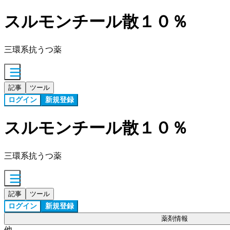
スルモンチール散１０％
三環系抗うつ薬
記事
ツール
ログイン
新規登録
スルモンチール散１０％
三環系抗うつ薬
記事
ツール
ログイン
新規登録
薬剤情報
他