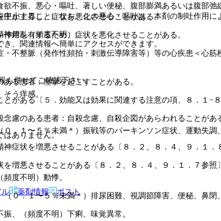
食欲不振、悪心・嘔吐、著しい便秘、腹部膨満あるいは腹部弛
を中止すること。なお、この悪心・嘔吐は、本剤の制吐作用に
眼圧が上昇し、症状を悪化させることがある。
精神錯乱（頻度不明）。
ン作用を有するため、症状を悪化させることがある。
でき、関連情報へ簡単にアクセスができます。
症・不整脈（発作性頻拍・刺激伝導障害等）等の心疾患＜心筋
報も併せてご確認下さい。
のある患者：痙攣を起こすことがある。
）そう痒感。
ことがある〔５．効能又は効果に関連する注意の項、８．１−
。
殺念慮のある患者：自殺念慮、自殺企図があらわれることがあ
（０．１〜５％未満＊）振戦等のパーキンソン症状、運動失調
ではありません。
精神症状を増悪させることがある〔８．２、８．４、９．１．
状を増悪させることがある〔８．２、８．４、９．１．７参照
（頻度不明）動悸。
アル
薬剤情報
ポスト
、（０．１〜５％未満＊）排尿困難、視調節障害、便秘、鼻閉
不振、（頻度不明）下痢、味覚異常。