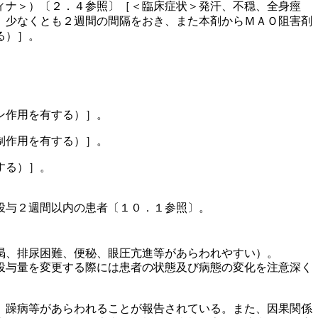
ィナ＞）〔２．４参照〕［＜臨床症状＞発汗、不穏、全身痙
、少なくとも２週間の間隔をおき、また本剤からＭＡＯ阻害剤
る）］。
ン作用を有する）］。
制作用を有する）］。
する）］。
投与２週間以内の患者〔１０．１参照〕。
渇、排尿困難、便秘、眼圧亢進等があらわれやすい）。
投与量を変更する際には患者の状態及び病態の変化を注意深く
、躁病等があらわれることが報告されている。また、因果関係