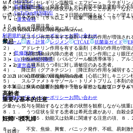
ログイン
ＭＡＯ阻害剤（セレギリン塩酸塩＜エフピー＞、ラサギリン
監修医師一覧
８）． 長期投与：（頻度不明）※口周部不随意運動等の不
攣、異常高熱、昏睡等の症状があらわれることがあり、なお
UpToDate特別割引
に切り替えるときには、２〜３日間の間隔をおくことが望ま
９）． その他：（５％以上＊）眩暈、倦怠感、（０．１〜
運営会社
１０．２． 併用注意：
＊）発現頻度は再評価結果に基づく。
© 2021 HOKUTO Inc. All rights reserved.
利用規約
プライバシーポリシー
お問い合わせ
１）． 抗コリン作用を有する薬剤［本剤の作用が増強され
禁忌
ホーム
表・計算
レジメン
CTCAE
抗菌薬ガイド
E
２）． アドレナリン作用を有する薬剤［本剤の作用が増強
監修医師一覧
２．１． 閉塞隅角緑内障の患者［抗コリン作用により眼圧
３）． 中枢神経抑制剤（バルビツール酸誘導体等）、アル
UpToDate特別割引
２．２． 三環系抗うつ剤に対し過敏症のある患者。
運営会社
４）． 降圧剤（グアネチジン）［降圧剤の作用を減弱する
２．３． 心筋梗塞の回復初期の患者［心筋に対しキニジン
© 2021 HOKUTO Inc. All rights reserved.
５）． スルファメトキサゾール・トリメトプリム［本剤の
※本製品は疾病の診断・治療・予防を目的としたプログラム
２．４． ＭＡＯ阻害剤投与中（セレギリン塩酸塩、ラサギ
高齢者
利用規約
プライバシーポリシー
お問い合わせ
重要な基本的注意
少量から投与を開始するなど患者の状態を観察しながら慎重
８．１． うつ症状を呈する患者は希死念慮があり、自殺企
妊婦・授乳婦
観察すること〔５．効能又は効果に関連する注意の項、８．
８．２． 不安、焦燥、興奮、パニック発作、不眠、易刺激
（妊婦）