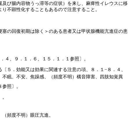
緩及び腸内容物うっ滞等の症状）を来し、麻痺性イレウスに移
より不顕性化することもあるので注意すること。
梗塞の回復初期は除く＞のある患者又は甲状腺機能亢進症の患
８．４、９．１．６、１５．１．１参照〕。
る〔５．効能又は効果に関連する注意の項、８．１−８．４、
、不眠、不安、焦躁感、（頻度不明）構音障害、四肢知覚異
８参照〕。
〕。
、（頻度不明）眼圧亢進。