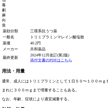
毒
劇
麻
向
覚
薬効分類
三環系抗うつ薬
一般名
トリミプラミンマレイン酸塩散
薬価
40.2
円
メーカー
共和薬品
2024年12月改訂(第2版)
最終更新
添付文書のPDFはこちら
用法・用量
通常、成人にはトリミプラミンとして１日５０〜１００ｍｇ
まれに３００ｍｇまで増量することもある。
なお、年齢、症状により適宜減量する。