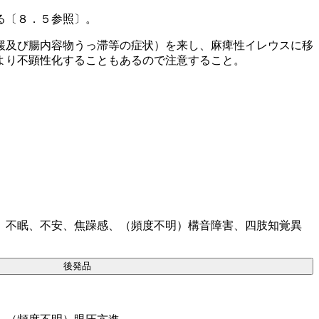
る〔８．５参照〕。
緩及び腸内容物うっ滞等の症状）を来し、麻痺性イレウスに移
より不顕性化することもあるので注意すること。
、不眠、不安、焦躁感、（頻度不明）構音障害、四肢知覚異
後発品