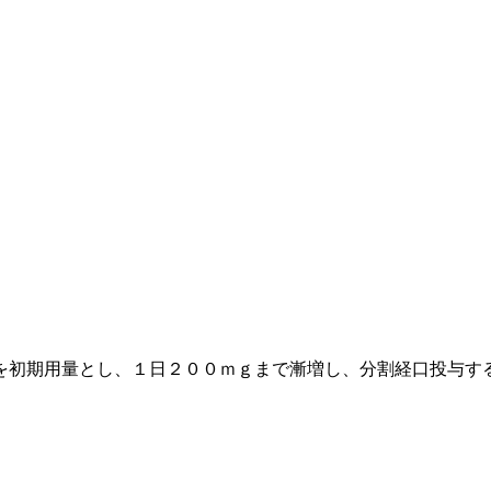
を初期用量とし、１日２００ｍｇまで漸増し、分割経口投与す