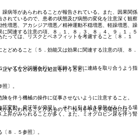
、躁病等があらわれることが報告されている。また、因果関係
告されているので、患者の状態及び病態の変化を注意深く観察
動性増悪、アカシジア増悪／精神運動不穏増悪、軽躁増悪、躁
果に関連する注意の項、８．１、８．３、８．４、９．１．５
あたっては、リスクとベネフィットを考慮すること〔８．１
にとどめること〔５．効能又は効果に関連する注意の項、８．
について十分説明を行い、医師と緊密に連絡を取り合うよう指
中止するなどの適切な処置を行うこと。
参照〕。
危険を伴う機械の操作に従事させないように注意すること。
血圧変動、発汗等が発現し、それに引き続き発熱がみられる場
状があらわれることがあるので、投与を中止する場合には、
Ｋ上昇がみられることが多く、また、ミオグロビン尿を伴う腎
る〔８．５参照〕。