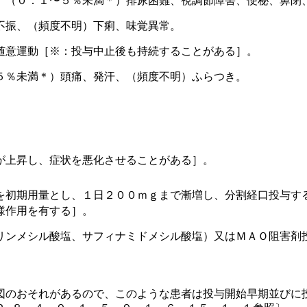
、（０．１〜５％未満＊）排尿困難、視調節障害、便秘、鼻閉
不振、（頻度不明）下痢、味覚異常。
随意運動［※：投与中止後も持続することがある］。
５％未満＊）頭痛、発汗、（頻度不明）ふらつき。
が上昇し、症状を悪化させることがある］。
を初期用量とし、１日２００ｍｇまで漸増し、分割経口投与す
様作用を有する］。
リンメシル酸塩、サフィナミドメシル酸塩）又はＭＡＯ阻害剤
図のおそれがあるので、このような患者は投与開始早期並びに