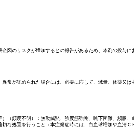
殺企図のリスクが増加するとの報告があるため、本剤の投与に
、異常が認められた場合には、必要に応じて、減量、休薬又は
群）（頻度不明）：無動緘黙、強度筋強剛、嚥下困難、頻脈、
適切な処置を行うこと（本症発症時には、白血球増加や血清Ｃ