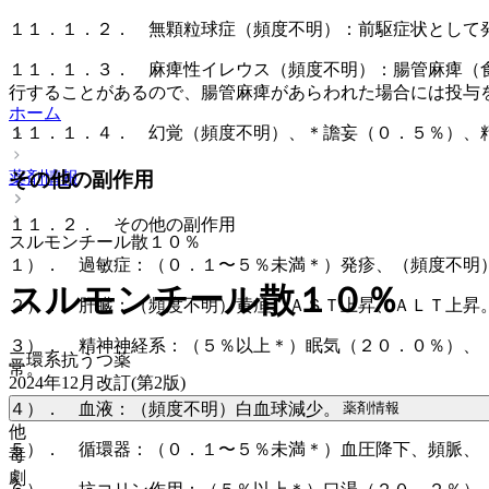
１１．１．２． 無顆粒球症（頻度不明）：前駆症状として
１１．１．３． 麻痺性イレウス（頻度不明）：腸管麻痺（
行することがあるので、腸管麻痺があらわれた場合には投与
ホーム
１１．１．４． 幻覚（頻度不明）、＊譫妄（０．５％）、
その他の副作用
薬剤情報
１１．２． その他の副作用
スルモンチール散１０％
１）． 過敏症：（０．１〜５％未満＊）発疹、（頻度不明
スルモンチール散１０％
２）． 肝臓：（頻度不明）黄疸、ＡＳＴ上昇、ＡＬＴ上昇
３）． 精神神経系：（５％以上＊）眠気（２０．０％）、
三環系抗うつ薬
常。
2024年12月改訂(第2版)
薬剤情報
４）． 血液：（頻度不明）白血球減少。
他
５）． 循環器：（０．１〜５％未満＊）血圧降下、頻脈、
毒
劇