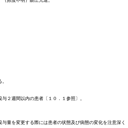
、（頻度不明）眼圧亢進。
る。
投与２週間以内の患者〔１０．１参照〕。
投与量を変更する際には患者の状態及び病態の変化を注意深く