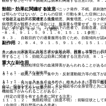
観察すること〔５．効能又は効果に関連する注意の項、８．
効能・効果に関連する注意
８．２． 不安、焦燥、興奮、パニック発作、不眠、易刺激
は明らかではないが、これらの症状・行動を来した症例にお
（効能又は効果に関連する注意）
するとともに、不安増悪、焦燥増悪、興奮増悪、パニック発
病増悪等が観察された場合には、服薬量を増量せず、徐々に
抗うつ剤の投与により、２４歳以下の患者で、自殺念慮、自
−９．１．８、１５．１．１参照〕。
−８．４、９．１．５、９．１．６、１５．１．１参照〕。
８．３． 自殺目的での過量服用を防ぐため、自殺傾向が認
副作用
１、８．２、８．４、９．１．５、９．１．６、１５．１．
８．４． 家族等に自殺念慮や自殺企図、興奮、攻撃性、易
次の副作用があらわれることがあるので、観察を十分に行い
導すること〔５．効能又は効果に関連する注意の項、８．１
重大な副作用
８．５． 無顆粒球症等の血液障害があらわれることがある
１１．１． 重大な副作用
８．６． 眠気、注意力・集中力・反射運動能力等の低下が
１１．１．１． Ｓｙｎｄｒｏｍｅ ｍａｌｉｎ（悪性症候
８．７． 投与量の急激な減少ないし投与の中止により、嘔
合は、投与を中止し、体冷却、水分補給等の全身管理と共に
徐々に減量するなど慎重に行うこと。
機能低下がみられることがある）。
（特定の背景を有する患者に関する注意）
１１．１．２． 無顆粒球症（頻度不明）：前駆症状として
（合併症・既往歴等のある患者）