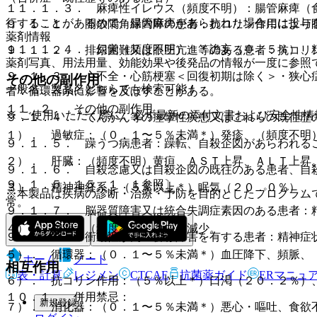
１１．１．３． 麻痺性イレウス（頻度不明）：腸管麻痺（
行することがあるので、腸管麻痺があらわれた場合には投与
９．１．１． 開放隅角緑内障の患者：抗コリン作用により
薬剤情報
１１．１．４． 幻覚（頻度不明）、＊譫妄（０．５％）、
９．１．２． 排尿困難又は眼圧亢進等のある患者：抗コリ
薬剤写真、用法用量、効能効果や後発品の情報が一度に参照
９．１．３． 心不全・心筋梗塞＜回復初期は除く＞・狭心
その他の副作用
一般名、製品名どちらでも検索可能！
者：循環器系に影響を及ぼすことがある。
１１．２． その他の副作用
※ ご使用いただく際に、必ず最新の添付文書および安全性情
９．１．４． てんかん等の痙攣性疾患又はこれらの既往歴
１）． 過敏症：（０．１〜５％未満＊）発疹、（頻度不明
９．１．５． 躁うつ病患者：躁転、自殺企図があらわれる
２）． 肝臓：（頻度不明）黄疸、ＡＳＴ上昇、ＡＬＴ上昇
９．１．６． 自殺念慮又は自殺企図の既往のある患者、自
９．１．５、１５．１．１参照〕。
３）． 精神神経系：（５％以上＊）眠気（２０．０％）、
※本製品は疾病の診断・治療・予防を目的としたプログラム
常。
９．１．７． 脳器質障害又は統合失調症素因のある患者：
４）． 血液：（頻度不明）白血球減少。
９．１．８． 衝動性が高い併存障害を有する患者：精神症
５）． 循環器：（０．１〜５％未満＊）血圧降下、頻脈、
ホーム
ノート
相互作用
表・計算
レジメン
CTCAE
抗菌薬ガイド
ERマニュ
６）． 抗コリン作用：（５％以上＊）口渇（２０．２％）
１０．１． 併用禁忌：
新規登録
７）． 消化器：（０．１〜５％未満＊）悪心・嘔吐、食欲