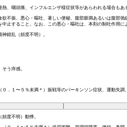
発熱、咽頭痛、インフルエンザ様症状等があらわれる場合もあ
食欲不振、悪心・嘔吐、著しい便秘、腹部膨満あるいは腹部弛
を中止すること。なお、この悪心・嘔吐は、本剤の制吐作用に
精神錯乱（頻度不明）。
）そう痒感。
。
（０．１〜５％未満＊）振戦等のパーキンソン症状、運動失調
（頻度不明）動悸。