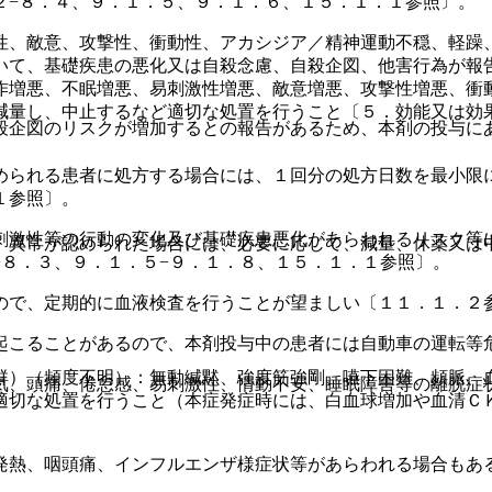
２−８．４、９．１．５、９．１．６、１５．１．１参照〕。
性、敵意、攻撃性、衝動性、アカシジア／精神運動不穏、軽躁
いて、基礎疾患の悪化又は自殺念慮、自殺企図、他害行為が報
作増悪、不眠増悪、易刺激性増悪、敵意増悪、攻撃性増悪、衝
減量し、中止するなど適切な処置を行うこと〔５．効能又は効
殺企図のリスクが増加するとの報告があるため、本剤の投与に
められる患者に処方する場合には、１回分の処方日数を最小限
１参照〕。
刺激性等の行動の変化及び基礎疾患悪化があらわれるリスク等
、異常が認められた場合には、必要に応じて、減量、休薬又は
−８．３、９．１．５−９．１．８、１５．１．１参照〕。
ので、定期的に血液検査を行うことが望ましい〔１１．１．２
起こることがあるので、本剤投与中の患者には自動車の運転等
群）（頻度不明）：無動緘黙、強度筋強剛、嚥下困難、頻脈、
気、頭痛、倦怠感、易刺激性、情動不安、睡眠障害等の離脱症
適切な処置を行うこと（本症発症時には、白血球増加や血清Ｃ
発熱、咽頭痛、インフルエンザ様症状等があらわれる場合もあ