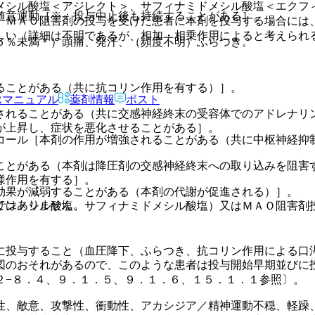
メシル酸塩＜アジレクト＞、サフィナミドメシル酸塩＜エクフ
随意運動［※：投与中止後も持続することがある］。
、ＭＡＯ阻害剤の投与を受けた患者に本剤を投与する場合には
しい（詳細は不明であるが、相加・相乗作用によると考えられ
５％未満＊）頭痛、発汗、（頻度不明）ふらつき。
ることがある（共に抗コリン作用を有する）］。
Rマニュアル
薬剤情報
ポスト
されることがある（共に交感神経終末の受容体でのアドレナリ
が上昇し、症状を悪化させることがある］。
コール［本剤の作用が増強されることがある（共に中枢神経抑
ことがある（本剤は降圧剤の交感神経終末への取り込みを阻害
様作用を有する］。
効果が減弱することがある（本剤の代謝が促進される）］。
ではありません。
リンメシル酸塩、サフィナミドメシル酸塩）又はＭＡＯ阻害剤
に投与すること（血圧降下、ふらつき、抗コリン作用による口
図のおそれがあるので、このような患者は投与開始早期並びに
２−８．４、９．１．５、９．１．６、１５．１．１参照〕。
性、敵意、攻撃性、衝動性、アカシジア／精神運動不穏、軽躁