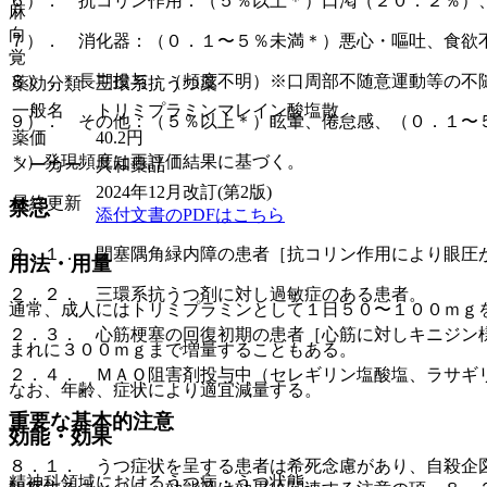
６）． 抗コリン作用：（５％以上＊）口渇（２０．２％）
麻
向
７）． 消化器：（０．１〜５％未満＊）悪心・嘔吐、食欲
覚
８）． 長期投与：（頻度不明）※口周部不随意運動等の不
薬効分類
三環系抗うつ薬
一般名
トリミプラミンマレイン酸塩散
９）． その他：（５％以上＊）眩暈、倦怠感、（０．１〜
薬価
40.2
円
＊）発現頻度は再評価結果に基づく。
メーカー
共和薬品
2024年12月改訂(第2版)
最終更新
禁忌
添付文書のPDFはこちら
２．１． 閉塞隅角緑内障の患者［抗コリン作用により眼圧
用法・用量
２．２． 三環系抗うつ剤に対し過敏症のある患者。
通常、成人にはトリミプラミンとして１日５０〜１００ｍｇ
２．３． 心筋梗塞の回復初期の患者［心筋に対しキニジン
まれに３００ｍｇまで増量することもある。
２．４． ＭＡＯ阻害剤投与中（セレギリン塩酸塩、ラサギ
なお、年齢、症状により適宜減量する。
重要な基本的注意
効能・効果
８．１． うつ症状を呈する患者は希死念慮があり、自殺企
精神科領域におけるうつ病・うつ状態。