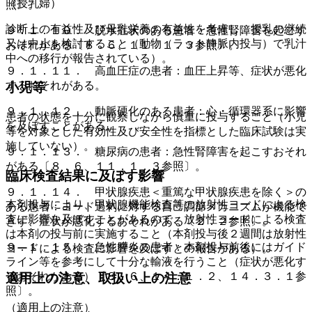
（授乳婦）
照〕。
診断上の有益性及び母乳栄養の有益性を考慮し、授乳の継続
９．１．１０． 脱水症状のある患者：急性腎障害を起こす
又は中止を検討すること（動物（ラット静脈内投与）で乳汁
おそれがある〔８．６、１１．１．３参照〕。
中への移行が報告されている）。
９．１．１１． 高血圧症の患者：血圧上昇等、症状が悪化
するおそれがある。
小児等
９．１．１２． 動脈硬化のある患者：心・循環器系に影響
患者の状態を十分に観察しながら慎重に投与すること（小児
を及ぼすことがある。
等を対象とした有効性及び安全性を指標とした臨床試験は実
施していない）。
９．１．１３． 糖尿病の患者：急性腎障害を起こすおそれ
がある〔８．６、１１．１．３参照〕。
臨床検査結果に及ぼす影響
９．１．１４． 甲状腺疾患＜重篤な甲状腺疾患を除く＞の
本剤投与により、甲状腺機能検査等の放射性ヨードによる検
ある患者：ヨード過剰に対する自己調節メカニズムが機能で
査に影響を及ぼすことがあるので、放射性ヨードによる検査
きず、症状が悪化するおそれがある〔２．２参照〕。
は本剤の投与前に実施すること（本剤投与後２週間は放射性
９．１．１５． 急性膵炎の患者：本剤投与前後にはガイド
ヨードによる検査に影響を及ぼすとの報告がある）。
ライン等を参考にして十分な輸液を行うこと（症状が悪化す
るおそれがある）〔８．６、１４．１．２、１４．３．１参
適用上の注意、取扱い上の注意
照〕。
（適用上の注意）