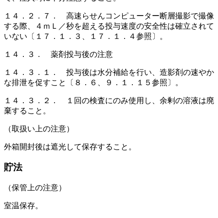
１４．２．７． 高速らせんコンピューター断層撮影で撮像
する際、４ｍＬ／秒を超える投与速度の安全性は確立されて
いない〔１７．１．３、１７．１．４参照〕。
１４．３． 薬剤投与後の注意
１４．３．１． 投与後は水分補給を行い、造影剤の速やか
な排泄を促すこと〔８．６、９．１．１５参照〕。
１４．３．２． １回の検査にのみ使用し、余剰の溶液は廃
棄すること。
（取扱い上の注意）
外箱開封後は遮光して保存すること。
貯法
（保管上の注意）
室温保存。