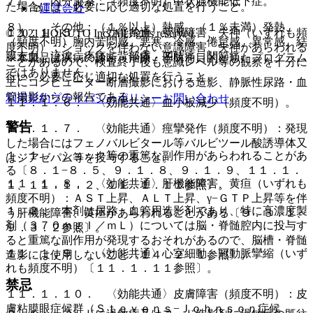
７）． 内分泌系：（頻度不明）甲状腺機能低下症。
た場合には、必要に応じ適切な処置を行うこと。
運営会社
８）． その他：（１％以上）熱感、（１％未満）発熱、
１１．１．５． 〈効能共通〉意識障害、失神（いずれも頻
© 2021 HOKUTO Inc. All rights reserved.
（頻度不明）胸内苦悶感、悪寒、冷感、倦怠感、異常感、結
度不明）：ショックを伴わない意識障害、失神があらわれる
膜充血、流涙、疼痛、背部痛、四肢痛、関節痛。
※本製品は疾病の診断・治療・予防を目的としたプログラム
ことがあるので、検査終了後も意識レベル等の観察を十分に
ではありません。
行い、必要に応じ適切な処置を行うこと。
主にコンピューター断層撮影における造影、静脈性尿路・血
管撮影からの報告である。
利用規約
プライバシーポリシー
お問い合わせ
１１．１．６． 〈効能共通〉血小板減少（頻度不明）。
警告
１１．１．７． 〈効能共通〉痙攣発作（頻度不明）：発現
した場合にはフェノバルビタール等バルビツール酸誘導体又
１．１． ショック等の重篤な副作用があらわれることがあ
はジアゼパム等を投与すること。
る〔８．１−８．５、９．１．８、９．１．９、１１．１．
１１．１．８． 〈効能共通〉肝機能障害、黄疸（いずれも
１、１１．１．２、１１．１．１１参照〕。
頻度不明）：ＡＳＴ上昇、ＡＬＴ上昇、γ−ＧＴＰ上昇等を伴
１．２． 本剤は尿路・血管用造影剤であり、特に高濃度製
う肝機能障害、黄疸があらわれることがある〔９．３．１、
剤（３７０ｍｇＩ／ｍＬ）については脳・脊髄腔内に投与す
９．３．２参照〕。
ると重篤な副作用が発現するおそれがあるので、脳槽・脊髄
１１．１．９． 〈効能共通〉心室細動、冠動脈攣縮（いず
造影には使用しないこと〔１４．２．１参照〕。
れも頻度不明）〔１１．１．１１参照〕。
禁忌
１１．１．１０． 〈効能共通〉皮膚障害（頻度不明）：皮
膚粘膜眼症候群（Ｓｔｅｖｅｎｓ−Ｊｏｈｎｓｏｎ症候