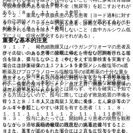
歴のある患者〔８．１参照〕。
で脱水症状のある場合、腎不全（無尿等）を起こすおそれが
ある）〔８．６、１１．１．３参照〕。
２．２． 重篤な甲状腺疾患のある患者［ヨード過剰に対す
る自己調節メカニズムが機能できず、症状が悪化するおそれ
９．１．６． テタニーのある患者：診断上やむを得ないと
がある］〔９．１．１４参照〕。
判断される場合を除き、投与しないこと（血中カルシウム低
下により、症状が悪化するおそれがある）。
重要な基本的注意
９．１．７． 褐色細胞腫又はパラガングリオーマの患者及
８．１． ショック等の発現に備え、十分な問診を行うこと
びその疑いのある患者：診断上やむを得ないと判断される場
〔１．１、２．１、９．１．８、９．１．９、１１．１．
合を除き、投与しないこと（やむをえず造影検査を実施する
１、１１．１．２、１１．１．１１参照〕。
場合には静脈確保の上、フェントラミンメシル酸塩等のα遮
断薬及びプロプラノロール塩酸塩等のβ遮断薬の十分な量を
８．２． 投与量と投与方法の如何にかかわらず過敏反応を
用意するなど、これらの発作に対処できるよう十分な準備を
示すことがある（本剤によるショック等の重篤な副作用は、
行い、慎重に投与すること）、血圧上昇、頻脈、不整脈等の
ヨード過敏反応によるものとは限らず、それを確実に予知で
発作が起こるおそれがある。
きる方法はないので、投与に際しては必ず救急処置の準備を
行うこと）〔１．１、１１．１．１、１１．１．２、１１．
９．１．８． 本人又は両親、兄弟に発疹、じん麻疹等のア
１．１１参照〕。
レルギーを起こしやすい体質を有する患者〔１．１、８．
１、１１．１．１、１１．１．２、１１．１．１１参照〕。
８．３． 投与にあたっては、開始時より患者の状態を観察
しながら、過敏反応の発現に注意し、慎重に投与すること
９．１．９． 薬物過敏症の既往歴のある患者〔１．１、
（また、異常が認められた場合には、直ちに投与を中止し、
８．１、１１．１．１、１１．１．２、１１．１．１１参