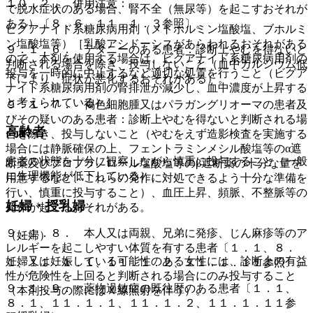
１０．２． 併用注意：
で脱水症状のある場合、腎不全（無尿等）を起こすおそれが
ある）〔８．６、１１．１．３参照〕。
ビグアナイド系糖尿病用剤（メトホルミン塩酸塩、ブホルミ
ン塩酸塩等）［乳酸アシドーシスがあらわれるおそれがある
９．１．６． テタニーのある患者：診断上やむを得ないと
ので、本剤を使用する場合は、ビグアナイド系糖尿病用剤の
判断される場合を除き、投与しないこと（血中カルシウム低
投与を一時的に中止するなど適切な処置を行うこと（ビグア
下により、症状が悪化するおそれがある）。
ナイド系糖尿病用剤の腎排泄が減少し、血中濃度が上昇する
と考えられている）］。
９．１．７． 褐色細胞腫又はパラガングリオーマの患者及
びその疑いのある患者：診断上やむを得ないと判断される場
高齢者
合を除き、投与しないこと（やむをえず造影検査を実施する
場合には静脈確保の上、フェントラミンメシル酸塩等のα遮
患者の状態を十分に観察しながら慎重に投与すること（一般
断薬及びプロプラノロール塩酸塩等のβ遮断薬の十分な量を
に生理機能が低下している）。
用意するなど、これらの発作に対処できるよう十分な準備を
行い、慎重に投与すること）、血圧上昇、頻脈、不整脈等の
妊婦・授乳婦
発作が起こるおそれがある。
９．１．８． 本人又は両親、兄弟に発疹、じん麻疹等のア
（妊婦）
レルギーを起こしやすい体質を有する患者〔１．１、８．
妊婦又は妊娠している可能性のある女性には、診断上の有益
１、１１．１．１、１１．１．２、１１．１．１１参照〕。
性が危険性を上回ると判断される場合にのみ投与すること
９．１．９． 薬物過敏症の既往歴のある患者〔１．１、
（本剤投与の際にはＸ線照射を伴う）。
８．１、１１．１．１、１１．１．２、１１．１．１１参