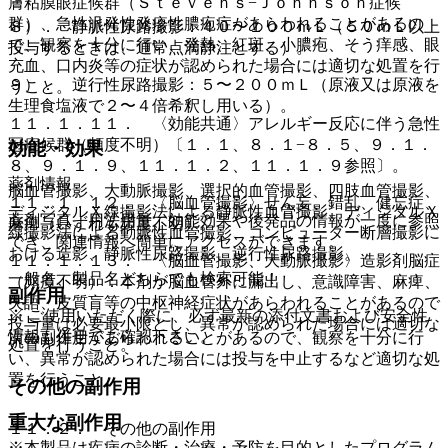
膚粘膜眼症候群（Ｓｔｅｖｅｎｓ−Ｊｏｈｎｓｏｎ症候
群）、急性汎発性発疹性膿疱症があらわれることがあるの
８）． 静脈性尿路撮影：４０〜１００ｍＬ（５０ｍＬ以上
で、観察を十分に行い、発熱、紅斑、小膿疱、そう痒感、眼
投与するときは、通常点滴静注とする）。
充血、口内炎等の症状が認められた場合には適切な処置を行
９）． 逆行性尿路撮影：５〜２００ｍＬ（原液又は原液を
うこと。
生理食塩液で２〜４倍希釈し用いる）。
１１．１．１１． 〈効能共通〉アレルギー反応に伴う急性
冠症候群（頻度不明）〔１．１、８．１−８．５、９．１．
効能・効果
８、９．１．９、１１．１．２、１１．１．９参照〕。
薬剤情報
脳血管撮影、大動脈撮影、選択的血管撮影、四肢血管撮影、
１１．１．１２． 〈脳血管撮影〉せん妄、錯乱、健忘症、
ディジタルＸ線撮影法による静脈性血管撮影、ディジタルＸ
薬剤写真、用法用量、効能効果や後発品の情報が一度に参照
麻痺（いずれも頻度不明）。
線撮影法による動脈性血管撮影、コンピューター断層撮影に
でき、関連情報へ簡単にアクセスができます。
おける造影、静脈性尿路撮影、逆行性尿路撮影。
１１．１．１３． 〈脳血管撮影、大動脈撮影〉造影剤脳症
一般名、製品名どちらでも検索可能！
（頻度不明）：本剤が脳血管外に漏出し、意識障害、麻痺、
副作用
失語、皮質盲等の中枢神経症状があらわれることがあるので
※ ご使用いただく際に、必ず最新の添付文書および安全性
投与量は必要最小限とし、異常が認められた場合には適切な
情報も併せてご確認下さい。
次の副作用があらわれることがあるので、観察を十分に行
処置を行うこと。
い、異常が認められた場合には投与を中止するなど適切な処
置を行うこと。
その他の副作用
重大な副作用
１１．２． その他の副作用
※本製品は疾病の診断・治療・予防を目的としたプログラム