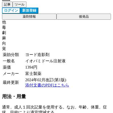
記事
ツール
ログイン
新規登録
薬剤情報
後発品
他
毒
劇
麻
向
覚
薬効分類
ヨード造影剤
一般名
イオパミドール注射液
薬価
1394
円
メーカー
富士製薬
2024年02月改訂(第1版)
最終更新
添付文書のPDFはこちら
用法・用量
通常、成人１回次記量を使用する。なお、年齢、体重、症
状、目的により適宜増減する。