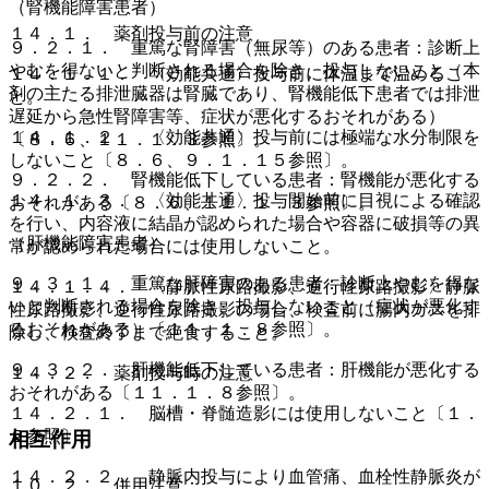
（腎機能障害患者）
１４．１． 薬剤投与前の注意
９．２．１． 重篤な腎障害（無尿等）のある患者：診断上
やむを得ないと判断される場合を除き、投与しないこと（本
１４．１．１． 〈効能共通〉投与前に体温まで温めるこ
剤の主たる排泄臓器は腎臓であり、腎機能低下患者では排泄
と。
遅延から急性腎障害等、症状が悪化するおそれがある）
１４．１．２． 〈効能共通〉投与前には極端な水分制限を
〔８．６、１１．１．３参照〕。
しないこと〔８．６、９．１．１５参照〕。
９．２．２． 腎機能低下している患者：腎機能が悪化する
１４．１．３． 〈効能共通〉投与開始前に目視による確認
おそれがある〔８．６、１１．１．３参照〕。
を行い、内容液に結晶が認められた場合や容器に破損等の異
（肝機能障害患者）
常が認められた場合には使用しないこと。
９．３．１． 重篤な肝障害のある患者：診断上やむを得な
１４．１．４． 〈静脈性尿路撮影、逆行性尿路撮影〉静脈
いと判断される場合を除き、投与しないこと（症状が悪化す
性尿路撮影、逆行性尿路撮影の場合、検査前に腸内ガスを排
るおそれがある）〔１１．１．８参照〕。
除し、検査終了まで絶食すること。
９．３．２． 肝機能低下している患者：肝機能が悪化する
１４．２． 薬剤投与時の注意
おそれがある〔１１．１．８参照〕。
１４．２．１． 脳槽・脊髄造影には使用しないこと〔１．
２参照〕。
相互作用
１４．２．２． 静脈内投与により血管痛、血栓性静脈炎が
１０．２． 併用注意：