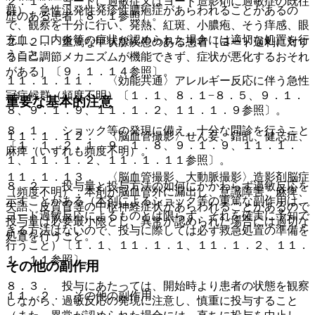
２．１． ヨードに過敏症又はヨード造影剤に過敏症の既往
群）、急性汎発性発疹性膿疱症があらわれることがあるの
歴のある患者〔８．１参照〕。
で、観察を十分に行い、発熱、紅斑、小膿疱、そう痒感、眼
充血、口内炎等の症状が認められた場合には適切な処置を行
２．２． 重篤な甲状腺疾患のある患者［ヨード過剰に対す
うこと。
る自己調節メカニズムが機能できず、症状が悪化するおそれ
がある］〔９．１．１４参照〕。
１１．１．１１． 〈効能共通〉アレルギー反応に伴う急性
冠症候群（頻度不明）〔１．１、８．１−８．５、９．１．
重要な基本的注意
８、９．１．９、１１．１．２、１１．１．９参照〕。
８．１． ショック等の発現に備え、十分な問診を行うこと
１１．１．１２． 〈脳血管撮影〉せん妄、錯乱、健忘症、
〔１．１、２．１、９．１．８、９．１．９、１１．１．
麻痺（いずれも頻度不明）。
１、１１．１．２、１１．１．１１参照〕。
１１．１．１３． 〈脳血管撮影、大動脈撮影〉造影剤脳症
８．２． 投与量と投与方法の如何にかかわらず過敏反応を
（頻度不明）：本剤が脳血管外に漏出し、意識障害、麻痺、
示すことがある（本剤によるショック等の重篤な副作用は、
失語、皮質盲等の中枢神経症状があらわれることがあるので
ヨード過敏反応によるものとは限らず、それを確実に予知で
投与量は必要最小限とし、異常が認められた場合には適切な
きる方法はないので、投与に際しては必ず救急処置の準備を
処置を行うこと。
行うこと）〔１．１、１１．１．１、１１．１．２、１１．
１．１１参照〕。
その他の副作用
８．３． 投与にあたっては、開始時より患者の状態を観察
１１．２． その他の副作用
しながら、過敏反応の発現に注意し、慎重に投与すること