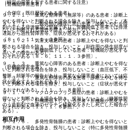
（特定の背景を有する患者に関する注意）
（腎機能障害患者）
（合併症・既往歴等のある患者）
９．２．１． 重篤な腎障害（無尿等）のある患者：診断上
やむを得ないと判断される場合を除き、投与しないこと（本
９．１．１． 一般状態の極度に悪い患者：診断上やむを得
剤の主たる排泄臓器は腎臓であり、腎機能低下患者では排泄
ないと判断される場合を除き、投与しないこと。
遅延から急性腎障害等、症状が悪化するおそれがある）
〔８．６、１１．１．３参照〕。
９．１．２． 気管支喘息の患者：診断上やむを得ないと判
断される場合を除き、投与しないこと（副作用の発生頻度が
９．２．２． 腎機能低下している患者：腎機能が悪化する
高いとの報告がある）。
おそれがある〔８．６、１１．１．３参照〕。
９．１．３． 重篤な心障害のある患者：診断上やむを得な
（肝機能障害患者）
いと判断される場合を除き、投与しないこと（血圧低下、不
整脈、頻脈等の報告があり、重篤な心障害患者においては症
９．３．１． 重篤な肝障害のある患者：診断上やむを得な
状が悪化するおそれがある）。
いと判断される場合を除き、投与しないこと（症状が悪化す
るおそれがある）〔１１．１．８参照〕。
９．１．４． マクログロブリン血症の患者：診断上やむを
得ないと判断される場合を除き、投与しないこと（静脈性胆
９．３．２． 肝機能低下している患者：肝機能が悪化する
のう造影剤で血液のゼラチン様変化をきたし死亡した報告が
おそれがある〔１１．１．８参照〕。
ある）。
相互作用
９．１．５． 多発性骨髄腫の患者：診断上やむを得ないと
判断される場合を除き、投与しないこと（特に多発性骨髄腫