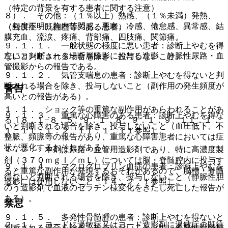
（特定の背景を有する患者に関する注意）
８）． その他：（１％以上）熱感、（１％未満）発熱、
（頻度不明）胸内苦悶感、悪寒、冷感、倦怠感、異常感、結
（合併症・既往歴等のある患者）
膜充血、流涙、疼痛、背部痛、四肢痛、関節痛。
９．１．１． 一般状態の極度に悪い患者：診断上やむを得
主にコンピューター断層撮影における造影、静脈性尿路・血
ないと判断される場合を除き、投与しないこと。
管撮影からの報告である。
９．１．２． 気管支喘息の患者：診断上やむを得ないと判
断される場合を除き、投与しないこと（副作用の発生頻度が
警告
高いとの報告がある）。
１．１． ショック等の重篤な副作用があらわれることがあ
９．１．３． 重篤な心障害のある患者：診断上やむを得な
る〔８．１−８．５、９．１．８、９．１．９、１１．１．
いと判断される場合を除き、投与しないこと（血圧低下、不
１、１１．１．２、１１．１．１１参照〕。
整脈、頻脈等の報告があり、重篤な心障害患者においては症
状が悪化するおそれがある）。
１．２． 本剤は尿路・血管用造影剤であり、特に高濃度製
剤（３７０ｍｇＩ／ｍＬ）については脳・脊髄腔内に投与す
９．１．４． マクログロブリン血症の患者：診断上やむを
ると重篤な副作用が発現するおそれがあるので、脳槽・脊髄
得ないと判断される場合を除き、投与しないこと（静脈性胆
造影には使用しないこと〔１４．２．１参照〕。
のう造影剤で血液のゼラチン様変化をきたし死亡した報告が
ある）。
禁忌
９．１．５． 多発性骨髄腫の患者：診断上やむを得ないと
２．１． ヨードに過敏症又はヨード造影剤に過敏症の既往
判断される場合を除き、投与しないこと（特に多発性骨髄腫