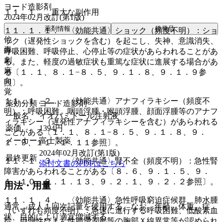
ヨード造影剤
１１．１． 重大な副作用
2024年02月改訂(第1版)
薬剤情報
後発品
１１．１．１． 〈効能共通〉ショック（頻度不明）：ショ
他
ック（遅発性ショックを含む）を起こし、失神、意識消失、
毒
呼吸困難、呼吸停止、心停止等の症状があらわれることがあ
劇
る。また、軽度の過敏症状も重篤な症状に進展する場合があ
麻
る〔１．１、８．１−８．５、９．１．８、９．１．９参
向
照〕。
覚
１１．１．２． 〈効能共通〉アナフィラキシー（頻度不
薬効分類
ヨード造影剤
明）：呼吸困難、咽頭浮腫・喉頭浮腫、顔面浮腫等のアナフ
一般名
イオパミドール注射液
ィラキシー（遅発性アナフィラキシーを含む）があらわれる
薬価
1394
円
ことがある〔１．１、８．１−８．５、９．１．８、９．
メーカー
富士製薬
１．９、１１．１．１１参照〕。
2024年02月改訂(第1版)
最終更新
１１．１．３． 〈効能共通〉腎不全（頻度不明）：急性腎
添付文書のPDFはこちら
障害があらわれることがある〔８．６、９．１．５、９．
１．１０、９．１．１３、９．２．１、９．２．２参照〕。
用法・用量
１１．１．４． 〈効能共通〉急性呼吸窮迫症候群、肺水腫
通常、成人１回次記量を使用する。なお、年齢、体重、症
（いずれも頻度不明）：急速に進行する呼吸困難、低酸素血
状、目的により適宜増減する。
症、両側性びまん性肺浸潤影等の胸部Ｘ線異常等が認められ