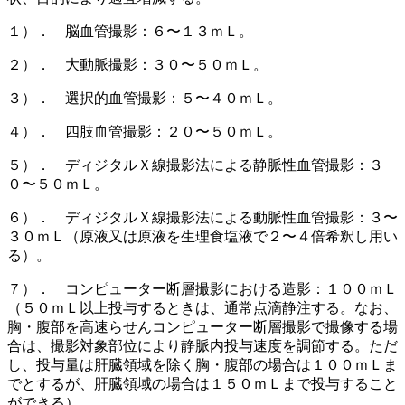
１）． 脳血管撮影：６〜１３ｍＬ。
２）． 大動脈撮影：３０〜５０ｍＬ。
３）． 選択的血管撮影：５〜４０ｍＬ。
４）． 四肢血管撮影：２０〜５０ｍＬ。
５）． ディジタルＸ線撮影法による静脈性血管撮影：３
０〜５０ｍＬ。
６）． ディジタルＸ線撮影法による動脈性血管撮影：３〜
３０ｍＬ（原液又は原液を生理食塩液で２〜４倍希釈し用い
る）。
７）． コンピューター断層撮影における造影：１００ｍＬ
（５０ｍＬ以上投与するときは、通常点滴静注する。なお、
胸・腹部を高速らせんコンピューター断層撮影で撮像する場
合は、撮影対象部位により静脈内投与速度を調節する。ただ
し、投与量は肝臓領域を除く胸・腹部の場合は１００ｍＬま
でとするが、肝臓領域の場合は１５０ｍＬまで投与すること
ができる）。