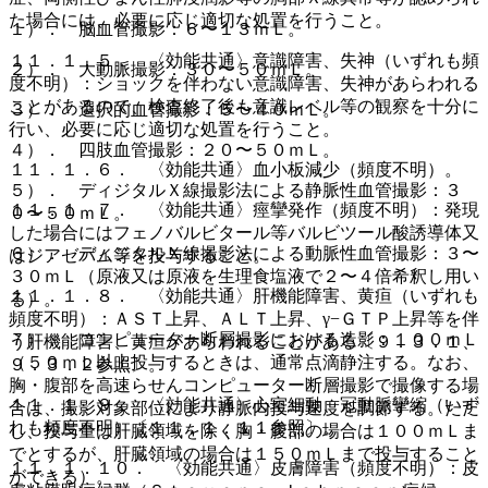
た場合には、必要に応じ適切な処置を行うこと。
１）． 脳血管撮影：６〜１３ｍＬ。
１１．１．５． 〈効能共通〉意識障害、失神（いずれも頻
２）． 大動脈撮影：３０〜５０ｍＬ。
度不明）：ショックを伴わない意識障害、失神があらわれる
ことがあるので、検査終了後も意識レベル等の観察を十分に
３）． 選択的血管撮影：５〜４０ｍＬ。
行い、必要に応じ適切な処置を行うこと。
４）． 四肢血管撮影：２０〜５０ｍＬ。
１１．１．６． 〈効能共通〉血小板減少（頻度不明）。
５）． ディジタルＸ線撮影法による静脈性血管撮影：３
１１．１．７． 〈効能共通〉痙攣発作（頻度不明）：発現
０〜５０ｍＬ。
した場合にはフェノバルビタール等バルビツール酸誘導体又
６）． ディジタルＸ線撮影法による動脈性血管撮影：３〜
はジアゼパム等を投与すること。
３０ｍＬ（原液又は原液を生理食塩液で２〜４倍希釈し用い
１１．１．８． 〈効能共通〉肝機能障害、黄疸（いずれも
る）。
頻度不明）：ＡＳＴ上昇、ＡＬＴ上昇、γ−ＧＴＰ上昇等を伴
７）． コンピューター断層撮影における造影：１００ｍＬ
う肝機能障害、黄疸があらわれることがある〔９．３．１、
（５０ｍＬ以上投与するときは、通常点滴静注する。なお、
９．３．２参照〕。
胸・腹部を高速らせんコンピューター断層撮影で撮像する場
１１．１．９． 〈効能共通〉心室細動、冠動脈攣縮（いず
合は、撮影対象部位により静脈内投与速度を調節する。ただ
れも頻度不明）〔１１．１．１１参照〕。
し、投与量は肝臓領域を除く胸・腹部の場合は１００ｍＬま
でとするが、肝臓領域の場合は１５０ｍＬまで投与すること
１１．１．１０． 〈効能共通〉皮膚障害（頻度不明）：皮
ができる）。