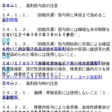
ホーム
１４．１． 薬剤投与前の注意
１４．１．１． 〈効能共通〉投与前に体温まで温めるこ
薬剤情報
と。
１４．１．２． 〈効能共通〉投与前には極端な水分制限を
イオパミドール３００注２０ｍＬ「Ｆ」
しないこと〔８．６、９．１．１５参照〕。
１４．１．３． 〈効能共通〉投与開始前に目視による確認
イオパミロン注３００
ヨード造影剤
を行い、内容液に結晶が認められた場合や容器に破損等の異
常が認められた場合には使用しないこと。
イオパミドール３００注２０ｍＬ「ＨＫ」
ヨード造影剤
１４．１．４． 〈静脈性尿路撮影、逆行性尿路撮影〉静脈
性尿路撮影、逆行性尿路撮影の場合、検査前に腸内ガスを排
除し、検査終了まで絶食すること。
イオパミドール３００注２０ｍＬ「ＦＦ」
ヨード造影剤
ホーム
１４．２． 薬剤投与時の注意
１４．２．１． 脳槽・脊髄造影には使用しないこと〔１．
薬剤情報
２参照〕。
１４．２．２． 静脈内投与により血管痛、血栓性静脈炎が
イオパミドール３００注２０ｍＬ「Ｆ」