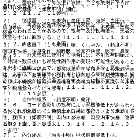
（また、異常が認められた場合には、直ちに投与を中止し、
１）． 過敏症：（１％以上）発疹、（１％未満）そう痒
適切な処置を行うこと）〔１．１、１１．１．１、１１．
感、じん麻疹、（頻度不明）潮紅。
１．２、１１．１．１１参照〕。
２）． 循環器：（１％未満）血圧上昇、頻脈、血圧低下、
８．４． 重篤な遅発性副作用（遅発性ショックを含む）等
顔面蒼白、（頻度不明）チアノーゼ、動悸、不整脈、虚脱、
があらわれることがあるので、投与中及び投与後も、患者の
徐脈。
状態を十分に観察すること〔１．１、１１．１．１、１１．
１．２、１１．１．１１参照〕。
３）． 呼吸器：（１％未満）咳、くしゃみ、（頻度不明）
咽頭不快感、喘息発作、頻呼吸、喉頭不快感、嗄声、鼻閉、
８．５． 外来患者に使用する場合には、本剤投与開始より
鼻汁。
１時間〜数日後にも遅発性副作用の発現の可能性があること
を患者に説明した上で、発疹、発赤、じん麻疹、悪心、嘔
４）． 精神神経系：（１％以上）閃光感、（１％未満）頭
吐、血圧低下、頭痛等の副作用と思われる症状が発現した場
痛、めまい、羞明感、しびれ（しびれ感）、（頻度不明）あ
合には、速やかに主治医に連絡するように指示するなど適切
くび、不安感、振戦、一過性盲等の視力障害、意識レベル低
な対応をとること〔１．１、１１．１．１、１１．１．２、
下、錯感覚（ピリピリ感等）。
１１．１．１１参照〕。
５）． 自律神経系：（頻度不明）発汗。
８．６． ヨード造影剤の投与により腎機能低下があらわれ
６）． 消化器：（１％以上）口渇、悪心、（１％未満）嘔
るおそれがあるので、適切な水分補給を行うこと〔９．１．
吐、腹痛、（頻度不明）口内にがみ感、口腔内不快感、唾液
５、９．１．１０、９．１．１３、９．１．１５、９．２．
増加、下痢、耳下腺腫大。
１、９．２．２、１１．１．３、１４．１．２、１４．３．
１参照〕。
７）． 内分泌系：（頻度不明）甲状腺機能低下症。