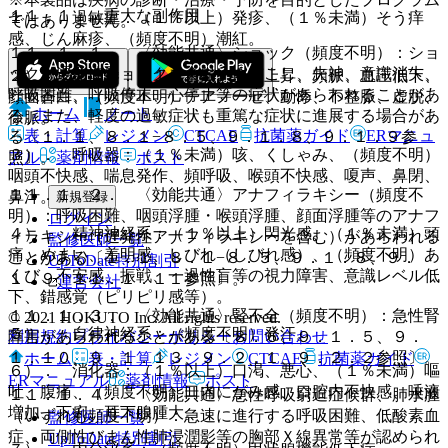
１１．１． 重大な副作用
１）． 過敏症：（１％以上）発疹、（１％未満）そう痒
ではありません。
感、じん麻疹、（頻度不明）潮紅。
１１．１．１． 〈効能共通〉ショック（頻度不明）：ショ
ック（遅発性ショックを含む）を起こし、失神、意識消失、
２）． 循環器：（１％未満）血圧上昇、頻脈、血圧低下、
呼吸困難、呼吸停止、心停止等の症状があらわれることがあ
顔面蒼白、（頻度不明）チアノーゼ、動悸、不整脈、虚脱、
ホーム
ノート
る。また、軽度の過敏症状も重篤な症状に進展する場合があ
徐脈。
表・計算
レジメン
CTCAE
抗菌薬ガイド
ERマニュ
る〔１．１、８．１−８．５、９．１．８、９．１．９参
３）． 呼吸器：（１％未満）咳、くしゃみ、（頻度不明）
アル
薬剤情報
ポスト
照〕。
咽頭不快感、喘息発作、頻呼吸、喉頭不快感、嗄声、鼻閉、
１１．１．２． 〈効能共通〉アナフィラキシー（頻度不
鼻汁。
新規登録
明）：呼吸困難、咽頭浮腫・喉頭浮腫、顔面浮腫等のアナフ
ログイン
４）． 精神神経系：（１％以上）閃光感、（１％未満）頭
ィラキシー（遅発性アナフィラキシーを含む）があらわれる
監修医師一覧
痛、めまい、羞明感、しびれ（しびれ感）、（頻度不明）あ
ことがある〔１．１、８．１−８．５、９．１．８、９．
UpToDate特別割引
くび、不安感、振戦、一過性盲等の視力障害、意識レベル低
１．９、１１．１．１１参照〕。
運営会社
下、錯感覚（ピリピリ感等）。
１１．１．３． 〈効能共通〉腎不全（頻度不明）：急性腎
© 2021 HOKUTO Inc. All rights reserved.
５）． 自律神経系：（頻度不明）発汗。
利用規約
プライバシーポリシー
お問い合わせ
障害があらわれることがある〔８．６、９．１．５、９．
１．１０、９．１．１３、９．２．１、９．２．２参照〕。
ホーム
表・計算
レジメン
CTCAE
抗菌薬ガイド
６）． 消化器：（１％以上）口渇、悪心、（１％未満）嘔
ERマニュアル
薬剤情報
ポスト
吐、腹痛、（頻度不明）口内にがみ感、口腔内不快感、唾液
１１．１．４． 〈効能共通〉急性呼吸窮迫症候群、肺水腫
増加、下痢、耳下腺腫大。
（いずれも頻度不明）：急速に進行する呼吸困難、低酸素血
監修医師一覧
症、両側性びまん性肺浸潤影等の胸部Ｘ線異常等が認められ
UpToDate特別割引