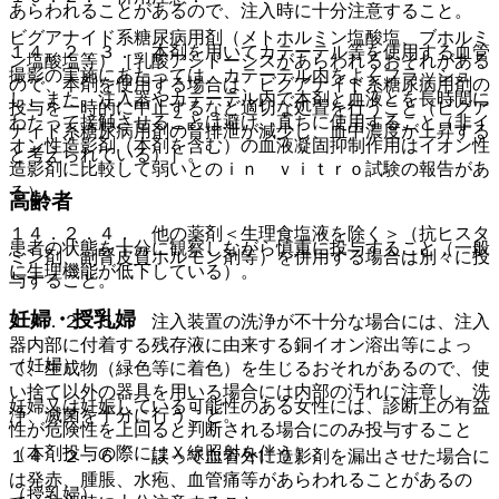
あらわれることがあるので、注入時に十分注意すること。
ビグアナイド系糖尿病用剤（メトホルミン塩酸塩、ブホルミ
１４．２．３． 本剤を用いてカテーテル等を使用する血管
ン塩酸塩等）［乳酸アシドーシスがあらわれるおそれがある
撮影の実施にあたっては、カテーテル内をよくフラッシュ
ので、本剤を使用する場合は、ビグアナイド系糖尿病用剤の
し、また、注入器やカテーテル内で本剤と血液とを長時間に
投与を一時的に中止するなど適切な処置を行うこと（ビグア
わたって接触させることは避け、直ちに使用すること（非イ
ナイド系糖尿病用剤の腎排泄が減少し、血中濃度が上昇する
オン性造影剤（本剤を含む）の血液凝固抑制作用はイオン性
と考えられている）］。
造影剤に比較して弱いとのｉｎ ｖｉｔｒｏ試験の報告があ
る）。
高齢者
１４．２．４． 他の薬剤＜生理食塩液を除く＞（抗ヒスタ
患者の状態を十分に観察しながら慎重に投与すること（一般
ミン剤、副腎皮質ホルモン剤等）を併用する場合は別々に投
に生理機能が低下している）。
与すること。
妊婦・授乳婦
１４．２．５． 注入装置の洗浄が不十分な場合には、注入
器内部に付着する残存液に由来する銅イオン溶出等によっ
（妊婦）
て、生成物（緑色等に着色）を生じるおそれがあるので、使
い捨て以外の器具を用いる場合には内部の汚れに注意し、洗
妊婦又は妊娠している可能性のある女性には、診断上の有益
浄、滅菌を十分に行うこと。
性が危険性を上回ると判断される場合にのみ投与すること
（本剤投与の際にはＸ線照射を伴う）。
１４．２．６． 誤って血管外に造影剤を漏出させた場合に
は発赤、腫脹、水疱、血管痛等があらわれることがあるの
（授乳婦）