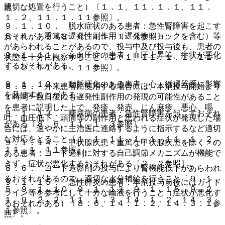
適切な処置を行うこと）〔１．１、１１．１．１、１１．
照〕。
１．２、１１．１．１１参照〕。
９．１．１０． 脱水症状のある患者：急性腎障害を起こす
８．４． 重篤な遅発性副作用（遅発性ショックを含む）等
おそれがある〔８．６、１１．１．３参照〕。
があらわれることがあるので、投与中及び投与後も、患者の
９．１．１１． 高血圧症の患者：血圧上昇等、症状が悪化
状態を十分に観察すること〔１．１、１１．１．１、１１．
するおそれがある。
１．２、１１．１．１１参照〕。
９．１．１２． 動脈硬化のある患者：心・循環器系に影響
８．５． 外来患者に使用する場合には、本剤投与開始より
を及ぼすことがある。
１時間〜数日後にも遅発性副作用の発現の可能性があること
を患者に説明した上で、発疹、発赤、じん麻疹、悪心、嘔
９．１．１３． 糖尿病の患者：急性腎障害を起こすおそれ
吐、血圧低下、頭痛等の副作用と思われる症状が発現した場
がある〔８．６、１１．１．３参照〕。
合には、速やかに主治医に連絡するように指示するなど適切
な対応をとること〔１．１、１１．１．１、１１．１．２、
９．１．１４． 甲状腺疾患＜重篤な甲状腺疾患を除く＞の
１１．１．１１参照〕。
ある患者：ヨード過剰に対する自己調節メカニズムが機能で
きず、症状が悪化するおそれがある〔２．２参照〕。
８．６． ヨード造影剤の投与により腎機能低下があらわれ
るおそれがあるので、適切な水分補給を行うこと〔９．１．
９．１．１５． 急性膵炎の患者：本剤投与前後にはガイド
５、９．１．１０、９．１．１３、９．１．１５、９．２．
ライン等を参考にして十分な輸液を行うこと（症状が悪化す
１、９．２．２、１１．１．３、１４．１．２、１４．３．
るおそれがある）〔８．６、１４．１．２、１４．３．１参
１参照〕。
照〕。