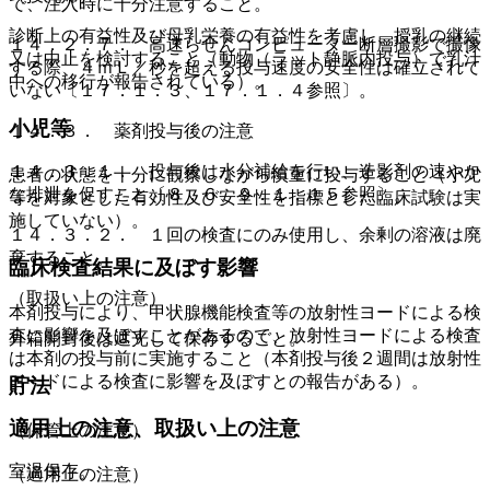
で、注入時に十分注意すること。
診断上の有益性及び母乳栄養の有益性を考慮し、授乳の継続
１４．２．７． 高速らせんコンピューター断層撮影で撮像
又は中止を検討すること（動物（ラット静脈内投与）で乳汁
する際、４ｍＬ／秒を超える投与速度の安全性は確立されて
中への移行が報告されている）。
いない〔１７．１．３、１７．１．４参照〕。
小児等
１４．３． 薬剤投与後の注意
１４．３．１． 投与後は水分補給を行い、造影剤の速やか
患者の状態を十分に観察しながら慎重に投与すること（小児
な排泄を促すこと〔８．６、９．１．１５参照〕。
等を対象とした有効性及び安全性を指標とした臨床試験は実
施していない）。
１４．３．２． １回の検査にのみ使用し、余剰の溶液は廃
棄すること。
臨床検査結果に及ぼす影響
（取扱い上の注意）
本剤投与により、甲状腺機能検査等の放射性ヨードによる検
査に影響を及ぼすことがあるので、放射性ヨードによる検査
外箱開封後は遮光して保存すること。
は本剤の投与前に実施すること（本剤投与後２週間は放射性
ヨードによる検査に影響を及ぼすとの報告がある）。
貯法
適用上の注意、取扱い上の注意
（保管上の注意）
室温保存。
（適用上の注意）