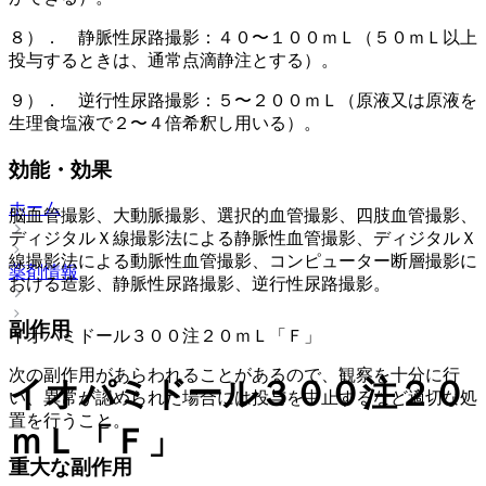
８）． 静脈性尿路撮影：４０〜１００ｍＬ（５０ｍＬ以上
投与するときは、通常点滴静注とする）。
９）． 逆行性尿路撮影：５〜２００ｍＬ（原液又は原液を
生理食塩液で２〜４倍希釈し用いる）。
効能・効果
ホーム
脳血管撮影、大動脈撮影、選択的血管撮影、四肢血管撮影、
ディジタルＸ線撮影法による静脈性血管撮影、ディジタルＸ
線撮影法による動脈性血管撮影、コンピューター断層撮影に
薬剤情報
おける造影、静脈性尿路撮影、逆行性尿路撮影。
副作用
イオパミドール３００注２０ｍＬ「Ｆ」
次の副作用があらわれることがあるので、観察を十分に行
イオパミドール３００注２０
い、異常が認められた場合には投与を中止するなど適切な処
置を行うこと。
ｍＬ「Ｆ」
重大な副作用