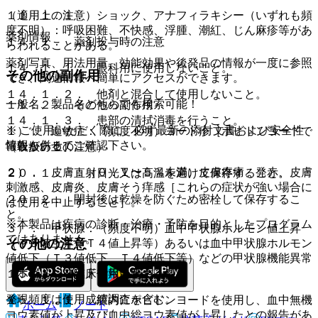
（適用上の注意）
１１．１．１． ショック、アナフィラキシー（いずれも頻
度不明）：呼吸困難、不快感、浮腫、潮紅、じん麻疹等があ
薬剤情報
１４．１． 薬剤投与時の注意
らわれることがある。
薬剤写真、用法用量、効能効果や後発品の情報が一度に参照
１４．１．１． 眼科用に使用しないこと。
その他の副作用
でき、関連情報へ簡単にアクセスができます。
１４．１．２． 他剤と混合して使用しないこと。
一般名、製品名どちらでも検索可能！
１１．２． その他の副作用
１４．１．３． 患部の清拭消毒を行うこと。
※ ご使用いただく際に、必ず最新の添付文書および安全性
１）． 過敏症：（頻度不明）ヨード疹［ポビドンヨードで
情報も併せてご確認下さい。
報告がある］。
（取扱い上の注意）
２）． 皮膚：（０．１〜５％未満）皮膚疼痛、発赤、皮膚
２０．１． 直射日光又は高温を避けて保存すること。
刺激感、皮膚炎、皮膚そう痒感［これらの症状が強い場合に
２０．２． 開封後は乾燥を防ぐため密栓して保存するこ
は使用を中止すること］。
と。
※本製品は疾病の診断・治療・予防を目的としたプログラム
３）． 甲状腺：（頻度不明）血中甲状腺ホルモン値上昇
ではありません。
その他の注意
（Ｔ３値上昇、Ｔ４値上昇等）あるいは血中甲状腺ホルモン
値低下（Ｔ３値低下、Ｔ４値低下等）などの甲状腺機能異常
［ポビドンヨードで報告がある］。
１５．１． 臨床使用に基づく情報
発現頻度は使用成績調査を含む。
１５．１．１． 膣内にポビドンヨードを使用し、血中無機
ホーム
ノート
ヨウ素値が上昇及び血中総ヨウ素値が上昇したとの報告があ