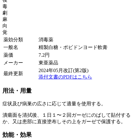
毒
劇
麻
向
覚
薬効分類
消毒薬
一般名
精製白糖・ポビドンヨード軟膏
薬価
7.2
円
メーカー
東亜薬品
2024年05月改訂(第2版)
最終更新
添付文書のPDFはこちら
用法・用量
症状及び病巣の広さに応じて適量を使用する。
潰瘍面を清拭後、１日１〜２回ガーゼにのばして貼付する
か、又は患部に直接塗布しその上をガーゼで保護する。
効能・効果