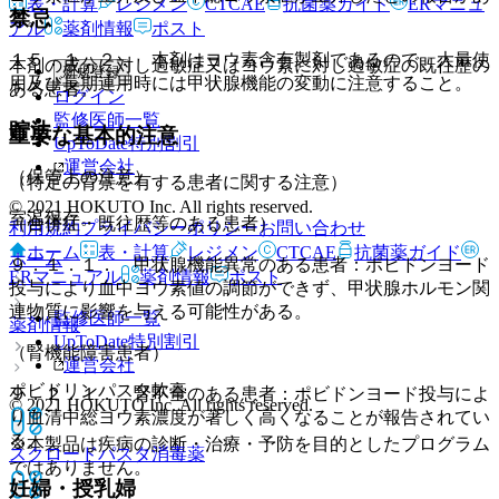
表・計算
レジメン
CTCAE
抗菌薬ガイド
ERマニュ
禁忌
る。
アル
薬剤情報
ポスト
１５．１．２． 本剤はヨウ素含有製剤であるので、大量使
本剤の成分に対し過敏症又はヨウ素に対し過敏症の既往歴の
新規登録
用及び長期連用時には甲状腺機能の変動に注意すること。
ある患者。
ログイン
監修医師一覧
貯法
重要な基本的注意
UpToDate特別割引
運営会社
（保管上の注意）
（特定の背景を有する患者に関する注意）
© 2021 HOKUTO Inc. All rights reserved.
室温保存。
（合併症・既往歴等のある患者）
利用規約
プライバシーポリシー
お問い合わせ
ホーム
表・計算
レジメン
CTCAE
抗菌薬ガイド
ホーム
９．１．１． 甲状腺機能異常のある患者：ポビドンヨード
ERマニュアル
薬剤情報
ポスト
投与により血中ヨウ素値の調節ができず、甲状腺ホルモン関
連物質に影響を与える可能性がある。
監修医師一覧
薬剤情報
UpToDate特別割引
（腎機能障害患者）
運営会社
ポビドリンパスタ軟膏
９．２．１． 腎不全のある患者：ポビドンヨード投与によ
© 2021 HOKUTO Inc. All rights reserved.
り血清中総ヨウ素濃度が著しく高くなることが報告されてい
る。
※本製品は疾病の診断・治療・予防を目的としたプログラム
スクロードパスタ
消毒薬
ではありません。
妊婦・授乳婦