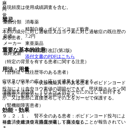
麻
発現頻度は使用成績調査を含む。
向
覚
禁忌
薬効分類
消毒薬
一般名
精製白糖・ポビドンヨード軟膏
本剤の成分に対し過敏症又はヨウ素に対し過敏症の既往歴の
薬価
7.2
円
ある患者。
メーカー
東亜薬品
重要な基本的注意
2024年05月改訂(第2版)
最終更新
添付文書のPDFはこちら
（特定の背景を有する患者に関する注意）
用法・用量
（合併症・既往歴等のある患者）
症状及び病巣の広さに応じて適量を使用する。
９．１．１． 甲状腺機能異常のある患者：ポビドンヨード
投与により血中ヨウ素値の調節ができず、甲状腺ホルモン関
潰瘍面を清拭後、１日１〜２回ガーゼにのばして貼付する
連物質に影響を与える可能性がある。
か、又は患部に直接塗布しその上をガーゼで保護する。
（腎機能障害患者）
効能・効果
９．２．１． 腎不全のある患者：ポビドンヨード投与によ
り血清中総ヨウ素濃度が著しく高くなることが報告されてい
褥瘡、皮膚潰瘍（熱傷潰瘍、下腿潰瘍）。
る。