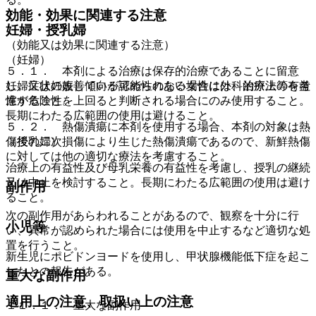
効能・効果に関連する注意
妊婦・授乳婦
（効能又は効果に関連する注意）
（妊婦）
５．１． 本剤による治療は保存的治療であることに留意
妊婦又は妊娠している可能性のある女性には、治療上の有益
し、症状の改善傾向が認められない場合は外科的療法等を考
性が危険性を上回ると判断される場合にのみ使用すること。
慮すること。
長期にわたる広範囲の使用は避けること。
５．２． 熱傷潰瘍に本剤を使用する場合、本剤の対象は熱
（授乳婦）
傷後の二次損傷により生じた熱傷潰瘍であるので、新鮮熱傷
に対しては他の適切な療法を考慮すること。
治療上の有益性及び母乳栄養の有益性を考慮し、授乳の継続
又は中止を検討すること。長期にわたる広範囲の使用は避け
副作用
ること。
次の副作用があらわれることがあるので、観察を十分に行
小児等
い、異常が認められた場合には使用を中止するなど適切な処
置を行うこと。
新生児にポビドンヨードを使用し、甲状腺機能低下症を起こ
したとの報告がある。
重大な副作用
適用上の注意、取扱い上の注意
１１．１． 重大な副作用