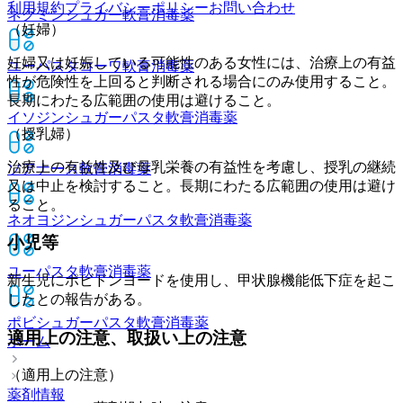
利用規約
プライバシーポリシー
お問い合わせ
ネグミンシュガー軟膏
消毒薬
（妊婦）
妊婦又は妊娠している可能性のある女性には、治療上の有益
ユーパスタコーワ軟膏
消毒薬
性が危険性を上回ると判断される場合にのみ使用すること。
長期にわたる広範囲の使用は避けること。
イソジンシュガーパスタ軟膏
消毒薬
（授乳婦）
治療上の有益性及び母乳栄養の有益性を考慮し、授乳の継続
ソアナース軟膏
消毒薬
又は中止を検討すること。長期にわたる広範囲の使用は避け
ること。
ネオヨジンシュガーパスタ軟膏
消毒薬
小児等
ユーパスタ軟膏
消毒薬
新生児にポビドンヨードを使用し、甲状腺機能低下症を起こ
したとの報告がある。
ポビシュガーパスタ軟膏
消毒薬
適用上の注意、取扱い上の注意
ホーム
（適用上の注意）
薬剤情報