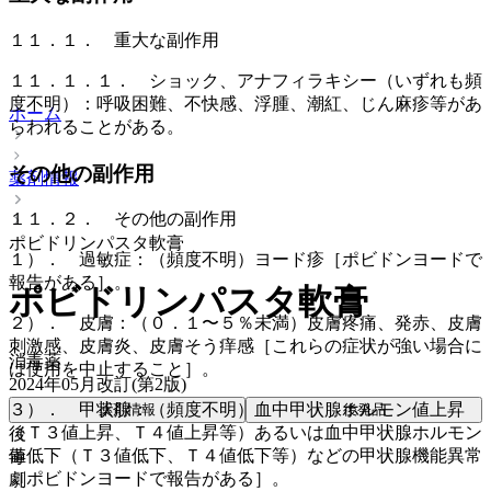
１１．１． 重大な副作用
１１．１．１． ショック、アナフィラキシー（いずれも頻
度不明）：呼吸困難、不快感、浮腫、潮紅、じん麻疹等があ
ホーム
らわれることがある。
その他の副作用
薬剤情報
１１．２． その他の副作用
ポビドリンパスタ軟膏
１）． 過敏症：（頻度不明）ヨード疹［ポビドンヨードで
報告がある］。
ポビドリンパスタ軟膏
２）． 皮膚：（０．１〜５％未満）皮膚疼痛、発赤、皮膚
刺激感、皮膚炎、皮膚そう痒感［これらの症状が強い場合に
消毒薬
は使用を中止すること］。
2024年05月改訂(第2版)
３）． 甲状腺：（頻度不明）血中甲状腺ホルモン値上昇
薬剤情報
後発品
（Ｔ３値上昇、Ｔ４値上昇等）あるいは血中甲状腺ホルモン
後
値低下（Ｔ３値低下、Ｔ４値低下等）などの甲状腺機能異常
毒
［ポビドンヨードで報告がある］。
劇