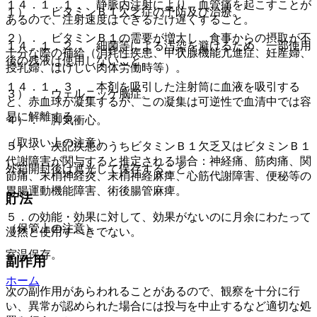
１４．１．１． 静脈内注射により、血管痛を起こすことが
１）． ビタミンＢ１欠乏症の予防及び治療。
あるので、注射速度はできるだけ遅くすること。
２）． ビタミンＢ１の需要が増大し、食事からの摂取が不
１４．１．２． 細菌等による汚染を避けるため、一部使用
十分な際の補給（消耗性疾患、甲状腺機能亢進症、妊産婦、
後の残液は使用しないこと。
授乳婦、はげしい肉体労働時等）。
１４．１．３． 本剤を吸引した注射筒に血液を吸引する
３）． ウェルニッケ脳症。
と、赤血球が凝集するが、この凝集は可逆性で血清中では容
易に解離する。
４）． 脚気衝心。
（取扱い上の注意）
５）． 次記疾患のうちビタミンＢ１欠乏又はビタミンＢ１
代謝障害が関与すると推定される場合：神経痛、筋肉痛、関
外箱開封後は遮光して保存すること。
節痛、末梢神経炎、末梢神経麻痺、心筋代謝障害、便秘等の
胃腸運動機能障害、術後腸管麻痺。
貯法
５．の効能・効果に対して、効果がないのに月余にわたって
（保管上の注意）
漫然と使用すべきでない。
室温保存。
副作用
ホーム
次の副作用があらわれることがあるので、観察を十分に行
い、異常が認められた場合には投与を中止するなど適切な処