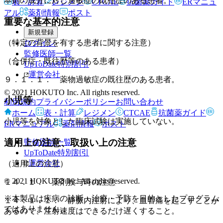
本剤の成分に対し過敏症の既往歴のある患者。
表・計算
レジメン
CTCAE
抗菌薬ガイド
ERマニュ
アル
薬剤情報
ポスト
重要な基本的注意
新規登録
（特定の背景を有する患者に関する注意）
ログイン
監修医師一覧
（合併症・既往歴等のある患者）
UpToDate特別割引
運営会社
９．１．１． 薬物過敏症の既往歴のある患者。
© 2021 HOKUTO Inc. All rights reserved.
小児等
利用規約
プライバシーポリシー
お問い合わせ
ホーム
表・計算
レジメン
CTCAE
抗菌薬ガイド
小児等を対象とした臨床試験は実施していない。
ERマニュアル
薬剤情報
ポスト
適用上の注意、取扱い上の注意
監修医師一覧
UpToDate特別割引
運営会社
（適用上の注意）
© 2021 HOKUTO Inc. All rights reserved.
１４．１． 薬剤投与時の注意
※本製品は疾病の診断・治療・予防を目的としたプログラム
１４．１．１． 静脈内注射により、血管痛を起こすことが
ではありません。
あるので、注射速度はできるだけ遅くすること。