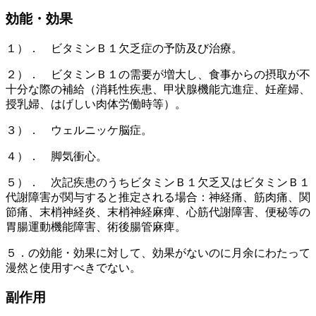
効能・効果
１）． ビタミンＢ１欠乏症の予防及び治療。
２）． ビタミンＢ１の需要が増大し、食事からの摂取が不
十分な際の補給（消耗性疾患、甲状腺機能亢進症、妊産婦、
授乳婦、はげしい肉体労働時等）。
３）． ウェルニッケ脳症。
４）． 脚気衝心。
５）． 次記疾患のうちビタミンＢ１欠乏又はビタミンＢ１
代謝障害が関与すると推定される場合：神経痛、筋肉痛、関
節痛、末梢神経炎、末梢神経麻痺、心筋代謝障害、便秘等の
胃腸運動機能障害、術後腸管麻痺。
５．の効能・効果に対して、効果がないのに月余にわたって
漫然と使用すべきでない。
副作用