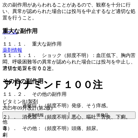
次の副作用があらわれることがあるので、観察を十分に行
い、異常が認められた場合には投与を中止するなど適切な処
置を行うこと。
重大な副作用
ホーム
１１．１． 重大な副作用
薬剤情報
１１．１．１． ショック（頻度不明）：血圧低下、胸内苦
悶、呼吸困難等の異常が認められた場合には投与を中止し、
適切な処置を行うこと。
アリナミンＦ１００注
その他の副作用
アリナミンＦ１００注
１１．２． その他の副作用
ビタミンB1製剤
１）． 過敏症：（頻度不明）発疹、そう痒感。
2025年09月改訂(第2版)
薬剤情報
後発品
２）． 消化器：（頻度不明）悪心、嘔吐、舌炎、下痢。
他
毒
３）． その他：（頻度不明）頭痛、頻尿。
劇