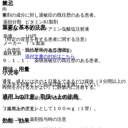
禁忌
麻
向
覚
本剤の成分に対し過敏症の既往歴のある患者。
薬効分類
ビタミンB1製剤
重要な基本的注意
一般名
フルスルチアミン塩酸塩注射液
薬価
116
円
（特定の背景を有する患者に関する注意）
メーカー
Ｔ’ｓ製薬
（合併症・既往歴等のある患者）
2025年09月改訂(第2版)
最終更新
添付文書のPDFはこちら
９．１．１． 薬物過敏症の既往歴のある患者。
用法・用量
小児等
通常、成人には次の１日量をできるだけ緩徐（３分間以上の
小児等を対象とした臨床試験は実施していない。
時間をかける方がよい）に静脈内に注射する。
適用上の注意、取扱い上の注意
なお、年齢・症状により適宜増減する。
フルスルチアミンとして１００ｍｇ（１管）。
（適用上の注意）
１４．１． 薬剤投与時の注意
効能・効果