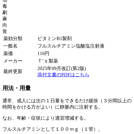
毒
劇
麻
向
覚
薬効分類
ビタミンB1製剤
一般名
フルスルチアミン塩酸塩注射液
薬価
116
円
メーカー
Ｔ’ｓ製薬
2025年09月改訂(第2版)
最終更新
添付文書のPDFはこちら
用法・用量
通常、成人には次の１日量をできるだけ緩徐（３分間以上の
時間をかける方がよい）に静脈内に注射する。
なお、年齢・症状により適宜増減する。
フルスルチアミンとして１００ｍｇ（１管）。