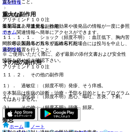
置を行うこと。
薬剤情報
重大な副作用
薬剤情報
アリナミンＦ１００注
後発品はありません
薬剤写真、用法用量、効能効果や後発品の情報が一度に参照
１１．１． 重大な副作用
ホーム
でき、関連情報へ簡単にアクセスができます。
１１．１．１． ショック（頻度不明）：血圧低下、胸内苦
一般名、製品名どちらでも検索可能！
悶、呼吸困難等の異常が認められた場合には投与を中止し、
薬剤情報
適切な処置を行うこと。
※ ご使用いただく際に、必ず最新の添付文書および安全性
情報も併せてご確認下さい。
その他の副作用
アリナミンＦ１００注
１１．２． その他の副作用
１）． 過敏症：（頻度不明）発疹、そう痒感。
※本製品は疾病の診断・治療・予防を目的としたプログラム
２）． 消化器：（頻度不明）悪心、嘔吐、舌炎、下痢。
ではありません。
３）． その他：（頻度不明）頭痛、頻尿。
禁忌
ホーム
ノート