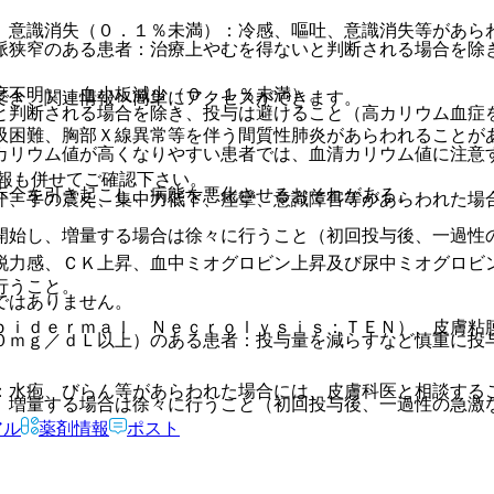
、意識消失（０．１％未満）：冷感、嘔吐、意識消失等があら
脈狭窄のある患者：治療上やむを得ないと判断される場合を除
度不明）、血小板減少（０．１％未満）。
でき、関連情報へ簡単にアクセスができます。
と判断される場合を除き、投与は避けること（高カリウム血症
吸困難、胸部Ｘ線異常等を伴う間質性肺炎があらわれることが
カリウム値が高くなりやすい患者では、血清カリウム値に注意
報も併せてご確認下さい。
不全を引き起こし、病態を悪化させるおそれがある。
汗、手の震え、集中力低下、痙攣、意識障害等があらわれた場
開始し、増量する場合は徐々に行うこと（初回投与後、一過性
脱力感、ＣＫ上昇、血中ミオグロビン上昇及び尿中ミオグロビ
行うこと。
ではありません。
ｐｉｄｅｒｍａｌ Ｎｅｃｒｏｌｙｓｉｓ：ＴＥＮ）、皮膚粘
０ｍｇ／ｄＬ以上）のある患者：投与量を減らすなど慎重に投
：水疱、びらん等があらわれた場合には、皮膚科医と相談する
、増量する場合は徐々に行うこと（初回投与後、一過性の急激
アル
薬剤情報
ポスト