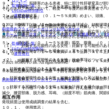
ログイン
９．３．１． 肝障害のある患者、特に胆汁性肝硬変及び胆
監修医師一覧
１）． 過敏症：（０．１〜５％未満）発疹、そう痒、（０
それがあり、外国において、軽度〜中等度の肝障害患者でバ
UpToDate特別割引
運営会社
２）． 精神神経系：（０．１〜５％未満）めまい、頭痛、
（生殖能を有する者）
© 2021 HOKUTO Inc. All rights reserved.
３）． 血液：（０．１〜５％未満）白血球減少、好酸球増
９．４．１． 妊娠する可能性のある女性：妊娠しているこ
利用規約
プライバシーポリシー
お問い合わせ
不全、頭蓋形成不全・肺形成不全・腎形成不全、死亡等）が
４）． 循環器：（０．１〜５％未満）低血圧、動悸、（０
ホーム
表・計算
レジメン
CTCAE
抗菌薬ガイド
E
療上の有益性が危険性を上回ると判断される場合にのみ投与
５）． 消化器：（０．１〜５％未満）嘔気、腹痛、（０．
監修医師一覧
（１）． 妊娠する可能性のある女性：妊娠する可能性のあ
UpToDate特別割引
と。投与中に妊娠が判明した場合には、直ちに投与を中止す
６）． 肝臓：（０．１〜５％未満）ＡＳＴ上昇、ＡＬＴ上
運営会社
（２）． 妊娠する可能性のある女性：次の事項について、
７）． 呼吸器：（０．１〜５％未満）咳嗽、（０．１％未
© 2021 HOKUTO Inc. All rights reserved.
・ 妊娠する可能性のある女性：妊娠中に本剤を使用した場
８）． 腎臓：（０．１〜５％未満）血中尿酸値上昇、ＢＵ
※本製品は疾病の診断・治療・予防を目的としたプログラム
・ 妊娠する可能性のある女性：妊娠が判明した又は疑われ
９）． 電解質：（０．１〜５％未満）血清カリウム値上昇
利用規約
プライバシーポリシー
お問い合わせ
・ 妊娠する可能性のある女性：妊娠を計画する場合は、担
１０）． その他：（０．１〜５％未満）けん怠感、浮腫、
減少、腰背部痛、脱力感、耳鳴、（頻度不明）筋肉痛、関節
相互作用
発現頻度は使用成績調査の結果を含む。
１０．１． 併用禁忌：