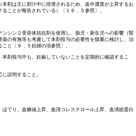
（本剤は主に胆汁中に排泄されるため、血中濃度が上昇するお
することが報告されている）〔１６．５参照〕。
テンシン２受容体拮抗剤を使用し、胎児・新生児への影響（腎
替薬の有無等も考慮して本剤投与の必要性を慎重に検討し、治
ること〔９．５妊婦の項参照〕。
、本剤投与中も、妊娠していないことを定期的に確認するこ
応じ説明すること。
、ほてり、血糖値上昇、血清コレステロール上昇、血清総蛋白