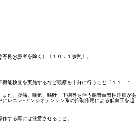
く不良の患者を除く）〔１０．１参照〕。
行うこと。
肝機能検査を実施するなど観察を十分に行うこと〔１１．１．
。また、腹痛、嘔気、嘔吐、下痢等を伴う腸管血管性浮腫があ
中にレニン−アンジオテンシン系の抑制作用による低血圧を起
操作する際には注意させること。