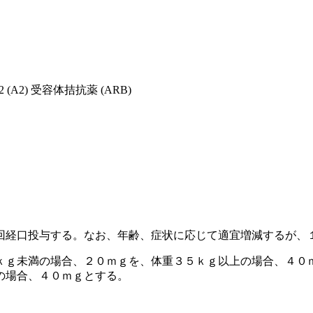
A2) 受容体拮抗薬 (ARB)
回経口投与する。なお、年齢、症状に応じて適宜増減するが、
ｋｇ未満の場合、２０ｍｇを、体重３５ｋｇ以上の場合、４０
の場合、４０ｍｇとする。