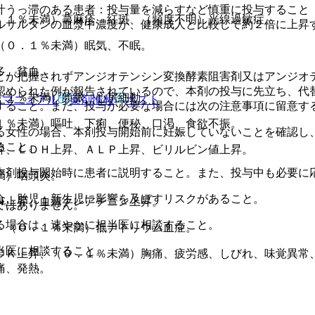
汁うっ滞のある患者：投与量を減らすなど慎重に投与すること
．１％未満）蕁麻疹、紅斑、（頻度不明）光線過敏症。
ルサルタンの血漿中濃度が、健康成人と比較して約２倍に上昇
（０．１％未満）眠気、不眠。
多、貧血。
とが把握されずアンジオテンシン変換酵素阻害剤又はアンジオ
認められた例が報告されているので、本剤の投与に先立ち、代
．１％未満）頻脈、心房細動。
Rマニュアル
薬剤情報
ポスト
すること。また、投与が必要な場合には次の注意事項に留意す
１％未満）嘔吐、下痢、便秘、口渇、食欲不振。
る女性の場合、本剤投与開始前に妊娠していないことを確認し
ること。
昇、ＬＤＨ上昇、ＡＬＰ上昇、ビリルビン値上昇。
本剤投与開始時に患者に説明すること。また、投与中も必要に
満）咽頭炎。
合、胎児・新生児に影響を及ぼすリスクがあること。
Ｎ上昇、血清クレアチニン上昇。
ではありません。
る場合は、速やかに担当医に相談すること。
、（０．１％未満）低ナトリウム血症。
当医に相談すること。
ＣＫ上昇、（０．１％未満）胸痛、疲労感、しびれ、味覚異常
痛、発熱。