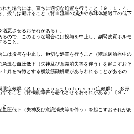
われた場合には、直ちに適切な処置を行うこと〔９．１．４、
き、投与は避けること（腎血流量の減少や糸球体濾過圧の低下
を増悪させるおそれがある）。
あるので、このような場合には投与を中止し、副腎皮質ホルモ
すること。
合には投与を中止し、適切な処置を行うこと（糖尿病治療中の
の急激な血圧低下（失神及び意識消失等を伴う）を起こすおそ
ン上昇を特徴とする横紋筋融解症があらわれることがあるの
膜眼症候群（Ｓｔｅｖｅｎｓ−Ｊｏｈｎｓｏｎ症候群）、多形
与すること（腎機能障害を悪化させるおそれがある）〔９．
こと。
な血圧低下（失神及び意識消失等を伴う）を起こすおそれがあ