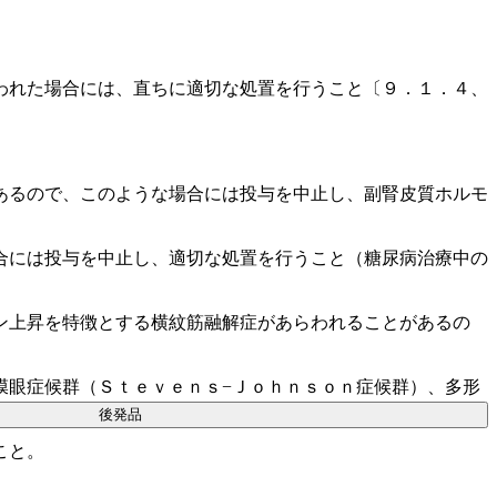
われた場合には、直ちに適切な処置を行うこと〔９．１．４、
あるので、このような場合には投与を中止し、副腎皮質ホルモ
合には投与を中止し、適切な処置を行うこと（糖尿病治療中の
ン上昇を特徴とする横紋筋融解症があらわれることがあるの
膜眼症候群（Ｓｔｅｖｅｎｓ−Ｊｏｈｎｓｏｎ症候群）、多形
後発品
こと。