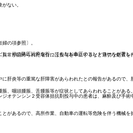
験がない。
妊婦の項参照〕。
だし、他の降圧治療を行ってもなお血圧のコントロールが著し
、異常が認められた場合には投与を中止するなど適切な処置を
中に肝炎等の重篤な肝障害があらわれたとの報告があるので、
腫脹、咽頭腫脹、舌腫脹等が症状としてあらわれることがある
ンジオテンシン２受容体拮抗剤投与中の患者は、麻酔及び手術
ことがあるので、高所作業、自動車の運転等危険を伴う機械を