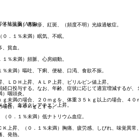
容体拮抗薬 (ARB)
．１％未満）蕁麻疹、紅斑、（頻度不明）光線過敏症。
（０．１％未満）眠気、不眠。
多、貧血。
．１％未満）頻脈、心房細動。
１％未満）嘔吐、下痢、便秘、口渇、食欲不振。
昇、ＬＤＨ上昇、ＡＬＰ上昇、ビリルビン値上昇。
回経口投与する。なお、年齢、症状に応じて適宜増減するが、
満）咽頭炎。
ｋｇ未満の場合、２０ｍｇを、体重３５ｋｇ以上の場合、４０
Ｎ上昇、血清クレアチニン上昇。
の場合、４０ｍｇとする。
、（０．１％未満）低ナトリウム血症。
ＣＫ上昇、（０．１％未満）胸痛、疲労感、しびれ、味覚異常
痛、発熱。