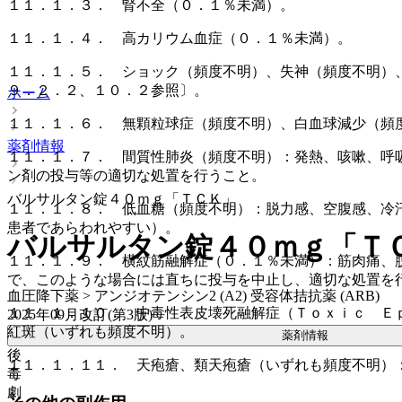
１１．１．３． 腎不全（０．１％未満）。
１１．１．４． 高カリウム血症（０．１％未満）。
１１．１．５． ショック（頻度不明）、失神（頻度不明）
９．２．２、１０．２参照〕。
ホーム
１１．１．６． 無顆粒球症（頻度不明）、白血球減少（頻
薬剤情報
１１．１．７． 間質性肺炎（頻度不明）：発熱、咳嗽、呼
ン剤の投与等の適切な処置を行うこと。
バルサルタン錠４０ｍｇ「ＴＣＫ」
１１．１．８． 低血糖（頻度不明）：脱力感、空腹感、冷
患者であらわれやすい）。
バルサルタン錠４０ｍｇ「Ｔ
１１．１．９． 横紋筋融解症（０．１％未満）：筋肉痛、
で、このような場合には直ちに投与を中止し、適切な処置を
血圧降下薬 > アンジオテンシン2 (A2) 受容体拮抗薬 (ARB)
１１．１．１０． 中毒性表皮壊死融解症（Ｔｏｘｉｃ Ｅ
2025年09月改訂(第3版)
紅斑（いずれも頻度不明）。
薬剤情報
後
１１．１．１１． 天疱瘡、類天疱瘡（いずれも頻度不明）
毒
劇