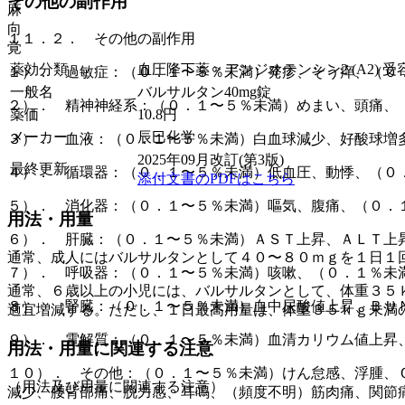
その他の副作用
麻
向
１１．２． その他の副作用
覚
薬効分類
血圧降下薬 > アンジオテンシン2 (A2) 受
１）． 過敏症：（０．１〜５％未満）発疹、そう痒、（０
一般名
バルサルタン40mg錠
２）． 精神神経系：（０．１〜５％未満）めまい、頭痛、
薬価
10.8
円
メーカー
辰巳化学
３）． 血液：（０．１〜５％未満）白血球減少、好酸球増
2025年09月改訂(第3版)
最終更新
４）． 循環器：（０．１〜５％未満）低血圧、動悸、（０
添付文書のPDFはこちら
５）． 消化器：（０．１〜５％未満）嘔気、腹痛、（０．
用法・用量
６）． 肝臓：（０．１〜５％未満）ＡＳＴ上昇、ＡＬＴ上
通常、成人にはバルサルタンとして４０〜８０ｍｇを１日１
７）． 呼吸器：（０．１〜５％未満）咳嗽、（０．１％未
通常、６歳以上の小児には、バルサルタンとして、体重３５
８）． 腎臓：（０．１〜５％未満）血中尿酸値上昇、ＢＵ
適宜増減する。ただし、１日最高用量は、体重３５ｋｇ未満
９）． 電解質：（０．１〜５％未満）血清カリウム値上昇
用法・用量に関連する注意
１０）． その他：（０．１〜５％未満）けん怠感、浮腫、
（用法及び用量に関連する注意）
減少、腰背部痛、脱力感、耳鳴、（頻度不明）筋肉痛、関節