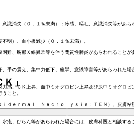
、意識消失（０．１％未満）：冷感、嘔吐、意識消失等があら
度不明）、血小板減少（０．１％未満）。
吸困難、胸部Ｘ線異常等を伴う間質性肺炎があらわれることが
汗、手の震え、集中力低下、痙攣、意識障害等があらわれた場
ＣＫ」
脱力感、ＣＫ上昇、血中ミオグロビン上昇及び尿中ミオグロビ
行うこと。
ｐｉｄｅｒｍａｌ Ｎｅｃｒｏｌｙｓｉｓ：ＴＥＮ）、皮膚粘
：水疱、びらん等があらわれた場合には、皮膚科医と相談する