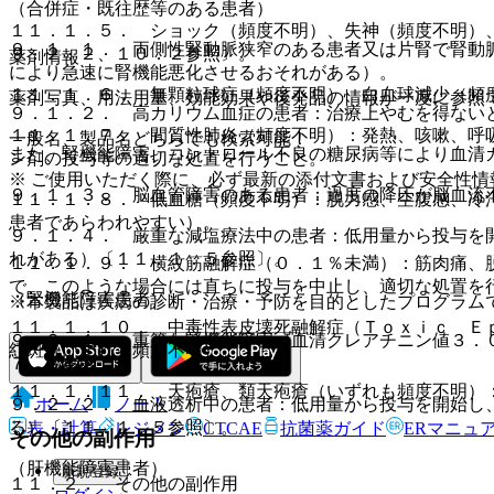
（合併症・既往歴等のある患者）
１１．１．５． ショック（頻度不明）、失神（頻度不明）
９．１．１． 両側性腎動脈狭窄のある患者又は片腎で腎動
９．２．２、１０．２参照〕。
薬剤情報
により急速に腎機能悪化させるおそれがある）。
１１．１．６． 無顆粒球症（頻度不明）、白血球減少（頻
薬剤写真、用法用量、効能効果や後発品の情報が一度に参照
９．１．２． 高カリウム血症の患者：治療上やむを得ない
１１．１．７． 間質性肺炎（頻度不明）：発熱、咳嗽、呼
一般名、製品名どちらでも検索可能！
また、腎機能障害、コントロール不良の糖尿病等により血清
ン剤の投与等の適切な処置を行うこと。
※ ご使用いただく際に、必ず最新の添付文書および安全性情
９．１．３． 脳血管障害のある患者：過度の降圧が脳血流
１１．１．８． 低血糖（頻度不明）：脱力感、空腹感、冷
患者であらわれやすい）。
９．１．４． 厳重な減塩療法中の患者：低用量から投与を
れがある）〔１１．１．５参照〕。
１１．１．９． 横紋筋融解症（０．１％未満）：筋肉痛、
で、このような場合には直ちに投与を中止し、適切な処置を
（腎機能障害患者）
※本製品は疾病の診断・治療・予防を目的としたプログラム
１１．１．１０． 中毒性表皮壊死融解症（Ｔｏｘｉｃ Ｅ
９．２．１． 重篤な腎機能障害（血清クレアチニン値３．
紅斑（いずれも頻度不明）。
７．３参照〕。
１１．１．１１． 天疱瘡、類天疱瘡（いずれも頻度不明）
ホーム
ノート
９．２．２． 血液透析中の患者：低用量から投与を開始し
る）〔１１．１．５参照〕。
表・計算
レジメン
CTCAE
抗菌薬ガイド
ERマニュ
その他の副作用
（肝機能障害患者）
新規登録
１１．２． その他の副作用