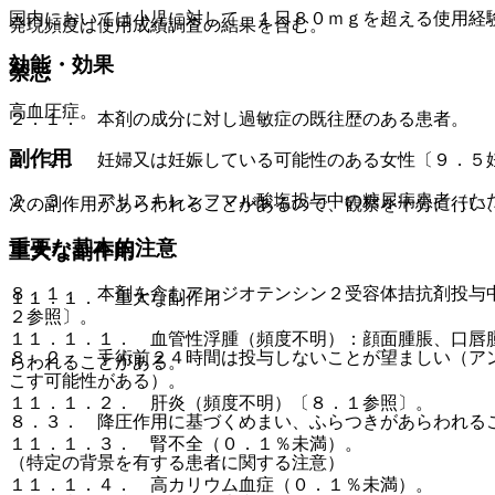
国内においては小児に対して、１日８０ｍｇを超える使用経
発現頻度は使用成績調査の結果を含む。
効能・効果
禁忌
高血圧症。
２．１． 本剤の成分に対し過敏症の既往歴のある患者。
副作用
２．２． 妊婦又は妊娠している可能性のある女性〔９．５
２．３． アリスキレンフマル酸塩投与中の糖尿病患者（た
次の副作用があらわれることがあるので、観察を十分に行い
重要な基本的注意
重大な副作用
８．１． 本剤を含むアンジオテンシン２受容体拮抗剤投与
１１．１． 重大な副作用
２参照〕。
１１．１．１． 血管性浮腫（頻度不明）：顔面腫脹、口唇
８．２． 手術前２４時間は投与しないことが望ましい（ア
らわれることがある。
こす可能性がある）。
１１．１．２． 肝炎（頻度不明）〔８．１参照〕。
８．３． 降圧作用に基づくめまい、ふらつきがあらわれる
１１．１．３． 腎不全（０．１％未満）。
（特定の背景を有する患者に関する注意）
１１．１．４． 高カリウム血症（０．１％未満）。