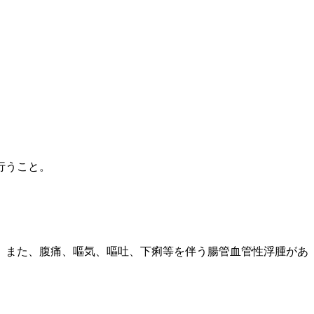
行うこと。
。また、腹痛、嘔気、嘔吐、下痢等を伴う腸管血管性浮腫があ