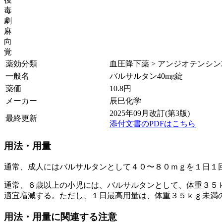
毒
劇
麻
向
覚
薬効分類
血圧降下薬 > アンジオテンシン2 (
一般名
バルサルタン40mg錠
薬価
10.8
円
メーカー
辰巳化学
2025年09月改訂(第3版)
最終更新
添付文書のPDFはこちら
用法・用量
通常、成人にはバルサルタンとして４０〜８０ｍｇを１日１
通常、６歳以上の小児には、バルサルタンとして、体重３５
適宜増減する。ただし、１日最高用量は、体重３５ｋｇ未満
用法・用量に関連する注意