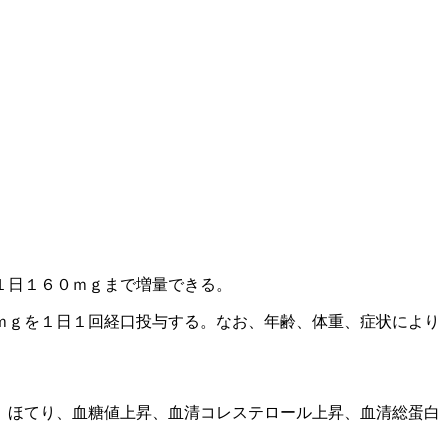
１日１６０ｍｇまで増量できる。
ｍｇを１日１回経口投与する。なお、年齢、体重、症状により
、ほてり、血糖値上昇、血清コレステロール上昇、血清総蛋白