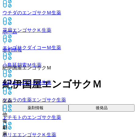
ウチダのエンゴサクＭ
生薬
花扇エンゴサクＫ
生薬
ホーム
エンゴサクダイコーＭ
生薬
薬剤情報
小島延胡索Ｍ
生薬
紀伊国屋エンゴサクＭ
紀伊国屋エンゴサクＭ
高砂エンゴサクＭ
生薬
ツムラの生薬エンゴサク
生薬
生薬
薬剤情報
後発品
他
トチモトのエンゴサク
生薬
毒
劇
麻
ホリエエンゴサクＫ
生薬