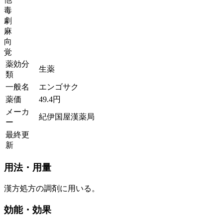
毒
劇
麻
向
覚
薬効分
生薬
類
一般名
エンゴサク
薬価
49.4
円
メーカ
紀伊国屋漢薬局
ー
最終更
新
用法・用量
漢方処方の調剤に用いる。
効能・効果