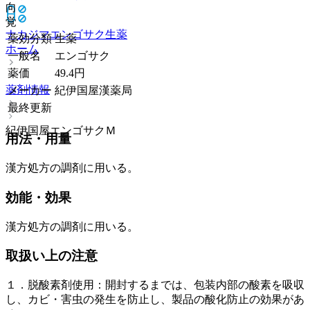
向
覚
ナカジマエンゴサク
生薬
薬効分類
生薬
ホーム
一般名
エンゴサク
薬価
49.4
円
薬剤情報
メーカー
紀伊国屋漢薬局
最終更新
紀伊国屋エンゴサクＭ
用法・用量
漢方処方の調剤に用いる。
効能・効果
漢方処方の調剤に用いる。
取扱い上の注意
１．脱酸素剤使用：開封するまでは、包装内部の酸素を吸収
し、カビ・害虫の発生を防止し、製品の酸化防止の効果があ