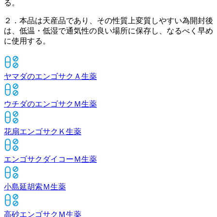
る。
２．本品は天産品であり、その性質上変質しやすい為開封後
は、低温・低湿で通気性の良い場所に保存し、なるべく早め
に使用する。
ヤマダのエンゴサクＡ
生薬
ウチダのエンゴサクＭ
生薬
花扇エンゴサクＫ
生薬
エンゴサクダイコーＭ
生薬
小島延胡索Ｍ
生薬
高砂エンゴサクＭ
生薬