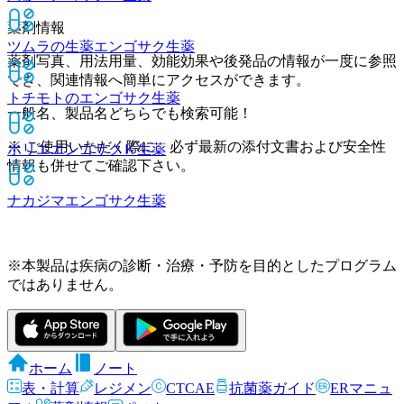
薬剤情報
ツムラの生薬エンゴサク
生薬
薬剤写真、用法用量、効能効果や後発品の情報が一度に参照
でき、関連情報へ簡単にアクセスができます。
トチモトのエンゴサク
生薬
一般名、製品名どちらでも検索可能！
※ ご使用いただく際に、必ず最新の添付文書および安全性
ホリエエンゴサクＫ
生薬
情報も併せてご確認下さい。
ナカジマエンゴサク
生薬
※本製品は疾病の診断・治療・予防を目的としたプログラム
ではありません。
ホーム
ノート
表・計算
レジメン
CTCAE
抗菌薬ガイド
ERマニュ