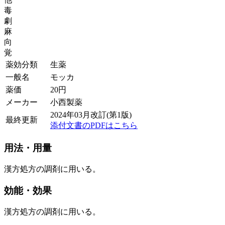
毒
劇
麻
向
覚
薬効分類
生薬
一般名
モッカ
薬価
20
円
メーカー
小西製薬
2024年03月改訂(第1版)
最終更新
添付文書のPDFはこちら
用法・用量
漢方処方の調剤に用いる。
効能・効果
漢方処方の調剤に用いる。