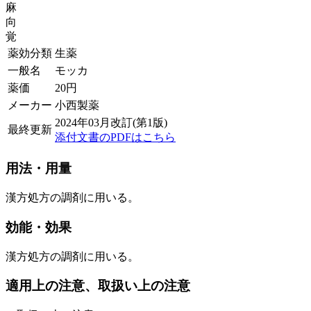
麻
向
覚
薬効分類
生薬
一般名
モッカ
薬価
20
円
メーカー
小西製薬
2024年03月改訂(第1版)
最終更新
添付文書のPDFはこちら
用法・用量
漢方処方の調剤に用いる。
効能・効果
漢方処方の調剤に用いる。
適用上の注意、取扱い上の注意