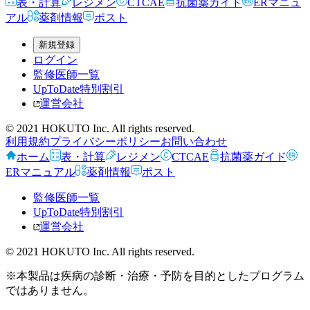
表・計算
レジメン
CTCAE
抗菌薬ガイド
ERマニュ
アル
薬剤情報
ポスト
新規登録
ログイン
監修医師一覧
UpToDate特別割引
運営会社
© 2021 HOKUTO Inc. All rights reserved.
利用規約
プライバシーポリシー
お問い合わせ
ホーム
表・計算
レジメン
CTCAE
抗菌薬ガイド
ERマニュアル
薬剤情報
ポスト
監修医師一覧
UpToDate特別割引
運営会社
© 2021 HOKUTO Inc. All rights reserved.
※本製品は疾病の診断・治療・予防を目的としたプログラム
ではありません。