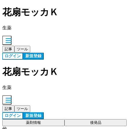
花扇モッカＫ
生薬
記事
ツール
ログイン
新規登録
花扇モッカＫ
生薬
記事
ツール
ログイン
新規登録
薬剤情報
後発品
他