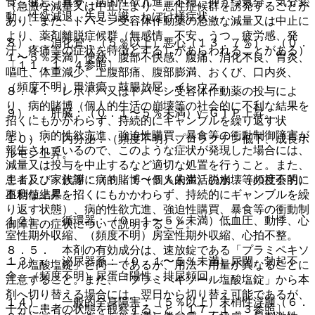
食、健忘、異夢、病的性欲亢進、不穏、抑うつ気分、気分変
（急激な減量又は中止により、悪性症候群を誘発することが
動、性欲減退、失見当識、ねぼけ様症状。
あり、また、ドパミン受容体作動薬の急激な減量又は中止に
より、薬剤離脱症候群（無感情、不安、うつ、疲労感、発
８）． 消化管：（５％以上）悪心（１３．７％）、（０．
汗、疼痛等の症状を特徴とする）があらわれることがある）
１〜５％未満）便秘、腹部不快感、腹痛、消化不良、胃炎、
〔１１．１．４参照〕。
嘔吐、体重減少、上腹部痛、腹部膨満、おくび、口内炎、
（頻度不明）胃潰瘍、鼓腸放屁、イレウス。
８．４． レボドパ又はドパミン受容体作動薬の投与によ
り、病的賭博（個人的生活の崩壊等の社会的に不利な結果を
９）． 肝臓：（０．１〜５％未満）γ−ＧＴＰ上昇。
招くにもかかわらず、持続的にギャンブルを繰り返す状
態）、病的性欲亢進、強迫性購買、暴食等の衝動制御障害が
１０）． 内分泌：（頻度不明）プロラクチン低下、成長ホ
報告されているので、このような症状が発現した場合には、
ルモン上昇。
減量又は投与を中止するなど適切な処置を行うこと。また、
患者及び家族等に病的賭博（個人的生活の崩壊等の社会的に
１１）． 代謝：（０．１〜５％未満）脱水、（頻度不明）
不利な結果を招くにもかかわらず、持続的にギャンブルを繰
血糖値上昇。
り返す状態）、病的性欲亢進、強迫性購買、暴食等の衝動制
１２）． 循環器：（０．１〜５％未満）低血圧、動悸、心
御障害の症状について説明すること。
室性期外収縮、（頻度不明）房室性期外収縮、心拍不整。
８．５． 本剤の有効成分は、速放錠である「プラミペキソ
１３）． 泌尿器系：（０．１〜５％未満）尿閉、勃起不
ール塩酸塩錠」と同一であるが、用法・用量が異なることに
全、（頻度不明）尿蛋白陽性、排尿頻回。
注意すること。また、「プラミペキソール塩酸塩錠」から本
剤へ切り替える場合には、翌日から切り替え可能であるが、
１４）． 一般的全身障害：（５％以上）末梢性浮腫（６．
十分に患者の状態を観察すること〔１７．１．３参照〕。