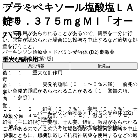
プラミペキソール塩酸塩ＬＡ
パーキンソン病。
錠０．３７５ｍｇＭＩ「オー
副作用
ハラ」
次の副作用があらわれることがあるので、観察を十分に行
い、異常が認められた場合には投与を中止するなど適切な処
置を行うこと。
パーキンソン治療薬 > ドパミン受容体 (D2) 刺激薬
2024年06月改訂(第2版)
重大な副作用
薬剤情報
後発品
後
１１．１． 重大な副作用
毒
１１．１．１． 突発的睡眠（０．１〜５％未満）：前兆の
劇
ない突発的睡眠があらわれることがある〔１．警告の項、
麻
８．１参照〕。
向
覚
１１．１．２． 幻覚（２．７％）、妄想（０．７％）、せ
パーキンソン治療薬 > ドパミン受容体 (D2)
ん妄（０．４％）、錯乱（０．７％）、激越（０．２％）：
薬効分類
刺激薬
幻覚（主に幻視）、妄想、せん妄、錯乱、激越があらわれる
一般名
プラミペキソール塩酸塩水和物徐放錠
ことがあるので、このような場合には、減量又は投与を中止
薬価
18.9
円
するとともに、必要に応じて抗精神病薬を使用するなどの適