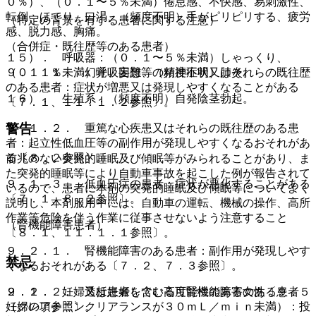
０％）、（０．１〜５％未満）倦怠感、不快感、易刺激性、
転倒、ほてり、口渇、（頻度不明）手がピリピリする、疲労
（特定の背景を有する患者に関する注意）
感、脱力感、胸痛。
（合併症・既往歴等のある患者）
１５）． 呼吸器：（０．１〜５％未満）しゃっくり、
９．１．１． 幻覚、妄想等の精神症状又はそれらの既往歴
（０．１％未満）呼吸困難、（頻度不明）肺炎。
のある患者：症状が増悪又は発現しやすくなることがある
１６）． 生殖系：（頻度不明）自発陰茎勃起。
〔７．１、１１．１．２参照〕。
警告
９．１．２． 重篤な心疾患又はそれらの既往歴のある患
者：起立性低血圧等の副作用が発現しやすくなるおそれがあ
る〔８．２参照〕。
前兆のない突発的睡眠及び傾眠等がみられることがあり、ま
た突発的睡眠等により自動車事故を起こした例が報告されて
９．１．３． 低血圧症の患者：症状が悪化することがある
いるので、患者に本剤の突発的睡眠及び傾眠等についてよく
〔７．１、８．２参照〕。
説明し、本剤服用中には、自動車の運転、機械の操作、高所
作業等危険を伴う作業に従事させないよう注意すること
（腎機能障害患者）
〔８．１、１１．１．１参照〕。
９．２．１． 腎機能障害のある患者：副作用が発現しやす
禁忌
くなるおそれがある〔７．２、７．３参照〕。
９．２．２． 透析患者を含む高度腎機能障害のある患者
２．１． 妊婦又は妊娠している可能性のある女性〔９．５
（クレアチニンクリアランスが３０ｍＬ／ｍｉｎ未満）：投
妊婦の項参照〕。