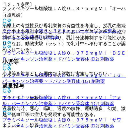
〔２．１参照〕。
プラミペキソール塩酸塩ＬＡ錠０．３７５ｍｇＭＩ「オーハ
ラ」
（授乳婦）
治療上の有益性及び母乳栄養の有益性を考慮し、授乳の継続
ミラペックスＬＡ錠０．３７５ｍｇ
パーキンソン治療薬 >
又は中止を検討すること（ヒトにおいてプロラクチン分泌抑
ドパミン受容体 (D2) 刺激薬
制することが報告されており、乳汁分泌抑制する可能性があ
り、なお、動物実験（ラット）で乳汁中へ移行することが認
められている）。
プラミペキソール塩酸塩ＬＡ錠０．３７５ｍｇＭＩ「ＤＳＥ
Ｐ」
パーキンソン治療薬 > ドパミン受容体 (D2) 刺激薬
小児等
小児等を対象とした国内臨床試験は実施していない。
プラミペキソール塩酸塩ＬＡ錠０．３７５ｍｇＭＩ「ＪＧ」
パーキンソン治療薬 > ドパミン受容体 (D2) 刺激薬
過量投与
プラミペキソール塩酸塩ＬＡ錠０．３７５ｍｇＭＩ「アメ
１３．１． 症状
ル」
パーキンソン治療薬 > ドパミン受容体 (D2) 刺激薬
過量投与時、悪心、嘔吐、過度の鎮静、運動過多、幻覚、激
越、低血圧等の症状を発現する可能性がある。
プラミペキソール塩酸塩ＬＡ錠０．３７５ｍｇＭＩ「サワ
１３．２． 処置
イ」
パーキンソン治療薬 > ドパミン受容体 (D2) 刺激薬