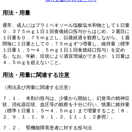
用法・用量
通常、成人にはプラミペキソール塩酸塩水和物として１日量
０．３７５ｍｇ１日１回食後経口投与からはじめ、２週目に
１日量を０．７５ｍｇとし、以後経過を観察しながら、１週
間毎に１日量として０．７５ｍｇずつ増量し、維持量（標準
１日量１．５〜４．５ｍｇ１日１回食後経口投与）を定め
る。なお、年齢、症状により適宜増減ができるが、１日量は
４．５ｍｇを超えないこと。
用法・用量に関連する注意
（用法及び用量に関連する注意）
７．１． 本剤の投与は、少量から開始し、幻覚等の精神症
状、消化器症状、血圧等の観察を十分に行い、慎重に維持量
（標準１日量１．５〜４．５ｍｇ）まで増量すること〔８．
２、９．１．１、９．１．３、１１．１．２参照〕。
７．２． 腎機能障害患者に対する投与法