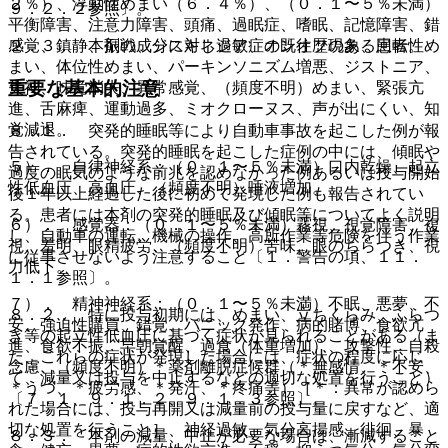
２％）、浮動性めまい（６．４％）、（０．１〜５％未満）
９．２．２参照〕。
平衡障害、注意力障害、頭痛、過眠症、嗜眠、記憶障害、錯
２．３． 本剤の成分に対し過敏症の既往歴のある患者。
感覚、鎮静、振戦、ジスキネジア、オンオフ現象、回転性め
まい、体位性めまい、パーキンソニズム増悪、ジストニア、
重要な基本的注意
失神、味覚消失、異常感覚、（頻度不明）めまい、緊張亢
進、舌麻痺、運動過多、ミオクローヌス、声が出にくい、知
覚減退。
８．１． 突発的睡眠等により自動車事故を起こした例が報
告されている。突発的睡眠を起こした症例の中には、傾眠や
５）． 自律神経系：（０．１〜５％未満）口内乾燥、起立
過度の眠気のような前兆を認めなかった例あるいは投与開始
性低血圧、高血圧、（頻度不明）唾液増加。
後１年以上経過した後に初めて発現した例も報告されてい
る。患者には本剤の突発的睡眠及び傾眠等についてよく説明
６）． 感覚器：（０．１〜５％未満）霧視、視覚障害、複
し、自動車の運転、機械の操作、高所作業等危険を伴う作業
視、羞明、眼精疲労、（頻度不明）苦味、眼のちらつき、視
に従事させないよう注意すること〔１．警告の項、１１．
力低下。
１．１参照〕。
７）． 精神神経系：（０．１〜５％未満）不眠、悪夢、不
８．２． 特に投与初期には、めまい、立ちくらみ、ふらつ
安、強迫性購買、錯覚、パニック発作、病的賭博、食欲亢
き等の起立性低血圧に基づく症状が見られることがある（ま
進、食欲不振、早朝覚醒、過食（体重増加）、攻撃性、自殺
た、これらの症状が発現した場合には、症状の程度に応じ
念慮、（頻度不明）＊薬剤離脱症候群（＊無感情、＊不安、
て、減量又は投与を中止するなどの適切な処置を行うこと）
＊うつ、＊疲労感、＊発汗、＊疼痛等）［＊：異常が認めら
〔７．１、９．１．２、９．１．３参照〕。
れた場合には、投与再開又は減量前の投与量に戻すなど、適
切な処置を行うこと］、神経過敏、気分高揚感、徘徊、暴
８．３． 本剤の減量、中止が必要な場合は、漸減すること