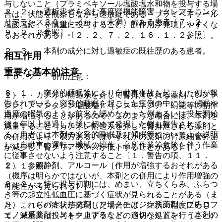
与しないこと（プラミペキソール塩酸塩水和物を投与する場
２．２． 透析患者を含む高度腎機能障害（クレアチニンク
合は、状態を観察しながら速放錠である「プラミペキソール
リアランス３０ｍＬ／ｍｉｎ未満）のある患者〔７．２、
塩酸塩錠」を慎重に投与すること、副作用が発現しやすくな
９．２．２参照〕。
るおそれがある）〔２．２、７．２、１６．１．２参照〕。
２．３． 本剤の成分に対し過敏症の既往歴のある患者。
相互作用
重要な基本的注意
１０．２． 併用注意：
８．１． 突発的睡眠等により自動車事故を起こした例が報
１）． カチオン輸送系を介して腎排泄される薬剤（シメチ
告されている。突発的睡眠を起こした症例の中には、傾眠や
ジン、アマンタジン塩酸塩）［ジスキネジア・幻覚等の副作
過度の眠気のような前兆を認めなかった例あるいは投与開始
用が増強することがあるので、このような場合には、本剤を
後１年以上経過した後に初めて発現した例も報告されてい
減量すること（カチオン輸送系を介して腎排泄される薬剤と
る。患者には本剤の突発的睡眠及び傾眠等についてよく説明
の併用により、双方あるいはいずれかの薬剤の腎尿細管分泌
し、自動車の運転、機械の操作、高所作業等危険を伴う作業
が減少し、腎クリアランスが低下することがある）］。
に従事させないよう注意すること〔１．警告の項、１１．
２）． 鎮静剤、アルコール［作用が増強するおそれがある
１．１参照〕。
（機序は明らかではないが、本剤との併用により作用増強の
８．２． 特に投与初期には、めまい、立ちくらみ、ふらつ
可能性が考えられる）］。
き等の起立性低血圧に基づく症状が見られることがある（ま
３）． ドパミン拮抗剤（フェノチアジン系薬剤、ブチロフ
た、これらの症状が発現した場合には、症状の程度に応じ
ェノン系薬剤、メトクロプラミド、ドンペリドン）［本剤の
て、減量又は投与を中止するなどの適切な処置を行うこと）