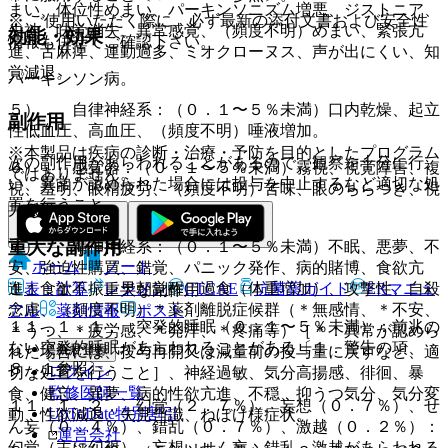
まい、体位性めまい、パーキンソニズム増悪、ジストニア、
※ ご使用いただく際に、必ず最新の添付文書および安全性
失神、味覚消失、異常感覚、（頻度不明）めまい、緊張亢
効能・効果
情報も併せてご確認下さい。
進、舌麻痺、運動過多、ミオクローヌス、声が出にくい、知
覚減退。
パーキンソン病。
５）． 自律神経系：（０．１〜５％未満）口内乾燥、起立
副作用
性低血圧、高血圧、（頻度不明）唾液増加。
※本製品は疾病の診断・治療・予防を目的としたプログラム
次の副作用があらわれることがあるので、観察を十分に行
６）． 感覚器：（０．１〜５％未満）霧視、視覚障害、複
ではありません。
い、異常が認められた場合には投与を中止するなど適切な処
視、羞明、眼精疲労、（頻度不明）苦味、眼のちらつき、視
置を行うこと。
力低下。
重大な副作用
７）． 精神神経系：（０．１〜５％未満）不眠、悪夢、不
ホーム
ノート
安、強迫性購買、錯覚、パニック発作、病的賭博、食欲亢
表・計算
レジメン
CTCAE
抗菌薬ガイド
ERマニュ
進、食欲不振、早朝覚醒、過食（体重増加）、攻撃性、自殺
１１．１． 重大な副作用
念慮、（頻度不明）＊薬剤離脱症候群（＊無感情、＊不安、
アル
薬剤情報
ポスト
１１．１．１． 突発的睡眠（０．１〜５％未満）：前兆の
＊うつ、＊疲労感、＊発汗、＊疼痛等）［＊：異常が認めら
ない突発的睡眠があらわれることがある〔１．警告の項、
新規登録
れた場合には、投与再開又は減量前の投与量に戻すなど、適
８．１参照〕。
ログイン
切な処置を行うこと］、神経過敏、気分高揚感、徘徊、暴
監修医師一覧
食、健忘、異夢、病的性欲亢進、不穏、抑うつ気分、気分変
１１．１．２． 幻覚（２．７％）、妄想（０．７％）、せ
UpToDate特別割引
動、性欲減退、失見当識、ねぼけ様症状。
ん妄（０．４％）、錯乱（０．７％）、激越（０．２％）：
運営会社
幻覚（主に幻視）、妄想、せん妄、錯乱、激越があらわれる