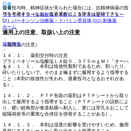
過量投与時、精神症状が見られた場合には、抗精神病薬の投
与を考慮する（なお、血液透析による除去は期待できな
プラミペキソール塩酸塩ＬＡ錠０．３７５ｍｇＭＩ「トー
い）。
ワ」
パーキンソン治療薬 > ドパミン受容体 (D2) 刺激薬
ホーム
適用上の注意、取扱い上の注意
薬剤情報
（適用上の注意）
１４．１． 薬剤交付時の注意
プラミペキソール塩酸塩ＬＡ錠０．３７５ｍｇＭＩ「オーハ
１４．１．１． 本剤は徐放性製剤であるため、割ったり、
ラ」
砕いたりしないで、そのまま噛まずに服用するよう指導する
こと（本剤の徐放性が失われ、過量投与となるおそれがあ
る）。
１４．１．２． ＰＴＰ包装の薬剤はＰＴＰシートから取り
出して服用するよう指導すること（ＰＴＰシートの誤飲によ
り、硬い鋭角部が食道粘膜へ刺入し、更には穿孔をおこして
縦隔洞炎等の重篤な合併症を併発することがある）。
１４．１．３． 本剤は湿度の影響を受けやすいため、服用
直前にＰＴＰシートから取り出すよう指導すること。