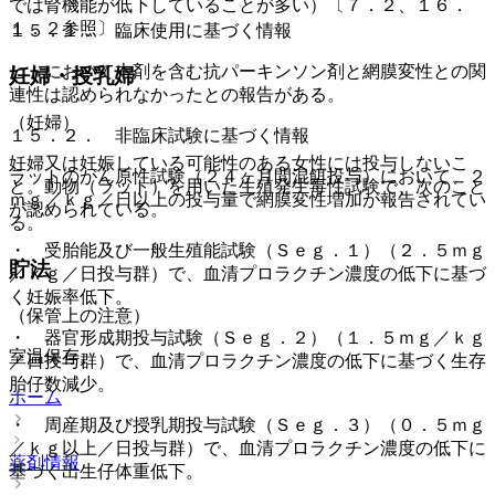
では腎機能が低下していることが多い）〔７．２、１６．
１．２参照〕。
１５．１． 臨床使用に基づく情報
ヒトにおいて本剤を含む抗パーキンソン剤と網膜変性との関
妊婦・授乳婦
連性は認められなかったとの報告がある。
（妊婦）
１５．２． 非臨床試験に基づく情報
妊婦又は妊娠している可能性のある女性には投与しないこ
ラットのがん原性試験（２４ヶ月間混餌投与）において、２
と。動物（ラット）を用いた生殖発生毒性試験で、次のこと
ｍｇ／ｋｇ／日以上の投与量で網膜変性増加が報告されてい
が認められている。
る。
・ 受胎能及び一般生殖能試験（Ｓｅｇ．１）（２．５ｍｇ
貯法
／ｋｇ／日投与群）で、血清プロラクチン濃度の低下に基づ
く妊娠率低下。
（保管上の注意）
・ 器官形成期投与試験（Ｓｅｇ．２）（１．５ｍｇ／ｋｇ
室温保存。
／日投与群）で、血清プロラクチン濃度の低下に基づく生存
胎仔数減少。
ホーム
・ 周産期及び授乳期投与試験（Ｓｅｇ．３）（０．５ｍｇ
／ｋｇ以上／日投与群）で、血清プロラクチン濃度の低下に
薬剤情報
基づく出生仔体重低下。