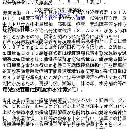
切な処置を行うこと〔７．１、９．１．１参照〕。
メーカー
大原薬品
2024年06月改訂(第2版)
１１．１．３． 抗利尿ホルモン不適合分泌症候群（ＳＩＡ
最終更新
添付文書のPDFはこちら
ＤＨ）（頻度不明）：低ナトリウム血症、低浸透圧血症、尿
中ナトリウム排泄量増加、高張尿、痙攣、意識障害等を伴う
用法・用量
抗利尿ホルモン不適合分泌症候群（ＳＩＡＤＨ）があらわれ
ることがあるので、異常が認められた場合には投与を中止
通常、成人にはプラミペキソール塩酸塩水和物として１日量
し、水分摂取の制限等適切な処置を行うこと。
０．３７５ｍｇ１日１回食後経口投与からはじめ、２週目に
１１．１．４． 悪性症候群（頻度不明）：本剤の急激な減
１日量を０．７５ｍｇとし、以後経過を観察しながら、１週
量又は中止により、悪性症候群があらわれることがあるの
間毎に１日量として０．７５ｍｇずつ増量し、維持量（標準
で、観察を十分に行い、発熱、意識障害、無動無言、高度筋
１日量１．５〜４．５ｍｇ１日１回食後経口投与）を定め
硬直、不随意運動、嚥下困難、頻脈、血圧変動、発汗、血清
る。なお、年齢、症状により適宜増減ができるが、１日量は
ＣＫ上昇等があらわれた場合には悪性症候群の症状である可
４．５ｍｇを超えないこと。
能性があるため、再投与後、漸減し、体冷却、水分補給等の
用法・用量に関連する注意
適切な処置を行うこと〔８．３参照〕。
１１．１．５． 横紋筋融解症（頻度不明）：筋肉痛、脱力
（用法及び用量に関連する注意）
感、ＣＫ上昇、血中ミオグロビン上昇及び尿中ミオグロビン
上昇を特徴とする横紋筋融解症があらわれることがある。
７．１． 本剤の投与は、少量から開始し、幻覚等の精神症
状、消化器症状、血圧等の観察を十分に行い、慎重に維持量
横紋筋融解症による急性腎障害の発症に注意すること。
（標準１日量１．５〜４．５ｍｇ）まで増量すること〔８．