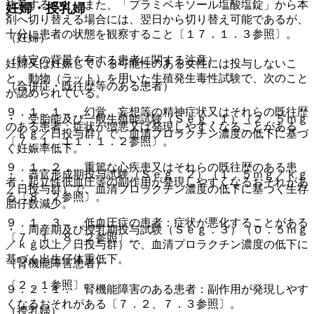
注意すること。また、「プラミペキソール塩酸塩錠」から本
妊婦・授乳婦
剤へ切り替える場合には、翌日から切り替え可能であるが、
十分に患者の状態を観察すること〔１７．１．３参照〕。
（妊婦）
（特定の背景を有する患者に関する注意）
妊婦又は妊娠している可能性のある女性には投与しないこ
と。動物（ラット）を用いた生殖発生毒性試験で、次のこと
（合併症・既往歴等のある患者）
が認められている。
９．１．１． 幻覚、妄想等の精神症状又はそれらの既往歴
・ 受胎能及び一般生殖能試験（Ｓｅｇ．１）（２．５ｍｇ
のある患者：症状が増悪又は発現しやすくなることがある
／ｋｇ／日投与群）で、血清プロラクチン濃度の低下に基づ
〔７．１、１１．１．２参照〕。
く妊娠率低下。
９．１．２． 重篤な心疾患又はそれらの既往歴のある患
・ 器官形成期投与試験（Ｓｅｇ．２）（１．５ｍｇ／ｋｇ
者：起立性低血圧等の副作用が発現しやすくなるおそれがあ
／日投与群）で、血清プロラクチン濃度の低下に基づく生存
る〔８．２参照〕。
胎仔数減少。
９．１．３． 低血圧症の患者：症状が悪化することがある
・ 周産期及び授乳期投与試験（Ｓｅｇ．３）（０．５ｍｇ
〔７．１、８．２参照〕。
／ｋｇ以上／日投与群）で、血清プロラクチン濃度の低下に
基づく出生仔体重低下。
（腎機能障害患者）
〔２．１参照〕。
９．２．１． 腎機能障害のある患者：副作用が発現しやす
くなるおそれがある〔７．２、７．３参照〕。
（授乳婦）