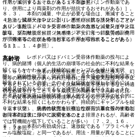
作用が減弱するおそれがある（本剤はドパミン作動薬であ
〔７．１、９．１．２、９．１．３参照〕。
り、併用により両薬剤の作用が拮抗するおそれがある）］。
８．３． 本剤の減量、中止が必要な場合は、漸減すること
４）． 抗パーキンソン剤（レボドパ、抗コリン剤、アマン
（急激な減量又は中止により、悪性症候群を誘発することが
タジン塩酸塩、ドロキシドパ、エンタカポン、セレギリン塩
あり、また、ドパミン受容体作動薬の急激な減量又は中止に
酸塩、ゾニサミド）［ジスキネジア・幻覚・錯乱等の副作用
より、薬剤離脱症候群（無感情、不安、うつ、疲労感、発
が増強することがある（相互に作用が増強することがあ
汗、疼痛等の症状を特徴とする）があらわれることがある）
る）］。
〔１１．１．４参照〕。
８．４． レボドパ又はドパミン受容体作動薬の投与によ
高齢者
り、病的賭博（個人的生活の崩壊等の社会的に不利な結果を
招くにもかかわらず、持続的にギャンブルを繰り返す状
９．８．１． 患者の状態を観察しながら慎重に投与し、幻
態）、病的性欲亢進、強迫性購買、暴食等の衝動制御障害が
覚等の精神症状があらわれた場合には、減量又は投与を中止
報告されているので、このような症状が発現した場合には、
するとともに、必要に応じて抗精神病薬を使用するなどの適
減量又は投与を中止するなど適切な処置を行うこと。また、
切な処置を行うこと（６５歳以上の高齢者で非高齢者に比
患者及び家族等に病的賭博（個人的生活の崩壊等の社会的に
し、幻覚等の精神症状の発現率が高くなることがある）。
不利な結果を招くにもかかわらず、持続的にギャンブルを繰
９．８．２． 患者の状態を観察しながら慎重に投与するこ
り返す状態）、病的性欲亢進、強迫性購買、暴食等の衝動制
と（本剤は主に尿中に未変化体のまま排泄されるが、高齢者
御障害の症状について説明すること。
では腎機能が低下していることが多い）〔７．２、１６．
８．５． 本剤の有効成分は、速放錠である「プラミペキソ
１．２参照〕。
ール塩酸塩錠」と同一であるが、用法・用量が異なることに