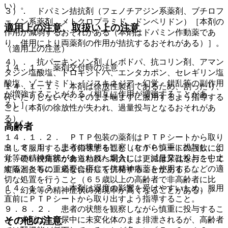
い）。
３）． ドパミン拮抗剤（フェノチアジン系薬剤、ブチロフ
ェノン系薬剤、メトクロプラミド、ドンペリドン）［本剤の
適用上の注意、取扱い上の注意
作用が減弱するおそれがある（本剤はドパミン作動薬であ
り、併用により両薬剤の作用が拮抗するおそれがある）］。
（適用上の注意）
４）． 抗パーキンソン剤（レボドパ、抗コリン剤、アマン
１４．１． 薬剤交付時の注意
タジン塩酸塩、ドロキシドパ、エンタカポン、セレギリン塩
酸塩、ゾニサミド）［ジスキネジア・幻覚・錯乱等の副作用
１４．１．１． 本剤は徐放性製剤であるため、割ったり、
が増強することがある（相互に作用が増強することがあ
砕いたりしないで、そのまま噛まずに服用するよう指導する
る）］。
こと（本剤の徐放性が失われ、過量投与となるおそれがあ
る）。
高齢者
１４．１．２． ＰＴＰ包装の薬剤はＰＴＰシートから取り
９．８．１． 患者の状態を観察しながら慎重に投与し、幻
出して服用するよう指導すること（ＰＴＰシートの誤飲によ
覚等の精神症状があらわれた場合には、減量又は投与を中止
り、硬い鋭角部が食道粘膜へ刺入し、更には穿孔をおこして
するとともに、必要に応じて抗精神病薬を使用するなどの適
縦隔洞炎等の重篤な合併症を併発することがある）。
切な処置を行うこと（６５歳以上の高齢者で非高齢者に比
１４．１．３． 本剤は湿度の影響を受けやすいため、服用
し、幻覚等の精神症状の発現率が高くなることがある）。
直前にＰＴＰシートから取り出すよう指導すること。
９．８．２． 患者の状態を観察しながら慎重に投与するこ
その他の注意
と（本剤は主に尿中に未変化体のまま排泄されるが、高齢者