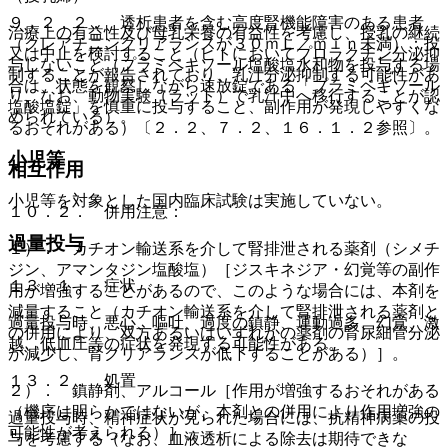
９．２．２． 透析患者を含む高度腎機能障害のある患者
治療上の有益性及び母乳栄養の有益性を考慮し、授乳の継続
（クレアチニンクリアランスが３０ｍＬ／ｍｉｎ未満）：投
又は中止を検討すること（ヒトにおいてプロラクチン分泌抑
与しないこと（プラミペキソール塩酸塩水和物を投与する場
制することが報告されており、乳汁分泌抑制する可能性があ
合は、状態を観察しながら速放錠である「プラミペキソール
り、なお、動物実験（ラット）で乳汁中へ移行することが認
塩酸塩錠」を慎重に投与すること、副作用が発現しやすくな
められている）。
るおそれがある）〔２．２、７．２、１６．１．２参照〕。
小児等
相互作用
小児等を対象とした国内臨床試験は実施していない。
１０．２． 併用注意：
過量投与
１）． カチオン輸送系を介して腎排泄される薬剤（シメチ
ジン、アマンタジン塩酸塩）［ジスキネジア・幻覚等の副作
１３．１． 症状
用が増強することがあるので、このような場合には、本剤を
減量すること（カチオン輸送系を介して腎排泄される薬剤と
過量投与時、悪心、嘔吐、過度の鎮静、運動過多、幻覚、激
の併用により、双方あるいはいずれかの薬剤の腎尿細管分泌
越、低血圧等の症状を発現する可能性がある。
が減少し、腎クリアランスが低下することがある）］。
１３．２． 処置
２）． 鎮静剤、アルコール［作用が増強するおそれがある
（機序は明らかではないが、本剤との併用により作用増強の
過量投与時、精神症状が見られた場合には、抗精神病薬の投
可能性が考えられる）］。
与を考慮する（なお、血液透析による除去は期待できな