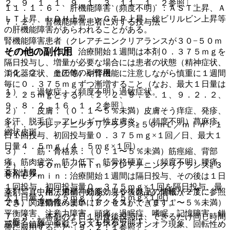
２、９．１．１、９．１．３、１１．１．２参照〕。
１１．１．６． 肝機能障害（頻度不明）：ＡＳＴ上昇、Ａ
ＬＴ上昇、ＬＤＨ上昇、γ−ＧＴＰ上昇、総ビリルビン上昇等
７．２． 腎機能障害患者に対する投与法
の肝機能障害があらわれることがある。
腎機能障害患者（クレアチニンクリアランスが３０−５０ｍ
その他の副作用
Ｌ／ｍｉｎ）には、治療開始１週間は本剤０．３７５ｍｇを
隔日投与し、増量が必要な場合には患者の状態（精神症状、
１１．２． その他の副作用
消化器症状、血圧等）や腎機能に注意しながら慎重に１週間
毎に０．３７５ｍｇずつ漸増すること（なお、最大１日量は
１）． 過敏症：（頻度不明）過敏症状。
２．２５ｍｇとする）〔２．２、９．２．１、９．２．２、
９．８．２、１６．１．２参照〕。
２）． 皮膚：（０．１〜５％未満）皮膚そう痒症、発疹、
多汗、脱毛症、アレルギー性皮膚炎、（頻度不明）蕁麻疹、
１）． クレアチニンクリアランス≧５０ｍＬ／ｍｉｎ：１
網状皮斑。
日１回投与、初回投与量０．３７５ｍｇ×１回／日、最大１
日量４．５ｍｇ（４．５ｍｇ×１回）。
３）． 筋・骨格系：（０．１〜５％未満）筋痙縮、背部
痛、筋肉疲労、筋力低下、筋骨格硬直、（頻度不明）腰痛、
２）． ５０ｍＬ／ｍｉｎ＞クレアチニンクリアランス≧３
薬剤情報
ＣＫ上昇。
０ｍＬ／ｍｉｎ：治療開始１週間は隔日投与、その後は１日
１回投与、初回投与量０．３７５ｍｇ×１回を隔日投与、最
薬剤写真、用法用量、効能効果や後発品の情報が一度に参照
４）． 中枢・末梢神経系：（５％以上）傾眠（２７．
大１日量２．２５ｍｇ（２．２５ｍｇ×１回）。
でき、関連情報へ簡単にアクセスができます。
２％）、浮動性めまい（６．４％）、（０．１〜５％未満）
平衡障害、注意力障害、頭痛、過眠症、嗜眠、記憶障害、錯
７．３． 本剤の１日１回食後投与は、できるだけ同じ時間
一般名、製品名どちらでも検索可能！
感覚、鎮静、振戦、ジスキネジア、オンオフ現象、回転性め
帯に服用すること〔９．２．１参照〕。