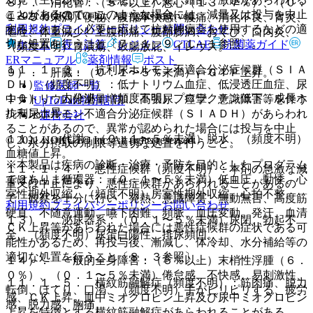
８）． 消化管：（５％以上）悪心（１３．７％）、（０．
ことがあるので、このような場合には、減量又は投与を中止
© 2021 HOKUTO Inc. All rights reserved.
１〜５％未満）便秘、腹部不快感、腹痛、消化不良、胃炎、
利用規約
プライバシーポリシー
お問い合わせ
するとともに、必要に応じて抗精神病薬を使用するなどの適
嘔吐、体重減少、上腹部痛、腹部膨満、おくび、口内炎、
切な処置を行うこと〔７．１、９．１．１参照〕。
ホーム
表・計算
レジメン
CTCAE
抗菌薬ガイド
（頻度不明）胃潰瘍、鼓腸放屁、イレウス。
ERマニュアル
薬剤情報
ポスト
１１．１．３． 抗利尿ホルモン不適合分泌症候群（ＳＩＡ
９）． 肝臓：（０．１〜５％未満）γ−ＧＴＰ上昇。
ＤＨ）（頻度不明）：低ナトリウム血症、低浸透圧血症、尿
監修医師一覧
１０）． 内分泌：（頻度不明）プロラクチン低下、成長ホ
中ナトリウム排泄量増加、高張尿、痙攣、意識障害等を伴う
UpToDate特別割引
ルモン上昇。
抗利尿ホルモン不適合分泌症候群（ＳＩＡＤＨ）があらわれ
運営会社
ることがあるので、異常が認められた場合には投与を中止
１１）． 代謝：（０．１〜５％未満）脱水、（頻度不明）
© 2021 HOKUTO Inc. All rights reserved.
し、水分摂取の制限等適切な処置を行うこと。
血糖値上昇。
※本製品は疾病の診断・治療・予防を目的としたプログラム
１１．１．４． 悪性症候群（頻度不明）：本剤の急激な減
ではありません。
１２）． 循環器：（０．１〜５％未満）低血圧、動悸、心
量又は中止により、悪性症候群があらわれることがあるの
室性期外収縮、（頻度不明）房室性期外収縮、心拍不整。
で、観察を十分に行い、発熱、意識障害、無動無言、高度筋
利用規約
プライバシーポリシー
お問い合わせ
硬直、不随意運動、嚥下困難、頻脈、血圧変動、発汗、血清
１３）． 泌尿器系：（０．１〜５％未満）尿閉、勃起不
ＣＫ上昇等があらわれた場合には悪性症候群の症状である可
全、（頻度不明）尿蛋白陽性、排尿頻回。
能性があるため、再投与後、漸減し、体冷却、水分補給等の
適切な処置を行うこと〔８．３参照〕。
１４）． 一般的全身障害：（５％以上）末梢性浮腫（６．
０％）、（０．１〜５％未満）倦怠感、不快感、易刺激性、
１１．１．５． 横紋筋融解症（頻度不明）：筋肉痛、脱力
転倒、ほてり、口渇、（頻度不明）手がピリピリする、疲労
感、ＣＫ上昇、血中ミオグロビン上昇及び尿中ミオグロビン
感、脱力感、胸痛。
上昇を特徴とする横紋筋融解症があらわれることがある。