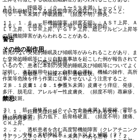
１５）． 呼吸器：（０．１〜５％未満）しゃっくり、
横紋筋融解症による急性腎障害の発症に注意すること。
（０．１％未満）呼吸困難、（頻度不明）肺炎。
１１．１．６． 肝機能障害（頻度不明）：ＡＳＴ上昇、Ａ
１６）． 生殖系：（頻度不明）自発陰茎勃起。
ＬＴ上昇、ＬＤＨ上昇、γ−ＧＴＰ上昇、総ビリルビン上昇等
の肝機能障害があらわれることがある。
警告
その他の副作用
前兆のない突発的睡眠及び傾眠等がみられることがあり、ま
た突発的睡眠等により自動車事故を起こした例が報告されて
１１．２． その他の副作用
いるので、患者に本剤の突発的睡眠及び傾眠等についてよく
説明し、本剤服用中には、自動車の運転、機械の操作、高所
１）． 過敏症：（頻度不明）過敏症状。
作業等危険を伴う作業に従事させないよう注意すること
〔８．１、１１．１．１参照〕。
２）． 皮膚：（０．１〜５％未満）皮膚そう痒症、発疹、
多汗、脱毛症、アレルギー性皮膚炎、（頻度不明）蕁麻疹、
禁忌
網状皮斑。
３）． 筋・骨格系：（０．１〜５％未満）筋痙縮、背部
２．１． 妊婦又は妊娠している可能性のある女性〔９．５
痛、筋肉疲労、筋力低下、筋骨格硬直、（頻度不明）腰痛、
妊婦の項参照〕。
ＣＫ上昇。
２．２． 透析患者を含む高度腎機能障害（クレアチニンク
４）． 中枢・末梢神経系：（５％以上）傾眠（２７．
リアランス３０ｍＬ／ｍｉｎ未満）のある患者〔７．２、