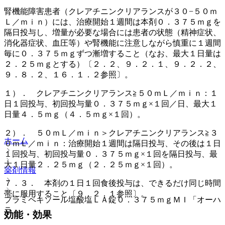
腎機能障害患者（クレアチニンクリアランスが３０−５０ｍ
Ｌ／ｍｉｎ）には、治療開始１週間は本剤０．３７５ｍｇを
隔日投与し、増量が必要な場合には患者の状態（精神症状、
消化器症状、血圧等）や腎機能に注意しながら慎重に１週間
毎に０．３７５ｍｇずつ漸増すること（なお、最大１日量は
２．２５ｍｇとする）〔２．２、９．２．１、９．２．２、
９．８．２、１６．１．２参照〕。
１）． クレアチニンクリアランス≧５０ｍＬ／ｍｉｎ：１
日１回投与、初回投与量０．３７５ｍｇ×１回／日、最大１
日量４．５ｍｇ（４．５ｍｇ×１回）。
２）． ５０ｍＬ／ｍｉｎ＞クレアチニンクリアランス≧３
ホーム
０ｍＬ／ｍｉｎ：治療開始１週間は隔日投与、その後は１日
１回投与、初回投与量０．３７５ｍｇ×１回を隔日投与、最
大１日量２．２５ｍｇ（２．２５ｍｇ×１回）。
薬剤情報
７．３． 本剤の１日１回食後投与は、できるだけ同じ時間
帯に服用すること〔９．２．１参照〕。
プラミペキソール塩酸塩ＬＡ錠０．３７５ｍｇＭＩ「オーハ
ラ」
効能・効果