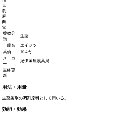
毒
劇
麻
向
覚
薬効分
生薬
類
一般名
エイジツ
薬価
10.4
円
メーカ
紀伊国屋漢薬局
ー
最終更
新
用法・用量
生薬製剤の調剤原料として用いる。
効能・効果