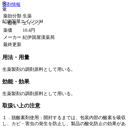
向
薬剤情報
覚
薬効分類
生薬
紀伊国屋エイジツＭ
一般名
エイジツ
薬価
10.4
円
メーカー
紀伊国屋漢薬局
最終更新
用法・用量
生薬製剤の調剤原料として用いる。
効能・効果
生薬製剤の調剤原料として用いる。
取扱い上の注意
１．脱酸素剤使用：開封するまでは、包装内部の酸素を吸収
し、カビ・害虫の発生を防止し、製品の酸化防止の効果があ