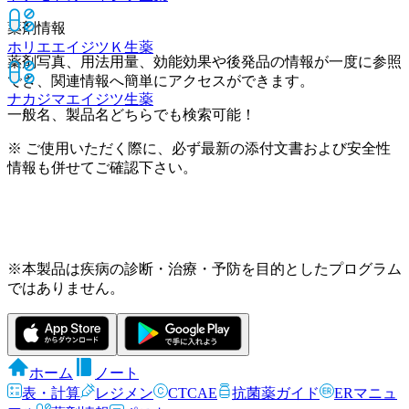
薬剤情報
ホリエエイジツＫ
生薬
薬剤写真、用法用量、効能効果や後発品の情報が一度に参照
でき、関連情報へ簡単にアクセスができます。
ナカジマエイジツ
生薬
一般名、製品名どちらでも検索可能！
※ ご使用いただく際に、必ず最新の添付文書および安全性
情報も併せてご確認下さい。
※本製品は疾病の診断・治療・予防を目的としたプログラム
ではありません。
ホーム
ノート
表・計算
レジメン
CTCAE
抗菌薬ガイド
ERマニュ