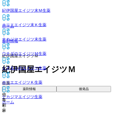
紀伊国屋エイジツ末Ｍ
生薬
ホリエエイジツ末Ｋ
生薬
ホーム
ナカジマエイジツ末
生薬
薬剤情報
ウチダのエイジツＭ
生薬
紀伊国屋エイジツＭ
紀伊国屋エイジツＭ
トチモトのエイジツ
生薬
ホリエエイジツＫ
生薬
生薬
薬剤情報
後発品
他
ナカジマエイジツ
生薬
毒
ホーム
劇
麻