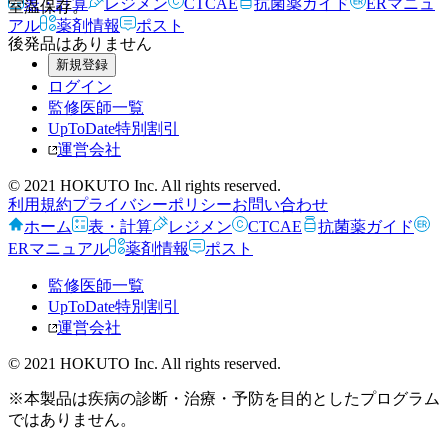
表・計算
レジメン
CTCAE
抗菌薬ガイド
ERマニュ
室温保存。
アル
薬剤情報
ポスト
後発品はありません
新規登録
ログイン
監修医師一覧
UpToDate特別割引
運営会社
© 2021 HOKUTO Inc. All rights reserved.
利用規約
プライバシーポリシー
お問い合わせ
ホーム
表・計算
レジメン
CTCAE
抗菌薬ガイド
ERマニュアル
薬剤情報
ポスト
監修医師一覧
UpToDate特別割引
運営会社
© 2021 HOKUTO Inc. All rights reserved.
※本製品は疾病の診断・治療・予防を目的としたプログラム
ではありません。