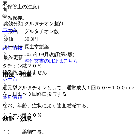
麻
（保管上の注意）
向
覚
室温保存。
薬効分類
グルタチオン製剤
ホーム
一般名
グルタチオン散
薬価
30.3
円
メーカー
長生堂製薬
薬剤情報
2025年09月改訂(第3版)
最終更新
添付文書のPDFはこちら
タチオン散２０％
後発品はありません
用法・用量
ホーム
還元型グルタチオンとして、通常成人１回５０〜１００ｍｇ
を１日１〜３回経口投与する。
薬剤情報
なお、年齢、症状により適宜増減する。
タチオン散２０％
効能・効果
１）． 薬物中毒。