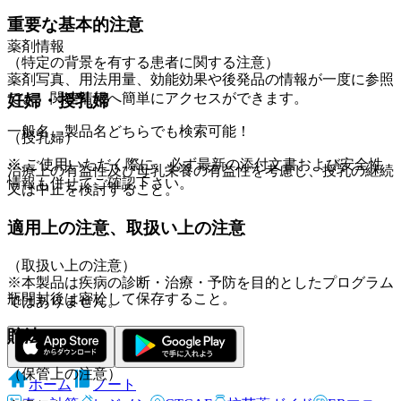
重要な基本的注意
薬剤情報
（特定の背景を有する患者に関する注意）
薬剤写真、用法用量、効能効果や後発品の情報が一度に参照
でき、関連情報へ簡単にアクセスができます。
妊婦・授乳婦
一般名、製品名どちらでも検索可能！
（授乳婦）
※ ご使用いただく際に、必ず最新の添付文書および安全性
治療上の有益性及び母乳栄養の有益性を考慮し、授乳の継続
情報も併せてご確認下さい。
又は中止を検討すること。
適用上の注意、取扱い上の注意
（取扱い上の注意）
※本製品は疾病の診断・治療・予防を目的としたプログラム
瓶開封後は密栓して保存すること。
ではありません。
貯法
（保管上の注意）
ホーム
ノート