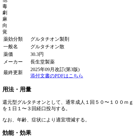
毒
劇
麻
向
覚
薬効分類
グルタチオン製剤
一般名
グルタチオン散
薬価
30.3
円
メーカー
長生堂製薬
2025年09月改訂(第3版)
最終更新
添付文書のPDFはこちら
用法・用量
還元型グルタチオンとして、通常成人１回５０〜１００ｍｇ
を１日１〜３回経口投与する。
なお、年齢、症状により適宜増減する。
効能・効果