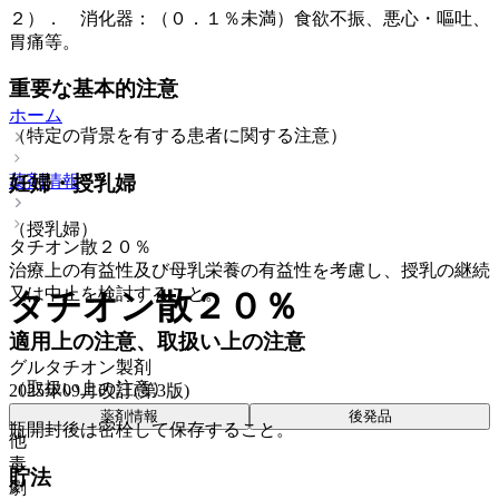
２）． 消化器：（０．１％未満）食欲不振、悪心・嘔吐、
胃痛等。
重要な基本的注意
ホーム
（特定の背景を有する患者に関する注意）
妊婦・授乳婦
薬剤情報
（授乳婦）
タチオン散２０％
治療上の有益性及び母乳栄養の有益性を考慮し、授乳の継続
又は中止を検討すること。
タチオン散２０％
適用上の注意、取扱い上の注意
グルタチオン製剤
（取扱い上の注意）
2025年09月改訂(第3版)
薬剤情報
後発品
瓶開封後は密栓して保存すること。
他
毒
貯法
劇