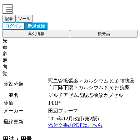
記事
ツール
ログイン
新規登録
薬剤情報
後発品
先
毒
劇
麻
向
覚
冠血管拡張薬 > カルシウム (Ca) 拮抗薬
薬効分類
血圧降下薬 > カルシウム (Ca) 拮抗薬
一般名
ジルチアゼム塩酸塩徐放カプセル
薬価
14.1
円
メーカー
田辺ファーマ
2025年12月改訂(第2版)
最終更新
添付文書のPDFはこちら
用法・用量