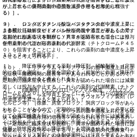
が上昇する；併用薬剤の心拍数減少作用を相加的に増強す
り、これらの薬剤の血中濃度を上昇させると考えられ
る）］。
る）］。
３）． ロミタピドメシル酸塩＜ジャクスタピッド＞〔２．
９）． シンバスタチン［シンバスタチンの血中濃度上昇に
５参照〕［ロミタピドメシル酸塩の血中濃度が著しく上昇す
よる横紋筋融解症やミオパシーが発現することがあるので、
るおそれがある（本剤がＣＹＰ３Ａを阻害することにより、
定期的に臨床症状を観察し、異常が認められた場合には投与
併用薬剤の代謝が阻害される）］。
を中止する（これらの薬剤の代謝酵素（チトクロームＰ４５
０）を阻害することにより、これらの薬剤の血中濃度を上昇
１０．２． 併用注意：
させると考えられる）］。
１）． 降圧作用を有する薬剤（降圧剤、硝酸剤等）［定期
１０）． トリアゾラム［トリアゾラムの血中濃度上昇によ
的に血圧を測定し、用量を調節する（相加的に作用（降圧作
る症状＜睡眠時間の延長等＞があらわれることがあるので、
用）を増強させると考えられる）］。
定期的に臨床症状を観察し、異常が認められた場合には減量
若しくは投与を中止する（これらの薬剤の代謝酵素（チトク
２）． β遮断剤（ビソプロロールフマル酸塩、プロプラノ
ロームＰ４５０）を阻害することにより、これらの薬剤の血
ロール塩酸塩、アテノロール等）、ラウオルフィア製剤（レ
中濃度を上昇させると考えられる）］。
セルピン等）［徐脈、房室ブロック、洞房ブロック等があら
われることがあるので、定期的に脈拍数を測定し、必要に応
１１）． ミダゾラム［ミダゾラムの血中濃度上昇による症
じて心電図検査を行い、異常が認められた場合には減量若し
状＜鎮静・睡眠作用の増強等＞があらわれることがあるの
くは投与を中止する（相加的に作用（心刺激生成・伝導抑制
で、定期的に臨床症状を観察し、異常が認められた場合には
作用、陰性変力作用、降圧作用）を増強させると考えられ、
減量若しくは投与を中止する（これらの薬剤の代謝酵素（チ
特にジギタリス製剤との３剤併用時には注意を要する）］。
トクロームＰ４５０）を阻害することにより、これらの薬剤