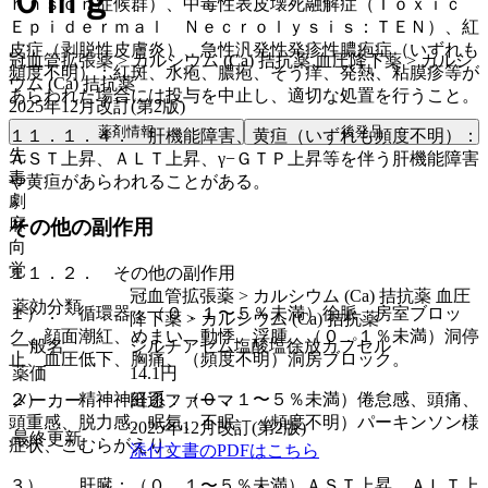
０ｍｇ
ｈｎｓｏｎ症候群）、中毒性表皮壊死融解症（Ｔｏｘｉｃ
Ｅｐｉｄｅｒｍａｌ Ｎｅｃｒｏｌｙｓｉｓ：ＴＥＮ）、紅
皮症（剥脱性皮膚炎）、急性汎発性発疹性膿疱症（いずれも
冠血管拡張薬 > カルシウム (Ca) 拮抗薬 血圧降下薬 > カルシ
頻度不明）：紅斑、水疱、膿疱、そう痒、発熱、粘膜疹等が
ウム (Ca) 拮抗薬
あらわれた場合には投与を中止し、適切な処置を行うこと。
2025年12月改訂(第2版)
薬剤情報
後発品
１１．１．４． 肝機能障害、黄疸（いずれも頻度不明）：
先
ＡＳＴ上昇、ＡＬＴ上昇、γ−ＧＴＰ上昇等を伴う肝機能障害
毒
や黄疸があらわれることがある。
劇
麻
その他の副作用
向
覚
１１．２． その他の副作用
冠血管拡張薬 > カルシウム (Ca) 拮抗薬 血圧
薬効分類
１）． 循環器：（０．１〜５％未満）徐脈、房室ブロッ
降下薬 > カルシウム (Ca) 拮抗薬
ク、顔面潮紅、めまい、動悸、浮腫、（０．１％未満）洞停
一般名
ジルチアゼム塩酸塩徐放カプセル
止、血圧低下、胸痛、（頻度不明）洞房ブロック。
薬価
14.1
円
２）． 精神神経系：（０．１〜５％未満）倦怠感、頭痛、
メーカー
田辺ファーマ
頭重感、脱力感、眠気、不眠、（頻度不明）パーキンソン様
2025年12月改訂(第2版)
最終更新
症状、こむらがえり。
添付文書のPDFはこちら
３）． 肝臓：（０．１〜５％未満）ＡＳＴ上昇、ＡＬＴ上