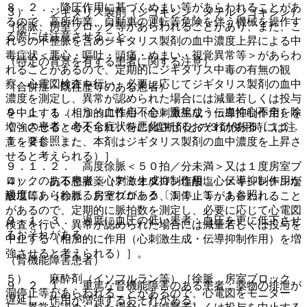
８．２． 降圧作用に基づくめまい等があらわれることがあ
３）． ジギタリス製剤（ジゴキシン、メチルジゴキシン）
るので、高所作業、自動車の運転等危険を伴う機械を操作す
［徐脈、房室ブロック等があらわれることがあり、また、こ
る際には注意させること。
れらの不整脈を含めジギタリス製剤の血中濃度上昇による中
毒症状＜悪心・嘔吐・頭痛・めまい・視覚異常等＞があらわ
（特定の背景を有する患者に関する注意）
れることがあるので、定期的にジギタリス中毒の有無の観
察、心電図検査を行い、必要に応じてジギタリス製剤の血中
（合併症・既往歴等のある患者）
濃度を測定し、異常が認められた場合には減量若しくは投与
９．１．１． うっ血性心不全＜重篤なうっ血性心不全を除
を中止する（相加的に作用（心刺激生成・伝導抑制作用）を
く＞の患者：心不全症状を悪化させるおそれがある〔１１．
増強させると考えられ、特にβ遮断剤との３剤併用時には注
１．２参照〕。
意を要し、また、本剤はジギタリス製剤の血中濃度を上昇さ
せると考えられる）］。
９．１．２． 高度徐脈＜５０拍／分未満＞又は１度房室ブ
ロックのある患者：心刺激生成抑制作用、心伝導抑制作用が
４）． 抗不整脈薬（アミオダロン塩酸塩、メキシレチン塩
過度にあらわれるおそれがある〔１１．１．１参照〕。
酸塩等）［徐脈、房室ブロック、洞停止等があらわれること
があるので、定期的に脈拍数を測定し、必要に応じて心電図
９．１．３． 過度に血圧の低い患者：血圧を更に低下させ
検査を行い、異常が認められた場合には減量若しくは投与を
るおそれがある。
中止する（相加的に作用（心刺激生成・伝導抑制作用）を増
強させると考えられる）］。
（腎機能障害患者）
５）． 麻酔剤（イソフルラン等）［徐脈、房室ブロック、
９．２．１． 重篤な腎機能障害のある患者：薬物の排泄が
洞停止等があらわれることがあるので、心電図をモニター
遅延し、作用が増強するおそれがある。