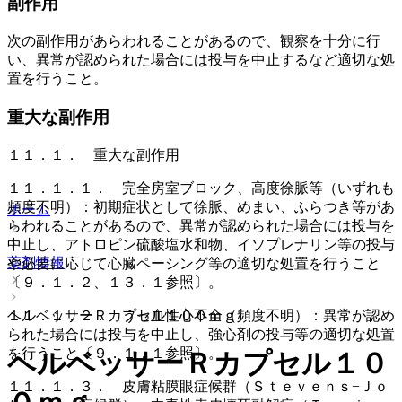
副作用
次の副作用があらわれることがあるので、観察を十分に行
い、異常が認められた場合には投与を中止するなど適切な処
置を行うこと。
重大な副作用
１１．１． 重大な副作用
１１．１．１． 完全房室ブロック、高度徐脈等（いずれも
頻度不明）：初期症状として徐脈、めまい、ふらつき等があ
ホーム
らわれることがあるので、異常が認められた場合には投与を
中止し、アトロピン硫酸塩水和物、イソプレナリン等の投与
薬剤情報
や必要に応じて心臓ペーシング等の適切な処置を行うこと
〔９．１．２、１３．１参照〕。
１１．１．２． うっ血性心不全（頻度不明）：異常が認め
ヘルベッサーＲカプセル１００ｍｇ
られた場合には投与を中止し、強心剤の投与等の適切な処置
を行うこと〔９．１．１参照〕。
ヘルベッサーＲカプセル１０
１１．１．３． 皮膚粘膜眼症候群（Ｓｔｅｖｅｎｓ−Ｊｏ