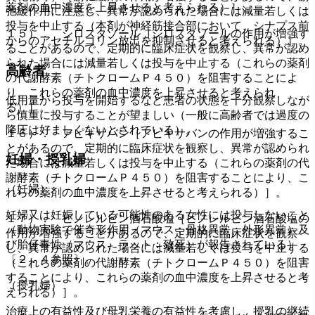
薬剤の血中濃度を上昇させると考えられる）］。
弛緩作用に注意し、異常が認められた場合には減量若しくは
投与を中止する（本剤が神経筋接合部において、シナプス前
１５）． シロスタゾール［シロスタゾールの作用が増強す
からのアセチルコリン放出を抑制させると考えられる）］。
ることがあるので、定期的に臨床症状を観察し、異常が認め
られた場合には減量若しくは投与を中止する（これらの薬剤
高齢者
の代謝酵素（チトクロームＰ４５０）を阻害することによ
り、これらの薬剤の血中濃度を上昇させると考えられ
低用量から投与を開始するなど患者の状態を十分観察しなが
る）］。
ら慎重に投与することが望ましい（一般に高齢者では過度の
降圧は好ましくないとされている）。
１６）． アピキサバン［アピキサバンの作用が増強するこ
とがあるので、定期的に臨床症状を観察し、異常が認められ
妊婦・授乳婦
た場合には減量若しくは投与を中止する（これらの薬剤の代
謝酵素（チトクロームＰ４５０）を阻害することにより、こ
（妊婦）
れらの薬剤の血中濃度を上昇させると考えられる）］。
妊婦又は妊娠している可能性のある女性には投与しないこと
１７）． ビノレルビン酒石酸塩［ビノレルビン酒石酸塩の
（動物実験で催奇形作用（マウス：骨格異常、外形異常）及
作用が増強することがあるので、定期的に臨床症状を観察
び胎仔毒性（マウス、ラット：致死）が報告されている）
し、異常が認められた場合には減量若しくは投与を中止する
〔２．４参照〕。
（これらの薬剤の代謝酵素（チトクロームＰ４５０）を阻害
することにより、これらの薬剤の血中濃度を上昇させると考
（授乳婦）
えられる）］。
治療上の有益性及び母乳栄養の有益性を考慮し、授乳の継続