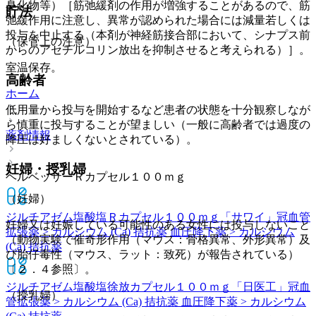
臭化物等）［筋弛緩剤の作用が増強することがあるので、筋
貯法
弛緩作用に注意し、異常が認められた場合には減量若しくは
投与を中止する（本剤が神経筋接合部において、シナプス前
（保管上の注意）
からのアセチルコリン放出を抑制させると考えられる）］。
室温保存。
高齢者
ホーム
低用量から投与を開始するなど患者の状態を十分観察しなが
ら慎重に投与することが望ましい（一般に高齢者では過度の
薬剤情報
降圧は好ましくないとされている）。
妊婦・授乳婦
ヘルベッサーＲカプセル１００ｍｇ
（妊婦）
ジルチアゼム塩酸塩Ｒカプセル１００ｍｇ「サワイ」
冠血管
妊婦又は妊娠している可能性のある女性には投与しないこと
拡張薬 > カルシウム (Ca) 拮抗薬 血圧降下薬 > カルシウム
（動物実験で催奇形作用（マウス：骨格異常、外形異常）及
(Ca) 拮抗薬
び胎仔毒性（マウス、ラット：致死）が報告されている）
〔２．４参照〕。
ジルチアゼム塩酸塩徐放カプセル１００ｍｇ「日医工」
冠血
（授乳婦）
管拡張薬 > カルシウム (Ca) 拮抗薬 血圧降下薬 > カルシウム