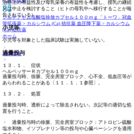
(Ca) 拮抗薬
治療上の有益性及び母乳栄養の有益性を考慮し、授乳の継続
又は中止を検討すること（ヒトの母乳中へ移行することが報
告されている）。
ジルチアゼム塩酸塩徐放カプセル１００ｍｇ「トーワ」
冠血
管拡張薬 > カルシウム (Ca) 拮抗薬 血圧降下薬 > カルシウム
小児等
(Ca) 拮抗薬
ホーム
小児等を対象とした臨床試験は実施していない。
過量投与
薬剤情報
１３．１． 症状
ヘルベッサーＲカプセル１００ｍｇ
過量投与時、徐脈、完全房室ブロック、心不全、低血圧等が
あらわれることがある〔１１．１．１参照〕。
１３．２． 処置
過量投与時、透析によって除去されない。次記等の適切な処
置を行うこと。
・ 過量投与時の徐脈、完全房室ブロック：アトロピン硫酸
塩水和物、イソプレナリン等の投与や心臓ペーシングを適用