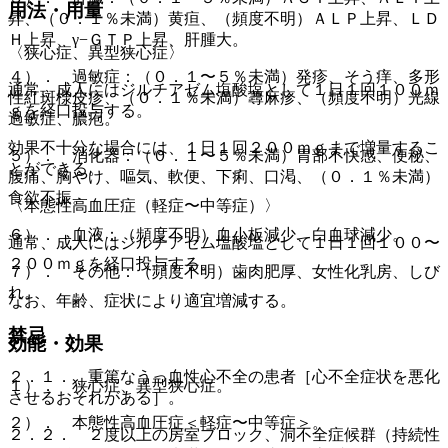
用法・用量
昇、（０．１％未満）黄疸、（頻度不明）ＡＬＰ上昇、ＬＤ
Ｈ上昇、γ−ＧＴＰ上昇、肝腫大。
〈狭心症、異型狭心症〉
４）． 過敏症：（０．１〜５％未満）発疹、そう痒、多形
通常、成人にはジルチアゼム塩酸塩として１日１回１００ｍ
性紅斑様皮疹、（０．１％未満）蕁麻疹、（頻度不明）光線
ｇを経口投与する。
過敏症、膿疱。
効果不十分な場合には、１日１回２００ｍｇまで増量するこ
５）． 消化器：（０．１〜５％未満）胃部不快感、便秘、
とができる。
腹痛、胸やけ、嘔気、軟便、下痢、口渇、（０．１％未満）
食欲不振。
〈本態性高血圧症（軽症〜中等症）〉
６）． 血液：（頻度不明）血小板減少、白血球減少。
通常、成人にはジルチアゼム塩酸塩として１日１回１００〜
２００ｍｇを経口投与する。
７）． その他：（頻度不明）歯肉肥厚、女性化乳房、しび
れ。
なお、年齢、症状により適宜増減する。
禁忌
効能・効果
２．１． 重篤なうっ血性心不全の患者［心不全症状を悪化
１）． 狭心症、異型狭心症。
させるおそれがある］。
２）． 本態性高血圧症＜軽症〜中等症＞。
２．２． ２度以上の房室ブロック、洞不全症候群（持続性