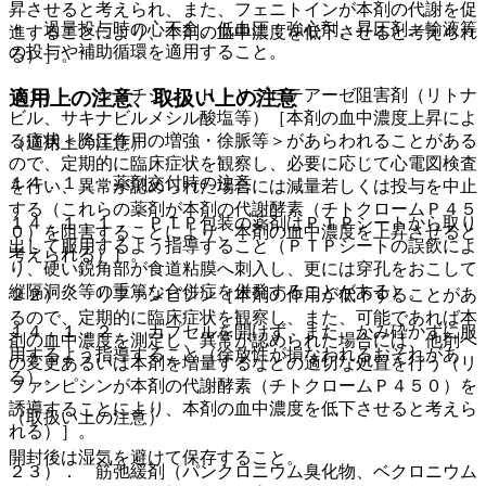
昇させると考えられ、また、フェニトインが本剤の代謝を促
・ 過量投与時の心不全、低血圧：強心剤、昇圧剤、輸液等
進することにより、本剤の血中濃度を低下させると考えられ
の投与や補助循環を適用すること。
る）］。
２１）． シメチジン、ＨＩＶプロテアーゼ阻害剤（リトナ
適用上の注意、取扱い上の注意
ビル、サキナビルメシル酸塩等）［本剤の血中濃度上昇によ
る症状＜降圧作用の増強・徐脈等＞があらわれることがある
（適用上の注意）
ので、定期的に臨床症状を観察し、必要に応じて心電図検査
１４．１． 薬剤交付時の注意
を行い、異常が認められた場合には減量若しくは投与を中止
する（これらの薬剤が本剤の代謝酵素（チトクロームＰ４５
１４．１．１． ＰＴＰ包装の薬剤はＰＴＰシートから取り
０）を阻害することにより、本剤の血中濃度を上昇させると
出して服用するよう指導すること（ＰＴＰシートの誤飲によ
考えられる）］。
り、硬い鋭角部が食道粘膜へ刺入し、更には穿孔をおこして
縦隔洞炎等の重篤な合併症を併発することがある）。
２２）． リファンピシン［本剤の作用が低下することがあ
るので、定期的に臨床症状を観察し、また、可能であれば本
１４．１．２． カプセルを開けず、また、かみ砕かずに服
剤の血中濃度を測定し、異常が認められた場合には、他剤へ
用するよう指導すること（徐放性が損なわれるおそれがあ
の変更あるいは本剤を増量するなどの適切な処置を行う（リ
る）。
ファンピシンが本剤の代謝酵素（チトクロームＰ４５０）を
誘導することにより、本剤の血中濃度を低下させると考えら
（取扱い上の注意）
れる）］。
開封後は湿気を避けて保存すること。
２３）． 筋弛緩剤（パンクロニウム臭化物、ベクロニウム