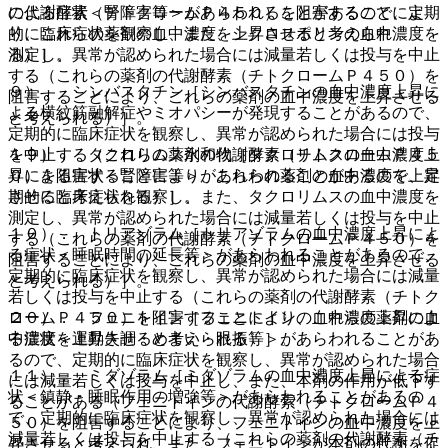
の代謝酵素（チトクロームＰ４５０）を阻害することによ
による症状＜腎障害等＞があらわれることがあるので、定期
り、これらの薬剤の血中濃度を上昇させると考えられ
的に臨床症状を観察し、また、シクロスポリンの血中濃度を
る）］。
測定し、異常が認められた場合には減量若しくは投与を中止
する（これらの薬剤の代謝酵素（チトクロームＰ４５０）を
９）． シンバスタチン［シンバスタチンの血中濃度上昇に
阻害することにより、これらの薬剤の血中濃度を上昇させる
よる横紋筋融解症やミオパシーが発現することがあるので、
と考えられる）］。
定期的に臨床症状を観察し、異常が認められた場合には投与
を中止する（これらの薬剤の代謝酵素（チトクロームＰ４５
１９）． タクロリムス水和物［タクロリムスの血中濃度上
０）を阻害することにより、これらの薬剤の血中濃度を上昇
昇による症状＜腎障害等＞があらわれることがあるので、定
させると考えられる）］。
期的に臨床症状を観察し、また、タクロリムスの血中濃度を
測定し、異常が認められた場合には減量若しくは投与を中止
１０）． トリアゾラム［トリアゾラムの血中濃度上昇によ
する（これらの薬剤の代謝酵素（チトクロームＰ４５０）を
る症状＜睡眠時間の延長等＞があらわれることがあるので、
阻害することにより、これらの薬剤の血中濃度を上昇させる
定期的に臨床症状を観察し、異常が認められた場合には減量
と考えられる）］。
若しくは投与を中止する（これらの薬剤の代謝酵素（チトク
ロームＰ４５０）を阻害することにより、これらの薬剤の血
２０）． フェニトイン［フェニトインの血中濃度上昇によ
中濃度を上昇させると考えられる）］。
る症状＜運動失調・めまい・眼振等＞があらわれることがあ
るので、定期的に臨床症状を観察し、異常が認められた場合
１１）． ミダゾラム［ミダゾラムの血中濃度上昇による症
には減量若しくは投与を中止し、また、本剤の作用が低下す
状＜鎮静・睡眠作用の増強等＞があらわれることがあるの
ることがある（フェニトインの代謝酵素（チトクロームＰ４
で、定期的に臨床症状を観察し、異常が認められた場合には
５０）を阻害することにより、フェニトインの血中濃度を上
減量若しくは投与を中止する（これらの薬剤の代謝酵素（チ
昇させると考えられ、また、フェニトインが本剤の代謝を促