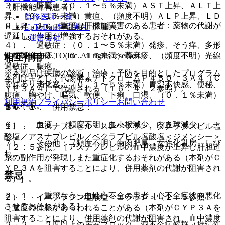
３）． 肝臓：（０．１〜５％未満）ＡＳＴ上昇、ＡＬＴ上
（肝機能障害患者）
昇、（０．１％未満）黄疸、（頻度不明）ＡＬＰ上昇、ＬＤ
監修医師一覧
９．３．１． 重篤な肝機能障害のある患者：薬物の代謝が
Ｈ上昇、γ−ＧＴＰ上昇、肝腫大。
UpToDate特別割引
遅延し、作用が増強するおそれがある。
運営会社
４）． 過敏症：（０．１〜５％未満）発疹、そう痒、多形
© 2021 HOKUTO Inc. All rights reserved.
性紅斑様皮疹、（０．１％未満）蕁麻疹、（頻度不明）光線
相互作用
過敏症、膿疱。
※本製品は疾病の診断・治療・予防を目的としたプログラム
本剤は主として代謝酵素チトクロームＰ４５０ ３Ａ４（Ｃ
ではありません。
５）． 消化器：（０．１〜５％未満）胃部不快感、便秘、
ＹＰ３Ａ４）で代謝される〔１６．４．２参照〕。
腹痛、胸やけ、嘔気、軟便、下痢、口渇、（０．１％未満）
利用規約
プライバシーポリシー
お問い合わせ
食欲不振。
１０．１． 併用禁忌：
６）． 血液：（頻度不明）血小板減少、白血球減少。
１）． アスナプレビル＜スンベプラ＞、ダクラタスビル塩
酸塩／アスナプレビル／ベクラブビル塩酸塩＜ジメンシー＞
７）． その他：（頻度不明）歯肉肥厚、女性化乳房、しび
〔２．５参照〕［アスナプレビルの血中濃度が上昇し肝胆道
れ。
系の副作用が発現しまた重症化するおそれがある（本剤がＣ
ＹＰ３Ａを阻害することにより、併用薬剤の代謝が阻害され
禁忌
る）］。
２．１． 重篤なうっ血性心不全の患者［心不全症状を悪化
２）． イバブラジン塩酸塩＜コララン＞〔２．５参照〕
させるおそれがある］。
［過度の徐脈があらわれることがある（本剤がＣＹＰ３Ａを
阻害することにより、併用薬剤の代謝が阻害され、血中濃度
２．２． ２度以上の房室ブロック、洞不全症候群（持続性