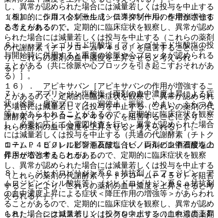
し、異常が認められた場合には減量若しくは投与を中止する
（相加的に作用（心刺激生成・伝導抑制作用）を増強させる
１５）． シロスタゾール［シロスタゾールの作用が増強す
と考えられる）］。
ることがあるので、定期的に臨床症状を観察し、異常が認め
られた場合には減量若しくは投与を中止する（これらの薬剤
６）． フィンゴリモド塩酸塩［フィンゴリモド塩酸塩の投
の代謝酵素（チトクロームＰ４５０）を阻害することによ
与開始時に併用すると重度の徐脈や心ブロックが認められる
り、これらの薬剤の血中濃度を上昇させると考えられ
ことがある（共に徐脈や心ブロックを引き起こすおそれがあ
る）］。
る）］。
１６）． アピキサバン［アピキサバンの作用が増強するこ
７）． アプリンジン塩酸塩［両剤の血中濃度上昇による症
とがあるので、定期的に臨床症状を観察し、異常が認められ
状（徐脈、房室ブロック、洞停止、振戦、めまい、ふらつき
た場合には減量若しくは投与を中止する（これらの薬剤の代
等）があらわれることがあるので、定期的に臨床症状を観察
謝酵素（チトクロームＰ４５０）を阻害することにより、こ
し、必要に応じて心電図検査を行い、異常が認められた場合
れらの薬剤の血中濃度を上昇させると考えられる）］。
には減量若しくは投与を中止する（共通の代謝酵素（チトク
ロームＰ４５０）に影響を及ぼし合い、両剤の血中濃度を上
１７）． ビノレルビン酒石酸塩［ビノレルビン酒石酸塩の
昇させると考えられる）］。
作用が増強することがあるので、定期的に臨床症状を観察
し、異常が認められた場合には減量若しくは投与を中止する
８）． ジヒドロピリジン系Ｃａ拮抗剤（ニフェジピン、ア
（これらの薬剤の代謝酵素（チトクロームＰ４５０）を阻害
ムロジピンベシル酸塩等）［ジヒドロピリジン系Ｃａ拮抗剤
することにより、これらの薬剤の血中濃度を上昇させると考
の血中濃度上昇による症状＜降圧作用の増強等＞があらわれ
えられる）］。
ることがあるので、定期的に臨床症状を観察し、異常が認め
られた場合には減量若しくは投与を中止する（これらの薬剤
１８）． シクロスポリン［シクロスポリンの血中濃度上昇