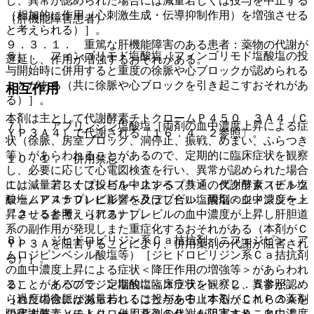
し、異常が認められた場合には減量若しくは投与を中止する
（相加的に作用（心刺激生成・伝導抑制作用）を増強させる
（肝機能障害患者）
と考えられる）］。
９．３．１． 重篤な肝機能障害のある患者：薬物の代謝が
６）． フィンゴリモド塩酸塩［フィンゴリモド塩酸塩の投
遅延し、作用が増強するおそれがある。
与開始時に併用すると重度の徐脈や心ブロックが認められる
ことがある（共に徐脈や心ブロックを引き起こすおそれがあ
相互作用
る）］。
本剤は主として代謝酵素チトクロームＰ４５０ ３Ａ４（Ｃ
７）． アプリンジン塩酸塩［両剤の血中濃度上昇による症
ＹＰ３Ａ４）で代謝される〔１６．４．２参照〕。
状（徐脈、房室ブロック、洞停止、振戦、めまい、ふらつき
等）があらわれることがあるので、定期的に臨床症状を観察
１０．１． 併用禁忌：
し、必要に応じて心電図検査を行い、異常が認められた場合
１）． アスナプレビル＜スンベプラ＞、ダクラタスビル塩
には減量若しくは投与を中止する（共通の代謝酵素（チトク
酸塩／アスナプレビル／ベクラブビル塩酸塩＜ジメンシー＞
ロームＰ４５０）に影響を及ぼし合い、両剤の血中濃度を上
〔２．５参照〕［アスナプレビルの血中濃度が上昇し肝胆道
昇させると考えられる）］。
系の副作用が発現しまた重症化するおそれがある（本剤がＣ
８）． ジヒドロピリジン系Ｃａ拮抗剤（ニフェジピン、ア
ＹＰ３Ａを阻害することにより、併用薬剤の代謝が阻害され
ムロジピンベシル酸塩等）［ジヒドロピリジン系Ｃａ拮抗剤
る）］。
の血中濃度上昇による症状＜降圧作用の増強等＞があらわれ
２）． イバブラジン塩酸塩＜コララン＞〔２．５参照〕
ることがあるので、定期的に臨床症状を観察し、異常が認め
［過度の徐脈があらわれることがある（本剤がＣＹＰ３Ａを
られた場合には減量若しくは投与を中止する（これらの薬剤
阻害することにより、併用薬剤の代謝が阻害され、血中濃度
の代謝酵素（チトクロームＰ４５０）を阻害することによ