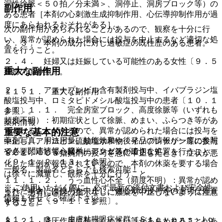
洞性徐脈＜５０拍／分未満＞、洞停止、洞房ブロック等）の
副作用
ある患者［本剤の心刺激生成抑制作用、心伝導抑制作用が過
度にあらわれるおそれがある］。
次の副作用があらわれることがあるので、観察を十分に行
い、異常が認められた場合には投与を中止するなど適切な処
２．３． 本剤の成分に対し過敏症の既往歴のある患者。
置を行うこと。
２．４． 妊婦又は妊娠している可能性のある女性〔９．５
重大な副作用
妊婦の項参照〕。
２．５． アスナプレビル含有製剤投与中、イバブラジン塩
１１．１． 重大な副作用
酸塩投与中、ロミタピドメシル酸塩投与中の患者〔１０．１
１１．１．１． 完全房室ブロック、高度徐脈等（いずれも
参照〕。
頻度不明）：初期症状として徐脈、めまい、ふらつき等があ
薬剤情報
らわれることがあるので、異常が認められた場合には投与を
重要な基本的注意
薬剤写真、用法用量、効能効果や後発品の情報が一度に参照
中止し、アトロピン硫酸塩水和物、イソプレナリン等の投与
でき、関連情報へ簡単にアクセスができます。
や必要に応じて心臓ペーシング等の適切な処置を行うこと
８．１． Ｃａ拮抗剤の投与を急に中止したとき、症状が悪
〔９．１．２、１３．１参照〕。
化した症例が報告されているので、本剤の休薬を要する場合
一般名、製品名どちらでも検索可能！
は徐々に減量し、観察を十分に行うこと。
１１．１．２． うっ血性心不全（頻度不明）：異常が認め
※ ご使用いただく際に、必ず最新の添付文書および安全性
られた場合には投与を中止し、強心剤の投与等の適切な処置
また、患者に医師の指示なしに服薬を中止しないように注意
情報も併せてご確認下さい。
を行うこと〔９．１．１参照〕。
すること。
１１．１．３． 皮膚粘膜眼症候群（Ｓｔｅｖｅｎｓ−Ｊｏ
８．２． 降圧作用に基づくめまい等があらわれることがあ