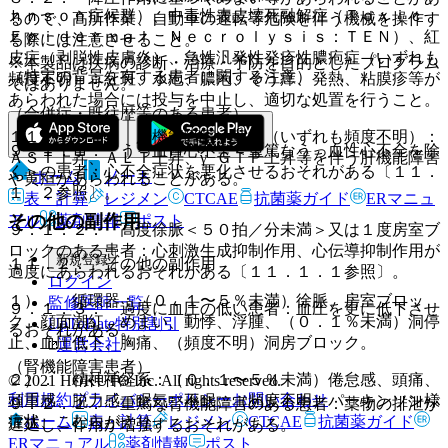
ｈｎｓｏｎ症候群）、中毒性表皮壊死融解症（Ｔｏｘｉｃ
るので、高所作業、自動車の運転等危険を伴う機械を操作す
Ｅｐｉｄｅｒｍａｌ Ｎｅｃｒｏｌｙｓｉｓ：ＴＥＮ）、紅
る際には注意させること。
皮症（剥脱性皮膚炎）、急性汎発性発疹性膿疱症（いずれも
※本製品は疾病の診断・治療・予防を目的としたプログラム
（特定の背景を有する患者に関する注意）
頻度不明）：紅斑、水疱、膿疱、そう痒、発熱、粘膜疹等が
ではありません。
あらわれた場合には投与を中止し、適切な処置を行うこと。
（合併症・既往歴等のある患者）
１１．１．４． 肝機能障害、黄疸（いずれも頻度不明）：
９．１．１． うっ血性心不全＜重篤なうっ血性心不全を除
ＡＳＴ上昇、ＡＬＴ上昇、γ−ＧＴＰ上昇等を伴う肝機能障害
く＞の患者：心不全症状を悪化させるおそれがある〔１１．
ホーム
ノート
や黄疸があらわれることがある。
１．２参照〕。
表・計算
レジメン
CTCAE
抗菌薬ガイド
ERマニュ
その他の副作用
アル
薬剤情報
ポスト
９．１．２． 高度徐脈＜５０拍／分未満＞又は１度房室ブ
ロックのある患者：心刺激生成抑制作用、心伝導抑制作用が
新規登録
１１．２． その他の副作用
過度にあらわれるおそれがある〔１１．１．１参照〕。
ログイン
１）． 循環器：（０．１〜５％未満）徐脈、房室ブロッ
監修医師一覧
９．１．３． 過度に血圧の低い患者：血圧を更に低下させ
ク、顔面潮紅、めまい、動悸、浮腫、（０．１％未満）洞停
UpToDate特別割引
るおそれがある。
止、血圧低下、胸痛、（頻度不明）洞房ブロック。
運営会社
（腎機能障害患者）
２）． 精神神経系：（０．１〜５％未満）倦怠感、頭痛、
© 2021 HOKUTO Inc. All rights reserved.
利用規約
プライバシーポリシー
お問い合わせ
頭重感、脱力感、眠気、不眠、（頻度不明）パーキンソン様
９．２．１． 重篤な腎機能障害のある患者：薬物の排泄が
ホーム
表・計算
レジメン
CTCAE
抗菌薬ガイド
症状、こむらがえり。
遅延し、作用が増強するおそれがある。
ERマニュアル
薬剤情報
ポスト