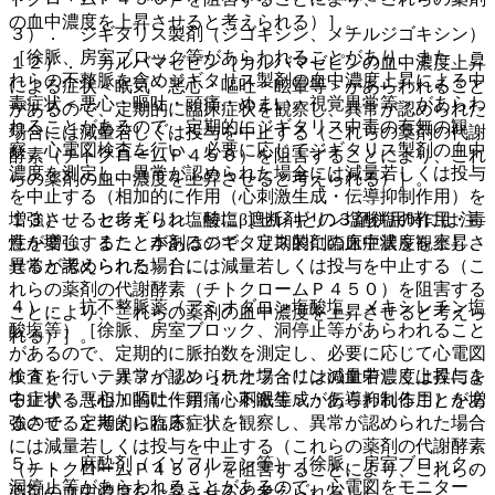
の血中濃度を上昇させると考えられる）］。
３）． ジギタリス製剤（ジゴキシン、メチルジゴキシン）
［徐脈、房室ブロック等があらわれることがあり、また、こ
１２）． カルバマゼピン［カルバマゼピンの血中濃度上昇
れらの不整脈を含めジギタリス製剤の血中濃度上昇による中
による症状＜眠気・悪心・嘔吐・眩暈等＞があらわれること
毒症状＜悪心・嘔吐・頭痛・めまい・視覚異常等＞があらわ
があるので、定期的に臨床症状を観察し、異常が認められた
れることがあるので、定期的にジギタリス中毒の有無の観
場合には減量若しくは投与を中止する（これらの薬剤の代謝
察、心電図検査を行い、必要に応じてジギタリス製剤の血中
酵素（チトクロームＰ４５０）を阻害することにより、これ
濃度を測定し、異常が認められた場合には減量若しくは投与
らの薬剤の血中濃度を上昇させると考えられる）］。
を中止する（相加的に作用（心刺激生成・伝導抑制作用）を
増強させると考えられ、特にβ遮断剤との３剤併用時には注
１３）． セレギリン塩酸塩［セレギリン塩酸塩の作用・毒
意を要し、また、本剤はジギタリス製剤の血中濃度を上昇さ
性が増強することがあるので、定期的に臨床症状を観察し、
せると考えられる）］。
異常が認められた場合には減量若しくは投与を中止する（こ
れらの薬剤の代謝酵素（チトクロームＰ４５０）を阻害する
４）． 抗不整脈薬（アミオダロン塩酸塩、メキシレチン塩
ことにより、これらの薬剤の血中濃度を上昇させると考えら
酸塩等）［徐脈、房室ブロック、洞停止等があらわれること
れる）］。
があるので、定期的に脈拍数を測定し、必要に応じて心電図
検査を行い、異常が認められた場合には減量若しくは投与を
１４）． テオフィリン［テオフィリンの血中濃度上昇によ
中止する（相加的に作用（心刺激生成・伝導抑制作用）を増
る症状＜悪心・嘔吐・頭痛・不眠等＞があらわれることがあ
強させると考えられる）］。
るので、定期的に臨床症状を観察し、異常が認められた場合
には減量若しくは投与を中止する（これらの薬剤の代謝酵素
５）． 麻酔剤（イソフルラン等）［徐脈、房室ブロック、
（チトクロームＰ４５０）を阻害することにより、これらの
洞停止等があらわれることがあるので、心電図をモニター
薬剤の血中濃度を上昇させると考えられる）］。