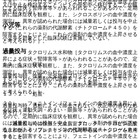
１８）． シクロスポリン［シクロスポリンの血中濃度上昇
又は中止を検討すること（ヒトの母乳中へ移行することが報
による症状＜腎障害等＞があらわれることがあるので、定期
告されている）。
的に臨床症状を観察し、また、シクロスポリンの血中濃度を
測定し、異常が認められた場合には減量若しくは投与を中止
小児等
する（これらの薬剤の代謝酵素（チトクロームＰ４５０）を
阻害することにより、これらの薬剤の血中濃度を上昇させる
小児等を対象とした臨床試験は実施していない。
と考えられる）］。
過量投与
１９）． タクロリムス水和物［タクロリムスの血中濃度上
昇による症状＜腎障害等＞があらわれることがあるので、定
１３．１． 症状
期的に臨床症状を観察し、また、タクロリムスの血中濃度を
測定し、異常が認められた場合には減量若しくは投与を中止
過量投与時、徐脈、完全房室ブロック、心不全、低血圧等が
する（これらの薬剤の代謝酵素（チトクロームＰ４５０）を
あらわれることがある〔１１．１．１参照〕。
阻害することにより、これらの薬剤の血中濃度を上昇させる
と考えられる）］。
１３．２． 処置
２０）． フェニトイン［フェニトインの血中濃度上昇によ
過量投与時、透析によって除去されない。次記等の適切な処
る症状＜運動失調・めまい・眼振等＞があらわれることがあ
置を行うこと。
るので、定期的に臨床症状を観察し、異常が認められた場合
には減量若しくは投与を中止し、また、本剤の作用が低下す
・ 過量投与時の徐脈、完全房室ブロック：アトロピン硫酸
ることがある（フェニトインの代謝酵素（チトクロームＰ４
塩水和物、イソプレナリン等の投与や心臓ペーシングを適用
５０）を阻害することにより、フェニトインの血中濃度を上
すること。