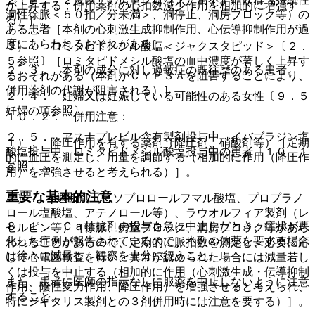
が上昇する；併用薬剤の心拍数減少作用を相加的に増強す
洞性徐脈＜５０拍／分未満＞、洞停止、洞房ブロック等）の
る）］。
ある患者［本剤の心刺激生成抑制作用、心伝導抑制作用が過
度にあらわれるおそれがある］。
３）． ロミタピドメシル酸塩＜ジャクスタピッド＞〔２．
５参照〕［ロミタピドメシル酸塩の血中濃度が著しく上昇す
２．３． 本剤の成分に対し過敏症の既往歴のある患者。
るおそれがある（本剤がＣＹＰ３Ａを阻害することにより、
併用薬剤の代謝が阻害される）］。
２．４． 妊婦又は妊娠している可能性のある女性〔９．５
妊婦の項参照〕。
１０．２． 併用注意：
２．５． アスナプレビル含有製剤投与中、イバブラジン塩
１）． 降圧作用を有する薬剤（降圧剤、硝酸剤等）［定期
酸塩投与中、ロミタピドメシル酸塩投与中の患者〔１０．１
的に血圧を測定し、用量を調節する（相加的に作用（降圧作
参照〕。
用）を増強させると考えられる）］。
重要な基本的注意
２）． β遮断剤（ビソプロロールフマル酸塩、プロプラノ
ロール塩酸塩、アテノロール等）、ラウオルフィア製剤（レ
８．１． Ｃａ拮抗剤の投与を急に中止したとき、症状が悪
セルピン等）［徐脈、房室ブロック、洞房ブロック等があら
化した症例が報告されているので、本剤の休薬を要する場合
われることがあるので、定期的に脈拍数を測定し、必要に応
は徐々に減量し、観察を十分に行うこと。
じて心電図検査を行い、異常が認められた場合には減量若し
くは投与を中止する（相加的に作用（心刺激生成・伝導抑制
また、患者に医師の指示なしに服薬を中止しないように注意
作用、陰性変力作用、降圧作用）を増強させると考えられ、
すること。
特にジギタリス製剤との３剤併用時には注意を要する）］。