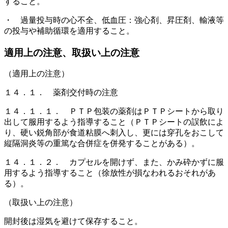
すること。
・ 過量投与時の心不全、低血圧：強心剤、昇圧剤、輸液等
の投与や補助循環を適用すること。
適用上の注意、取扱い上の注意
（適用上の注意）
１４．１． 薬剤交付時の注意
１４．１．１． ＰＴＰ包装の薬剤はＰＴＰシートから取り
出して服用するよう指導すること（ＰＴＰシートの誤飲によ
り、硬い鋭角部が食道粘膜へ刺入し、更には穿孔をおこして
縦隔洞炎等の重篤な合併症を併発することがある）。
１４．１．２． カプセルを開けず、また、かみ砕かずに服
用するよう指導すること（徐放性が損なわれるおそれがあ
る）。
（取扱い上の注意）
開封後は湿気を避けて保存すること。