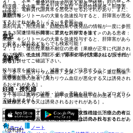
２）． 大量・急速投与：（頻度不明）脳浮腫、肺水腫、末
９．３．１． 重篤な肝障害のある患者：投与しないこと
梢浮腫、水中毒、高カリウム血症、血栓性静脈炎、肝障害、
（水分、電解質代謝異常を悪化させるおそれがあり、また、
腎障害。
薬剤情報
果糖、キシリトールの大量を急速投与すると、肝障害が悪化
するおそれがある）〔２．６参照〕。
３）． その他：（５％以上）血管痛。
薬剤写真、用法用量、効能効果や後発品の情報が一度に参照
でき、関連情報へ簡単にアクセスができます。
９．３．２． 肝障害＜重篤な肝障害を除く＞のある患者：
禁忌
果糖、キシリトールの大量を急速投与すると、肝障害があら
一般名、製品名どちらでも検索可能！
われるおそれがある。
２．１． 遺伝性果糖不耐症の患者［果糖が正常に代謝され
※ ご使用いただく際に、必ず最新の添付文書および安全性
ないため、低血糖、肝不全、腎不全等が誘発されるおそれが
高齢者
情報も併せてご確認下さい。
ある］。
投与速度を緩徐にし、減量するなど注意すること（一般に生
２．２． 高カリウム血症、乏尿、アジソン病、重症熱傷、
理機能が低下している）。
高窒素血症の患者［高カリウム血症が悪化する又は誘発され
るおそれがある］。
妊婦・授乳婦
※本製品は疾病の診断・治療・予防を目的としたプログラム
２．３． 高リン血症、副甲状腺機能低下症の患者［高リン
ではありません。
（妊婦）
血症が悪化する又は誘発されるおそれがある］。
妊婦又は妊娠している可能性のある女性には、治療上の有益
２．４． 高マグネシウム血症、甲状腺機能低下症の患者
性が危険性を上回ると判断される場合にのみ投与すること。
［高マグネシウム血症が悪化する又は誘発されるおそれがあ
る］。
ホーム
ノート
（授乳婦）