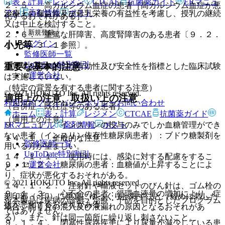
表・計算
レジメン
CTCAE
抗菌薬ガイド
ERマニュ
２．５． 高カルシウム血症の患者［高カルシウム血症が悪
アル
薬剤情報
ポスト
治療上の有益性及び母乳栄養の有益性を考慮し、授乳の継続
化するおそれがある］。
又は中止を検討すること。
新規登録
２．６． 重篤な肝障害、高度腎障害のある患者〔９．２．
ログイン
小児等
１、９．３．１参照〕。
監修医師一覧
UpToDate特別割引
重要な基本的注意
小児等を対象とした有効性及び安全性を指標とした臨床試験
運営会社
は実施していない。
（特定の背景を有する患者に関する注意）
© 2021 HOKUTO Inc. All rights reserved.
適用上の注意、取扱い上の注意
利用規約
プライバシーポリシー
お問い合わせ
（合併症・既往歴等のある患者）
ホーム
表・計算
レジメン
CTCAE
抗菌薬ガイド
（適用上の注意）
ERマニュアル
薬剤情報
ポスト
９．１．１． インスリンの投与のみでしか血糖管理ができ
ない患者（インスリン依存性糖尿病患者）：ブドウ糖製剤を
１４．１． 全般的な注意
監修医師一覧
用いる方が望ましい。
UpToDate特別割引
１４．１．１． 使用時には、感染に対する配慮をするこ
運営会社
９．１．２． 糖尿病の患者：血糖値が上昇することによ
と。
り、症状が悪化するおそれがある。
© 2021 HOKUTO Inc. All rights reserved.
１４．１．２． 注射針や輸液セットのびん針は、ゴム栓の
９．１．３． 心不全の患者：循環血液量の増加により、症
刻印部（○印）に垂直にゆっくりと刺すこと（斜めに刺した
※本製品は疾病の診断・治療・予防を目的としたプログラム
状が悪化するおそれがある。
場合、削り片の混入及び液漏れの原因となるおそれがあ
ではありません。
る）、また、針は同一箇所に繰り返し刺さないこと。
９．１．４． 閉塞性尿路疾患により尿量が減少している患