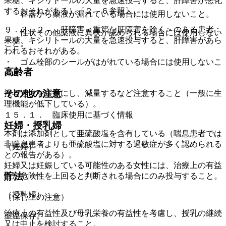
果糖、キシリトールの大量を急速投与すると、肝障害が悪化
するおそれがある）〔２．６参照〕。
・ 容器から薬液が漏れている場合には使用しないこと。
９．３．２． 肝障害＜重篤な肝障害を除く＞のある患者：
・ 性状その他薬液に異状が認められる場合には使用しない
果糖、キシリトールの大量を急速投与すると、肝障害があら
こと。
われるおそれがある。
・ ゴム栓部のシールがはがれている場合には使用しないこ
高齢者
と。
その他の注意
投与速度を緩徐にし、減量するなど注意すること（一般に生
理機能が低下している）。
１５．１． 臨床使用に基づく情報
妊婦・授乳婦
本剤は添加剤として亜硫酸塩を含有している（喘息患者では
非喘息患者よりも亜硫酸塩に対する過敏症が多く認められる
（妊婦）
との報告がある）。
妊婦又は妊娠している可能性のある女性には、治療上の有益
貯法
性が危険性を上回ると判断される場合にのみ投与すること。
（授乳婦）
（保管上の注意）
治療上の有益性及び母乳栄養の有益性を考慮し、授乳の継続
室温保存。
又は中止を検討すること。