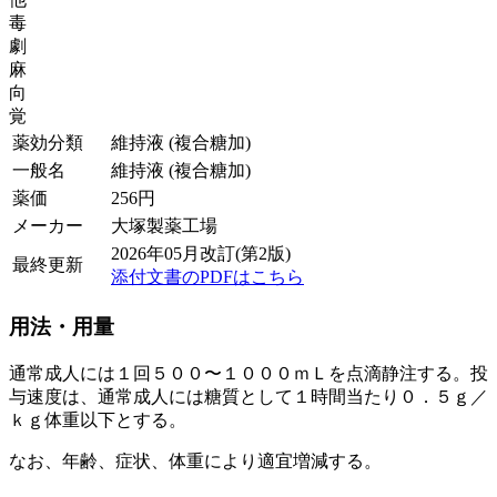
毒
劇
麻
向
覚
薬効分類
維持液 (複合糖加)
一般名
維持液 (複合糖加)
薬価
256
円
メーカー
大塚製薬工場
2026年05月改訂(第2版)
最終更新
添付文書のPDFはこちら
用法・用量
通常成人には１回５００〜１０００ｍＬを点滴静注する。投
与速度は、通常成人には糖質として１時間当たり０．５ｇ／
ｋｇ体重以下とする。
なお、年齢、症状、体重により適宜増減する。