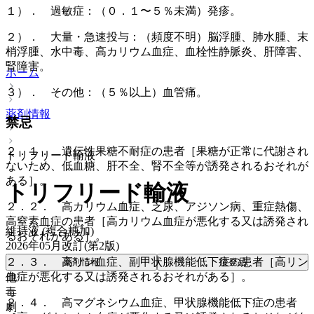
１）． 過敏症：（０．１〜５％未満）発疹。
２）． 大量・急速投与：（頻度不明）脳浮腫、肺水腫、末
梢浮腫、水中毒、高カリウム血症、血栓性静脈炎、肝障害、
腎障害。
ホーム
３）． その他：（５％以上）血管痛。
薬剤情報
禁忌
２．１． 遺伝性果糖不耐症の患者［果糖が正常に代謝され
トリフリード輸液
ないため、低血糖、肝不全、腎不全等が誘発されるおそれが
ある］。
トリフリード輸液
２．２． 高カリウム血症、乏尿、アジソン病、重症熱傷、
高窒素血症の患者［高カリウム血症が悪化する又は誘発され
維持液 (複合糖加)
るおそれがある］。
2026年05月改訂(第2版)
２．３． 高リン血症、副甲状腺機能低下症の患者［高リン
薬剤情報
後発品
血症が悪化する又は誘発されるおそれがある］。
他
毒
２．４． 高マグネシウム血症、甲状腺機能低下症の患者
劇