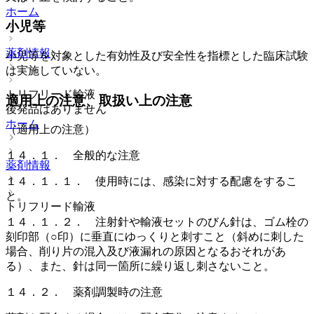
ホーム
小児等
薬剤情報
小児等を対象とした有効性及び安全性を指標とした臨床試験
は実施していない。
トリフリード輸液
適用上の注意、取扱い上の注意
後発品はありません
ホーム
（適用上の注意）
１４．１． 全般的な注意
薬剤情報
１４．１．１． 使用時には、感染に対する配慮をするこ
と。
トリフリード輸液
１４．１．２． 注射針や輸液セットのびん針は、ゴム栓の
刻印部（○印）に垂直にゆっくりと刺すこと（斜めに刺した
場合、削り片の混入及び液漏れの原因となるおそれがあ
る）、また、針は同一箇所に繰り返し刺さないこと。
１４．２． 薬剤調製時の注意