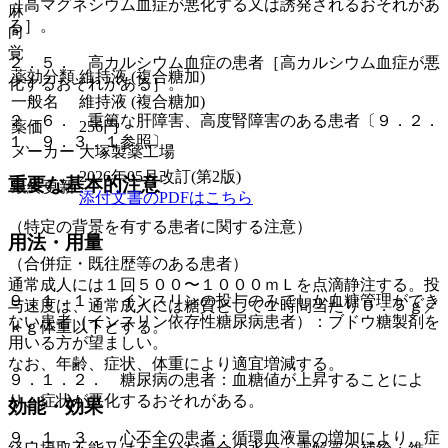
［高マグネシウム血症が悪化する又は誘発されるおそれがあ
麻
る］。
向
覚
２．５． 高カルシウム血症の患者［高カルシウム血症が悪
薬効分類
維持液 (複合糖加)
化するおそれがある］。
一般名
維持液 (複合糖加)
２．６． 重篤な肝障害、高度腎障害のある患者〔９．２．
薬価
256
円
１、９．３．１参照〕。
メーカー
大塚製薬工場
2026年05月改訂(第2版)
重要な基本的注意
最終更新
添付文書のPDFはこちら
（特定の背景を有する患者に関する注意）
用法・用量
（合併症・既往歴等のある患者）
通常成人には１回５００〜１０００ｍＬを点滴静注する。投
９．１．１． インスリンの投与のみでしか血糖管理ができ
与速度は、通常成人には糖質として１時間当たり０．５ｇ／
ない患者（インスリン依存性糖尿病患者）：ブドウ糖製剤を
ｋｇ体重以下とする。
用いる方が望ましい。
なお、年齢、症状、体重により適宜増減する。
９．１．２． 糖尿病の患者：血糖値が上昇することによ
り、症状が悪化するおそれがある。
効能・効果
９．１．３． 心不全の患者：循環血液量の増加により、症