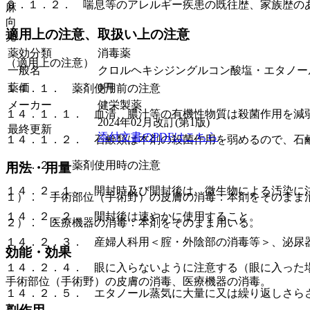
９．１．２． 喘息等のアレルギー疾患の既往歴、家族歴の
麻
向
適用上の注意、取扱い上の注意
覚
薬効分類
消毒薬
（適用上の注意）
一般名
クロルヘキシジングルコン酸塩・エタノー
薬価
0
円
１４．１． 薬剤使用前の注意
メーカー
健栄製薬
１４．１．１． 血清、膿汁等の有機性物質は殺菌作用を減
2024年02月改訂(第1版)
最終更新
添付文書のPDFはこちら
１４．１．２． 石鹸類は本剤の殺菌作用を弱めるので、石
１４．２． 薬剤使用時の注意
用法・用量
１４．２．１． 開封時及び開封後は、微生物による汚染に
１）． 手術部位（手術野）の皮膚の消毒：本剤をそのまま
１４．２．２． 開封後は速やかに使用すること。
２）． 医療機器の消毒：本剤をそのまま用いる。
１４．２．３． 産婦人科用＜腟・外陰部の消毒等＞、泌尿
効能・効果
１４．２．４． 眼に入らないように注意する（眼に入った
手術部位（手術野）の皮膚の消毒、医療機器の消毒。
１４．２．５． エタノール蒸気に大量に又は繰り返しさら
と。