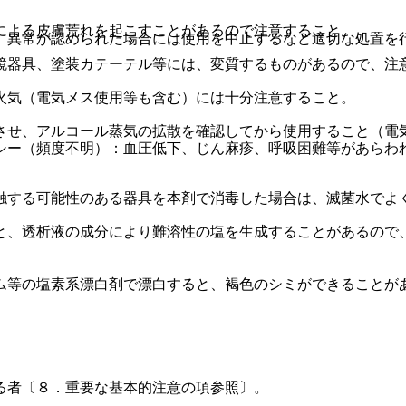
による皮膚荒れを起こすことがあるので注意すること。
、異常が認められた場合には使用を中止するなど適切な処置を
鏡器具、塗装カテーテル等には、変質するものがあるので、注
火気（電気メス使用等も含む）には十分注意すること。
させ、アルコール蒸気の拡散を確認してから使用すること（電
シー（頻度不明）：血圧低下、じん麻疹、呼吸困難等があらわ
触する可能性のある器具を本剤で消毒した場合は、滅菌水でよ
と、透析液の成分により難溶性の塩を生成することがあるので
ム等の塩素系漂白剤で漂白すると、褐色のシミができることが
る者〔８．重要な基本的注意の項参照〕。