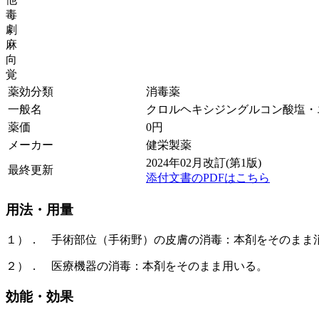
毒
劇
麻
向
覚
薬効分類
消毒薬
一般名
クロルヘキシジングルコン酸塩・
薬価
0
円
メーカー
健栄製薬
2024年02月改訂(第1版)
最終更新
添付文書のPDFはこちら
用法・用量
１）． 手術部位（手術野）の皮膚の消毒：本剤をそのまま
２）． 医療機器の消毒：本剤をそのまま用いる。
効能・効果