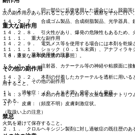
副作用
１４．２．６． 同一部位に反復使用した場合には、脱脂等
次の副作用があらわれることがあるので、観察を十分に行い
１４．２．７． 合成ゴム製品、合成樹脂製品、光学器具、
重大な副作用
１４．２．８． 引火性があり、爆発の危険性もあるため、
１１．１． 重大な副作用
１４．２．９． 電気メス等を使用する場合には本剤を乾燥
１１．１．１． ショック（０．１％未満）、アナフィラキ
１４．３． 薬剤使用後の注意
〔８．重要な基本的注意の項参照〕。
１４．３．１． 注射器、カテーテル等の神経や粘膜面に接
その他の副作用
１４．３．２． 本剤の付着したカテーテルを透析に用いる
１１．２． その他の副作用
用すること。
１）． 過敏症：（０．１％未満）発疹、じん麻疹。
１４．３．３． 本剤の付着した白布を次亜塩素酸ナトリウ
である。
２）． 皮膚：（頻度不明）皮膚刺激症状。
（取扱い上の注意）
禁忌
火気を避けて保存すること。
２．１． クロルヘキシジン製剤に対し過敏症の既往歴のあ