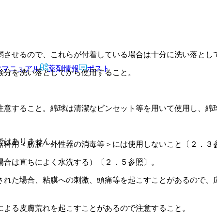
弱させるので、これらが付着している場合は十分に洗い落とし
Rマニュアル
薬剤情報
ポスト
鹸分を洗い落としてから使用すること。
注意すること。綿球は清潔なピンセット等を用いて使用し、綿
ではありません。
器科用＜膀胱・外性器の消毒等＞には使用しないこと〔２．３
場合は直ちによく水洗する）〔２．５参照〕。
された場合、粘膜への刺激、頭痛等を起こすことがあるので、
による皮膚荒れを起こすことがあるので注意すること。