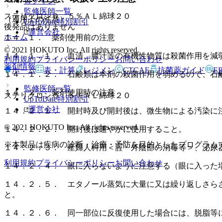
ログイン
監修医師一覧
ステリクロン０．５％ＡＬ綿球２０
（適用上の注意）
UpToDate特別割引
後発品はありません
運営会社
ホーム
１４．１． 薬剤使用前の注意
© 2021 HOKUTO Inc. All rights reserved.
１４．１．１． 血清、膿汁等の有機性物質は殺菌作用を減
利用規約
プライバシーポリシー
お問い合わせ
薬剤情報
ホーム
表・計算
レジメン
CTCAE
抗菌薬ガイド
E
１４．１．２． 石鹸類は本剤の殺菌作用を弱めるので、石
監修医師一覧
１４．２． 薬剤使用時の注意
ステリクロン０．５％ＡＬ綿球２０
UpToDate特別割引
運営会社
１４．２．１． 開封時及び開封後は、微生物による汚染に
© 2021 HOKUTO Inc. All rights reserved.
１４．２．２． 開封後は速やかに使用すること。
※本製品は疾病の診断・治療・予防を目的としたプログラム
１４．２．３． 産婦人科用＜腟・外陰部の消毒等＞、泌尿
利用規約
プライバシーポリシー
お問い合わせ
１４．２．４． 眼に入らないように注意する（眼に入った
１４．２．５． エタノール蒸気に大量に又は繰り返しさら
と。
１４．２．６． 同一部位に反復使用した場合には、脱脂等