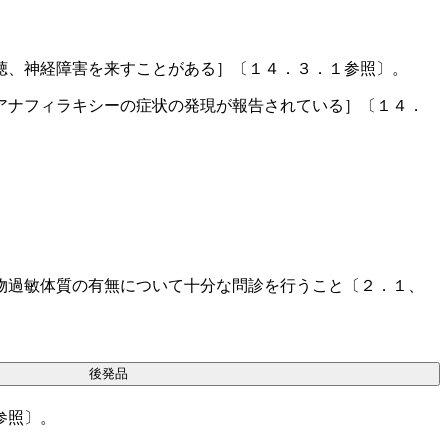
聴、神経障害を来すことがある］〔１４．３．１参照〕。
アナフィラキシーの症状の発現が報告されている］〔１４．
物過敏体質の有無について十分な問診を行うこと〔２．１、
後発品
参照〕。