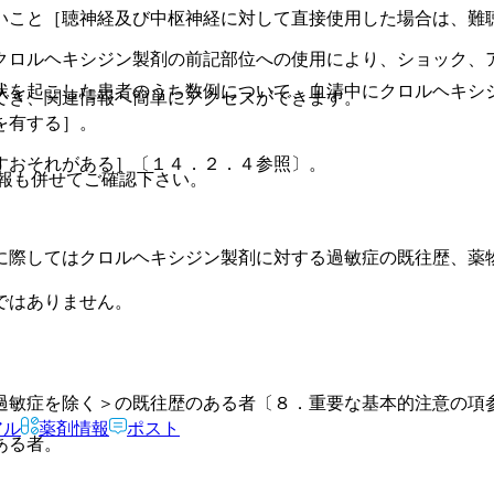
いこと［聴神経及び中枢神経に対して直接使用した場合は、難
クロルヘキシジン製剤の前記部位への使用により、ショック、
状を起こした患者のうち数例について、血清中にクロルヘキシ
でき、関連情報へ簡単にアクセスができます。
を有する］。
すおそれがある］〔１４．２．４参照〕。
報も併せてご確認下さい。
に際してはクロルヘキシジン製剤に対する過敏症の既往歴、薬
ではありません。
過敏症を除く＞の既往歴のある者〔８．重要な基本的注意の項
アル
薬剤情報
ポスト
ある者。