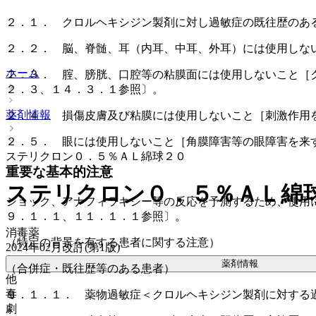
２．１． クロルヘキシジン製剤に対し過敏症の既往歴のあ
２．２． 脳、脊髄、耳（内耳、中耳、外耳）には使用しな
ホーム
２．３． 腟、膀胱、口腔等の粘膜面には使用しないこと［
２．３、１４．３．１参照〕。
薬剤情報
２．４． 損傷皮膚及び粘膜には使用しないこと［刺激作用
２．５． 眼には使用しないこと［角膜障害等の眼障害を来
ステリクロン０．５％ＡＬ綿球２０
重要な基本的注意
ステリクロン０．５％ＡＬ綿
ショック、アナフィラキシー等の反応を予測するため、使用
９．１．１、１１．１．１参照〕。
消毒薬
（特定の背景を有する患者に関する注意）
2024年02月改訂(第1版)
薬剤情報
（合併症・既往歴等のある患者）
他
毒
９．１．１． 薬物過敏症＜クロルヘキシジン製剤に対する
劇