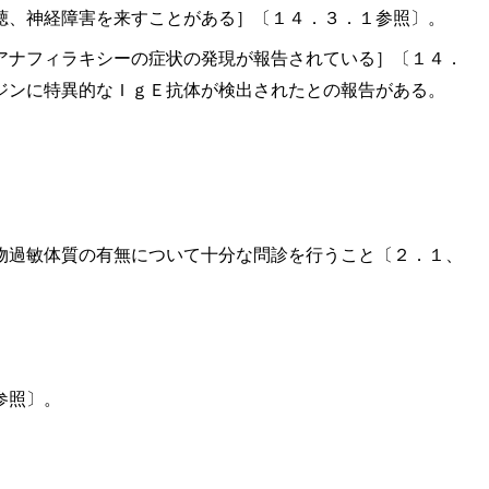
聴、神経障害を来すことがある］〔１４．３．１参照〕。
アナフィラキシーの症状の発現が報告されている］〔１４．
ジンに特異的なＩｇＥ抗体が検出されたとの報告がある。
物過敏体質の有無について十分な問診を行うこと〔２．１、
参照〕。