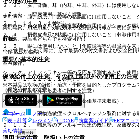
その他の注意
２．２． 脳、脊髄、耳（内耳、中耳、外耳）には使用しな
１５．１． 臨床使用に基づく情報
薬剤情報
２．３． 腟、膀胱、口腔等の粘膜面には使用しないこと［
２．３、１４．３．１参照〕。
クロルヘキシジングルコン酸塩製剤の使用によりショック症
薬剤写真、用法用量、効能効果や後発品の情報が一度に参照
２．４． 損傷皮膚及び粘膜には使用しないこと［刺激作用
貯法
一般名、製品名どちらでも検索可能！
２．５． 眼には使用しないこと［角膜障害等の眼障害を来
※ ご使用いただく際に、必ず最新の添付文書および安全性情
（保管上の注意）
重要な基本的注意
室温保存。
ショック、アナフィラキシー等の反応を予測するため、使用
保険給付上の注意、その他上記以外の使用上の注意
９．１．１、１１．１．１参照〕。
※本製品は疾病の診断・治療・予防を目的としたプログラム
（保険給付上の注意）
（特定の背景を有する患者に関する注意）
本剤は保険給付の対象とならない（薬価基準未収載）。
（合併症・既往歴等のある患者）
ホーム
９．１．１． 薬物過敏症＜クロルヘキシジン製剤に対する
ホーム
ノート
表・計算
レジメン
CTCAE
抗菌薬ガイド
ERマニュ
９．１．２． 喘息等のアレルギー疾患の既往歴、家族歴の
薬剤情報
新規登録
適用上の注意、取扱い上の注意