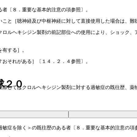
る者〔８．重要な基本的注意の項参照〕。
いこと［聴神経及び中枢神経に対して直接使用した場合は、難
クロルヘキシジン製剤の前記部位への使用により、ショック、
を有する］。
すおそれがある］〔１４．２．４参照〕。
球２０
に際してはクロルヘキシジン製剤に対する過敏症の既往歴、薬
過敏症を除く＞の既往歴のある者〔８．重要な基本的注意の項