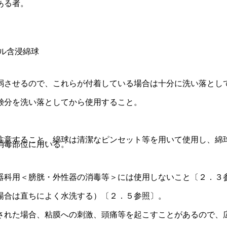
ある者。
ル含浸綿球
弱させるので、これらが付着している場合は十分に洗い落とし
鹸分を洗い落としてから使用すること。
注意すること。綿球は清潔なピンセット等を用いて使用し、綿
消毒部位に用いる。
器科用＜膀胱・外性器の消毒等＞には使用しないこと〔２．３
場合は直ちによく水洗する）〔２．５参照〕。
された場合、粘膜への刺激、頭痛等を起こすことがあるので、