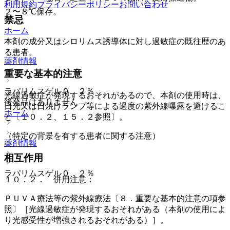
利用規約
プライバシーポリシー
お問い合わせ
２〜８℃保存。
禁忌
ホーム
本剤の成分又はシロリムス誘導体に対し過敏症の既往歴のあ
る患者。
薬剤情報
重要な基本的注意
ラパリムスゲル０．２％
光線過敏症が発現するおそれがあるので、本剤の使用時は、
後発品はありません
日光又は日焼けランプ等による過度の紫外線曝露を避けるこ
ホーム
と〔１０．２、１５．２参照〕。
（特定の背景を有する患者に関する注意）
薬剤情報
相互作用
ラパリムスゲル０．２％
１０．２． 併用注意：
ＰＵＶＡ療法等の紫外線療法〔８．重要な基本的注意の項参
照〕［光線過敏症が発現するおそれがある（本剤の使用によ
り光感受性が増強されるおそれがある）］。