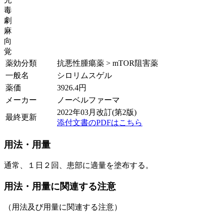
毒
劇
麻
向
覚
薬効分類
抗悪性腫瘍薬 > mTOR阻害薬
一般名
シロリムスゲル
薬価
3926.4
円
メーカー
ノーベルファーマ
2022年03月改訂(第2版)
最終更新
添付文書のPDFはこちら
用法・用量
通常、１日２回、患部に適量を塗布する。
用法・用量に関連する注意
（用法及び用量に関連する注意）