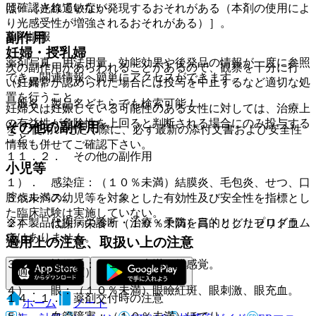
は確認されていない。
照〕［光線過敏症が発現するおそれがある（本剤の使用によ
り光感受性が増強されるおそれがある）］。
薬剤情報
副作用
妊婦・授乳婦
薬剤写真、用法用量、効能効果や後発品の情報が一度に参照
次の副作用があらわれることがあるので、観察を十分に行
でき、関連情報へ簡単にアクセスができます。
い、異常が認められた場合には投与を中止するなど適切な処
（妊婦）
置を行うこと。
一般名、製品名どちらでも検索可能！
妊婦又は妊娠している可能性のある女性に対しては、治療上
の有益性が危険性を上回ると判断される場合にのみ投与する
その他の副作用
※ ご使用いただく際に、必ず最新の添付文書および安全性
こと。
情報も併せてご確認下さい。
１１．２． その他の副作用
小児等
１）． 感染症：（１０％未満）結膜炎、毛包炎、せつ、口
腔ヘルペス。
３歳未満の幼児等を対象とした有効性及び安全性を指標とし
た臨床試験は実施していない。
※本製品は疾病の診断・治療・予防を目的としたプログラム
２）． 代謝・栄養：（１０％未満）高トリグリセリド血
ではありません。
症。
適用上の注意、取扱い上の注意
３）． 神経系：（１０％未満）錯感覚。
（適用上の注意）
４）． 眼：（１０％未満）眼瞼紅斑、眼刺激、眼充血。
１４．１． 薬剤交付時の注意
ホーム
ノート