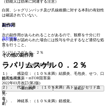
（効能又は効果に関連する注意）
白斑、シャグリンパッチ及び爪線維腫に対する本剤の有効性
は確認されていない。
ホーム
副作用
次の副作用があらわれることがあるので、観察を十分に行
薬剤情報
い、異常が認められた場合には投与を中止するなど適切な処
置を行うこと。
ラパリムスゲル０．２％
その他の副作用
ラパリムスゲル０．２％
１１．２． その他の副作用
１）． 感染症：（１０％未満）結膜炎、毛包炎、せつ、口
抗悪性腫瘍薬 > mTOR阻害薬
腔ヘルペス。
2022年03月改訂(第2版)
２）． 代謝・栄養：（１０％未満）高トリグリセリド血
薬剤情報
後発品
症。
先
毒
３）． 神経系：（１０％未満）錯感覚。
劇