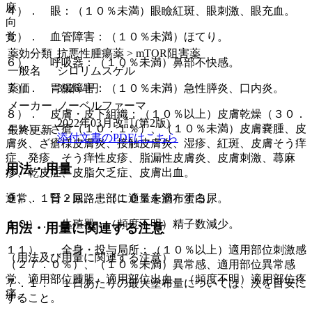
麻
４）． 眼：（１０％未満）眼瞼紅斑、眼刺激、眼充血。
向
覚
５）． 血管障害：（１０％未満）ほてり。
薬効分類
抗悪性腫瘍薬 > mTOR阻害薬
６）． 呼吸器：（１０％未満）鼻部不快感。
一般名
シロリムスゲル
薬価
3926.4
円
７）． 胃腸障害：（１０％未満）急性膵炎、口内炎。
メーカー
ノーベルファーマ
８）． 皮膚・皮下組織：（１０％以上）皮膚乾燥（３０．
2022年03月改訂(第2版)
４％）、ざ瘡（１０．１％）、（１０％未満）皮膚嚢腫、皮
最終更新
添付文書のPDFはこちら
膚炎、ざ瘡様皮膚炎、接触皮膚炎、湿疹、紅斑、皮膚そう痒
症、発疹、そう痒性皮疹、脂漏性皮膚炎、皮膚刺激、蕁麻
用法・用量
疹、乾皮症、皮脂欠乏症、皮膚出血。
通常、１日２回、患部に適量を塗布する。
９）． 腎・尿路：（１０％未満）蛋白尿。
１０）． 生殖器：（頻度不明）精子数減少。
用法・用量に関連する注意
１１）． 全身・投与局所：（１０％以上）適用部位刺激感
（用法及び用量に関連する注意）
（２７．０％）、（１０％未満）異常感、適用部位異常感
覚、適用部位腫脹、適用部位出血、（頻度不明）適用部位疼
７．１． １日あたりの最大塗布量については、次を目安に
痛。
すること。