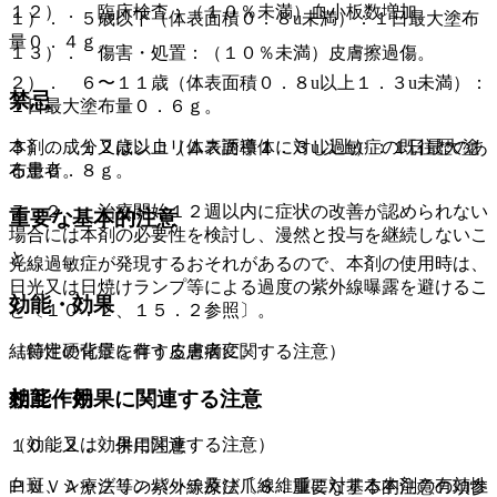
１２）． 臨床検査：（１０％未満）血小板数増加。
１）． ５歳以下（体表面積０．８u未満）：１日最大塗布
量０．４ｇ。
１３）． 傷害・処置：（１０％未満）皮膚擦過傷。
２）． ６〜１１歳（体表面積０．８u以上１．３u未満）：
禁忌
１日最大塗布量０．６ｇ。
３）． １２歳以上（体表面積１．３u以上）：１日最大塗
本剤の成分又はシロリムス誘導体に対し過敏症の既往歴のあ
布量０．８ｇ。
る患者。
７．２． 治療開始１２週以内に症状の改善が認められない
重要な基本的注意
場合には本剤の必要性を検討し、漫然と投与を継続しないこ
と。
光線過敏症が発現するおそれがあるので、本剤の使用時は、
日光又は日焼けランプ等による過度の紫外線曝露を避けるこ
効能・効果
と〔１０．２、１５．２参照〕。
結節性硬化症に伴う皮膚病変。
（特定の背景を有する患者に関する注意）
効能・効果に関連する注意
相互作用
（効能又は効果に関連する注意）
１０．２． 併用注意：
白斑、シャグリンパッチ及び爪線維腫に対する本剤の有効性
ＰＵＶＡ療法等の紫外線療法〔８．重要な基本的注意の項参