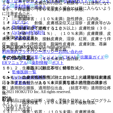
５）． 血管障害：（１０％未満）ほてり。
表・計算
レジメン
CTCAE
抗菌薬ガイド
ERマニュ
１４．１．１． 皮膚以外の部位＜粘膜等＞には使用しない
アル
薬剤情報
ポスト
こと。また、眼の周囲に使用する場合には眼に入らないよう
６）． 呼吸器：（１０％未満）鼻部不快感。
に注意すること。
新規登録
７）． 胃腸障害：（１０％未満）急性膵炎、口内炎。
ログイン
１４．１．２． 創傷、皮膚感染症又は湿疹・皮膚炎等がみ
監修医師一覧
られる部位は避けて塗布すること。
８）． 皮膚・皮下組織：（１０％以上）皮膚乾燥（３０．
UpToDate特別割引
４％）、ざ瘡（１０．１％）、（１０％未満）皮膚嚢腫、皮
（取扱い上の注意）
運営会社
膚炎、ざ瘡様皮膚炎、接触皮膚炎、湿疹、紅斑、皮膚そう痒
症、発疹、そう痒性皮疹、脂漏性皮膚炎、皮膚刺激、蕁麻
© 2021 HOKUTO Inc. All rights reserved.
火気に近づけないこと。
疹、乾皮症、皮脂欠乏症、皮膚出血。
利用規約
プライバシーポリシー
お問い合わせ
ホーム
表・計算
レジメン
CTCAE
抗菌薬ガイド
その他の注意
９）． 腎・尿路：（１０％未満）蛋白尿。
ERマニュアル
薬剤情報
ポスト
１０）． 生殖器：（頻度不明）精子数減少。
１５．２． 非臨床試験に基づく情報
監修医師一覧
UpToDate特別割引
１１）． 全身・投与局所：（１０％以上）適用部位刺激感
モルモットの皮膚光感作性試験において、光線過敏様皮膚反
運営会社
（２７．０％）、（１０％未満）異常感、適用部位異常感
応を示すとの報告がある〔８．重要な基本的注意の項参
覚、適用部位腫脹、適用部位出血、（頻度不明）適用部位疼
照〕。
© 2021 HOKUTO Inc. All rights reserved.
痛。
貯法
※本製品は疾病の診断・治療・予防を目的としたプログラム
１２）． 臨床検査：（１０％未満）血小板数増加。
ではありません。
（保管上の注意）
１３）． 傷害・処置：（１０％未満）皮膚擦過傷。