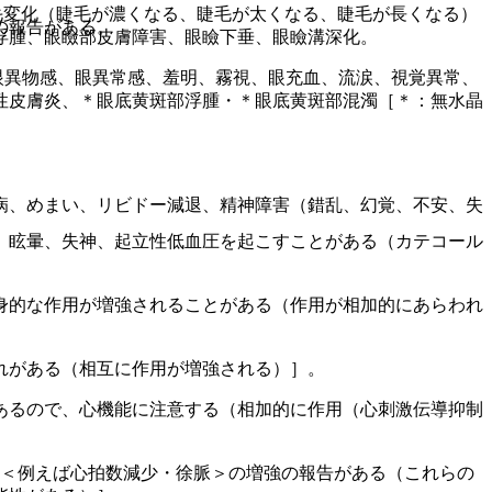
毛変化（睫毛が濃くなる、睫毛が太くなる、睫毛が長くなる）
の報告がある。
浮腫、眼瞼部皮膚障害、眼瞼下垂、眼瞼溝深化。
眼異物感、眼異常感、羞明、霧視、眼充血、流涙、視覚異常、
性皮膚炎、＊眼底黄斑部浮腫・＊眼底黄斑部混濁［＊：無水晶
病、めまい、リビドー減退、精神障害（錯乱、幻覚、不安、失
、眩暈、失神、起立性低血圧を起こすことがある（カテコール
身的な作用が増強されることがある（作用が相加的にあらわれ
れがある（相互に作用が増強される）］。
あるので、心機能に注意する（相加的に作用（心刺激伝導抑制
用＜例えば心拍数減少・徐脈＞の増強の報告がある（これらの