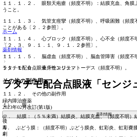
１１．１．２． 眼類天疱瘡（頻度不明）：結膜充血、角膜
うこと。
１１．１．３． 気管支痙攣（頻度不明）、呼吸困難（頻度
ことがある〔２．２参照〕。
ホーム
１１．１．４． 心ブロック（頻度不明）、心不全（頻度不
〔２．３、９．１．１、９．１．２参照〕。
薬剤情報
１１．１．５． 脳虚血（頻度不明）、脳血管障害（頻度不
ラタチモ配合点眼液「センジュ」
１１．１．６． 全身性エリテマトーデス（頻度不明）。
その他の副作用
ラタチモ配合点眼液「センジ
１１．２． その他の副作用
緑内障治療薬
１）． 眼：
2023年02月改訂(第1版)
薬剤情報
@． 結膜：（５％未満）結膜炎、結膜充血、（頻度不明）
後
毒
A． ぶどう膜：（頻度不明）ぶどう膜炎、虹彩炎、虹彩嚢
劇