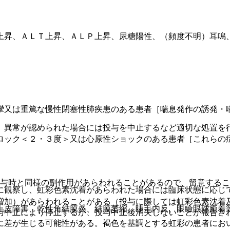
上昇、ＡＬＴ上昇、ＡＬＰ上昇、尿糖陽性、（頻度不明）耳鳴
攣又は重篤な慢性閉塞性肺疾患のある患者［喘息発作の誘発・
、異常が認められた場合には投与を中止するなど適切な処置を
ロック＜２・３度＞又は心原性ショックのある患者［これらの
投与時と同様の副作用があらわれることがあるので、留意する
に観察し、虹彩色素沈着があらわれた場合には臨床状態に応じ
増加）があらわれることがある（投与に際しては虹彩色素沈着
上皮障害、乾性角結膜炎、結膜萎縮、睫毛内反、眼瞼眼球癒着
与中止により停止するが、投与中止後消失しないことが報告さ
に差が生じる可能性がある。褐色を基調とする虹彩の患者にお