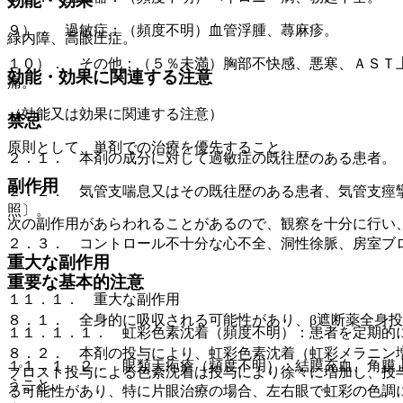
効能・効果
９）． 過敏症：（頻度不明）血管浮腫、蕁麻疹。
緑内障、高眼圧症。
１０）． その他：（５％未満）胸部不快感、悪寒、ＡＳＴ
効能・効果に関連する注意
痛。
（効能又は効果に関連する注意）
禁忌
原則として、単剤での治療を優先すること。
２．１． 本剤の成分に対して過敏症の既往歴のある患者。
副作用
２．２． 気管支喘息又はその既往歴のある患者、気管支痙
照〕。
次の副作用があらわれることがあるので、観察を十分に行い
２．３． コントロール不十分な心不全、洞性徐脈、房室ブ
重大な副作用
重要な基本的注意
１１．１． 重大な副作用
８．１． 全身的に吸収される可能性があり、β遮断薬全身
１１．１．１． 虹彩色素沈着（頻度不明）：患者を定期的
８．２． 本剤の投与により、虹彩色素沈着（虹彩メラニン
１１．１．２． 眼類天疱瘡（頻度不明）：結膜充血、角膜
プロスト投与による色素沈着は投与により徐々に増加し、投
うこと。
る可能性があり、特に片眼治療の場合、左右眼で虹彩の色調