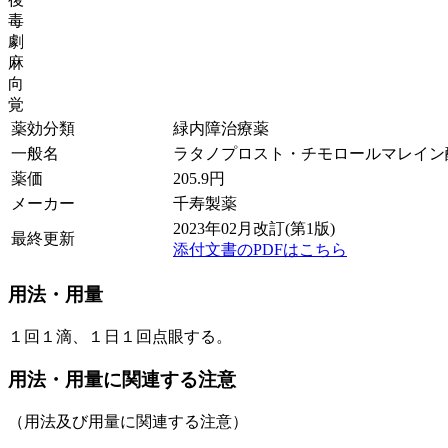
毒
劇
麻
向
覚
薬効分類
緑内障治療薬
一般名
ラタノプロスト・チモロールマレイン
薬価
205.9
円
メーカー
千寿製薬
2023年02月改訂(第1版)
最終更新
添付文書のPDFはこちら
用法・用量
１回１滴、１日１回点眼する。
用法・用量に関連する注意
（用法及び用量に関連する注意）