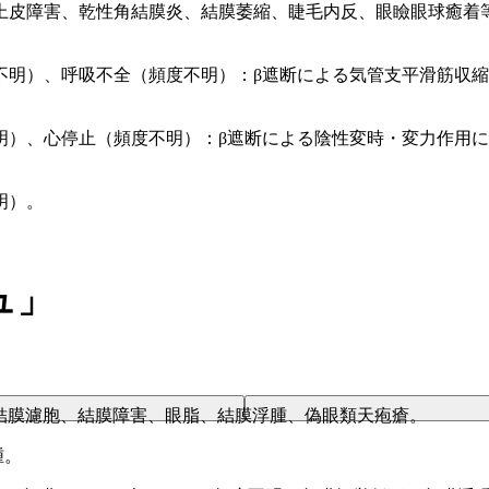
上皮障害、乾性角結膜炎、結膜萎縮、睫毛内反、眼瞼眼球癒着
不明）、呼吸不全（頻度不明）：β遮断による気管支平滑筋収
明）、心停止（頻度不明）：β遮断による陰性変時・変力作用
明）。
ュ」
結膜濾胞、結膜障害、眼脂、結膜浮腫、偽眼類天疱瘡。
腫。