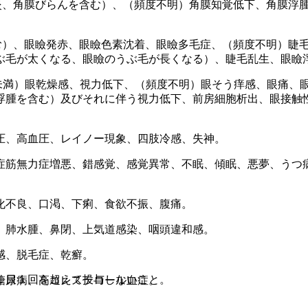
炎、角膜びらんを含む）、（頻度不明）角膜知覚低下、角膜浮
む）、眼瞼発赤、眼瞼色素沈着、眼瞼多毛症、（頻度不明）睫
ぶ毛が太くなる、眼瞼のうぶ毛が長くなる）、睫毛乱生、眼瞼
未満）眼乾燥感、視力低下、（頻度不明）眼そう痒感、眼痛、
浮腫を含む）及びそれに伴う視力低下、前房細胞析出、眼接触
圧、高血圧、レイノー現象、四肢冷感、失神。
症筋無力症増悪、錯感覚、感覚異常、不眠、傾眠、悪夢、うつ
化不良、口渇、下痢、食欲不振、腹痛。
、肺水腫、鼻閉、上気道感染、咽頭違和感。
感、脱毛症、乾癬。
１日１回を超えて投与しないこと。
糖尿病、高コレステロール血症。