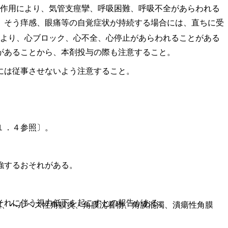
縮作用により、気管支痙攣、呼吸困難、呼吸不全があらわれる
、そう痒感、眼痛等の自覚症状が持続する場合には、直ちに受
により、心ブロック、心不全、心停止があらわれることがある
があることから、本剤投与の際も注意すること。
には従事させないよう注意すること。
１．４参照〕。
強するおそれがある。
それに伴う視力低下を起こすとの報告がある。
腫、ヘルペス性角膜炎、角膜沈着物、角膜混濁、潰瘍性角膜
。