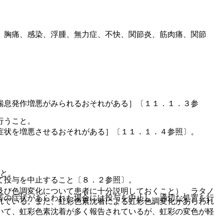
、胸痛、感染、浮腫、無力症、不快、関節炎、筋肉痛、関節
喘息発作増悪がみられるおそれがある］〔１１．１．３参
行うこと。
症状を増悪させるおそれがある］〔１１．１．４参照〕。
こと。
て投与を中止すること〔８．２参照〕。
及び色調変化について患者に十分説明しておくこと）、ラタノ
等の症状があらわれた場合には投与を中止し、適切な処置を行
れている。また、虹彩色素沈着による虹彩色調変化があらわれ
いて、虹彩色素沈着が多く報告されているが、虹彩の変色が軽