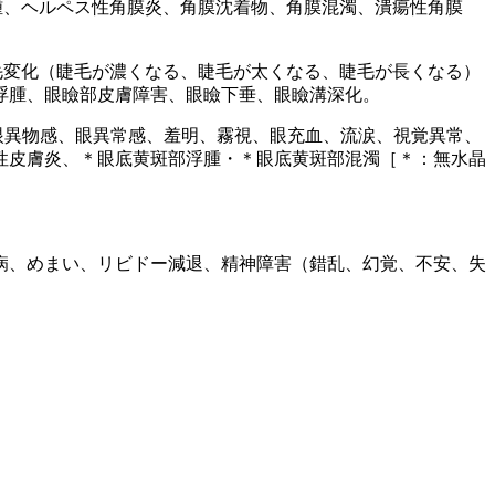
腫、ヘルペス性角膜炎、角膜沈着物、角膜混濁、潰瘍性角膜
毛変化（睫毛が濃くなる、睫毛が太くなる、睫毛が長くなる）
浮腫、眼瞼部皮膚障害、眼瞼下垂、眼瞼溝深化。
眼異物感、眼異常感、羞明、霧視、眼充血、流涙、視覚異常、
性皮膚炎、＊眼底黄斑部浮腫・＊眼底黄斑部混濁［＊：無水晶
病、めまい、リビドー減退、精神障害（錯乱、幻覚、不安、失