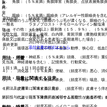
B． 角膜：（５％未満）角膜障害（角膜炎、点状表層角膜
麻
炎。
向
覚
C． 眼瞼：（５％未満）眼瞼炎（アレルギー性眼瞼炎を含
薬効分類
緑内障治療薬
及び眼瞼のうぶ毛変化（眼瞼のうぶ毛が濃くなる、眼瞼のう
一般名
ラタノプロスト・チモロールマレイン酸塩液
D． その他：（５％以上）眼刺激（１５．９％）、（５％
薬価
205.9
円
視野欠損、屈折異常、複視、白内障、黄斑浮腫（嚢胞様黄斑
メーカー
千寿製薬
体眼又は眼底に病変のある患者等に長期連用した場合］。
2023年02月改訂(第1版)
最終更新
添付文書のPDFはこちら
２）． 循環器：（頻度不明）不整脈、動悸、狭心症、低血
３）． 精神・神経系：（５％未満）頭痛、（頻度不明）重
用法・用量
見当識、神経過敏を含む）、記憶喪失、行動変化。
１回１滴、１日１回点眼する。
４）． 消化器：（５％未満）便秘、（頻度不明）悪心、消
用法・用量に関連する注意
５）． 呼吸器：（５％未満）鼻炎、（頻度不明）喘息、咳
（用法及び用量に関連する注意）
６）． 皮膚：（５％未満）発疹、（頻度不明）皮膚そう痒
頻回投与により眼圧下降作用が減弱する可能性があるので、
７）． 代謝：（５％未満）高カリウム血症、（頻度不明）
８）． 生殖器：（頻度不明）ペイロニー病、勃起不全。