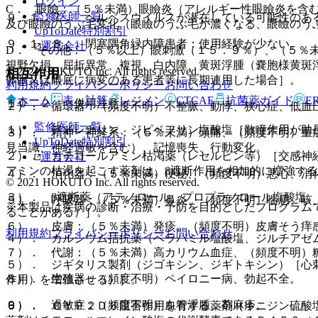
ログイン
C． 眼瞼：（５％未満）眼瞼炎（アレルギー性眼瞼炎を含
監修医師一覧
９．１．７． ヘルペスウイルスが潜在している可能性のあ
及び眼瞼のうぶ毛変化（眼瞼のうぶ毛が濃くなる、眼瞼のう
UpToDate特別割引
９．１．８． 閉塞隅角緑内障患者：使用経験が少ない。
運営会社
D． その他：（５％以上）眼刺激（１５．９％）、（５％
視野欠損、屈折異常、複視、白内障、黄斑浮腫（嚢胞様黄斑
© 2021 HOKUTO Inc. All rights reserved.
相互作用
体眼又は眼底に病変のある患者等に長期連用した場合］。
利用規約
プライバシーポリシー
お問い合わせ
ホーム
表・計算
レジメン
CTCAE
抗菌薬ガイド
E
１０．２． 併用注意：
２）． 循環器：（頻度不明）不整脈、動悸、狭心症、低血
監修医師一覧
１）． アドレナリン、ジピベフリン塩酸塩［散瞳作用が助
３）． 精神・神経系：（５％未満）頭痛、（頻度不明）重
UpToDate特別割引
見当識、神経過敏を含む）、記憶喪失、行動変化。
２）． カテコールアミン枯渇薬（レセルピン等）［交感神
運営会社
アミンの枯渇を起こす薬剤は、β遮断作用を相加的に増強す
４）． 消化器：（５％未満）便秘、（頻度不明）悪心、消
© 2021 HOKUTO Inc. All rights reserved.
３）． β遮断薬（アテノロール、プロプラノロール塩酸塩
５）． 呼吸器：（５％未満）鼻炎、（頻度不明）喘息、咳
※本製品は疾病の診断・治療・予防を目的としたプログラム
ることがある）］。
６）． 皮膚：（５％未満）発疹、（頻度不明）皮膚そう痒
利用規約
プライバシーポリシー
お問い合わせ
４）． カルシウム拮抗薬（ベラパミル塩酸塩、ジルチアゼ
７）． 代謝：（５％未満）高カリウム血症、（頻度不明）
５）． ジギタリス製剤（ジゴキシン、ジギトキシン）［心
８）． 生殖器：（頻度不明）ペイロニー病、勃起不全。
作用）を増強させる）］。
９）． 過敏症：（頻度不明）血管浮腫、蕁麻疹。
６）． ＣＹＰ２Ｄ６阻害作用を有する薬剤（キニジン硫酸