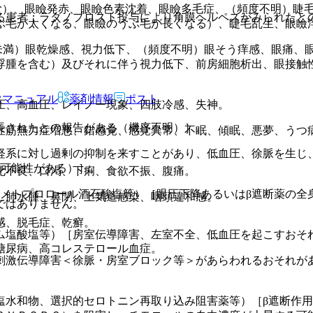
む）、眼瞼発赤、眼瞼色素沈着、眼瞼多毛症、（頻度不明）睫
る患者：ラタノプロスト投与により角膜ヘルペスがみられたと
ぶ毛が太くなる、眼瞼のうぶ毛が長くなる）、睫毛乱生、眼瞼
未満）眼乾燥感、視力低下、（頻度不明）眼そう痒感、眼痛、
浮腫を含む）及びそれに伴う視力低下、前房細胞析出、眼接触
Rマニュアル
薬剤情報
ポスト
圧、高血圧、レイノー現象、四肢冷感、失神。
長されたとの報告がある（機序不明）］。
症筋無力症増悪、錯感覚、感覚異常、不眠、傾眠、悪夢、うつ
経系に対し過剰の抑制を来すことがあり、低血圧、徐脈を生じ
る可能性がある）］。
化不良、口渇、下痢、食欲不振、腹痛。
、メトプロロール酒石酸塩等）［眼圧下降あるいはβ遮断薬の全
、肺水腫、鼻閉、上気道感染、咽頭違和感。
ではありません。
感、脱毛症、乾癬。
ム塩酸塩等）［房室伝導障害、左室不全、低血圧を起こすおそ
糖尿病、高コレステロール血症。
刺激伝導障害＜徐脈・房室ブロック等＞があらわれるおそれが
塩水和物、選択的セロトニン再取り込み阻害薬等）［β遮断作