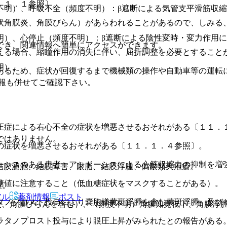
．１．１参照〕。
不明）、呼吸不全（頻度不明）：β遮断による気管支平滑筋収
状角膜炎、角膜びらん）があらわれることがあるので、しみる
明）、心停止（頻度不明）：β遮断による陰性変時・変力作用
でき、関連情報へ簡単にアクセスができます。
える場合、縮瞳作用の消失に伴い、屈折調整を必要とすること
明）。
あるため、症状が回復するまで機械類の操作や自動車等の運転
報も併せてご確認下さい。
圧症による右心不全の症状を増悪させるおそれがある〔１１．
ではありません。
の症状を増悪させるおそれがある〔１１．１．４参照〕。
ーシスのある患者：アシドーシスによる心筋収縮力の抑制を増
結膜濾胞、結膜障害、眼脂、結膜浮腫、偽眼類天疱瘡。
糖値に注意すること（低血糖症状をマスクすることがある）。
腫。
アル
薬剤情報
ポスト
タノプロスト投与により嚢胞様黄斑浮腫を含む黄斑浮腫、及び
炎、角膜びらんを含む）、（頻度不明）角膜知覚低下、角膜浮
ラタノプロスト投与により眼圧上昇がみられたとの報告がある