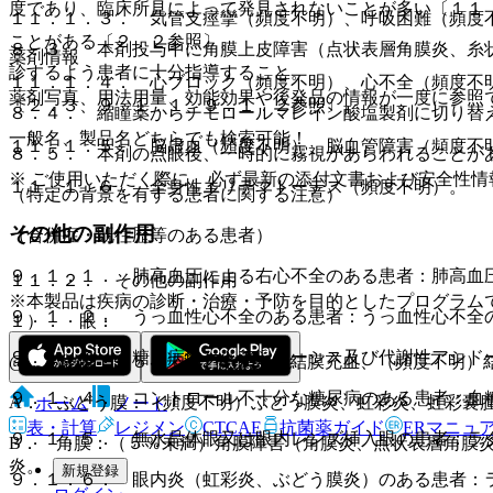
度であり、臨床所見によって発見されないことが多い〔１１
１１．１．３． 気管支痙攣（頻度不明）、呼吸困難（頻度
ことがある〔２．２参照〕。
８．３． 本剤投与中に角膜上皮障害（点状表層角膜炎、糸
薬剤情報
診するよう患者に十分指導すること。
１１．１．４． 心ブロック（頻度不明）、心不全（頻度不
薬剤写真、用法用量、効能効果や後発品の情報が一度に参照
〔２．３、９．１．１、９．１．２参照〕。
８．４． 縮瞳薬からチモロールマレイン酸塩製剤に切り替
一般名、製品名どちらでも検索可能！
１１．１．５． 脳虚血（頻度不明）、脳血管障害（頻度不
８．５． 本剤の点眼後、一時的に霧視があらわれることが
※ ご使用いただく際に、必ず最新の添付文書および安全性情
１１．１．６． 全身性エリテマトーデス（頻度不明）。
（特定の背景を有する患者に関する注意）
その他の副作用
（合併症・既往歴等のある患者）
９．１．１． 肺高血圧による右心不全のある患者：肺高血
１１．２． その他の副作用
※本製品は疾病の診断・治療・予防を目的としたプログラム
９．１．２． うっ血性心不全のある患者：うっ血性心不全
１）． 眼：
９．１．３． 糖尿病性ケトアシドーシス及び代謝性アシド
@． 結膜：（５％未満）結膜炎、結膜充血、（頻度不明）
９．１．４． コントロール不十分な糖尿病のある患者：血
A． ぶどう膜：（頻度不明）ぶどう膜炎、虹彩炎、虹彩嚢
ホーム
ノート
表・計算
レジメン
CTCAE
抗菌薬ガイド
ERマニュ
９．１．５． 無水晶体眼又は眼内レンズ挿入眼の患者：ラ
B． 角膜：（５％未満）角膜障害（角膜炎、点状表層角膜
炎。
新規登録
９．１．６． 眼内炎（虹彩炎、ぶどう膜炎）のある患者：