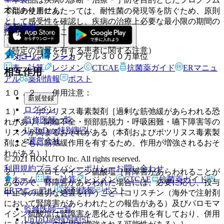
ではありません。
本剤の使用にあたっては、耐性菌の発現等を防ぐため、原則
として感受性を確認し、疾病の治療上必要な最小限の期間の
薬剤情報
投与にとどめること。
（特定の背景を有する患者に関する注意）
メタコリマイシンカプセル３００万単位
ホーム
ノート
表・計算
レジメン
CTCAE
抗菌薬ガイド
ERマニュ
相互作用
アル
薬剤情報
ポスト
１０．２． 併用注意：
新規登録
ログイン
１）． ボツリヌス毒素製剤［過剰な筋弛緩があらわれる恐
監修医師一覧
れがあり、閉瞼不全・頸部筋脱力・呼吸困難・嚥下障害等の
UpToDate特別割引
リスクが高まるおそれがある（本剤およびボツリヌス毒素製
運営会社
剤はともに筋弛緩作用を有するため、作用が増強されるおそ
れがある）］。
© 2021 HOKUTO Inc. All rights reserved.
利用規約
プライバシーポリシー
お問い合わせ
２）． パロモマイシン硫酸塩［腎障害があらわれることが
ホーム
表・計算
レジメン
CTCAE
抗菌薬ガイド
あるので、腎障害があらわれた場合には、必要に応じ、投与
ERマニュアル
薬剤情報
ポスト
中止等の適切な処置を行うこと（コリスチン（海外で注射剤
において腎障害があらわれたとの報告がある）及びパロモマ
監修医師一覧
イシン硫酸塩は腎障害を悪化させる作用を有しており、併用
UpToDate特別割引