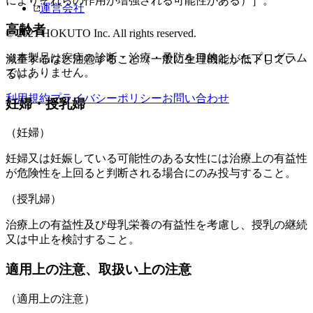
によりそれらの作用が増強される可能性がある）］。
運営会社
高齢者
© 2021 HOKUTO Inc. All rights reserved.
※本製品は疾病の診断・治療・予防を目的としたプログラム
減量するなど注意すること（一般に生理機能が低下してい
ではありません。
る）。
利用規約
プライバシーポリシー
お問い合わせ
妊婦・授乳婦
（妊婦）
妊婦又は妊娠している可能性のある女性には治療上の有益性
が危険性を上回ると判断される場合にのみ投与すること。
（授乳婦）
治療上の有益性及び母乳栄養の有益性を考慮し、授乳の継続
又は中止を検討すること。
適用上の注意、取扱い上の注意
（適用上の注意）