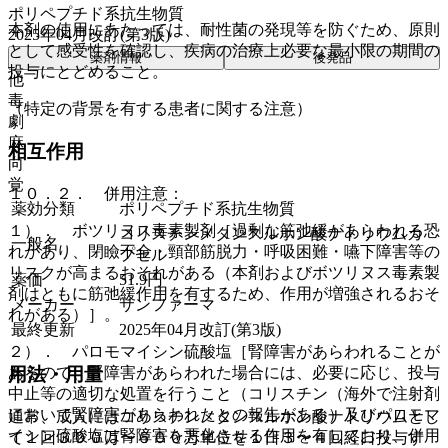
ポリペプチド系抗生物質
本剤の使用にあたっては、耐性菌の発現等を防ぐため、原則
2025年04月改訂(第3版)
として感受性を確認し、疾病の治療上必要な最小限の期間の
薬剤情報
後発品
投与にとどめること。
他
毒
（特定の背景を有する患者に関する注意）
劇
麻
相互作用
向
覚
１０．２． 併用注意：
薬効分類
ポリペプチド系抗生物質
１）． ボツリヌス毒素製剤［過剰な筋弛緩があらわれる恐
コリスチンメタンスルホン酸ナトリウムカ
一般名
れがあり、閉瞼不全・頸部筋脱力・呼吸困難・嚥下障害等の
プセル
リスクが高まるおそれがある（本剤およびボツリヌス毒素製
薬価
51.9
円
剤はともに筋弛緩作用を有するため、作用が増強されるおそ
メーカー
サンファーマ
れがある）］。
最終更新
2025年04月改訂(第3版)
２）． パロモマイシン硫酸塩［腎障害があらわれることが
あるので、腎障害があらわれた場合には、必要に応じ、投与
用法・用量
中止等の適切な処置を行うこと（コリスチン（海外で注射剤
において腎障害があらわれたとの報告がある）及びパロモマ
通常、成人にはコリスチンメタンスルホン酸ナトリウムとし
イシン硫酸塩は腎障害を悪化させる作用を有しており、併用
て１回３００万〜６００万単位を１日３〜４回経口投与す