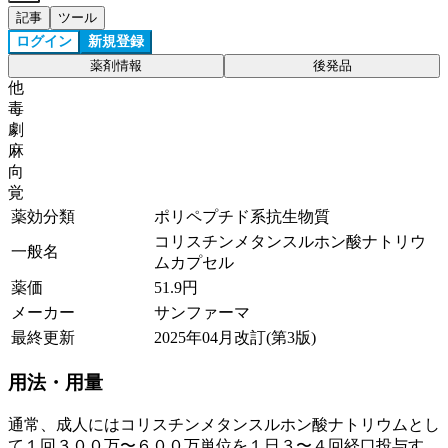
記事
ツール
ログイン
新規登録
薬剤情報
後発品
他
毒
劇
麻
向
覚
薬効分類
ポリペプチド系抗生物質
コリスチンメタンスルホン酸ナトリウ
一般名
ムカプセル
薬価
51.9
円
メーカー
サンファーマ
最終更新
2025年04月改訂(第3版)
用法・用量
通常、成人にはコリスチンメタンスルホン酸ナトリウムとし
て１回３００万〜６００万単位を１日３〜４回経口投与す