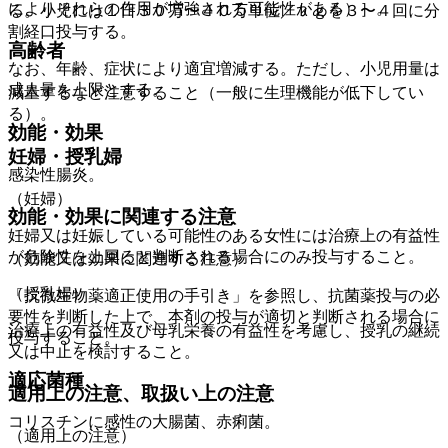
によりそれらの作用が増強される可能性がある）］。
る。小児には１日３０万〜４０万単位／ｋｇを３〜４回に分
割経口投与する。
高齢者
なお、年齢、症状により適宜増減する。ただし、小児用量は
成人量を上限とする。
減量するなど注意すること（一般に生理機能が低下してい
る）。
効能・効果
妊婦・授乳婦
感染性腸炎。
（妊婦）
効能・効果に関連する注意
妊婦又は妊娠している可能性のある女性には治療上の有益性
が危険性を上回ると判断される場合にのみ投与すること。
（効能又は効果に関連する注意）
（授乳婦）
「抗微生物薬適正使用の手引き」を参照し、抗菌薬投与の必
要性を判断した上で、本剤の投与が適切と判断される場合に
治療上の有益性及び母乳栄養の有益性を考慮し、授乳の継続
投与すること。
又は中止を検討すること。
適応菌種
適用上の注意、取扱い上の注意
コリスチンに感性の大腸菌、赤痢菌。
（適用上の注意）