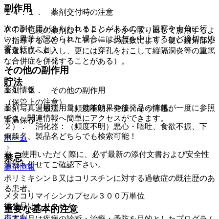
副作用
１４．１． 薬剤交付時の注意
次の副作用があらわれることがあるので、観察を十分に行
ＰＴＰ包装の薬剤はＰＴＰシートから取り出して服用するよ
い、異常が認められた場合には投与を中止するなど適切な処
う指導すること（ＰＴＰシートの誤飲により、硬い鋭角部が
置を行うこと。
食道粘膜へ刺入し、更には穿孔をおこして縦隔洞炎等の重篤
な合併症を併発することがある）。
その他の副作用
貯法
薬剤情報
１１．２． その他の副作用
（保管上の注意）
薬剤写真、用法用量、効能効果や後発品の情報が一度に参照
１）． 過敏症：（頻度不明）発疹、そう痒感。
でき、関連情報へ簡単にアクセスができます。
室温保存。
２）． 消化器：（頻度不明）悪心・嘔吐、食欲不振、下
一般名、製品名どちらでも検索可能！
痢。
ホーム
※ ご使用いただく際に、必ず最新の添付文書および安全性
禁忌
情報も併せてご確認下さい。
薬剤情報
ポリミキシンＢ又はコリスチンに対する過敏症の既往歴のあ
る患者。
メタコリマイシンカプセル３００万単位
後発品はありません
重要な基本的注意
ホーム
※本製品は疾病の診断・治療・予防を目的としたプログラム