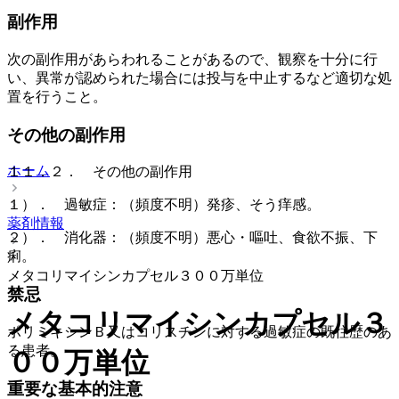
副作用
次の副作用があらわれることがあるので、観察を十分に行
い、異常が認められた場合には投与を中止するなど適切な処
置を行うこと。
その他の副作用
ホーム
１１．２． その他の副作用
１）． 過敏症：（頻度不明）発疹、そう痒感。
薬剤情報
２）． 消化器：（頻度不明）悪心・嘔吐、食欲不振、下
痢。
メタコリマイシンカプセル３００万単位
禁忌
メタコリマイシンカプセル３
ポリミキシンＢ又はコリスチンに対する過敏症の既往歴のあ
る患者。
００万単位
重要な基本的注意