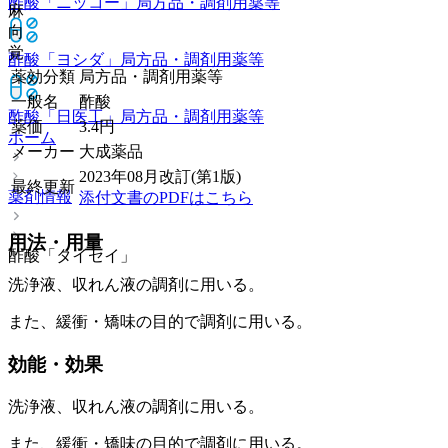
酢酸「ニッコー」
局方品・調剤用薬等
麻
向
覚
酢酸「ヨシダ」
局方品・調剤用薬等
薬効分類
局方品・調剤用薬等
一般名
酢酸
酢酸「日医工」
局方品・調剤用薬等
薬価
3.4
円
ホーム
メーカー
大成薬品
2023年08月改訂(第1版)
最終更新
薬剤情報
添付文書のPDFはこちら
用法・用量
酢酸「タイセイ」
洗浄液、収れん液の調剤に用いる。
また、緩衝・矯味の目的で調剤に用いる。
効能・効果
洗浄液、収れん液の調剤に用いる。
また、緩衝・矯味の目的で調剤に用いる。