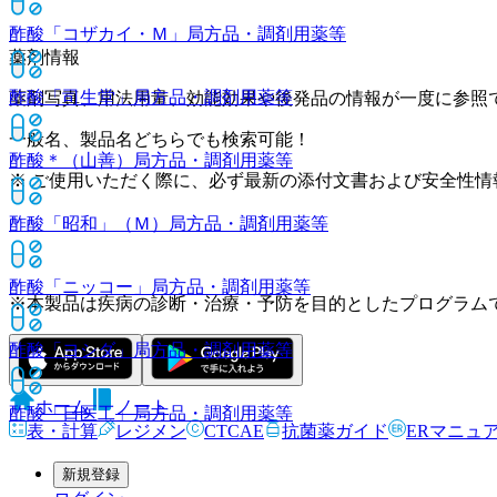
酢酸「コザカイ・Ｍ」
局方品・調剤用薬等
薬剤情報
酢酸「司生堂」
局方品・調剤用薬等
薬剤写真、用法用量、効能効果や後発品の情報が一度に参照
一般名、製品名どちらでも検索可能！
酢酸＊（山善）
局方品・調剤用薬等
※ ご使用いただく際に、必ず最新の添付文書および安全性情
酢酸「昭和」（Ｍ）
局方品・調剤用薬等
酢酸「ニッコー」
局方品・調剤用薬等
※本製品は疾病の診断・治療・予防を目的としたプログラム
酢酸「ヨシダ」
局方品・調剤用薬等
ホーム
ノート
酢酸「日医工」
局方品・調剤用薬等
表・計算
レジメン
CTCAE
抗菌薬ガイド
ERマニュ
新規登録