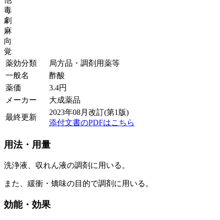
毒
劇
麻
向
覚
薬効分類
局方品・調剤用薬等
一般名
酢酸
薬価
3.4
円
メーカー
大成薬品
2023年08月改訂(第1版)
最終更新
添付文書のPDFはこちら
用法・用量
洗浄液、収れん液の調剤に用いる。
また、緩衝・矯味の目的で調剤に用いる。
効能・効果