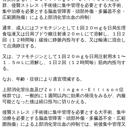
群、侵襲ストレス（手術後に集中管理を必要とする大手術、
集中治療を必要とする脳血管障害・頭部外傷・多臓器不全・
広範囲熱傷）による上部消化管出血の抑制〉
通常、成人にはファモチジンとして１回２０ｍｇを日局生理
食塩液又は日局ブドウ糖注射液２０ｍＬにて溶解し、１日２
回（１２時間毎）緩徐に静脈内投与する。又は輸液に混合し
て点滴静注する。
又は、ファモチジンとして１回２０ｍｇを日局注射用水１〜
１．５ｍＬに溶解し、１日２回（１２時間毎）筋肉内投与す
る。
なお、年齢・症状により適宜増減する。
上部消化管出血及びＺｏｌｌｉｎｇｅｒ−Ｅｌｌｉｓｏｎ症
候群では、一般的に１週間以内に効果の発現をみるが、内服
可能となった後は経口投与に切りかえる。
侵襲ストレス（手術後に集中管理を必要とする大手術、集中
治療を必要とする脳血管障害・頭部外傷・多臓器不全・広範
囲熱傷）による上部消化管出血の抑制では、術後集中管理又