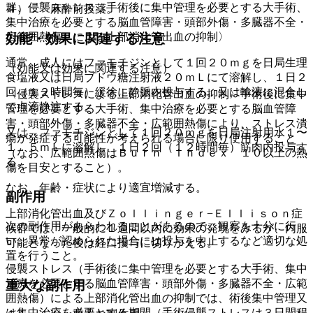
群、侵襲ストレス（手術後に集中管理を必要とする大手術、
４）． 麻酔前投薬。
集中治療を必要とする脳血管障害・頭部外傷・多臓器不全・
広範囲熱傷）による上部消化管出血の抑制〉
効能・効果に関連する注意
通常、成人にはファモチジンとして１回２０ｍｇを日局生理
（効能又は効果に関連する注意）
食塩液又は日局ブドウ糖注射液２０ｍＬにて溶解し、１日２
回（１２時間毎）緩徐に静脈内投与する。又は輸液に混合し
〈侵襲ストレスによる上部消化管出血の抑制〉手術後に集中
て点滴静注する。
管理を必要とする大手術、集中治療を必要とする脳血管障
害・頭部外傷・多臓器不全・広範囲熱傷により、ストレス潰
又は、ファモチジンとして１回２０ｍｇを日局注射用水１〜
瘍が発症する可能性が考えられる場合に限り使用すること
１．５ｍＬに溶解し、１日２回（１２時間毎）筋肉内投与す
（なお、広範囲熱傷はＢｕｒｎ Ｉｎｄｅｘ １０以上の熱
る。
傷を目安とすること）。
なお、年齢・症状により適宜増減する。
副作用
上部消化管出血及びＺｏｌｌｉｎｇｅｒ−Ｅｌｌｉｓｏｎ症
次の副作用があらわれることがあるので、観察を十分に行
候群では、一般的に１週間以内に効果の発現をみるが、内服
い、異常が認められた場合には投与を中止するなど適切な処
可能となった後は経口投与に切りかえる。
置を行うこと。
侵襲ストレス（手術後に集中管理を必要とする大手術、集中
治療を必要とする脳血管障害・頭部外傷・多臓器不全・広範
重大な副作用
囲熱傷）による上部消化管出血の抑制では、術後集中管理又
は集中治療を必要とする期間（手術侵襲ストレスは３日間程