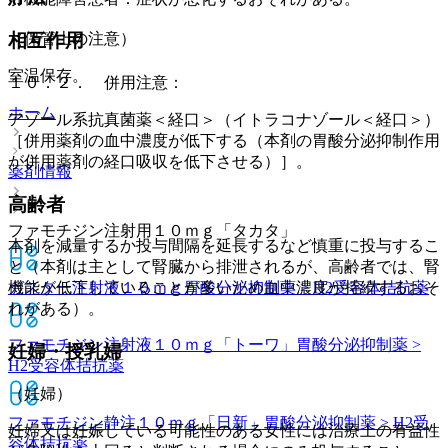
（保管上の注意）
相互作用
室温保存。
１０．２． 併用注意：
ホーム
アゾール系抗真菌薬＜経口＞（イトラコナゾール＜経口＞）
［併用薬剤の血中濃度が低下する（本剤の胃酸分泌抑制作用
が併用薬剤の経口吸収を低下させる）］。
薬剤情報
高齢者
ファモチジン注射用１０ｍｇ「タカタ」
本剤を減量するか投与間隔を延長するなど慎重に投与するこ
と（本剤は主として腎臓から排泄されるが、高齢者では、腎
ガスター注射液１０ｍｇ
胃酸分泌抑制薬 > H2受容体拮抗薬
機能が低下していることが多いため血中濃度が持続するおそ
れがある）。
ファモチジン注射液１０ｍｇ「トーワ」
胃酸分泌抑制薬 >
妊婦・授乳婦
H2受容体拮抗薬
（妊婦）
ファモチジン静注１０ｍｇ「日新」
胃酸分泌抑制薬 > H2受
妊婦又は妊娠している可能性のある女性には治療上の有益性
容体拮抗薬