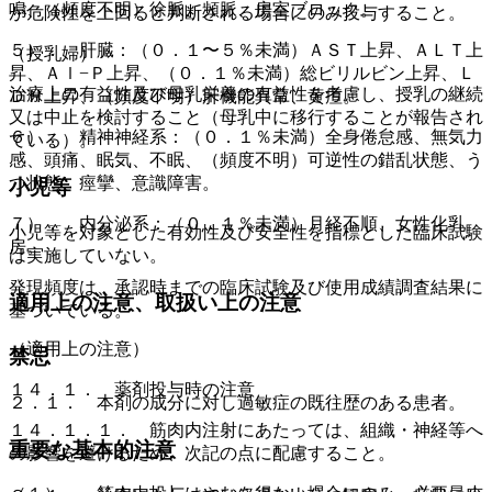
鳴、（頻度不明）徐脈、頻脈、房室ブロック。
が危険性を上回ると判断される場合にのみ投与すること。
５）． 肝臓：（０．１〜５％未満）ＡＳＴ上昇、ＡＬＴ上
（授乳婦）
昇、Ａｌ−Ｐ上昇、（０．１％未満）総ビリルビン上昇、Ｌ
治療上の有益性及び母乳栄養の有益性を考慮し、授乳の継続
ＤＨ上昇、（頻度不明）肝機能異常、黄疸。
又は中止を検討すること（母乳中に移行することが報告され
６）． 精神神経系：（０．１％未満）全身倦怠感、無気力
ている）。
感、頭痛、眠気、不眠、（頻度不明）可逆性の錯乱状態、う
つ状態、痙攣、意識障害。
小児等
７）． 内分泌系：（０．１％未満）月経不順、女性化乳
小児等を対象とした有効性及び安全性を指標とした臨床試験
房。
は実施していない。
発現頻度は、承認時までの臨床試験及び使用成績調査結果に
適用上の注意、取扱い上の注意
基づいている。
（適用上の注意）
禁忌
１４．１． 薬剤投与時の注意
２．１． 本剤の成分に対し過敏症の既往歴のある患者。
１４．１．１． 筋肉内注射にあたっては、組織・神経等へ
重要な基本的注意
の影響を避けるため、次記の点に配慮すること。