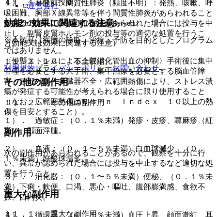
４）． 麻酔前投薬。
１１．１．９． 間質性肺炎（頻度不明）：発熱、咳嗽、呼
運営会社
吸困難、胸部Ｘ線異常等を伴う間質性肺炎があらわれること
効能・効果に関連する注意
© 2021 HOKUTO Inc. All rights reserved.
があるので、このような症状があらわれた場合には投与を中
止し、副腎皮質ホルモン剤の投与等の適切な処置を行うこ
※本製品は疾病の診断・治療・予防を目的としたプログラム
（効能又は効果に関連する注意）
と。
ではありません。
〈侵襲ストレスによる上部消化管出血の抑制〉手術後に集中
１１．１．１０． 不全収縮。
利用規約
プライバシーポリシー
お問い合わせ
管理を必要とする大手術、集中治療を必要とする脳血管障
その他の副作用
害・頭部外傷・多臓器不全・広範囲熱傷により、ストレス潰
瘍が発症する可能性が考えられる場合に限り使用すること
（なお、広範囲熱傷はＢｕｒｎ Ｉｎｄｅｘ １０以上の熱
１１．２． その他の副作用
傷を目安とすること）。
１）． 過敏症：（０．１％未満）発疹・皮疹、蕁麻疹（紅
斑）、顔面浮腫。
副作用
２）． 血液：（０．１〜５％未満）白血球減少、（０．
次の副作用があらわれることがあるので、観察を十分に行
１％未満）好酸球増多。
い、異常が認められた場合には投与を中止するなど適切な処
置を行うこと。
３）． 消化器：（０．１〜５％未満）便秘、（０．１％未
満）下痢・軟便、口渇、悪心・嘔吐、腹部膨満感、食欲不
重大な副作用
振、口内炎。
１１．１． 重大な副作用
４）． 循環器：（０．１％未満）血圧上昇、顔面潮紅、耳