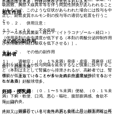
肝機能障害患者：症状が悪化するおそれがある。
吸困難、胸部Ｘ線異常等を伴う間質性肺炎があらわれること
があるので、このような症状があらわれた場合には投与を中
相互作用
止し、副腎皮質ホルモン剤の投与等の適切な処置を行うこ
と。
１０．２． 併用注意：
１１．１．１０． 不全収縮。
アゾール系抗真菌薬＜経口＞（イトラコナゾール＜経口＞）
［併用薬剤の血中濃度が低下する（本剤の胃酸分泌抑制作用
その他の副作用
が併用薬剤の経口吸収を低下させる）］。
１１．２． その他の副作用
高齢者
１）． 過敏症：（０．１％未満）発疹・皮疹、蕁麻疹（紅
本剤を減量するか投与間隔を延長するなど慎重に投与するこ
斑）、顔面浮腫。
と（本剤は主として腎臓から排泄されるが、高齢者では、腎
機能が低下していることが多いため血中濃度が持続するおそ
２）． 血液：（０．１〜５％未満）白血球減少、（０．
れがある）。
１％未満）好酸球増多。
３）． 消化器：（０．１〜５％未満）便秘、（０．１％未
妊婦・授乳婦
満）下痢・軟便、口渇、悪心・嘔吐、腹部膨満感、食欲不
振、口内炎。
（妊婦）
４）． 循環器：（０．１％未満）血圧上昇、顔面潮紅、耳
妊婦又は妊娠している可能性のある女性には治療上の有益性