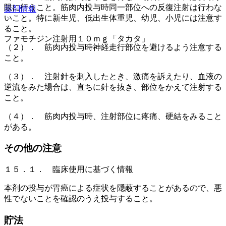
限に行うこと。筋肉内投与時同一部位への反復注射は行わな
薬剤情報
いこと。特に新生児、低出生体重児、幼児、小児には注意す
ること。
ファモチジン注射用１０ｍｇ「タカタ」
（２）． 筋肉内投与時神経走行部位を避けるよう注意する
こと。
（３）． 注射針を刺入したとき、激痛を訴えたり、血液の
逆流をみた場合は、直ちに針を抜き、部位をかえて注射する
こと。
（４）． 筋肉内投与時、注射部位に疼痛、硬結をみること
がある。
その他の注意
１５．１． 臨床使用に基づく情報
本剤の投与が胃癌による症状を隠蔽することがあるので、悪
性でないことを確認のうえ投与すること。
貯法