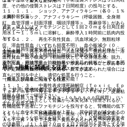
１１．１． 重大な副作用
度、その他の侵襲ストレスは７日間程度）の投与とする。
１１．１．１． ショック、アナフィラキシー（各０．１％
〈麻酔前投薬〉
未満）：ショック、アナフィラキシー（呼吸困難、全身潮
紅、血管浮腫＜顔面浮腫、咽頭浮腫等＞、蕁麻疹等）があら
通常、成人にはファモチジンとして１回２０ｍｇを日局注射
われることがある。
用水１〜１．５ｍＬに溶解し、麻酔導入１時間前に筋肉内投
与する。
１１．１．２． 再生不良性貧血、汎血球減少、無顆粒球
症、溶血性貧血（いずれも頻度不明）、血小板減少（０．
又は、日局生理食塩液又は日局ブドウ糖注射液２０ｍＬにて
１％未満）：再生不良性貧血、汎血球減少、無顆粒球症、溶
薬剤情報
溶解し、麻酔導入１時間前に緩徐に静脈内投与する。
血性貧血、血小板減少（初期症状として全身倦怠感、脱力、
薬剤写真、用法用量、効能効果や後発品の情報が一度に参照
皮下出血・粘膜下出血、発熱等）があらわれることがあるの
用法・用量に関連する注意
でき、関連情報へ簡単にアクセスができます。
で、定期的に血液検査を実施し、異常が認められた場合には
直ちに投与を中止し、適切な処置を行うこと。
一般名、製品名どちらでも検索可能！
（用法及び用量に関連する注意）
１１．１．３． 中毒性表皮壊死融解症（Ｔｏｘｉｃ Ｅｐ
※ ご使用いただく際に、必ず最新の添付文書および安全性
７．１． 腎機能低下患者への投与法
ｉｄｅｒｍａｌ Ｎｅｃｒｏｌｙｓｉｓ：ＴＥＮ）、皮膚粘
情報も併せてご確認下さい。
膜眼症候群（Ｓｔｅｖｅｎｓ−Ｊｏｈｎｓｏｎ症候群）（い
ファモチジンは主として腎臓から未変化体で排泄されるが、
ずれも頻度不明）。
腎機能低下患者にファモチジンを投与すると、腎機能の低下
とともに血中未変化体濃度が上昇し、尿中排泄が減少するの
１１．１．４． 肝機能障害、黄疸（いずれも頻度不明）：
で、次のような投与法を目安とする〔９．２腎機能障害患者
ＡＳＴ上昇・ＡＬＴ上昇等、黄疸があらわれることがある。
の項参照〕［１）１回２０ｍｇ１日２回投与を基準とする場
※本製品は疾病の診断・治療・予防を目的としたプログラム