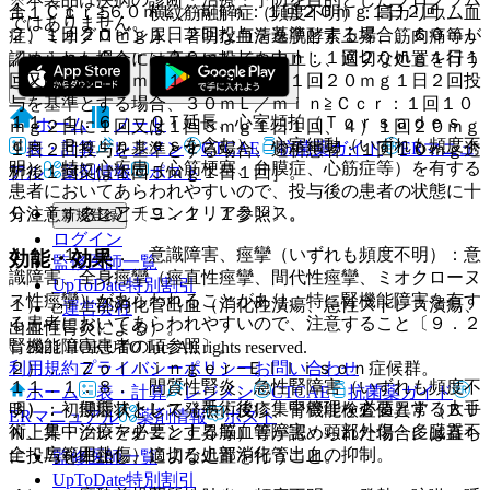
合、Ｃｃｒ≧６０ｍＬ／ｍｉｎ：１回２０ｍｇ１日２回、
１１．１．５． 横紋筋融解症（頻度不明）：高カリウム血
ではありません。
２）１回２０ｍｇ１日２回投与を基準とする場合、６０ｍＬ
症、ミオグロビン尿、著明な血清逸脱酵素上昇、筋肉痛等が
／ｍｉｎ＞Ｃｃｒ＞３０ｍＬ／ｍｉｎ：１回２０ｍｇ１日１
認められた場合には直ちに投与を中止し、適切な処置を行う
回又は１回１０ｍｇ１日２回、３）１回２０ｍｇ１日２回投
こと。
与を基準とする場合、３０ｍＬ／ｍｉｎ≧Ｃｃｒ：１回１０
１１．１．６． ＱＴ延長、心室頻拍（Ｔｏｒｓａｄｅｓ
ホーム
ノート
ｍｇ２日に１回又は１回５ｍｇ１日１回、４）１回２０ｍｇ
ｄｅ Ｐｏｉｎｔｅｓを含む）、心室細動（いずれも頻度不
表・計算
レジメン
CTCAE
抗菌薬ガイド
ERマニュ
１日２回投与を基準とする場合、透析患者：１回１０ｍｇ透
明）：特に心疾患（心筋梗塞、弁膜症、心筋症等）を有する
析後１回又は１回５ｍｇ１日１回］。
アル
薬剤情報
ポスト
患者においてあらわれやすいので、投与後の患者の状態に十
Ｃｃｒ：クレアチニンクリアランス。
分注意すること〔９．１．１参照〕。
新規登録
ログイン
１１．１．７． 意識障害、痙攣（いずれも頻度不明）：意
効能・効果
監修医師一覧
識障害、全身痙攣（痙直性痙攣、間代性痙攣、ミオクローヌ
UpToDate特別割引
ス性痙攣）があらわれることがあり、特に腎機能障害を有す
１）． 上部消化管出血（消化性潰瘍、急性ストレス潰瘍、
運営会社
る患者においてあらわれやすいので、注意すること〔９．２
出血性胃炎による）。
腎機能障害患者の項参照〕。
© 2021 HOKUTO Inc. All rights reserved.
利用規約
プライバシーポリシー
お問い合わせ
２）． Ｚｏｌｌｉｎｇｅｒ−Ｅｌｌｉｓｏｎ症候群。
１１．１．８． 間質性腎炎、急性腎障害（いずれも頻度不
ホーム
表・計算
レジメン
CTCAE
抗菌薬ガイド
３）． 侵襲ストレス（手術後に集中管理を必要とする大手
明）：初期症状として発熱、皮疹、腎機能検査値異常（ＢＵ
ERマニュアル
薬剤情報
ポスト
術、集中治療を必要とする脳血管障害・頭部外傷・多臓器不
Ｎ上昇・クレアチニン上昇等）等が認められた場合には直ち
全・広範囲熱傷）による上部消化管出血の抑制。
に投与を中止し、適切な処置を行うこと。
監修医師一覧
UpToDate特別割引