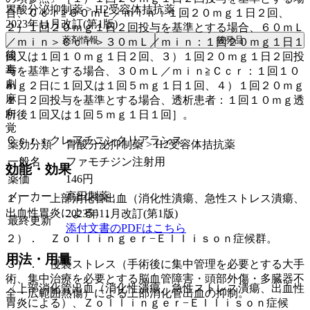
胃酸分泌抑制薬 > H2受容体拮抗薬
合、Ｃｃｒ≧６０ｍＬ／ｍｉｎ：１回２０ｍｇ１日２回、
2023年11月改訂(第1版)
２）１回２０ｍｇ１日２回投与を基準とする場合、６０ｍＬ
薬剤情報
後発品
／ｍｉｎ＞Ｃｃｒ＞３０ｍＬ／ｍｉｎ：１回２０ｍｇ１日１
後
回又は１回１０ｍｇ１日２回、３）１回２０ｍｇ１日２回投
毒
与を基準とする場合、３０ｍＬ／ｍｉｎ≧Ｃｃｒ：１回１０
劇
ｍｇ２日に１回又は１回５ｍｇ１日１回、４）１回２０ｍｇ
麻
１日２回投与を基準とする場合、透析患者：１回１０ｍｇ透
向
析後１回又は１回５ｍｇ１日１回］。
覚
Ｃｃｒ：クレアチニンクリアランス。
薬効分類
胃酸分泌抑制薬 > H2受容体拮抗薬
一般名
ファモチジン注射用
効能・効果
薬価
146
円
メーカー
高田製薬
１）． 上部消化管出血（消化性潰瘍、急性ストレス潰瘍、
出血性胃炎による）。
2023年11月改訂(第1版)
最終更新
添付文書のPDFはこちら
２）． Ｚｏｌｌｉｎｇｅｒ−Ｅｌｌｉｓｏｎ症候群。
用法・用量
３）． 侵襲ストレス（手術後に集中管理を必要とする大手
術、集中治療を必要とする脳血管障害・頭部外傷・多臓器不
〈上部消化管出血（消化性潰瘍、急性ストレス潰瘍、出血性
全・広範囲熱傷）による上部消化管出血の抑制。
胃炎による）、Ｚｏｌｌｉｎｇｅｒ−Ｅｌｌｉｓｏｎ症候