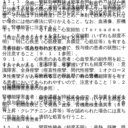
１１．１．５． 横紋筋融解症（頻度不明）：高カリウム血
８．１． 治療にあたっては経過を十分に観察し、病状に応
症、ミオグロビン尿、著明な血清逸脱酵素上昇、筋肉痛等が
じ治療上必要最小限の使用（手術侵襲ストレスは３日間程
認められた場合には直ちに投与を中止し、適切な処置を行う
度、その他は７日間程度）にとどめ、本剤で効果がみられな
こと。
い場合には他の療法に切りかえること。なお、血液像、肝機
能、腎機能等に注意すること。
１１．１．６． ＱＴ延長、心室頻拍（Ｔｏｒｓａｄｅｓ
ｄｅ Ｐｏｉｎｔｅｓを含む）、心室細動（いずれも頻度不
（特定の背景を有する患者に関する注意）
明）：特に心疾患（心筋梗塞、弁膜症、心筋症等）を有する
患者においてあらわれやすいので、投与後の患者の状態に十
（合併症・既往歴等のある患者）
分注意すること〔９．１．１参照〕。
９．１．１． 心疾患のある患者：心血管系の副作用を起こ
１１．１．７． 意識障害、痙攣（いずれも頻度不明）：意
すおそれがある〔１１．１．６参照〕。
識障害、全身痙攣（痙直性痙攣、間代性痙攣、ミオクローヌ
９．１．２． 薬物過敏症の既往歴のある患者。
ス性痙攣）があらわれることがあり、特に腎機能障害を有す
る患者においてあらわれやすいので、注意すること〔９．２
（腎機能障害患者）
腎機能障害患者の項参照〕。
腎機能障害患者：血中濃度が持続するので、投与量を減ずる
１１．１．８． 間質性腎炎、急性腎障害（いずれも頻度不
か投与間隔をあけて使用すること〔７．１、１１．１．７参
明）：初期症状として発熱、皮疹、腎機能検査値異常（ＢＵ
照〕。
Ｎ上昇・クレアチニン上昇等）等が認められた場合には直ち
に投与を中止し、適切な処置を行うこと。
（肝機能障害患者）
１１．１．９． 間質性肺炎（頻度不明）：発熱、咳嗽、呼