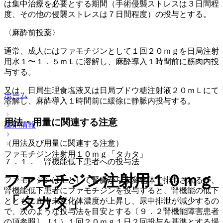
は集中治療を必要とする期間（手術侵襲ストレスは３日間程
度、その他の侵襲ストレスは７日間程度）の投与とする。
〈麻酔前投薬〉
通常、成人にはファモチジンとして１回２０ｍｇを日局注射
用水１〜１．５ｍＬに溶解し、麻酔導入１時間前に筋肉内投
与する。
又は、日局生理食塩液又は日局ブドウ糖注射液２０ｍＬにて
ホーム
溶解し、麻酔導入１時間前に緩徐に静脈内投与する。
用法・用量に関連する注意
薬剤情報
（用法及び用量に関連する注意）
ファモチジン注射用１０ｍｇ「タカタ」
７．１． 腎機能低下患者への投与法
ファモチジン注射用１０ｍｇ
ファモチジンは主として腎臓から未変化体で排泄されるが、
腎機能低下患者にファモチジンを投与すると、腎機能の低下
「タカタ」
とともに血中未変化体濃度が上昇し、尿中排泄が減少するの
で、次のような投与法を目安とする〔９．２腎機能障害患者
の項参照〕［１）１回２０ｍｇ１日２回投与を基準とする場