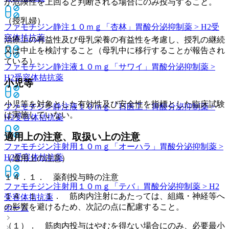
が危険性を上回ると判断される場合にのみ投与すること。
（授乳婦）
ファモチジン静注１０ｍｇ「杏林」
胃酸分泌抑制薬 > H2受
容体拮抗薬
治療上の有益性及び母乳栄養の有益性を考慮し、授乳の継続
又は中止を検討すること（母乳中に移行することが報告され
ている）。
ファモチジン静注液１０ｍｇ「サワイ」
胃酸分泌抑制薬 >
H2受容体拮抗薬
小児等
小児等を対象とした有効性及び安全性を指標とした臨床試験
ファモチジン静注液１０ｍｇ「日医工」
胃酸分泌抑制薬 >
は実施していない。
H2受容体拮抗薬
適用上の注意、取扱い上の注意
ファモチジン注射用１０ｍｇ「オーハラ」
胃酸分泌抑制薬 >
H2受容体拮抗薬
（適用上の注意）
１４．１． 薬剤投与時の注意
ファモチジン注射用１０ｍｇ「テバ」
胃酸分泌抑制薬 > H2
１４．１．１． 筋肉内注射にあたっては、組織・神経等へ
受容体拮抗薬
の影響を避けるため、次記の点に配慮すること。
ホーム
（１）． 筋肉内投与はやむを得ない場合にのみ、必要最小