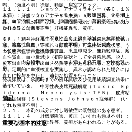
鳴、（頻度不明）徐脈、頻脈、房室ブロック。
１１．１．１． ショック、アナフィラキシー（各０．１％
未満）：ショック、アナフィラキシー（呼吸困難、全身潮
５）． 肝臓：（０．１〜５％未満）ＡＳＴ上昇、ＡＬＴ上
紅、血管浮腫＜顔面浮腫、咽頭浮腫等＞、蕁麻疹等）があら
昇、Ａｌ−Ｐ上昇、（０．１％未満）総ビリルビン上昇、Ｌ
われることがある。
ＤＨ上昇、（頻度不明）肝機能異常、黄疸。
１１．１．２． 再生不良性貧血、汎血球減少、無顆粒球
６）． 精神神経系：（０．１％未満）全身倦怠感、無気力
症、溶血性貧血（いずれも頻度不明）、血小板減少（０．
感、頭痛、眠気、不眠、（頻度不明）可逆性の錯乱状態、う
１％未満）：再生不良性貧血、汎血球減少、無顆粒球症、溶
つ状態、痙攣、意識障害。
血性貧血、血小板減少（初期症状として全身倦怠感、脱力、
７）． 内分泌系：（０．１％未満）月経不順、女性化乳
皮下出血・粘膜下出血、発熱等）があらわれることがあるの
房。
で、定期的に血液検査を実施し、異常が認められた場合には
直ちに投与を中止し、適切な処置を行うこと。
発現頻度は、承認時までの臨床試験及び使用成績調査結果に
基づいている。
１１．１．３． 中毒性表皮壊死融解症（Ｔｏｘｉｃ Ｅｐ
ｉｄｅｒｍａｌ Ｎｅｃｒｏｌｙｓｉｓ：ＴＥＮ）、皮膚粘
禁忌
膜眼症候群（Ｓｔｅｖｅｎｓ−Ｊｏｈｎｓｏｎ症候群）（い
ずれも頻度不明）。
２．１． 本剤の成分に対し過敏症の既往歴のある患者。
１１．１．４． 肝機能障害、黄疸（いずれも頻度不明）：
ＡＳＴ上昇・ＡＬＴ上昇等、黄疸があらわれることがある。
重要な基本的注意