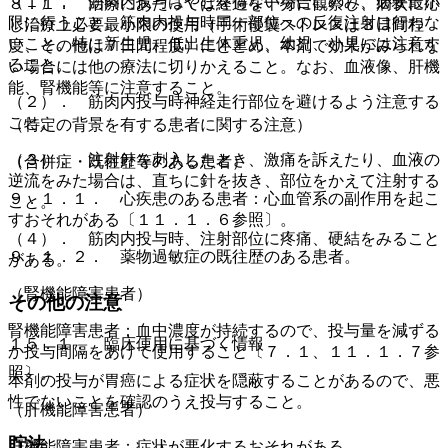
（１）． 筋肉内投与はやむを得ない場合にのみ、必要最小
８．１． 治療にあたっては経過を十分に観察し、病状に応
限に行うこと。筋肉内投与時同一部位への反復注射は行わな
じ治療上必要最小限の使用（手術侵襲ストレスは３日間程
いこと。特に新生児、低出生体重児、幼児、小児には注意す
度、その他は７日間程度）にとどめ、本剤で効果がみられな
ること。
い場合には他の療法に切りかえること。なお、血液像、肝機
能、腎機能等に注意すること。
（２）． 筋肉内投与時神経走行部位を避けるよう注意する
こと。
（特定の背景を有する患者に関する注意）
（３）． 注射針を刺入したとき、激痛を訴えたり、血液の
（合併症・既往歴等のある患者）
逆流をみた場合は、直ちに針を抜き、部位をかえて注射する
９．１．１． 心疾患のある患者：心血管系の副作用を起こ
こと。
すおそれがある〔１１．１．６参照〕。
（４）． 筋肉内投与時、注射部位に疼痛、硬結をみること
９．１．２． 薬物過敏症の既往歴のある患者。
がある。
（腎機能障害患者）
その他の注意
腎機能障害患者：血中濃度が持続するので、投与量を減ずる
１５．１． 臨床使用に基づく情報
か投与間隔をあけて使用すること〔７．１、１１．１．７参
照〕。
本剤の投与が胃癌による症状を隠蔽することがあるので、悪
性でないことを確認のうえ投与すること。
（肝機能障害患者）
貯法
肝機能障害患者：症状が悪化するおそれがある。