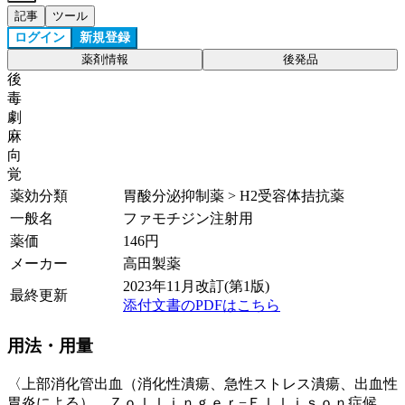
記事
ツール
ログイン
新規登録
薬剤情報
後発品
後
毒
劇
麻
向
覚
薬効分類
胃酸分泌抑制薬 > H2受容体拮抗薬
一般名
ファモチジン注射用
薬価
146
円
メーカー
高田製薬
2023年11月改訂(第1版)
最終更新
添付文書のPDFはこちら
用法・用量
〈上部消化管出血（消化性潰瘍、急性ストレス潰瘍、出血性
胃炎による）、Ｚｏｌｌｉｎｇｅｒ−Ｅｌｌｉｓｏｎ症候