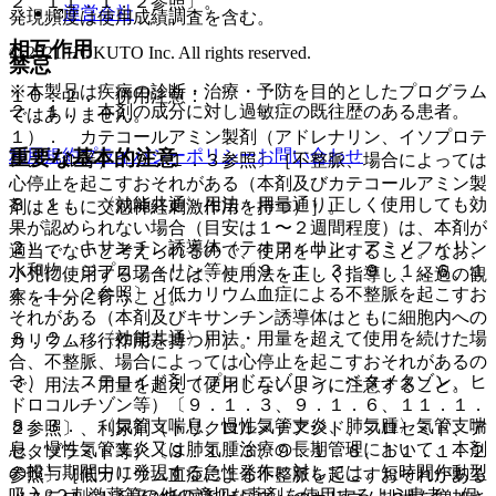
２、１１．１．２参照〕。
運営会社
発現頻度は使用成績調査を含む。
相互作用
© 2021 HOKUTO Inc. All rights reserved.
禁忌
※本製品は疾病の診断・治療・予防を目的としたプログラム
１０．２． 併用注意：
２．１． 本剤の成分に対し過敏症の既往歴のある患者。
ではありません。
１）． カテコールアミン製剤（アドレナリン、イソプロテ
利用規約
プライバシーポリシー
お問い合わせ
重要な基本的注意
レノール等）〔９．１．３参照〕［不整脈、場合によっては
心停止を起こすおそれがある（本剤及びカテコールアミン製
８．１． 〈効能共通〉用法・用量通り正しく使用しても効
剤はともに交感神経刺激作用を持つ）］。
果が認められない場合（目安は１〜２週間程度）は、本剤が
２）． キサンチン誘導体（テオフィリン、アミノフィリン
適当でないと考えられるので、使用を中止すること。なお、
水和物、ジプロフィリン等）〔９．１．３、９．１．６、１
小児に使用する場合には、使用法を正しく指導し、経過の観
１．１．２参照〕［低カリウム血症による不整脈を起こすお
察を十分に行うこと。
それがある（本剤及びキサンチン誘導体はともに細胞内への
８．２． 〈効能共通〉用法・用量を超えて使用を続けた場
カリウム移行作用を持つ）］。
合、不整脈、場合によっては心停止を起こすおそれがあるの
３）． ステロイド剤（プレドニゾロン、ベタメタゾン、ヒ
で、用法・用量を超えて使用しないように注意すること。
ドロコルチゾン等）〔９．１．３、９．１．６、１１．１．
８．３． 〈気管支喘息、慢性気管支炎、肺気腫〉気管支喘
２参照〕、利尿剤（トリクロルメチアジド、フロセミド、ア
息、慢性気管支炎又は肺気腫治療の長期管理において、本剤
セタゾラミド等）〔９．１．３、９．１．６、１１．１．２
の投与期間中に発現する急性発作に対しては、短時間作動型
参照〕［低カリウム血症による不整脈を起こすおそれがある
吸入β２刺激薬等の他の適切な薬剤を使用するよう患者、保