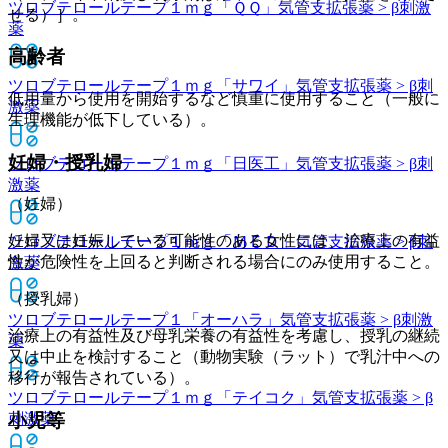
ツロブテロールテープ１ｍｇ「ＱＱ」
気管支拡張薬 > β刺激
せる）］。
薬
高齢者
ツロブテロールテープ１ｍｇ「サワイ」
気管支拡張薬 > β刺
低用量から使用を開始するなど慎重に使用すること（一般に
激薬
生理機能が低下している）。
妊婦・授乳婦
ツロブテロールテープ１ｍｇ「日医工」
気管支拡張薬 > β刺
激薬
（妊婦）
妊婦又は妊娠している可能性のある女性には、治療上の有益
ツロブテロールテープ１ｍｇ「ＭＥＤ」
気管支拡張薬 > β刺
性が危険性を上回ると判断される場合にのみ使用すること。
激薬
（授乳婦）
ツロブテロールテープ１「オーハラ」
気管支拡張薬 > β刺激
治療上の有益性及び母乳栄養の有益性を考慮し、授乳の継続
薬
又は中止を検討すること（動物実験（ラット）で乳汁中への
移行が報告されている）。
ツロブテロールテープ１ｍｇ「テイコク」
気管支拡張薬 > β
刺激薬
小児等