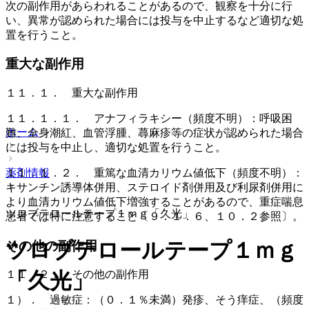
次の副作用があらわれることがあるので、観察を十分に行
い、異常が認められた場合には投与を中止するなど適切な処
置を行うこと。
重大な副作用
１１．１． 重大な副作用
１１．１．１． アナフィラキシー（頻度不明）：呼吸困
ホーム
難、全身潮紅、血管浮腫、蕁麻疹等の症状が認められた場合
には投与を中止し、適切な処置を行うこと。
薬剤情報
１１．１．２． 重篤な血清カリウム値低下（頻度不明）：
キサンチン誘導体併用、ステロイド剤併用及び利尿剤併用に
より血清カリウム値低下増強することがあるので、重症喘息
ツロブテロールテープ１ｍｇ「久光」
患者では特に注意すること〔９．１．６、１０．２参照〕。
ツロブテロールテープ１ｍｇ
その他の副作用
「久光」
１１．２． その他の副作用
１）． 過敏症：（０．１％未満）発疹、そう痒症、（頻度