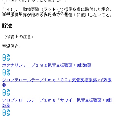
（４）． 動物実験（ラット）で損傷皮膚に貼付した場合、
ツロブテロールテープ１ｍｇ「久光」
血中濃度上昇が認められたので、創傷面に使用しないこと。
貯法
（保管上の注意）
室温保存。
ホクナリンテープ１ｍｇ
気管支拡張薬 > β刺激薬
ツロブテロールテープ１ｍｇ「ＱＱ」
気管支拡張薬 > β刺激
薬
ツロブテロールテープ１ｍｇ「サワイ」
気管支拡張薬 > β刺
激薬