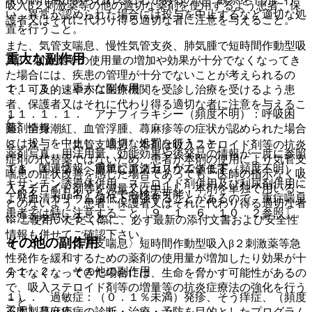
吸入β２刺激薬等の他の適切な薬剤を使用するよう患者、保
い、異常が認められた場合には投与を中止するなど適切な処
護者又はそれに代わり得る適切な者に注意を与えること。
置を行うこと。
また、気管支喘息、慢性気管支炎、肺気腫で短時間作動型吸
重大な副作用
入β２刺激薬等の使用量の増加や効果が十分でなくなってき
た場合には、疾患の管理が十分でないことが考えられるの
１１．１． 重大な副作用
で、可及的速やかに医療機関を受診し治療を受けるよう患
者、保護者又はそれに代わり得る適切な者に注意を与えるこ
１１．１．１． アナフィラキシー（頻度不明）：呼吸困
と。
薬剤情報
難、全身潮紅、血管浮腫、蕁麻疹等の症状が認められた場合
には投与を中止し、適切な処置を行うこと。
８．４． 〈気管支喘息〉本剤は吸入ステロイド剤等の抗炎
薬剤写真、用法用量、効能効果や後発品の情報が一度に参照
症剤の代替薬ではないため、患者が本剤の使用により気管支
でき、関連情報へ簡単にアクセスができます。
１１．１．２． 重篤な血清カリウム値低下（頻度不明）：
喘息の症状改善を感じた場合であっても、医師の指示なく吸
キサンチン誘導体併用、ステロイド剤併用及び利尿剤併用に
入ステロイド剤等を減量又は中止し、本剤を単独で用いるこ
一般名、製品名どちらでも検索可能！
より血清カリウム値低下増強することがあるので、重症喘息
とのないよう、患者、保護者又はそれに代わり得る適切な者
患者では特に注意すること〔９．１．６、１０．２参照〕。
に注意を与えること。
※ ご使用いただく際に、必ず最新の添付文書および安全性
情報も併せてご確認下さい。
その他の副作用
８．５． 〈気管支喘息〉短時間作動型吸入β２刺激薬等急
性発作を緩和するための薬剤の使用量が増加したり効果が十
１１．２． その他の副作用
分でなくなってきた場合には、生命を脅かす可能性があるの
で、吸入ステロイド剤等の増量等の抗炎症療法の強化を行う
１）． 過敏症：（０．１％未満）発疹、そう痒症、（頻度
こと。
※本製品は疾病の診断・治療・予防を目的としたプログラム
不明）蕁麻疹。