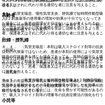
（ステロイド剤及び利尿剤は尿中へのカリウム排泄を増加さ
護者又はそれに代わり得る適切な者に注意を与えること。
せる）］。
また、気管支喘息、慢性気管支炎、肺気腫で短時間作動型吸
高齢者
入β２刺激薬等の使用量の増加や効果が十分でなくなってき
た場合には、疾患の管理が十分でないことが考えられるの
低用量から使用を開始するなど慎重に使用すること（一般に
で、可及的速やかに医療機関を受診し治療を受けるよう患
生理機能が低下している）。
者、保護者又はそれに代わり得る適切な者に注意を与えるこ
と。
妊婦・授乳婦
８．４． 〈気管支喘息〉本剤は吸入ステロイド剤等の抗炎
（妊婦）
症剤の代替薬ではないため、患者が本剤の使用により気管支
喘息の症状改善を感じた場合であっても、医師の指示なく吸
妊婦又は妊娠している可能性のある女性には、治療上の有益
入ステロイド剤等を減量又は中止し、本剤を単独で用いるこ
性が危険性を上回ると判断される場合にのみ使用すること。
とのないよう、患者、保護者又はそれに代わり得る適切な者
に注意を与えること。
（授乳婦）
８．５． 〈気管支喘息〉短時間作動型吸入β２刺激薬等急
治療上の有益性及び母乳栄養の有益性を考慮し、授乳の継続
性発作を緩和するための薬剤の使用量が増加したり効果が十
又は中止を検討すること（動物実験（ラット）で乳汁中への
分でなくなってきた場合には、生命を脅かす可能性があるの
移行が報告されている）。
で、吸入ステロイド剤等の増量等の抗炎症療法の強化を行う
こと。
小児等