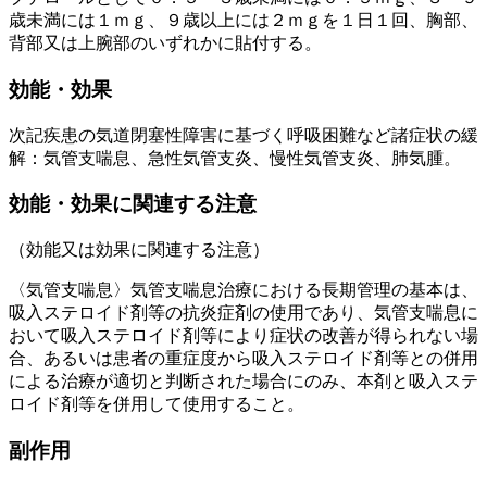
歳未満には１ｍｇ、９歳以上には２ｍｇを１日１回、胸部、
背部又は上腕部のいずれかに貼付する。
効能・効果
次記疾患の気道閉塞性障害に基づく呼吸困難など諸症状の緩
解：気管支喘息、急性気管支炎、慢性気管支炎、肺気腫。
効能・効果に関連する注意
（効能又は効果に関連する注意）
〈気管支喘息〉気管支喘息治療における長期管理の基本は、
吸入ステロイド剤等の抗炎症剤の使用であり、気管支喘息に
おいて吸入ステロイド剤等により症状の改善が得られない場
合、あるいは患者の重症度から吸入ステロイド剤等との併用
による治療が適切と判断された場合にのみ、本剤と吸入ステ
ロイド剤等を併用して使用すること。
副作用