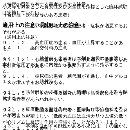
（特定の背景を有する患者に関する注意）
小児等を対象とした有効性及び安全性を指標とした臨床試験
は実施していない。
（合併症・既往歴等のある患者）
適用上の注意、取扱い上の注意
９．１．１． 甲状腺機能亢進症の患者：症状が増悪するお
それがある。
（適用上の注意）
９．１．２． 高血圧症の患者：血圧が上昇することがあ
１４．１． 薬剤交付時の注意
る。
１４．１．１． 貼付前：患者には本剤を内袋のまま渡し、
９．１．３． 心疾患のある患者：心悸亢進、不整脈等があ
本剤を使用するときに内袋から取り出すように指示するこ
らわれることがある〔１０．２参照〕。
と。
９．１．４． 糖尿病の患者：糖代謝が亢進し、血中グルコ
１４．１．２． 貼付時
ースが増加するおそれがある。
（１）． 貼付部位の皮膚を拭い、清潔にしてから本剤を貼
９．１．５． アトピー性皮膚炎の患者：貼付部位にそう痒
付すること。
感、発赤等があらわれやすい。
（２）． 皮膚刺激を避けるため、毎回貼付部位を変えるこ
９．１．６． 低酸素血症の患者：血清カリウム値をモニタ
とが望ましい。
ーすることが望ましい（低酸素血症は血清カリウム値の低下
が心リズムに及ぼす作用を増強することがある）〔１０．
（３）． 本剤をはがす可能性がある小児には、手の届かな
２、１１．１．２参照〕。