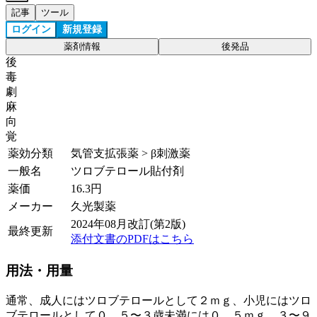
記事
ツール
ログイン
新規登録
薬剤情報
後発品
後
毒
劇
麻
向
覚
薬効分類
気管支拡張薬 > β刺激薬
一般名
ツロブテロール貼付剤
薬価
16.3
円
メーカー
久光製薬
2024年08月改訂(第2版)
最終更新
添付文書のPDFはこちら
用法・用量
通常、成人にはツロブテロールとして２ｍｇ、小児にはツロ
ブテロールとして０．５〜３歳未満には０．５ｍｇ、３〜９