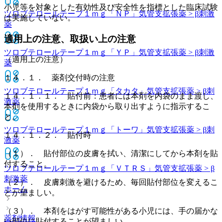
小児等を対象とした有効性及び安全性を指標とした臨床試験
ツロブテロールテープ１ｍｇ「ＮＰ」
気管支拡張薬 > β刺激
は実施していない。
薬
適用上の注意、取扱い上の注意
ツロブテロールテープ１ｍｇ「ＹＰ」
気管支拡張薬 > β刺激
（適用上の注意）
薬
１４．１． 薬剤交付時の注意
ツロブテロールテープ１ｍｇ「タカタ」
気管支拡張薬 > β刺
１４．１．１． 貼付前：患者には本剤を内袋のまま渡し、
激薬
本剤を使用するときに内袋から取り出すように指示するこ
と。
ツロブテロールテープ１ｍｇ「トーワ」
気管支拡張薬 > β刺
１４．１．２． 貼付時
激薬
（１）． 貼付部位の皮膚を拭い、清潔にしてから本剤を貼
付すること。
ツロブテロールテープ１ｍｇ「ＶＴＲＳ」
気管支拡張薬 > β
刺激薬
（２）． 皮膚刺激を避けるため、毎回貼付部位を変えるこ
ホーム
とが望ましい。
（３）． 本剤をはがす可能性がある小児には、手の届かな
薬剤情報
い部位に貼付することが望ましい。