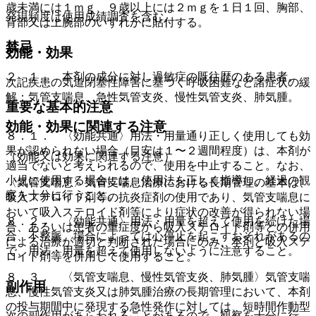
歳未満には１ｍｇ、９歳以上には２ｍｇを１日１回、胸部、
発現頻度は使用成績調査を含む。
背部又は上腕部のいずれかに貼付する。
禁忌
効能・効果
２．１． 本剤の成分に対し過敏症の既往歴のある患者。
次記疾患の気道閉塞性障害に基づく呼吸困難など諸症状の緩
解：気管支喘息、急性気管支炎、慢性気管支炎、肺気腫。
重要な基本的注意
効能・効果に関連する注意
８．１． 〈効能共通〉用法・用量通り正しく使用しても効
果が認められない場合（目安は１〜２週間程度）は、本剤が
（効能又は効果に関連する注意）
適当でないと考えられるので、使用を中止すること。なお、
小児に使用する場合には、使用法を正しく指導し、経過の観
〈気管支喘息〉気管支喘息治療における長期管理の基本は、
察を十分に行うこと。
吸入ステロイド剤等の抗炎症剤の使用であり、気管支喘息に
おいて吸入ステロイド剤等により症状の改善が得られない場
８．２． 〈効能共通〉用法・用量を超えて使用を続けた場
合、あるいは患者の重症度から吸入ステロイド剤等との併用
合、不整脈、場合によっては心停止を起こすおそれがあるの
による治療が適切と判断された場合にのみ、本剤と吸入ステ
で、用法・用量を超えて使用しないように注意すること。
ロイド剤等を併用して使用すること。
８．３． 〈気管支喘息、慢性気管支炎、肺気腫〉気管支喘
副作用
息、慢性気管支炎又は肺気腫治療の長期管理において、本剤
の投与期間中に発現する急性発作に対しては、短時間作動型
次の副作用があらわれることがあるので、観察を十分に行