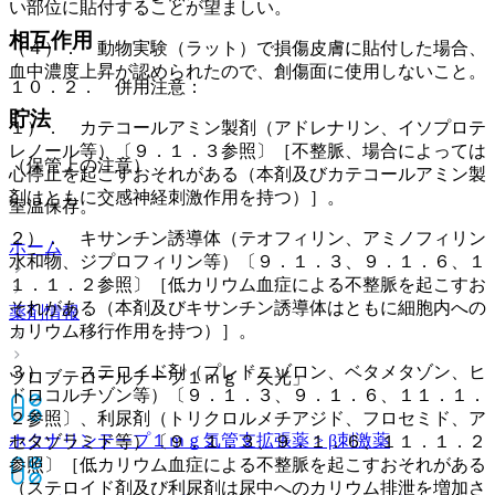
い部位に貼付することが望ましい。
相互作用
（４）． 動物実験（ラット）で損傷皮膚に貼付した場合、
血中濃度上昇が認められたので、創傷面に使用しないこと。
１０．２． 併用注意：
貯法
１）． カテコールアミン製剤（アドレナリン、イソプロテ
レノール等）〔９．１．３参照〕［不整脈、場合によっては
（保管上の注意）
心停止を起こすおそれがある（本剤及びカテコールアミン製
剤はともに交感神経刺激作用を持つ）］。
室温保存。
２）． キサンチン誘導体（テオフィリン、アミノフィリン
ホーム
水和物、ジプロフィリン等）〔９．１．３、９．１．６、１
１．１．２参照〕［低カリウム血症による不整脈を起こすお
それがある（本剤及びキサンチン誘導体はともに細胞内への
薬剤情報
カリウム移行作用を持つ）］。
３）． ステロイド剤（プレドニゾロン、ベタメタゾン、ヒ
ツロブテロールテープ１ｍｇ「久光」
ドロコルチゾン等）〔９．１．３、９．１．６、１１．１．
２参照〕、利尿剤（トリクロルメチアジド、フロセミド、ア
ホクナリンテープ１ｍｇ
気管支拡張薬 > β刺激薬
セタゾラミド等）〔９．１．３、９．１．６、１１．１．２
参照〕［低カリウム血症による不整脈を起こすおそれがある
（ステロイド剤及び利尿剤は尿中へのカリウム排泄を増加さ