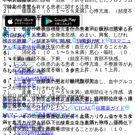
ではありません。
（特定の背景を有する患者に関する注意）
２）． 循環器：（０．１〜５％未満）心悸亢進、（頻度不
明）顔面紅潮、不整脈、頻脈。
（合併症・既往歴等のある患者）
３）． 精神神経系：（０．１〜５％未満）振戦、頭痛、不
９．１．１． 甲状腺機能亢進症の患者：症状が増悪するお
ホーム
ノート
眠、（０．１％未満）全身倦怠感、めまい、興奮、しびれ
それがある。
表・計算
レジメン
CTCAE
抗菌薬ガイド
ERマニュ
感、筋痙縮、（頻度不明）熱感、こわばり感。
９．１．２． 高血圧症の患者：血圧が上昇することがあ
アル
薬剤情報
ポスト
４）． 消化器：（０．１〜５％未満）悪心・嘔吐、（０．
る。
１％未満）食欲不振、下痢、（頻度不明）胃部不快感。
新規登録
９．１．３． 心疾患のある患者：心悸亢進、不整脈等があ
ログイン
５）． 肝臓：（頻度不明）ＡＳＴ上昇、ＡＬＴ上昇。
らわれることがある〔１０．２参照〕。
監修医師一覧
UpToDate特別割引
６）． 血液：（頻度不明）好酸球数増加。
９．１．４． 糖尿病の患者：糖代謝が亢進し、血中グルコ
運営会社
ースが増加するおそれがある。
７）． 皮膚：（０．１〜５％未満）適用部位そう痒感、適
© 2021 HOKUTO Inc. All rights reserved.
用部位紅斑、接触性皮膚炎、（頻度不明）適用部位疼痛、適
９．１．５． アトピー性皮膚炎の患者：貼付部位にそう痒
利用規約
プライバシーポリシー
お問い合わせ
用部位変色。
感、発赤等があらわれやすい。
ホーム
表・計算
レジメン
CTCAE
抗菌薬ガイド
ERマニュアル
薬剤情報
ポスト
８）． その他：（５％以上）ＣＫ上昇、（０．１〜５％未
９．１．６． 低酸素血症の患者：血清カリウム値をモニタ
満）血清カリウム値低下、（０．１％未満）胸痛、浮腫、
ーすることが望ましい（低酸素血症は血清カリウム値の低下
監修医師一覧
（頻度不明）口渇、筋肉痛。
が心リズムに及ぼす作用を増強することがある）〔１０．
UpToDate特別割引