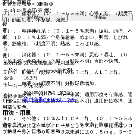
不明）蕁麻疹。
気管支拡張薬 > β刺激薬
2024年08月改訂(第2版)
２）． 循環器：（０．１〜５％未満）心悸亢進、（頻度不
薬剤情報
後発品
明）顔面紅潮、不整脈、頻脈。
後
毒
３）． 精神神経系：（０．１〜５％未満）振戦、頭痛、不
劇
眠、（０．１％未満）全身倦怠感、めまい、興奮、しびれ
麻
感、筋痙縮、（頻度不明）熱感、こわばり感。
向
４）． 消化器：（０．１〜５％未満）悪心・嘔吐、（０．
覚
１％未満）食欲不振、下痢、（頻度不明）胃部不快感。
薬効分類
気管支拡張薬 > β刺激薬
一般名
ツロブテロール貼付剤
５）． 肝臓：（頻度不明）ＡＳＴ上昇、ＡＬＴ上昇。
薬価
16.3
円
６）． 血液：（頻度不明）好酸球数増加。
メーカー
久光製薬
2024年08月改訂(第2版)
７）． 皮膚：（０．１〜５％未満）適用部位そう痒感、適
最終更新
添付文書のPDFはこちら
用部位紅斑、接触性皮膚炎、（頻度不明）適用部位疼痛、適
用部位変色。
用法・用量
８）． その他：（５％以上）ＣＫ上昇、（０．１〜５％未
満）血清カリウム値低下、（０．１％未満）胸痛、浮腫、
通常、成人にはツロブテロールとして２ｍｇ、小児にはツロ
（頻度不明）口渇、筋肉痛。
ブテロールとして０．５〜３歳未満には０．５ｍｇ、３〜９