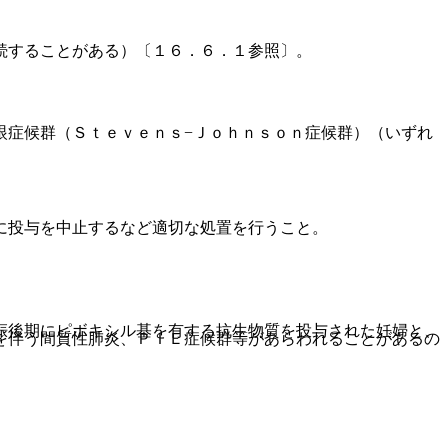
続することがある）〔１６．６．１参照〕。
眼症候群（Ｓｔｅｖｅｎｓ−Ｊｏｈｎｓｏｎ症候群）（いずれ
に投与を中止するなど適切な処置を行うこと。
娠後期にピボキシル基を有する抗生物質を投与された妊婦と、
を伴う間質性肺炎、ＰＩＥ症候群等があらわれることがあるの