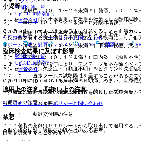
ログイン
小児等
監修医師一覧
１）． 過敏症：（０．１〜２％未満＊）発疹、（０．１％
UpToDate特別割引
９．７．１． 低出生体重児、新生児を対象とした臨床試験
運営会社
２）． 血液：（０．１〜２％未満＊）好酸球増多、（０．
９．７．２． カルニチンの低下に注意すること。血清カル
© 2021 HOKUTO Inc. All rights reserved.
３）． 肝臓：（０．１〜２％未満＊）ＡＳＴ上昇、ＡＬＴ
利用規約
プライバシーポリシー
お問い合わせ
キシル基を有する抗生物質（小児用製剤）の投与により、低
ホーム
表・計算
レジメン
CTCAE
抗菌薬ガイド
E
４）． 消化器：（０．１〜２％未満＊）下痢・軟便、悪心
臨床検査結果に及ぼす影響
監修医師一覧
５）． 菌交代症：（０．１％未満＊）口内炎、（頻度不明
UpToDate特別割引
１２．１． 本剤の投与により、テステープ反応を除くベネ
６）． ビタミン欠乏症：（頻度不明）※ビタミンＫ欠乏症
運営会社
１２．２． 直接クームス試験陽性を呈することがあるので
７）． その他：（０．１％未満＊）頭痛、めまい、全身倦
© 2021 HOKUTO Inc. All rights reserved.
適用上の注意、取扱い上の注意
※本製品は疾病の診断・治療・予防を目的としたプログラム
＊）臨床試験と承認後の使用成績調査を合算した発現頻度。
（適用上の注意）
利用規約
プライバシーポリシー
お問い合わせ
※）〔９．１．３参照〕。
１４．１． 薬剤交付時の注意
禁忌
ＰＴＰ包装の薬剤はＰＴＰシートから取り出して服用するよ
本剤の成分に対し過敏症の既往歴のある患者。
併症を併発することがある）。