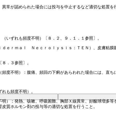
、異常が認められた場合には投与を中止するなど適切な処置を
）（いずれも頻度不明）〔８．２、９．１．１参照〕。
ｉｄｅｒｍａｌ Ｎｅｃｒｏｌｙｓｉｓ：ＴＥＮ）、皮膚粘膜
〔８．３参照〕。
（頻度不明）：腹痛、頻回の下痢があらわれた場合には、直ち
ずれも頻度不明）。
不明）：発熱、咳嗽、呼吸困難、胸部Ｘ線異常、好酸球増多等
腎皮質ホルモン剤の投与等の適切な処置を行うこと。