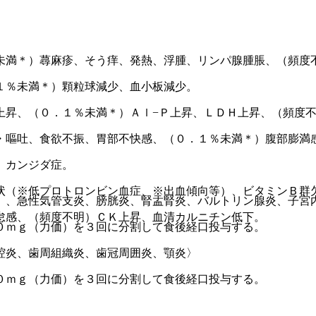
未満＊）蕁麻疹、そう痒、発熱、浮腫、リンパ腺腫脹、（頻度
１％未満＊）顆粒球減少、血小板減少。
上昇、（０．１％未満＊）Ａｌ−Ｐ上昇、ＬＤＨ上昇、（頻度
・嘔吐、食欲不振、胃部不快感、（０．１％未満＊）腹部膨満
）カンジダ症。
状（※低プロトロンビン血症、※出血傾向等）、ビタミンＢ群
）、急性気管支炎、膀胱炎、腎盂腎炎、バルトリン腺炎、子宮
怠感、（頻度不明）ＣＫ上昇、血清カルニチン低下。
０ｍｇ（力価）を３回に分割して食後経口投与する。
腔炎、歯周組織炎、歯冠周囲炎、顎炎〉
０ｍｇ（力価）を３回に分割して食後経口投与する。