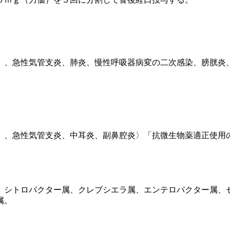
）、急性気管支炎、肺炎、慢性呼吸器病変の二次感染、膀胱炎
）、急性気管支炎、中耳炎、副鼻腔炎〉「抗微生物薬適正使用
、シトロバクター属、クレブシエラ属、エンテロバクター属、
属。