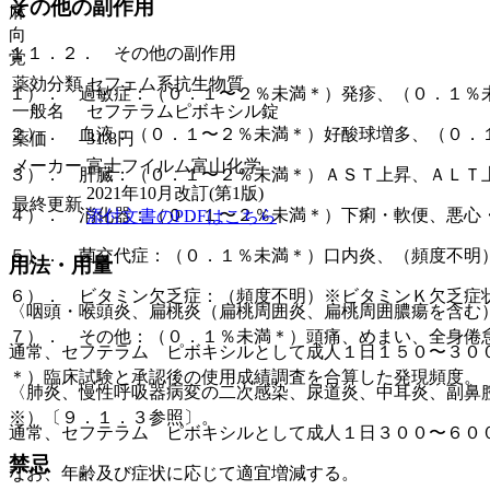
その他の副作用
麻
向
１１．２． その他の副作用
覚
薬効分類
セフェム系抗生物質
１）． 過敏症：（０．１〜２％未満＊）発疹、（０．１％
一般名
セフテラムピボキシル錠
２）． 血液：（０．１〜２％未満＊）好酸球増多、（０．
薬価
31.8
円
メーカー
富士フイルム富山化学
３）． 肝臓：（０．１〜２％未満＊）ＡＳＴ上昇、ＡＬＴ
2021年10月改訂(第1版)
最終更新
４）． 消化器：（０．１〜２％未満＊）下痢・軟便、悪心
添付文書のPDFはこちら
５）． 菌交代症：（０．１％未満＊）口内炎、（頻度不明
用法・用量
６）． ビタミン欠乏症：（頻度不明）※ビタミンＫ欠乏症
〈咽頭・喉頭炎、扁桃炎（扁桃周囲炎、扁桃周囲膿瘍を含む
７）． その他：（０．１％未満＊）頭痛、めまい、全身倦
通常、セフテラム ピボキシルとして成人１日１５０〜３０
＊）臨床試験と承認後の使用成績調査を合算した発現頻度。
〈肺炎、慢性呼吸器病変の二次感染、尿道炎、中耳炎、副鼻
※）〔９．１．３参照〕。
通常、セフテラム ピボキシルとして成人１日３００〜６０
禁忌
なお、年齢及び症状に応じて適宜増減する。