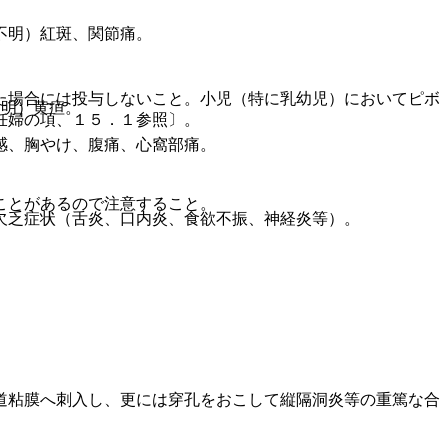
不明）紅斑、関節痛。
た場合には投与しないこと。小児（特に乳幼児）においてピボ
不明）黄疸。
妊婦の項、１５．１参照〕。
感、胸やけ、腹痛、心窩部痛。
ことがあるので注意すること。
欠乏症状（舌炎、口内炎、食欲不振、神経炎等）。
道粘膜へ刺入し、更には穿孔をおこして縦隔洞炎等の重篤な合