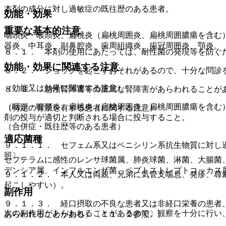
本剤の成分に対し過敏症の既往歴のある患者。
効能・効果
重要な基本的注意
咽頭炎・喉頭炎、扁桃炎（扁桃周囲炎、扁桃周囲膿瘍を含む
器炎、中耳炎、副鼻腔炎、歯周組織炎、歯冠周囲炎、顎炎。
８．１． 本剤の使用にあたっては、耐性菌の発現等を防ぐ
効能・効果に関連する注意
８．２． ショックを起こすおそれがあるので、十分な問診
（効能又は効果に関連する注意）
８．３． 急性腎障害等の重篤な腎障害があらわれることが
〈咽頭・喉頭炎、扁桃炎（扁桃周囲炎、扁桃周囲膿瘍を含む
（特定の背景を有する患者に関する注意）
剤の投与が適切と判断される場合に投与すること。
（合併症・既往歴等のある患者）
適応菌種
９．１．１． セフェム系又はペニシリン系抗生物質に対し
照〕。
セフテラムに感性のレンサ球菌属、肺炎球菌、淋菌、大腸菌
デンシア属、インフルエンザ菌、ペプトストレプトコッカス
９．１．２． 本人又は両親、兄弟に気管支喘息、発疹、蕁
起こしやすい）。
副作用
９．１．３． 経口摂取の不良な患者又は非経口栄養の患者
次の副作用があらわれることがあるので、観察を十分に行い
あらわれることがある）〔１１．２参照〕。