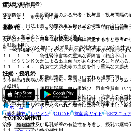
（腎機能障害患者）
重大な副作用
９．２．１． 高度腎障害のある患者：投与量・投与間隔の
薬剤情報
１１．１． 重大な副作用
薬剤写真、用法用量、効能効果や後発品の情報が一度に参照
高齢者
１１．１．１． ショック、アナフィラキシー（呼吸困難等
一般名、製品名どちらでも検索可能！
１１．１．２． 中毒性表皮壊死融解症（Ｔｏｘｉｃ Ｅｐ
次の点に注意し、用量並びに投与間隔に留意するなど患者の
も頻度不明）。
※ ご使用いただく際に、必ず最新の添付文書および安全性情
・ 生理機能が低下していることが多く副作用が発現しやす
１１．１．３． 急性腎障害等の重篤な腎障害（頻度不明）
・ ビタミンＫ欠乏による出血傾向があらわれることがある
１１．１．４． 偽膜性大腸炎等の血便を伴う重篤な大腸炎
妊婦・授乳婦
１１．１．５． 肝機能障害、黄疸（いずれも頻度不明）。
※本製品は疾病の診断・治療・予防を目的としたプログラム
（妊婦）
１１．１．６． 無顆粒球症、血小板減少、溶血性貧血（い
妊婦又は妊娠している可能性のある女性には、治療上の有益
１１．１．７． 間質性肺炎、ＰＩＥ症候群（いずれも頻度
その出生児において低カルニチン血症の発現が報告されてい
で、このような症状があらわれた場合には投与を中止し、副
ホーム
ノート
（授乳婦）
表・計算
レジメン
CTCAE
抗菌薬ガイド
ERマニュ
その他の副作用
治療上の有益性及び母乳栄養の有益性を考慮し、授乳の継続
新規登録
１１．２． その他の副作用