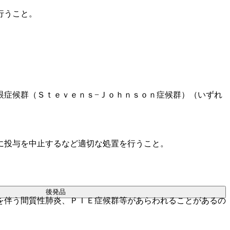
行うこと。
眼症候群（Ｓｔｅｖｅｎｓ−Ｊｏｈｎｓｏｎ症候群）（いずれ
に投与を中止するなど適切な処置を行うこと。
後発品
を伴う間質性肺炎、ＰＩＥ症候群等があらわれることがあるの