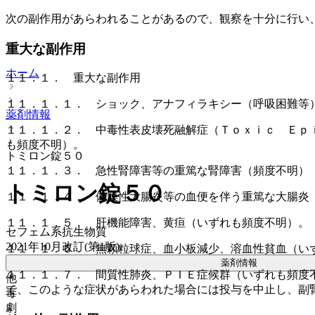
次の副作用があらわれることがあるので、観察を十分に行い
重大な副作用
ホーム
１１．１． 重大な副作用
１１．１．１． ショック、アナフィラキシー（呼吸困難等
薬剤情報
１１．１．２． 中毒性表皮壊死融解症（Ｔｏｘｉｃ Ｅｐ
も頻度不明）。
トミロン錠５０
１１．１．３． 急性腎障害等の重篤な腎障害（頻度不明）
トミロン錠５０
１１．１．４． 偽膜性大腸炎等の血便を伴う重篤な大腸炎
１１．１．５． 肝機能障害、黄疸（いずれも頻度不明）。
セフェム系抗生物質
2021年10月改訂(第1版)
１１．１．６． 無顆粒球症、血小板減少、溶血性貧血（い
薬剤情報
１１．１．７． 間質性肺炎、ＰＩＥ症候群（いずれも頻度
他
で、このような症状があらわれた場合には投与を中止し、副
毒
劇