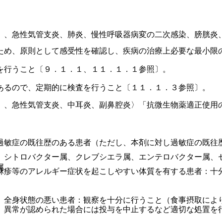
）、急性気管支炎、肺炎、慢性呼吸器病変の二次感染、膀胱炎
ため、原則として感受性を確認し、疾病の治療上必要な最小限
を行うこと〔９．１．１、１１．１．１参照〕。
あるので、定期的に検査を行うこと〔１１．１．３参照〕。
）、急性気管支炎、中耳炎、副鼻腔炎〉「抗微生物薬適正使用
過敏症の既往歴のある患者（ただし、本剤に対し過敏症の既往
、シトロバクター属、クレブシエラ属、エンテロバクター属、
属。
麻疹等のアレルギー症状を起こしやすい体質を有する患者：十
、全身状態の悪い患者：観察を十分に行うこと（食事摂取によ
、異常が認められた場合には投与を中止するなど適切な処置を