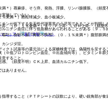
未満＊）蕁麻疹、そう痒、発熱、浮腫、リンパ腺腫脹、（頻度
は実施していない。
１％未満＊）顆粒球減少、血小板減少。
ニチンが低下する先天性代謝異常の小児等であることが判明し
上昇、（０．１％未満＊）Ａｌ−Ｐ上昇、ＬＤＨ上昇、（頻度
カルニチン血症に伴う低血糖があらわれることがある〔９．５
Rマニュアル
薬剤情報
ポスト
・嘔吐、食欲不振、胃部不快感、（０．１％未満＊）腹部膨満
）カンジダ症。
ディクト試薬等の還元法による尿糖検査では、偽陽性を呈する
状（※低プロトロンビン血症、※出血傾向等）、ビタミンＢ群
注意すること。
怠感、（頻度不明）ＣＫ上昇、血清カルニチン低下。
ではありません。
う指導すること（ＰＴＰシートの誤飲により、硬い鋭角部が食