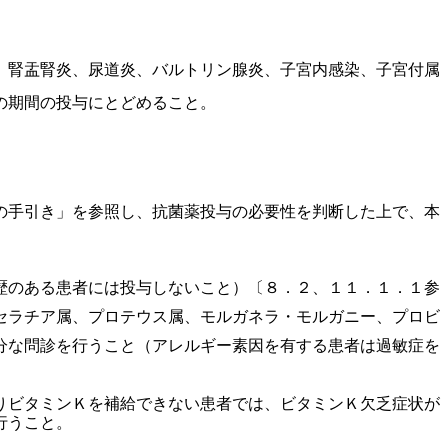
、腎盂腎炎、尿道炎、バルトリン腺炎、子宮内感染、子宮付属
の期間の投与にとどめること。
の手引き」を参照し、抗菌薬投与の必要性を判断した上で、本
歴のある患者には投与しないこと）〔８．２、１１．１．１参
セラチア属、プロテウス属、モルガネラ・モルガニー、プロビ
分な問診を行うこと（アレルギー素因を有する患者は過敏症を
りビタミンＫを補給できない患者では、ビタミンＫ欠乏症状が
行うこと。