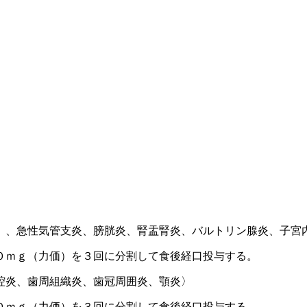
）、急性気管支炎、膀胱炎、腎盂腎炎、バルトリン腺炎、子宮
０ｍｇ（力価）を３回に分割して食後経口投与する。
腔炎、歯周組織炎、歯冠周囲炎、顎炎〉
０ｍｇ（力価）を３回に分割して食後経口投与する。