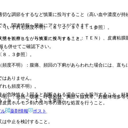
適切な調節をするなど慎重に投与すること（高い血中濃度が持
でき、関連情報へ簡単にアクセスができます。
）（いずれも頻度不明）〔８．２、９．１．１参照〕。
ｉｄｅｒｍａｌ Ｎｅｃｒｏｌｙｓｉｓ：ＴＥＮ）、皮膚粘膜
状態を観察しながら慎重に投与すること。
報も併せてご確認下さい。
い。
〔８．３参照〕。
。
（頻度不明）：腹痛、頻回の下痢があらわれた場合には、直ち
ではありません。
ずれも頻度不明）。
性が危険性を上回ると判断される場合にのみ投与すること。妊
不明）：発熱、咳嗽、呼吸困難、胸部Ｘ線異常、好酸球増多等
る〔９．７．２、１５．１参照〕。
腎皮質ホルモン剤の投与等の適切な処置を行うこと。
アル
薬剤情報
ポスト
又は中止を検討すること。