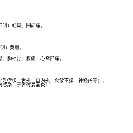
不明）紅斑、関節痛。
不明）黄疸。
感、胸やけ、腹痛、心窩部痛。
欠乏症状（舌炎、口内炎、食欲不振、神経炎等）。
内感染、子宮付属器炎〉