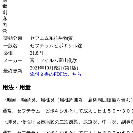
毒
劇
麻
向
覚
薬効分類
セフェム系抗生物質
一般名
セフテラムピボキシル錠
薬価
31.8
円
メーカー
富士フイルム富山化学
2021年10月改訂(第1版)
最終更新
添付文書のPDFはこちら
用法・用量
〈咽頭・喉頭炎、扁桃炎（扁桃周囲炎、扁桃周囲膿瘍を含む
通常、セフテラム ピボキシルとして成人１日１５０〜３０
〈肺炎、慢性呼吸器病変の二次感染、尿道炎、中耳炎、副鼻
通常、セフテラム ピボキシルとして成人１日３００〜６０