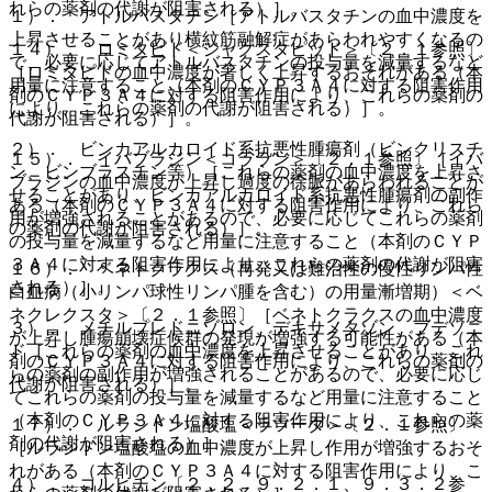
れらの薬剤の代謝が阻害される）］。
１）． アトルバスタチン［アトルバスタチンの血中濃度を
上昇させることがあり横紋筋融解症があらわれやすくなるの
１４）． ロミタピド＜ジャクスタピッド＞〔２．１参照〕
で、必要に応じてアトルバスタチンの投与量を減量するなど
［ロミタピドの血中濃度が著しく上昇するおそれがある（本
用量に注意すること（本剤のＣＹＰ３Ａ４に対する阻害作用
剤のＣＹＰ３Ａ４に対する阻害作用により、これらの薬剤の
により、これらの薬剤の代謝が阻害される）］。
代謝が阻害される）］。
２）． ビンカアルカロイド系抗悪性腫瘍剤（ビンクリスチ
１５）． イバブラジン＜コララン＞〔２．１参照〕［イバ
ン、ビンブラスチン等）［これらの薬剤の血中濃度を上昇さ
ブラジンの血中濃度が上昇し過度の徐脈があらわれることが
せることがあり、ビンカアルカロイド系抗悪性腫瘍剤の副作
ある（本剤のＣＹＰ３Ａ４に対する阻害作用により、これら
用が増強されることがあるので、必要に応じてこれらの薬剤
の薬剤の代謝が阻害される）］。
の投与量を減量するなど用量に注意すること（本剤のＣＹＰ
３Ａ４に対する阻害作用により、これらの薬剤の代謝が阻害
１６）． ベネトクラクス（再発又は難治性の慢性リンパ性
される）］。
白血病（小リンパ球性リンパ腫を含む）の用量漸増期）＜ベ
ネクレクスタ＞〔２．１参照〕［ベネトクラクスの血中濃度
３）． メチルプレドニゾロン、デキサメタゾン、ブデソニ
が上昇し腫瘍崩壊症候群の発現が増強する可能性がある（本
ド［これらの薬剤の血中濃度を上昇させることがあり、これ
剤のＣＹＰ３Ａ４に対する阻害作用により、これらの薬剤の
らの薬剤の副作用が増強されることがあるので、必要に応じ
代謝が阻害される）］。
てこれらの薬剤の投与量を減量するなど用量に注意すること
（本剤のＣＹＰ３Ａ４に対する阻害作用により、これらの薬
１７）． ルラシドン塩酸塩＜ラツーダ＞〔２．１参照〕
剤の代謝が阻害される）］。
［ルラシドン塩酸塩の血中濃度が上昇し作用が増強するおそ
れがある（本剤のＣＹＰ３Ａ４に対する阻害作用により、こ
４）． コルヒチン〔２．２、９．２．１、９．３．２参