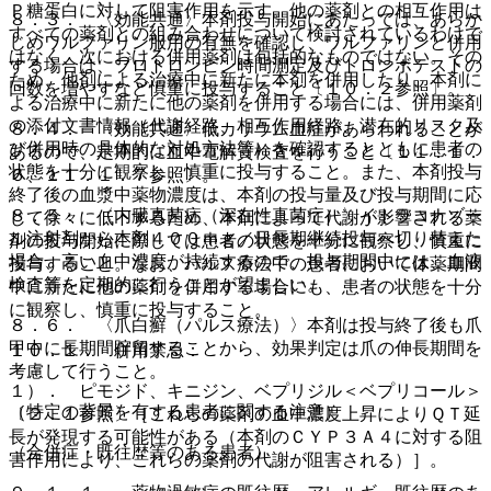
Ｐ糖蛋白に対して阻害作用を示す。他の薬剤との相互作用は
８．３． 〈効能共通〉本剤投与開始にあたっては、あらか
すべての薬剤との組み合わせについて検討されているわけで
じめワルファリン服用の有無を確認し、ワルファリンと併用
はなく、次における併用薬剤は包括的なものではない。その
する場合は、プロトロンビン時間測定及びトロンボテストの
ため、他剤による治療中に新たに本剤を併用したり、本剤に
回数を増やすなど慎重に投与すること〔１０．２参照〕。
よる治療中に新たに他の薬剤を併用する場合には、併用薬剤
の添付文書情報（代謝経路、相互作用経路、潜在的リスク及
８．４． 〈効能共通〉低カリウム血症があらわれることが
び併用時の具体的な対処方法等）を確認するとともに患者の
あるので、定期的に血中電解質検査を行うこと〔１１．１．
状態を十分に観察し、慎重に投与すること。また、本剤投与
６、１１．１．７参照〕。
終了後の血漿中薬物濃度は、本剤の投与量及び投与期間に応
８．５． 〈内臓真菌症（深在性真菌症）〉イトラコナゾー
じて徐々に低下するため、本剤によって代謝が影響される薬
ル注射剤から本剤４００ｍｇ／日長期継続投与へ切り替えた
剤の投与開始に際しては患者の状態を十分に観察し、慎重に
場合、高い血中濃度が持続するので、投与期間中には、血液
投与すること。なお、パルス療法中の患者において休薬期間
検査等を定期的に行うことが望ましい。
中に新たに他の薬剤を併用する場合にも、患者の状態を十分
に観察し、慎重に投与すること。
８．６． 〈爪白癬（パルス療法）〉本剤は投与終了後も爪
甲中に長期間貯留することから、効果判定は爪の伸長期間を
１０．１． 併用禁忌：
考慮して行うこと。
１）． ピモジド、キニジン、ベプリジル＜ベプリコール＞
（特定の背景を有する患者に関する注意）
〔２．１参照〕［これらの薬剤の血中濃度上昇によりＱＴ延
長が発現する可能性がある（本剤のＣＹＰ３Ａ４に対する阻
（合併症・既往歴等のある患者）
害作用により、これらの薬剤の代謝が阻害される）］。