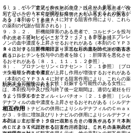
６）． バルデナフィル＜レビトラ＞〔２．１参照〕［バル
９．３．１． 重篤な肝疾患の現症、既往歴のある患者：投
デナフィルのＡＵＣが増加しＣｍａｘが上昇するとの報告が
与しないこと（不可逆的な肝障害におちいるおそれがある）
ある（本剤のＣＹＰ３Ａ４に対する阻害作用により、これら
〔２．４、８．１参照〕。
の薬剤の代謝が阻害される）］。
９．３．２． 肝機能障害のある患者で、コルヒチンを投与
７）． エプレレノン＜セララ＞〔２．１参照〕［エプレレ
中の患者：投与しないこと〔２．２、１０．２参照〕。
ノンの血中濃度を上昇させるおそれがある（本剤のＣＹＰ３
９．３．３． 肝機能障害＜重篤な肝疾患を除く＞のある患
Ａ４に対する阻害作用により、これらの薬剤の代謝が阻害さ
者（コルヒチンを投与中の患者を除く）：肝障害を悪化させ
れる）］。
るおそれがある〔８．１、１１．１．２参照〕。
８）． ブロナンセリン＜ロナセン＞〔２．１参照〕［ブロ
（生殖能を有する者）
ナンセリンの血中濃度が上昇し作用が増強するおそれがある
（本剤のＣＹＰ３Ａ４に対する阻害作用により、これらの薬
妊娠する可能性のある女性：妊娠する可能性のある女性に
剤の代謝が阻害される）］。
は、本剤投与中及び投与終了後一定期間は、適切な避妊を行
うよう指導すること。
９）． シルデナフィル＜レバチオ＞〔２．１参照〕［シル
デナフィルの血中濃度を上昇させるおそれがある（シルデナ
相互作用
フィルとリトナビルの併用によりシルデナフィルのＣｍａｘ
が３．９倍に増加及びリトナビルの併用によりシルデナフィ
本剤は、主に肝チトクロームＰ４５０ ３Ａ４（ＣＹＰ３Ａ
ルのＡＵＣが１０．５倍に増加したとの報告がある）（本剤
４）によって代謝される。また、本剤は、ＣＹＰ３Ａ４及び
のＣＹＰ３Ａ４に対する阻害作用により、これらの薬剤の代