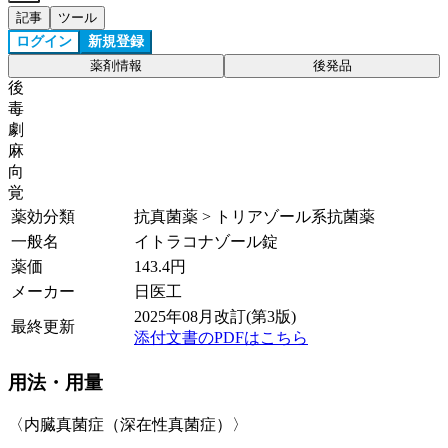
記事
ツール
ログイン
新規登録
薬剤情報
後発品
後
毒
劇
麻
向
覚
薬効分類
抗真菌薬 > トリアゾール系抗菌薬
一般名
イトラコナゾール錠
薬価
143.4
円
メーカー
日医工
2025年08月改訂(第3版)
最終更新
添付文書のPDFはこちら
用法・用量
〈内臓真菌症（深在性真菌症）〉