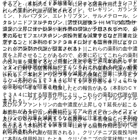
チニブ）、オピオイド系鎮痛剤（フェンタニル、オキシコド
すること（本剤のＣＹＰ３Ａ４に対する阻害作用により、こ
ン、メサドン）、ブプレノルフィン、セレギリン、ガランタ
れらの薬剤の代謝が阻害される）］。
ミン、トルバプタン、エレトリプタン、サルメテロール、シ
１１）． フェソテロジン［活性代謝物５−ＨＭＴの血漿中
クレソニド、フルチカゾン、アプレピタント、イミダフェナ
濃度の上昇に伴い効果や副作用の増強が予想されるので、必
シン、ソリフェナシン、トルテロジン、シロスタゾール、シ
要に応じてフェソテロジンの投与量を減量するなど用量に注
ナカルセト、エバスチン、ダルナビル、マラビロク、オキシ
意すること（本剤のＣＹＰ３Ａ４に対する阻害作用により、
ブチニン、ドンペリドン、シロドシン、キニーネ、ゾピクロ
これらの薬剤の代謝が阻害される）］。
ン、グアンファシン、ジエノゲスト［これらの薬剤の血中濃
度を上昇させることがあるので、必要に応じてこれらの薬剤
１２）． ボセンタン［ボセンタンの血中濃度が上昇しボセ
の投与量を減量するなど用量に注意すること（本剤のＣＹＰ
ンタンの副作用が発現しやすくなるおそれがあるので、必要
３Ａ４に対する阻害作用により、これらの薬剤の代謝が阻害
に応じてボセンタンの投与量を減量するなど用量に注意する
される）。本剤とアリピプラゾールの併用により、アリピプ
こと（本剤のＣＹＰ３Ａ４に対する阻害作用により、これら
ラゾールのＣｍａｘ・ＡＵＣ・ｔ１／２が各１９．４％・４
の薬剤の代謝が阻害される）］。
８．０％・１８．６％増加したとの報告がある（本剤のＣＹ
Ｐ３Ａ４に対する阻害作用により、これらの薬剤の代謝が阻
１３）． アルテメテル・ルメファントリン［アルテメテル
害される）。
及びルメファントリンの血中濃度が上昇しＱＴ延長が起こる
おそれがあるので、必要に応じてアルテメテル・ルメファン
本剤とペロスピロンの併用により、ペロスピロンのＣｍａｘ
トリンの投与量を減量するなど用量に注意すること（本剤の
及びＡＵＣがそれぞれ５．７倍及び６．８倍増加したとの報
ＣＹＰ３Ａ４に対する阻害作用により、これらの薬剤の代謝
告がある（本剤のＣＹＰ３Ａ４に対する阻害作用により、こ
が阻害される）］。
れらの薬剤の代謝が阻害される）。クリゾチニブ反復投与時
に本剤を併用投与したとき、クリゾチニブの定常状態におけ