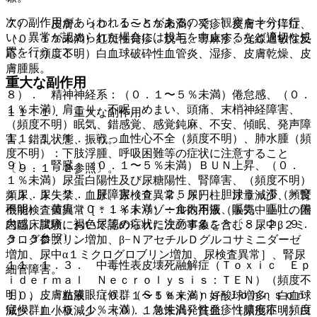
次の副作用があらわれることがあるので、観察を十分に行
７）． 皮膚：（０．１〜５％未満）発疹、皮膚そう痒症、
い、異常が認められた場合には投与を中止するなど適切な処
（０．１％未満）紅斑性発疹、脱毛、蕁麻疹、光線過敏性反
置を行うこと。
応、（頻度不明）白血球破砕性血管炎、湿疹、皮膚乾燥、皮
膚腫脹。
重大な副作用
８）． 精神神経系：（０．１〜５％未満）倦怠感、（０．
１％未満）肩こり、不眠、めまい、頭痛、末梢神経障害、
１１．１． 重大な副作用
（頻度不明）眠気、錯感覚、感覚鈍麻、不安、傾眠、発声障
１１．１．１． うっ血性心不全（頻度不明）、肺水腫（頻
害、錯乱状態、振戦。
度不明）：下肢浮腫、呼吸困難等の症状に注意すること
９）． 腎臓：（０．１〜５％未満）ＢＵＮ上昇、（０．
〔９．１．２参照〕。
１％未満）尿蛋白陽性及び尿糖陽性、腎障害、（頻度不明）
１１．１．２． 肝障害（０．２５％）、胆汁うっ滞（頻度
頻尿、尿失禁、血尿、尿検査異常、尿円柱、尿量減少、＊腎
不明）、黄疸（０．１％未満）：食欲不振、嘔気、嘔吐、倦
機能検査値異常［＊：イトリゾール内用液（販売中止）の国
怠感、腹痛、褐色尿等の症状に注意すること〔８．２、９．
内臨床試験において認められた次の事象を含む：尿中β２ミ
３．３参照〕。
クログロブリン増加、β−ＮアセチルＤグルコサミニダーゼ
増加、尿中α１ミクログロブリン増加、尿検査異常］、腎尿
１１．１．３． 中毒性表皮壊死融解症（Ｔｏｘｉｃ Ｅｐ
細管障害。
ｉｄｅｒｍａｌ Ｎｅｃｒｏｌｙｓｉｓ：ＴＥＮ）（頻度不
明）、皮膚粘膜眼症候群（Ｓｔｅｖｅｎｓ−Ｊｏｈｎｓｏｎ
１０）． 血液：（０．１〜５％未満）好酸球増多、白血球
症候群）（０．１％未満）、急性汎発性発疹性膿疱症（頻度
減少、血小板減少、（０．１％未満）貧血、（頻度不明）白