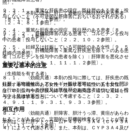
照〕。
９．３．１． 重篤な肝疾患の現症、既往歴のある患者：投
２．３． 本剤の成分に対して過敏症の既往歴のある患者
与しないこと（不可逆的な肝障害におちいるおそれがある）
〔８．１、９．１．１参照〕。
〔２．４、８．１参照〕。
２．４． 重篤な肝疾患の現症、既往歴のある患者〔８．
９．３．２． 肝機能障害のある患者で、コルヒチンを投与
１、９．３．１参照〕。
中の患者：投与しないこと〔２．２、１０．２参照〕。
２．５． 妊婦又は妊娠している可能性のある女性〔９．５
９．３．３． 肝機能障害＜重篤な肝疾患を除く＞のある患
妊婦の項参照〕。
者（コルヒチンを投与中の患者を除く）：肝障害を悪化させ
るおそれがある〔８．１、１１．１．２参照〕。
重要な基本的注意
（生殖能を有する者）
８．１． 〈効能共通〉本剤の投与に際しては、肝疾患の既
往歴、薬物過敏症、アレルギー既往歴等について十分な問診
妊娠する可能性のある女性：妊娠する可能性のある女性に
を行い、これらの現症又は既往歴のある患者については、投
は、本剤投与中及び投与終了後一定期間は、適切な避妊を行
与中止又は慎重投与について考慮すること〔２．３、２．
うよう指導すること。
４、９．１．１、９．３．１、９．３．３参照〕。
相互作用
８．２． 〈効能共通〉肝障害、胆汁うっ滞、黄疸があらわ
れることがあるので、定期的に肝機能検査を行うことが望ま
本剤は、主に肝チトクロームＰ４５０ ３Ａ４（ＣＹＰ３Ａ
しい〔１１．１．２参照〕。
４）によって代謝される。また、本剤は、ＣＹＰ３Ａ４及び