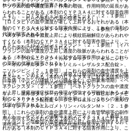
れらの薬剤の代謝が阻害される）］。
アゾラムの血中濃度上昇、作用の増強、作用時間の延長があ
らわれることがある（本剤のＣＹＰ３Ａ４に対する阻害作用
１４）． ロミタピド＜ジャクスタピッド＞〔２．１参照〕
により、これらの薬剤の代謝が阻害される）］。
［ロミタピドの血中濃度が著しく上昇するおそれがある（本
剤のＣＹＰ３Ａ４に対する阻害作用により、これらの薬剤の
３）． シンバスタチン＜リポバス＞〔２．１参照〕［シン
代謝が阻害される）］。
バスタチンの血中濃度上昇により横紋筋融解症があらわれや
すくなる（本剤のＣＹＰ３Ａ４に対する阻害作用により、こ
１５）． イバブラジン＜コララン＞〔２．１参照〕［イバ
れらの薬剤の代謝が阻害される）］。
ブラジンの血中濃度が上昇し過度の徐脈があらわれることが
ある（本剤のＣＹＰ３Ａ４に対する阻害作用により、これら
４）． アゼルニジピン＜カルブロック＞、アゼルニジピ
の薬剤の代謝が阻害される）］。
ン・オルメサルタン メドキソミル＜レザルタス配合錠＞、
ニソルジピン〔２．１参照〕［これらの薬剤の血中濃度を上
１６）． ベネトクラクス（再発又は難治性の慢性リンパ性
昇させることがある（本剤のＣＹＰ３Ａ４に対する阻害作用
白血病（小リンパ球性リンパ腫を含む）の用量漸増期）＜ベ
により、これらの薬剤の代謝が阻害される）］。
ネクレクスタ＞〔２．１参照〕［ベネトクラクスの血中濃度
が上昇し腫瘍崩壊症候群の発現が増強する可能性がある（本
５）． エルゴタミン・カフェイン・イソプロピルアンチピ
剤のＣＹＰ３Ａ４に対する阻害作用により、これらの薬剤の
リン＜クリアミン配合錠＞、ジヒドロエルゴタミン、エルゴ
代謝が阻害される）］。
メトリン、メチルエルゴメトリン＜パルタンＭ＞〔２．１参
照〕［これらの薬剤の血中濃度上昇により血管攣縮等の副作
１７）． ルラシドン塩酸塩＜ラツーダ＞〔２．１参照〕
用が発現するおそれがある（本剤のＣＹＰ３Ａ４に対する阻
［ルラシドン塩酸塩の血中濃度が上昇し作用が増強するおそ
害作用により、これらの薬剤の代謝が阻害される）］。
れがある（本剤のＣＹＰ３Ａ４に対する阻害作用により、こ