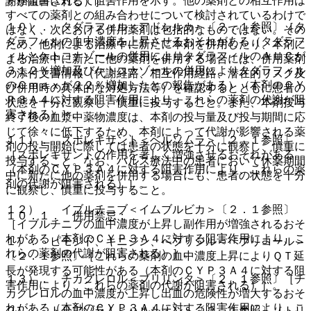
Ｐ糖蛋白に対して阻害作用を示す。他の薬剤との相互作用は
謝が阻害される）］。
すべての薬剤との組み合わせについて検討されているわけで
１０）． タダラフィル＜アドシルカ＞〔２．１参照〕［タ
はなく、次における併用薬剤は包括的なものではない。その
ダラフィルの血中濃度を上昇させるおそれがある（タダラフ
ため、他剤による治療中に新たに本剤を併用したり、本剤に
ィルとケトコナゾールの併用によりタダラフィルのＡＵＣが
よる治療中に新たに他の薬剤を併用する場合には、併用薬剤
３１２％増加及びケトコナゾールの併用によりタダラフィル
の添付文書情報（代謝経路、相互作用経路、潜在的リスク及
のＣｍａｘが２２％増加したとの報告がある）（本剤のＣＹ
び併用時の具体的な対処方法等）を確認するとともに患者の
Ｐ３Ａ４に対する阻害作用により、これらの薬剤の代謝が阻
状態を十分に観察し、慎重に投与すること。また、本剤投与
害される）］。
終了後の血漿中薬物濃度は、本剤の投与量及び投与期間に応
じて徐々に低下するため、本剤によって代謝が影響される薬
１１）． スボレキサント＜ベルソムラ＞〔２．１参照〕
剤の投与開始に際しては患者の状態を十分に観察し、慎重に
［スボレキサントの作用を著しく増強させるおそれがある
投与すること。なお、パルス療法中の患者において休薬期間
（本剤のＣＹＰ３Ａ４に対する阻害作用により、これらの薬
中に新たに他の薬剤を併用する場合にも、患者の状態を十分
剤の代謝が阻害される）］。
に観察し、慎重に投与すること。
１２）． イブルチニブ＜イムブルビカ＞〔２．１参照〕
１０．１． 併用禁忌：
［イブルチニブの血中濃度が上昇し副作用が増強されるおそ
れがある（本剤のＣＹＰ３Ａ４に対する阻害作用により、こ
１）． ピモジド、キニジン、ベプリジル＜ベプリコール＞
れらの薬剤の代謝が阻害される）］。
〔２．１参照〕［これらの薬剤の血中濃度上昇によりＱＴ延
長が発現する可能性がある（本剤のＣＹＰ３Ａ４に対する阻
１３）． チカグレロル＜ブリリンタ＞〔２．１参照〕［チ
害作用により、これらの薬剤の代謝が阻害される）］。
カグレロルの血中濃度が上昇し出血の危険性が増大するおそ
れがある（本剤のＣＹＰ３Ａ４に対する阻害作用により、こ
２）． トリアゾラム＜ハルシオン＞〔２．１参照〕［トリ