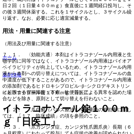
日２回（１日量４００ｍｇ）食直後に１週間経口投与し、そ
の後３週間休薬する。これを１サイクルとし、３サイクル繰
り返す。なお、必要に応じ適宜減量する。
用法・用量に関連する注意
（用法及び用量に関連する注意）
７．１． 〈効能共通〉本剤はイトラコナゾール内用液と生
ホーム
物学的に同等ではなく、イトラコナゾール内用液はバイオア
ベイラビリティが向上しているため、イトラコナゾール内用
液から本剤への切り替えについては、イトラコナゾールの血
薬剤情報
中濃度が低下することがあるので、イトラコナゾール内用液
の添加剤であるヒドロキシプロピル−β−シクロデキストリン
に起因する胃腸障害（下痢、軟便等）による異常を認めた場
イトラコナゾール錠１００ｍｇ「日医工」
合などを除き、原則として切り替えを行わないこと。
イトラコナゾール錠１００ｍ
７．２． 〈爪白癬（パルス療法）〉減量時の有効率に関し
ては、「１７．臨床成績」の項を参照のこと。
ｇ「日医工」
７．３． 〈爪カンジダ症、カンジダ性爪囲爪炎〉長期（６
ヵ月程度）にわたって投与しても症状の改善が認められない