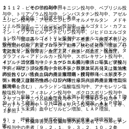
１１．２． その他の副作用
２．１． ピモジド投与中、キニジン投与中、ベプリジル投
与中、トリアゾラム投与中、シンバスタチン投与中、アゼル
１）． 感染症：（頻度不明）鼻炎。
ニジピン投与中、アゼルニジピン・オルメサルタン メドキ
ソミル投与中、ニソルジピン投与中、エルゴタミン・カフェ
２）． 過敏症：（頻度不明）血管浮腫。
イン・イソプロピルアンチピリン投与中、ジヒドロエルゴタ
ミン投与中、エルゴメトリン投与中、メチルエルゴメトリン
３）． 循環器：（０．１％未満）不整脈、（頻度不明）心
投与中、バルデナフィル投与中、エプレレノン投与中、ブロ
室性期外収縮、房室ブロック、動悸、狭心症発作、徐脈、心
ナンセリン投与中、シルデナフィル＜レバチオ＞投与中、タ
電図異常、血管障害、血圧上昇、頻脈、高血圧、低血圧。
ダラフィル＜アドシルカ＞投与中、スボレキサント投与中、
４）． 消化器：（０．１〜５％未満）腹痛、嘔気、便秘、
イブルチニブ投与中、チカグレロル投与中、ロミタピド投与
下痢、嘔吐、消化不良、食欲不振、鼓腸放屁、（０．１％未
中、イバブラジン投与中、ベネトクラクス＜再発又は難治性
満）おくび、舌炎、口内炎、腹部痛・腰背部痛、（頻度不
の慢性リンパ性白血病の用量漸増期＞投与中（ベネトクラク
明）軟便、腹部不快感、口腔内痛、歯周炎、胃炎、胃十二指
ス＜再発又は難治性の小リンパ球性リンパ腫の用量漸増期＞
腸潰瘍。
投与中を含む）、ルラシドン塩酸塩投与中、アナモレリン塩
酸塩投与中、フィネレノン投与中、ボクロスポリン投与中、
５）． 肝臓：（０．１〜５％未満）肝機能異常、ＡＳＴ増
イサブコナゾニウム硫酸塩投与中、アリスキレン投与中、ダ
加、ＡＬＴ増加、ＬＤＨ増加、γ−ＧＴＰ増加、ＡＬＰ増加、
ビガトラン投与中、リバーロキサバン投与中の患者〔１０．
（０．１％未満）血中ビリルビン増加、ＬＡＰ増加。
１参照〕。
６）． 呼吸器：（頻度不明）咽喉頭疼痛、呼吸困難、咳
２．２． 肝臓障害又は腎臓障害のある患者で、コルヒチン
嗽。
を投与中の患者〔９．２．１、９．３．２、１０．２参