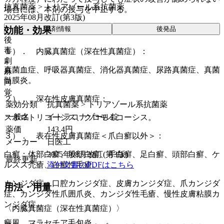
抗真菌薬 > トリアゾール系抗菌薬
場合には、本剤の投与を中止する。
2025年08月改訂(第3版)
薬剤情報
後発品
効能・効果
後
毒
１）． 内臓真菌症（深在性真菌症）：
劇
真菌血症、呼吸器真菌症、消化器真菌症、尿路真菌症、真菌
麻
髄膜炎。
向
覚
２）． 深在性皮膚真菌症：
薬効分類
抗真菌薬 > トリアゾール系抗菌薬
一般名
イトラコナゾール錠
スポロトリコーシス、クロモミコーシス。
薬価
143.4
円
３）． 表在性皮膚真菌症＜爪白癬以外＞：
メーカー
日医工
2025年08月改訂(第3版)
白癬：体部白癬、股部白癬、手白癬、足白癬、頭部白癬、ケ
最終更新
添付文書のPDFはこちら
ルスス禿瘡、白癬性毛瘡。
カンジダ症：口腔カンジダ症、皮膚カンジダ症、爪カンジダ
用法・用量
症、カンジダ性爪囲爪炎、カンジダ性毛瘡、慢性皮膚粘膜カ
ンジダ症。
〈内臓真菌症（深在性真菌症）〉
癜風、マラセチア毛包炎。