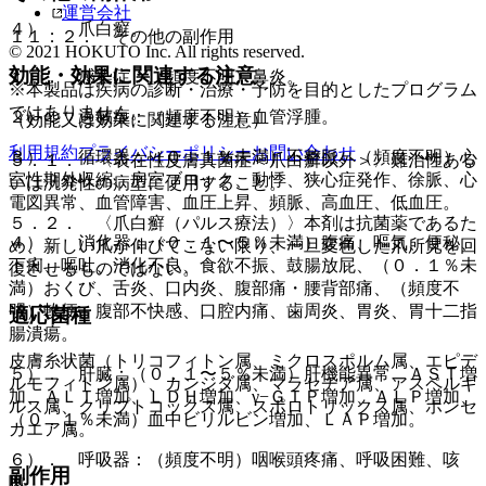
運営会社
４）． 爪白癬。
１１．２． その他の副作用
© 2021 HOKUTO Inc. All rights reserved.
効能・効果に関連する注意
１）． 感染症：（頻度不明）鼻炎。
※本製品は疾病の診断・治療・予防を目的としたプログラム
ではありません。
２）． 過敏症：（頻度不明）血管浮腫。
（効能又は効果に関連する注意）
利用規約
プライバシーポリシー
お問い合わせ
３）． 循環器：（０．１％未満）不整脈、（頻度不明）心
５．１． 〈表在性皮膚真菌症＜爪白癬以外＞〉難治性ある
室性期外収縮、房室ブロック、動悸、狭心症発作、徐脈、心
いは汎発性の病型に使用すること。
電図異常、血管障害、血圧上昇、頻脈、高血圧、低血圧。
５．２． 〈爪白癬（パルス療法）〉本剤は抗菌薬であるた
４）． 消化器：（０．１〜５％未満）腹痛、嘔気、便秘、
め、新しい爪が伸びてこない限り、一旦変色した爪所見を回
下痢、嘔吐、消化不良、食欲不振、鼓腸放屁、（０．１％未
復させるものではない。
満）おくび、舌炎、口内炎、腹部痛・腰背部痛、（頻度不
明）軟便、腹部不快感、口腔内痛、歯周炎、胃炎、胃十二指
適応菌種
腸潰瘍。
皮膚糸状菌（トリコフィトン属、ミクロスポルム属、エピデ
５）． 肝臓：（０．１〜５％未満）肝機能異常、ＡＳＴ増
ルモフィトン属）、カンジダ属、マラセチア属、アスペルギ
加、ＡＬＴ増加、ＬＤＨ増加、γ−ＧＴＰ増加、ＡＬＰ増加、
ルス属、クリプトコックス属、スポロトリックス属、ホンセ
（０．１％未満）血中ビリルビン増加、ＬＡＰ増加。
カエア属。
６）． 呼吸器：（頻度不明）咽喉頭疼痛、呼吸困難、咳
副作用
嗽。