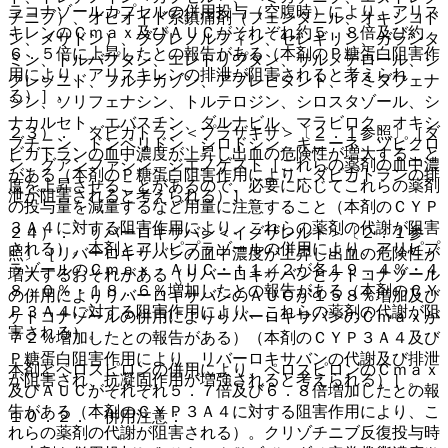
ラコナゾールカプセルの併用投与（空腹時）により、アリス
チニブ）、オピオイド系鎮痛剤（フェンタニル、オキシコド
キレンのＣｍａｘ及びＡＵＣがそれぞれ約５．８倍及び約
ン、メサドン）、ブプレノルフィン、セレギリン、ガランタ
６．５倍に上昇したとの報告がある（本剤のＰ糖蛋白阻害作
ミン、トルバプタン、エレトリプタン、サルメテロール、シ
用により、アリスキレンの排泄が阻害されると考えられ
クレソニド、フルチカゾン、アプレピタント、イミダフェナ
る）］。
シン、ソリフェナシン、トルテロジン、シロスタゾール、シ
ナカルセト、エバスチン、ダルナビル、マラビロク、オキシ
２３）． ダビガトラン＜プラザキサ＞〔２．１参照〕［ダ
ブチニン、ドンペリドン、シロドシン、キニーネ、ゾピクロ
ビガトランの血中濃度が上昇し出血の危険性が増大すること
ン、グアンファシン、ジエノゲスト［これらの薬剤の血中濃
がある（本剤のＰ糖蛋白阻害作用により、ダビガトランの排
度を上昇させることがあるので、必要に応じてこれらの薬剤
泄が阻害されると考えられる）］。
の投与量を減量するなど用量に注意すること（本剤のＣＹＰ
３Ａ４に対する阻害作用により、これらの薬剤の代謝が阻害
２４）． リバーロキサバン＜イグザレルト＞〔２．１参
される）。本剤とアリピプラゾールの併用により、アリピプ
照〕［リバーロキサバンの血中濃度が上昇し出血の危険性が
ラゾールのＣｍａｘ・ＡＵＣ・ｔ１／２が各１９．４％・４
増大するおそれがある（リバーロキサバンとケトコナゾール
８．０％・１８．６％増加したとの報告がある（本剤のＣＹ
の併用によりリバーロキサバンのＡＵＣが１５８％増加及び
Ｐ３Ａ４に対する阻害作用により、これらの薬剤の代謝が阻
ケトコナゾールの併用によりリバーロキサバンのＣｍａｘが
害される）。
７２％増加したとの報告がある）（本剤のＣＹＰ３Ａ４及び
Ｐ糖蛋白阻害作用により、リバーロキサバンの代謝及び排泄
本剤とペロスピロンの併用により、ペロスピロンのＣｍａｘ
が阻害され、抗凝固作用が増強されると考えられる）］。
及びＡＵＣがそれぞれ５．７倍及び６．８倍増加したとの報
告がある（本剤のＣＹＰ３Ａ４に対する阻害作用により、こ
１０．２． 併用注意：
れらの薬剤の代謝が阻害される）。クリゾチニブ反復投与時