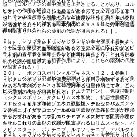
れらの薬剤の代謝が阻害される）］。
照〕［コルヒチンの血中濃度を上昇させることがあり、コル
ヒチンの作用が増強されることがあるので、必要に応じてコ
１８）． アナモレリン塩酸塩＜エドルミズ＞〔２．１参
ルヒチンの投与量を減量するなど用量に注意すること（本剤
照〕［アナモレリン塩酸塩の血中濃度が上昇し副作用の発現
のＣＹＰ３Ａ４に対する阻害作用により、これらの薬剤の代
が増強するおそれがある（本剤のＣＹＰ３Ａ４に対する阻害
謝が阻害される）］。
作用により、これらの薬剤の代謝が阻害される）］。
５）． ジソピラミド［ジソピラミドの血中濃度上昇により
１９）． フィネレノン＜ケレンディア＞〔２．１参照〕
ＱＴ延長が発現する可能性があるので、必要に応じてジソピ
［フィネレノンの血中濃度が著しく上昇するおそれがある
ラミドの投与量を減量するなど用量に注意すること（本剤の
（本剤のＣＹＰ３Ａ４に対する阻害作用により、これらの薬
ＣＹＰ３Ａ４に対する阻害作用により、これらの薬剤の代謝
剤の代謝が阻害される）］。
が阻害される）］。
２０）． ボクロスポリン＜ルプキネス＞〔２．１参照〕
６）． ベンゾジアゼピン系薬剤（ミダゾラム、ブロチゾラ
［ボクロスポリンの血中濃度が上昇し作用が増強するおそれ
ム、アルプラゾラム）、抗精神病薬（ハロペリドール、アリ
がある（本剤のＣＹＰ３Ａ４に対する阻害作用により、これ
ピプラゾール、ペロスピロン、クエチアピン）、免疫抑制剤
らの薬剤の代謝が阻害される）］。
（シクロスポリン、タクロリムス水和物）、抗悪性腫瘍剤
２１）． イサブコナゾニウム硫酸塩＜クレセンバ＞〔２．
（ドセタキセル水和物、エベロリムス、テムシロリムス、ゲ
１参照〕［イサブコナゾールの血中濃度が上昇し作用が増強
フィチニブ、ダサチニブ、エルロチニブ、ラパチニブ、ボル
するおそれがある（本剤のＣＹＰ３Ａ４に対する阻害作用に
テゾミブ、イマチニブ、スニチニブ、ボスチニブ、カバジタ
より、これらの薬剤の代謝が阻害される）］。
キセル、セリチニブ、クリゾチニブ、シロリムス＜錠＞、パ
ノビノスタット、ポナチニブ、ルキソリチニブ、アパルタミ
２２）． アリスキレン＜ラジレス＞〔２．１参照〕［イト
ド、トレチノイン＜カプセル＞、ペミガチニブ、エヌトレク