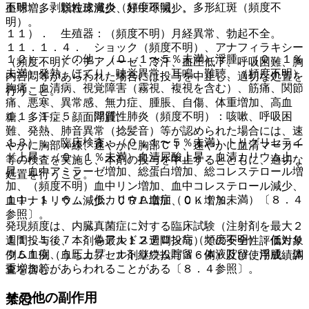
不明）、剥脱性皮膚炎（頻度不明）、多形紅斑（頻度不
血球増多、顆粒球減少、好中球減少。
明）。
１１）． 生殖器：（頻度不明）月経異常、勃起不全。
１１．１．４． ショック（頻度不明）、アナフィラキシー
１２）． その他：（０．１〜５％未満）浮腫、（０．１％
（頻度不明）：チアノーゼ、冷汗、血圧低下、呼吸困難、胸
未満）発熱、ほてり、味覚異常、耳鳴、難聴、（頻度不明）
内苦悶等があらわれた場合には投与を中止し、適切な処置を
胸痛、血清病、視覚障害（霧視、複視を含む）、筋痛、関節
行うこと。
痛、悪寒、異常感、無力症、腫脹、自傷、体重増加、高血
１１．１．５． 間質性肺炎（頻度不明）：咳嗽、呼吸困
糖、多汗症、顔面浮腫。
難、発熱、肺音異常（捻髪音）等が認められた場合には、速
１３）． 臨床検査：（０．１〜５％未満）トリグリセライ
やかに胸部Ｘ線、速やかに胸部ＣＴ、速やかに血清マーカー
ド上昇、（０．１％未満）血清尿酸上昇、血清カリウム上
等の検査を実施し、本剤の投与を中止するとともに、適切な
昇、血中アミラーゼ増加、総蛋白増加、総コレステロール増
処置を行うこと。
加、（頻度不明）血中リン増加、血中コレステロール減少、
１１．１．６． 低カリウム血症（０．１％未満）〔８．４
血中ナトリウム減少、ＣＲＰ増加、ＣＫ増加。
参照〕。
発現頻度は、内臓真菌症に対する臨床試験（注射剤を最大２
１１．１．７． 偽アルドステロン症（頻度不明）：低カリ
週間投与後、本剤を最大１２週間投与）での安全性評価対象
ウム血症、血圧上昇、ナトリウム貯留・体液貯留、浮腫、体
例５１例（うちカプセル剤継続投与３６例）及び使用成績調
重増加等があらわれることがある〔８．４参照〕。
査を含む。
その他の副作用
禁忌