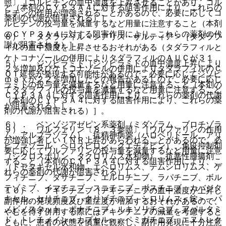
照〕［コルヒチンの血中濃度を上昇させることがあり、コル
と（本剤のＣＹＰ３Ａ４に対する阻害作用により、これらの
ヒチンの作用が増強されることがあるので、必要に応じてコ
薬剤の代謝が阻害される）］。
ルヒチンの投与量を減量するなど用量に注意すること（本剤
のＣＹＰ３Ａ４に対する阻害作用により、これらの薬剤の代
８）． タダラフィル＜シアリス・ザルティア＞［タダラフ
謝が阻害される）］。
ィルの血中濃度を上昇させるおそれがある（タダラフィルと
ケトコナゾールの併用によりタダラフィルのＡＵＣが３１
５）． ジソピラミド［ジソピラミドの血中濃度上昇により
２％増加及びケトコナゾールの併用によりタダラフィルのＣ
ＱＴ延長が発現する可能性があるので、必要に応じてジソピ
ｍａｘが２２％増加したとの報告がある）ので、必要に応じ
ラミドの投与量を減量するなど用量に注意すること（本剤の
てタダラフィルの投与量を減量するなど用量に注意すること
ＣＹＰ３Ａ４に対する阻害作用により、これらの薬剤の代謝
（本剤のＣＹＰ３Ａ４に対する阻害作用により、これらの薬
が阻害される）］。
剤の代謝が阻害される）］。
６）． ベンゾジアゼピン系薬剤（ミダゾラム、ブロチゾラ
９）． ワルファリン〔８．３参照〕［ワルファリンの作用
ム、アルプラゾラム）、抗精神病薬（ハロペリドール、アリ
が増強し著しいＩＮＲ上昇があらわれることがあるので、必
ピプラゾール、ペロスピロン、クエチアピン）、免疫抑制剤
要に応じてワルファリンの投与量を減量するなど用量に注意
（シクロスポリン、タクロリムス水和物）、抗悪性腫瘍剤
すること（本剤のＣＹＰ３Ａ４に対する阻害作用により、こ
（ドセタキセル水和物、エベロリムス、テムシロリムス、ゲ
れらの薬剤の代謝が阻害される）］。
フィチニブ、ダサチニブ、エルロチニブ、ラパチニブ、ボル
テゾミブ、イマチニブ、スニチニブ、ボスチニブ、カバジタ
１０）． アキシチニブ［アキシチニブの血中濃度が上昇し
キセル、セリチニブ、クリゾチニブ、シロリムス＜錠＞、パ
副作用の発現頻度及び重症度が増加するおそれがあるので、
ノビノスタット、ポナチニブ、ルキソリチニブ、アパルタミ
やむを得ず併用する際にはアキシチニブの減量を考慮すると
ド、トレチノイン＜カプセル＞、ペミガチニブ、エヌトレク
ともに、患者の状態を慎重に観察し、副作用発現に十分注意