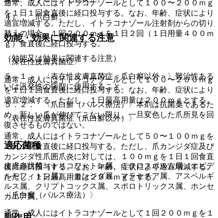
通常、成人にはイトラコナゾールとして１００〜２００ｍｇ
を１日１回食直後に経口投与する。なお、年齢、症状により
４）． 爪白癬。
適宜増減する。ただし、イトラコナゾール注射剤からの切り
替えの場合、１回２００ｍｇを１日２回（１日用量４００ｍ
効能・効果に関連する注意
ｇ）食直後に経口投与する。
（効能又は効果に関連する注意）
〈深在性皮膚真菌症〉
５．１． 〈表在性皮膚真菌症＜爪白癬以外＞〉難治性ある
通常、成人にはイトラコナゾールとして１００〜２００ｍｇ
いは汎発性の病型に使用すること。
を１日１回食直後に経口投与する。なお、年齢、症状により
適宜増減する。ただし、１日最高用量は２００ｍｇとする。
５．２． 〈爪白癬（パルス療法）〉本剤は抗菌薬であるた
め、新しい爪が伸びてこない限り、一旦変色した爪所見を回
〈表在性皮膚真菌症（爪白癬以外）〉
復させるものではない。
通常、成人にはイトラコナゾールとして５０〜１００ｍｇを
適応菌種
１日１回食直後に経口投与する。ただし、爪カンジダ症及び
カンジダ性爪囲爪炎に対しては、１００ｍｇを１日１回食直
皮膚糸状菌（トリコフィトン属、ミクロスポルム属、エピデ
後に経口投与する。なお、年齢、症状により適宜増減する。
ルモフィトン属）、カンジダ属、マラセチア属、アスペルギ
ただし、１日最高用量は２００ｍｇとする。
ルス属、クリプトコックス属、スポロトリックス属、ホンセ
〈爪白癬（パルス療法）〉
カエア属。
通常、成人にはイトラコナゾールとして１回２００ｍｇを１
副作用