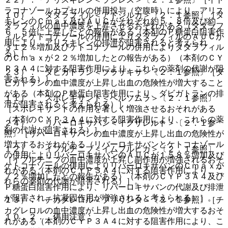
ラコナゾールカプセルの併用投与（空腹時）により、アリス
１０）． タダラフィル＜アドシルカ＞〔２．１参照〕［タ
キレンのＣｍａｘ及びＡＵＣがそれぞれ約５．８倍及び約
ダラフィルの血中濃度を上昇させるおそれがある（タダラフ
６．５倍に上昇したとの報告がある（本剤のＰ糖蛋白阻害作
ィルとケトコナゾールの併用によりタダラフィルのＡＵＣが
用により、アリスキレンの排泄が阻害されると考えられ
３１２％増加及びケトコナゾールの併用によりタダラフィル
る）］。
のＣｍａｘが２２％増加したとの報告がある）（本剤のＣＹ
Ｐ３Ａ４に対する阻害作用により、これらの薬剤の代謝が阻
２３）． ダビガトラン＜プラザキサ＞〔２．１参照〕［ダ
害される）］。
ビガトランの血中濃度が上昇し出血の危険性が増大すること
がある（本剤のＰ糖蛋白阻害作用により、ダビガトランの排
１１）． スボレキサント＜ベルソムラ＞〔２．１参照〕
泄が阻害されると考えられる）］。
［スボレキサントの作用を著しく増強させるおそれがある
（本剤のＣＹＰ３Ａ４に対する阻害作用により、これらの薬
２４）． リバーロキサバン＜イグザレルト＞〔２．１参
剤の代謝が阻害される）］。
照〕［リバーロキサバンの血中濃度が上昇し出血の危険性が
増大するおそれがある（リバーロキサバンとケトコナゾール
１２）． イブルチニブ＜イムブルビカ＞〔２．１参照〕
の併用によりリバーロキサバンのＡＵＣが１５８％増加及び
［イブルチニブの血中濃度が上昇し副作用が増強されるおそ
ケトコナゾールの併用によりリバーロキサバンのＣｍａｘが
れがある（本剤のＣＹＰ３Ａ４に対する阻害作用により、こ
７２％増加したとの報告がある）（本剤のＣＹＰ３Ａ４及び
れらの薬剤の代謝が阻害される）］。
Ｐ糖蛋白阻害作用により、リバーロキサバンの代謝及び排泄
が阻害され、抗凝固作用が増強されると考えられる）］。
１３）． チカグレロル＜ブリリンタ＞〔２．１参照〕［チ
カグレロルの血中濃度が上昇し出血の危険性が増大するおそ
１０．２． 併用注意：
れがある（本剤のＣＹＰ３Ａ４に対する阻害作用により、こ