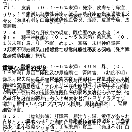
照〕。
７）． 皮膚：（０．１〜５％未満）発疹、皮膚そう痒症、
（０．１％未満）紅斑性発疹、脱毛、蕁麻疹、光線過敏性反
２．３． 本剤の成分に対して過敏症の既往歴のある患者
応、（頻度不明）白血球破砕性血管炎、湿疹、皮膚乾燥、皮
〔８．１、９．１．１参照〕。
膚腫脹。
２．４． 重篤な肝疾患の現症、既往歴のある患者〔８．
８）． 精神神経系：（０．１〜５％未満）倦怠感、（０．
１、９．３．１参照〕。
１％未満）肩こり、不眠、めまい、頭痛、末梢神経障害、
（頻度不明）眠気、錯感覚、感覚鈍麻、不安、傾眠、発声障
２．５． 妊婦又は妊娠している可能性のある女性〔９．５
害、錯乱状態、振戦。
妊婦の項参照〕。
９）． 腎臓：（０．１〜５％未満）ＢＵＮ上昇、（０．
重要な基本的注意
１％未満）尿蛋白陽性及び尿糖陽性、腎障害、（頻度不明）
頻尿、尿失禁、血尿、尿検査異常、尿円柱、尿量減少、＊腎
８．１． 〈効能共通〉本剤の投与に際しては、肝疾患の既
機能検査値異常［＊：イトリゾール内用液（販売中止）の国
往歴、薬物過敏症、アレルギー既往歴等について十分な問診
内臨床試験において認められた次の事象を含む：尿中β２ミ
を行い、これらの現症又は既往歴のある患者については、投
クログロブリン増加、β−ＮアセチルＤグルコサミニダーゼ
与中止又は慎重投与について考慮すること〔２．３、２．
増加、尿中α１ミクログロブリン増加、尿検査異常］、腎尿
４、９．１．１、９．３．１、９．３．３参照〕。
細管障害。
８．２． 〈効能共通〉肝障害、胆汁うっ滞、黄疸があらわ
１０）． 血液：（０．１〜５％未満）好酸球増多、白血球
れることがあるので、定期的に肝機能検査を行うことが望ま
減少、血小板減少、（０．１％未満）貧血、（頻度不明）白
しい〔１１．１．２参照〕。