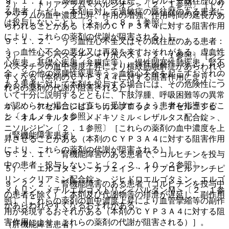
９．１．１． 薬物過敏症の既往歴、アレルギー既往歴のあ
２）． トリアゾラム＜ハルシオン＞〔２．１参照〕［トリ
る患者（ただし、本剤に対して過敏症の既往歴のある患者に
アゾラムの血中濃度上昇、作用の増強、作用時間の延長があ
は投与しないこと）〔２．３、８．１参照〕。
らわれることがある（本剤のＣＹＰ３Ａ４に対する阻害作用
により、これらの薬剤の代謝が阻害される）］。
９．１．２． うっ血性心不全又はその既往歴のある患者：
うっ血性心不全の悪化又は再発を来すおそれがある。虚血性
３）． シンバスタチン＜リポバス＞〔２．１参照〕［シン
心疾患、基礎心疾患（弁膜症等）、慢性閉塞性肺疾患、腎不
バスタチンの血中濃度上昇により横紋筋融解症があらわれや
全、その他の浮腫性疾患等うっ血性心不全を起こすおそれの
すくなる（本剤のＣＹＰ３Ａ４に対する阻害作用により、こ
ある患者に対して本剤を投与する場合には、その危険性につ
れらの薬剤の代謝が阻害される）］。
いて十分に説明するとともに、下肢浮腫、呼吸困難等の異常
が認められた場合には直ちに受診するよう患者を指導するこ
４）． アゼルニジピン＜カルブロック＞、アゼルニジピ
と〔１１．１．１参照〕。
ン・オルメサルタン メドキソミル＜レザルタス配合錠＞、
ニソルジピン〔２．１参照〕［これらの薬剤の血中濃度を上
（腎機能障害患者）
昇させることがある（本剤のＣＹＰ３Ａ４に対する阻害作用
により、これらの薬剤の代謝が阻害される）］。
９．２．１． 腎機能障害のある患者で、コルヒチンを投与
中の患者：投与しないこと〔２．２、１０．２参照〕。
５）． エルゴタミン・カフェイン・イソプロピルアンチピ
リン＜クリアミン配合錠＞、ジヒドロエルゴタミン、エルゴ
９．２．２． 腎機能障害のある患者（コルヒチンを投与中
メトリン、メチルエルゴメトリン＜パルタンＭ＞〔２．１参
の患者を除く）：本剤及び代謝物等の排泄が遅延し、副作用
照〕［これらの薬剤の血中濃度上昇により血管攣縮等の副作
があらわれやすくなるおそれがある。
用が発現するおそれがある（本剤のＣＹＰ３Ａ４に対する阻
害作用により、これらの薬剤の代謝が阻害される）］。
（肝機能障害患者）