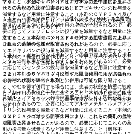
すること（本剤のＣＹＰ３Ａ４に対する阻害作用により、こ
２０）． アピキサバン［アピキサバンの血中濃度を上昇さ
れらの薬剤の代謝が阻害される）］。
せることがあるので、必要に応じてアピキサバンの投与量を
減量するなど用量に注意すること（本剤のＣＹＰ３Ａ４及び
１１）． フェソテロジン［活性代謝物５−ＨＭＴの血漿中
Ｐ糖蛋白阻害作用により、アピキサバンの代謝及び排泄が阻
濃度の上昇に伴い効果や副作用の増強が予想されるので、必
害されると考えられる）］。
要に応じてフェソテロジンの投与量を減量するなど用量に注
意すること（本剤のＣＹＰ３Ａ４に対する阻害作用により、
２１）． エドキサバン［エドキサバンの血中濃度を上昇さ
これらの薬剤の代謝が阻害される）］。
せ出血の危険性を増大させるおそれがあるので、必要に応じ
てエドキサバンの投与量を減量するなど用量に注意すること
１２）． ボセンタン［ボセンタンの血中濃度が上昇しボセ
（本剤のＰ糖蛋白阻害作用により、エドキサバンのバイオア
ンタンの副作用が発現しやすくなるおそれがあるので、必要
ベイラビリティを上昇させると考えられる）］。
に応じてボセンタンの投与量を減量するなど用量に注意する
こと（本剤のＣＹＰ３Ａ４に対する阻害作用により、これら
２２）． タラゾパリブ［タラゾパリブの副作用が増強され
の薬剤の代謝が阻害される）］。
るおそれがあるので、本剤との併用は可能な限り避けるこ
と、やむを得ず併用する場合には、患者の状態を慎重に観察
１３）． アルテメテル・ルメファントリン［アルテメテル
し、副作用の発現に十分注意すること（本剤のＰ糖蛋白阻害
及びルメファントリンの血中濃度が上昇しＱＴ延長が起こる
作用により、タラゾパリブの血中濃度が上昇する可能性があ
おそれがあるので、必要に応じてアルテメテル・ルメファン
る）］。
トリンの投与量を減量するなど用量に注意すること（本剤の
ＣＹＰ３Ａ４に対する阻害作用により、これらの薬剤の代謝
２３）． ジゴキシン、ブスルファン［これらの薬剤の血中
が阻害される）］。
濃度を上昇させることがあるので、必要に応じてこれらの薬
剤の投与量を減量するなど用量に注意すること（機序不
１４）． デソゲストレル・エチニルエストラジオール［こ