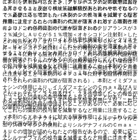
に本剤を併用投与したとき、クリゾチニブの定常状態におけ
１）． アトルバスタチン［アトルバスタチンの血中濃度を
るＡＵＣｔａｕ及びＣｍａｘは単独投与と比べそれぞれ５
上昇させることがあり横紋筋融解症があらわれやすくなるの
７％及び３３％増加した（本剤のＣＹＰ３Ａ４に対する阻害
で、必要に応じてアトルバスタチンの投与量を減量するなど
作用により、これらの薬剤の代謝が阻害される）。本剤とオ
用量に注意すること（本剤のＣＹＰ３Ａ４に対する阻害作用
キシコドンの併用により、オキシコドンのクリアランスが３
により、これらの薬剤の代謝が阻害される）］。
２％減少しＡＵＣが５１％増加＜オキシコドン注射剤＞した
２）． ビンカアルカロイド系抗悪性腫瘍剤（ビンクリスチ
との報告があり、また、オキシコドンのＡＵＣが１４４％上
ン、ビンブラスチン等）［これらの薬剤の血中濃度を上昇さ
昇＜オキシコドン経口剤＞したとの報告がある（本剤のＣＹ
せることがあり、ビンカアルカロイド系抗悪性腫瘍剤の副作
Ｐ３Ａ４に対する阻害作用により、これらの薬剤の代謝が阻
用が増強されることがあるので、必要に応じてこれらの薬剤
害される）。トルバプタンとの併用が避けられない場合は、
の投与量を減量するなど用量に注意すること（本剤のＣＹＰ
トルバプタンの減量あるいは、低用量から開始するなど用量
３Ａ４に対する阻害作用により、これらの薬剤の代謝が阻害
に注意すること（本剤のＣＹＰ３Ａ４に対する阻害作用によ
される）］。
り、これらの薬剤の代謝が阻害される）。本剤とイミダフェ
ナシンの併用により、イミダフェナシンのＣｍａｘ及びＡＵ
３）． メチルプレドニゾロン、デキサメタゾン、ブデソニ
Ｃがそれぞれ１．３２倍及び１．７８倍増加したとの報告が
ド［これらの薬剤の血中濃度を上昇させることがあり、これ
ある（本剤のＣＹＰ３Ａ４に対する阻害作用により、これら
らの薬剤の副作用が増強されることがあるので、必要に応じ
の薬剤の代謝が阻害される）］。
てこれらの薬剤の投与量を減量するなど用量に注意すること
（本剤のＣＹＰ３Ａ４に対する阻害作用により、これらの薬
７）． シルデナフィル＜バイアグラ＞［シルデナフィルと
剤の代謝が阻害される）］。
エリスロマイシンの併用によりシルデナフィルのＣｍａｘ・
ＡＵＣの増加が認められたとの報告があるので、必要に応じ
４）． コルヒチン〔２．２、９．２．１、９．３．２参
てシルデナフィルの投与量を減量するなど用量に注意するこ