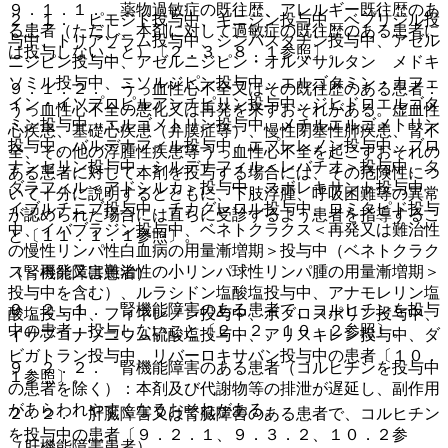
９．１．１． 薬物過敏症の既往歴、アレルギー既往歴のあ
２．１． ピモジド投与中、キニジン投与中、ベプリジル投
る患者（ただし、本剤に対して過敏症の既往歴のある患者に
与中、トリアゾラム投与中、シンバスタチン投与中、アゼル
は投与しないこと）〔２．３、８．１参照〕。
ニジピン投与中、アゼルニジピン・オルメサルタン メドキ
ソミル投与中、ニソルジピン投与中、エルゴタミン・カフェ
９．１．２． うっ血性心不全又はその既往歴のある患者：
イン・イソプロピルアンチピリン投与中、ジヒドロエルゴタ
うっ血性心不全の悪化又は再発を来すおそれがある。虚血性
ミン投与中、エルゴメトリン投与中、メチルエルゴメトリン
心疾患、基礎心疾患（弁膜症等）、慢性閉塞性肺疾患、腎不
投与中、バルデナフィル投与中、エプレレノン投与中、ブロ
全、その他の浮腫性疾患等うっ血性心不全を起こすおそれの
ナンセリン投与中、シルデナフィル＜レバチオ＞投与中、タ
ある患者に対して本剤を投与する場合には、その危険性につ
ダラフィル＜アドシルカ＞投与中、スボレキサント投与中、
いて十分に説明するとともに、下肢浮腫、呼吸困難等の異常
イブルチニブ投与中、チカグレロル投与中、ロミタピド投与
が認められた場合には直ちに受診するよう患者を指導するこ
中、イバブラジン投与中、ベネトクラクス＜再発又は難治性
と〔１１．１．１参照〕。
の慢性リンパ性白血病の用量漸増期＞投与中（ベネトクラク
ス＜再発又は難治性の小リンパ球性リンパ腫の用量漸増期＞
（腎機能障害患者）
投与中を含む）、ルラシドン塩酸塩投与中、アナモレリン塩
９．２．１． 腎機能障害のある患者で、コルヒチンを投与
酸塩投与中、フィネレノン投与中、ボクロスポリン投与中、
中の患者：投与しないこと〔２．２、１０．２参照〕。
イサブコナゾニウム硫酸塩投与中、アリスキレン投与中、ダ
ビガトラン投与中、リバーロキサバン投与中の患者〔１０．
９．２．２． 腎機能障害のある患者（コルヒチンを投与中
１参照〕。
の患者を除く）：本剤及び代謝物等の排泄が遅延し、副作用
があらわれやすくなるおそれがある。
２．２． 肝臓障害又は腎臓障害のある患者で、コルヒチン
を投与中の患者〔９．２．１、９．３．２、１０．２参
（肝機能障害患者）