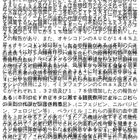
１４）． デソゲストレル・エチニルエストラジオール［こ
るＡＵＣｔａｕ及びＣｍａｘは単独投与と比べそれぞれ５
れらの薬剤の血中濃度を上昇させることがあるので、必要に
７％及び３３％増加した（本剤のＣＹＰ３Ａ４に対する阻害
応じてデソゲストレル・エチニルエストラジオールの投与量
作用により、これらの薬剤の代謝が阻害される）。本剤とオ
を減量するなど用量に注意すること（本剤のＣＹＰ３Ａ４に
キシコドンの併用により、オキシコドンのクリアランスが３
対する阻害作用により、これらの薬剤の代謝が阻害され
２％減少しＡＵＣが５１％増加＜オキシコドン注射剤＞した
る）］。
との報告があり、また、オキシコドンのＡＵＣが１４４％上
昇＜オキシコドン経口剤＞したとの報告がある（本剤のＣＹ
１５）． ベネトクラクス（再発又は難治性の慢性リンパ性
Ｐ３Ａ４に対する阻害作用により、これらの薬剤の代謝が阻
白血病（小リンパ球性リンパ腫を含む）の維持投与期、急性
害される）。トルバプタンとの併用が避けられない場合は、
骨髄性白血病）［ベネトクラクスの血中濃度が上昇し副作用
トルバプタンの減量あるいは、低用量から開始するなど用量
が増強する可能性があるので、ベネトクラクスを減量すると
に注意すること（本剤のＣＹＰ３Ａ４に対する阻害作用によ
ともに患者の状態を慎重に観察すること（本剤のＣＹＰ３Ａ
り、これらの薬剤の代謝が阻害される）。本剤とイミダフェ
４に対する阻害作用により、これらの薬剤の代謝が阻害され
ナシンの併用により、イミダフェナシンのＣｍａｘ及びＡＵ
る）］。
Ｃがそれぞれ１．３２倍及び１．７８倍増加したとの報告が
ある（本剤のＣＹＰ３Ａ４に対する阻害作用により、これら
１６）． ジヒドロピリジン系Ｃａ拮抗剤＜アゼルニジピ
の薬剤の代謝が阻害される）］。
ン・ニソルジピンは併用禁忌＞（ニフェジピン、ニルバジピ
ン、フェロジピン等）、ベラパミル［これらの薬剤の血中濃
７）． シルデナフィル＜バイアグラ＞［シルデナフィルと
度を上昇させることがあり、また、心機能が低下する可能性
エリスロマイシンの併用によりシルデナフィルのＣｍａｘ・
があるので、必要に応じてこれらの薬剤の投与量を減量する
ＡＵＣの増加が認められたとの報告があるので、必要に応じ
など用量に注意すること（本剤のＣＹＰ３Ａ４に対する阻害
てシルデナフィルの投与量を減量するなど用量に注意するこ
作用により、これらの薬剤の代謝が阻害され、また、両剤の