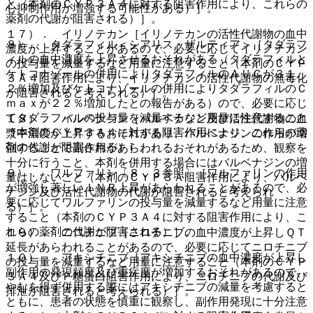
と（本剤のＣＹＰ３Ａ４に対する阻害作用により、これらの
心抑制作用が増強する可能性がある）］。
薬剤の代謝が阻害される）］。
１７）． イリノテカン［イリノテカンの活性代謝物の血中
８）． タダラフィル＜シアリス・ザルティア＞［タダラフ
濃度が上昇することがあるので、必要に応じてイリノテカン
ィルの血中濃度を上昇させるおそれがある（タダラフィルと
の投与量を減量するなど用量に注意すること（本剤のＣＹＰ
ケトコナゾールの併用によりタダラフィルのＡＵＣが３１
３Ａ４阻害作用により、イリノテカンの活性代謝物の無毒化
２％増加及びケトコナゾールの併用によりタダラフィルのＣ
が阻害されると考えられる）］。
ｍａｘが２２％増加したとの報告がある）ので、必要に応じ
てタダラフィルの投与量を減量するなど用量に注意すること
１８）． バルベナジン［バルベナジン及び活性代謝物の血
（本剤のＣＹＰ３Ａ４に対する阻害作用により、これらの薬
漿中濃度が上昇するおそれがあり、バルベナジンの作用が増
剤の代謝が阻害される）］。
強することで副作用があらわれるおそれがあるため、観察を
十分に行うこと、本剤を併用する場合にはバルベナジンの増
９）． ワルファリン〔８．３参照〕［ワルファリンの作用
量はしないこと（本剤のＣＹＰ３Ａ阻害作用により、バルベ
が増強し著しいＩＮＲ上昇があらわれることがあるので、必
ナジン及び活性代謝物の代謝が阻害されると考えられ
要に応じてワルファリンの投与量を減量するなど用量に注意
る）］。
すること（本剤のＣＹＰ３Ａ４に対する阻害作用により、こ
れらの薬剤の代謝が阻害される）］。
１９）． ニロチニブ［ニロチニブの血中濃度が上昇しＱＴ
延長があらわれることがあるので、必要に応じてニロチニブ
１０）． アキシチニブ［アキシチニブの血中濃度が上昇し
の投与量を減量するなど用量に注意すること（本剤のＣＹＰ
副作用の発現頻度及び重症度が増加するおそれがあるので、
３Ａ４及びＰ糖蛋白阻害作用により、ニロチニブの代謝及び
やむを得ず併用する際にはアキシチニブの減量を考慮すると
排泄が阻害されると考えられる）］。
ともに、患者の状態を慎重に観察し、副作用発現に十分注意