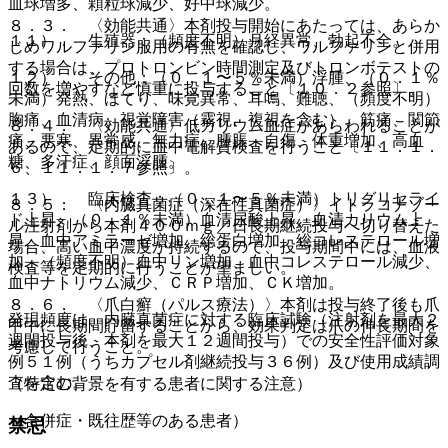
血球増多、顆粒球減少、好中球減少。
８．３． 〈効能共通〉本剤投与開始にあたっては、あらか
１１）． 生殖器：（頻度不明）月経異常、勃起不全。
じめワルファリン服用の有無を確認し、ワルファリンと併用
する場合は、プロトロンビン時間測定及びトロンボテストの
１２）． その他：（０．１〜５％未満）浮腫、（０．１％
回数を増やすなど慎重に投与すること〔１０．２参照〕。
未満）発熱、ほてり、味覚異常、耳鳴、難聴、（頻度不明）
胸痛、血清病、視覚障害（霧視、複視を含む）、筋痛、関節
８．４． 〈効能共通〉低カリウム血症があらわれることが
痛、悪寒、異常感、無力症、腫脹、自傷、体重増加、高血
あるので、定期的に血中電解質検査を行うこと〔１１．１．
糖、多汗症、顔面浮腫。
６、１１．１．７参照〕。
１３）． 臨床検査：（０．１〜５％未満）トリグリセライ
８．５． 〈内臓真菌症（深在性真菌症）〉イトラコナゾー
ド上昇、（０．１％未満）血清尿酸上昇、血清カリウム上
ル注射剤から本剤４００ｍｇ／日長期継続投与へ切り替えた
昇、血中アミラーゼ増加、総蛋白増加、総コレステロール増
場合、高い血中濃度が持続するので、投与期間中には、血液
加、（頻度不明）血中リン増加、血中コレステロール減少、
検査等を定期的に行うことが望ましい。
血中ナトリウム減少、ＣＲＰ増加、ＣＫ増加。
８．６． 〈爪白癬（パルス療法）〉本剤は投与終了後も爪
発現頻度は、内臓真菌症に対する臨床試験（注射剤を最大２
甲中に長期間貯留することから、効果判定は爪の伸長期間を
週間投与後、本剤を最大１２週間投与）での安全性評価対象
考慮して行うこと。
例５１例（うちカプセル剤継続投与３６例）及び使用成績調
査を含む。
（特定の背景を有する患者に関する注意）
（合併症・既往歴等のある患者）
禁忌