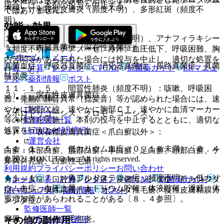
場合には、本剤の投与を中止する。
不明）、剥脱性皮膚炎（頻度不明）、多形紅斑（頻度不
ではありません。
明）。
効能・効果
１１．１．４． ショック（頻度不明）、アナフィラキシー
１）． 内臓真菌症（深在性真菌症）：
（頻度不明）：チアノーゼ、冷汗、血圧低下、呼吸困難、胸
ホーム
ノート
内苦悶等があらわれた場合には投与を中止し、適切な処置を
真菌血症、呼吸器真菌症、消化器真菌症、尿路真菌症、真菌
表・計算
レジメン
CTCAE
抗菌薬ガイド
ERマニュ
行うこと。
髄膜炎。
アル
薬剤情報
ポスト
１１．１．５． 間質性肺炎（頻度不明）：咳嗽、呼吸困
２）． 深在性皮膚真菌症：
新規登録
難、発熱、肺音異常（捻髪音）等が認められた場合には、速
ログイン
やかに胸部Ｘ線、速やかに胸部ＣＴ、速やかに血清マーカー
スポロトリコーシス、クロモミコーシス。
監修医師一覧
等の検査を実施し、本剤の投与を中止するとともに、適切な
UpToDate特別割引
処置を行うこと。
３）． 表在性皮膚真菌症＜爪白癬以外＞：
運営会社
１１．１．６． 低カリウム血症（０．１％未満）〔８．４
白癬：体部白癬、股部白癬、手白癬、足白癬、頭部白癬、ケ
© 2021 HOKUTO Inc. All rights reserved.
参照〕。
ルスス禿瘡、白癬性毛瘡。
利用規約
プライバシーポリシー
お問い合わせ
１１．１．７． 偽アルドステロン症（頻度不明）：低カリ
ホーム
表・計算
レジメン
CTCAE
抗菌薬ガイド
カンジダ症：口腔カンジダ症、皮膚カンジダ症、爪カンジダ
ウム血症、血圧上昇、ナトリウム貯留・体液貯留、浮腫、体
症、カンジダ性爪囲爪炎、カンジダ性毛瘡、慢性皮膚粘膜カ
ERマニュアル
薬剤情報
ポスト
重増加等があらわれることがある〔８．４参照〕。
ンジダ症。
監修医師一覧
癜風、マラセチア毛包炎。
その他の副作用
UpToDate特別割引