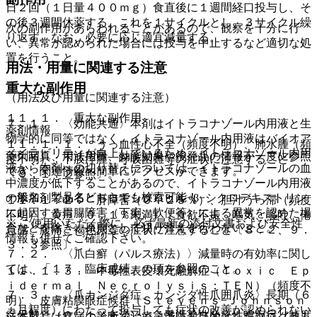
日２回（１日量４００ｍｇ）食直後に１週間経口投与し、そ
の後３週間休薬する。これを１サイクルとし、３サイクル繰
次の副作用があらわれることがあるので、観察を十分に行
り返す。なお、必要に応じ適宜減量する。
い、異常が認められた場合には投与を中止するなど適切な処
置を行うこと。
用法・用量に関連する注意
重大な副作用
（用法及び用量に関連する注意）
１１．１． 重大な副作用
７．１． 〈効能共通〉本剤はイトラコナゾール内用液と生
薬剤情報
物学的に同等ではなく、イトラコナゾール内用液はバイオア
１１．１．１． うっ血性心不全（頻度不明）、肺水腫（頻
ベイラビリティが向上しているため、イトラコナゾール内用
薬剤写真、用法用量、効能効果や後発品の情報が一度に参照
度不明）：下肢浮腫、呼吸困難等の症状に注意すること
液から本剤への切り替えについては、イトラコナゾールの血
でき、関連情報へ簡単にアクセスができます。
〔９．１．２参照〕。
中濃度が低下することがあるので、イトラコナゾール内用液
一般名、製品名どちらでも検索可能！
の添加剤であるヒドロキシプロピル−β−シクロデキストリン
１１．１．２． 肝障害（０．２５％）、胆汁うっ滞（頻度
に起因する胃腸障害（下痢、軟便等）による異常を認めた場
不明）、黄疸（０．１％未満）：食欲不振、嘔気、嘔吐、倦
※ ご使用いただく際に、必ず最新の添付文書および安全性
合などを除き、原則として切り替えを行わないこと。
怠感、腹痛、褐色尿等の症状に注意すること〔８．２、９．
情報も併せてご確認下さい。
３．３参照〕。
７．２． 〈爪白癬（パルス療法）〉減量時の有効率に関し
ては、「１７．臨床成績」の項を参照のこと。
１１．１．３． 中毒性表皮壊死融解症（Ｔｏｘｉｃ Ｅｐ
ｉｄｅｒｍａｌ Ｎｅｃｒｏｌｙｓｉｓ：ＴＥＮ）（頻度不
７．３． 〈爪カンジダ症、カンジダ性爪囲爪炎〉長期（６
明）、皮膚粘膜眼症候群（Ｓｔｅｖｅｎｓ−Ｊｏｈｎｓｏｎ
ヵ月程度）にわたって投与しても症状の改善が認められない
症候群）（０．１％未満）、急性汎発性発疹性膿疱症（頻度
※本製品は疾病の診断・治療・予防を目的としたプログラム