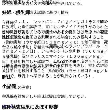
機能が低下していることが多い）。
よる胃腸感染のリスク増加が報告されている。
妊婦・授乳婦
１５．２． 非臨床試験に基づく情報
１５．２．１． ラットに１．７ｍｇ／ｋｇ以上を２年間経
（妊婦）
口投与した毒性試験で、胃にカルチノイドの発生がみられた
との報告がある。このカルチノイドの発生にはラットに種特
妊婦又は妊娠している可能性のある女性には、治療上の有益
異性が認められている。
性が危険性を上回ると判断される場合にのみ投与すること
（動物実験（ウサギ経口１３８ｍｇ／ｋｇ）で胎仔毒性（死
１５．２．２． ラットに類薬であるランソプラゾール（５
亡吸収胚率増加）が報告されている）。
０ｍｇ／ｋｇ／日）、アモキシシリン水和物（５００ｍｇ／
ｋｇ／日）及びクラリスロマイシン（１６０ｍｇ／ｋｇ／
（授乳婦）
日）を併用投与した試験で、母動物での毒性増強とともに胎
治療上の有益性及び母乳栄養の有益性を考慮し、授乳の継続
仔発育抑制増強が認められている。
又は中止を検討すること（動物実験（ラット経口５ｍｇ／ｋ
ｇ）で、母乳中へ移行することが報告されている）。
貯法
小児等
（保管上の注意）
室温保存。
小児等を対象とした臨床試験は実施していない。
ホーム
臨床検査結果に及ぼす影響