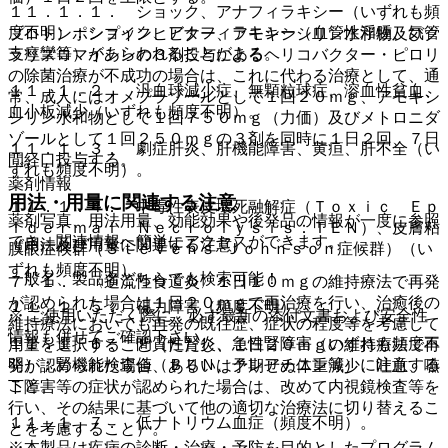
１１．１．１． ショック、アナフィラキシー（いずれも頻
度不明）：ショック、アナフィラキシー（血管性浮腫、気管
プロトンポンプインヒビター、アモキシシリン水和物及びク
支痙攣等）があらわれることがある。
ラリスロマイシンの３剤投与によるヘリコバクター・ピロリ
の除菌治療が不成功の場合は、これに代わる治療として、通
１１．１．２． 汎血球減少症、無顆粒球症、溶血性貧血、
常、成人にはオメプラゾールとして１回２０ｍｇ、アモキシ
血小板減少（いずれも頻度不明）。
シリン水和物として１回７５０ｍｇ（力価）及びメトロニダ
ゾールとして１回２５０ｍｇの３剤を同時に１日２回、７日
１１．１．３． 劇症肝炎、肝機能障害、黄疸、肝不全（い
間経口投与する。
ずれも頻度不明）。
薬剤情報
用法・用量に関連する注意
１１．１．４． 中毒性表皮壊死融解症（Ｔｏｘｉｃ Ｅｐ
薬剤写真、用法用量、効能効果や後発品の情報が一度に参照
ｉｄｅｒｍａｌ Ｎｅｃｒｏｌｙｓｉｓ：ＴＥＮ）、皮膚粘
でき、関連情報へ簡単にアクセスができます。
（用法及び用量に関連する注意）
膜眼症候群（Ｓｔｅｖｅｎｓ−Ｊｏｈｎｓｏｎ症候群）（い
ずれも頻度不明）。
一般名、製品名どちらでも検索可能！
７．１． 〈逆流性食道炎〉１日１０ｍｇの維持療法で再発
が認められた場合は１日２０ｍｇで再治療を行い、治癒後の
１１．１．５． 視力障害（頻度不明）。
※ ご使用いただく際に、必ず最新の添付文書および安全性
維持療法においても再発の既往歴、症状の程度等を考慮して
情報も併せてご確認下さい。
１１．１．６． 間質性腎炎、急性腎障害（いずれも頻度不
用量を選択すること（ただし、１日２０ｍｇの維持療法で再
明）：腎機能検査値（ＢＵＮ、クレアチニン等）に注意する
発が認められた場合、あるいは予期せぬ体重減少、吐血、嚥
こと。
下障害等の症状が認められた場合は、改めて内視鏡検査等を
行い、その結果に基づいて他の適切な治療法に切り替えるこ
１１．１．７． 低ナトリウム血症（頻度不明）。
とを考慮すること）。
※本製品は疾病の診断・治療・予防を目的としたプログラム