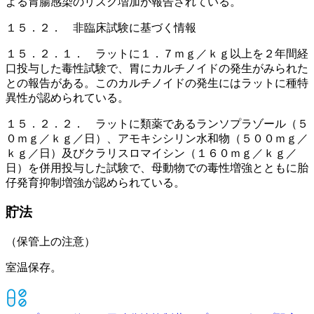
よる胃腸感染のリスク増加が報告されている。
１５．２． 非臨床試験に基づく情報
１５．２．１． ラットに１．７ｍｇ／ｋｇ以上を２年間経
口投与した毒性試験で、胃にカルチノイドの発生がみられた
との報告がある。このカルチノイドの発生にはラットに種特
異性が認められている。
１５．２．２． ラットに類薬であるランソプラゾール（５
０ｍｇ／ｋｇ／日）、アモキシシリン水和物（５００ｍｇ／
ｋｇ／日）及びクラリスロマイシン（１６０ｍｇ／ｋｇ／
日）を併用投与した試験で、母動物での毒性増強とともに胎
仔発育抑制増強が認められている。
貯法
（保管上の注意）
室温保存。