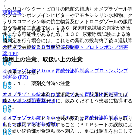
〈ヘリコバクター・ピロリの除菌の補助〉オメプラゾール等
薬剤情報
のプロトンポンプインヒビターやアモキシシリン水和物、ク
ラリスロマイシン等の抗生物質及びメトロニダゾールの服用
中や投与終了直後では、１３Ｃ−尿素呼気試験の判定が偽陰
オメプラゾール錠２０「ＳＷ」
性になる可能性があるため、１３Ｃ−尿素呼気試験による除
菌判定を行う場合には、これらの薬剤の投与終了後４週以降
の時点で実施することが望ましい。
オメプラール錠２０
胃酸分泌抑制薬 > プロトンポンプ阻害
薬 (PPI)
適用上の注意、取扱い上の注意
オメプラゾン錠２０ｍｇ
胃酸分泌抑制薬 > プロトンポンプ
（適用上の注意）
阻害薬 (PPI)
１４．１． 薬剤交付時の注意
オメプラゾール錠２０ｍｇ「アメル」
胃酸分泌抑制薬 > プ
１４．１．１． 本剤は腸溶錠であり、服用にあたっては、
ロトンポンプ阻害薬 (PPI)
噛んだり、砕いたりせずに、飲みくだすよう患者に指導する
こと。
オメプラゾール錠２０ｍｇ「ＴＳＵ」
胃酸分泌抑制薬 > プ
１４．１．２． ＰＴＰ包装の薬剤はＰＴＰシートから取り
ロトンポンプ阻害薬 (PPI)
出して服用するよう指導すること（ＰＴＰシートの誤飲によ
り、硬い鋭角部が食道粘膜へ刺入し、更には穿孔をおこして