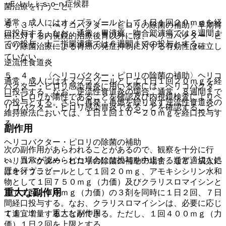
−Ｅｌｌｉｓｏｎ症候群
菌治療を行うこと。
通常、成人にはオメプラゾールとして１日１回２０ｍｇを経
５．３． 〈ヘリコバクター・ピロリの除菌の補助〉早期胃
口投与する。なお、通常、胃潰瘍、吻合部潰瘍では８週間ま
癌に対する内視鏡的治療後胃以外には、ヘリコバクター・ピ
での投与、十二指腸潰瘍では６週間までの投与とする。
ロリ除菌治療による胃癌の発症抑制に対する有効性は確立し
ていない。
逆流性食道炎
５．４． 〈ヘリコバクター・ピロリの除菌の補助〉ヘリコ
通常、成人にはオメプラゾールとして１日１回２０ｍｇを経
バクター・ピロリ感染胃炎に用いる際には、ヘリコバクタ
口投与する。なお、逆流性食道炎の場合、通常、８週間まで
ー・ピロリが陽性であることを確認及び内視鏡検査によりヘ
の投与とする。さらに再発・再燃を繰り返す逆流性食道炎の
リコバクター・ピロリ感染胃炎であることを確認すること。
維持療法においては、１日１回１０〜２０ｍｇを経口投与す
る。
副作用
ヘリコバクター・ピロリの除菌の補助
次の副作用があらわれることがあるので、観察を十分に行
い、異常が認められた場合には投与を中止するなど適切な処
ヘリコバクター・ピロリの除菌の補助の場合、通常、成人に
置を行うこと。
はオメプラゾールとして１回２０ｍｇ、アモキシシリン水和
物として１回７５０ｍｇ（力価）及びクラリスロマイシンと
重大な副作用
して１回２００ｍｇ（力価）の３剤を同時に１日２回、７日
間経口投与する。なお、クラリスロマイシンは、必要に応じ
１１．１． 重大な副作用
て適宜増量することができる。ただし、１回４００ｍｇ（力
価）１日２回を上限とする。