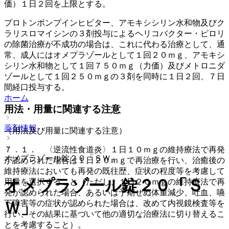
価）１日２回を上限とする。
プロトンポンプインヒビター、アモキシシリン水和物及びク
ラリスロマイシンの３剤投与によるヘリコバクター・ピロリ
の除菌治療が不成功の場合は、これに代わる治療として、通
常、成人にはオメプラゾールとして１回２０ｍｇ、アモキシ
シリン水和物として１回７５０ｍｇ（力価）及びメトロニダ
ゾールとして１回２５０ｍｇの３剤を同時に１日２回、７日
間経口投与する。
ホーム
用法・用量に関連する注意
薬剤情報
（用法及び用量に関連する注意）
７．１． 〈逆流性食道炎〉１日１０ｍｇの維持療法で再発
オメプラゾール錠２０「ＳＷ」
が認められた場合は１日２０ｍｇで再治療を行い、治癒後の
維持療法においても再発の既往歴、症状の程度等を考慮して
オメプラゾール錠２０「Ｓ
用量を選択すること（ただし、１日２０ｍｇの維持療法で再
発が認められた場合、あるいは予期せぬ体重減少、吐血、嚥
下障害等の症状が認められた場合は、改めて内視鏡検査等を
Ｗ」
行い、その結果に基づいて他の適切な治療法に切り替えるこ
とを考慮すること）。