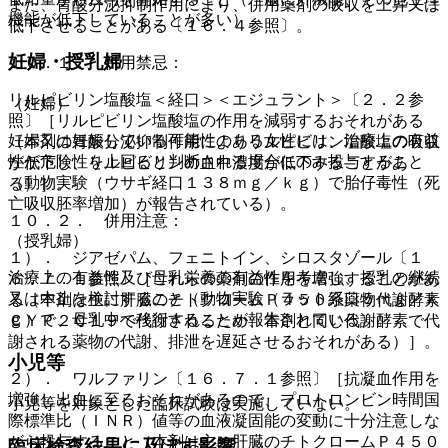
また、胃酸分泌抑制作用により、併用薬剤の吸収を上昇又は
機能が低下していることが多い）。
低下させることがある〔１６．４参照〕。
妊婦・授乳婦
１０．１． 併用禁忌：
リルピビリン塩酸塩＜経口＞＜エジュラント＞〔２．２参
（妊婦）
照〕［リルピビリン塩酸塩の作用を減弱するおそれがある
妊婦又は妊娠している可能性のある女性には、治療上の有益
（本剤の胃酸分泌抑制作用によりリルピビリン塩酸塩の吸収
性が危険性を上回ると判断される場合にのみ投与すること
が低下し、リルピビリンの血中濃度が低下することがあ
（動物実験（ウサギ経口１３８ｍｇ／ｋｇ）で胎仔毒性（死
る）］。
亡吸収胚率増加）が報告されている）。
１０．２． 併用注意：
（授乳婦）
１）． ジアゼパム、フェニトイン、シロスタゾール〔１
治療上の有益性及び母乳栄養の有益性を考慮し、授乳の継続
６．７．１参照〕［これらの薬剤の作用を増強することがあ
又は中止を検討すること（動物実験（ラット経口５ｍｇ／ｋ
る（本剤は主に肝臓のチトクロームＰ４５０系薬物代謝酵素
ｇ）で、母乳中へ移行することが報告されている）。
ＣＹＰ２Ｃ１９で代謝されるため、本剤と同じ代謝酵素で代
謝される薬物の代謝、排泄を遅延させるおそれがある）］。
小児等
２）． ワルファリン〔１６．７．１参照〕［抗凝血作用を
増強し出血に至るおそれがあるので、プロトロンビン時間国
小児等を対象とした臨床試験は実施していない。
際標準比（ＩＮＲ）値等の血液凝固能の変動に十分注意しな
がら投与すること（本剤は主に肝臓のチトクロームＰ４５０
臨床検査結果に及ぼす影響