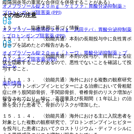
縦隔洞炎等の重篤な合併症を併発することがある）。
オメプラゾール錠２０ｍｇ「ケミファ」
胃酸分泌抑制薬 >
プロトンポンプ阻害薬 (PPI)
その他の注意
１５．１． 臨床使用に基づく情報
オメプラゾール腸溶錠２０ｍｇ「武田テバ」
胃酸分泌抑制薬
> プロトンポンプ阻害薬 (PPI)
１５．１．１． 〈効能共通〉本剤の長期投与中に良性胃ポ
リープを認めたとの報告がある。
オメプラゾール錠２０ｍｇ「トーワ」
胃酸分泌抑制薬 > プ
１５．１．２． 〈効能共通〉本剤の投与が、胃癌による症
ロトンポンプ阻害薬 (PPI)
状を隠蔽することがあるので、悪性でないことを確認して投
ホーム
与すること。
１５．１．３． 〈効能共通〉海外における複数の観察研究
薬剤情報
で、プロトンポンプインヒビターによる治療において骨粗鬆
症に伴う股関節骨折、手関節骨折、脊椎骨折のリスク増加が
報告されており、特に、高用量及び長期間（１年以上）の治
オメプラゾール錠２０「ＳＷ」
療を受けた患者で、骨折のリスクが増加した。
１５．１．４． 〈効能共通〉海外における主に入院患者を
対象とした複数の観察研究で、プロトンポンプインヒビター
を投与した患者においてクロストリジウム・ディフィシルに