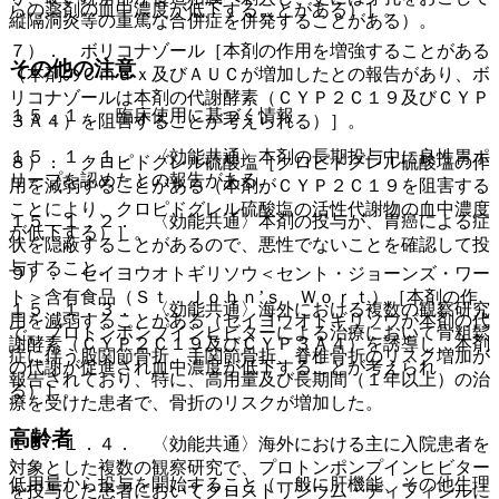
らの薬剤の血中濃度が低下することがある）］。
縦隔洞炎等の重篤な合併症を併発することがある）。
７）． ボリコナゾール［本剤の作用を増強することがある
その他の注意
（本剤のＣｍａｘ及びＡＵＣが増加したとの報告があり、ボ
リコナゾールは本剤の代謝酵素（ＣＹＰ２Ｃ１９及びＣＹＰ
１５．１． 臨床使用に基づく情報
３Ａ４）を阻害することが考えられる）］。
１５．１．１． 〈効能共通〉本剤の長期投与中に良性胃ポ
８）． クロピドグレル硫酸塩［クロピドグレル硫酸塩の作
リープを認めたとの報告がある。
用を減弱することがある（本剤がＣＹＰ２Ｃ１９を阻害する
ことにより、クロピドグレル硫酸塩の活性代謝物の血中濃度
１５．１．２． 〈効能共通〉本剤の投与が、胃癌による症
が低下する）］。
状を隠蔽することがあるので、悪性でないことを確認して投
与すること。
９）． セイヨウオトギリソウ＜セント・ジョーンズ・ワー
ト＞含有食品（Ｓｔ．Ｊｏｈｎ’ｓ Ｗｏｒｔ）［本剤の作
１５．１．３． 〈効能共通〉海外における複数の観察研究
用を減弱することがある（セイヨウオトギリソウが本剤の代
で、プロトンポンプインヒビターによる治療において骨粗鬆
謝酵素（ＣＹＰ２Ｃ１９及びＣＹＰ３Ａ４）を誘導し、本剤
症に伴う股関節骨折、手関節骨折、脊椎骨折のリスク増加が
の代謝が促進され血中濃度が低下することが考えられ
報告されており、特に、高用量及び長期間（１年以上）の治
る）］。
療を受けた患者で、骨折のリスクが増加した。
高齢者
１５．１．４． 〈効能共通〉海外における主に入院患者を
対象とした複数の観察研究で、プロトンポンプインヒビター
低用量から投与を開始すること（一般に肝機能、その他生理
を投与した患者においてクロストリジウム・ディフィシルに