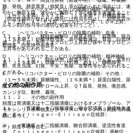
１１．１．８． 間質性肺炎（頻度不明）：咳嗽、呼吸困
難、発熱、肺音異常（捻髪音）等が認められた場合には、速
B． 〈ヘリコバクター・ピロリの除菌の補助〉肝臓：
やかに胸部Ｘ線、速やかに胸部ＣＴ等の検査を実施すること
（１〜５％未満）ＡＳＴ上昇、（１％未満＊）肝機能異常、
（間質性肺炎が疑われた場合には投与を中止し、副腎皮質ホ
ＡＬＴ上昇、Ａｌ−Ｐ上昇、ビリルビン上昇、ＬＤＨ上昇。
ルモン剤の投与等の適切な処置を行うこと）。
C． 〈ヘリコバクター・ピロリの除菌の補助〉血液：
１１．１．９． 横紋筋融解症（頻度不明）：筋肉痛、脱力
（１％未満＊）好酸球数増多、血小板数減少、貧血、白血球
感、ＣＫ上昇、血中ミオグロビン上昇及び尿中ミオグロビン
数増多、白血球分画異常。
上昇等があらわれることがある。
D． 〈ヘリコバクター・ピロリの除菌の補助〉精神神経
１１．１．１０． 錯乱状態（頻度不明）：せん妄、異常行
系：（１％未満＊）頭痛、しびれ感、めまい、睡眠障害。
動、失見当識、幻覚、不安、焦燥、攻撃性等があらわれるこ
とがある。
E． 〈ヘリコバクター・ピロリの除菌の補助〉その他：
（１〜５％未満）尿糖陽性、（１％未満＊）尿蛋白陽性、尿
その他の副作用
酸上昇、総コレステロール上昇、ＱＴ延長、発熱、倦怠感、
カンジダ症、動悸、霧視。
１１．２． その他の副作用
頻度は胃潰瘍又は十二指腸潰瘍におけるオメプラゾール、ア
１）． 〈胃潰瘍、十二指腸潰瘍、吻合部潰瘍、逆流性食道
モキシシリン水和物及びクラリスロマイシンの３剤投与の成
炎、Ｚｏｌｌｉｎｇｅｒ−Ｅｌｌｉｓｏｎ症候群〉
績に基づく。
@． 〈胃潰瘍、十二指腸潰瘍、吻合部潰瘍、逆流性食道
＊）頻度不明を含む。
炎、Ｚｏｌｌｉｎｇｅｒ−Ｅｌｌｉｓｏｎ症候群〉過敏症：