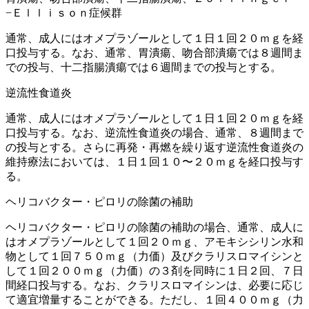
−Ｅｌｌｉｓｏｎ症候群
通常、成人にはオメプラゾールとして１日１回２０ｍｇを経
口投与する。なお、通常、胃潰瘍、吻合部潰瘍では８週間ま
での投与、十二指腸潰瘍では６週間までの投与とする。
逆流性食道炎
通常、成人にはオメプラゾールとして１日１回２０ｍｇを経
口投与する。なお、逆流性食道炎の場合、通常、８週間まで
の投与とする。さらに再発・再燃を繰り返す逆流性食道炎の
維持療法においては、１日１回１０〜２０ｍｇを経口投与す
る。
ヘリコバクター・ピロリの除菌の補助
ヘリコバクター・ピロリの除菌の補助の場合、通常、成人に
はオメプラゾールとして１回２０ｍｇ、アモキシシリン水和
物として１回７５０ｍｇ（力価）及びクラリスロマイシンと
して１回２００ｍｇ（力価）の３剤を同時に１日２回、７日
間経口投与する。なお、クラリスロマイシンは、必要に応じ
て適宜増量することができる。ただし、１回４００ｍｇ（力