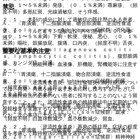
（０．１〜５％未満）発疹、（０．１％未満）蕁麻疹、（頻
禁忌
度不明）多形紅斑、光線過敏症、そう痒感。
２．１． 本剤の成分に対して過敏症の既往歴のある患者。
A． 〈胃潰瘍、十二指腸潰瘍、吻合部潰瘍、逆流性食道
炎、Ｚｏｌｌｉｎｇｅｒ−Ｅｌｌｉｓｏｎ症候群〉消化器：
２．２． リルピビリン塩酸塩投与中の患者〔１０．１参
（０．１〜５％未満）下痢・軟便、便秘、悪心、（０．１％
照〕。
未満）嘔吐、鼓腸放屁、腹痛、口内炎、（頻度不明）舌炎、
顕微鏡的大腸炎（ｃｏｌｌａｇｅｎｏｕｓ ｃｏｌｉｔｉ
重要な基本的注意
ｓ、ｌｙｍｐｈｏｃｙｔｉｃ ｃｏｌｉｔｉｓ）、腹部膨満
感、カンジダ症、口渇。
８．１． 〈効能共通〉血液像、肝機能、腎機能等に注意す
ること。
B． 〈胃潰瘍、十二指腸潰瘍、吻合部潰瘍、逆流性食道
炎、Ｚｏｌｌｉｎｇｅｒ−Ｅｌｌｉｓｏｎ症候群〉肝臓：
８．２． 〈逆流性食道炎〉逆流性食道炎の維持療法につい
（頻度不明）ＡＳＴ上昇、ＡＬＴ上昇、Ａｌ−Ｐ上昇、γ−Ｇ
ては、再発・再燃を繰り返す患者に対し投与することとし、
ＴＰ上昇、ＬＤＨ上昇。
本来維持療法の必要のない患者に投与することのないよう留
意すること。また、逆流性食道炎の維持療法中は定期的に内
C． 〈胃潰瘍、十二指腸潰瘍、吻合部潰瘍、逆流性食道
視鏡検査を実施するなど観察を十分に行うことが望ましい。
炎、Ｚｏｌｌｉｎｇｅｒ−Ｅｌｌｉｓｏｎ症候群〉血液：
なお、次の事項に十分注意すること。
（頻度不明）白血球数減少、血小板数減少、貧血。
８．２．１． 〈逆流性食道炎〉再発の既往歴、症状の程度
D． 〈胃潰瘍、十二指腸潰瘍、吻合部潰瘍、逆流性食道
等を考慮して維持療法の用量を選択すること。
炎、Ｚｏｌｌｉｎｇｅｒ−Ｅｌｌｉｓｏｎ症候群〉精神神経