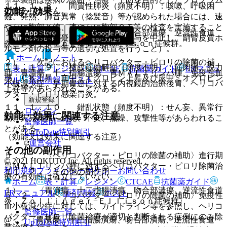
１１．１．８． 間質性肺炎（頻度不明）：咳嗽、呼吸困
ではありません。
効能・効果
難、発熱、肺音異常（捻髪音）等が認められた場合には、速
やかに胸部Ｘ線、速やかに胸部ＣＴ等の検査を実施すること
１）． 胃潰瘍、十二指腸潰瘍、吻合部潰瘍、逆流性食道
（間質性肺炎が疑われた場合には投与を中止し、副腎皮質ホ
炎、Ｚｏｌｌｉｎｇｅｒ−Ｅｌｌｉｓｏｎ症候群。
ルモン剤の投与等の適切な処置を行うこと）。
ホーム
ノート
２）． 次記におけるヘリコバクター・ピロリの除菌の補
１１．１．９． 横紋筋融解症（頻度不明）：筋肉痛、脱力
表・計算
レジメン
CTCAE
抗菌薬ガイド
ERマニュ
助：胃潰瘍、十二指腸潰瘍、胃ＭＡＬＴリンパ腫、免疫性血
感、ＣＫ上昇、血中ミオグロビン上昇及び尿中ミオグロビン
アル
薬剤情報
ポスト
小板減少症、早期胃癌に対する内視鏡的治療後胃、ヘリコバ
上昇等があらわれることがある。
クター・ピロリ感染胃炎。
新規登録
１１．１．１０． 錯乱状態（頻度不明）：せん妄、異常行
ログイン
効能・効果に関連する注意
動、失見当識、幻覚、不安、焦燥、攻撃性等があらわれるこ
監修医師一覧
とがある。
UpToDate特別割引
（効能又は効果に関連する注意）
運営会社
その他の副作用
５．１． 〈ヘリコバクター・ピロリの除菌の補助〉進行期
© 2021 HOKUTO Inc. All rights reserved.
胃ＭＡＬＴリンパ腫に対するヘリコバクター・ピロリ除菌治
利用規約
プライバシーポリシー
お問い合わせ
１１．２． その他の副作用
療の有効性は確立していない。
ホーム
表・計算
レジメン
CTCAE
抗菌薬ガイド
１）． 〈胃潰瘍、十二指腸潰瘍、吻合部潰瘍、逆流性食道
ERマニュアル
薬剤情報
ポスト
５．２． 〈ヘリコバクター・ピロリの除菌の補助〉免疫性
炎、Ｚｏｌｌｉｎｇｅｒ−Ｅｌｌｉｓｏｎ症候群〉
血小板減少症に対しては、ガイドライン等を参照し、ヘリコ
監修医師一覧
バクター・ピロリ除菌治療が適切と判断される症例にのみ除
@． 〈胃潰瘍、十二指腸潰瘍、吻合部潰瘍、逆流性食道
UpToDate特別割引