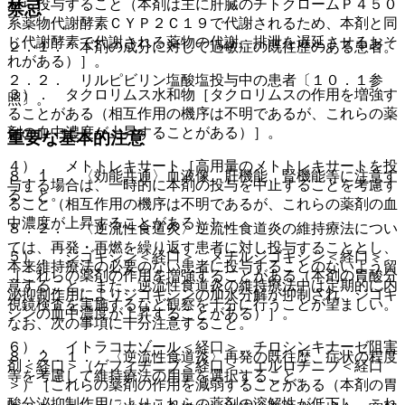
がら投与すること（本剤は主に肝臓のチトクロームＰ４５０
禁忌
系薬物代謝酵素ＣＹＰ２Ｃ１９で代謝されるため、本剤と同
じ代謝酵素で代謝される薬物の代謝、排泄を遅延させるおそ
２．１． 本剤の成分に対して過敏症の既往歴のある患者。
れがある）］。
２．２． リルピビリン塩酸塩投与中の患者〔１０．１参
３）． タクロリムス水和物［タクロリムスの作用を増強す
照〕。
ることがある（相互作用の機序は不明であるが、これらの薬
剤の血中濃度が上昇することがある）］。
重要な基本的注意
４）． メトトレキサート［高用量のメトトレキサートを投
８．１． 〈効能共通〉血液像、肝機能、腎機能等に注意す
与する場合は、一時的に本剤の投与を中止することを考慮す
ること。
ること（相互作用の機序は不明であるが、これらの薬剤の血
中濃度が上昇することがある）］。
８．２． 〈逆流性食道炎〉逆流性食道炎の維持療法につい
ては、再発・再燃を繰り返す患者に対し投与することとし、
５）． ジゴキシン＜経口＞、メチルジゴキシン＜経口＞
本来維持療法の必要のない患者に投与することのないよう留
［これらの薬剤の作用を増強することがある（本剤の胃酸分
意すること。また、逆流性食道炎の維持療法中は定期的に内
泌抑制作用によりジゴキシンの加水分解が抑制され、ジゴキ
視鏡検査を実施するなど観察を十分に行うことが望ましい。
シンの血中濃度が上昇することがある）］。
なお、次の事項に十分注意すること。
６）． イトラコナゾール＜経口＞、チロシンキナーゼ阻害
８．２．１． 〈逆流性食道炎〉再発の既往歴、症状の程度
剤＜経口＞（ゲフィチニブ＜経口＞、エルロチニブ＜経口
等を考慮して維持療法の用量を選択すること。
＞）［これらの薬剤の作用を減弱することがある（本剤の胃
酸分泌抑制作用によりこれらの薬剤の溶解性が低下し、これ