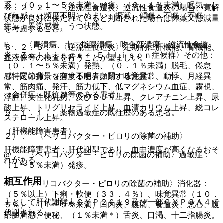
系：（０．１〜５％未満）頭痛、（０．１％未満）眠気、し
８．２．２． 〈逆流性食道炎〉逆流性食道炎の場合、寛解
びれ感、（頻度不明）めまい、振戦、傾眠、不眠（不眠
状態が良好に保たれていると判断された場合は休薬又は減量
症）、異常感覚、うつ状態。
を考慮すること。
E． 〈胃潰瘍、十二指腸潰瘍、吻合部潰瘍、逆流性食道
８．２．３． 〈逆流性食道炎〉定期的に肝機能、腎機能、
炎、Ｚｏｌｌｉｎｇｅｒ−Ｅｌｌｉｓｏｎ症候群〉その他：
血液像等の検査を行うことが望ましい。
（０．１〜５％未満）発熱、（０．１％未満）脱毛、倦怠
（特定の背景を有する患者に関する注意）
感、関節痛、（頻度不明）頻尿、味覚異常、動悸、月経異
常、筋肉痛、発汗、筋力低下、低マグネシウム血症、霧視、
（合併症・既往歴等のある患者）
浮腫、女性化乳房、及びＢＵＮ上昇、クレアチニン上昇、尿
酸上昇、トリグリセライド上昇、血清カリウム上昇、総コレ
９．１．１． 薬物過敏症の既往歴のある患者。
ステロール上昇。
（肝機能障害患者）
２）． 〈ヘリコバクター・ピロリの除菌の補助〉
肝機能障害患者：肝代謝型であり、血中濃度が高くなるおそ
@． 〈ヘリコバクター・ピロリの除菌の補助〉過敏症：
れがある。
（１〜５％未満）発疹。
相互作用
A． 〈ヘリコバクター・ピロリの除菌の補助〉消化器：
（５％以上）下痢・軟便（３３．４％）、味覚異常（１０．
主として肝代謝酵素ＣＹＰ２Ｃ１９及び一部ＣＹＰ３Ａ４で
５％）、（１〜５％未満）口内炎、腹痛、食道炎、悪心、腹
代謝される。
部膨満感、便秘、（１％未満＊）舌炎、口渇、十二指腸炎。