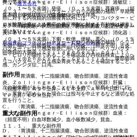
菌治療を行うこと。
炎、Ｚｏｌｌｉｎｇｅｒ−Ｅｌｌｉｓｏｎ症候群〉過敏症：
運営会社
（０．１〜５％未満）発疹、（０．１％未満）蕁麻疹、（頻
５．３． 〈ヘリコバクター・ピロリの除菌の補助〉早期胃
© 2021 HOKUTO Inc. All rights reserved.
度不明）多形紅斑、光線過敏症、そう痒感。
癌に対する内視鏡的治療後胃以外には、ヘリコバクター・ピ
ロリ除菌治療による胃癌の発症抑制に対する有効性は確立し
※本製品は疾病の診断・治療・予防を目的としたプログラム
A． 〈胃潰瘍、十二指腸潰瘍、吻合部潰瘍、逆流性食道
ていない。
ではありません。
炎、Ｚｏｌｌｉｎｇｅｒ−Ｅｌｌｉｓｏｎ症候群〉消化器：
（０．１〜５％未満）下痢・軟便、便秘、悪心、（０．１％
５．４． 〈ヘリコバクター・ピロリの除菌の補助〉ヘリコ
利用規約
プライバシーポリシー
お問い合わせ
未満）嘔吐、鼓腸放屁、腹痛、口内炎、（頻度不明）舌炎、
バクター・ピロリ感染胃炎に用いる際には、ヘリコバクタ
顕微鏡的大腸炎（ｃｏｌｌａｇｅｎｏｕｓ ｃｏｌｉｔｉ
ー・ピロリが陽性であることを確認及び内視鏡検査によりヘ
ｓ、ｌｙｍｐｈｏｃｙｔｉｃ ｃｏｌｉｔｉｓ）、腹部膨満
リコバクター・ピロリ感染胃炎であることを確認すること。
感、カンジダ症、口渇。
副作用
B． 〈胃潰瘍、十二指腸潰瘍、吻合部潰瘍、逆流性食道
炎、Ｚｏｌｌｉｎｇｅｒ−Ｅｌｌｉｓｏｎ症候群〉肝臓：
次の副作用があらわれることがあるので、観察を十分に行
（頻度不明）ＡＳＴ上昇、ＡＬＴ上昇、Ａｌ−Ｐ上昇、γ−Ｇ
い、異常が認められた場合には投与を中止するなど適切な処
ＴＰ上昇、ＬＤＨ上昇。
置を行うこと。
C． 〈胃潰瘍、十二指腸潰瘍、吻合部潰瘍、逆流性食道
重大な副作用
炎、Ｚｏｌｌｉｎｇｅｒ−Ｅｌｌｉｓｏｎ症候群〉血液：
（頻度不明）白血球数減少、血小板数減少、貧血。
１１．１． 重大な副作用
D． 〈胃潰瘍、十二指腸潰瘍、吻合部潰瘍、逆流性食道