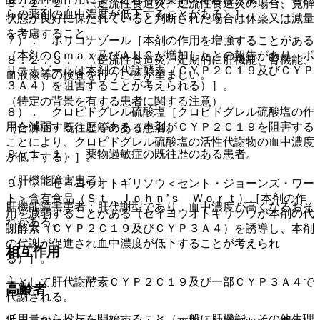
８．２．２． 〈逆流性食道炎〉逆流性食道炎の場合、寛解
らの薬剤の血中濃度が低下することがある）］。
状態が良好に保たれていると判断された場合は休薬又は減量
を考慮すること。
７）． ボリコナゾール［本剤の作用を増強することがある
（本剤のＣｍａｘ及びＡＵＣが増加したとの報告があり、ボ
８．２．３． 〈逆流性食道炎〉定期的に肝機能、腎機能、
リコナゾールは本剤の代謝酵素（ＣＹＰ２Ｃ１９及びＣＹＰ
血液像等の検査を行うことが望ましい。
３Ａ４）を阻害することが考えられる）］。
（特定の背景を有する患者に関する注意）
８）． クロピドグレル硫酸塩［クロピドグレル硫酸塩の作
用を減弱することがある（本剤がＣＹＰ２Ｃ１９を阻害する
（合併症・既往歴等のある患者）
ことにより、クロピドグレル硫酸塩の活性代謝物の血中濃度
９．１．１． 薬物過敏症の既往歴のある患者。
が低下する）］。
（肝機能障害患者）
９）． セイヨウオトギリソウ＜セント・ジョーンズ・ワー
ト＞含有食品（Ｓｔ．Ｊｏｈｎ’ｓ Ｗｏｒｔ）［本剤の作
肝機能障害患者：肝代謝型であり、血中濃度が高くなるおそ
用を減弱することがある（セイヨウオトギリソウが本剤の代
れがある。
謝酵素（ＣＹＰ２Ｃ１９及びＣＹＰ３Ａ４）を誘導し、本剤
の代謝が促進され血中濃度が低下することが考えられ
相互作用
る）］。
主として肝代謝酵素ＣＹＰ２Ｃ１９及び一部ＣＹＰ３Ａ４で
高齢者
代謝される。
低用量から投与を開始すること（一般に肝機能、その他生理