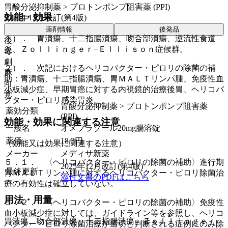
胃酸分泌抑制薬 > プロトンポンプ阻害薬 (PPI)
効能・効果
2025年12月改訂(第4版)
薬剤情報
後発品
１）． 胃潰瘍、十二指腸潰瘍、吻合部潰瘍、逆流性食道
後
炎、Ｚｏｌｌｉｎｇｅｒ−Ｅｌｌｉｓｏｎ症候群。
毒
劇
２）． 次記におけるヘリコバクター・ピロリの除菌の補
麻
助：胃潰瘍、十二指腸潰瘍、胃ＭＡＬＴリンパ腫、免疫性血
向
小板減少症、早期胃癌に対する内視鏡的治療後胃、ヘリコバ
覚
クター・ピロリ感染胃炎。
胃酸分泌抑制薬 > プロトンポンプ阻害薬
薬効分類
(PPI)
効能・効果に関連する注意
一般名
オメプラゾール20mg腸溶錠
薬価
18.3
円
（効能又は効果に関連する注意）
メーカー
メディサ新薬
５．１． 〈ヘリコバクター・ピロリの除菌の補助〉進行期
2025年12月改訂(第4版)
最終更新
胃ＭＡＬＴリンパ腫に対するヘリコバクター・ピロリ除菌治
添付文書のPDFはこちら
療の有効性は確立していない。
用法・用量
５．２． 〈ヘリコバクター・ピロリの除菌の補助〉免疫性
血小板減少症に対しては、ガイドライン等を参照し、ヘリコ
胃潰瘍、吻合部潰瘍、十二指腸潰瘍、Ｚｏｌｌｉｎｇｅｒ
バクター・ピロリ除菌治療が適切と判断される症例にのみ除