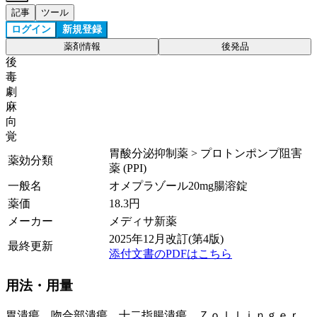
記事
ツール
ログイン
新規登録
薬剤情報
後発品
後
毒
劇
麻
向
覚
胃酸分泌抑制薬 > プロトンポンプ阻害
薬効分類
薬 (PPI)
一般名
オメプラゾール20mg腸溶錠
薬価
18.3
円
メーカー
メディサ新薬
2025年12月改訂(第4版)
最終更新
添付文書のPDFはこちら
用法・用量
胃潰瘍、吻合部潰瘍、十二指腸潰瘍、Ｚｏｌｌｉｎｇｅｒ