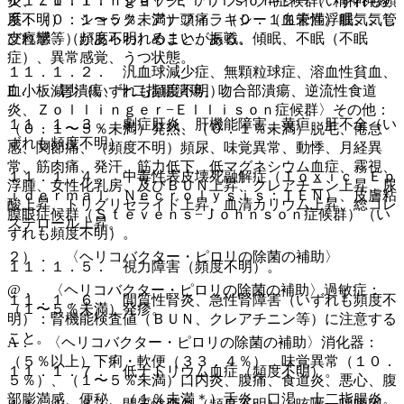
炎、Ｚｏｌｌｉｎｇｅｒ−Ｅｌｌｉｓｏｎ症候群〉精神神経
１１．１．１． ショック、アナフィラキシー（いずれも頻
系：（０．１〜５％未満）頭痛、（０．１％未満）眠気、し
度不明）：ショック、アナフィラキシー（血管性浮腫、気管
びれ感、（頻度不明）めまい、振戦、傾眠、不眠（不眠
支痙攣等）があらわれることがある。
症）、異常感覚、うつ状態。
１１．１．２． 汎血球減少症、無顆粒球症、溶血性貧血、
E． 〈胃潰瘍、十二指腸潰瘍、吻合部潰瘍、逆流性食道
血小板減少（いずれも頻度不明）。
炎、Ｚｏｌｌｉｎｇｅｒ−Ｅｌｌｉｓｏｎ症候群〉その他：
１１．１．３． 劇症肝炎、肝機能障害、黄疸、肝不全（い
（０．１〜５％未満）発熱、（０．１％未満）脱毛、倦怠
ずれも頻度不明）。
感、関節痛、（頻度不明）頻尿、味覚異常、動悸、月経異
常、筋肉痛、発汗、筋力低下、低マグネシウム血症、霧視、
１１．１．４． 中毒性表皮壊死融解症（Ｔｏｘｉｃ Ｅｐ
浮腫、女性化乳房、及びＢＵＮ上昇、クレアチニン上昇、尿
ｉｄｅｒｍａｌ Ｎｅｃｒｏｌｙｓｉｓ：ＴＥＮ）、皮膚粘
酸上昇、トリグリセライド上昇、血清カリウム上昇、総コレ
膜眼症候群（Ｓｔｅｖｅｎｓ−Ｊｏｈｎｓｏｎ症候群）（い
ステロール上昇。
ずれも頻度不明）。
２）． 〈ヘリコバクター・ピロリの除菌の補助〉
１１．１．５． 視力障害（頻度不明）。
@． 〈ヘリコバクター・ピロリの除菌の補助〉過敏症：
１１．１．６． 間質性腎炎、急性腎障害（いずれも頻度不
（１〜５％未満）発疹。
明）：腎機能検査値（ＢＵＮ、クレアチニン等）に注意する
こと。
A． 〈ヘリコバクター・ピロリの除菌の補助〉消化器：
（５％以上）下痢・軟便（３３．４％）、味覚異常（１０．
１１．１．７． 低ナトリウム血症（頻度不明）。
５％）、（１〜５％未満）口内炎、腹痛、食道炎、悪心、腹
部膨満感、便秘、（１％未満＊）舌炎、口渇、十二指腸炎。