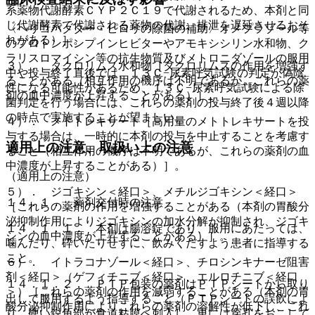
系薬物代謝酵素ＣＹＰ２Ｃ１９で代謝されるため、本剤と同
じ代謝酵素で代謝される薬物の代謝、排泄を遅延させるおそ
〈ヘリコバクター・ピロリの除菌の補助〉オメプラゾール等
れがある）］。
のプロトンポンプインヒビターやアモキシシリン水和物、ク
ラリスロマイシン等の抗生物質及びメトロニダゾールの服用
３）． タクロリムス水和物［タクロリムスの作用を増強す
中や投与終了直後では、１３Ｃ−尿素呼気試験の判定が偽陰
ることがある（相互作用の機序は不明であるが、これらの薬
性になる可能性があるため、１３Ｃ−尿素呼気試験による除
剤の血中濃度が上昇することがある）］。
菌判定を行う場合には、これらの薬剤の投与終了後４週以降
の時点で実施することが望ましい。
４）． メトトレキサート［高用量のメトトレキサートを投
与する場合は、一時的に本剤の投与を中止することを考慮す
適用上の注意、取扱い上の注意
ること（相互作用の機序は不明であるが、これらの薬剤の血
中濃度が上昇することがある）］。
（適用上の注意）
５）． ジゴキシン＜経口＞、メチルジゴキシン＜経口＞
１４．１． 薬剤交付時の注意
［これらの薬剤の作用を増強することがある（本剤の胃酸分
泌抑制作用によりジゴキシンの加水分解が抑制され、ジゴキ
１４．１．１． 本剤は腸溶錠であり、服用にあたっては、
シンの血中濃度が上昇することがある）］。
噛んだり、砕いたりせずに、飲みくだすよう患者に指導する
こと。
６）． イトラコナゾール＜経口＞、チロシンキナーゼ阻害
剤＜経口＞（ゲフィチニブ＜経口＞、エルロチニブ＜経口
１４．１．２． ＰＴＰ包装の薬剤はＰＴＰシートから取り
＞）［これらの薬剤の作用を減弱することがある（本剤の胃
出して服用するよう指導すること（ＰＴＰシートの誤飲によ
酸分泌抑制作用によりこれらの薬剤の溶解性が低下し、これ
り、硬い鋭角部が食道粘膜へ刺入し、更には穿孔をおこして