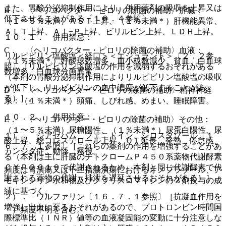
また、胃酸分泌抑制作用により、併用薬剤の吸収を上昇又は
B． 〈ヘリコバクター・ピロリの除菌の補助〉肝臓：
低下させることがある〔１６．４参照〕。
（１〜５％未満）ＡＳＴ上昇、（１％未満＊）肝機能異常、
ＡＬＴ上昇、Ａｌ−Ｐ上昇、ビリルビン上昇、ＬＤＨ上昇。
１０．１． 併用禁忌：
C． 〈ヘリコバクター・ピロリの除菌の補助〉血液：
リルピビリン塩酸塩＜経口＞＜エジュラント＞〔２．２参
（１％未満＊）好酸球数増多、血小板数減少、貧血、白血球
照〕［リルピビリン塩酸塩の作用を減弱するおそれがある
数増多、白血球分画異常。
（本剤の胃酸分泌抑制作用によりリルピビリン塩酸塩の吸収
が低下し、リルピビリンの血中濃度が低下することがあ
D． 〈ヘリコバクター・ピロリの除菌の補助〉精神神経
る）］。
系：（１％未満＊）頭痛、しびれ感、めまい、睡眠障害。
１０．２． 併用注意：
E． 〈ヘリコバクター・ピロリの除菌の補助〉その他：
（１〜５％未満）尿糖陽性、（１％未満＊）尿蛋白陽性、尿
１）． ジアゼパム、フェニトイン、シロスタゾール〔１
酸上昇、総コレステロール上昇、ＱＴ延長、発熱、倦怠感、
６．７．１参照〕［これらの薬剤の作用を増強することがあ
カンジダ症、動悸、霧視。
る（本剤は主に肝臓のチトクロームＰ４５０系薬物代謝酵素
ＣＹＰ２Ｃ１９で代謝されるため、本剤と同じ代謝酵素で代
頻度は胃潰瘍又は十二指腸潰瘍におけるオメプラゾール、ア
謝される薬物の代謝、排泄を遅延させるおそれがある）］。
モキシシリン水和物及びクラリスロマイシンの３剤投与の成
績に基づく。
２）． ワルファリン〔１６．７．１参照〕［抗凝血作用を
増強し出血に至るおそれがあるので、プロトロンビン時間国
＊）頻度不明を含む。
際標準比（ＩＮＲ）値等の血液凝固能の変動に十分注意しな