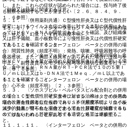
し、また、これらの症状が認められた場合には、投与終了後
（効能又は効果に関連する注意）
も観察を継続することが望ましい〔２．６、８．４、９．
１．６参照〕。
５．１． 〈併用薬剤共通〉Ｃ型慢性肝炎又はＣ型代償性肝
硬変におけるウイルス血症の改善に対する本剤の併用にあた
１１．１．７． 〈インターフェロン ベータとの併用の場
ってはＨＣＶ ＲＮＡが陽性であることを確認、及び組織像
合〉せん妄、幻覚（いずれも頻度不明）。
又は肝予備能、血小板数等により慢性肝炎又は代償性肝硬変
であることを確認すること。
１１．１．８． 〈インターフェロン ベータとの併用の場
合〉間質性肺炎（頻度不明）：発熱、咳嗽、呼吸困難等の呼
５．２． 〈インターフェロン ベータとの併用の場合〉血
吸器症状、また、胸部Ｘ線異常があらわれた場合には投与を
中ＨＣＶ ＲＮＡ量が高値のＣ型慢性肝炎に本剤を用いる場
中止し、副腎皮質ホルモン剤の投与等の適切な処置を行うこ
合、血中ＨＣＶ ＲＮＡ量がＲＴ−ＰＣＲ法で１０の５乗Ｉ
と〔８．６参照〕。
Ｕ／ｍＬ以上又はｂ−ＤＮＡ法で１Ｍｅｑ．／ｍＬ以上であ
ることを確認すること。
１１．１．９． 〈インターフェロン ベータとの併用の場
合〉心不全（頻度不明）〔２．３参照〕。
５．３． 〈ソホスブビル・ベルパタスビル配合剤との併用
の場合〉Ｃ型代償性肝硬変患者に対する治療は、ウイルス血
１１．１．１０． 〈インターフェロン ベータとの併用の
症の改善を目的としたものであり、本併用療法によりウイル
場合〉溶血性尿毒症症候群（ＨＵＳ）（頻度不明）：血小板
ス学的効果が得られた場合であっても、肝硬変が治癒するも
減少、貧血、腎不全を主徴とする溶血性尿毒症症候群（ＨＵ
のではないため、肝硬変に対する適切な処置は継続するこ
Ｓ）があらわれることがある〔８．２、８．１１参照〕。
と。
１１．１．１１． 〈インターフェロン ベータとの併用の