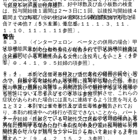
モグロビン濃度、白血球数、好中球数及び血小板数の検査
（頻度不明）血管性浮腫。
は、投与開始後１週間は２〜３日に１回、以後投与開始後４
E． 〈ソホスブビル・ベルパタスビル配合剤との併用の場
週間までは毎週、その後は４週間に１回程度実施すること
合〉その他：（５％未満）倦怠感。
〔７．４、７．５、１１．１．１−１１．１．３、１１．
１．１０、１１．１．１１参照〕。
警告
８．３． 〈インターフェロン ベータとの併用の場合〉甲
状腺機能異常があらわれることがあるので甲状腺機能検査は
１．１． 本剤では催奇形性が報告されているので、妊婦又
１２週間に１度実施すること〔９．１．７、１１．１．４参
は妊娠している可能性のある女性には投与しないこと〔２．
照〕。
１、９．４．１、９．５妊婦の項参照〕。
８．４． 〈インターフェロン ベータとの併用の場合〉抑
１．２． 本剤では催奇形性及び遺伝毒性が報告されている
うつ、自殺企図をはじめ、躁状態、攻撃的行動、不眠、不
ので、妊娠する可能性のある女性に投与する場合には、本剤
安、焦燥、興奮、攻撃性、易刺激性等の精神神経症状発現の
投与中及び最終投与後９ヵ月間において避妊するよう指導す
可能性について患者及びその家族に十分理解させ、これらの
ること〔９．４．１、１５．２．３参照〕。
症状があらわれた場合には直ちに連絡するよう注意を与える
１．３． 本剤では催奇形性及び遺伝毒性が報告されてお
こと〔２．６、９．１．６、１１．１．６参照〕。
り、本剤の精液中への移行が否定できないことから、パート
８．５． 〈インターフェロン ベータとの併用の場合〉重
ナーが妊婦・妊娠している可能性又は妊娠する可能性のある
篤な肝機能障害があらわれることがあるので、定期的に肝機
男性に投与する場合には、本剤投与中及び最終投与後６ヵ月
能検査を行うなど観察を十分に行うこと〔１１．１．３参
間においてバリア法（コンドーム）を用いて避妊するよう指
照〕。
導すること〔９．４．２、１５．２．３参照〕。