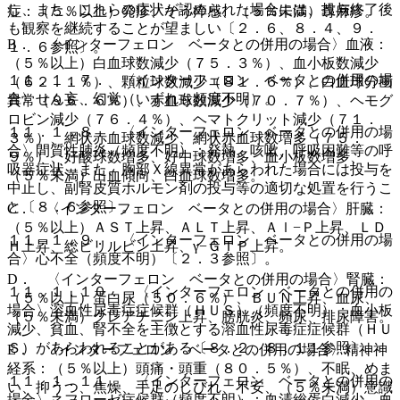
し、また、これらの症状が認められた場合には、投与終了後
症：（５％以上）発疹、そう痒感、（５％未満）蕁麻疹。
も観察を継続することが望ましい〔２．６、８．４、９．
B． 〈インターフェロン ベータとの併用の場合〉血液：
１．６参照〕。
（５％以上）白血球数減少（７５．３％）、血小板数減少
１１．１．７． 〈インターフェロン ベータとの併用の場
（６２．１％）、顆粒球数減少（８１．６％）、白血球分画
合〉せん妄、幻覚（いずれも頻度不明）。
異常（９６．６％）、赤血球数減少（７０．７％）、ヘモグ
ロビン減少（７６．４％）、ヘマトクリット減少（７１．
１１．１．８． 〈インターフェロン ベータとの併用の場
３％）、網状赤血球数減少、網状赤血球数増多（７５．
合〉間質性肺炎（頻度不明）：発熱、咳嗽、呼吸困難等の呼
９％）、好酸球数増多、好中球数増多、血小板数増多、
吸器症状、また、胸部Ｘ線異常があらわれた場合には投与を
（５％未満）出血傾向、白血球数増多。
中止し、副腎皮質ホルモン剤の投与等の適切な処置を行うこ
と〔８．６参照〕。
C． 〈インターフェロン ベータとの併用の場合〉肝臓：
（５％以上）ＡＳＴ上昇、ＡＬＴ上昇、Ａｌ−Ｐ上昇、ＬＤ
１１．１．９． 〈インターフェロン ベータとの併用の場
Ｈ上昇、総ビリルビン上昇、γ−ＧＴＰ上昇。
合〉心不全（頻度不明）〔２．３参照〕。
D． 〈インターフェロン ベータとの併用の場合〉腎臓：
１１．１．１０． 〈インターフェロン ベータとの併用の
（５％以上）蛋白尿（５０．６％）、ＢＵＮ上昇、血尿、
場合〉溶血性尿毒症症候群（ＨＵＳ）（頻度不明）：血小板
（５％未満）クレアチニン上昇、膀胱炎、頻尿、排尿障害。
減少、貧血、腎不全を主徴とする溶血性尿毒症症候群（ＨＵ
Ｓ）があらわれることがある〔８．２、８．１１参照〕。
E． 〈インターフェロン ベータとの併用の場合〉精神神
経系：（５％以上）頭痛・頭重（８０．５％）、不眠、めま
１１．１．１１． 〈インターフェロン ベータとの併用の
い、抑うつ、焦燥、手足のしびれ、不安、（５％未満）意識
場合〉ネフローゼ症候群（頻度不明）：血清総蛋白減少、血