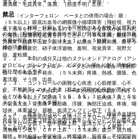
導すること〔９．４．２、１５．２．３参照〕。
膚潰瘍、毛質異常、落屑、（頻度不明）丘疹。
禁忌
J． 〈インターフェロン ベータとの併用の場合〉眼：
（５％以上）眼底出血等の網膜微小循環障害［飛蚊視、視力
２．１． 妊婦、妊娠している可能性のある女性又は授乳中
低下感等を伴うことがあるので、このような症状があらわれ
の女性［動物実験で催奇形性作用及び胚致死作用・胎仔致死
た場合には適切な処置を行うこと］、（５％未満）眼痛、視
作用が報告されている］〔１．１、９．５妊婦、９．６授乳
力異常、結膜下出血、眼球充血、結膜炎、眼異和感、眼そう
婦の項参照〕。
痒症、眼精疲労、硝子体浮遊物、羞明、視覚異常、視野欠
損、麦粒腫。
２．２． 本剤の成分又は他のヌクレオシドアナログ（アシ
クロビル、ガンシクロビル、ビダラビン等）に対し過敏症の
K． 〈インターフェロン ベータとの併用の場合〉注射部
既往歴のある患者。
位：（５％以上）発赤、（５％未満）疼痛、熱感、腫脹、色
素沈着、そう痒、出血。
２．３． コントロールの困難な心疾患（心筋梗塞、心不
全、不整脈等）のある患者［貧血が原因で心疾患が悪化する
L． 〈インターフェロン ベータとの併用の場合〉その
ことがある］〔７．５、７．６、１１．１．１、１１．１．
他：（５％以上）関節痛（５８．０％）、筋肉痛、肩こり等
９、１１．１．１５参照〕。
の緊張亢進、背部痛・腰部痛、浮腫、胸部圧迫感、疼痛、咽
頭炎、体重減少、尿糖、血清アルブミン低下（５４．
２．４． 異常ヘモグロビン症（サラセミア、鎌状赤血球性
０％）、血清総蛋白減少、血清コレステロール上昇、血中コ
貧血等）の患者［貧血が原因で異常ヘモグロビン症が悪化す
レステロール低下、血中尿酸上昇、血清カルシウム低下、血
ることがある］〔１１．１．１、１１．１．１５参照〕。
清無機リン低下、ＣＲＰ上昇、（５％未満）疲労、脱力感、
難聴、単純疱疹、帯状疱疹、蜂窩織炎、筋痙直、手指関節拘
２．５． 慢性腎不全又はクレアチニンクリアランスが５０