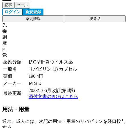
記事
ツール
ログイン
新規登録
薬剤情報
後発品
先
毒
劇
麻
向
覚
薬効分類
抗C型肝炎ウイルス薬
一般名
リバビリン (1) カプセル
薬価
190.4
円
メーカー
ＭＳＤ
2023年06月改訂(第4版)
最終更新
添付文書のPDFはこちら
用法・用量
通常、成人には、次記の用法・用量のリバビリンを経口投与
する。