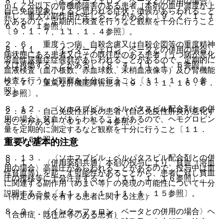
８．１０． 〈インターフェロン ベータとの併用の場合〉
ｍＬ／分以下の腎機能障害のある患者［本剤の血中濃度が上
自己免疫現象によると思われる症状・徴候があらわれること
昇し、重大な副作用が生じることがある］〔９．２．１、１
があるので、定期的に検査を行うなど観察を十分に行うこと
６．６．１参照〕。
〔９．１．７、１１．１．４参照〕。
２．６． 重度うつ病、自殺念慮又は自殺企図等の重度精神
８．１１． 〈インターフェロン ベータとの併用の場合〉
病状態にある患者又はその既往歴のある患者［うつ病が悪化
溶血性尿毒症症候群があらわれることがあるので、定期的に
又は再燃することがある］〔８．４、１１．１．６参照〕。
血液検査（血小板数、赤血球数、末梢血液像等）及び腎機能
検査を行うなど観察を十分に行うこと〔１１．１．１０参
２．７． 重篤な肝機能障害患者〔９．３．１、１６．６．
照〕。
２参照〕。
８．１２． 〈ソホスブビル・ベルパタスビル配合剤との併
２．８． 自己免疫性肝炎の患者［自己免疫性肝炎が悪化す
用の場合〉貧血があらわれることがあるので、ヘモグロビン
ることがある］〔１１．１．４参照〕。
量を定期的に測定するなど観察を十分に行うこと〔１１．
１．１５参照〕。
重要な基本的注意
８．１３． 〈ソホスブビル・ベルパタスビル配合剤との併
８．１． 〈併用薬剤共通〉本剤の投与により、貧血（溶血
用の場合〉高血圧があらわれることがあるので、投与中は血
性貧血等）を起こす可能性があることから、患者に対し貧血
圧の推移等に十分注意すること〔１１．１．１６参照〕。
に関連する副作用（めまい等）の発現の可能性について十分
説明すること〔１１．１．１、１１．１．１５参照〕。
（特定の背景を有する患者に関する注意）
８．２． 〈インターフェロン ベータとの併用の場合〉ヘ
（合併症・既往歴等のある患者）