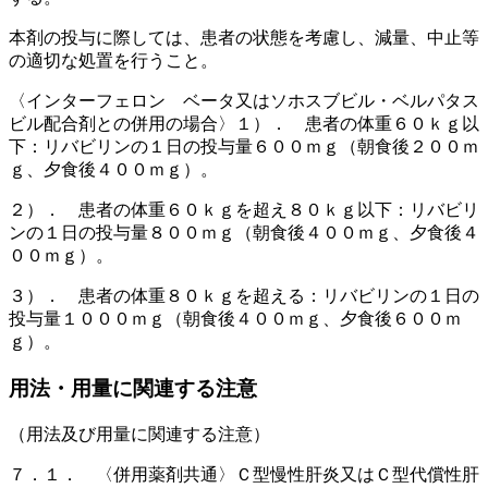
本剤の投与に際しては、患者の状態を考慮し、減量、中止等
の適切な処置を行うこと。
〈インターフェロン ベータ又はソホスブビル・ベルパタス
ビル配合剤との併用の場合〉１）． 患者の体重６０ｋｇ以
下：リバビリンの１日の投与量６００ｍｇ（朝食後２００ｍ
ｇ、夕食後４００ｍｇ）。
２）． 患者の体重６０ｋｇを超え８０ｋｇ以下：リバビリ
ンの１日の投与量８００ｍｇ（朝食後４００ｍｇ、夕食後４
００ｍｇ）。
３）． 患者の体重８０ｋｇを超える：リバビリンの１日の
投与量１０００ｍｇ（朝食後４００ｍｇ、夕食後６００ｍ
ｇ）。
用法・用量に関連する注意
（用法及び用量に関連する注意）
７．１． 〈併用薬剤共通〉Ｃ型慢性肝炎又はＣ型代償性肝