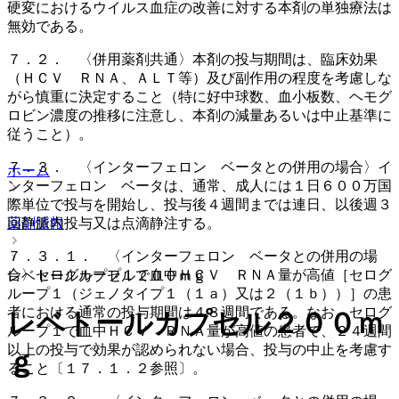
硬変におけるウイルス血症の改善に対する本剤の単独療法は
無効である。
７．２． 〈併用薬剤共通〉本剤の投与期間は、臨床効果
（ＨＣＶ ＲＮＡ、ＡＬＴ等）及び副作用の程度を考慮しな
がら慎重に決定すること（特に好中球数、血小板数、ヘモグ
ロビン濃度の推移に注意し、本剤の減量あるいは中止基準に
従うこと）。
７．３． 〈インターフェロン ベータとの併用の場合〉イ
ホーム
ンターフェロン ベータは、通常、成人には１日６００万国
際単位で投与を開始し、投与後４週間までは連日、以後週３
回静脈内投与又は点滴静注する。
薬剤情報
７．３．１． 〈インターフェロン ベータとの併用の場
合〉セログループ１で血中ＨＣＶ ＲＮＡ量が高値［セログ
レベトールカプセル２００ｍｇ
ループ１（ジェノタイプ１（１ａ）又は２（１ｂ））］の患
者における通常の投与期間は４８週間である。なお、セログ
レベトールカプセル２００ｍ
ループ１で血中ＨＣＶ ＲＮＡ量が高値の患者で、２４週間
以上の投与で効果が認められない場合、投与の中止を考慮す
ｇ
ること〔１７．１．２参照〕。