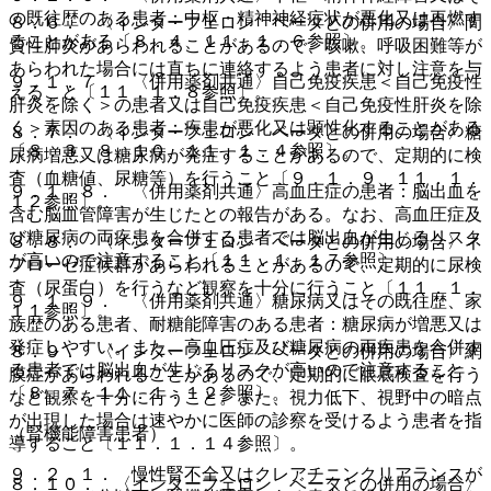
の既往歴のある患者：中枢・精神神経症状が悪化又は再燃す
８．６． 〈インターフェロン ベータとの併用の場合〉間
ることがある〔８．４、１１．１．６参照〕。
質性肺炎があらわれることがあるので、咳嗽、呼吸困難等が
あらわれた場合には直ちに連絡するよう患者に対し注意を与
９．１．７． 〈併用薬剤共通〉自己免疫疾患＜自己免疫性
えること〔１１．１．８参照〕。
肝炎を除く＞の患者又は自己免疫疾患＜自己免疫性肝炎を除
く＞素因のある患者：疾患が悪化又は顕性化することがある
８．７． 〈インターフェロン ベータとの併用の場合〉糖
〔８．３、８．１０、１１．１．４参照〕。
尿病増悪又は糖尿病が発症することがあるので、定期的に検
査（血糖値、尿糖等）を行うこと〔９．１．９、１１．１．
９．１．８． 〈併用薬剤共通〉高血圧症の患者：脳出血を
１２参照〕。
含む脳血管障害が生じたとの報告がある。なお、高血圧症及
び糖尿病の両疾患を合併する患者では脳出血が生じるリスク
８．８． 〈インターフェロン ベータとの併用の場合〉ネ
が高いので注意すること〔１１．１．１７参照〕。
フローゼ症候群があらわれることがあるので、定期的に尿検
査（尿蛋白）を行うなど観察を十分に行うこと〔１１．１．
９．１．９． 〈併用薬剤共通〉糖尿病又はその既往歴、家
１１参照〕。
族歴のある患者、耐糖能障害のある患者：糖尿病が増悪又は
発症しやすい。また、高血圧症及び糖尿病の両疾患を合併す
８．９． 〈インターフェロン ベータとの併用の場合〉網
る患者では脳出血が生じるリスクが高いので注意すること
膜症があらわれることがあるので、定期的に眼底検査を行う
〔８．７、１１．１．１２参照〕。
など観察を十分に行うこと。また、視力低下、視野中の暗点
が出現した場合は速やかに医師の診察を受けるよう患者を指
（腎機能障害患者）
導すること〔１１．１．１４参照〕。
９．２．１． 慢性腎不全又はクレアチニンクリアランスが
８．１０． 〈インターフェロン ベータとの併用の場合〉