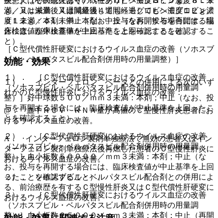
疾患又はその既往あり）ヘモグロビン濃度８．５ｇ／ｄＬ未
整）］（心疾患又はその既往あり）ヘモグロビン濃度８．５
満、又は減量後４週間経過してもヘモグロビン濃度１２ｇ／
ｇ／ｄＬ未満、又は減量後４週間経過してもヘモグロビン濃
ｄＬ未満：本剤；中止（なお、投与を再開する場合には、臨
度１２ｇ／ｄＬ未満：本剤；中止（なお、投与を再開する場
床検査値が中止基準を上回ったことを確認すること）。
合には、臨床検査値が中止基準を上回ったことを確認するこ
と）。
［Ｃ型代償性肝硬変におけるウイルス血症の改善（ソホスブ
ビル・ベルパタスビル配合剤併用時の用量調整）］
効能・効果
１）． ［Ｃ型代償性肝硬変におけるウイルス血症の改善
１）． インターフェロン ベータとの併用による次のいず
（ソホスブビル・ベルパタスビル配合剤併用時の用量調
れかのＣ型慢性肝炎におけるウイルス血症の改善：
整）］好中球数５００／ｍｍ３未満：本剤；中止（なお、投
与を再開する場合には、臨床検査値が中止基準を上回ったこ
@． 血中ＨＣＶ ＲＮＡ量が高値のＣ型慢性肝炎患者にお
とを確認すること）。
けるウイルス血症の改善。
２）． ［Ｃ型代償性肝硬変におけるウイルス血症の改善
A． インターフェロン製剤単独療法で無効の患者又はイン
（ソホスブビル・ベルパタスビル配合剤併用時の用量調
ターフェロン製剤単独療法後再燃した患者のＣ型慢性肝炎に
整）］血小板数５００００／ｍｍ３未満：本剤；中止（な
おけるウイルス血症の改善。
お、投与を再開する場合には、臨床検査値が中止基準を上回
ったことを確認すること）。
２）． ソホスブビル・ベルパタスビル配合剤との併用によ
る、前治療歴を有するＣ型慢性肝炎又はＣ型代償性肝硬変に
３）． ［Ｃ型代償性肝硬変におけるウイルス血症の改善
おけるウイルス血症の改善。
（ソホスブビル・ベルパタスビル配合剤併用時の用量調
整）］血小板数２５０００／ｍｍ３未満：本剤；中止（再開