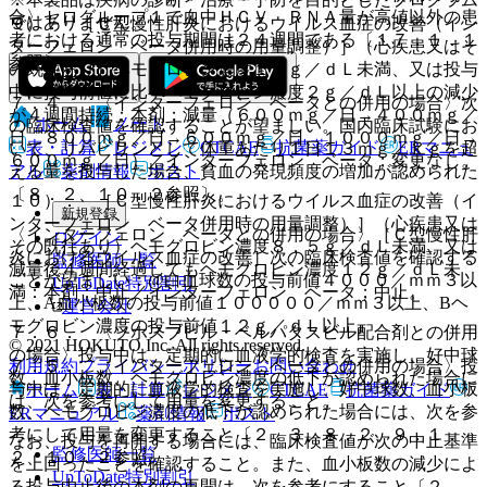
合〉セログループ１で血中ＨＣＶ ＲＮＡ量が高値以外の患
ではありません。
９）． ［Ｃ型慢性肝炎におけるウイルス血症の改善（イン
者における通常の投与期間は２４週間である〔１７．１．１
ターフェロン ベータ併用時の用量調整）］（心疾患又はそ
参照〕。
の既往あり）ヘモグロビン濃度１０ｇ／ｄＬ未満、又は投与
中に投与前値に比べヘモグロビン濃度２ｇ／ｄＬ以上の減少
７．４． 〈インターフェロン ベータとの併用の場合〉次
が４週間持続：本剤；減量（６００ｍｇ／日→４００ｍｇ／
ホーム
ノート
の臨床検査値を確認することが望ましい。国内臨床試験にお
日、８００ｍｇ／日→６００ｍｇ／日、１０００ｍｇ／日→
表・計算
レジメン
CTCAE
抗菌薬ガイド
ERマニュ
いて、リバビリンとして体重あたり１日１３ｍｇ／ｋｇを超
６００ｍｇ／日）／インターフェロン ベータ；変更なし。
える量を投与した場合、貧血の発現頻度の増加が認められた
アル
薬剤情報
ポスト
〔８．２、１０．２参照〕。
１０）． ［Ｃ型慢性肝炎におけるウイルス血症の改善（イ
新規登録
ンターフェロン ベータ併用時の用量調整）］（心疾患又は
〈インターフェロン ベータとの併用の場合〉［Ｃ型慢性肝
ログイン
その既往あり）ヘモグロビン濃度８．５ｇ／ｄＬ未満、又は
炎におけるウイルス血症の改善］次の臨床検査値を確認する
監修医師一覧
減量後４週間経過してもヘモグロビン濃度１２ｇ／ｄＬ未
ことが望ましい：@白血球数の投与前値４０００／ｍｍ３以
UpToDate特別割引
満：本剤；中止／インターフェロン ベータ；中止。
上、A血小板数の投与前値１０００００／ｍｍ３以上、Bヘ
運営会社
モグロビン濃度の投与前値１２ｇ／ｄＬ以上。
７．６． 〈ソホスブビル・ベルパタスビル配合剤との併用
© 2021 HOKUTO Inc. All rights reserved.
の場合〉投与中は、定期的に血液学的検査を実施し、好中球
７．５． 〈インターフェロン ベータとの併用の場合〉投
利用規約
プライバシーポリシー
お問い合わせ
数、血小板数、ヘモグロビン濃度の低下が認められた場合に
与中は、定期的に血液学的検査を実施し、好中球数、血小板
ホーム
表・計算
レジメン
CTCAE
抗菌薬ガイド
は、次を参考にして用量を変更すること。
数、ヘモグロビン濃度の低下が認められた場合には、次を参
ERマニュアル
薬剤情報
ポスト
考にして用量を変更すること〔２．３、８．２、９．１．
なお、投与を再開する場合には、臨床検査値が次の中止基準
監修医師一覧
２、１０．２参照〕。
を上回ったことを確認すること。また、血小板数の減少によ
UpToDate特別割引
る投与中止後の本剤の再開は、次を参考にすること〔２．