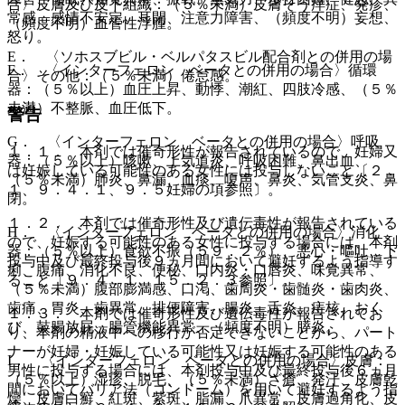
合〉皮膚及び皮下組織：（５％未満）皮膚そう痒症、発疹、
常感、感情不安定、耳閉、注意力障害、（頻度不明）妄想、
（頻度不明）血管性浮腫。
怒り。
E． 〈ソホスブビル・ベルパタスビル配合剤との併用の場
F． 〈インターフェロン ベータとの併用の場合〉循環
合〉その他：（５％未満）倦怠感。
器：（５％以上）血圧上昇、動悸、潮紅、四肢冷感、（５％
未満）不整脈、血圧低下。
警告
G． 〈インターフェロン ベータとの併用の場合〉呼吸
１．１． 本剤では催奇形性が報告されているので、妊婦又
器：（５％以上）咳嗽、上気道炎、呼吸困難、鼻出血、
は妊娠している可能性のある女性には投与しないこと〔２．
（５％未満）肺炎、鼻漏、血痰、嗄声、鼻炎、気管支炎、鼻
１、９．４．１、９．５妊婦の項参照〕。
閉。
１．２． 本剤では催奇形性及び遺伝毒性が報告されている
H． 〈インターフェロン ベータとの併用の場合〉消化
ので、妊娠する可能性のある女性に投与する場合には、本剤
器：（５％以上）食欲不振（５９．２％）、悪心・嘔吐、下
投与中及び最終投与後９ヵ月間において避妊するよう指導す
痢、腹痛、消化不良、便秘、口内炎・口唇炎、味覚異常、
ること〔９．４．１、１５．２．３参照〕。
（５％未満）腹部膨満感、口渇、歯周炎・歯髄炎・歯肉炎、
歯痛、胃炎、歯異常、排便障害、腸炎、舌炎、痔核、おく
１．３． 本剤では催奇形性及び遺伝毒性が報告されてお
び、鼓腸放屁、腸管機能異常、（頻度不明）膵炎。
り、本剤の精液中への移行が否定できないことから、パート
ナーが妊婦・妊娠している可能性又は妊娠する可能性のある
I． 〈インターフェロン ベータとの併用の場合〉皮膚：
男性に投与する場合には、本剤投与中及び最終投与後６ヵ月
（５％以上）湿疹、脱毛、（５％未満）ざ瘡、発汗、皮膚乾
間においてバリア法（コンドーム）を用いて避妊するよう指
燥、皮膚白癬、紅斑、紫斑、脂漏、爪異常、皮膚過角化、皮