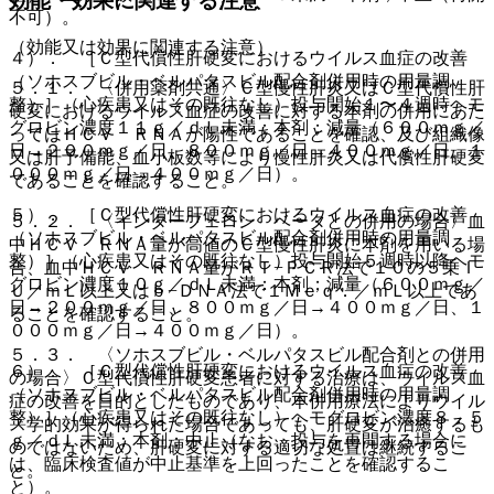
効能・効果に関連する注意
不可）。
（効能又は効果に関連する注意）
４）． ［Ｃ型代償性肝硬変におけるウイルス血症の改善
（ソホスブビル・ベルパタスビル配合剤併用時の用量調
５．１． 〈併用薬剤共通〉Ｃ型慢性肝炎又はＣ型代償性肝
整）］（心疾患又はその既往なし）投与開始１〜４週時ヘモ
硬変におけるウイルス血症の改善に対する本剤の併用にあた
グロビン濃度１１ｇ／ｄＬ未満：本剤；減量（６００ｍｇ／
ってはＨＣＶ ＲＮＡが陽性であることを確認、及び組織像
日→２００ｍｇ／日、８００ｍｇ／日→４００ｍｇ／日、１
又は肝予備能、血小板数等により慢性肝炎又は代償性肝硬変
０００ｍｇ／日→４００ｍｇ／日）。
であることを確認すること。
５）． ［Ｃ型代償性肝硬変におけるウイルス血症の改善
５．２． 〈インターフェロン ベータとの併用の場合〉血
（ソホスブビル・ベルパタスビル配合剤併用時の用量調
中ＨＣＶ ＲＮＡ量が高値のＣ型慢性肝炎に本剤を用いる場
整）］（心疾患又はその既往なし）投与開始５週時以降ヘモ
合、血中ＨＣＶ ＲＮＡ量がＲＴ−ＰＣＲ法で１０の５乗Ｉ
グロビン濃度１０ｇ／ｄＬ未満：本剤；減量（６００ｍｇ／
Ｕ／ｍＬ以上又はｂ−ＤＮＡ法で１Ｍｅｑ．／ｍＬ以上であ
日→２００ｍｇ／日、８００ｍｇ／日→４００ｍｇ／日、１
ることを確認すること。
０００ｍｇ／日→４００ｍｇ／日）。
５．３． 〈ソホスブビル・ベルパタスビル配合剤との併用
６）． ［Ｃ型代償性肝硬変におけるウイルス血症の改善
の場合〉Ｃ型代償性肝硬変患者に対する治療は、ウイルス血
（ソホスブビル・ベルパタスビル配合剤併用時の用量調
症の改善を目的としたものであり、本併用療法によりウイル
整）］（心疾患又はその既往なし）ヘモグロビン濃度８．５
ス学的効果が得られた場合であっても、肝硬変が治癒するも
ｇ／ｄＬ未満：本剤；中止（なお、投与を再開する場合に
のではないため、肝硬変に対する適切な処置は継続するこ
は、臨床検査値が中止基準を上回ったことを確認するこ
と。
と）。