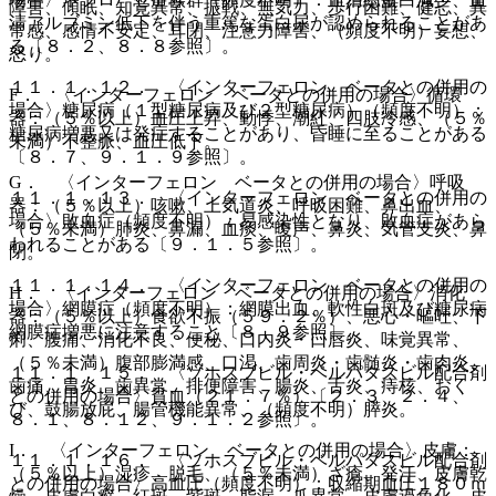
障害、傾眠、知覚異常、振戦、無気力、歩行困難、健忘、異
清アルブミン低下を伴う重篤な蛋白尿が認められることがあ
常感、感情不安定、耳閉、注意力障害、（頻度不明）妄想、
る〔８．２、８．８参照〕。
怒り。
１１．１．１２． 〈インターフェロン ベータとの併用の
F． 〈インターフェロン ベータとの併用の場合〉循環
場合〉糖尿病（１型糖尿病及び２型糖尿病）（頻度不明）：
器：（５％以上）血圧上昇、動悸、潮紅、四肢冷感、（５％
糖尿病増悪又は発症することがあり、昏睡に至ることがある
未満）不整脈、血圧低下。
〔８．７、９．１．９参照〕。
G． 〈インターフェロン ベータとの併用の場合〉呼吸
１１．１．１３． 〈インターフェロン ベータとの併用の
器：（５％以上）咳嗽、上気道炎、呼吸困難、鼻出血、
場合〉敗血症（頻度不明）：易感染性となり、敗血症があら
（５％未満）肺炎、鼻漏、血痰、嗄声、鼻炎、気管支炎、鼻
われることがある〔９．１．５参照〕。
閉。
１１．１．１４． 〈インターフェロン ベータとの併用の
H． 〈インターフェロン ベータとの併用の場合〉消化
場合〉網膜症（頻度不明）：網膜出血、軟性白斑及び糖尿病
器：（５％以上）食欲不振（５９．２％）、悪心・嘔吐、下
網膜症増悪に注意すること〔８．９参照〕。
痢、腹痛、消化不良、便秘、口内炎・口唇炎、味覚異常、
（５％未満）腹部膨満感、口渇、歯周炎・歯髄炎・歯肉炎、
１１．１．１５． 〈ソホスブビル・ベルパタスビル配合剤
歯痛、胃炎、歯異常、排便障害、腸炎、舌炎、痔核、おく
との併用の場合〉貧血（２１．７％）〔２．３、２．４、
び、鼓腸放屁、腸管機能異常、（頻度不明）膵炎。
８．１、８．１２、９．１．２参照〕。
I． 〈インターフェロン ベータとの併用の場合〉皮膚：
１１．１．１６． 〈ソホスブビル・ベルパタスビル配合剤
（５％以上）湿疹、脱毛、（５％未満）ざ瘡、発汗、皮膚乾
との併用の場合〉高血圧（頻度不明）：収縮期血圧１８０ｍ