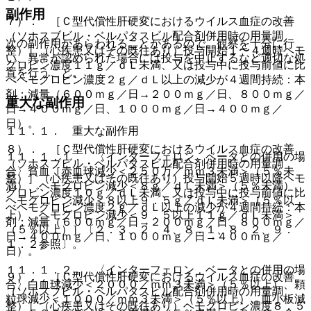
副作用
７）． ［Ｃ型代償性肝硬変におけるウイルス血症の改善
（ソホスブビル・ベルパタスビル配合剤併用時の用量調
次の副作用があらわれることがあるので、観察を十分に行
整）］（心疾患又はその既往あり）投与開始１〜４週時ヘモ
い、異常が認められた場合には投与を中止するなど適切な処
グロビン濃度１１ｇ／ｄＬ未満、又は投与中に投与前値に比
置を行うこと。
べヘモグロビン濃度２ｇ／ｄＬ以上の減少が４週間持続：本
剤；減量（６００ｍｇ／日→２００ｍｇ／日、８００ｍｇ／
重大な副作用
日→４００ｍｇ／日、１０００ｍｇ／日→４００ｍｇ／
日）。
１１．１． 重大な副作用
８）． ［Ｃ型代償性肝硬変におけるウイルス血症の改善
１１．１．１． 〈インターフェロン ベータとの併用の場
（ソホスブビル・ベルパタスビル配合剤併用時の用量調
合〉貧血［赤血球減少＜２５０万／ｍｍ３未満＞（５％未
整）］（心疾患又はその既往あり）投与開始５週時以降ヘモ
満）、ヘモグロビン減少＜８ｇ／ｄＬ未満＞（５％未満）、
グロビン濃度１０ｇ／ｄＬ未満、又は投与中に投与前値に比
ヘモグロビン減少＜８以上９．５ｇ／ｄＬ未満＞（５％以
べヘモグロビン濃度２ｇ／ｄＬ以上の減少が４週間持続：本
上）、ヘモグロビン減少＜９．５以上１１ｇ／ｄＬ未満＞
剤；減量（６００ｍｇ／日→２００ｍｇ／日、８００ｍｇ／
（５％以上）］〔２．３、２．４、８．１、８．２、９．
日→４００ｍｇ／日、１０００ｍｇ／日→４００ｍｇ／
１．２参照〕。
日）。
１１．１．２． 〈インターフェロン ベータとの併用の場
９）． ［Ｃ型代償性肝硬変におけるウイルス血症の改善
合〉白血球減少＜２０００／ｍｍ３未満＞（５％以上）、顆
（ソホスブビル・ベルパタスビル配合剤併用時の用量調
粒球減少＜１０００／ｍｍ３未満＞（５％以上）、血小板減
整）］（心疾患又はその既往あり）ヘモグロビン濃度８．５