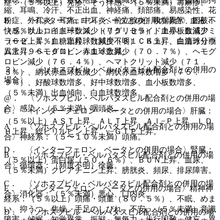
症：（５％以上）発疹、そう痒感、（５％未満）蕁麻疹。
縮、耳鳴、冷汗、不正出血、神経痛、頚部痛、易感染性、花
B． 〈インターフェロン ベータとの併用の場合〉血液：
粉症、外耳炎、耳痛、中耳炎、前立腺炎、嗅覚異常、四肢不
（５％以上）白血球数減少（７５．３％）、血小板数減少
快感、サルコイドーシス、トリグリセライド上昇、血清アミ
（６２．１％）、顆粒球数減少（８１．６％）、白血球分画
ラーゼ上昇、血糖上昇、（頻度不明）ＣＫ上昇、血清カリウ
異常（９６．６％）、赤血球数減少（７０．７％）、ヘモグ
ム上昇、ヘモグロビンＡ１ｃ上昇。
ロビン減少（７６．４％）、ヘマトクリット減少（７１．
２）． 〈ソホスブビル・ベルパタスビル配合剤との併用の
３％）、網状赤血球数減少、網状赤血球数増多（７５．
場合〉
９％）、好酸球数増多、好中球数増多、血小板数増多、
（５％未満）出血傾向、白血球数増多。
@． 〈ソホスブビル・ベルパタスビル配合剤との併用の場
合〉感染：（５％未満）咽頭炎。
C． 〈インターフェロン ベータとの併用の場合〉肝臓：
（５％以上）ＡＳＴ上昇、ＡＬＴ上昇、Ａｌ−Ｐ上昇、ＬＤ
A． 〈ソホスブビル・ベルパタスビル配合剤との併用の場
Ｈ上昇、総ビリルビン上昇、γ−ＧＴＰ上昇。
合〉神経系：（５〜１０％未満）頭痛。
D． 〈インターフェロン ベータとの併用の場合〉腎臓：
B． 〈ソホスブビル・ベルパタスビル配合剤との併用の場
（５％以上）蛋白尿（５０．６％）、ＢＵＮ上昇、血尿、
合〉循環器：（頻度不明）徐脈。
（５％未満）クレアチニン上昇、膀胱炎、頻尿、排尿障害。
C． 〈ソホスブビル・ベルパタスビル配合剤との併用の場
E． 〈インターフェロン ベータとの併用の場合〉精神神
合〉消化器：（５％未満）悪心、口内炎。
経系：（５％以上）頭痛・頭重（８０．５％）、不眠、めま
い、抑うつ、焦燥、手足のしびれ、不安、（５％未満）意識
D． 〈ソホスブビル・ベルパタスビル配合剤との併用の場
障害、傾眠、知覚異常、振戦、無気力、歩行困難、健忘、異