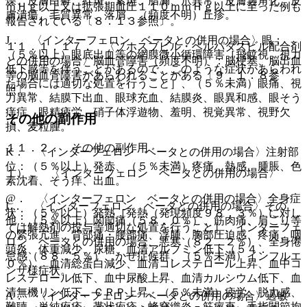
燥、皮膚白癬、紅斑、紫斑、脂漏、爪異常、皮膚過角化、皮
ｍＨｇ以上又は拡張期血圧１１０ｍｍＨｇ以上に至った例も
膚潰瘍、毛質異常、落屑、（頻度不明）丘疹。
報告されている〔８．１３参照〕。
J． 〈インターフェロン ベータとの併用の場合〉眼：
１１．１．１７． 〈ソホスブビル・ベルパタスビル配合剤
（５％以上）眼底出血等の網膜微小循環障害［飛蚊視、視力
との併用の場合〉脳血管障害（頻度不明）：脳梗塞、脳出血
低下感等を伴うことがあるので、このような症状があらわれ
等の脳血管障害があらわれることがある〔９．１．８参
た場合には適切な処置を行うこと］、（５％未満）眼痛、視
照〕。
力異常、結膜下出血、眼球充血、結膜炎、眼異和感、眼そう
痒症、眼精疲労、硝子体浮遊物、羞明、視覚異常、視野欠
その他の副作用
損、麦粒腫。
１１．２． その他の副作用
K． 〈インターフェロン ベータとの併用の場合〉注射部
位：（５％以上）発赤、（５％未満）疼痛、熱感、腫脹、色
１）． 〈インターフェロン ベータとの併用の場合〉
素沈着、そう痒、出血。
@． 〈インターフェロン ベータとの併用の場合〉全身症
L． 〈インターフェロン ベータとの併用の場合〉その
状：（５％以上）発熱［発熱（発現頻度９８．３％）に対し
他：（５％以上）関節痛（５８．０％）、筋肉痛、肩こり等
ては解熱剤の投与等適切な処置を行うこと］、インターフェ
の緊張亢進、背部痛・腰部痛、浮腫、胸部圧迫感、疼痛、咽
ロン ベータとの併用の場合、悪寒（８２．２％）、全身倦
頭炎、体重減少、尿糖、血清アルブミン低下（５４．
怠感（８８．５％）、かぜ症候群、（５％未満）インフルエ
０％）、血清総蛋白減少、血清コレステロール上昇、血中コ
ンザ様症状。
レステロール低下、血中尿酸上昇、血清カルシウム低下、血
清無機リン低下、ＣＲＰ上昇、（５％未満）疲労、脱力感、
A． 〈インターフェロン ベータとの併用の場合〉過敏
難聴、単純疱疹、帯状疱疹、蜂窩織炎、筋痙直、手指関節拘