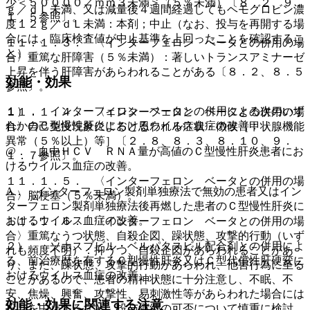
少＜５００００／ｍｍ３未満＞（５％未満）〔８．２、９．
ｇ／ｄＬ未満、又は減量後４週間経過してもヘモグロビン濃
１．５参照〕。
度１２ｇ／ｄＬ未満：本剤；中止（なお、投与を再開する場
合には、臨床検査値が中止基準を上回ったことを確認するこ
１１．１．３． 〈インターフェロン ベータとの併用の場
と）。
合〉重篤な肝障害（５％未満）：著しいトランスアミナーゼ
上昇を伴う肝障害があらわれることがある〔８．２、８．５
効能・効果
参照〕。
１）． インターフェロン ベータとの併用による次のいず
１１．１．４． 〈インターフェロン ベータとの併用の場
れかのＣ型慢性肝炎におけるウイルス血症の改善：
合〉自己免疫現象によると思われる症状・徴候［甲状腺機能
異常（５％以上）等］〔２．８、８．３、８．１０、９．
@． 血中ＨＣＶ ＲＮＡ量が高値のＣ型慢性肝炎患者にお
１．７参照〕。
けるウイルス血症の改善。
１１．１．５． 〈インターフェロン ベータとの併用の場
A． インターフェロン製剤単独療法で無効の患者又はイン
合〉脳梗塞（５％未満）。
ターフェロン製剤単独療法後再燃した患者のＣ型慢性肝炎に
おけるウイルス血症の改善。
１１．１．６． 〈インターフェロン ベータとの併用の場
合〉重篤なうつ状態、自殺企図、躁状態、攻撃的行動（いず
２）． ソホスブビル・ベルパタスビル配合剤との併用によ
れも頻度不明）：抑うつ、自殺企図があらわれることがあ
る、前治療歴を有するＣ型慢性肝炎又はＣ型代償性肝硬変に
り、また、躁状態、攻撃的行動があらわれ、他害行為に至る
おけるウイルス血症の改善。
ことがあるので、患者の精神状態に十分注意し、不眠、不
安、焦燥、興奮、攻撃性、易刺激性等があらわれた場合には
効能・効果に関連する注意
投与を中止するなど、投与継続の可否について慎重に検討