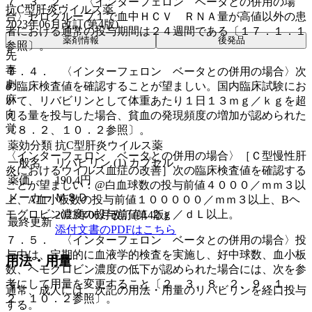
７．３．２． 〈インターフェロン ベータとの併用の場
抗C型肝炎ウイルス薬
合〉セログループ１で血中ＨＣＶ ＲＮＡ量が高値以外の患
2023年06月改訂(第4版)
者における通常の投与期間は２４週間である〔１７．１．１
薬剤情報
後発品
参照〕。
先
毒
７．４． 〈インターフェロン ベータとの併用の場合〉次
劇
の臨床検査値を確認することが望ましい。国内臨床試験にお
麻
いて、リバビリンとして体重あたり１日１３ｍｇ／ｋｇを超
向
える量を投与した場合、貧血の発現頻度の増加が認められた
覚
〔８．２、１０．２参照〕。
薬効分類
抗C型肝炎ウイルス薬
〈インターフェロン ベータとの併用の場合〉［Ｃ型慢性肝
一般名
リバビリン (1) カプセル
炎におけるウイルス血症の改善］次の臨床検査値を確認する
薬価
190.4
円
ことが望ましい：@白血球数の投与前値４０００／ｍｍ３以
メーカー
ＭＳＤ
上、A血小板数の投与前値１０００００／ｍｍ３以上、Bヘ
モグロビン濃度の投与前値１２ｇ／ｄＬ以上。
2023年06月改訂(第4版)
最終更新
添付文書のPDFはこちら
７．５． 〈インターフェロン ベータとの併用の場合〉投
与中は、定期的に血液学的検査を実施し、好中球数、血小板
用法・用量
数、ヘモグロビン濃度の低下が認められた場合には、次を参
考にして用量を変更すること〔２．３、８．２、９．１．
通常、成人には、次記の用法・用量のリバビリンを経口投与
２、１０．２参照〕。
する。