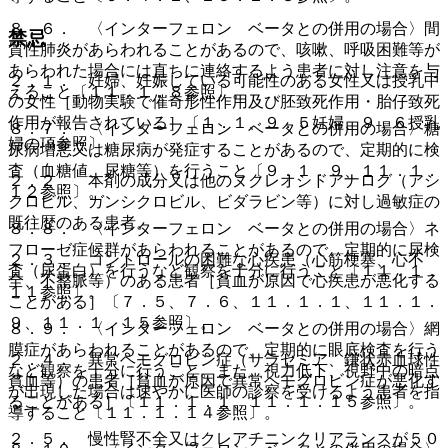
８．６． 〈インターフェロン ベータとの併用の場合〉間
禁忌
質性肺炎があらわれることがあるので、咳嗽、呼吸困難等が
あらわれた場合には直ちに連絡するよう患者に対し注意を与
２．１． 妊婦、妊娠している可能性のある女性又は授乳中
えること〔１１．１．８参照〕。
の女性［動物実験で催奇形性作用及び胚致死作用・胎仔致死
作用が報告されている］〔１．１、９．５妊婦、９．６授乳
８．７． 〈インターフェロン ベータとの併用の場合〉糖
婦の項参照〕。
尿病増悪又は糖尿病が発症することがあるので、定期的に検
査（血糖値、尿糖等）を行うこと〔９．１．９、１１．１．
２．２． 本剤の成分又は他のヌクレオシドアナログ（アシ
１２参照〕。
クロビル、ガンシクロビル、ビダラビン等）に対し過敏症の
既往歴のある患者。
８．８． 〈インターフェロン ベータとの併用の場合〉ネ
フローゼ症候群があらわれることがあるので、定期的に尿検
２．３． コントロールの困難な心疾患（心筋梗塞、心不
査（尿蛋白）を行うなど観察を十分に行うこと〔１１．１．
全、不整脈等）のある患者［貧血が原因で心疾患が悪化する
１１参照〕。
ことがある］〔７．５、７．６、１１．１．１、１１．１．
９、１１．１．１５参照〕。
８．９． 〈インターフェロン ベータとの併用の場合〉網
膜症があらわれることがあるので、定期的に眼底検査を行う
２．４． 異常ヘモグロビン症（サラセミア、鎌状赤血球性
など観察を十分に行うこと。また、視力低下、視野中の暗点
貧血等）の患者［貧血が原因で異常ヘモグロビン症が悪化す
が出現した場合は速やかに医師の診察を受けるよう患者を指
ることがある］〔１１．１．１、１１．１．１５参照〕。
導すること〔１１．１．１４参照〕。
２．５． 慢性腎不全又はクレアチニンクリアランスが５０