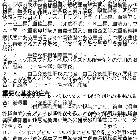
縮、耳鳴、冷汗、不正出血、神経痛、頚部痛、易感染性、花
ｍＬ／分以下の腎機能障害のある患者［本剤の血中濃度が上
粉症、外耳炎、耳痛、中耳炎、前立腺炎、嗅覚異常、四肢不
昇し、重大な副作用が生じることがある］〔９．２．１、１
快感、サルコイドーシス、トリグリセライド上昇、血清アミ
６．６．１参照〕。
ラーゼ上昇、血糖上昇、（頻度不明）ＣＫ上昇、血清カリウ
ム上昇、ヘモグロビンＡ１ｃ上昇。
２．６． 重度うつ病、自殺念慮又は自殺企図等の重度精神
病状態にある患者又はその既往歴のある患者［うつ病が悪化
２）． 〈ソホスブビル・ベルパタスビル配合剤との併用の
又は再燃することがある］〔８．４、１１．１．６参照〕。
場合〉
２．７． 重篤な肝機能障害患者〔９．３．１、１６．６．
@． 〈ソホスブビル・ベルパタスビル配合剤との併用の場
２参照〕。
合〉感染：（５％未満）咽頭炎。
２．８． 自己免疫性肝炎の患者［自己免疫性肝炎が悪化す
A． 〈ソホスブビル・ベルパタスビル配合剤との併用の場
ることがある］〔１１．１．４参照〕。
合〉神経系：（５〜１０％未満）頭痛。
重要な基本的注意
B． 〈ソホスブビル・ベルパタスビル配合剤との併用の場
合〉循環器：（頻度不明）徐脈。
８．１． 〈併用薬剤共通〉本剤の投与により、貧血（溶血
性貧血等）を起こす可能性があることから、患者に対し貧血
C． 〈ソホスブビル・ベルパタスビル配合剤との併用の場
に関連する副作用（めまい等）の発現の可能性について十分
合〉消化器：（５％未満）悪心、口内炎。
説明すること〔１１．１．１、１１．１．１５参照〕。
D． 〈ソホスブビル・ベルパタスビル配合剤との併用の場
８．２． 〈インターフェロン ベータとの併用の場合〉ヘ
合〉皮膚及び皮下組織：（５％未満）皮膚そう痒症、発疹、