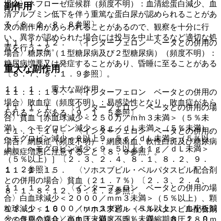
場合〉ネフローゼ症候群（頻度不明）：血清総蛋白減少、血
副作用
清アルブミン低下を伴う重篤な蛋白尿が認められることがあ
る〔８．２、８．８参照〕。
次の副作用があらわれることがあるので、観察を十分に行
い、異常が認められた場合には投与を中止するなど適切な処
１１．１．１２． 〈インターフェロン ベータとの併用の
置を行うこと。
場合〉糖尿病（１型糖尿病及び２型糖尿病）（頻度不明）：
糖尿病増悪又は発症することがあり、昏睡に至ることがある
重大な副作用
〔８．７、９．１．９参照〕。
１１．１． 重大な副作用
１１．１．１３． 〈インターフェロン ベータとの併用の
場合〉敗血症（頻度不明）：易感染性となり、敗血症があら
１１．１．１． 〈インターフェロン ベータとの併用の場
われることがある〔９．１．５参照〕。
合〉貧血［赤血球減少＜２５０万／ｍｍ３未満＞（５％未
満）、ヘモグロビン減少＜８ｇ／ｄＬ未満＞（５％未満）、
１１．１．１４． 〈インターフェロン ベータとの併用の
ヘモグロビン減少＜８以上９．５ｇ／ｄＬ未満＞（５％以
場合〉網膜症（頻度不明）：網膜出血、軟性白斑及び糖尿病
上）、ヘモグロビン減少＜９．５以上１１ｇ／ｄＬ未満＞
網膜症増悪に注意すること〔８．９参照〕。
（５％以上）］〔２．３、２．４、８．１、８．２、９．
１．２参照〕。
１１．１．１５． 〈ソホスブビル・ベルパタスビル配合剤
との併用の場合〉貧血（２１．７％）〔２．３、２．４、
１１．１．２． 〈インターフェロン ベータとの併用の場
８．１、８．１２、９．１．２参照〕。
合〉白血球減少＜２０００／ｍｍ３未満＞（５％以上）、顆
粒球減少＜１０００／ｍｍ３未満＞（５％以上）、血小板減
１１．１．１６． 〈ソホスブビル・ベルパタスビル配合剤
少＜５００００／ｍｍ３未満＞（５％未満）〔８．２、９．
との併用の場合〉高血圧（頻度不明）：収縮期血圧１８０ｍ