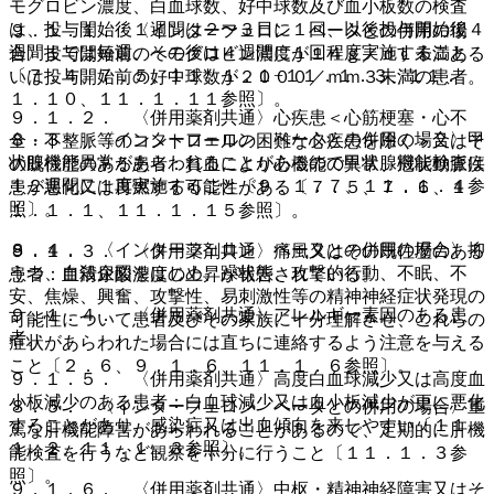
モグロビン濃度、白血球数、好中球数及び血小板数の検査
は、投与開始後１週間は２〜３日に１回、以後投与開始後４
９．１．１． 〈インターフェロン ベータとの併用の場
週間までは毎週、その後は４週間に１回程度実施すること
合〉投与開始前のヘモグロビン濃度が１４ｇ／ｄＬ未満ある
〔７．４、７．５、１１．１．１−１１．１．３、１１．
いは投与開始前の好中球数が２０００／ｍｍ３未満の患者。
１．１０、１１．１．１１参照〕。
９．１．２． 〈併用薬剤共通〉心疾患＜心筋梗塞・心不
８．３． 〈インターフェロン ベータとの併用の場合〉甲
全・不整脈等のコントロールの困難な心疾患を除く＞又はそ
状腺機能異常があらわれることがあるので甲状腺機能検査は
の既往歴のある患者：貧血により心機能の異常、冠状動脈疾
１２週間に１度実施すること〔９．１．７、１１．１．４参
患が悪化又は再燃する可能性がある〔７．５、７．６、１
照〕。
１．１．１、１１．１．１５参照〕。
８．４． 〈インターフェロン ベータとの併用の場合〉抑
９．１．３． 〈併用薬剤共通〉痛風又はその既往歴のある
うつ、自殺企図をはじめ、躁状態、攻撃的行動、不眠、不
患者：血清尿酸濃度の上昇が報告されている。
安、焦燥、興奮、攻撃性、易刺激性等の精神神経症状発現の
９．１．４． 〈併用薬剤共通〉アレルギー素因のある患
可能性について患者及びその家族に十分理解させ、これらの
者。
症状があらわれた場合には直ちに連絡するよう注意を与える
こと〔２．６、９．１．６、１１．１．６参照〕。
９．１．５． 〈併用薬剤共通〉高度白血球減少又は高度血
小板減少のある患者：白血球減少又は血小板減少が更に悪化
８．５． 〈インターフェロン ベータとの併用の場合〉重
することがあり、感染症又は出血傾向を来しやすい〔１１．
篤な肝機能障害があらわれることがあるので、定期的に肝機
１．２、１１．１．３参照〕。
能検査を行うなど観察を十分に行うこと〔１１．１．３参
照〕。
９．１．６． 〈併用薬剤共通〉中枢・精神神経障害又はそ