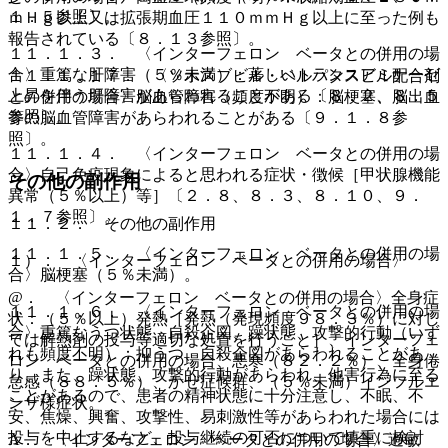
１．５参照〕。
ｍＨｇ以上又は拡張期血圧１１０ｍｍＨｇ以上に至った例も
報告されている〔８．１３参照〕。
１１．１．３． 〈インターフェロン ベータとの併用の場
合〉重篤な肝障害（５％未満）：著しいトランスアミナーゼ
１１．１．１７． 〈ソホスブビル・ベルパタスビル配合剤
上昇を伴う肝障害があらわれることがある〔８．２、８．５
との併用の場合〉脳血管障害（頻度不明）：脳梗塞、脳出血
参照〕。
等の脳血管障害があらわれることがある〔９．１．８参
照〕。
１１．１．４． 〈インターフェロン ベータとの併用の場
合〉自己免疫現象によると思われる症状・徴候［甲状腺機能
その他の副作用
異常（５％以上）等］〔２．８、８．３、８．１０、９．
１．７参照〕。
１１．２． その他の副作用
１１．１．５． 〈インターフェロン ベータとの併用の場
１）． 〈インターフェロン ベータとの併用の場合〉
合〉脳梗塞（５％未満）。
@． 〈インターフェロン ベータとの併用の場合〉全身症
１１．１．６． 〈インターフェロン ベータとの併用の場
状：（５％以上）発熱［発熱（発現頻度９８．３％）に対し
合〉重篤なうつ状態、自殺企図、躁状態、攻撃的行動（いず
ては解熱剤の投与等適切な処置を行うこと］、インターフェ
れも頻度不明）：抑うつ、自殺企図があらわれることがあ
ロン ベータとの併用の場合、悪寒（８２．２％）、全身倦
り、また、躁状態、攻撃的行動があらわれ、他害行為に至る
怠感（８８．５％）、かぜ症候群、（５％未満）インフルエ
ことがあるので、患者の精神状態に十分注意し、不眠、不
ンザ様症状。
安、焦燥、興奮、攻撃性、易刺激性等があらわれた場合には
投与を中止するなど、投与継続の可否について慎重に検討
A． 〈インターフェロン ベータとの併用の場合〉過敏