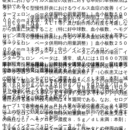
硬変におけるウイルス血症の改善に対する本剤の単独療法は
無効である。
５）． ［Ｃ型慢性肝炎におけるウイルス血症の改善（イン
ターフェロン ベータ併用時の用量調整）］血小板数５００
７．２． 〈併用薬剤共通〉本剤の投与期間は、臨床効果
００／ｍｍ３未満：本剤；変更なし／インターフェロン ベ
（ＨＣＶ ＲＮＡ、ＡＬＴ等）及び副作用の程度を考慮しな
ータ；半量に減量。
がら慎重に決定すること（特に好中球数、血小板数、ヘモグ
ロビン濃度の推移に注意し、本剤の減量あるいは中止基準に
６）． ［Ｃ型慢性肝炎におけるウイルス血症の改善（イン
従うこと）。
ターフェロン ベータ併用時の用量調整）］血小板数２５０
００／ｍｍ３未満：本剤；中止／インターフェロン ベー
７．３． 〈インターフェロン ベータとの併用の場合〉イ
薬剤情報
タ；中止。
ンターフェロン ベータは、通常、成人には１日６００万国
薬剤写真、用法用量、効能効果や後発品の情報が一度に参照
際単位で投与を開始し、投与後４週間までは連日、以後週３
７）． ［Ｃ型慢性肝炎におけるウイルス血症の改善（イン
でき、関連情報へ簡単にアクセスができます。
回静脈内投与又は点滴静注する。
ターフェロン ベータ併用時の用量調整）］（心疾患又はそ
の既往なし）ヘモグロビン濃度１０ｇ／ｄＬ未満：本剤；減
一般名、製品名どちらでも検索可能！
７．３．１． 〈インターフェロン ベータとの併用の場
量（６００ｍｇ／日→４００ｍｇ／日、８００ｍｇ／日→６
合〉セログループ１で血中ＨＣＶ ＲＮＡ量が高値［セログ
００ｍｇ／日、１０００ｍｇ／日→６００ｍｇ／日）／イン
※ ご使用いただく際に、必ず最新の添付文書および安全性
ループ１（ジェノタイプ１（１ａ）又は２（１ｂ））］の患
ターフェロン ベータ；変更なし。
情報も併せてご確認下さい。
者における通常の投与期間は４８週間である。なお、セログ
ループ１で血中ＨＣＶ ＲＮＡ量が高値の患者で、２４週間
８）． ［Ｃ型慢性肝炎におけるウイルス血症の改善（イン
以上の投与で効果が認められない場合、投与の中止を考慮す
ターフェロン ベータ併用時の用量調整）］（心疾患又はそ
ること〔１７．１．２参照〕。
の既往なし）ヘモグロビン濃度８．５ｇ／ｄＬ未満：本剤；
中止／インターフェロン ベータ；中止。
７．３．２． 〈インターフェロン ベータとの併用の場
※本製品は疾病の診断・治療・予防を目的としたプログラム