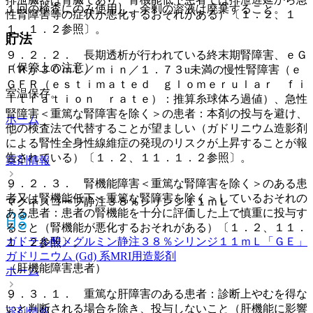
１回の検査にのみ使用し、余剰の溶液は廃棄すること。
性腎障害等の症状が悪化するおそれがある）〔１．２、１
１．１．２参照〕。
貯法
９．２．２． 長期透析が行われている終末期腎障害、ｅＧ
（保管上の注意）
ＦＲが３０ｍＬ／ｍｉｎ／１．７３u未満の慢性腎障害（ｅ
ＧＦＲ（ｅｓｔｉｍａｔｅｄ ｇｌｏｍｅｒｕｌａｒ ｆｉ
室温保存。
ｌｔｒａｔｉｏｎ ｒａｔｅ）：推算糸球体ろ過値）、急性
腎障害＜重篤な腎障害を除く＞の患者：本剤の投与を避け、
ホーム
他の検査法で代替することが望ましい（ガドリニウム造影剤
による腎性全身性線維症の発現のリスクが上昇することが報
告されている）〔１．２、１１．１．２参照〕。
薬剤情報
９．２．３． 腎機能障害＜重篤な腎障害を除く＞のある患
者又は腎機能低下＜重篤な腎障害を除く＞しているおそれの
マグネスコープ静注３８％シリンジ１１ｍＬ
ある患者：患者の腎機能を十分に評価した上で慎重に投与す
ること（腎機能が悪化するおそれがある）〔１．２、１１．
ガドテル酸メグルミン静注３８％シリンジ１１ｍＬ「ＧＥ」
１．２参照〕。
ガドリニウム (Gd) 系MRI用造影剤
（肝機能障害患者）
ホーム
９．３．１． 重篤な肝障害のある患者：診断上やむを得な
いと判断される場合を除き、投与しないこと（肝機能に影響
薬剤情報