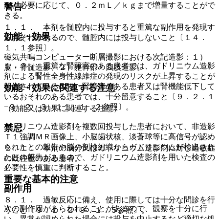
が、必要に応じて、０．２ｍＬ／ｋｇまで増量することがで
警告
きる。
１．１． 本剤を髄腔内に投与すると重篤な副作用を発現す
効能・効果
るおそれがあるので、髄腔内には投与しないこと〔１４．
１．１参照〕。
磁気共鳴コンピューター断層撮影における次記造影：１）
１．２． 重篤な腎障害のある患者では、ガドリニウム造影
脳・脊髄造影、２）躯幹部・四肢造影。
剤による腎性全身性線維症の発現のリスクが上昇することが
報告されているので、腎障害のある患者又は腎機能低下して
効能・効果に関連する注意
いるおそれのある患者では、十分留意すること〔９．２．１
−９．２．３、１１．１．２参照〕。
（効能又は効果に関連する注意）
ガドリニウム造影剤を複数回投与した患者において、非造影
禁忌
Ｔ１強調ＭＲ画像上、小脳歯状核、淡蒼球等に高信号が認め
られたとの報告や脳の剖検組織からガドリニウムが検出され
２．１． 本剤の成分又はガドリニウム造影剤に対し過敏症
たとの報告があるので、ガドリニウム造影剤を用いた検査の
の既往歴のある患者。
必要性を慎重に判断すること。
重要な基本的注意
副作用
８．１． 過敏反応に備え、使用に際しては十分な問診を行
次の副作用があらわれることがあるので、観察を十分に行
うこと〔９．１．２−９．１．５参照〕。
い、異常が認められた場合には投与を中止するなど適切な処