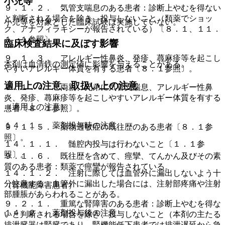
小児等
９．１．２． 気管支喘息のある患者：診断上やむを得ない
と判断される場合を除き、投与しないこと（類薬でショッ
小児等を対象とした臨床試験は実施していない。
ク、アナフィラキシーが報告されている）〔８．１、１１．
１．１参照〕。
臨床検査結果に及ぼす影響
９．１．３． アレルギー性鼻炎、発疹、蕁麻疹等を起こし
本剤は血清鉄の測定値に影響を与えることがある。
やすいアレルギー体質を有する患者〔８．１参照〕。
適用上の注意、取扱い上の注意
９．１．４． 両親、兄弟に気管支喘息、アレルギー性鼻
炎、発疹、蕁麻疹等を起こしやすいアレルギー体質を有する
（適用上の注意）
患者〔８．１参照〕。
１４．１． 薬剤投与時の注意
９．１．５． 薬物過敏症の既往歴のある患者〔８．１参
照〕。
１４．１．１． 髄腔内投与は行わないこと〔１．１参
照〕。
９．１．６． 既往歴を含めて、痙攣、てんかん及びその素
質のある患者：類薬で痙攣が報告されている。
１４．１．２． 注射に際しては血管外に漏出しないよう十
分注意する。血管外に漏出した場合には、注射部疼痛や注射
（腎機能障害患者）
部腫脹があらわれることがある。
９．２．１． 重篤な腎障害のある患者：診断上やむを得な
１４．２． 薬剤投与後の注意
いと判断される場合を除き、投与しないこと（本剤の主たる
排泄臓器は腎臓であり、腎機能低下患者では排泄遅延から急