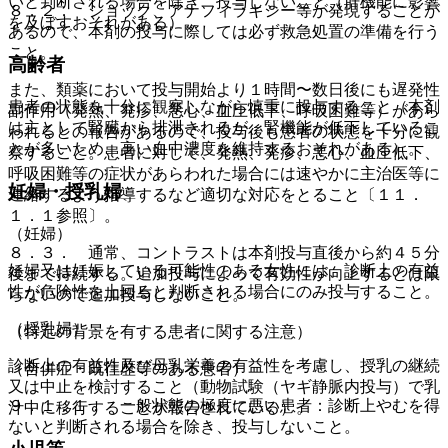
いと判断される場合を除き、投与しないこと（肝機能に影響
８．２． ショック、アナフィラキシー等が発現することが
を及ぼすおそれがある）。
あるので、本剤の投与に際しては必ず救急処置の準備を行う
こと。
高齢者
また、類薬において投与開始より１時間〜数日後にも遅発性
患者の状態を十分に観察しながら慎重に投与すること（本剤
副作用（発熱、発疹、悪心、血圧低下、呼吸困難等）があら
は主として腎臓から排泄されるが、腎機能が低下しているこ
われるとの報告があるので、投与後も患者の状態を十分に観
とが多いため、高い血中濃度を維持するおそれがある）。
察すること。患者に対して、発熱、発疹、悪心、血圧低下、
呼吸困難等の症状があらわれた場合には速やかに主治医等に
妊婦・授乳婦
連絡するよう指導するなど適切な対応をとること〔１１．
１．１参照〕。
（妊婦）
８．３． 通常、コントラストは本剤投与直後から約４５分
妊婦又は妊娠している可能性のある女性には、診断上の有益
後まで持続する。追加投与によって有効性が向上するとは限
性が危険性を上回ると判断される場合にのみ投与すること。
らないので追加投与しないこと。
（授乳婦）
（特定の背景を有する患者に関する注意）
診断上の有益性及び母乳栄養の有益性を考慮し、授乳の継続
（合併症・既往歴等のある患者）
又は中止を検討すること（動物試験（ヤギ静脈内投与）で乳
９．１．１． 一般状態の極度に悪い患者：診断上やむを得
汁中に移行することが報告されている）。
ないと判断される場合を除き、投与しないこと。