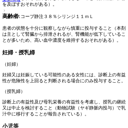
を及ぼすおそれがある）。
高齢者
マグネスコープ静注３８％シリンジ１１ｍＬ
患者の状態を十分に観察しながら慎重に投与すること（本剤
は主として腎臓から排泄されるが、腎機能が低下しているこ
とが多いため、高い血中濃度を維持するおそれがある）。
妊婦・授乳婦
（妊婦）
妊婦又は妊娠している可能性のある女性には、診断上の有益
性が危険性を上回ると判断される場合にのみ投与すること。
（授乳婦）
診断上の有益性及び母乳栄養の有益性を考慮し、授乳の継続
又は中止を検討すること（動物試験（ヤギ静脈内投与）で乳
汁中に移行することが報告されている）。
小児等