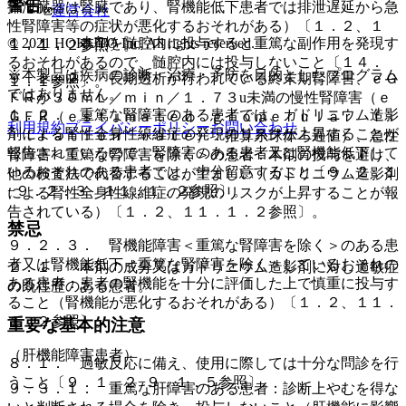
警告
排泄臓器は腎臓であり、腎機能低下患者では排泄遅延から急
運営会社
性腎障害等の症状が悪化するおそれがある）〔１．２、１
© 2021 HOKUTO Inc. All rights reserved.
１．１． 本剤を髄腔内に投与すると重篤な副作用を発現す
１．１．２参照〕。
るおそれがあるので、髄腔内には投与しないこと〔１４．
※本製品は疾病の診断・治療・予防を目的としたプログラム
９．２．２． 長期透析が行われている終末期腎障害、ｅＧ
１．１参照〕。
ではありません。
ＦＲが３０ｍＬ／ｍｉｎ／１．７３u未満の慢性腎障害（ｅ
１．２． 重篤な腎障害のある患者では、ガドリニウム造影
ＧＦＲ（ｅｓｔｉｍａｔｅｄ ｇｌｏｍｅｒｕｌａｒ ｆｉ
利用規約
プライバシーポリシー
お問い合わせ
剤による腎性全身性線維症の発現のリスクが上昇することが
ｌｔｒａｔｉｏｎ ｒａｔｅ）：推算糸球体ろ過値）、急性
報告されているので、腎障害のある患者又は腎機能低下して
腎障害＜重篤な腎障害を除く＞の患者：本剤の投与を避け、
いるおそれのある患者では、十分留意すること〔９．２．１
他の検査法で代替することが望ましい（ガドリニウム造影剤
−９．２．３、１１．１．２参照〕。
による腎性全身性線維症の発現のリスクが上昇することが報
告されている）〔１．２、１１．１．２参照〕。
禁忌
９．２．３． 腎機能障害＜重篤な腎障害を除く＞のある患
者又は腎機能低下＜重篤な腎障害を除く＞しているおそれの
２．１． 本剤の成分又はガドリニウム造影剤に対し過敏症
ある患者：患者の腎機能を十分に評価した上で慎重に投与す
の既往歴のある患者。
ること（腎機能が悪化するおそれがある）〔１．２、１１．
１．２参照〕。
重要な基本的注意
（肝機能障害患者）
８．１． 過敏反応に備え、使用に際しては十分な問診を行
うこと〔９．１．２−９．１．５参照〕。
９．３．１． 重篤な肝障害のある患者：診断上やむを得な