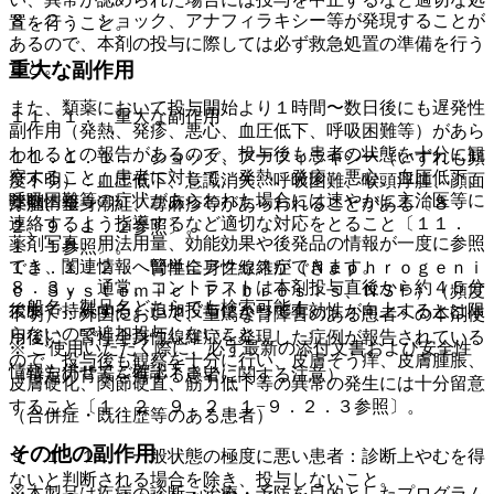
８．２． ショック、アナフィラキシー等が発現することが
置を行うこと。
あるので、本剤の投与に際しては必ず救急処置の準備を行う
こと。
重大な副作用
また、類薬において投与開始より１時間〜数日後にも遅発性
１１．１． 重大な副作用
副作用（発熱、発疹、悪心、血圧低下、呼吸困難等）があら
われるとの報告があるので、投与後も患者の状態を十分に観
１１．１．１． ショック、アナフィラキシー（いずれも頻
察すること。患者に対して、発熱、発疹、悪心、血圧低下、
度不明）：血圧低下、意識消失、呼吸困難、喉頭浮腫、顔面
呼吸困難等の症状があらわれた場合には速やかに主治医等に
薬剤情報
浮腫、全身潮紅、蕁麻疹等があらわれることがある〔８．
連絡するよう指導するなど適切な対応をとること〔１１．
２、９．１．２参照〕。
薬剤写真、用法用量、効能効果や後発品の情報が一度に参照
１．１参照〕。
でき、関連情報へ簡単にアクセスができます。
１１．１．２． 腎性全身性線維症（Ｎｅｐｈｒｏｇｅｎｉ
８．３． 通常、コントラストは本剤投与直後から約４５分
ｃ Ｓｙｓｔｅｍｉｃ Ｆｉｂｒｏｓｉｓ、ＮＳＦ）（頻度
一般名、製品名どちらでも検索可能！
後まで持続する。追加投与によって有効性が向上するとは限
不明）：外国において、重篤な腎障害のある患者への本剤使
らないので追加投与しないこと。
用後に、腎性全身性線維症を発現した症例が報告されている
※ ご使用いただく際に、必ず最新の添付文書および安全性
ので、投与後も観察を十分に行い、皮膚そう痒、皮膚腫脹、
情報も併せてご確認下さい。
（特定の背景を有する患者に関する注意）
皮膚硬化、関節硬直、筋力低下等の異常の発生には十分留意
すること〔１．２、９．２．１−９．２．３参照〕。
（合併症・既往歴等のある患者）
その他の副作用
９．１．１． 一般状態の極度に悪い患者：診断上やむを得
ないと判断される場合を除き、投与しないこと。
※本製品は疾病の診断・治療・予防を目的としたプログラム