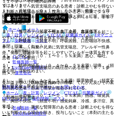
１１．２． その他の副作用
ではありません。
９．１．２． 気管支喘息のある患者：診断上やむを得ない
１）． 過敏症：（０．１〜０．５％未満）発疹、そう痒
と判断される場合を除き、投与しないこと（類薬でショッ
症、（頻度不明）顔面浮腫、血管浮腫、潮紅、紅斑、眼瞼浮
ク、アナフィラキシーが報告されている）〔８．１、１１．
腫、蕁麻疹。
１．１参照〕。
ホーム
ノート
２）． 循環器：（頻度不明）血圧上昇、血圧低下。
９．１．３． アレルギー性鼻炎、発疹、蕁麻疹等を起こし
表・計算
レジメン
CTCAE
抗菌薬ガイド
ERマニュ
やすいアレルギー体質を有する患者〔８．１参照〕。
アル
薬剤情報
ポスト
３）． 呼吸器：（頻度不明）呼吸困難、口腔咽頭不快感、
鼻閉、咳嗽、くしゃみ。
９．１．４． 両親、兄弟に気管支喘息、アレルギー性鼻
新規登録
炎、発疹、蕁麻疹等を起こしやすいアレルギー体質を有する
４）． 消化器：（０．１〜０．５％未満）悪心、嘔吐。
ログイン
患者〔８．１参照〕。
監修医師一覧
５）． 精神神経系：（０．１〜０．５％未満）頭痛、（頻
UpToDate特別割引
９．１．５． 薬物過敏症の既往歴のある患者〔８．１参
度不明）浮動性めまい。
運営会社
照〕。
６）． 眼：（０．１〜０．５％未満）眼異物感、（頻度不
© 2021 HOKUTO Inc. All rights reserved.
９．１．６． 既往歴を含めて、痙攣、てんかん及びその素
明）眼充血、眼そう痒症。
利用規約
プライバシーポリシー
お問い合わせ
質のある患者：類薬で痙攣が報告されている。
ホーム
表・計算
レジメン
CTCAE
抗菌薬ガイド
７）． その他：（０．１〜０．５％未満）熱感、味覚異
（腎機能障害患者）
ERマニュアル
薬剤情報
ポスト
常、胸部不快感、（頻度不明）感覚鈍麻、冷感、多汗症、異
常感。
９．２．１． 重篤な腎障害のある患者：診断上やむを得な
監修医師一覧
いと判断される場合を除き、投与しないこと（本剤の主たる
UpToDate特別割引