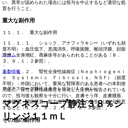
い、異常が認められた場合には投与を中止するなど適切な処
置を行うこと。
重大な副作用
１１．１． 重大な副作用
１１．１．１． ショック、アナフィラキシー（いずれも頻
度不明）：血圧低下、意識消失、呼吸困難、喉頭浮腫、顔面
ホーム
浮腫、全身潮紅、蕁麻疹等があらわれることがある〔８．
２、９．１．２参照〕。
薬剤情報
１１．１．２． 腎性全身性線維症（Ｎｅｐｈｒｏｇｅｎｉ
ｃ Ｓｙｓｔｅｍｉｃ Ｆｉｂｒｏｓｉｓ、ＮＳＦ）（頻度
不明）：外国において、重篤な腎障害のある患者への本剤使
マグネスコープ静注３８％シリンジ１１ｍＬ
用後に、腎性全身性線維症を発現した症例が報告されている
ので、投与後も観察を十分に行い、皮膚そう痒、皮膚腫脹、
マグネスコープ静注３８％シ
皮膚硬化、関節硬直、筋力低下等の異常の発生には十分留意
すること〔１．２、９．２．１−９．２．３参照〕。
リンジ１１ｍＬ
その他の副作用