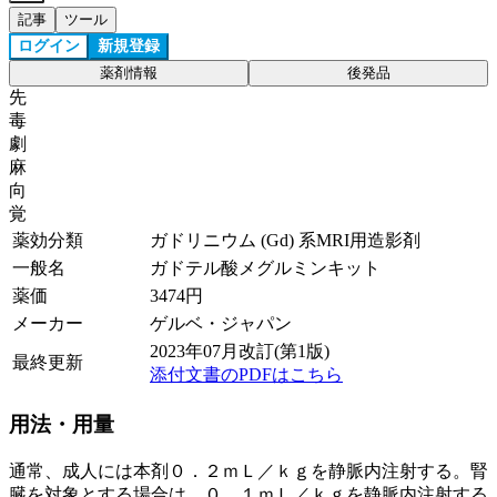
記事
ツール
ログイン
新規登録
薬剤情報
後発品
先
毒
劇
麻
向
覚
薬効分類
ガドリニウム (Gd) 系MRI用造影剤
一般名
ガドテル酸メグルミンキット
薬価
3474
円
メーカー
ゲルベ・ジャパン
2023年07月改訂(第1版)
最終更新
添付文書のPDFはこちら
用法・用量
通常、成人には本剤０．２ｍＬ／ｋｇを静脈内注射する。腎
臓を対象とする場合は、０．１ｍＬ／ｋｇを静脈内注射する