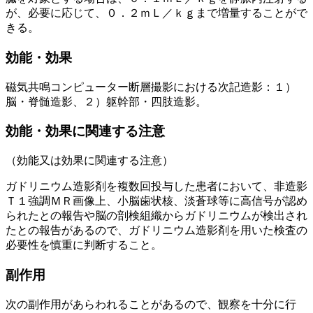
が、必要に応じて、０．２ｍＬ／ｋｇまで増量することがで
きる。
効能・効果
磁気共鳴コンピューター断層撮影における次記造影：１）
脳・脊髄造影、２）躯幹部・四肢造影。
効能・効果に関連する注意
（効能又は効果に関連する注意）
ガドリニウム造影剤を複数回投与した患者において、非造影
Ｔ１強調ＭＲ画像上、小脳歯状核、淡蒼球等に高信号が認め
られたとの報告や脳の剖検組織からガドリニウムが検出され
たとの報告があるので、ガドリニウム造影剤を用いた検査の
必要性を慎重に判断すること。
副作用
次の副作用があらわれることがあるので、観察を十分に行