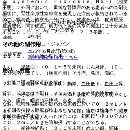
ｃ Ｓｙｓｔｅｍｉｃ Ｆｉｂｒｏｓｉｓ、ＮＳＦ）（頻度
麻
不明）：外国において、重篤な腎障害のある患者への本剤使
向
用後に、腎性全身性線維症を発現した症例が報告されている
覚
ので、投与後も観察を十分に行い、皮膚そう痒、皮膚腫脹、
薬効分類
ガドリニウム (Gd) 系MRI用造影剤
皮膚硬化、関節硬直、筋力低下等の異常の発生には十分留意
一般名
ガドテリドール注射液
すること〔１．２、９．２．１−９．２．３参照〕。
薬価
4252
円
その他の副作用
メーカー
ブラッコ・ジャパン
2026年05月改訂(第6版)
最終更新
１１．２． その他の副作用
添付文書のPDFはこちら
１）． 過敏症：（０．１〜５％未満）じん麻疹、（０．
用法・用量
１％未満）ほてり、（頻度不明）そう痒、発疹、潮紅。
〈効能共通（腎臓造影を除く）〉
２）． 循環器：（頻度不明）動悸、血圧低下、血圧上昇。
通常、成人には本剤０．２ｍＬ／ｋｇを静脈内注射する。
３）． 呼吸器：（０．１％未満）咳嗽、（頻度不明）くし
ゃみ、嗄声、咽喉頭不快感、鼻炎、喘息。
なお、転移性脳腫瘍が疑われる患者において０．２ｍＬ／ｋ
ｇ初回投与後、腫瘍が検出されないか、または検出されても
４）． 消化器：（０．１〜５％未満）嘔気・嘔吐、（頻度
造影効果が不十分であった場合には、初回投与後３０分以内
不明）口渇、腹痛。
に０．２ｍＬ／ｋｇを追加投与することができる。
５）． 精神神経系：（０．１％未満）めまい感、頭痛、