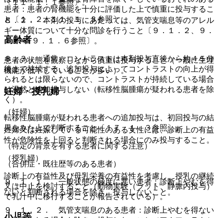
〔１１．１．１参照〕。
患者：患者の腎機能を十分に評価した上で慎重に投与するこ
と〔１．２、１１．１．３参照〕。
８．２． 本剤の投与にあたっては、気管支喘息等のアレル
ギー体質について十分な問診を行うこと〔９．１．２、９．
高齢者
１．４−９．１．６参照〕。
８．３． 通常、コントラストは本剤投与直後から約４５分
患者の状態を観察しながら慎重に投与すること（一般に生理
後まで持続する。追加投与によってコントラストの向上が得
機能が低下していることが多い）。
られるとは限らないので、コントラストが持続している場合
は漫然と追加投与しない（転移性脳腫瘍が疑われる患者を除
妊婦・授乳婦
く）。
（妊婦）
転移性脳腫瘍が疑われる患者への追加投与は、初回投与の結
果をみた上で判断すること〔１７．１．３参照〕。
妊婦又は妊娠している可能性のある女性には、診断上の有益
性が危険性を上回ると判断される場合にのみ投与すること。
（特定の背景を有する患者に関する注意）
（授乳婦）
（合併症・既往歴等のある患者）
診断上の有益性及び母乳栄養の有益性を考慮し、授乳の継続
９．１．１． 一般状態の極度に悪い患者：診断上やむを得
又は中止を検討すること（動物実験（ラット、静脈内投与）
ないと判断される場合を除き、投与しないこと。
で乳汁中に移行することが報告されている）。
９．１．２． 気管支喘息のある患者：診断上やむを得ない
小児等