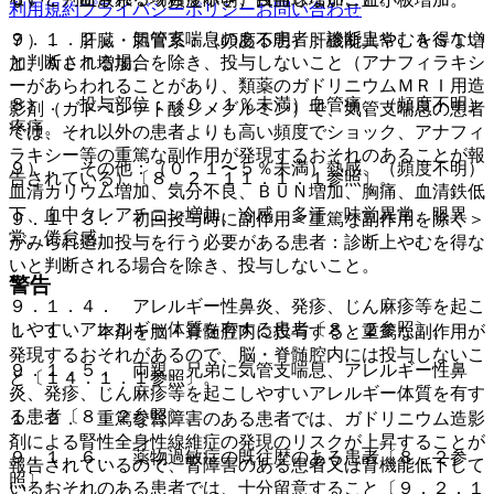
利用規約
プライバシーポリシー
お問い合わせ
９．１．２． 気管支喘息のある患者：診断上やむを得ない
７）． 肝臓・胆管系：（頻度不明）肝機能異常、ＡＳＴ増
と判断される場合を除き、投与しないこと（アナフィラキシ
加、ＡＬＴ増加。
ーがあらわれることがあり、類薬のガドリニウムＭＲＩ用造
８）． 投与部位：（０．１％未満）血管痛、（頻度不明）
影剤（ガドペンテト酸ジメグルミン）で、気管支喘息の患者
疼痛。
では、それ以外の患者よりも高い頻度でショック、アナフィ
ラキシー等の重篤な副作用が発現するおそれのあることが報
９）． その他：（０．１〜５％未満）熱感、（頻度不明）
告されている）〔８．２、１１．１．１参照〕。
血清カリウム増加、気分不良、ＢＵＮ増加、胸痛、血清鉄低
下、血中クレアチニン増加、冷感、多汗、味覚異常、眼異
９．１．３． 初回投与時に副作用＜重篤な副作用を除く＞
常、倦怠感。
がみられ追加投与を行う必要がある患者：診断上やむを得な
いと判断される場合を除き、投与しないこと。
警告
９．１．４． アレルギー性鼻炎、発疹、じん麻疹等を起こ
しやすいアレルギー体質を有する患者〔８．２参照〕。
１．１． 本剤を脳・脊髄腔内に投与すると重篤な副作用が
発現するおそれがあるので、脳・脊髄腔内には投与しないこ
９．１．５． 両親、兄弟に気管支喘息、アレルギー性鼻
と〔１４．１．１参照〕。
炎、発疹、じん麻疹等を起こしやすいアレルギー体質を有す
る患者〔８．２参照〕。
１．２． 重篤な腎障害のある患者では、ガドリニウム造影
剤による腎性全身性線維症の発現のリスクが上昇することが
９．１．６． 薬物過敏症の既往歴のある患者〔８．２参
報告されているので、腎障害のある患者又は腎機能低下して
照〕。
いるおそれのある患者では、十分留意すること〔９．２．１