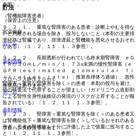
参照〕。
貯法
（腎機能障害患者）
（保管上の注意）
９．２．１． 重篤な腎障害のある患者：診断上やむを得な
室温保存。
いと判断される場合を除き、投与しないこと（本剤の主要排
泄経路は腎臓であり、排泄遅延と腎機能を悪化させるおそれ
ホーム
がある）〔１．２、１１．１．３参照〕。
９．２．２． 長期透析が行われている終末期腎障害、ｅＧ
薬剤情報
ＦＲが３０ｍＬ／ｍｉｎ／１．７３u未満の慢性腎障害（ｅ
ＧＦＲ（ｅｓｔｉｍａｔｅｄ ｇｌｏｍｅｒｕｌａｒ ｆｉ
ｌｔｒａｔｉｏｎ ｒａｔｅ）：推算糸球体ろ過値）、急性
プロハンス静注１０ｍＬ
腎障害＜重篤な腎障害を除く＞の患者：本剤の投与を避け、
後発品はありません
他の検査法で代替することが望ましい（ガドリニウム造影剤
ホーム
による腎性全身性線維症の発現のリスクが上昇することが報
告されている）〔１．２、１１．１．３参照〕。
薬剤情報
９．２．３． 腎障害＜重篤な腎障害を除く＞のある患者又
は腎機能低下＜重篤な腎障害を除く＞しているおそれのある
患者：患者の腎機能を十分に評価した上で慎重に投与するこ
プロハンス静注１０ｍＬ
と〔１．２、１１．１．３参照〕。