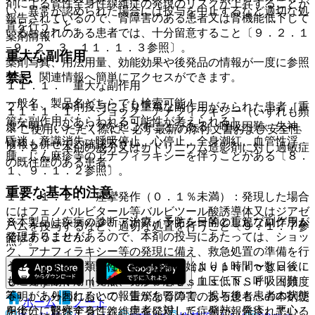
剤による腎性全身性線維症の発現のリスクが上昇することが
い、異常が認められた場合には投与を中止するなど適切な処
報告されているので、腎障害のある患者又は腎機能低下して
置を行うこと。
いるおそれのある患者では、十分留意すること〔９．２．１
薬剤情報
−９．２．３、１１．１．３参照〕。
重大な副作用
薬剤写真、用法用量、効能効果や後発品の情報が一度に参照
禁忌
でき、関連情報へ簡単にアクセスができます。
１１．１． 重大な副作用
一般名、製品名どちらでも検索可能！
２．１． 本剤投与により重篤な副作用がみられた患者［重
１１．１．１． ショック、アナフィラキシー（いずれも頻
篤な副作用があらわれる可能性が考えられる］。
度不明）：ショックを起こすことがある。呼吸困難、失神、
※ ご使用いただく際に、必ず最新の添付文書および安全性
昏迷、意識消失、呼吸停止、心停止、全身潮紅、血管性浮
情報も併せてご確認下さい。
２．２． 本剤の成分又はガドリニウム造影剤に対し過敏症
腫、じん麻疹等のアナフィラキシーを伴うことがある〔８．
の既往歴のある患者。
１、９．１．２参照〕。
重要な基本的注意
１１．１．２． 痙攣発作（０．１％未満）：発現した場合
にはフェノバルビタール等バルビツール酸誘導体又はジアゼ
※本製品は疾病の診断・治療・予防を目的としたプログラム
８．１． ショック、アナフィラキシー等の重篤な副作用が
パムを投与するなど、適切な処置を行うこと〔９．１．７参
ではありません。
発現することがあるので、本剤の投与にあたっては、ショッ
照〕。
ク、アナフィラキシー等の発現に備え、救急処置の準備を行
うこと。また、類薬において投与開始より１時間〜数日後に
１１．１．３． 腎性全身性線維症（Ｎｅｐｈｒｏｇｅｎｉ
も遅発性副作用（発熱、発疹、悪心、血圧低下、呼吸困難
ｃ Ｓｙｓｔｅｍｉｃ Ｆｉｂｒｏｓｉｓ、ＮＳＦ）（頻度
等）があらわれるとの報告があるので、投与後も患者の状態
不明）：外国において、重篤な腎障害のある患者への本剤使
ホーム
ノート
を十分に観察すること。患者に対して、発熱、発疹、悪心、
用後に、腎性全身性線維症を発現した症例が報告されている