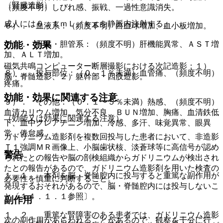
〈腎臓造影〉
（頻度不明）しびれ感、振戦、一過性意識消失。
成人には０．１ｍＬ／ｋｇを静脈内注射する。
６）． 血液系：（頻度不明）白血球増加、血小板増加。
効能・効果
７）． 肝臓・胆管系：（頻度不明）肝機能異常、ＡＳＴ増
加、ＡＬＴ増加。
磁気共鳴コンピューター断層撮影における次記造影：１）
８）． 投与部位：（０．１％未満）血管痛、（頻度不明）
脳・脊髄造影、２）躯幹部・四肢造影。
疼痛。
効能・効果に関連する注意
９）． その他：（０．１〜５％未満）熱感、（頻度不明）
血清カリウム増加、気分不良、ＢＵＮ増加、胸痛、血清鉄低
（効能又は効果に関連する注意）
下、血中クレアチニン増加、冷感、多汗、味覚異常、眼異
常、倦怠感。
ガドリニウム造影剤を複数回投与した患者において、非造影
Ｔ１強調ＭＲ画像上、小脳歯状核、淡蒼球等に高信号が認め
警告
られたとの報告や脳の剖検組織からガドリニウムが検出され
たとの報告があるので、ガドリニウム造影剤を用いた検査の
１．１． 本剤を脳・脊髄腔内に投与すると重篤な副作用が
必要性を慎重に判断すること。
発現するおそれがあるので、脳・脊髄腔内には投与しないこ
と〔１４．１．１参照〕。
副作用
１．２． 重篤な腎障害のある患者では、ガドリニウム造影
次の副作用があらわれることがあるので、観察を十分に行