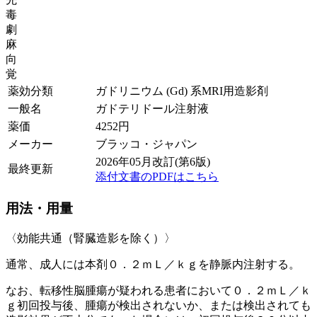
毒
劇
麻
向
覚
薬効分類
ガドリニウム (Gd) 系MRI用造影剤
一般名
ガドテリドール注射液
薬価
4252
円
メーカー
ブラッコ・ジャパン
2026年05月改訂(第6版)
最終更新
添付文書のPDFはこちら
用法・用量
〈効能共通（腎臓造影を除く）〉
通常、成人には本剤０．２ｍＬ／ｋｇを静脈内注射する。
なお、転移性脳腫瘍が疑われる患者において０．２ｍＬ／ｋ
ｇ初回投与後、腫瘍が検出されないか、または検出されても