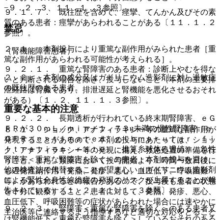
−９．２．３、１１．１．３参照〕。
９．１．７． 既往歴を含めて、痙攣、てんかん及びその素
質のある患者：痙攣があらわれることがある〔１１．１．２
禁忌
参照〕。
２．１． 本剤投与により重篤な副作用がみられた患者［重
（腎機能障害患者）
篤な副作用があらわれる可能性が考えられる］。
９．２．１． 重篤な腎障害のある患者：診断上やむを得な
２．２． 本剤の成分又はガドリニウム造影剤に対し過敏症
いと判断される場合を除き、投与しないこと（本剤の主要排
の既往歴のある患者。
泄経路は腎臓であり、排泄遅延と腎機能を悪化させるおそれ
がある）〔１．２、１１．１．３参照〕。
重要な基本的注意
９．２．２． 長期透析が行われている終末期腎障害、ｅＧ
ＦＲが３０ｍＬ／ｍｉｎ／１．７３u未満の慢性腎障害（ｅ
８．１． ショック、アナフィラキシー等の重篤な副作用が
ＧＦＲ（ｅｓｔｉｍａｔｅｄ ｇｌｏｍｅｒｕｌａｒ ｆｉ
発現することがあるので、本剤の投与にあたっては、ショッ
ｌｔｒａｔｉｏｎ ｒａｔｅ）：推算糸球体ろ過値）、急性
ク、アナフィラキシー等の発現に備え、救急処置の準備を行
腎障害＜重篤な腎障害を除く＞の患者：本剤の投与を避け、
うこと。また、類薬において投与開始より１時間〜数日後に
他の検査法で代替することが望ましい（ガドリニウム造影剤
も遅発性副作用（発熱、発疹、悪心、血圧低下、呼吸困難
による腎性全身性線維症の発現のリスクが上昇することが報
等）があらわれるとの報告があるので、投与後も患者の状態
告されている）〔１．２、１１．１．３参照〕。
を十分に観察すること。患者に対して、発熱、発疹、悪心、
血圧低下、呼吸困難等の症状があらわれた場合には速やかに
９．２．３． 腎障害＜重篤な腎障害を除く＞のある患者又
主治医等に連絡するよう指導するなど適切な対応をとること
は腎機能低下＜重篤な腎障害を除く＞しているおそれのある