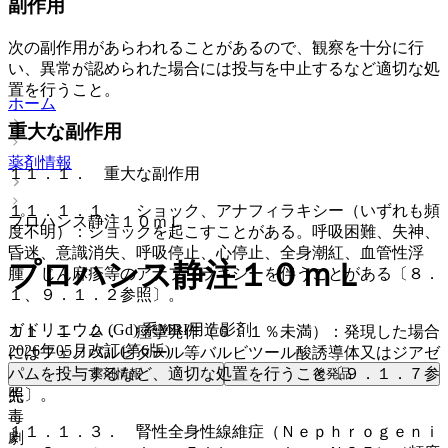
副作用
次の副作用があらわれることがあるので、観察を十分に行
い、異常が認められた場合には投与を中止するなど適切な処
置を行うこと。
ホーム
重大な副作用
薬剤情報
１１．１． 重大な副作用
１１．１．１． ショック、アナフィラキシー（いずれも頻
プロハンス静注１０ｍＬ
度不明）：ショックを起こすことがある。呼吸困難、失神、
昏迷、意識消失、呼吸停止、心停止、全身潮紅、血管性浮
プロハンス静注１０ｍＬ
腫、じん麻疹等のアナフィラキシーを伴うことがある〔８．
１、９．１．２参照〕。
ガドリニウム (Gd) 系MRI用造影剤
１１．１．２． 痙攣発作（０．１％未満）：発現した場合
2026年05月改訂(第6版)
にはフェノバルビタール等バルビツール酸誘導体又はジアゼ
パムを投与するなど、適切な処置を行うこと〔９．１．７参
薬剤情報
後発品
照〕。
先
毒
１１．１．３． 腎性全身性線維症（Ｎｅｐｈｒｏｇｅｎｉ
劇