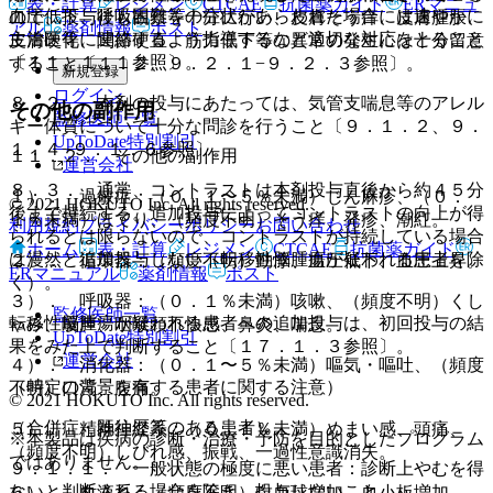
表・計算
レジメン
CTCAE
抗菌薬ガイド
ERマニュ
血圧低下、呼吸困難等の症状があらわれた場合には速やかに
ので、投与後も観察を十分に行い、皮膚そう痒、皮膚腫脹、
アル
薬剤情報
ポスト
主治医等に連絡するよう指導するなど適切な対応をとること
皮膚硬化、関節硬直、筋力低下等の異常の発生には十分留意
〔１１．１．１参照〕。
すること〔１．２、９．２．１−９．２．３参照〕。
新規登録
ログイン
８．２． 本剤の投与にあたっては、気管支喘息等のアレル
その他の副作用
監修医師一覧
ギー体質について十分な問診を行うこと〔９．１．２、９．
UpToDate特別割引
１．４−９．１．６参照〕。
１１．２． その他の副作用
運営会社
８．３． 通常、コントラストは本剤投与直後から約４５分
１）． 過敏症：（０．１〜５％未満）じん麻疹、（０．
© 2021 HOKUTO Inc. All rights reserved.
後まで持続する。追加投与によってコントラストの向上が得
１％未満）ほてり、（頻度不明）そう痒、発疹、潮紅。
利用規約
プライバシーポリシー
お問い合わせ
られるとは限らないので、コントラストが持続している場合
ホーム
表・計算
レジメン
CTCAE
抗菌薬ガイド
は漫然と追加投与しない（転移性脳腫瘍が疑われる患者を除
２）． 循環器：（頻度不明）動悸、血圧低下、血圧上昇。
ERマニュアル
薬剤情報
ポスト
く）。
３）． 呼吸器：（０．１％未満）咳嗽、（頻度不明）くし
監修医師一覧
転移性脳腫瘍が疑われる患者への追加投与は、初回投与の結
ゃみ、嗄声、咽喉頭不快感、鼻炎、喘息。
UpToDate特別割引
果をみた上で判断すること〔１７．１．３参照〕。
運営会社
４）． 消化器：（０．１〜５％未満）嘔気・嘔吐、（頻度
（特定の背景を有する患者に関する注意）
不明）口渇、腹痛。
© 2021 HOKUTO Inc. All rights reserved.
（合併症・既往歴等のある患者）
５）． 精神神経系：（０．１％未満）めまい感、頭痛、
※本製品は疾病の診断・治療・予防を目的としたプログラム
（頻度不明）しびれ感、振戦、一過性意識消失。
ではありません。
９．１．１． 一般状態の極度に悪い患者：診断上やむを得
ないと判断される場合を除き、投与しないこと。
６）． 血液系：（頻度不明）白血球増加、血小板増加。