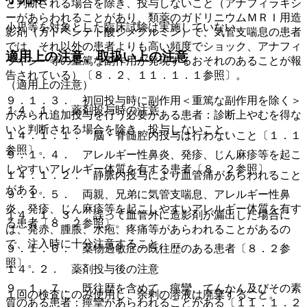
と判断される場合を除き、投与しないこと（アナフィラキシ
ーがあらわれることがあり、類薬のガドリニウムＭＲＩ用造
小児等を対象とした臨床試験は実施していない。
影剤（ガドペンテト酸ジメグルミン）で、気管支喘息の患者
では、それ以外の患者よりも高い頻度でショック、アナフィ
適用上の注意、取扱い上の注意
ラキシー等の重篤な副作用が発現するおそれのあることが報
告されている）〔８．２、１１．１．１参照〕。
（適用上の注意）
９．１．３． 初回投与時に副作用＜重篤な副作用を除く＞
１４．１． 薬剤投与時の注意
がみられ追加投与を行う必要がある患者：診断上やむを得な
いと判断される場合を除き、投与しないこと。
１４．１．１． 脳・脊髄腔内投与は行わないこと〔１．１
参照〕。
９．１．４． アレルギー性鼻炎、発疹、じん麻疹等を起こ
しやすいアレルギー体質を有する患者〔８．２参照〕。
１４．１．２． 静脈内投与により血管痛があらわれること
がある。
９．１．５． 両親、兄弟に気管支喘息、アレルギー性鼻
炎、発疹、じん麻疹等を起こしやすいアレルギー体質を有す
１４．１．３． 誤って血管外に造影剤が漏出した場合に
る患者〔８．２参照〕。
は、発赤、腫脹、水疱、疼痛等があらわれることがあるの
で、注入時に十分注意すること。
９．１．６． 薬物過敏症の既往歴のある患者〔８．２参
照〕。
１４．２． 薬剤投与後の注意
９．１．７． 既往歴を含めて、痙攣、てんかん及びその素
１回の検査にのみ使用し、余剰の溶液は廃棄すること。
質のある患者：痙攣があらわれることがある〔１１．１．２