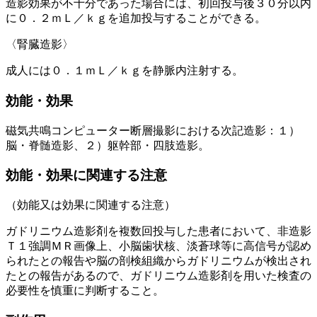
造影効果が不十分であった場合には、初回投与後３０分以内
に０．２ｍＬ／ｋｇを追加投与することができる。
〈腎臓造影〉
成人には０．１ｍＬ／ｋｇを静脈内注射する。
効能・効果
磁気共鳴コンピューター断層撮影における次記造影：１）
脳・脊髄造影、２）躯幹部・四肢造影。
効能・効果に関連する注意
（効能又は効果に関連する注意）
ガドリニウム造影剤を複数回投与した患者において、非造影
Ｔ１強調ＭＲ画像上、小脳歯状核、淡蒼球等に高信号が認め
られたとの報告や脳の剖検組織からガドリニウムが検出され
たとの報告があるので、ガドリニウム造影剤を用いた検査の
必要性を慎重に判断すること。