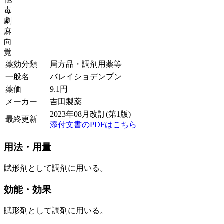
毒
劇
麻
向
覚
薬効分類
局方品・調剤用薬等
一般名
バレイショデンプン
薬価
9.1
円
メーカー
吉田製薬
2023年08月改訂(第1版)
最終更新
添付文書のPDFはこちら
用法・用量
賦形剤として調剤に用いる。
効能・効果
賦形剤として調剤に用いる。