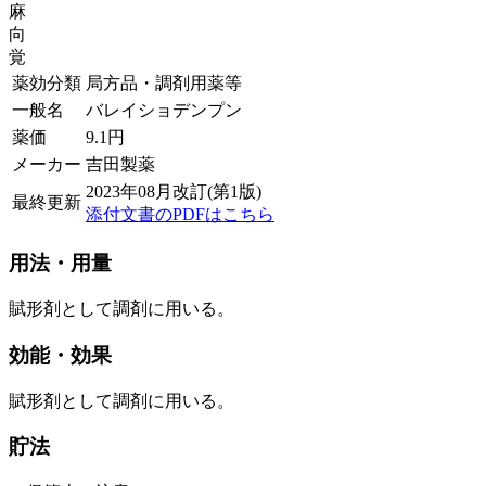
麻
向
覚
薬効分類
局方品・調剤用薬等
一般名
バレイショデンプン
薬価
9.1
円
メーカー
吉田製薬
2023年08月改訂(第1版)
最終更新
添付文書のPDFはこちら
用法・用量
賦形剤として調剤に用いる。
効能・効果
賦形剤として調剤に用いる。
貯法