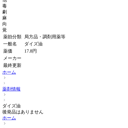
毒
劇
麻
向
覚
薬効分類
局方品・調剤用薬等
一般名
ダイズ油
薬価
17.8
円
メーカー
最終更新
ホーム
薬剤情報
ダイズ油
後発品はありません
ホーム