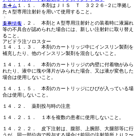
１４．１．１． 本剤はＪＩＳ Ｔ ３２２６−２に準拠し
ホーム
たＡ型専用注射針を用いて使用すること。
１４．１．２． 本剤とＡ型専用注射針との装着時に液漏れ
薬剤情報
等の不具合が認められた場合には、新しい注射針に取り替え
ること。
アピドラ注ソロスター
１４．１．３． 本剤のカートリッジ中にインスリン製剤を
補充したり、他のインスリン製剤を混合しないこと。
１４．１．４． 本剤のカートリッジの内壁に付着物がみら
れたり、液中に塊や薄片がみられた場合、又は液が変色した
場合は使用しないこと。
１４．１．５． 本剤のカートリッジにひびが入っている場
合は使用しないこと。
１４．２． 薬剤投与時の注意
１４．２．１． １本を複数の患者に使用しないこと。
１４．２．２． 皮下注射は、腹部、上腕部、大腿部等に行
うが、同一部位内で投与する場合は前回の注射箇所より２〜