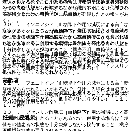
症状があらわれることがあるので、併用する場合は血糖値そ
ることがあるので、併用する場合は血糖値その他患者の状態
の他患者の状態を十分観察しながら投与すること（代謝され
を十分観察しながら投与すること（機序不明、インスリン分
て糖になるため、血糖値が上昇する）］。
泌が減少したとの報告、逆に低血糖が発現したとの報告があ
る）］。
２０）． イソニアジド［血糖降下作用の減弱による高血糖
症状があらわれることがあるので、併用する場合は血糖値そ
３０）． クロニジン［血糖降下作用の増強による低血糖症
の他患者の状態を十分観察しながら投与すること（炭水化物
状、又は血糖降下作用の減弱による高血糖症状があらわれる
代謝を阻害することによる血糖上昇作用を有する）］。
ことがあるので、併用する場合は血糖値その他患者の状態を
十分観察しながら投与すること（機序不明、血糖値が低下し
２１）． ダナゾール［血糖降下作用の減弱による高血糖症
たとの報告、逆に血糖値を上昇させたとの報告があり、ま
状があらわれることがあるので、併用する場合は血糖値その
た、低血糖に対する交感神経系の症状（振戦、動悸等）をマ
他患者の状態を十分観察しながら投与すること（インスリン
スクし、低血糖を遷延させる可能性がある）］。
抵抗性を増強するおそれがある）］。
高齢者
２２）． フェニトイン［血糖降下作用の減弱による高血糖
症状があらわれることがあるので、併用する場合は血糖値そ
患者の状態を観察しながら慎重に投与すること（生理機能が
の他患者の状態を十分観察しながら投与すること（インスリ
低下していることが多く、低血糖が起こりやすい）〔１１．
ン分泌抑制作用を有する）］。
１．１参照〕。
２３）． ブセレリン酢酸塩［血糖降下作用の減弱による高
妊婦・授乳婦
血糖症状があらわれることがあるので、併用する場合は血糖
値その他患者の状態を十分観察しながら投与すること（機序
（妊婦）
不明、耐糖能を悪化させることがある）］。