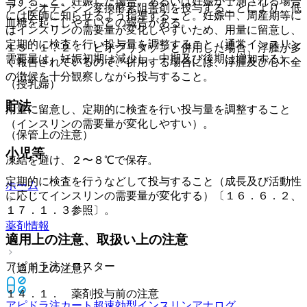
与すること。妊娠した場合、あるいは妊娠が予測される場合
アンジオテンシン変換酵素阻害剤を投与することにより、低
には医師に知らせるよう指導すること。妊娠中、周産期等に
血糖を起こしやすいとの報告がある。
はインスリンの需要量が変化しやすいため、用量に留意し、
定期的に検査を行い投与量を調整すること（通常インスリン
１５．１．２． ピオグリタゾンと併用した場合、浮腫が多
需要量は、妊娠初期は減少し、中期及び後期は増加する）。
く報告されているので、併用する場合には、浮腫及び心不全
の徴候を十分観察しながら投与すること。
（授乳婦）
貯法
用量に留意し、定期的に検査を行い投与量を調整すること
（インスリンの需要量が変化しやすい）。
（保管上の注意）
小児等
凍結を避け、２〜８℃で保存。
定期的に検査を行うなどして投与すること（成長及び活動性
ホーム
に応じてインスリンの需要量が変化する）〔１６．６．２、
１７．１．３参照〕。
薬剤情報
適用上の注意、取扱い上の注意
アピドラ注ソロスター
（適用上の注意）
１４．１． 薬剤投与前の注意
アピドラ注カート
超速効型インスリンアナログ