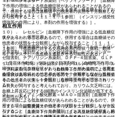
９）． フィブラート系薬剤（ベザフィブラート）［血糖降
下作用の増強による低血糖症状があらわれることがあるの
９．３．１． 重篤な肝障害のある患者：低血糖を起こすお
で、併用する場合は血糖値その他患者の状態を十分観察しな
それがある〔１１．１．１参照〕。
がら投与すること〔１１．１．１参照〕（インスリン感受性
増強等の作用により、本剤の作用を増強する）］。
相互作用
１０）． レセルピン［血糖降下作用の増強による低血糖症
１０．２． 併用注意：
状があらわれることがあるので、併用する場合は血糖値その
他患者の状態を十分観察しながら投与すること〔１１．１．
１）． 糖尿病用薬（ビグアナイド系薬剤、スルホニルウレ
１参照〕（低血糖に対する交感神経系の症状（振戦、動悸
ア系薬剤、速効型インスリン分泌促進剤、α−グルコシダー
等）をマスクし、低血糖を遷延させる可能性がある）］。
ゼ阻害剤、チアゾリジン系薬剤、ＤＰＰ−４阻害薬、ＧＬＰ
−１受容体作動薬、ＳＧＬＴ２阻害剤等）［血糖降下作用の
１１）． チアジド系利尿剤（トリクロルメチアジド）、ル
増強による低血糖症状があらわれることがあるので、併用す
ープ利尿剤（フロセミド）［血糖降下作用の減弱による高血
る場合は血糖値その他患者の状態を十分観察しながら投与す
糖症状があらわれることがあるので、併用する場合は血糖値
ること〔１１．１．１参照〕（血糖降下作用が増強され
その他患者の状態を十分観察しながら投与すること（カリウ
る）］。
ム喪失が関与すると考えられており、カリウム欠乏時には、
血糖上昇反応に対するβ細胞のインスリン分泌能が低下する
２）． モノアミン酸化酵素＜ＭＡＯ＞阻害剤［血糖降下作
可能性がある）］。
用の増強による低血糖症状があらわれることがあるので、併
用する場合は血糖値その他患者の状態を十分観察しながら投
１２）． 副腎皮質ステロイド（プレドニゾロン、トリアム
与すること〔１１．１．１参照〕（インスリン分泌促進、糖
シノロン）［血糖降下作用の減弱による高血糖症状があらわ
新生抑制作用による血糖降下作用を有する）］。