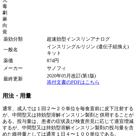
毒
劇
麻
向
覚
薬効分類
超速効型インスリンアナログ
インスリングルリジン (遺伝子組換え)
一般名
キット
薬価
874
円
メーカー
サノフィ
2020年05月改訂(第1版)
最終更新
添付文書のPDFはこちら
用法・用量
通常、成人では１回２〜２０単位を毎食直前に皮下注射する
が、中間型又は持効型溶解インスリン製剤と併用することが
ある。投与量は、患者の症状及び検査所見に応じて適宜増減
するが、中間型又は持効型溶解インスリン製剤の投与量を含
めた維持量としては通常１日４〜１００単位である。