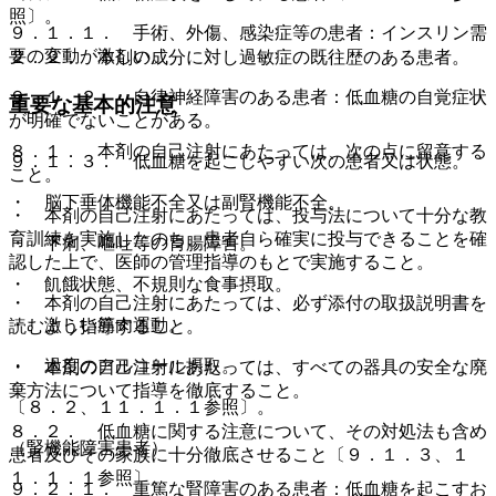
照〕。
９．１．１． 手術、外傷、感染症等の患者：インスリン需
要の変動が激しい。
２．２． 本剤の成分に対し過敏症の既往歴のある患者。
９．１．２． 自律神経障害のある患者：低血糖の自覚症状
重要な基本的注意
が明確でないことがある。
８．１． 本剤の自己注射にあたっては、次の点に留意する
９．１．３． 低血糖を起こしやすい次の患者又は状態。
こと。
・ 脳下垂体機能不全又は副腎機能不全。
・ 本剤の自己注射にあたっては、投与法について十分な教
育訓練を実施したのち、患者自ら確実に投与できることを確
・ 下痢、嘔吐等の胃腸障害。
認した上で、医師の管理指導のもとで実施すること。
・ 飢餓状態、不規則な食事摂取。
・ 本剤の自己注射にあたっては、必ず添付の取扱説明書を
・ 激しい筋肉運動。
読むよう指導すること。
・ 過度のアルコール摂取。
・ 本剤の自己注射にあたっては、すべての器具の安全な廃
棄方法について指導を徹底すること。
〔８．２、１１．１．１参照〕。
８．２． 低血糖に関する注意について、その対処法も含め
（腎機能障害患者）
患者及びその家族に十分徹底させること〔９．１．３、１
１．１．１参照〕。
９．２．１． 重篤な腎障害のある患者：低血糖を起こすお