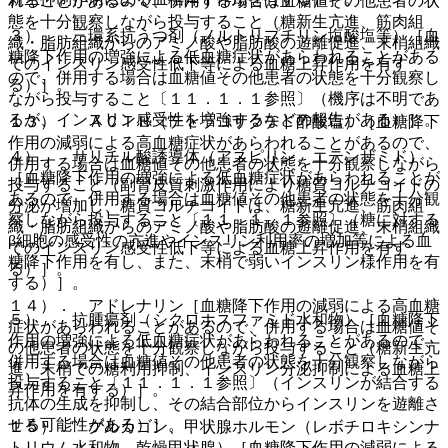
れることがあるので、併用する場合は血糖値その他患者の状
態を十分観察しながら投与すること（糖新生亢進、筋肉組
３）． 三環系抗うつ剤（ノルトリプチリン塩酸塩等）［血
織・脂肪組織からのアミノ酸や脂肪酸の遊離促進、末梢組織
糖降下作用の増強による低血糖症状があらわれることがある
でのインスリン感受性低下等による血糖上昇作用を有す
ので、併用する場合は血糖値その他患者の状態を十分観察し
る）］。
ながら投与すること〔１１．１．１参照〕（機序は不明であ
るが、インスリン感受性を増強するなどの報告がある）］。
１３）． ＡＣＴＨ（テトラコサクチド酢酸塩）［血糖降下
作用の減弱による高血糖症状があらわれることがあるので、
４）． サリチル酸誘導体（アスピリン、エテンザミド）
併用する場合は血糖値その他患者の状態を十分観察しながら
［血糖降下作用の増強による低血糖症状があらわれることが
投与すること（副腎皮質刺激作用により糖質コルチコイドの
あるので、併用する場合は血糖値その他患者の状態を十分観
分泌が増加し、糖質コルチコイドは、糖新生亢進、筋肉組
察しながら投与すること〔１１．１．１参照〕（糖に対する
織・脂肪組織からのアミノ酸や脂肪酸の遊離促進、末梢組織
β細胞の感受性の亢進やインスリン利用率の増加等による血
でのインスリン感受性低下等による血糖上昇作用を有す
糖降下作用を有し、また、末梢で弱いインスリン様作用を有
る）］。
する）］。
１４）． アドレナリン［血糖降下作用の減弱による高血糖
５）． 抗腫瘍剤（シクロホスファミド水和物）［血糖降下
症状があらわれることがあるので、併用する場合は血糖値そ
作用の増強による低血糖症状があらわれることがあるので、
の他患者の状態を十分観察しながら投与すること（糖新生亢
併用する場合は血糖値その他患者の状態を十分観察しながら
進、末梢での糖利用抑制、インスリン分泌抑制による血糖上
投与すること〔１１．１．１参照〕（インスリンが結合する
昇作用を有する）］。
抗体の生成を抑制し、その結合部位からインスリンを遊離さ
せる可能性がある）］。
１５）． グルカゴン、甲状腺ホルモン（レボチロキシンナ
トリウム水和物、乾燥甲状腺）［血糖降下作用の減弱による