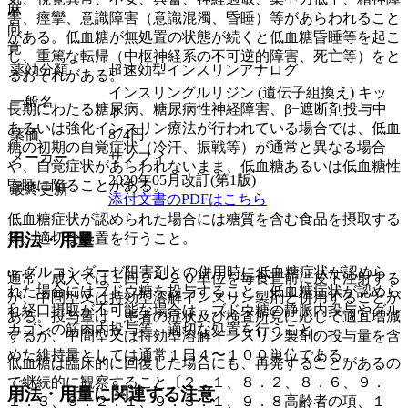
麻
害、痙攣、意識障害（意識混濁、昏睡）等があらわれること
向
がある。低血糖が無処置の状態が続くと低血糖昏睡等を起こ
覚
し、重篤な転帰（中枢神経系の不可逆的障害、死亡等）をと
薬効分類
超速効型インスリンアナログ
るおそれがある。
インスリングルリジン (遺伝子組換え) キッ
一般名
長期にわたる糖尿病、糖尿病性神経障害、β−遮断剤投与中
ト
あるいは強化インスリン療法が行われている場合では、低血
薬価
874
円
糖の初期の自覚症状（冷汗、振戦等）が通常と異なる場合
メーカー
サノフィ
や、自覚症状があらわれないまま、低血糖あるいは低血糖性
2020年05月改訂(第1版)
昏睡に陥ることがある。
最終更新
添付文書のPDFはこちら
低血糖症状が認められた場合には糖質を含む食品を摂取する
用法・用量
等、適切な処置を行うこと。
α−グルコシダーゼ阻害剤との併用時に低血糖症状が認めら
通常、成人では１回２〜２０単位を毎食直前に皮下注射する
れた場合にはブドウ糖を投与すること。低血糖症状が認めら
が、中間型又は持効型溶解インスリン製剤と併用することが
れ経口摂取が不可能な場合は、ブドウ糖の静脈内投与やグル
ある。投与量は、患者の症状及び検査所見に応じて適宜増減
カゴンの筋肉内投与等、適切な処置を行うこと。
するが、中間型又は持効型溶解インスリン製剤の投与量を含
めた維持量としては通常１日４〜１００単位である。
低血糖は臨床的に回復した場合にも、再発することがあるの
で継続的に観察すること〔２．１、８．２、８．６、９．
用法・用量に関連する注意
１．３、９．２．１、９．３．１、９．８高齢者の項、１