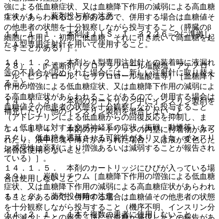
強による低血糖症状、又は血糖降下作用の減弱による高血糖
１４．１． 薬剤投与前の注意
症状があらわれることがあるので、併用する場合は血糖値そ
の他患者の状態を十分観察しながら投与すること（膵臓のβ
１４．１．１． 本剤はＪＩＳ Ｔ ３２２６−２に準拠し
細胞に作用し、初期に低血糖、それに引き続いて高血糖を起
たＡ型専用注射針を用いて使用すること。
こすことがある）］。
１４．１．２． 本剤とＡ型専用注射針との装着時に液漏れ
２８）． β−遮断剤（プロプラノロール塩酸塩、アテノロ
等の不具合が認められた場合には、新しい注射針に取り替え
ール、ピンドロール、セリプロロール塩酸塩等）［血糖降下
ること。
作用の増強による低血糖症状、又は血糖降下作用の減弱によ
る高血糖症状があらわれることがあるので、併用する場合は
１４．１．３． 本剤のカートリッジ中にインスリン製剤を
血糖値その他患者の状態を十分観察しながら投与すること
補充したり、他のインスリン製剤を混合しないこと。
（アドレナリンによる低血糖からの回復反応を抑制し、ま
た、低血糖に対する交感神経系の症状（振戦、動悸等）をマ
１４．１．４． 本剤のカートリッジの内壁に付着物がみら
スクし、低血糖を遷延させる可能性があり、また、インスリ
れたり、液中に塊や薄片がみられた場合、又は液が変色した
ン感受性は薬剤により増強あるいは減弱することが報告され
場合は使用しないこと。
ている）］。
１４．１．５． 本剤のカートリッジにひびが入っている場
２９）． 炭酸リチウム［血糖降下作用の増強による低血糖
合は使用しないこと。
症状、又は血糖降下作用の減弱による高血糖症状があらわれ
１４．２． 薬剤投与時の注意
ることがあるので、併用する場合は血糖値その他患者の状態
を十分観察しながら投与すること（機序不明、インスリン分
１４．２．１． １本を複数の患者に使用しないこと。
泌が減少したとの報告、逆に低血糖が発現したとの報告があ