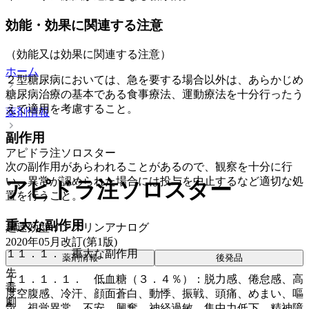
効能・効果に関連する注意
（効能又は効果に関連する注意）
ホーム
２型糖尿病においては、急を要する場合以外は、あらかじめ
糖尿病治療の基本である食事療法、運動療法を十分行ったう
えで適用を考慮すること。
薬剤情報
副作用
アピドラ注ソロスター
次の副作用があらわれることがあるので、観察を十分に行
い、異常が認められた場合には投与を中止するなど適切な処
アピドラ注ソロスター
置を行うこと。
重大な副作用
超速効型インスリンアナログ
2020年05月改訂(第1版)
１１．１． 重大な副作用
薬剤情報
後発品
先
１１．１．１． 低血糖（３．４％）：脱力感、倦怠感、高
毒
度空腹感、冷汗、顔面蒼白、動悸、振戦、頭痛、めまい、嘔
劇
気、視覚異常、不安、興奮、神経過敏、集中力低下、精神障