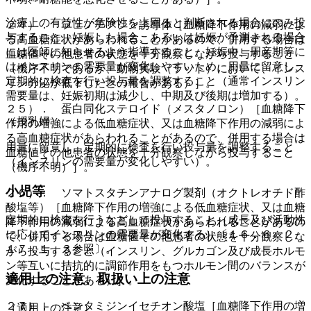
治療上の有益性が危険性を上回ると判断される場合にのみ投
２４）． フェノチアジン誘導体［血糖降下作用の減弱によ
与すること。妊娠した場合、あるいは妊娠が予測される場合
る高血糖症状があらわれることがあるので、併用する場合は
には医師に知らせるよう指導すること。妊娠中、周産期等に
血糖値その他患者の状態を十分観察しながら投与すること
はインスリンの需要量が変化しやすいため、用量に留意し、
（機序不明であるが、動物実験（ラット）において、インス
定期的に検査を行い投与量を調整すること（通常インスリン
リン分泌が低下したとの報告がある）］。
需要量は、妊娠初期は減少し、中期及び後期は増加する）。
２５）． 蛋白同化ステロイド（メスタノロン）［血糖降下
（授乳婦）
作用の増強による低血糖症状、又は血糖降下作用の減弱によ
る高血糖症状があらわれることがあるので、併用する場合は
用量に留意し、定期的に検査を行い投与量を調整すること
血糖値その他患者の状態を十分観察しながら投与すること
（インスリンの需要量が変化しやすい）。
（機序不明）］。
小児等
２６）． ソマトスタチンアナログ製剤（オクトレオチド酢
酸塩等）［血糖降下作用の増強による低血糖症状、又は血糖
定期的に検査を行うなどして投与すること（成長及び活動性
降下作用の減弱による高血糖症状があらわれることがあるの
に応じてインスリンの需要量が変化する）〔１６．６．２、
で、併用する場合は血糖値その他患者の状態を十分観察しな
１７．１．３参照〕。
がら投与すること（インスリン、グルカゴン及び成長ホルモ
ン等互いに拮抗的に調節作用をもつホルモン間のバランスが
適用上の注意、取扱い上の注意
変化することがある）］。
２７）． ペンタミジンイセチオン酸塩［血糖降下作用の増
（適用上の注意）