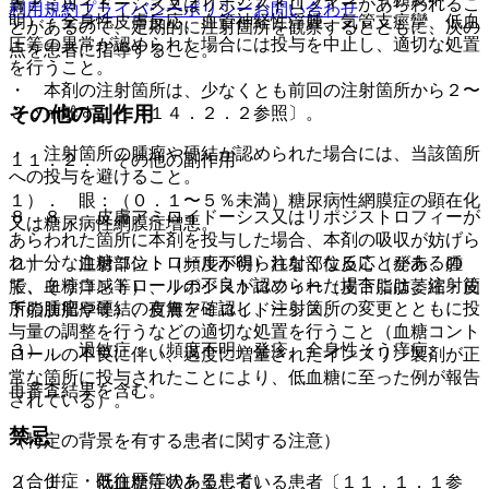
膚アミロイドーシス又はリポジストロフィーがあらわれるこ
利用規約
プライバシーポリシー
お問い合わせ
明）：全身性皮膚反応、血管神経性浮腫、気管支痙攣、低血
とがあるので、定期的に注射箇所を観察するとともに、次の
圧等の異常が認められた場合には投与を中止し、適切な処置
点を患者に指導すること。
を行うこと。
・ 本剤の注射箇所は、少なくとも前回の注射箇所から２〜
その他の副作用
３ｃｍ離すこと〔１４．２．２参照〕。
・ 注射箇所の腫瘤や硬結が認められた場合には、当該箇所
１１．２． その他の副作用
への投与を避けること。
１）． 眼：（０．１〜５％未満）糖尿病性網膜症の顕在化
８．８． 皮膚アミロイドーシス又はリポジストロフィーが
又は糖尿病性網膜症増悪。
あらわれた箇所に本剤を投与した場合、本剤の吸収が妨げら
れ十分な血糖コントロールが得られなくなることがあるの
２）． 注射部位：（頻度不明）注射部位反応（発赤、腫
で、血糖コントロールの不良が認められた場合には、注射箇
脹、そう痒感等）、リポジストロフィー（皮下脂肪萎縮・皮
所の腫瘤や硬結の有無を確認し、注射箇所の変更とともに投
下脂肪肥厚等）、皮膚アミロイドーシス。
与量の調整を行うなどの適切な処置を行うこと（血糖コント
３）． 過敏症：（頻度不明）発疹、全身性そう痒症。
ロールの不良に伴い、過度に増量されたインスリン製剤が正
常な箇所に投与されたことにより、低血糖に至った例が報告
再審査結果を含む。
されている）。
禁忌
（特定の背景を有する患者に関する注意）
（合併症・既往歴等のある患者）
２．１． 低血糖症状を呈している患者〔１１．１．１参