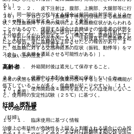
る）］。
１４．２．２． 皮下注射は、腹部、上腕部、大腿部等に行
うが、同一部位内で投与する場合は前回の注射箇所より２〜
３０）． クロニジン［血糖降下作用の増強による低血糖症
３ｃｍ離して注射すること〔８．７参照〕。
状、又は血糖降下作用の減弱による高血糖症状があらわれる
ことがあるので、併用する場合は血糖値その他患者の状態を
１４．２．３． 静脈内に投与しないこと。皮下注射したと
十分観察しながら投与すること（機序不明、血糖値が低下し
き、まれに注射針が血管内に入り、注射後直ちに低血糖を起
たとの報告、逆に血糖値を上昇させたとの報告があり、ま
こすことがあるので注意すること。
た、低血糖に対する交感神経系の症状（振戦、動悸等）をマ
スクし、低血糖を遷延させる可能性がある）］。
（取扱い上の注意）
高齢者
２０．１． 外箱開封後は遮光して保存すること。
２０．２． 使用中は本剤を冷蔵庫に保存しないこと。
患者の状態を観察しながら慎重に投与すること（生理機能が
低下していることが多く、低血糖が起こりやすい）〔１１．
２０．３． 使用開始後４週間を超えたものは使用しないこ
１．１参照〕。
と。使用時の安定性試験（２５℃）に基づく。
妊婦・授乳婦
その他の注意
（妊婦）
１５．１． 臨床使用に基づく情報
治療上の有益性が危険性を上回ると判断される場合にのみ投
１５．１．１． インスリン又は経口血糖降下剤の投与中に