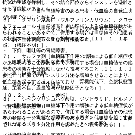
抗体の生成を抑制し、その結合部位からインスリンを遊離さ
せる可能性がある）］。
９．１．２． 自律神経障害のある患者：低血糖の自覚症状
が明確でないことがある。
６）． クマリン系薬剤（ワルファリンカリウム）、クロラ
ムフェニコール［血糖降下作用の増強による低血糖症状があ
９．１．３． 低血糖を起こしやすい次の患者又は状態。
らわれることがあるので、併用する場合は血糖値その他患者
の状態を十分観察しながら投与すること〔１１．１．１参
・ 脳下垂体機能不全又は副腎機能不全。
照〕（機序不明）］。
・ 下痢、嘔吐等の胃腸障害。
７）． サルファ剤［血糖降下作用の増強による低血糖症状
・ 飢餓状態、不規則な食事摂取。
があらわれることがあるので、併用する場合は血糖値その他
患者の状態を十分観察しながら投与すること〔１１．１．１
・ 激しい筋肉運動。
参照〕（膵臓でのインスリン分泌を増加させることにより、
低血糖を起こすと考えられており、腎機能低下、空腹状態遷
・ 過度のアルコール摂取。
延、栄養不良、過量投与が危険因子となる）］。
〔８．２、１１．１．１参照〕。
８）． シベンゾリンコハク酸塩、ジソピラミド、ピルメノ
ール塩酸塩水和物［血糖降下作用の増強による低血糖症状が
（腎機能障害患者）
あらわれることがあるので、併用する場合は血糖値その他患
９．２．１． 重篤な腎障害のある患者：低血糖を起こすお
者の状態を十分観察しながら投与すること〔１１．１．１参
それがある〔１１．１．１、１６．６．１参照〕。
照〕（インスリン分泌作用を認めたとの報告がある）］。
（肝機能障害患者）