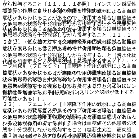
がら投与すること〔１１．１．１参照〕（インスリン感受性
増強等の作用により、本剤の作用を増強する）］。
１９）． 濃グリセリン［血糖降下作用の減弱による高血糖
症状があらわれることがあるので、併用する場合は血糖値そ
１０）． レセルピン［血糖降下作用の増強による低血糖症
の他患者の状態を十分観察しながら投与すること（代謝され
状があらわれることがあるので、併用する場合は血糖値その
て糖になるため、血糖値が上昇する）］。
他患者の状態を十分観察しながら投与すること〔１１．１．
１参照〕（低血糖に対する交感神経系の症状（振戦、動悸
２０）． イソニアジド［血糖降下作用の減弱による高血糖
等）をマスクし、低血糖を遷延させる可能性がある）］。
症状があらわれることがあるので、併用する場合は血糖値そ
の他患者の状態を十分観察しながら投与すること（炭水化物
１１）． チアジド系利尿剤（トリクロルメチアジド）、ル
代謝を阻害することによる血糖上昇作用を有する）］。
ープ利尿剤（フロセミド）［血糖降下作用の減弱による高血
糖症状があらわれることがあるので、併用する場合は血糖値
２１）． ダナゾール［血糖降下作用の減弱による高血糖症
その他患者の状態を十分観察しながら投与すること（カリウ
状があらわれることがあるので、併用する場合は血糖値その
ム喪失が関与すると考えられており、カリウム欠乏時には、
他患者の状態を十分観察しながら投与すること（インスリン
血糖上昇反応に対するβ細胞のインスリン分泌能が低下する
抵抗性を増強するおそれがある）］。
可能性がある）］。
２２）． フェニトイン［血糖降下作用の減弱による高血糖
１２）． 副腎皮質ステロイド（プレドニゾロン、トリアム
症状があらわれることがあるので、併用する場合は血糖値そ
シノロン）［血糖降下作用の減弱による高血糖症状があらわ
の他患者の状態を十分観察しながら投与すること（インスリ
れることがあるので、併用する場合は血糖値その他患者の状
ン分泌抑制作用を有する）］。
態を十分観察しながら投与すること（糖新生亢進、筋肉組
２３）． ブセレリン酢酸塩［血糖降下作用の減弱による高
織・脂肪組織からのアミノ酸や脂肪酸の遊離促進、末梢組織