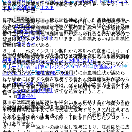
表・計算
レジメン
CTCAE
抗菌薬ガイド
ERマニュ
し、重篤な転帰（中枢神経系の不可逆的障害、死亡等）をと
患者及びその家族に十分徹底させること〔９．１．３、１
アル
薬剤情報
ポスト
るおそれがある。
１．１．１参照〕。
新規登録
長期にわたる糖尿病、糖尿病性神経障害、β−遮断剤投与中
８．３． 急激な血糖コントロールに伴い、糖尿病網膜症の
ログイン
あるいは強化インスリン療法が行われている場合では、低血
顕在化又は糖尿病網膜症増悪、眼の屈折異常、治療後神経障
監修医師一覧
糖の初期の自覚症状（冷汗、振戦等）が通常と異なる場合
害（主として有痛性神経障害）があらわれることがあるので
UpToDate特別割引
や、自覚症状があらわれないまま、低血糖あるいは低血糖性
注意すること。
運営会社
昏睡に陥ることがある。
８．４． 他のインスリン製剤から本剤への変更により、イ
© 2021 HOKUTO Inc. All rights reserved.
低血糖症状が認められた場合には糖質を含む食品を摂取する
ンスリン用量の変更が必要になる可能性がある（用量の調整
利用規約
プライバシーポリシー
お問い合わせ
等、適切な処置を行うこと。
には、初回の投与から数週間あるいは数ヵ月間必要になるこ
ホーム
表・計算
レジメン
CTCAE
抗菌薬ガイド
とがある）。
α−グルコシダーゼ阻害剤との併用時に低血糖症状が認めら
ERマニュアル
薬剤情報
ポスト
れた場合にはブドウ糖を投与すること。低血糖症状が認めら
８．５． 本剤と他のインスリン製剤を取り違えないよう、
監修医師一覧
れ経口摂取が不可能な場合は、ブドウ糖の静脈内投与やグル
毎回注射する前に本剤のラベル等を確認するよう患者に十分
UpToDate特別割引
カゴンの筋肉内投与等、適切な処置を行うこと。
指導すること。
運営会社
低血糖は臨床的に回復した場合にも、再発することがあるの
８．６． 低血糖を起こすことがあるので、高所作業、自動
© 2021 HOKUTO Inc. All rights reserved.
で継続的に観察すること〔２．１、８．２、８．６、９．
車の運転等に従事している患者に投与するときには注意する
１．３、９．２．１、９．３．１、９．８高齢者の項、１
こと〔１１．１．１参照〕。
※本製品は疾病の診断・治療・予防を目的としたプログラム
０．２参照〕。
ではありません。
８．７． 同一箇所への繰り返し投与により、注射箇所に皮
１１．１．２． ショック、アナフィラキシー（頻度不