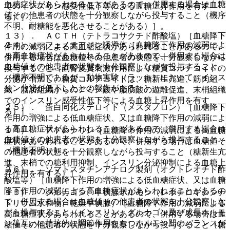
血糖症状があらわれることがあるので、併用する場合は血糖
でのインスリン感受性低下等による血糖上昇作用を有す
値その他患者の状態を十分観察しながら投与すること（機序
る）］。
不明、耐糖能を悪化させることがある）］。
１３）． ＡＣＴＨ（テトラコサクチド酢酸塩）［血糖降下
２４）． フェノチアジン誘導体［血糖降下作用の減弱によ
作用の減弱による高血糖症状があらわれることがあるので、
る高血糖症状があらわれることがあるので、併用する場合は
併用する場合は血糖値その他患者の状態を十分観察しながら
血糖値その他患者の状態を十分観察しながら投与すること
投与すること（副腎皮質刺激作用により糖質コルチコイドの
（機序不明であるが、動物実験（ラット）において、インス
分泌が増加し、糖質コルチコイドは、糖新生亢進、筋肉組
リン分泌が低下したとの報告がある）］。
織・脂肪組織からのアミノ酸や脂肪酸の遊離促進、末梢組織
でのインスリン感受性低下等による血糖上昇作用を有す
２５）． 蛋白同化ステロイド（メスタノロン）［血糖降下
る）］。
作用の増強による低血糖症状、又は血糖降下作用の減弱によ
る高血糖症状があらわれることがあるので、併用する場合は
１４）． アドレナリン［血糖降下作用の減弱による高血糖
血糖値その他患者の状態を十分観察しながら投与すること
症状があらわれることがあるので、併用する場合は血糖値そ
（機序不明）］。
の他患者の状態を十分観察しながら投与すること（糖新生亢
進、末梢での糖利用抑制、インスリン分泌抑制による血糖上
２６）． ソマトスタチンアナログ製剤（オクトレオチド酢
昇作用を有する）］。
酸塩等）［血糖降下作用の増強による低血糖症状、又は血糖
降下作用の減弱による高血糖症状があらわれることがあるの
１５）． グルカゴン、甲状腺ホルモン（レボチロキシンナ
で、併用する場合は血糖値その他患者の状態を十分観察しな
トリウム水和物、乾燥甲状腺）［血糖降下作用の減弱による
がら投与すること（インスリン、グルカゴン及び成長ホルモ
高血糖症状があらわれることがあるので、併用する場合は血
ン等互いに拮抗的に調節作用をもつホルモン間のバランスが
糖値その他患者の状態を十分観察しながら投与すること（糖