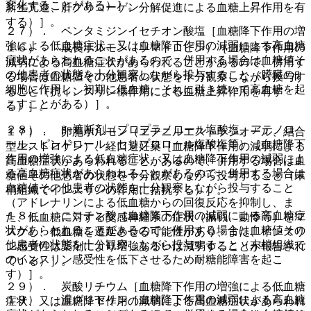
変化することがある）］。
新生亢進、肝グリコーゲン分解促進による血糖上昇作用を有
する）］。
２７）． ペンタミジンイセチオン酸塩［血糖降下作用の増
強による低血糖症状、又は血糖降下作用の減弱による高血糖
１６）． 成長ホルモン（ソマトロピン）［血糖降下作用の
症状があらわれることがあるので、併用する場合は血糖値そ
減弱による高血糖症状があらわれることがあるので、併用す
の他患者の状態を十分観察しながら投与すること（膵臓のβ
る場合は血糖値その他患者の状態を十分観察しながら投与す
細胞に作用し、初期に低血糖、それに引き続いて高血糖を起
ること（抗インスリン様作用による血糖上昇作用を有す
こすことがある）］。
る）］。
２８）． β−遮断剤（プロプラノロール塩酸塩、アテノロ
１７）． 卵胞ホルモン（エチニルエストラジオール、結合
ール、ピンドロール、セリプロロール塩酸塩等）［血糖降下
型エストロゲン）、経口避妊薬［血糖降下作用の減弱による
作用の増強による低血糖症状、又は血糖降下作用の減弱によ
高血糖症状があらわれることがあるので、併用する場合は血
る高血糖症状があらわれることがあるので、併用する場合は
糖値その他患者の状態を十分観察しながら投与すること（末
血糖値その他患者の状態を十分観察しながら投与すること
梢組織でインスリンの作用に拮抗する）］。
（アドレナリンによる低血糖からの回復反応を抑制し、ま
１８）． ニコチン酸［血糖降下作用の減弱による高血糖症
た、低血糖に対する交感神経系の症状（振戦、動悸等）をマ
状があらわれることがあるので、併用する場合は血糖値その
スクし、低血糖を遷延させる可能性があり、また、インスリ
他患者の状態を十分観察しながら投与すること（末梢組織で
ン感受性は薬剤により増強あるいは減弱することが報告され
のインスリン感受性を低下させるため耐糖能障害を起こ
ている）］。
す）］。
２９）． 炭酸リチウム［血糖降下作用の増強による低血糖
１９）． 濃グリセリン［血糖降下作用の減弱による高血糖
症状、又は血糖降下作用の減弱による高血糖症状があらわれ