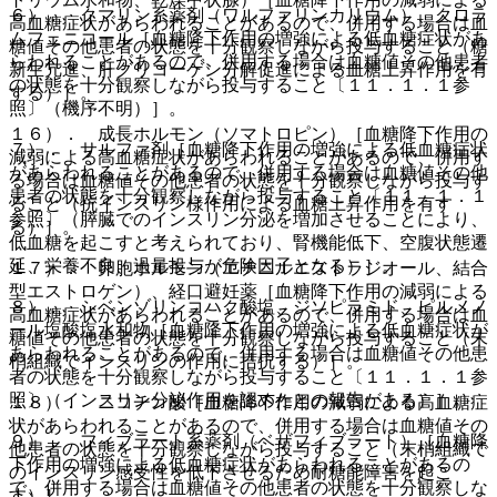
６）． クマリン系薬剤（ワルファリンカリウム）、クロラ
高血糖症状があらわれることがあるので、併用する場合は血
ムフェニコール［血糖降下作用の増強による低血糖症状があ
糖値その他患者の状態を十分観察しながら投与すること（糖
らわれることがあるので、併用する場合は血糖値その他患者
新生亢進、肝グリコーゲン分解促進による血糖上昇作用を有
の状態を十分観察しながら投与すること〔１１．１．１参
する）］。
照〕（機序不明）］。
１６）． 成長ホルモン（ソマトロピン）［血糖降下作用の
７）． サルファ剤［血糖降下作用の増強による低血糖症状
減弱による高血糖症状があらわれることがあるので、併用す
があらわれることがあるので、併用する場合は血糖値その他
る場合は血糖値その他患者の状態を十分観察しながら投与す
患者の状態を十分観察しながら投与すること〔１１．１．１
ること（抗インスリン様作用による血糖上昇作用を有す
参照〕（膵臓でのインスリン分泌を増加させることにより、
る）］。
低血糖を起こすと考えられており、腎機能低下、空腹状態遷
延、栄養不良、過量投与が危険因子となる）］。
１７）． 卵胞ホルモン（エチニルエストラジオール、結合
型エストロゲン）、経口避妊薬［血糖降下作用の減弱による
８）． シベンゾリンコハク酸塩、ジソピラミド、ピルメノ
高血糖症状があらわれることがあるので、併用する場合は血
ール塩酸塩水和物［血糖降下作用の増強による低血糖症状が
糖値その他患者の状態を十分観察しながら投与すること（末
あらわれることがあるので、併用する場合は血糖値その他患
梢組織でインスリンの作用に拮抗する）］。
者の状態を十分観察しながら投与すること〔１１．１．１参
照〕（インスリン分泌作用を認めたとの報告がある）］。
１８）． ニコチン酸［血糖降下作用の減弱による高血糖症
状があらわれることがあるので、併用する場合は血糖値その
９）． フィブラート系薬剤（ベザフィブラート）［血糖降
他患者の状態を十分観察しながら投与すること（末梢組織で
下作用の増強による低血糖症状があらわれることがあるの
のインスリン感受性を低下させるため耐糖能障害を起こ
で、併用する場合は血糖値その他患者の状態を十分観察しな
す）］。