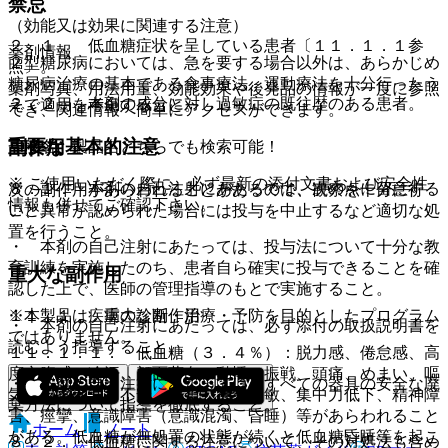
禁忌
（効能又は効果に関連する注意）
２．１． 低血糖症状を呈している患者〔１１．１．１参
薬剤情報
２型糖尿病においては、急を要する場合以外は、あらかじめ
照〕。
糖尿病治療の基本である食事療法、運動療法を十分行ったう
薬剤写真、用法用量、効能効果や後発品の情報が一度に参照
２．２． 本剤の成分に対し過敏症の既往歴のある患者。
えで適用を考慮すること。
でき、関連情報へ簡単にアクセスができます。
重要な基本的注意
副作用
一般名、製品名どちらでも検索可能！
※ ご使用いただく際に、必ず最新の添付文書および安全性
８．１． 本剤の自己注射にあたっては、次の点に留意する
次の副作用があらわれることがあるので、観察を十分に行
情報も併せてご確認下さい。
こと。
い、異常が認められた場合には投与を中止するなど適切な処
置を行うこと。
・ 本剤の自己注射にあたっては、投与法について十分な教
育訓練を実施したのち、患者自ら確実に投与できることを確
重大な副作用
認した上で、医師の管理指導のもとで実施すること。
※本製品は疾病の診断・治療・予防を目的としたプログラム
１１．１． 重大な副作用
・ 本剤の自己注射にあたっては、必ず添付の取扱説明書を
ではありません。
読むよう指導すること。
１１．１．１． 低血糖（３．４％）：脱力感、倦怠感、高
度空腹感、冷汗、顔面蒼白、動悸、振戦、頭痛、めまい、嘔
・ 本剤の自己注射にあたっては、すべての器具の安全な廃
気、視覚異常、不安、興奮、神経過敏、集中力低下、精神障
棄方法について指導を徹底すること。
害、痙攣、意識障害（意識混濁、昏睡）等があらわれること
ホーム
ノート
がある。低血糖が無処置の状態が続くと低血糖昏睡等を起こ
８．２． 低血糖に関する注意について、その対処法も含め