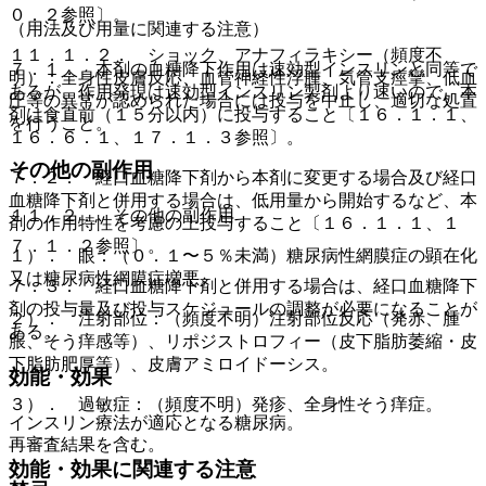
０．２参照〕。
（用法及び用量に関連する注意）
１１．１．２． ショック、アナフィラキシー（頻度不
７．１． 本剤の血糖降下作用は速効型インスリンと同等で
明）：全身性皮膚反応、血管神経性浮腫、気管支痙攣、低血
あるが、作用発現は速効型インスリン製剤より速いので、本
圧等の異常が認められた場合には投与を中止し、適切な処置
剤は食直前（１５分以内）に投与すること〔１６．１．１、
を行うこと。
１６．６．１、１７．１．３参照〕。
その他の副作用
７．２． 経口血糖降下剤から本剤に変更する場合及び経口
血糖降下剤と併用する場合は、低用量から開始するなど、本
１１．２． その他の副作用
剤の作用特性を考慮の上投与すること〔１６．１．１、１
７．１．２参照〕。
１）． 眼：（０．１〜５％未満）糖尿病性網膜症の顕在化
又は糖尿病性網膜症増悪。
７．３． 経口血糖降下剤と併用する場合は、経口血糖降下
剤の投与量及び投与スケジュールの調整が必要になることが
２）． 注射部位：（頻度不明）注射部位反応（発赤、腫
ある。
脹、そう痒感等）、リポジストロフィー（皮下脂肪萎縮・皮
下脂肪肥厚等）、皮膚アミロイドーシス。
効能・効果
３）． 過敏症：（頻度不明）発疹、全身性そう痒症。
インスリン療法が適応となる糖尿病。
再審査結果を含む。
効能・効果に関連する注意