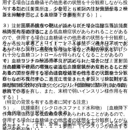
用する場合は血糖値その他患者の状態を十分観察しながら投
与すること〔１１．１．１参照〕（インスリン分泌促進、糖
・ 本剤の注射箇所は、少なくとも前回の注射箇所から２〜
新生抑制作用による血糖降下作用を有する）］。
３ｃｍ離すこと〔１４．２．２参照〕。
３）． 三環系抗うつ剤（ノルトリプチリン塩酸塩等）［血
・ 注射箇所の腫瘤や硬結が認められた場合には、当該箇所
糖降下作用の増強による低血糖症状があらわれることがある
への投与を避けること。
ので、併用する場合は血糖値その他患者の状態を十分観察し
８．８． 皮膚アミロイドーシス又はリポジストロフィーが
ながら投与すること〔１１．１．１参照〕（機序は不明であ
あらわれた箇所に本剤を投与した場合、本剤の吸収が妨げら
るが、インスリン感受性を増強するなどの報告がある）］。
れ十分な血糖コントロールが得られなくなることがあるの
４）． サリチル酸誘導体（アスピリン、エテンザミド）
で、血糖コントロールの不良が認められた場合には、注射箇
［血糖降下作用の増強による低血糖症状があらわれることが
所の腫瘤や硬結の有無を確認し、注射箇所の変更とともに投
あるので、併用する場合は血糖値その他患者の状態を十分観
与量の調整を行うなどの適切な処置を行うこと（血糖コント
察しながら投与すること〔１１．１．１参照〕（糖に対する
ロールの不良に伴い、過度に増量されたインスリン製剤が正
β細胞の感受性の亢進やインスリン利用率の増加等による血
常な箇所に投与されたことにより、低血糖に至った例が報告
糖降下作用を有し、また、末梢で弱いインスリン様作用を有
されている）。
する）］。
（特定の背景を有する患者に関する注意）
５）． 抗腫瘍剤（シクロホスファミド水和物）［血糖降下
（合併症・既往歴等のある患者）
作用の増強による低血糖症状があらわれることがあるので、
併用する場合は血糖値その他患者の状態を十分観察しながら
９．１．１． 手術、外傷、感染症等の患者：インスリン需
投与すること〔１１．１．１参照〕（インスリンが結合する
要の変動が激しい。