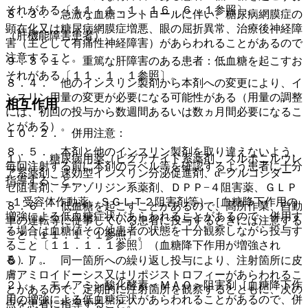
それがある〔１１．１．１、１６．６．１参照〕。
８．３． 急激な血糖コントロールに伴い、糖尿病網膜症の
顕在化又は糖尿病網膜症増悪、眼の屈折異常、治療後神経障
（肝機能障害患者）
害（主として有痛性神経障害）があらわれることがあるので
注意すること。
９．３．１． 重篤な肝障害のある患者：低血糖を起こすお
それがある〔１１．１．１参照〕。
８．４． 他のインスリン製剤から本剤への変更により、イ
ンスリン用量の変更が必要になる可能性がある（用量の調整
相互作用
には、初回の投与から数週間あるいは数ヵ月間必要になるこ
とがある）。
１０．２． 併用注意：
８．５． 本剤と他のインスリン製剤を取り違えないよう、
１）． 糖尿病用薬（ビグアナイド系薬剤、スルホニルウレ
毎回注射する前に本剤のラベル等を確認するよう患者に十分
ア系薬剤、速効型インスリン分泌促進剤、α−グルコシダー
指導すること。
ゼ阻害剤、チアゾリジン系薬剤、ＤＰＰ−４阻害薬、ＧＬＰ
−１受容体作動薬、ＳＧＬＴ２阻害剤等）［血糖降下作用の
８．６． 低血糖を起こすことがあるので、高所作業、自動
増強による低血糖症状があらわれることがあるので、併用す
車の運転等に従事している患者に投与するときには注意する
る場合は血糖値その他患者の状態を十分観察しながら投与す
こと〔１１．１．１参照〕。
ること〔１１．１．１参照〕（血糖降下作用が増強され
る）］。
８．７． 同一箇所への繰り返し投与により、注射箇所に皮
膚アミロイドーシス又はリポジストロフィーがあらわれるこ
２）． モノアミン酸化酵素＜ＭＡＯ＞阻害剤［血糖降下作
とがあるので、定期的に注射箇所を観察するとともに、次の
用の増強による低血糖症状があらわれることがあるので、併
点を患者に指導すること。