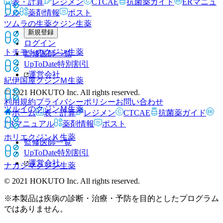
表・計算
レジメン
CTCAE
抗菌薬ガイド
ERマニュ
アル
薬剤情報
ポスト
ツムラの生薬クジン
生薬
新規登録
ログイン
トチモトのクジン
生薬
監修医師一覧
UpToDate特別割引
運営会社
紀伊国屋クジンＭ
生薬
© 2021 HOKUTO Inc. All rights reserved.
利用規約
プライバシーポリシー
お問い合わせ
ツルイのクジンＭ
生薬
ホーム
表・計算
レジメン
CTCAE
抗菌薬ガイド
ERマニュアル
薬剤情報
ポスト
ホリエクジンＫ
生薬
監修医師一覧
UpToDate特別割引
運営会社
ナカジマクジン
生薬
© 2021 HOKUTO Inc. All rights reserved.
※本製品は疾病の診断・治療・予防を目的としたプログラム
ではありません。