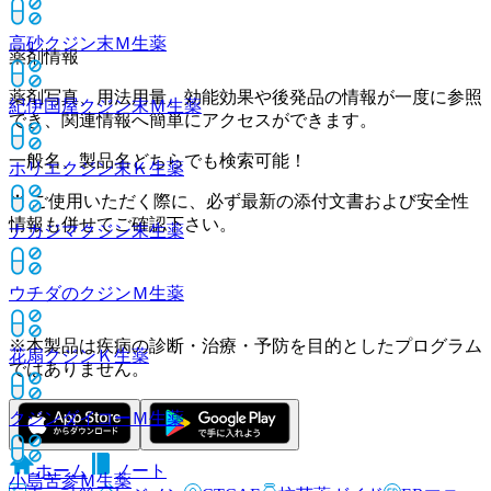
高砂クジン末Ｍ
生薬
薬剤情報
薬剤写真、用法用量、効能効果や後発品の情報が一度に参照
紀伊国屋クジン末Ｍ
生薬
でき、関連情報へ簡単にアクセスができます。
一般名、製品名どちらでも検索可能！
ホリエクジン末Ｋ
生薬
※ ご使用いただく際に、必ず最新の添付文書および安全性
情報も併せてご確認下さい。
ナカジマクジン末
生薬
ウチダのクジンＭ
生薬
※本製品は疾病の診断・治療・予防を目的としたプログラム
花扇クジンＫ
生薬
ではありません。
クジンダイコーＭ
生薬
ホーム
ノート
小島苦参Ｍ
生薬