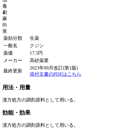
毒
劇
麻
向
覚
薬効分類
生薬
一般名
クジン
薬価
17.5
円
メーカー
高砂薬業
2023年09月改訂(第1版)
最終更新
添付文書のPDFはこちら
用法・用量
漢方処方の調剤原料として用いる。
効能・効果
漢方処方の調剤原料として用いる。