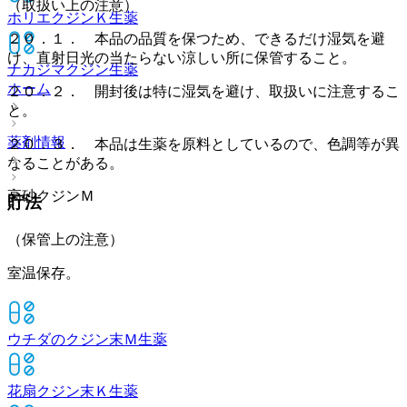
（取扱い上の注意）
ホリエクジンＫ
生薬
２０．１． 本品の品質を保つため、できるだけ湿気を避
け、直射日光の当たらない涼しい所に保管すること。
ナカジマクジン
生薬
ホーム
２０．２． 開封後は特に湿気を避け、取扱いに注意するこ
と。
薬剤情報
２０．３． 本品は生薬を原料としているので、色調等が異
なることがある。
高砂クジンＭ
貯法
（保管上の注意）
室温保存。
ウチダのクジン末Ｍ
生薬
花扇クジン末Ｋ
生薬