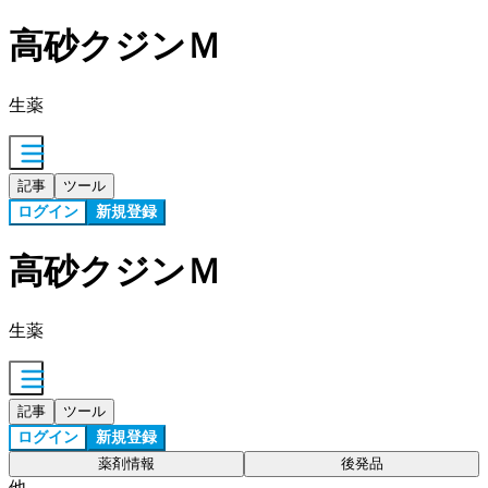
高砂クジンＭ
生薬
記事
ツール
ログイン
新規登録
高砂クジンＭ
生薬
記事
ツール
ログイン
新規登録
薬剤情報
後発品
他