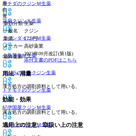
麻
ウチダのクジンＭ
生薬
向
覚
花扇クジンＫ
生薬
薬効分類
生薬
一般名
クジン
クジンダイコーＭ
生薬
薬価
17.5
円
メーカー
高砂薬業
2023年09月改訂(第1版)
小島苦参Ｍ
生薬
最終更新
添付文書のPDFはこちら
ツムラの生薬クジン
生薬
用法・用量
漢方処方の調剤原料として用いる。
トチモトのクジン
生薬
効能・効果
紀伊国屋クジンＭ
生薬
漢方処方の調剤原料として用いる。
適用上の注意、取扱い上の注意
ツルイのクジンＭ
生薬