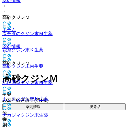
薬剤情報
高砂クジンＭ
ホーム
ウチダのクジン末Ｍ
生薬
薬剤情報
花扇クジン末Ｋ
生薬
高砂クジンＭ
高砂クジン末Ｍ
生薬
高砂クジンＭ
紀伊国屋クジン末Ｍ
生薬
生薬
ホリエクジン末Ｋ
生薬
2023年09月改訂(第1版)
薬剤情報
後発品
他
ナカジマクジン末
生薬
毒
劇