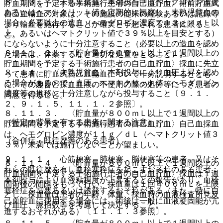
８．１３． 〈未熟児貧血〉本剤投与中はヘモグロビン濃度
貯血期間を予定する手術施行患者の自己血貯血〉術前貯血式
あるいはヘマトクリット値を定期的に観察し、未熟児貧血の
自己血輸血の対象は、その施設の従来の経験あるいは記録等
場合、必要以上の造血（ヘモグロビン濃度で１３ｇ／ｄＬ以
より輸血を施行することが確実と予想される患者に限るこ
上、あるいはヘマトクリット値で３９％以上を目安とする）
と。
にならないように十分注意すること（必要以上の造血を認め
８．１１．２． 〈貯血量が８００ｍＬ以上で１週間以上の
た場合は、休薬するなど適切な処置をとること）。
貯血期間を予定する手術施行患者の自己血貯血〉採血に先立
８．１４． 〈未熟児貧血〉本剤投与により血圧上昇を認め
って患者に貯血式自己血輸血について十分説明するととも
る場合があるので、血圧、ヘマトクリット値、ヘモグロビン
に、その趣旨と採血血液の不使用の際の処分等につき患者の
濃度等の推移に十分注意しながら投与すること〔９．１．
同意を得ること。
２、９．１．５、１１．１．２参照〕。
８．１１．３． 〈貯血量が８００ｍＬ以上で１週間以上の
（特定の背景を有する患者に関する注意）
貯血期間を予定する手術施行患者の自己血貯血〉自己血採血
は、ヘモグロビン濃度が１１ｇ／ｄＬ（ヘマトクリット値３
（合併症・既往歴等のある患者）
３％）未満では施行しないことが望ましい。
９．１．１． 心筋梗塞、肺梗塞、脳梗塞等の患者、又はそ
８．１１．４． 〈貯血量が８００ｍＬ以上で１週間以上の
れらの既往歴を有し血栓塞栓症を起こすおそれのある患者：
貯血期間を予定する手術施行患者の自己血貯血〉採血は１週
本剤投与により血液粘稠度が上昇するとの報告があり、血栓
間前後の間隔をもって行い、採血量は１回４００ｍＬを上限
塞栓症を増悪あるいは誘発するおそれがある（また、特に自
とし、採血量は患者の年齢、体重、採血時の血液検査所見及
己血貯血に使用する場合には、術後は一般に血液凝固能が亢
び血圧、脈拍数等を考慮して決定すること。
進するおそれがある）〔１１．１．３参照〕。