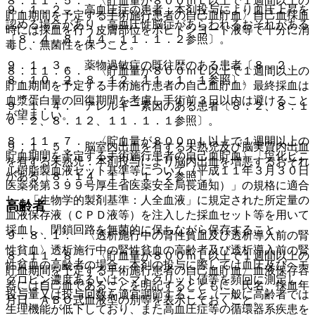
８．１１．５． 〈貯血量が８００ｍＬ以上で１週間以上の
９．１．２． 高血圧症の患者：本剤投与により血圧上昇を
貯血期間を予定する手術施行患者の自己血貯血〉自己血採血
認める場合があり、高血圧性脳症があらわれるおそれがある
時には採血を行う皮膚部位をポビドンヨード液等で十分に消
〔８．４、８．１４、１１．１．２参照〕。
毒し、無菌性を保つこと。
９．１．３． 薬物過敏症の既往歴のある患者〔８．２、
８．１１．６． 〈貯血量が８００ｍＬ以上で１週間以上の
８．１０．２、８．１２、１１．１．１参照〕。
貯血期間を予定する手術施行患者の自己血貯血〉最終採血は
血漿蛋白量の回復期間を考慮し手術前３日以内は避けること
９．１．４． アレルギー素因のある患者〔８．２、８．１
が望ましい。
０．２、８．１２、１１．１．１参照〕。
８．１１．７． 〈貯血量が８００ｍＬ以上で１週間以上の
９．１．５． 脳室内出血を有する未熟児及び脳実質内出血
貯血期間を予定する手術施行患者の自己血貯血〉「塩化ビニ
を有する未熟児：本剤投与により脳内出血を増悪するおそれ
ル樹脂製血液セット基準等について（平成１１年３月３０日
がある〔８．１４、１１．１．２参照〕。
医薬発第３９９号厚生省医薬安全局長通知）」の規格に適合
し、「生物学的製剤基準：人全血液」に規定された所定量の
高齢者
血液保存液（ＣＰＤ液等）を注入した採血セット等を用いて
採血し、閉鎖回路を無菌的に保ちながら保存すること。
９．８．１． 〈透析施行中の腎性貧血及び透析導入前の腎
性貧血〉透析施行中の腎性貧血の高齢者及び透析導入前の腎
８．１１．８． 〈貯血量が８００ｍＬ以上で１週間以上の
性貧血の高齢者の場合、本剤の投与に際しては血圧及びヘモ
貯血期間を予定する手術施行患者の自己血貯血〉血液保存容
グロビン濃度あるいはヘマトクリット値等を頻回に測定し、
器には自己血であることを明記するとともに、氏名、採血年
投与量又は投与回数を適宜調節すること（一般に高齢者では
月日、ＡＢＯ式血液型の別等を表示しておくこと。
生理機能が低下しており、また高血圧症等の循環器系疾患を