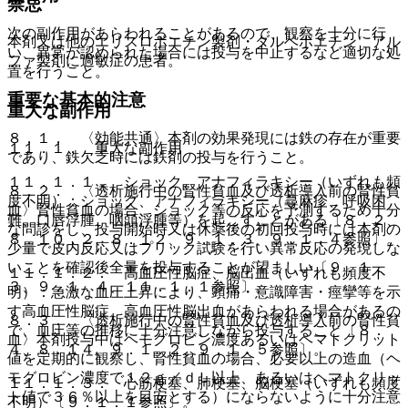
禁忌
次の副作用があらわれることがあるので、観察を十分に行
本剤又は他のエリスロポエチン製剤・ダルベポエチン アル
い、異常が認められた場合には投与を中止するなど適切な処
ファ製剤に過敏症の患者。
置を行うこと。
重要な基本的注意
重大な副作用
８．１． 〈効能共通〉本剤の効果発現には鉄の存在が重要
１１．１． 重大な副作用
であり、鉄欠乏時には鉄剤の投与を行うこと。
１１．１．１． ショック、アナフィラキシー（いずれも頻
８．２． 〈透析施行中の腎性貧血及び透析導入前の腎性貧
度不明）：ショック、アナフィラキシー（蕁麻疹、呼吸困
血〉腎性貧血の場合、ショック等の反応を予測するため十分
難、口唇浮腫、咽頭浮腫等）を起こすことがある〔８．２、
な問診をし、投与開始時又は休薬後の初回投与時には本剤の
８．１０．２、８．１２、９．１．３、９．１．４参照〕。
少量で皮内反応又はプリック試験を行い異常反応の発現しな
いことを確認後全量を投与することが望ましい〔９．１．
１１．１．２． 高血圧性脳症、脳出血（いずれも頻度不
３、９．１．４、１１．１．１参照〕。
明）：急激な血圧上昇により、頭痛・意識障害・痙攣等を示
す高血圧性脳症、高血圧性脳出血があらわれる場合があるの
８．３． 〈透析施行中の腎性貧血及び透析導入前の腎性貧
で、血圧等の推移に十分注意しながら投与すること〔８．
血〉本剤投与中はヘモグロビン濃度あるいはヘマトクリット
４、８．１４、９．１．２、９．１．５参照〕。
値を定期的に観察し、腎性貧血の場合、必要以上の造血（ヘ
モグロビン濃度で１２ｇ／ｄＬ以上、あるいはヘマトクリッ
１１．１．３． 心筋梗塞、肺梗塞、脳梗塞（いずれも頻度
ト値で３６％以上を目安とする）にならないように十分注意
不明）〔９．１．１参照〕。