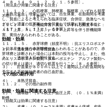
４、８．１４、９．１．２、９．１．５参照〕。
（用法及び用量に関連する注意）
１１．１．３． 心筋梗塞、肺梗塞、脳梗塞（いずれも頻度
〈未熟児貧血〉増量については、出生体重、在胎期間を考慮
不明）〔９．１．１参照〕。
し、貧血によると考えられる臨床症状、合併症、急激なヘモ
グロビン濃度の低下等に十分留意して慎重に判断すること
１１．１．４． 肝機能障害、黄疸（いずれも頻度不明）：
〔１７．１．５、１７．１．６参照〕。
ＡＳＴ上昇、ＡＬＴ上昇、γ−ＧＴＰ上昇等を伴う肝機能障
害、黄疸があらわれることがある。
効能・効果
１１．１．５． 赤芽球癆（頻度不明）：抗エリスロポエチ
ン抗体産生を伴う赤芽球癆があらわれることがあるので、赤
１）． 透析施行中の腎性貧血。
芽球癆と診断された場合には本剤の投与を中止し、また、他
２）． 透析導入前の腎性貧血。
のエリスロポエチン製剤・ダルベポエチン アルファ製剤へ
の切り替えは避け、適切な処置を行うこと〔８．６参照〕。
３）． 貯血量が８００ｍＬ以上で１週間以上の貯血期間を
予定する手術施行患者の自己血貯血。
その他の副作用
４）． 未熟児貧血。
１１．２． その他の副作用
効能・効果に関連する注意
１）． 循環器：（２％以上）血圧上昇、（０．１％未満）
動悸。
（効能又は効果に関連する注意）
２）． 皮膚：（０．１〜２％未満）皮膚そう痒感、皮疹、