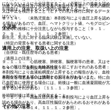
にならないように十分注意すること（必要以上の造血を認め
治療上の有益性及び母乳栄養の有益性を考慮し、授乳の継続
た場合は、休薬するなど適切な処置をとること）。
又は中止を検討すること（ヒトでの乳汁移行に関するデータ
はない）。
８．１４． 〈未熟児貧血〉本剤投与により血圧上昇を認め
る場合があるので、血圧、ヘマトクリット値、ヘモグロビン
小児等
濃度等の推移に十分注意しながら投与すること〔９．１．
２、９．１．５、１１．１．２参照〕。
新生児、乳児に対する臨床試験は実施していない。
（特定の背景を有する患者に関する注意）
適用上の注意、取扱い上の注意
（合併症・既往歴等のある患者）
（適用上の注意）
９．１．１． 心筋梗塞、肺梗塞、脳梗塞等の患者、又はそ
れらの既往歴を有し血栓塞栓症を起こすおそれのある患者：
１４．１． 薬剤投与時の注意
本剤投与により血液粘稠度が上昇するとの報告があり、血栓
本剤を投与する場合は他剤との混注を行わないこと。
塞栓症を増悪あるいは誘発するおそれがある（また、特に自
己血貯血に使用する場合には、術後は一般に血液凝固能が亢
（取扱い上の注意）
進するおそれがある）〔１１．１．３参照〕。
外箱開封後は遮光して保存すること。
９．１．２． 高血圧症の患者：本剤投与により血圧上昇を
認める場合があり、高血圧性脳症があらわれるおそれがある
その他の注意
〔８．４、８．１４、１１．１．２参照〕。