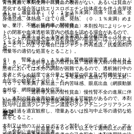
１％未満）食欲不振、腹痛、下痢。
腎性貧血で本剤使用中に貧血の改善がない、あるいは貧血が
悪化する場合等は抗エリスロポエチン抗体産生を伴う赤芽球
４）． 感覚器系：（０．１〜２％未満）頭痛・頭重感、全
癆を疑うこと〔１１．１．５参照〕。
身倦怠感、体熱感・ほてり感、発熱、（０．１％未満）めま
い、発汗、不眠、筋肉痛、関節痛。
８．７． 〈透析施行中の腎性貧血〉本剤投与によりシャン
トの閉塞や血液透析装置内の残血を認める場合があるので、
５）． 血液：（０．１〜２％未満）血小板増多、（０．
シャントの血流量や血液透析装置内の血流量には十分注意す
１％未満）好酸球増多、白血球増多、血中フィブリノゲン増
ること（このような場合にはシャントの再造設、抗凝固剤の
加。
増量等の適切な処置をとること）。
６）． 腎臓：（０．１％未満）腎機能障害増悪（ＢＵＮ上
８．８． 〈透析導入前の腎性貧血〉透析導入前の腎性貧血
昇、クレアチニン上昇等）。
患者においては水分の調節が困難であるので、透析施行中の
患者と劣らぬ頻度で水分量と電解質の収支及び腎機能並びに
７）． その他：（０．１〜２％未満）血清カリウム上昇、
血圧等の観察を十分行うこと。
（０．１％未満）鼻出血、口内苦味感、眼底出血（網膜動脈
血栓症、網膜静脈血栓症等）。
８．９． 〈透析導入前の腎性貧血〉慢性腎不全の進展に伴
い、本剤の貧血改善効果が減弱する可能性があるので、本剤
副作用の発現頻度は製造販売後調査を含む。
投与中は血清クレアチニン濃度やクレアチニンクリアランス
等の経過を適宜観察し、増量あるいは投与中止等の適切な処
禁忌
置をとること。
本剤又は他のエリスロポエチン製剤・ダルベポエチン アル
８．１０． 〈貯血量が８００ｍＬ以上で１週間以上の貯血
ファ製剤に過敏症の患者。