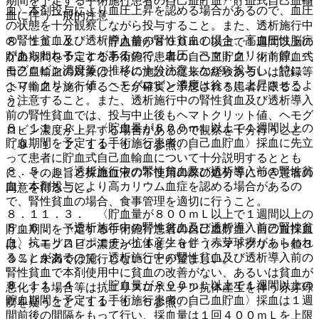
期間を予定する手術施行患者の自己血貯血〉貯血式自己血輸
血〉本剤投与により血圧上昇を認める場合があるので、血圧
血に伴う一般的注意
の状態を十分観察しながら投与すること。また、透析施行中
の腎性貧血及び透析導入前の腎性貧血の場合、高血圧性脳症
８．１１．１． 〈貯血量が８００ｍＬ以上で１週間以上の
があらわれることがあるので、血圧、ヘマトクリット値、ヘ
貯血期間を予定する手術施行患者の自己血貯血〉術前貯血式
モグロビン濃度等の推移に十分注意しながら投与し、特に、
自己血輸血の対象は、その施設の従来の経験あるいは記録等
ヘマトクリット値、ヘモグロビン濃度は徐々に上昇させるよ
より輸血を施行することが確実と予想される患者に限るこ
う注意すること。また、透析施行中の腎性貧血及び透析導入
と。
前の腎性貧血では、投与中止後もヘマトクリット値、ヘモグ
８．１１．２． 〈貯血量が８００ｍＬ以上で１週間以上の
ロビン濃度が上昇する場合があるので観察を十分行うこと
貯血期間を予定する手術施行患者の自己血貯血〉採血に先立
〔９．１．２、１１．１．２参照〕。
って患者に貯血式自己血輸血について十分説明するととも
８．５． 〈透析施行中の腎性貧血及び透析導入前の腎性貧
に、その趣旨と採血血液の不使用の際の処分等につき患者の
血〉本剤投与により高カリウム血症を認める場合があるの
同意を得ること。
で、腎性貧血の場合、食事管理を適切に行うこと。
８．１１．３． 〈貯血量が８００ｍＬ以上で１週間以上の
８．６． 〈透析施行中の腎性貧血及び透析導入前の腎性貧
貯血期間を予定する手術施行患者の自己血貯血〉自己血採血
血〉抗エリスロポエチン抗体産生を伴う赤芽球癆があらわれ
は、ヘモグロビン濃度が１１ｇ／ｄＬ（ヘマトクリット値３
ることがあるので、透析施行中の腎性貧血及び透析導入前の
３％）未満では施行しないことが望ましい。
腎性貧血で本剤使用中に貧血の改善がない、あるいは貧血が
８．１１．４． 〈貯血量が８００ｍＬ以上で１週間以上の
悪化する場合等は抗エリスロポエチン抗体産生を伴う赤芽球
貯血期間を予定する手術施行患者の自己血貯血〉採血は１週
癆を疑うこと〔１１．１．５参照〕。
間前後の間隔をもって行い、採血量は１回４００ｍＬを上限