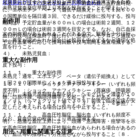
児貧血におけるヘモグロビン濃度の低下は急速であるため、
利用規約
プライバシーポリシー
お問い合わせ
４ｇ／ｄＬ以下の患者を対象に、手術前の自己血貯血時期
未熟児貧血発症早期より本剤を投与することが望ましい）。
に、エポエチン ベータ（遺伝子組換え）として１回６００
０国際単位を隔日週３回、できるだけ緩徐に投与する。投与
副作用
期間は、予定貯血量が８００ｍＬの場合は術前２週間、１２
００ｍＬの場合は術前３週間を目安とする。なお、自己血採
次の副作用があらわれることがあるので、観察を十分に行
血日の投与は採血終了後に行い、患者のヘモグロビン濃度や
い、異常が認められた場合には投与を中止するなど適切な処
予定貯血量等に応じて投与回数や投与期間を適宜増減する。
置を行うこと。
４）． 未熟児貧血：
重大な副作用
皮下投与：
１１．１． 重大な副作用
未熟児：通常、エポエチン ベータ（遺伝子組換え）として
１回２００国際単位／ｋｇを週２回投与する。
１１．１．１． ショック、アナフィラキシー（いずれも頻
度不明）：ショック、アナフィラキシー（蕁麻疹、呼吸困
ただし、未熟児早期貧血期を脱し、ヘモグロビン濃度が１０
難、口唇浮腫、咽頭浮腫等）を起こすことがある〔８．２、
ｇ／ｄＬ（ヘマトクリット値で３０％）前後で臨床症状が安
８．１０．２、８．１２、９．１．３、９．１．４参照〕。
定したと考えられる場合は投与を中止すること。
１１．１．２． 高血圧性脳症、脳出血（いずれも頻度不
なお、貧血症状の程度により適宜増減する。
明）：急激な血圧上昇により、頭痛・意識障害・痙攣等を示
す高血圧性脳症、高血圧性脳出血があらわれる場合があるの
用法・用量に関連する注意
で、血圧等の推移に十分注意しながら投与すること〔８．