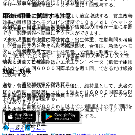
なお、貧血症状の程度により適宜増減する。
００〜２００国際単位／ｋｇを２週に１回投与する。
用法・用量に関連する注意
薬剤情報
いずれの場合も貧血の程度等により適宜増減する。貧血改善
効果の目標値はヘモグロビン濃度で１０ｇ／ｄＬ（ヘマトク
薬剤写真、用法用量、効能効果や後発品の情報が一度に参照
（用法及び用量に関連する注意）
リット値で３０％）前後とする。
でき、関連情報へ簡単にアクセスができます。
〈未熟児貧血〉増量については、出生体重、在胎期間を考慮
２）． 透析導入前の腎性貧血：
一般名、製品名どちらでも検索可能！
し、貧血によると考えられる臨床症状、合併症、急激なヘモ
@． 静脈内投与：
グロビン濃度の低下等に十分留意して慎重に判断すること
※ ご使用いただく際に、必ず最新の添付文書および安全性
〔１７．１．５、１７．１．６参照〕。
情報も併せてご確認下さい。
成人：通常、投与初期は、エポエチン ベータ（遺伝子組換
え）として１回６０００国際単位を週１回、できるだけ緩徐
効能・効果
に投与する。
１）． 透析施行中の腎性貧血。
通常、貧血改善効果が得られた後は、維持量として、患者の
貧血の程度、年齢等により、１週あたり６０００国際単位以
※本製品は疾病の診断・治療・予防を目的としたプログラム
２）． 透析導入前の腎性貧血。
下の範囲で適宜調整する。
ではありません。
３）． 貯血量が８００ｍＬ以上で１週間以上の貯血期間を
貧血改善効果の目標値はヘモグロビン濃度で１０ｇ／ｄＬ
予定する手術施行患者の自己血貯血。
（ヘマトクリット値で３０％）前後とする。
４）． 未熟児貧血。
A． 皮下投与：
ホーム
ノート