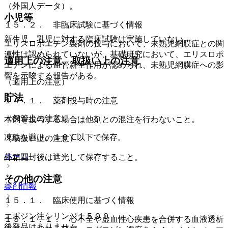
（外国人データ）。
小児等
１５．２． 非臨床試験に基づく情報
新生児、乳児に対する臨床試験は実施していない。
エリスロポエチン製剤の投与において、未熟児網膜症との関
連性は認められていないが、基礎研究において、エリスロポ
適用上の注意、取扱い上の注意
エチンによる血管新生作用が認められ、未熟児網膜症への影
響を示唆する報告がある。
（適用上の注意）
貯法
１４．１． 薬剤投与時の注意
（保管上の注意）
本剤を投与する場合は他剤との混注を行わないこと。
凍結を避け、１０℃以下で保存。
（取扱い上の注意）
ホーム
外箱開封後は遮光して保存すること。
その他の注意
薬剤情報
１５．１． 臨床使用に基づく情報
エポジン注シリンジ１５００
１５．１．１． 心不全や虚血性心疾患を合併する血液透析
後発品はありません