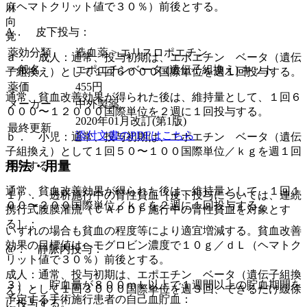
（ヘマトクリット値で３０％）前後とする。
麻
向
A． 皮下投与：
覚
薬効分類
造血薬 > エリスロポエチン
ａ． 成人：通常、投与初期は、エポエチン ベータ（遺伝
一般名
エポエチンベータ (遺伝子組換え) キット
子組換え）として１回６０００国際単位を週１回投与する。
薬価
455
円
通常、貧血改善効果が得られた後は、維持量として、１回６
メーカー
中外製薬
０００〜１２０００国際単位を２週に１回投与する。
2020年01月改訂(第1版)
最終更新
添付文書のPDFはこちら
ｂ． 小児：通常、投与初期は、エポエチン ベータ（遺伝
子組換え）として１回５０〜１００国際単位／ｋｇを週１回
用法・用量
投与する。
通常、貧血改善効果が得られた後は、維持量として、１回１
１）． 透析施行中の腎性貧血［皮下投与については、連続
００〜２００国際単位／ｋｇを２週に１回投与する。
携行式腹膜灌流（ＣＡＰＤ）施行中の腎性貧血を対象とす
る］：
いずれの場合も貧血の程度等により適宜増減する。貧血改善
効果の目標値はヘモグロビン濃度で１０ｇ／ｄＬ（ヘマトク
@． 静脈内投与：
リット値で３０％）前後とする。
成人：通常、投与初期は、エポエチン ベータ（遺伝子組換
３）． 貯血量が８００ｍＬ以上で１週間以上の貯血期間を
え）として１回３０００国際単位を週３回、できるだけ緩徐
予定する手術施行患者の自己血貯血：
に投与する。