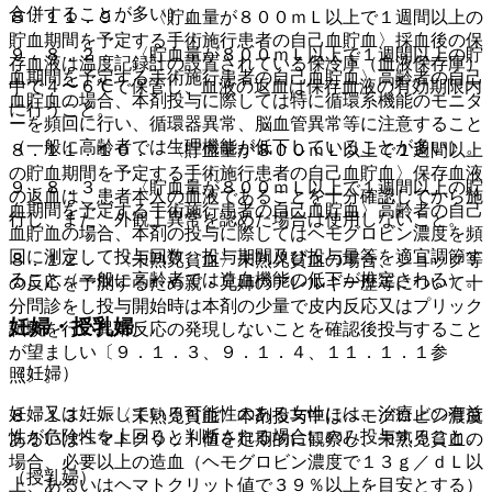
合併することが多い）。
８．１１．９． 〈貯血量が８００ｍＬ以上で１週間以上の
貯血期間を予定する手術施行患者の自己血貯血〉採血後の保
９．８．２． 〈貯血量が８００ｍＬ以上で１週間以上の貯
存血液は温度記録計の設置されている保冷庫（血液保存庫）
血期間を予定する手術施行患者の自己血貯血〉高齢者の自己
中で４〜６℃で保管し、血液の返血は保存血液の有効期限内
血貯血の場合、本剤投与に際しては特に循環系機能のモニタ
に行うこと。
ーを頻回に行い、循環器異常、脳血管異常等に注意すること
（一般に高齢者では生理機能が低下していることが多い）。
８．１１．１０． 〈貯血量が８００ｍＬ以上で１週間以上
の貯血期間を予定する手術施行患者の自己血貯血〉保存血液
９．８．３． 〈貯血量が８００ｍＬ以上で１週間以上の貯
の返血は、患者本人の血液であることを十分確認してから施
血期間を予定する手術施行患者の自己血貯血〉高齢者の自己
行し、また、外観上異常を認めた場合は使用しないこと。
血貯血の場合、本剤の投与に際してはヘモグロビン濃度を頻
回に測定して投与回数、投与期間及び投与量等を適宜調節す
８．１２． 〈未熟児貧血〉未熟児貧血の場合、ショック等
ること（一般に高齢者では造血機能の低下が推定される）。
の反応を予測するため親・兄姉のアレルギー歴等について十
分問診をし投与開始時は本剤の少量で皮内反応又はプリック
妊婦・授乳婦
試験を行い異常反応の発現しないことを確認後投与すること
が望ましい〔９．１．３、９．１．４、１１．１．１参
（妊婦）
照〕。
妊婦又は妊娠している可能性のある女性には、治療上の有益
８．１３． 〈未熟児貧血〉本剤投与中はヘモグロビン濃度
性が危険性を上回ると判断される場合にのみ投与すること。
あるいはヘマトクリット値を定期的に観察し、未熟児貧血の
場合、必要以上の造血（ヘモグロビン濃度で１３ｇ／ｄＬ以
（授乳婦）
上、あるいはヘマトクリット値で３９％以上を目安とする）