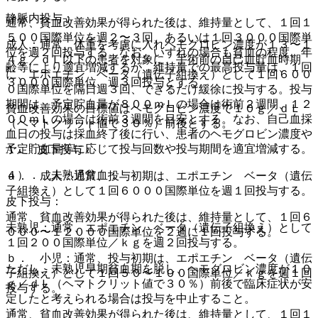
静脈内投与：
通常、貧血改善効果が得られた後は、維持量として、１回１
５００国際単位を週２〜３回、あるいは１回３０００国際単
成人：通常、体重を考慮に入れヘモグロビン濃度が１３〜１
位を週２回投与する。なお、いずれの場合も貧血の程度、年
４ｇ／ｄＬ以下の患者を対象に、手術前の自己血貯血時期
齢等により適宜増減するが、維持量での最高投与量は、１回
に、エポエチン ベータ（遺伝子組換え）として１回６００
３０００国際単位、週３回投与とする。
０国際単位を隔日週３回、できるだけ緩徐に投与する。投与
期間は、予定貯血量が８００ｍＬの場合は術前２週間、１２
貧血改善効果の目標値はヘモグロビン濃度で１０ｇ／ｄＬ
００ｍＬの場合は術前３週間を目安とする。なお、自己血採
（ヘマトクリット値で３０％）前後とする。
血日の投与は採血終了後に行い、患者のヘモグロビン濃度や
予定貯血量等に応じて投与回数や投与期間を適宜増減する。
A． 皮下投与：
４）． 未熟児貧血：
ａ． 成人：通常、投与初期は、エポエチン ベータ（遺伝
子組換え）として１回６０００国際単位を週１回投与する。
皮下投与：
通常、貧血改善効果が得られた後は、維持量として、１回６
未熟児：通常、エポエチン ベータ（遺伝子組換え）として
０００〜１２０００国際単位を２週に１回投与する。
１回２００国際単位／ｋｇを週２回投与する。
ｂ． 小児：通常、投与初期は、エポエチン ベータ（遺伝
ただし、未熟児早期貧血期を脱し、ヘモグロビン濃度が１０
子組換え）として１回５０〜１００国際単位／ｋｇを週１回
ｇ／ｄＬ（ヘマトクリット値で３０％）前後で臨床症状が安
投与する。
定したと考えられる場合は投与を中止すること。
通常、貧血改善効果が得られた後は、維持量として、１回１