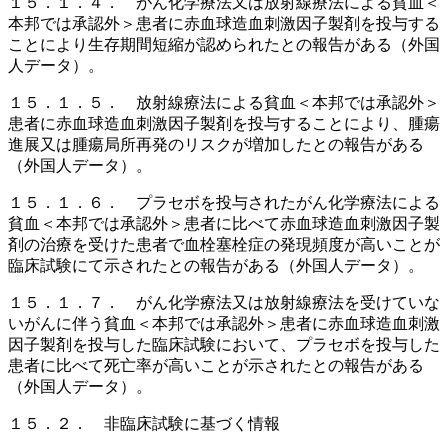
１５．１．４． がん化学療法又は放射線療法による貧血＜
本邦では承認外＞患者に赤血球造血刺激因子製剤を投与する
ことにより生存期間短縮が認められたとの報告がある（外国
人データ）。
１５．１．５． 放射線療法による貧血＜本邦では承認外＞
患者に赤血球造血刺激因子製剤を投与することにより、腫瘍
進展又は腫瘍局所再発のリスクが増加したとの報告がある
（外国人データ）。
１５．１．６． プラセボを投与されたがん化学療法による
貧血＜本邦では承認外＞患者に比べて赤血球造血刺激因子製
剤の治療を受けた患者で血栓塞栓症の発現頻度が高いことが
臨床試験にて示されたとの報告がある（外国人データ）。
１５．１．７． がん化学療法又は放射線療法を受けていな
いがんに伴う貧血＜本邦では承認外＞患者に赤血球造血刺激
因子製剤を投与した臨床試験において、プラセボを投与した
患者に比べて死亡率が高いことが示されたとの報告がある
（外国人データ）。
１５．２． 非臨床試験に基づく情報