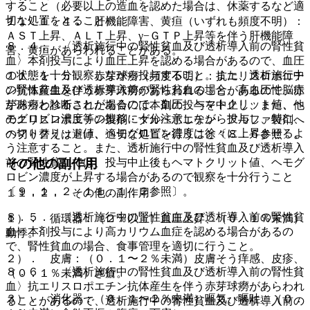
すること（必要以上の造血を認めた場合は、休薬するなど適
切な処置をとること）。
１１．１．４． 肝機能障害、黄疸（いずれも頻度不明）：
ＡＳＴ上昇、ＡＬＴ上昇、γ−ＧＴＰ上昇等を伴う肝機能障
８．４． 〈透析施行中の腎性貧血及び透析導入前の腎性貧
害、黄疸があらわれることがある。
血〉本剤投与により血圧上昇を認める場合があるので、血圧
の状態を十分観察しながら投与すること。また、透析施行中
１１．１．５． 赤芽球癆（頻度不明）：抗エリスロポエチ
の腎性貧血及び透析導入前の腎性貧血の場合、高血圧性脳症
ン抗体産生を伴う赤芽球癆があらわれることがあるので、赤
があらわれることがあるので、血圧、ヘマトクリット値、ヘ
芽球癆と診断された場合には本剤の投与を中止し、また、他
モグロビン濃度等の推移に十分注意しながら投与し、特に、
のエリスロポエチン製剤・ダルベポエチン アルファ製剤へ
ヘマトクリット値、ヘモグロビン濃度は徐々に上昇させるよ
の切り替えは避け、適切な処置を行うこと〔８．６参照〕。
う注意すること。また、透析施行中の腎性貧血及び透析導入
前の腎性貧血では、投与中止後もヘマトクリット値、ヘモグ
その他の副作用
ロビン濃度が上昇する場合があるので観察を十分行うこと
〔９．１．２、１１．１．２参照〕。
１１．２． その他の副作用
８．５． 〈透析施行中の腎性貧血及び透析導入前の腎性貧
１）． 循環器：（２％以上）血圧上昇、（０．１％未満）
血〉本剤投与により高カリウム血症を認める場合があるの
動悸。
で、腎性貧血の場合、食事管理を適切に行うこと。
２）． 皮膚：（０．１〜２％未満）皮膚そう痒感、皮疹、
８．６． 〈透析施行中の腎性貧血及び透析導入前の腎性貧
（０．１％未満）ざ瘡。
血〉抗エリスロポエチン抗体産生を伴う赤芽球癆があらわれ
３）． 消化器：（０．１〜２％未満）嘔気、嘔吐、（０．
ることがあるので、透析施行中の腎性貧血及び透析導入前の