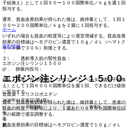
子組換え）として１回５０〜１００国際単位／ｋｇを週１回
投与する。
通常、貧血改善効果が得られた後は、維持量として、１回１
００〜２００国際単位／ｋｇを２週に１回投与する。
ホーム
いずれの場合も貧血の程度等により適宜増減する。貧血改善
効果の目標値はヘモグロビン濃度で１０ｇ／ｄＬ（ヘマトク
薬剤情報
リット値で３０％）前後とする。
２）． 透析導入前の腎性貧血：
エポジン注シリンジ１５００
@． 静脈内投与：
エポジン注シリンジ１５００
成人：通常、投与初期は、エポエチン ベータ（遺伝子組換
え）として１回６０００国際単位を週１回、できるだけ緩徐
に投与する。
造血薬 > エリスロポエチン
2020年01月改訂(第1版)
通常、貧血改善効果が得られた後は、維持量として、患者の
薬剤情報
後発品
貧血の程度、年齢等により、１週あたり６０００国際単位以
先
下の範囲で適宜調整する。
毒
貧血改善効果の目標値はヘモグロビン濃度で１０ｇ／ｄＬ
劇