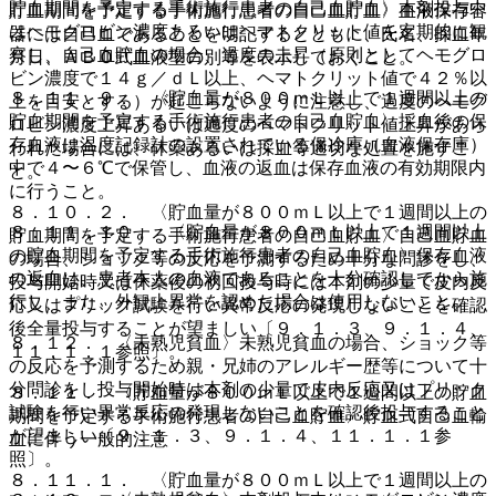
貯血期間を予定する手術施行患者の自己血貯血〉本剤投与中
貯血期間を予定する手術施行患者の自己血貯血〉血液保存容
はヘモグロビン濃度あるいはヘマトクリット値を定期的に観
器には自己血であることを明記するとともに、氏名、採血年
察し、自己血貯血の場合、過度の上昇（原則としてヘモグロ
月日、ＡＢＯ式血液型の別等を表示しておくこと。
ビン濃度で１４ｇ／ｄＬ以上、ヘマトクリット値で４２％以
８．１１．９． 〈貯血量が８００ｍＬ以上で１週間以上の
上を目安とする）が起こらないように注意し、過度のヘモグ
貯血期間を予定する手術施行患者の自己血貯血〉採血後の保
ロビン濃度上昇あるいは過度のヘマトクリット値上昇があら
存血液は温度記録計の設置されている保冷庫（血液保存庫）
われた場合には、休薬あるいは採血等適切な処置を施すこ
中で４〜６℃で保管し、血液の返血は保存血液の有効期限内
と。
に行うこと。
８．１０．２． 〈貯血量が８００ｍＬ以上で１週間以上の
８．１１．１０． 〈貯血量が８００ｍＬ以上で１週間以上
貯血期間を予定する手術施行患者の自己血貯血〉自己血貯血
の貯血期間を予定する手術施行患者の自己血貯血〉保存血液
の場合、ショック等の反応を予測するため十分な問診をし、
の返血は、患者本人の血液であることを十分確認してから施
投与開始時又は休薬後の初回投与時には本剤の少量で皮内反
行し、また、外観上異常を認めた場合は使用しないこと。
応又はプリック試験を行い異常反応の発現しないことを確認
後全量投与することが望ましい〔９．１．３、９．１．４、
８．１２． 〈未熟児貧血〉未熟児貧血の場合、ショック等
１１．１．１参照〕。
の反応を予測するため親・兄姉のアレルギー歴等について十
分問診をし投与開始時は本剤の少量で皮内反応又はプリック
８．１１． 〈貯血量が８００ｍＬ以上で１週間以上の貯血
試験を行い異常反応の発現しないことを確認後投与すること
期間を予定する手術施行患者の自己血貯血〉貯血式自己血輸
が望ましい〔９．１．３、９．１．４、１１．１．１参
血に伴う一般的注意
照〕。
８．１１．１． 〈貯血量が８００ｍＬ以上で１週間以上の