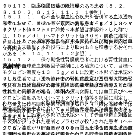
１５．１． 臨床使用に基づく情報
９．１．３． 薬物過敏症の既往歴のある患者〔８．２、
８．１０．２、８．１２、１１．１．１参照〕。
１５．１．１． 心不全や虚血性心疾患を合併する血液透析
患者において、目標ヘモグロビン濃度を１４ｇ／ｄＬ（ヘマ
９．１．４． アレルギー素因のある患者〔８．２、８．１
トクリット値４２％）に維持＜本邦では承認外＞した群で
０．２、８．１２、１１．１．１参照〕。
は、１０ｇ／ｄＬ（ヘマトクリット値３０％）前後に維持し
９．１．５． 脳室内出血を有する未熟児及び脳実質内出血
た群に比べて死亡率が高い傾向が示されたとの報告がある
を有する未熟児：本剤投与により脳内出血を増悪するおそれ
（外国人データ）。
がある〔８．１４、１１．１．２参照〕。
１５．１．２． 保存期慢性腎臓病患者における腎性貧血に
高齢者
対する赤血球造血刺激因子製剤による治療について、目標ヘ
モグロビン濃度を１３．５ｇ／ｄＬに設定＜本邦では承認外
＞した患者では、１１．３ｇ／ｄＬに設定した患者に比較し
９．８．１． 〈透析施行中の腎性貧血及び透析導入前の腎
て、有意に死亡及び心血管系障害の発現頻度が高いことが示
性貧血〉透析施行中の腎性貧血の高齢者及び透析導入前の腎
されたとの報告がある（外国人データ）。
性貧血の高齢者の場合、本剤の投与に際しては血圧及びヘモ
グロビン濃度あるいはヘマトクリット値等を頻回に測定し、
１５．１．３． ２型糖尿病で腎性貧血を合併している保存
投与量又は投与回数を適宜調節すること（一般に高齢者では
期慢性腎臓病患者において、目標ヘモグロビン濃度を１３．
生理機能が低下しており、また高血圧症等の循環器系疾患を
０ｇ／ｄＬに設定＜本邦では承認外＞して赤血球造血刺激因
合併することが多い）。
子製剤が投与された患者とプラセボが投与された患者（ヘモ
グロビン濃度が９．０ｇ／ｄＬを下回った場合に赤血球造血
９．８．２． 〈貯血量が８００ｍＬ以上で１週間以上の貯
刺激因子製剤を投与）を比較したところ、赤血球造血刺激因
血期間を予定する手術施行患者の自己血貯血〉高齢者の自己