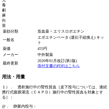
毒
劇
麻
向
覚
薬効分類
造血薬 > エリスロポエチン
エポエチンベータ (遺伝子組換え) キッ
一般名
ト
薬価
455
円
メーカー
中外製薬
2020年01月改訂(第1版)
最終更新
添付文書のPDFはこちら
用法・用量
１）． 透析施行中の腎性貧血［皮下投与については、連続
携行式腹膜灌流（ＣＡＰＤ）施行中の腎性貧血を対象とす
る］：
@． 静脈内投与：