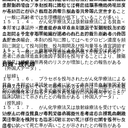
子製剤群ではプラセボ群に比較して有意に脳卒中の発現頻度
血貯血の場合、本剤投与に際しては特に循環系機能のモニタ
が高いことが示されたとの報告がある（外国人データ）。
ーを頻回に行い、循環器異常、脳血管異常等に注意すること
（一般に高齢者では生理機能が低下していることが多い）。
１５．１．４． がん化学療法又は放射線療法による貧血＜
本邦では承認外＞患者に赤血球造血刺激因子製剤を投与する
９．８．３． 〈貯血量が８００ｍＬ以上で１週間以上の貯
ことにより生存期間短縮が認められたとの報告がある（外国
血期間を予定する手術施行患者の自己血貯血〉高齢者の自己
人データ）。
血貯血の場合、本剤の投与に際してはヘモグロビン濃度を頻
回に測定して投与回数、投与期間及び投与量等を適宜調節す
１５．１．５． 放射線療法による貧血＜本邦では承認外＞
ること（一般に高齢者では造血機能の低下が推定される）。
患者に赤血球造血刺激因子製剤を投与することにより、腫瘍
進展又は腫瘍局所再発のリスクが増加したとの報告がある
妊婦・授乳婦
（外国人データ）。
（妊婦）
１５．１．６． プラセボを投与されたがん化学療法による
貧血＜本邦では承認外＞患者に比べて赤血球造血刺激因子製
妊婦又は妊娠している可能性のある女性には、治療上の有益
剤の治療を受けた患者で血栓塞栓症の発現頻度が高いことが
性が危険性を上回ると判断される場合にのみ投与すること。
臨床試験にて示されたとの報告がある（外国人データ）。
（授乳婦）
１５．１．７． がん化学療法又は放射線療法を受けていな
いがんに伴う貧血＜本邦では承認外＞患者に赤血球造血刺激
治療上の有益性及び母乳栄養の有益性を考慮し、授乳の継続
因子製剤を投与した臨床試験において、プラセボを投与した
又は中止を検討すること（ヒトでの乳汁移行に関するデータ
患者に比べて死亡率が高いことが示されたとの報告がある
はない）。