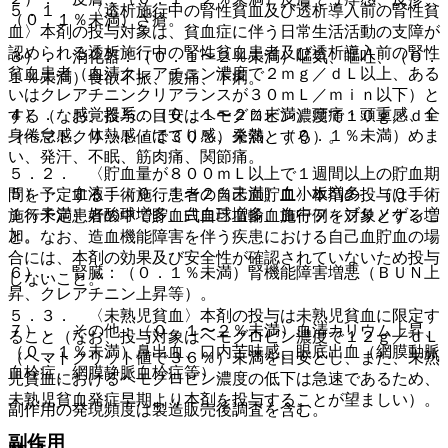
５．１． 〈透析施行中の腎性貧血及び透析導入前の腎性貧
（０．１％未満）ざ瘡。
血〉本剤の投与対象は、貧血症に伴う日常生活活動の支障が
認められる透析施行中の腎性貧血患者及び透析導入前の腎性
３）． 消化器：（０．１〜２％未満）嘔気、嘔吐、（０．
貧血患者（血清クレアチニン濃度で２ｍｇ／ｄＬ以上、ある
１％未満）食欲不振、腹痛、下痢。
いはクレアチニンクリアランスが３０ｍＬ／ｍｉｎ以下）と
４）． 感覚器系：（０．１〜２％未満）頭痛・頭重感、全
する（なお、投与の目安はヘモグロビン濃度で１０ｇ／ｄＬ
身倦怠感、体熱感・ほてり感、発熱、（０．１％未満）めま
（ヘマトクリット値で３０％）未満とする）。
い、発汗、不眠、筋肉痛、関節痛。
５．２． 〈貯血量が８００ｍＬ以上で１週間以上の貯血期
５）． 血液：（０．１〜２％未満）血小板増多、（０．
間を予定する手術施行患者の自己血貯血〉本剤の投与は手術
１％未満）好酸球増多、白血球増多、血中フィブリノゲン増
施行予定患者の中で貯血式自己血輸血施行例を対象とするこ
加。
と。なお、造血機能障害を伴う疾患における自己血貯血の場
合には、本剤の効果及び安全性が確認されていないため投与
６）． 腎臓：（０．１％未満）腎機能障害増悪（ＢＵＮ上
しないこと。
昇、クレアチニン上昇等）。
５．３． 〈未熟児貧血〉本剤の投与は未熟児貧血に限定す
７）． その他：（０．１〜２％未満）血清カリウム上昇、
ること（なお、投与対象はヘモグロビン濃度で１２ｇ／ｄＬ
（０．１％未満）鼻出血、口内苦味感、眼底出血（網膜動脈
（ヘマトクリット値で３６％）未満を目安とし、また、未熟
血栓症、網膜静脈血栓症等）。
児貧血におけるヘモグロビン濃度の低下は急速であるため、
未熟児貧血発症早期より本剤を投与することが望ましい）。
副作用の発現頻度は製造販売後調査を含む。
副作用