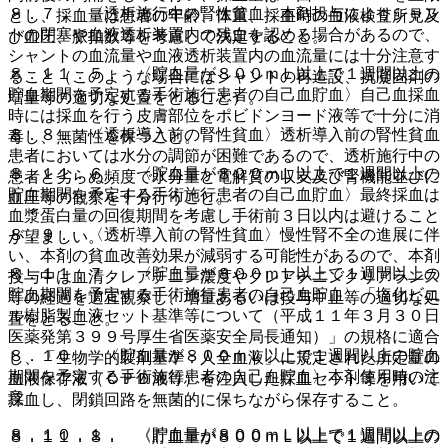
８．７． 〈透析施行中の腎性貧血〉本剤投与によりシャン
とし、採血量は患者の年齢、体重、採血時の血液検査所見及
トの閉塞や血液透析装置内の残血を認める場合があるので、
び血圧、脈拍数等を考慮して決定すること。
シャントの血流量や血液透析装置内の血流量には十分注意す
８．１１．５． 〈貯血量が８００ｍＬ以上で１週間以上の
ること（このような場合にはシャントの再造設、抗凝固剤の
貯血期間を予定する手術施行患者の自己血貯血〉自己血採血
増量等の適切な処置をとること）。
時には採血を行う皮膚部位をポビドンヨード液等で十分に消
８．８． 〈透析導入前の腎性貧血〉透析導入前の腎性貧血
毒し、無菌性を保つこと。
患者においては水分の調節が困難であるので、透析施行中の
８．１１．６． 〈貯血量が８００ｍＬ以上で１週間以上の
患者と劣らぬ頻度で水分量と電解質の収支及び腎機能並びに
貯血期間を予定する手術施行患者の自己血貯血〉最終採血は
血圧等の観察を十分行うこと。
血漿蛋白量の回復期間を考慮し手術前３日以内は避けること
８．９． 〈透析導入前の腎性貧血〉慢性腎不全の進展に伴
が望ましい。
い、本剤の貧血改善効果が減弱する可能性があるので、本剤
８．１１．７． 〈貯血量が８００ｍＬ以上で１週間以上の
投与中は血清クレアチニン濃度やクレアチニンクリアランス
貯血期間を予定する手術施行患者の自己血貯血〉「塩化ビニ
等の経過を適宜観察し、増量あるいは投与中止等の適切な処
ル樹脂製血液セット基準等について（平成１１年３月３０日
置をとること。
医薬発第３９９号厚生省医薬安全局長通知）」の規格に適合
８．１０． 〈貯血量が８００ｍＬ以上で１週間以上の貯血
し、「生物学的製剤基準：人全血液」に規定された所定量の
期間を予定する手術施行患者の自己血貯血〉本剤使用時の注
血液保存液（ＣＰＤ液等）を注入した採血セット等を用いて
意
採血し、閉鎖回路を無菌的に保ちながら保存すること。
８．１０．１． 〈貯血量が８００ｍＬ以上で１週間以上の
８．１１．８． 〈貯血量が８００ｍＬ以上で１週間以上の