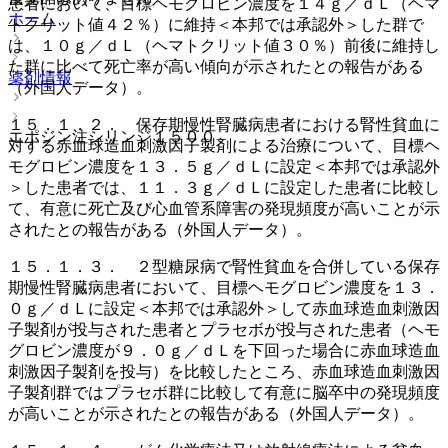
患者において、目標ヘモグロビン濃度を１４ｇ／ｄＬ（ヘマ
ホーム
トクリット値４２％）に維持＜本邦では承認外＞した群で
は、１０ｇ／ｄＬ（ヘマトクリット値３０％）前後に維持し
た群に比べて死亡率が高い傾向が示されたとの報告がある
薬剤情報
（外国人データ）。
１５．１．２． 保存期慢性腎臓病患者における腎性貧血に
エポジン注シリンジ１５００
対する赤血球造血刺激因子製剤による治療について、目標ヘ
モグロビン濃度を１３．５ｇ／ｄＬに設定＜本邦では承認外
＞した患者では、１１．３ｇ／ｄＬに設定した患者に比較し
て、有意に死亡及び心血管系障害の発現頻度が高いことが示
されたとの報告がある（外国人データ）。
１５．１．３． ２型糖尿病で腎性貧血を合併している保存
期慢性腎臓病患者において、目標ヘモグロビン濃度を１３．
０ｇ／ｄＬに設定＜本邦では承認外＞して赤血球造血刺激因
子製剤が投与された患者とプラセボが投与された患者（ヘモ
グロビン濃度が９．０ｇ／ｄＬを下回った場合に赤血球造血
刺激因子製剤を投与）を比較したところ、赤血球造血刺激因
子製剤群ではプラセボ群に比較して有意に脳卒中の発現頻度
が高いことが示されたとの報告がある（外国人データ）。