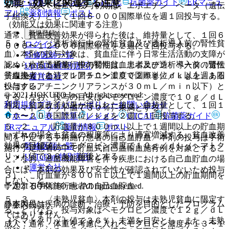
表・計算
レジメン
CTCAE
抗菌薬ガイド
ERマニュ
効能・効果に関連する注意
ａ． 成人：通常、投与初期は、エポエチン ベータ（遺伝
アル
薬剤情報
ポスト
子組換え）として１回６０００国際単位を週１回投与する。
（効能又は効果に関連する注意）
新規登録
通常、貧血改善効果が得られた後は、維持量として、１回６
５．１． 〈透析施行中の腎性貧血及び透析導入前の腎性貧
ログイン
０００〜１２０００国際単位を２週に１回投与する。
血〉本剤の投与対象は、貧血症に伴う日常生活活動の支障が
監修医師一覧
認められる透析施行中の腎性貧血患者及び透析導入前の腎性
ｂ． 小児：通常、投与初期は、エポエチン ベータ（遺伝
UpToDate特別割引
貧血患者（血清クレアチニン濃度で２ｍｇ／ｄＬ以上、ある
子組換え）として１回５０〜１００国際単位／ｋｇを週１回
運営会社
いはクレアチニンクリアランスが３０ｍＬ／ｍｉｎ以下）と
投与する。
© 2021 HOKUTO Inc. All rights reserved.
する（なお、投与の目安はヘモグロビン濃度で１０ｇ／ｄＬ
利用規約
プライバシーポリシー
お問い合わせ
通常、貧血改善効果が得られた後は、維持量として、１回１
（ヘマトクリット値で３０％）未満とする）。
ホーム
表・計算
レジメン
CTCAE
抗菌薬ガイド
００〜２００国際単位／ｋｇを２週に１回投与する。
５．２． 〈貯血量が８００ｍＬ以上で１週間以上の貯血期
ERマニュアル
薬剤情報
ポスト
いずれの場合も貧血の程度等により適宜増減する。貧血改善
間を予定する手術施行患者の自己血貯血〉本剤の投与は手術
効果の目標値はヘモグロビン濃度で１０ｇ／ｄＬ（ヘマトク
監修医師一覧
施行予定患者の中で貯血式自己血輸血施行例を対象とするこ
リット値で３０％）前後とする。
UpToDate特別割引
と。なお、造血機能障害を伴う疾患における自己血貯血の場
運営会社
合には、本剤の効果及び安全性が確認されていないため投与
３）． 貯血量が８００ｍＬ以上で１週間以上の貯血期間を
しないこと。
© 2021 HOKUTO Inc. All rights reserved.
予定する手術施行患者の自己血貯血：
５．３． 〈未熟児貧血〉本剤の投与は未熟児貧血に限定す
※本製品は疾病の診断・治療・予防を目的としたプログラム
静脈内投与：
ること（なお、投与対象はヘモグロビン濃度で１２ｇ／ｄＬ
ではありません。
（ヘマトクリット値で３６％）未満を目安とし、また、未熟
成人：通常、体重を考慮に入れヘモグロビン濃度が１３〜１