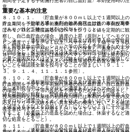
期間を予定する手術施行患者の自己血貯血〉本剤使用時の注
意
重要な基本的注意
８．１０．１． 〈貯血量が８００ｍＬ以上で１週間以上の
８．１． 〈効能共通〉本剤の効果発現には鉄の存在が重要
貯血期間を予定する手術施行患者の自己血貯血〉本剤投与中
であり、鉄欠乏時には鉄剤の投与を行うこと。
はヘモグロビン濃度あるいはヘマトクリット値を定期的に観
察し、自己血貯血の場合、過度の上昇（原則としてヘモグロ
８．２． 〈透析施行中の腎性貧血及び透析導入前の腎性貧
ビン濃度で１４ｇ／ｄＬ以上、ヘマトクリット値で４２％以
血〉腎性貧血の場合、ショック等の反応を予測するため十分
上を目安とする）が起こらないように注意し、過度のヘモグ
な問診をし、投与開始時又は休薬後の初回投与時には本剤の
ロビン濃度上昇あるいは過度のヘマトクリット値上昇があら
少量で皮内反応又はプリック試験を行い異常反応の発現しな
われた場合には、休薬あるいは採血等適切な処置を施すこ
いことを確認後全量を投与することが望ましい〔９．１．
と。
３、９．１．４、１１．１．１参照〕。
８．１０．２． 〈貯血量が８００ｍＬ以上で１週間以上の
８．３． 〈透析施行中の腎性貧血及び透析導入前の腎性貧
貯血期間を予定する手術施行患者の自己血貯血〉自己血貯血
血〉本剤投与中はヘモグロビン濃度あるいはヘマトクリット
の場合、ショック等の反応を予測するため十分な問診をし、
値を定期的に観察し、腎性貧血の場合、必要以上の造血（ヘ
投与開始時又は休薬後の初回投与時には本剤の少量で皮内反
モグロビン濃度で１２ｇ／ｄＬ以上、あるいはヘマトクリッ
応又はプリック試験を行い異常反応の発現しないことを確認
ト値で３６％以上を目安とする）にならないように十分注意
後全量投与することが望ましい〔９．１．３、９．１．４、
すること（必要以上の造血を認めた場合は、休薬するなど適
１１．１．１参照〕。
切な処置をとること）。
８．１１． 〈貯血量が８００ｍＬ以上で１週間以上の貯血
８．４． 〈透析施行中の腎性貧血及び透析導入前の腎性貧