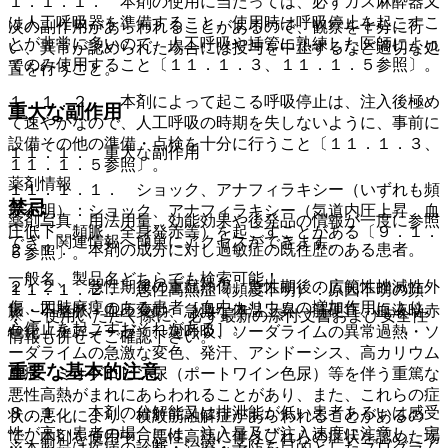
１．１．１． 本剤の使用に当たっては、必ずガス麻酔器又
は人工呼吸器を準備すること。使用時は呼吸停止を起こすこ
次の副作用があらわれることがあるので、観察を十分に行
とが非常に多いので、人工呼吸や挿管に熟練した医師によっ
い、異常が認められた場合には投与を中止するなど適切な処
てのみ使用すること〔１１．１．３、１１．１．５参照〕。
置を行うこと。
１．１．２． 本剤によって起こる呼吸停止は、注入後極め
重大な副作用
て速やかなので、人工呼吸の時期を失しないように、事前に
設備その他の準備・点検を十分に行うこと〔１１．１．３、
１１．１． 重大な副作用
１１．１．５参照〕。
薬剤情報
１１．１．１． ショック、アナフィラキシー（いずれも頻
禁忌
度不明）：ショック、アナフィラキシー（気道内圧上昇、血
薬剤写真、用法用量、効能効果や後発品の情報が一度に参照
圧低下、頻脈、全身発赤等）を起こすことがある〔９．１．
でき、関連情報へ簡単にアクセスができます。
２．１． 本剤の成分に対し過敏症の既往歴のある患者。
５参照〕。
一般名、製品名どちらでも検索可能！
２．２． 急性期後の重症熱傷、急性期後の広範性挫滅性外
１１．１．２． 悪性高熱症（頻度不明）：原因不明の頻
傷、四肢麻痺のある患者［血中カリウムの増加作用により、
脈・不整脈・血圧変動、急激な体温上昇、筋硬直、血液暗赤
※ ご使用いただく際に、必ず最新の添付文書および安全性
心停止を起こすおそれがある］。
色化（チアノーゼ）、過呼吸、ソーダライムの異常過熱・ソ
情報も併せてご確認下さい。
ーダライムの急激な変色、発汗、アシドーシス、高カリウム
重要な基本的注意
血症、ミオグロビン尿（ポートワイン色尿）等を伴う重篤な
悪性高熱がまれにあらわれることがあり、また、これらの症
８．１． 本剤の分解能又は排泄能が低い患者あるいは感受
状の悪化により、横紋筋融解症があらわれることがあるの
性が高い患者の場合には、注入量及び注入速度に注意し、完
で、本剤を使用中、悪性高熱に伴うこれらの症状を認めた場
※本製品は疾病の診断・治療・予防を目的としたプログラム