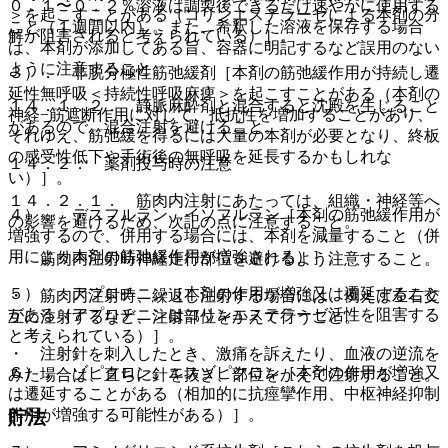
０．１〜０．２％溶液は調製後できるだけ速やかに使用する
＞を起こすことがある（コリンエステラーゼによる本剤の分
こと（１週間以内）。また、希釈した溶液を保存する場合
解が阻害されると考えられている）］。
は、本剤が添加してある旨、容器に明記するなど誤用のない
ように注意すること。
３）． 非脱分極性筋弛緩剤［本剤の筋弛緩作用が持続し遷
延性無呼吸＜持続性呼吸麻痺＞を起こすことがある（本剤の
１４．１．２． 静脈麻酔剤と混合すると沈殿を生じること
神経−筋遮断作用に対して、抵抗性を増加することがあり、
があるので、混合注射を避けること。
それゆえ、筋弛緩を得るには大量の本剤が必要となり、終板
の感受性低下や手術後の無呼吸を延長するかもしれな
１４．２． 薬剤投与時の注意
い）］。
１４．２．１． 筋肉内注射にあたっては、組織・神経等へ
４）． デスフルラン、イソフルラン［本剤の筋弛緩作用が
の影響を避けるため、次記の点に注意すること。
増強するので、併用する場合には、本剤を減量すること（併
用により本剤の筋弛緩作用が増強される）］。
・ 筋肉内注射時神経走行部位を避けるよう注意すること。
５）． アプロチニン［本剤の作用が増強又は遷延すること
・ 筋肉内注射時、繰返し注射する場合には、例えば左右交
がある（アプロチニンはコリンエステラーゼ活性を阻害する
互に注射するなど、注射部位をかえて行うこと。
と考えられている）］。
・ 注射針を刺入したとき、激痛を訴えたり、血液の逆流を
６）． ゾピクロン、エスゾピクロン［本剤の作用が増強又
みた場合は、直ちに針を抜き、部位をかえて注射すること。
は遷延することがある（相加的に抗痙攣作用、中枢神経抑制
作用が増強する可能性がある）］。
貯法