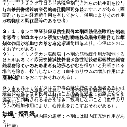
７）． アミノグリコシド系抗生剤［これらの抗生剤を投与
した外科手術後に突発的に呼吸困難を起こすことがある（両
（特定の背景を有する患者に関する注意）
薬剤ともに神経遮断作用を有しており、併用によりその作用
（合併症・既往歴等のある患者）
が増強する）］。
９．１．１． 重症熱傷＜急性期後の重症熱傷を除く＞のあ
８）． リンコマイシン系抗生剤［本剤の筋弛緩作用が増強
る患者：治療上やむを得ないと判断される場合を除き、投与
する（リンコマイシン系抗生剤は神経筋弛緩作用を持ち、本
しないこと（血中カリウムの増加作用により、心停止をおこ
剤の作用が相加されると考えられている）］。
すおそれがある）。
９）． イリノテカン塩酸塩［本剤の筋弛緩作用が減弱する
９．１．２． 広範性挫滅性外傷＜急性期後の広範性挫滅性
ことがある（イリノテカンはアセチルコリン受容体への結合
外傷を除く＞のある患者：治療上やむを得ないと判断される
能を持っていると考えられている）］。
場合を除き、投与しないこと（血中カリウムの増加作用によ
り、心停止をおこすおそれがある）。
高齢者
９．１．３． ジギタリス中毒の既往歴のある患者あるいは
注入量及び注入速度に注意し、患者の状態を観察しながら、
最近ジギタリスを投与されたことのある患者：治療上やむを
慎重に投与すること（一般に、生理機能が低下していること
得ないと判断される場合を除き、投与しないこと（血中カリ
が多い）。
ウムの増加作用により、心停止をおこすおそれがある）。
妊婦・授乳婦
９．１．４． 緑内障の患者：本剤には眼内圧亢進作用があ
る。
（妊婦）