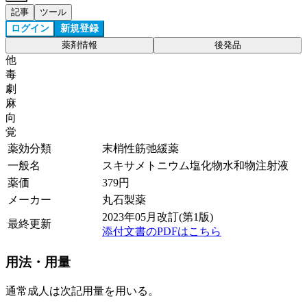
記事
ツール
ログイン
新規登録
薬剤情報
後発品
他
毒
劇
麻
向
覚
薬効分類
末梢性筋弛緩薬
一般名
スキサメトニウム塩化物水和物注射液
薬価
379
円
メーカー
丸石製薬
2023年05月改訂(第1版)
最終更新
添付文書のPDFはこちら
用法・用量
通常成人は次記用量を用いる。