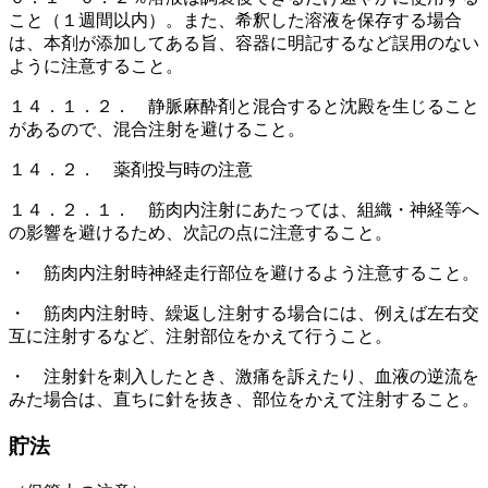
こと（１週間以内）。また、希釈した溶液を保存する場合
は、本剤が添加してある旨、容器に明記するなど誤用のない
ように注意すること。
１４．１．２． 静脈麻酔剤と混合すると沈殿を生じること
があるので、混合注射を避けること。
１４．２． 薬剤投与時の注意
１４．２．１． 筋肉内注射にあたっては、組織・神経等へ
の影響を避けるため、次記の点に注意すること。
・ 筋肉内注射時神経走行部位を避けるよう注意すること。
・ 筋肉内注射時、繰返し注射する場合には、例えば左右交
互に注射するなど、注射部位をかえて行うこと。
・ 注射針を刺入したとき、激痛を訴えたり、血液の逆流を
みた場合は、直ちに針を抜き、部位をかえて注射すること。
貯法