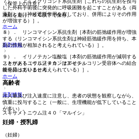
７）． アミノグリコシド系抗生剤［これらの抗生剤を投与
（保管上の注意）
した外科手術後に突発的に呼吸困難を起こすことがある（両
薬剤ともに神経遮断作用を有しており、併用によりその作用
凍結を避け、５℃以下で保存。
が増強する）］。
ホーム
８）． リンコマイシン系抗生剤［本剤の筋弛緩作用が増強
する（リンコマイシン系抗生剤は神経筋弛緩作用を持ち、本
薬剤情報
剤の作用が相加されると考えられている）］。
９）． イリノテカン塩酸塩［本剤の筋弛緩作用が減弱する
ことがある（イリノテカンはアセチルコリン受容体への結合
スキサメトニウム注４０「マルイシ」
能を持っていると考えられている）］。
後発品はありません
ホーム
高齢者
薬剤情報
注入量及び注入速度に注意し、患者の状態を観察しながら、
慎重に投与すること（一般に、生理機能が低下していること
が多い）。
スキサメトニウム注４０「マルイシ」
妊婦・授乳婦
（妊婦）