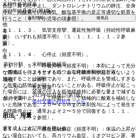
末梢性筋弛緩薬
合は、直ちに中止し、ダントロレンナトリウムの静注、全身
2023年05月改訂(第1版)
冷却、純酸素での過換気、酸塩基平衡の是正等適切な処置を
薬剤情報
後発品
行うこと〔９．７小児等の項参照〕。
他
１１．１．３． 気管支痙攣、遷延性無呼吸（持続性呼吸麻
毒
痺）（いずれも頻度不明）〔１．１．１、１．１．２参
劇
照〕。
麻
向
１１．１．４． 心停止（頻度不明）。
覚
薬効分類
末梢性筋弛緩薬
１１．１．５． 呼吸抑制（頻度不明）：本剤によって充分
一般名
スキサメトニウム塩化物水和物注射液
な筋弛緩を得ようとする時、全く呼吸抑制が起こらないよう
施術することは困難であり、また、呼吸停止を警戒しすぎる
薬価
379
円
と所要の筋弛緩が得られないことがある。呼吸停止が起こっ
メーカー
丸石製薬
た場合には、薬液の注入を筋弛緩維持に必要な量まで減ずる
2023年05月改訂(第1版)
か、一旦中止し、人工呼吸によって積極的に酸素を補給しな
最終更新
添付文書のPDFはこちら
いと危険である。２０〜４０ｍｇの本剤投与によって発生す
る呼吸停止は、通常およそ２〜５分で回復する〔１．１．
用法・用量
１、１．１．２参照〕。
通常成人は次記用量を用いる。
１１．１．６． 横紋筋融解症（頻度不明）：体温の上昇が
ない場合においても、高カリウム血症、ミオグロビン尿、著