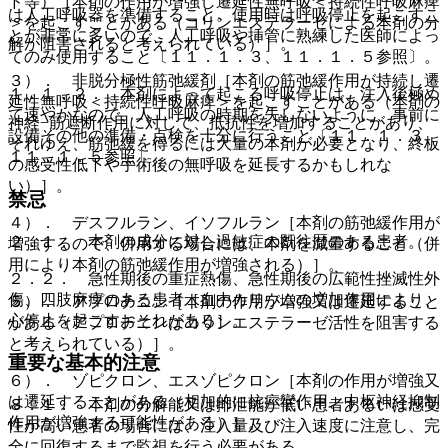
ド等）［本剤の作用が増強し遷延性無呼吸＜持続性呼吸麻痺
は人工呼吸器を準備すること。使用時は呼吸停止を起こすこ
＞を起こすことがある（コリンエステラーゼによる本剤の分
とが非常に多いので、人工呼吸や挿管に熟練した医師によっ
解が阻害されると考えられている）］。
てのみ使用すること〔１１．１．３、１１．１．５参照〕。
３）． 非脱分極性筋弛緩剤［本剤の筋弛緩作用が持続し遷
１．１．２． 本剤によって起こる呼吸停止は、注入後極め
延性無呼吸＜持続性呼吸麻痺＞を起こすことがある（本剤の
て速やかなので、人工呼吸の時期を失しないように、事前に
神経−筋遮断作用に対して、抵抗性を増加することがあり、
設備その他の準備・点検を十分に行うこと〔１１．１．３、
それゆえ、筋弛緩を得るには大量の本剤が必要となり、終板
１１．１．５参照〕。
の感受性低下や手術後の無呼吸を延長するかもしれな
い）］。
禁忌
４）． デスフルラン、イソフルラン［本剤の筋弛緩作用が
２．１． 本剤の成分に対し過敏症の既往歴のある患者。
増強するので、併用する場合には、本剤を減量すること（併
用により本剤の筋弛緩作用が増強される）］。
２．２． 急性期後の重症熱傷、急性期後の広範性挫滅性外
傷、四肢麻痺のある患者［血中カリウムの増加作用により、
５）． アプロチニン［本剤の作用が増強又は遷延すること
心停止を起こすおそれがある］。
がある（アプロチニンはコリンエステラーゼ活性を阻害する
と考えられている）］。
重要な基本的注意
６）． ゾピクロン、エスゾピクロン［本剤の作用が増強又
は遷延することがある（相加的に抗痙攣作用、中枢神経抑制
８．１． 本剤の分解能又は排泄能が低い患者あるいは感受
作用が増強する可能性がある）］。
性が高い患者の場合には、注入量及び注入速度に注意し、完
全に回復するまで監視を行う必要がある。