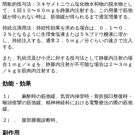
間歇的投与法：スキサメトニウム塩化物水和物の脱水物とし
て、１回１０〜６０ｍｇを静脈内注射する。この用量で筋弛
緩が得られない時は、筋弛緩が得られるまで適宜増量する。
持続点滴用法：持続性効果を求める場合は、０．１〜０．
２％となるように生理食塩液または５％ブドウ糖液に溶か
し、持続注入する。通常２．５ｍｇ／分ぐらいの速さで注入
する。
また、乳幼児及び小児に対する投与法として静脈内注射の場
合１ｍｇ／ｋｇを、静脈内注射が不可能な場合は２〜３ｍｇ
／ｋｇを筋肉内注射する。
効能・効果
１）． 麻酔時の筋弛緩、気管内挿管時・骨折脱臼整復時・
喉頭痙攣の筋弛緩、精神神経科における電撃療法の際の筋弛
緩。
２）． 腹部腫瘤診断時。
副作用