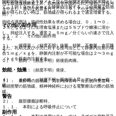
間歇的投与法：スキサメトニウム塩化物水和物の脱水物とし
明な血清逸脱酵素上昇、筋肉痛等が認められた場合には投与
て、１回１０〜６０ｍｇを静脈内注射する。この用量で筋弛
を中止し、適切な処置を行うこと〔９．７小児等の項参
緩が得られない時は、筋弛緩が得られるまで適宜増量する。
照〕。
持続点滴用法：持続性効果を求める場合は、０．１〜０．
その他の副作用
２％となるように生理食塩液または５％ブドウ糖液に溶か
し、持続注入する。通常２．５ｍｇ／分ぐらいの速さで注入
１１．２． その他の副作用
する。
１）． 循環器：（頻度不明）徐脈、頻脈、不整脈、血圧降
また、乳幼児及び小児に対する投与法として静脈内注射の場
下。
合１ｍｇ／ｋｇを、静脈内注射が不可能な場合は２〜３ｍｇ
／ｋｇを筋肉内注射する。
２）． 筋肉：（頻度不明）術後筋肉痛。
効能・効果
３）． 皮膚：（頻度不明）発疹。
４）． その他：（頻度不明）眼内圧上昇、アレルギー症
１）． 麻酔時の筋弛緩、気管内挿管時・骨折脱臼整復時・
状。
喉頭痙攣の筋弛緩、精神神経科における電撃療法の際の筋弛
緩。
警告
２）． 腹部腫瘤診断時。
１．１． 本剤による呼吸停止について
副作用