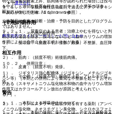
明な血清逸脱酵素上昇、筋肉痛等が認められた場合には投与
運営会社
を中止し、適切な処置を行うこと〔９．７小児等の項参
９．１．５． 非脱分極性筋弛緩剤で過去にアナフィラキシ
照〕。
© 2021 HOKUTO Inc. All rights reserved.
ー反応が生じた患者〔１１．１．１参照〕。
※本製品は疾病の診断・治療・予防を目的としたプログラム
（腎機能障害患者）
その他の副作用
ではありません。
９．２．１． 尿毒症のある患者：治療上やむを得ないと判
１１．２． その他の副作用
利用規約
プライバシーポリシー
お問い合わせ
断される場合を除き、投与しないこと（血中カリウムの増加
作用により、心停止をおこすおそれがある）。
１）． 循環器：（頻度不明）徐脈、頻脈、不整脈、血圧降
下。
相互作用
２）． 筋肉：（頻度不明）術後筋肉痛。
１０．２． 併用注意：
３）． 皮膚：（頻度不明）発疹。
１）． ジギタリス強心配糖体（ジゴキシン、メチルジゴキ
４）． その他：（頻度不明）眼内圧上昇、アレルギー症
シン等）［本剤との併用により重篤な不整脈を起こすおそれ
状。
がある（スキサメトニウム塩化物水和物の血中カリウム増加
作用又はカテコールアミン放出が原因と考えられてい
警告
る）］。
１．１． 本剤による呼吸停止について
２）． コリンエステラーゼ阻害作用を有する薬剤（アンベ
ノニウム塩化物、ネオスチグミン臭化物、シクロホスファミ
１．１．１． 本剤の使用に当たっては、必ずガス麻酔器又