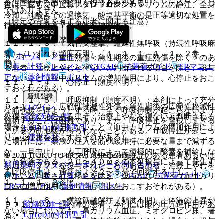
全に回復するまで監視を行う必要がある。
合は、直ちに中止し、ダントロレンナトリウムの静注、全身
ではありません。
冷却、純酸素での過換気、酸塩基平衡の是正等適切な処置を
（特定の背景を有する患者に関する注意）
行うこと〔９．７小児等の項参照〕。
（合併症・既往歴等のある患者）
１１．１．３． 気管支痙攣、遷延性無呼吸（持続性呼吸麻
痺）（いずれも頻度不明）〔１．１．１、１．１．２参
ホーム
ノート
９．１．１． 重症熱傷＜急性期後の重症熱傷を除く＞のあ
照〕。
表・計算
レジメン
CTCAE
抗菌薬ガイド
ERマニュ
る患者：治療上やむを得ないと判断される場合を除き、投与
アル
薬剤情報
ポスト
しないこと（血中カリウムの増加作用により、心停止をおこ
１１．１．４． 心停止（頻度不明）。
すおそれがある）。
新規登録
１１．１．５． 呼吸抑制（頻度不明）：本剤によって充分
９．１．２． 広範性挫滅性外傷＜急性期後の広範性挫滅性
ログイン
な筋弛緩を得ようとする時、全く呼吸抑制が起こらないよう
外傷を除く＞のある患者：治療上やむを得ないと判断される
監修医師一覧
施術することは困難であり、また、呼吸停止を警戒しすぎる
場合を除き、投与しないこと（血中カリウムの増加作用によ
UpToDate特別割引
と所要の筋弛緩が得られないことがある。呼吸停止が起こっ
り、心停止をおこすおそれがある）。
運営会社
た場合には、薬液の注入を筋弛緩維持に必要な量まで減ずる
か、一旦中止し、人工呼吸によって積極的に酸素を補給しな
© 2021 HOKUTO Inc. All rights reserved.
９．１．３． ジギタリス中毒の既往歴のある患者あるいは
いと危険である。２０〜４０ｍｇの本剤投与によって発生す
利用規約
プライバシーポリシー
お問い合わせ
最近ジギタリスを投与されたことのある患者：治療上やむを
る呼吸停止は、通常およそ２〜５分で回復する〔１．１．
ホーム
表・計算
レジメン
CTCAE
抗菌薬ガイド
得ないと判断される場合を除き、投与しないこと（血中カリ
１、１．１．２参照〕。
ERマニュアル
薬剤情報
ポスト
ウムの増加作用により、心停止をおこすおそれがある）。
１１．１．６． 横紋筋融解症（頻度不明）：体温の上昇が
監修医師一覧
９．１．４． 緑内障の患者：本剤には眼内圧亢進作用があ
ない場合においても、高カリウム血症、ミオグロビン尿、著
UpToDate特別割引
る。