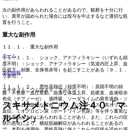
次の副作用があらわれることがあるので、観察を十分に行
い、異常が認められた場合には投与を中止するなど適切な処
置を行うこと。
重大な副作用
１１．１． 重大な副作用
ホーム
１１．１．１． ショック、アナフィラキシー（いずれも頻
度不明）：ショック、アナフィラキシー（気道内圧上昇、血
圧低下、頻脈、全身発赤等）を起こすことがある〔９．１．
薬剤情報
５参照〕。
１１．１．２． 悪性高熱症（頻度不明）：原因不明の頻
スキサメトニウム注４０「マルイシ」
脈・不整脈・血圧変動、急激な体温上昇、筋硬直、血液暗赤
色化（チアノーゼ）、過呼吸、ソーダライムの異常過熱・ソ
スキサメトニウム注４０「マ
ーダライムの急激な変色、発汗、アシドーシス、高カリウム
血症、ミオグロビン尿（ポートワイン色尿）等を伴う重篤な
ルイシ」
悪性高熱がまれにあらわれることがあり、また、これらの症
状の悪化により、横紋筋融解症があらわれることがあるの
で、本剤を使用中、悪性高熱に伴うこれらの症状を認めた場