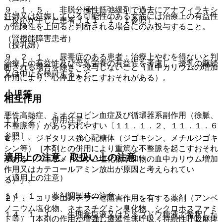
９．１．５． 非脱分極性筋弛緩剤で過去にアナフィラキシ
妊婦又は妊娠している可能性のある女性には治療上の有益性
ー反応が生じた患者〔１１．１．１参照〕。
が危険性を上回ると判断される場合にのみ投与すること。
（腎機能障害患者）
（授乳婦）
９．２．１． 尿毒症のある患者：治療上やむを得ないと判
治療上の有益性及び母乳栄養の有益性を考慮し、授乳の継続
断される場合を除き、投与しないこと（血中カリウムの増加
又は中止を検討すること。
作用により、心停止をおこすおそれがある）。
小児等
相互作用
悪性高熱症、ミオグロビン血症及び循環器系副作用（徐脈、
１０．２． 併用注意：
不整脈等）があらわれやすい〔１１．１．２、１１．１．６
参照〕。
１）． ジギタリス強心配糖体（ジゴキシン、メチルジゴキ
シン等）［本剤との併用により重篤な不整脈を起こすおそれ
適用上の注意、取扱い上の注意
がある（スキサメトニウム塩化物水和物の血中カリウム増加
作用又はカテコールアミン放出が原因と考えられてい
（適用上の注意）
る）］。
１４．１． 薬剤調製時の注意
２）． コリンエステラーゼ阻害作用を有する薬剤（アンベ
ノニウム塩化物、ネオスチグミン臭化物、シクロホスファミ
１４．１．１． 生理食塩液又は５％ブドウ糖液で希釈した
ド等）［本剤の作用が増強し遷延性無呼吸＜持続性呼吸麻痺