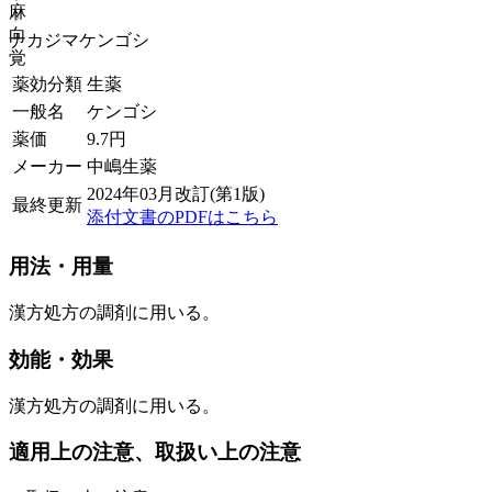
麻
向
ナカジマケンゴシ
覚
薬効分類
生薬
一般名
ケンゴシ
薬価
9.7
円
メーカー
中嶋生薬
2024年03月改訂(第1版)
最終更新
添付文書のPDFはこちら
用法・用量
漢方処方の調剤に用いる。
効能・効果
漢方処方の調剤に用いる。
適用上の注意、取扱い上の注意