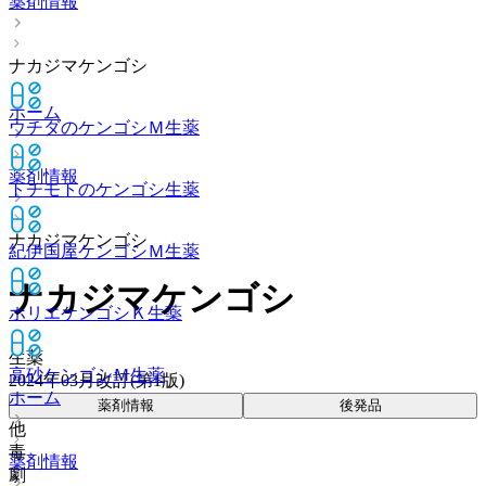
薬剤情報
ナカジマケンゴシ
ホーム
ウチダのケンゴシＭ
生薬
薬剤情報
トチモトのケンゴシ
生薬
ナカジマケンゴシ
紀伊国屋ケンゴシＭ
生薬
ナカジマケンゴシ
ホリエケンゴシＫ
生薬
生薬
高砂ケンゴシＭ
生薬
2024年03月改訂(第1版)
ホーム
薬剤情報
後発品
他
毒
薬剤情報
劇