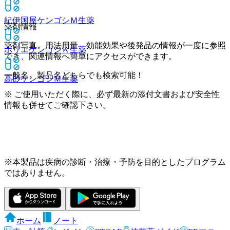
紀伊国屋ケンゴシＭ
生薬
薬剤情報
薬剤写真、用法用量、効能効果や後発品の情報が一度に参照
ホリエケンゴシＫ
生薬
でき、関連情報へ簡単にアクセスができます。
一般名、製品名どちらでも検索可能！
高砂ケンゴシＭ
生薬
※ ご使用いただく際に、必ず最新の添付文書および安全性
情報も併せてご確認下さい。
※本製品は疾病の診断・治療・予防を目的としたプログラム
ではありません。
ホーム
ノート