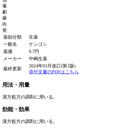
毒
劇
麻
向
覚
薬効分類
生薬
一般名
ケンゴシ
薬価
9.7
円
メーカー
中嶋生薬
2024年03月改訂(第1版)
最終更新
添付文書のPDFはこちら
用法・用量
漢方処方の調剤に用いる。
効能・効果
漢方処方の調剤に用いる。