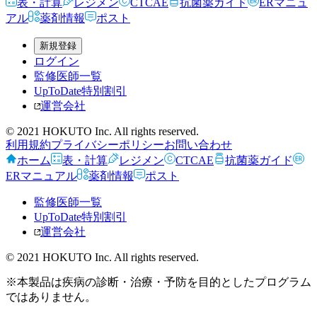
表・計算
レジメン
CTCAE
抗菌薬ガイド
ERマニュ
アル
薬剤情報
ポスト
新規登録
ログイン
監修医師一覧
UpToDate特別割引
運営会社
© 2021 HOKUTO Inc. All rights reserved.
利用規約
プライバシーポリシー
お問い合わせ
ホーム
表・計算
レジメン
CTCAE
抗菌薬ガイド
ERマニュアル
薬剤情報
ポスト
監修医師一覧
UpToDate特別割引
運営会社
© 2021 HOKUTO Inc. All rights reserved.
※本製品は疾病の診断・治療・予防を目的としたプログラム
ではありません。