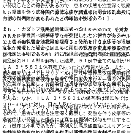
Ｌ以上とすることが望ましい。
が発現したとの報告があるので、患者の状態を注意深く観察
し、発熱を伴う皮疹等の過敏症状が発現した場合には直ちに
１５．１．２． 外国における疫学調査報告で、本剤の投与
両剤の投与を中止すること（機序は不明である）］。
により白内障があらわれたとの報告がある。
２）． カプトプリル［過敏症状＜Ｓｔｅｖｅｎｓ−Ｊｏｈ
１５．１．３． 漢民族（Ｈａｎ−Ｃｈｉｎｅｓｅ）を対象
ｎｓｏｎ症候群・関節痛等＞が発現したとの報告があるの
としたレトロスペクティブな研究において、アロプリノール
で、患者の状態を注意深く観察し、発熱を伴う皮疹等の過敏
による中毒性表皮壊死融解症（Ｔｏｘｉｃ Ｅｐｉｄｅｒｍ
症状が発現した場合には直ちに両剤の投与を中止すること
ａｌ Ｎｅｃｒｏｌｙｓｉｓ：ＴＥＮ）及び皮膚粘膜眼症候
（機序は不明であるが、特に腎障害のある患者では注意する
群（Ｓｔｅｖｅｎｓ−Ｊｏｈｎｓｏｎ症候群）等の重症薬疹
こと）］。
発症例のＨＬＡ型を解析した結果、５１例中全ての症例がＨ
ＬＡ−Ｂ＊５８０１保有者であったとの報告がある。また、
３）． ヒドロクロロチアジド［重症の過敏反応＜悪寒・全
別の研究では、アロプリノールにより中毒性表皮壊死融解症
身性の皮疹等＞が発現したとの報告があるので、患者の状態
及び皮膚粘膜眼症候群を発症した日本人及びヨーロッパ人に
を注意深く観察し、発熱を伴う皮疹等の過敏症状が発現した
おいて、それぞれ１０例中４例（４０％）、２７例中１５例
場合には直ちに両剤の投与を中止すること（機序は不明であ
（５５％）がＨＬＡ−Ｂ＊５８０１保有者であったとの報告
る）］。
もある。なお、ＨＬＡ−Ｂ＊５８０１の保有率は漢民族では
２０−３０％に対し、日本人及びヨーロッパ人では１−２％
４）． アンピシリン［発疹の発現が増加するとの報告があ
である〔８．１、１１．１．１参照〕。
るので、患者の状態を注意深く観察し、発熱を伴う皮疹等の
過敏症状が発現した場合には直ちに両剤の投与を中止するこ
１５．２． 非臨床試験に基づく情報
と（機序は不明であるが、本剤又は高尿酸血症によりアンピ
シリンの過敏反応が増強される可能性が報告されてい
動物実験において、鉄剤と併用した場合に、本剤の大量投与