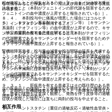
眠が発現したとの報告があるので、フェニトインの投与量に
な増強をみることがある〔７．用法及び用量に関連する注意
注意すること（本剤がフェニトインの肝代謝を阻害するため
の項参照〕。
フェニトインの血中濃度が上昇すると報告されている）］。
８．４． 本剤投与中に痛風が増悪した場合にはコルヒチ
８）． キサンチン系薬剤（テオフィリン等）［キサンチン
ン、インドメタシン等を併用すること。
系薬剤（テオフィリン等）の血中濃度が上昇するので、キサ
（特定の背景を有する患者に関する注意）
ンチン系薬剤の投与量に注意すること（本剤がテオフィリン
の代謝酵素であるキサンチンオキシダーゼを阻害するためテ
（腎機能障害患者）
オフィリンの血中濃度が上昇すると報告されている）］。
腎機能障害患者：投与量の減量や投与間隔の延長を考慮する
９）． ジダノシン［健康成人及びＨＩＶ患者において、ジ
こと（本剤やその代謝物の排泄が遅延し高い血中濃度が持続
ダノシンのＣｍａｘ及びＡＵＣが２倍に上昇したとの報告が
する）、特に腎不全患者に副作用が発現した場合は重篤な転
あるので、ジダノシンの投与量に注意すること（なお、ジダ
帰をたどることがあり、死亡例も報告されている。
ノシンの半減期には影響は見られていない）（本剤がジダノ
シンの代謝酵素であるキサンチンオキシダーゼを阻害するた
（肝機能障害患者）
め、ジダノシンの血中濃度が上昇すると考えられる）］。
９．３．１． 肝疾患を有する患者又はその既往歴のある患
次の医薬品との併用により過敏反応を発現するとの報告があ
者：定期的に肝機能検査を実施すること（肝障害が発現又は
る。患者の状態を注意深く観察し、発熱を伴う皮疹等の過敏
増悪するおそれがある）。
症状が発現した場合には直ちに両剤の投与を中止すること。
相互作用
１）． ペントスタチン［重症の過敏反応＜過敏性血管炎＞