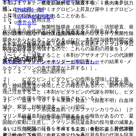
本剤はキサンチンオキシダーゼを阻害する〔１８．１参
１１．１．８． 横紋筋融解症（頻度不明）：筋肉痛、脱力
照〕。
感、ＣＫ上昇、血中ミオグロビン上昇及び尿中ミオグロビン
監修医師一覧
上昇等の症状があらわれることがある。
UpToDate特別割引
１０．２． 併用注意：
運営会社
１１．１．９． 無菌性髄膜炎（頻度不明）：項部硬直、発
次の医薬品の代謝又は排泄を阻害するとの報告がある。
熱、頭痛、悪心・嘔吐又は意識障害等の症状を伴う無菌性髄
© 2021 HOKUTO Inc. All rights reserved.
膜炎があらわれることがある（なお、本剤投与後数時間で発
１）． メルカプトプリン水和物、アザチオプリン［骨髄抑
※本製品は疾病の診断・治療・予防を目的としたプログラム
症した例も報告されている）。
制等の副作用を増強するので、これらの薬剤の用量を１／
ではありません。
３〜１／４に減量すること（本剤がアザチオプリンの代謝酵
その他の副作用
素であるキサンチンオキシダーゼを阻害し、その結果６−メ
利用規約
プライバシーポリシー
お問い合わせ
ルカプトプリンの血中濃度が上昇する）］。
１１．２． その他の副作用
２）． ビダラビン［ビダラビンの作用を増強し幻覚・振
１）． 過敏症：（０．１〜５％未満）発疹、（頻度不明）
戦・神経障害等が発現したとの報告があるので、副作用の発
そう痒、関節痛。
現に注意すること（本剤がビダラビンの代謝を抑制し、ビダ
ラビンの作用を増強すると報告されている）］。
２）． 血液：（０．１％未満）貧血、（頻度不明）白血球
減少、紫斑、好酸球増多、リンパ節症。
３）． クマリン系抗凝血剤（ワルファリンカリウム）［ク
マリン系抗凝血剤の作用を増強するとの報告があるので、凝
３）． 腎臓：（頻度不明）腎機能異常。
固能の変動に注意し、クマリン系抗凝血剤の投与量の減量あ
るいは投与間隔の延長を考慮すること（本剤による肝代謝酵
４）． 消化器：（０．１〜５％未満）食欲不振、胃部不快
素活性の低下作用により、クマリン系抗凝血剤の代謝を阻害
感、軟便、下痢、（頻度不明）口内炎。