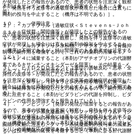
が発現したとの報告があるので、患者の状態を注意深く観察
本剤はキサンチンオキシダーゼを阻害する〔１８．１参
し、発熱を伴う皮疹等の過敏症状が発現した場合には直ちに
照〕。
両剤の投与を中止すること（機序は不明である）］。
１０．２． 併用注意：
２）． カプトプリル［過敏症状＜Ｓｔｅｖｅｎｓ−Ｊｏｈ
ｎｓｏｎ症候群・関節痛等＞が発現したとの報告があるの
次の医薬品の代謝又は排泄を阻害するとの報告がある。
で、患者の状態を注意深く観察し、発熱を伴う皮疹等の過敏
症状が発現した場合には直ちに両剤の投与を中止すること
１）． メルカプトプリン水和物、アザチオプリン［骨髄抑
（機序は不明であるが、特に腎障害のある患者では注意する
制等の副作用を増強するので、これらの薬剤の用量を１／
こと）］。
３〜１／４に減量すること（本剤がアザチオプリンの代謝酵
素であるキサンチンオキシダーゼを阻害し、その結果６−メ
３）． ヒドロクロロチアジド［重症の過敏反応＜悪寒・全
ルカプトプリンの血中濃度が上昇する）］。
身性の皮疹等＞が発現したとの報告があるので、患者の状態
を注意深く観察し、発熱を伴う皮疹等の過敏症状が発現した
２）． ビダラビン［ビダラビンの作用を増強し幻覚・振
場合には直ちに両剤の投与を中止すること（機序は不明であ
戦・神経障害等が発現したとの報告があるので、副作用の発
る）］。
現に注意すること（本剤がビダラビンの代謝を抑制し、ビダ
ラビンの作用を増強すると報告されている）］。
４）． アンピシリン［発疹の発現が増加するとの報告があ
るので、患者の状態を注意深く観察し、発熱を伴う皮疹等の
３）． クマリン系抗凝血剤（ワルファリンカリウム）［ク
過敏症状が発現した場合には直ちに両剤の投与を中止するこ
マリン系抗凝血剤の作用を増強するとの報告があるので、凝
と（機序は不明であるが、本剤又は高尿酸血症によりアンピ
固能の変動に注意し、クマリン系抗凝血剤の投与量の減量あ
シリンの過敏反応が増強される可能性が報告されてい
るいは投与間隔の延長を考慮すること（本剤による肝代謝酵