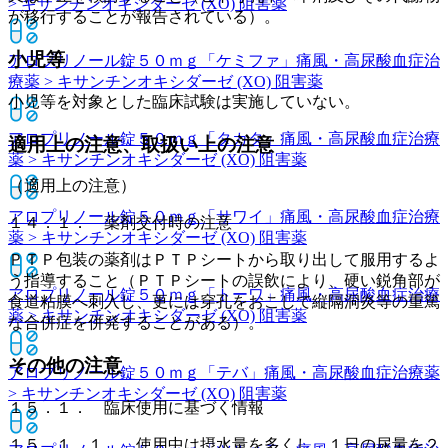
> キサンチンオキシダーゼ (XO) 阻害薬
が移行することが報告されている）。
小児等
アロプリノール錠５０ｍｇ「ケミファ」
痛風・高尿酸血症治
療薬 > キサンチンオキシダーゼ (XO) 阻害薬
小児等を対象とした臨床試験は実施していない。
アロプリノール錠５０ｍｇ「タカタ」
痛風・高尿酸血症治療
適用上の注意、取扱い上の注意
薬 > キサンチンオキシダーゼ (XO) 阻害薬
（適用上の注意）
アロプリノール錠５０ｍｇ「サワイ」
痛風・高尿酸血症治療
１４．１． 薬剤交付時の注意
薬 > キサンチンオキシダーゼ (XO) 阻害薬
ＰＴＰ包装の薬剤はＰＴＰシートから取り出して服用するよ
う指導すること（ＰＴＰシートの誤飲により、硬い鋭角部が
アロプリノール錠５０ｍｇ「トーワ」
痛風・高尿酸血症治療
食道粘膜へ刺入し、更には穿孔をおこして縦隔洞炎等の重篤
薬 > キサンチンオキシダーゼ (XO) 阻害薬
な合併症を併発することがある）。
その他の注意
アロプリノール錠５０ｍｇ「テバ」
痛風・高尿酸血症治療薬
> キサンチンオキシダーゼ (XO) 阻害薬
１５．１． 臨床使用に基づく情報
１５．１．１． 使用中は摂水量を多くし、１日の尿量を２