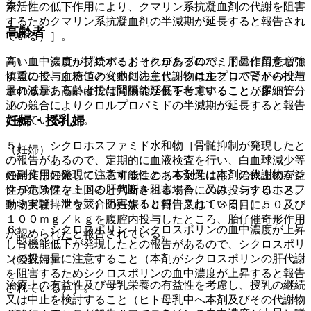
る）］。
素活性の低下作用により、クマリン系抗凝血剤の代謝を阻害
するためクマリン系抗凝血剤の半減期が延長すると報告され
高齢者
ている）］。
４）． クロルプロパミド［クロルプロパミドの作用を増強
高い血中濃度が持続するおそれがあるので、用量に留意して
するので、血糖値の変動に注意し、クロルプロパミドの投与
慎重に投与すること（本剤の主代謝物は主として腎から排泄
量の減量あるいは投与間隔の延長を考慮すること（尿細管分
されるが、高齢者では腎機能が低下していることが多い）。
泌の競合によりクロルプロパミドの半減期が延長すると報告
妊婦・授乳婦
されている）］。
５）． シクロホスファミド水和物［骨髄抑制が発現したと
（妊婦）
の報告があるので、定期的に血液検査を行い、白血球減少等
の副作用の発現に注意すること（本剤又は本剤の代謝物がシ
妊婦又は妊娠している可能性のある女性には、治療上の有益
クロホスファミドの肝代謝を阻害する、又は、シクロホスフ
性が危険性を上回ると判断される場合にのみ投与すること。
ァミド腎排泄を競合阻害すると報告されている）］。
動物実験（マウス）の妊娠１０日目又は１３日目に５０及び
１００ｍｇ／ｋｇを腹腔内投与したところ、胎仔催奇形作用
６）． シクロスポリン［シクロスポリンの血中濃度が上昇
が認められたと報告されている。
し腎機能低下が発現したとの報告があるので、シクロスポリ
ンの投与量に注意すること（本剤がシクロスポリンの肝代謝
（授乳婦）
を阻害するためシクロスポリンの血中濃度が上昇すると報告
治療上の有益性及び母乳栄養の有益性を考慮し、授乳の継続
されている）］。
又は中止を検討すること（ヒト母乳中へ本剤及びその代謝物