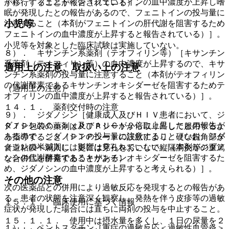
７）． フェニトイン［フェニトインの血中濃度が上昇し嗜
が移行することが報告されている）。
眠が発現したとの報告があるので、フェニトインの投与量に
小児等
注意すること（本剤がフェニトインの肝代謝を阻害するため
フェニトインの血中濃度が上昇すると報告されている）］。
小児等を対象とした臨床試験は実施していない。
８）． キサンチン系薬剤（テオフィリン等）［キサンチン
系薬剤（テオフィリン等）の血中濃度が上昇するので、キサ
適用上の注意、取扱い上の注意
ンチン系薬剤の投与量に注意すること（本剤がテオフィリン
の代謝酵素であるキサンチンオキシダーゼを阻害するためテ
（適用上の注意）
オフィリンの血中濃度が上昇すると報告されている）］。
１４．１． 薬剤交付時の注意
９）． ジダノシン［健康成人及びＨＩＶ患者において、ジ
ダノシンのＣｍａｘ及びＡＵＣが２倍に上昇したとの報告が
ＰＴＰ包装の薬剤はＰＴＰシートから取り出して服用するよ
あるので、ジダノシンの投与量に注意すること（なお、ジダ
う指導すること（ＰＴＰシートの誤飲により、硬い鋭角部が
ノシンの半減期には影響は見られていない）（本剤がジダノ
食道粘膜へ刺入し、更には穿孔をおこして縦隔洞炎等の重篤
シンの代謝酵素であるキサンチンオキシダーゼを阻害するた
な合併症を併発することがある）。
め、ジダノシンの血中濃度が上昇すると考えられる）］。
その他の注意
次の医薬品との併用により過敏反応を発現するとの報告があ
る。患者の状態を注意深く観察し、発熱を伴う皮疹等の過敏
１５．１． 臨床使用に基づく情報
症状が発現した場合には直ちに両剤の投与を中止すること。
１５．１．１． 使用中は摂水量を多くし、１日の尿量を２
１）． ペントスタチン［重症の過敏反応＜過敏性血管炎＞