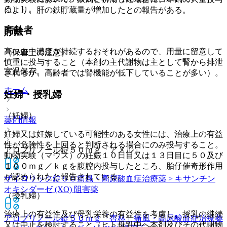
る）］。
により、肝の鉄貯蔵量が増加したとの報告がある。
高齢者
貯法
高い血中濃度が持続するおそれがあるので、用量に留意して
（保管上の注意）
慎重に投与すること（本剤の主代謝物は主として腎から排泄
室温保存。
されるが、高齢者では腎機能が低下していることが多い）。
ホーム
妊婦・授乳婦
（妊婦）
薬剤情報
妊婦又は妊娠している可能性のある女性には、治療上の有益
性が危険性を上回ると判断される場合にのみ投与すること。
アロプリノール錠５０ｍｇ「アメル」
動物実験（マウス）の妊娠１０日目又は１３日目に５０及び
１００ｍｇ／ｋｇを腹腔内投与したところ、胎仔催奇形作用
が認められたと報告されている。
ザイロリック錠５０
痛風・高尿酸血症治療薬 > キサンチン
オキシダーゼ (XO) 阻害薬
（授乳婦）
治療上の有益性及び母乳栄養の有益性を考慮し、授乳の継続
アロプリノール錠５０ｍｇ「杏林」
痛風・高尿酸血症治療薬
又は中止を検討すること（ヒト母乳中へ本剤及びその代謝物