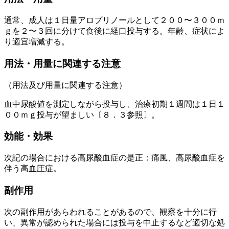
通常、成人は１日量アロプリノールとして２００〜３００ｍ
ｇを２〜３回に分けて食後に経口投与する。年齢、症状によ
り適宜増減する。
用法・用量に関連する注意
（用法及び用量に関連する注意）
血中尿酸値を測定しながら投与し、治療初期１週間は１日１
００ｍｇ投与が望ましい〔８．３参照〕。
効能・効果
次記の場合における高尿酸血症の是正：痛風、高尿酸血症を
伴う高血圧症。
副作用
次の副作用があらわれることがあるので、観察を十分に行
い、異常が認められた場合には投与を中止するなど適切な処