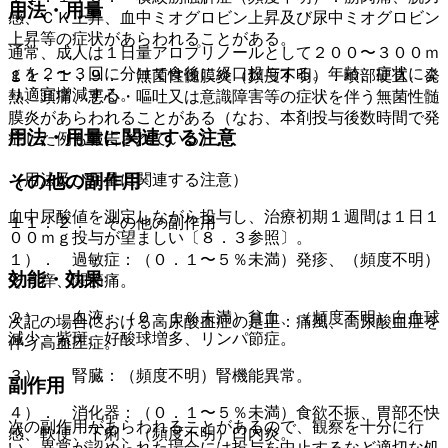
用法・用量
感、ＣＫ上昇、血中ミオグロビン上昇及び尿中ミオグロビン
上昇等の症状があらわれることがある。
通常、成人は１日量アロプリノールとして２００〜３００ｍ
ｇを２〜３回に分けて食後に経口投与する。年齢、症状によ
１１．１．９． 無菌性髄膜炎（頻度不明）：項部硬直、発
り適宜増減する。
熱、頭痛、悪心・嘔吐又は意識障害等の症状を伴う無菌性髄
膜炎があらわれることがある（なお、本剤投与後数時間で発
用法・用量に関連する注意
症した例も報告されている）。
（用法及び用量に関連する注意）
その他の副作用
血中尿酸値を測定しながら投与し、治療初期１週間は１日１
１１．２． その他の副作用
００ｍｇ投与が望ましい〔８．３参照〕。
１）． 過敏症：（０．１〜５％未満）発疹、（頻度不明）
効能・効果
そう痒、関節痛。
２）． 血液：（０．１％未満）貧血、（頻度不明）白血球
次記の場合における高尿酸血症の是正：痛風、高尿酸血症を
減少、紫斑、好酸球増多、リンパ節症。
伴う高血圧症。
３）． 腎臓：（頻度不明）腎機能異常。
副作用
４）． 消化器：（０．１〜５％未満）食欲不振、胃部不快
次の副作用があらわれることがあるので、観察を十分に行
感、軟便、下痢、（頻度不明）口内炎。
い、異常が認められた場合には投与を中止するなど適切な処