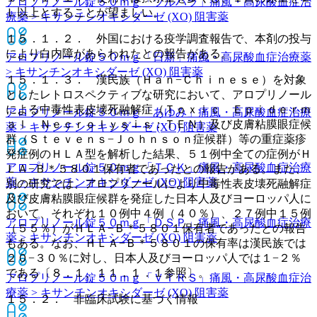
アロプリノール錠５０ｍｇ「ツルハラ」
痛風・高尿酸血症治
Ｌ以上とすることが望ましい。
療薬 > キサンチンオキシダーゼ (XO) 阻害薬
１５．１．２． 外国における疫学調査報告で、本剤の投与
により白内障があらわれたとの報告がある。
アロプリノール錠５０ｍｇ「日新」
痛風・高尿酸血症治療薬
> キサンチンオキシダーゼ (XO) 阻害薬
１５．１．３． 漢民族（Ｈａｎ−Ｃｈｉｎｅｓｅ）を対象
としたレトロスペクティブな研究において、アロプリノール
による中毒性表皮壊死融解症（Ｔｏｘｉｃ Ｅｐｉｄｅｒｍ
アロプリノール錠５０ｍｇ「あゆみ」
痛風・高尿酸血症治療
ａｌ Ｎｅｃｒｏｌｙｓｉｓ：ＴＥＮ）及び皮膚粘膜眼症候
薬 > キサンチンオキシダーゼ (XO) 阻害薬
群（Ｓｔｅｖｅｎｓ−Ｊｏｈｎｓｏｎ症候群）等の重症薬疹
発症例のＨＬＡ型を解析した結果、５１例中全ての症例がＨ
アロプリノール錠５０ｍｇ「ＴＣＫ」
痛風・高尿酸血症治療
ＬＡ−Ｂ＊５８０１保有者であったとの報告がある。また、
薬 > キサンチンオキシダーゼ (XO) 阻害薬
別の研究では、アロプリノールにより中毒性表皮壊死融解症
及び皮膚粘膜眼症候群を発症した日本人及びヨーロッパ人に
おいて、それぞれ１０例中４例（４０％）、２７例中１５例
アロプリノール錠５０ｍｇ「ＤＳＰ」
痛風・高尿酸血症治療
（５５％）がＨＬＡ−Ｂ＊５８０１保有者であったとの報告
薬 > キサンチンオキシダーゼ (XO) 阻害薬
もある。なお、ＨＬＡ−Ｂ＊５８０１の保有率は漢民族では
２０−３０％に対し、日本人及びヨーロッパ人では１−２％
である〔８．１、１１．１．１参照〕。
アロプリノール錠５０ｍｇ「ＶＴＲＳ」
痛風・高尿酸血症治
療薬 > キサンチンオキシダーゼ (XO) 阻害薬
１５．２． 非臨床試験に基づく情報