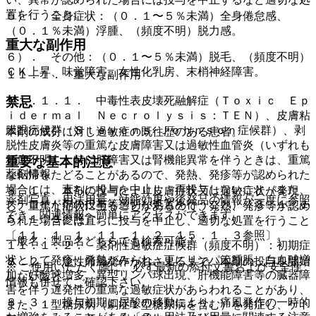
置を行うこと。
５）． 全身症状：（０．１〜５％未満）全身倦怠感、
（０．１％未満）浮腫、（頻度不明）脱力感。
重大な副作用
６）． その他：（０．１〜５％未満）脱毛、（頻度不明）
ＣＫ上昇、味覚障害、女性化乳房、末梢神経障害。
１１．１． 重大な副作用
１１．１．１． 中毒性表皮壊死融解症（Ｔｏｘｉｃ Ｅｐ
禁忌
ｉｄｅｒｍａｌ Ｎｅｃｒｏｌｙｓｉｓ：ＴＥＮ）、皮膚粘
膜眼症候群（Ｓｔｅｖｅｎｓ−Ｊｏｈｎｓｏｎ症候群）、剥
本剤の成分に対し過敏症の既往歴のある患者。
脱性皮膚炎等の重篤な皮膚障害又は過敏性血管炎（いずれも
頻度不明）：特に肝障害又は腎機能異常を伴うときは、重篤
重要な基本的注意
薬剤情報
な転帰をたどることがあるので、発熱、発疹等が認められた
場合には、直ちに投与を中止し、再投与しないこと（また、
８．１． 本剤の投与により皮膚症状又は過敏症状が発現
薬剤写真、用法用量、効能効果や後発品の情報が一度に参照
ステロイド剤の投与等適切な処置を行うこと）〔８．１、１
し、重篤な症状に至ることがあるので、発熱、発疹等が認め
でき、関連情報へ簡単にアクセスができます。
５．１．３参照〕。
られた場合には直ちに投与を中止し、適切な処置を行うこと
〔１１．１．１、１１．１．２、１５．１．３参照〕。
一般名、製品名どちらでも検索可能！
１１．１．２． 薬剤性過敏症症候群（頻度不明）：初期症
状として発疹、発熱がみられ、更にリンパ節腫脹、白血球増
８．２． 急性痛風発作がおさまるまで、本剤の投与を開始
※ ご使用いただく際に、必ず最新の添付文書および安全性
加、好酸球増多、異型リンパ球出現、肝機能障害等の臓器障
しないこと。
情報も併せてご確認下さい。
害を伴う遅発性の重篤な過敏症状があらわれることがあり、
８．３． 投与初期に尿酸の移動により、痛風発作の一時的
また、１型糖尿病（劇症１型糖尿病を含む）を発症し、ケト