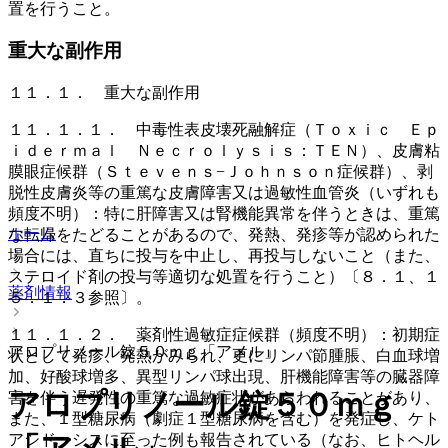
置を行うこと。
重大な副作用
１１．１． 重大な副作用
１１．１．１． 中毒性表皮壊死融解症（Ｔｏｘｉｃ Ｅｐ
ｉｄｅｒｍａｌ Ｎｅｃｒｏｌｙｓｉｓ：ＴＥＮ）、皮膚粘
膜眼症候群（Ｓｔｅｖｅｎｓ−Ｊｏｈｎｓｏｎ症候群）、剥
脱性皮膚炎等の重篤な皮膚障害又は過敏性血管炎（いずれも
頻度不明）：特に肝障害又は腎機能異常を伴うときは、重篤
ホーム
な転帰をたどることがあるので、発熱、発疹等が認められた
場合には、直ちに投与を中止し、再投与しないこと（また、
ステロイド剤の投与等適切な処置を行うこと）〔８．１、１
薬剤情報
５．１．３参照〕。
１１．１．２． 薬剤性過敏症症候群（頻度不明）：初期症
アロプリノール錠５０ｍｇ「アメル」
状として発疹、発熱がみられ、更にリンパ節腫脹、白血球増
加、好酸球増多、異型リンパ球出現、肝機能障害等の臓器障
アロプリノール錠５０ｍｇ
害を伴う遅発性の重篤な過敏症状があらわれることがあり、
また、１型糖尿病（劇症１型糖尿病を含む）を発症し、ケト
アシドーシスに至った例も報告されている（なお、ヒトヘル