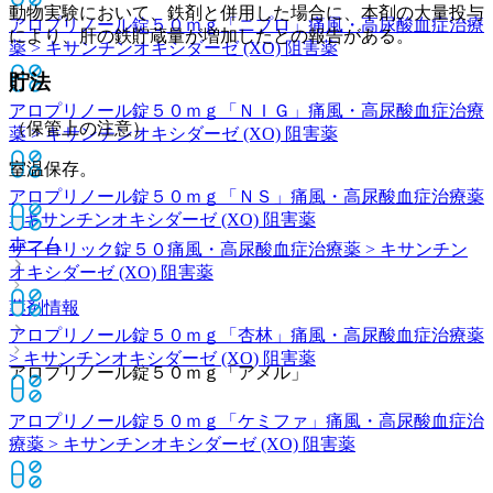
動物実験において、鉄剤と併用した場合に、本剤の大量投与
アロプリノール錠５０ｍｇ「ニプロ」
痛風・高尿酸血症治療
により、肝の鉄貯蔵量が増加したとの報告がある。
薬 > キサンチンオキシダーゼ (XO) 阻害薬
貯法
アロプリノール錠５０ｍｇ「ＮＩＧ」
痛風・高尿酸血症治療
（保管上の注意）
薬 > キサンチンオキシダーゼ (XO) 阻害薬
室温保存。
アロプリノール錠５０ｍｇ「ＮＳ」
痛風・高尿酸血症治療薬
> キサンチンオキシダーゼ (XO) 阻害薬
ホーム
ザイロリック錠５０
痛風・高尿酸血症治療薬 > キサンチン
オキシダーゼ (XO) 阻害薬
薬剤情報
アロプリノール錠５０ｍｇ「杏林」
痛風・高尿酸血症治療薬
> キサンチンオキシダーゼ (XO) 阻害薬
アロプリノール錠５０ｍｇ「アメル」
アロプリノール錠５０ｍｇ「ケミファ」
痛風・高尿酸血症治
療薬 > キサンチンオキシダーゼ (XO) 阻害薬