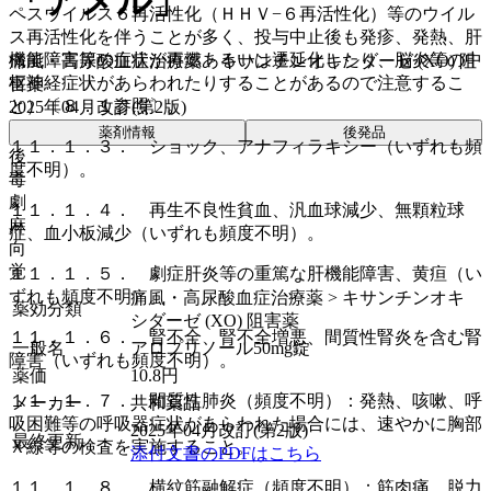
「アメル」
ペスウイルス６再活性化（ＨＨＶ−６再活性化）等のウイル
ス再活性化を伴うことが多く、投与中止後も発疹、発熱、肝
機能障害等の症状が再燃あるいは遷延化したり、脳炎等の中
痛風・高尿酸血症治療薬 > キサンチンオキシダーゼ (XO) 阻
枢神経症状があらわれたりすることがあるので注意するこ
害薬
と）〔８．１参照〕。
2025年04月改訂(第2版)
薬剤情報
後発品
１１．１．３． ショック、アナフィラキシー（いずれも頻
後
度不明）。
毒
劇
１１．１．４． 再生不良性貧血、汎血球減少、無顆粒球
麻
症、血小板減少（いずれも頻度不明）。
向
覚
１１．１．５． 劇症肝炎等の重篤な肝機能障害、黄疸（い
ずれも頻度不明）。
痛風・高尿酸血症治療薬 > キサンチンオキ
薬効分類
シダーゼ (XO) 阻害薬
１１．１．６． 腎不全、腎不全増悪、間質性腎炎を含む腎
一般名
アロプリノール50mg錠
障害（いずれも頻度不明）。
薬価
10.8
円
１１．１．７． 間質性肺炎（頻度不明）：発熱、咳嗽、呼
メーカー
共和薬品
吸困難等の呼吸器症状があらわれた場合には、速やかに胸部
2025年04月改訂(第2版)
最終更新
Ｘ線等の検査を実施すること。
添付文書のPDFはこちら
１１．１．８． 横紋筋融解症（頻度不明）：筋肉痛、脱力