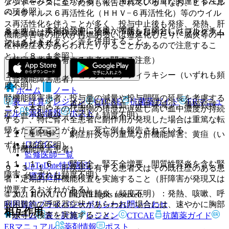
な増強をみることがある〔７．用法及び用量に関連する注意
アシドーシスに至った例も報告されている（なお、ヒトヘル
の項参照〕。
ペスウイルス６再活性化（ＨＨＶ−６再活性化）等のウイル
ス再活性化を伴うことが多く、投与中止後も発疹、発熱、肝
８．４． 本剤投与中に痛風が増悪した場合にはコルヒチ
※本製品は疾病の診断・治療・予防を目的としたプログラム
機能障害等の症状が再燃あるいは遷延化したり、脳炎等の中
ン、インドメタシン等を併用すること。
ではありません。
枢神経症状があらわれたりすることがあるので注意するこ
と）〔８．１参照〕。
（特定の背景を有する患者に関する注意）
１１．１．３． ショック、アナフィラキシー（いずれも頻
（腎機能障害患者）
度不明）。
ホーム
ノート
腎機能障害患者：投与量の減量や投与間隔の延長を考慮する
表・計算
レジメン
CTCAE
抗菌薬ガイド
ERマニュ
１１．１．４． 再生不良性貧血、汎血球減少、無顆粒球
こと（本剤やその代謝物の排泄が遅延し高い血中濃度が持続
アル
薬剤情報
ポスト
症、血小板減少（いずれも頻度不明）。
する）、特に腎不全患者に副作用が発現した場合は重篤な転
帰をたどることがあり、死亡例も報告されている。
新規登録
１１．１．５． 劇症肝炎等の重篤な肝機能障害、黄疸（い
ログイン
ずれも頻度不明）。
（肝機能障害患者）
監修医師一覧
１１．１．６． 腎不全、腎不全増悪、間質性腎炎を含む腎
UpToDate特別割引
９．３．１． 肝疾患を有する患者又はその既往歴のある患
障害（いずれも頻度不明）。
運営会社
者：定期的に肝機能検査を実施すること（肝障害が発現又は
増悪するおそれがある）。
１１．１．７． 間質性肺炎（頻度不明）：発熱、咳嗽、呼
© 2021 HOKUTO Inc. All rights reserved.
利用規約
プライバシーポリシー
お問い合わせ
吸困難等の呼吸器症状があらわれた場合には、速やかに胸部
相互作用
Ｘ線等の検査を実施すること。
ホーム
表・計算
レジメン
CTCAE
抗菌薬ガイド
ERマニュアル
薬剤情報
ポスト