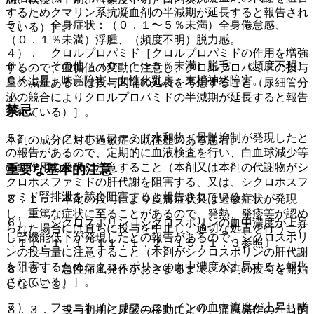
するためクマリン系抗凝血剤の半減期が延長すると報告され
５）． 全身症状：（０．１〜５％未満）全身倦怠感、
ている）］。
（０．１％未満）浮腫、（頻度不明）脱力感。
４）． クロルプロパミド［クロルプロパミドの作用を増強
６）． その他：（０．１〜５％未満）脱毛、（頻度不明）
するので、血糖値の変動に注意し、クロルプロパミドの投与
ＣＫ上昇、味覚障害、女性化乳房、末梢神経障害。
量の減量あるいは投与間隔の延長を考慮すること（尿細管分
泌の競合によりクロルプロパミドの半減期が延長すると報告
禁忌
されている）］。
５）． シクロホスファミド水和物［骨髄抑制が発現したと
本剤の成分に対し過敏症の既往歴のある患者。
の報告があるので、定期的に血液検査を行い、白血球減少等
の副作用の発現に注意すること（本剤又は本剤の代謝物がシ
重要な基本的注意
クロホスファミドの肝代謝を阻害する、又は、シクロホスフ
ァミド腎排泄を競合阻害すると報告されている）］。
８．１． 本剤の投与により皮膚症状又は過敏症状が発現
し、重篤な症状に至ることがあるので、発熱、発疹等が認め
６）． シクロスポリン［シクロスポリンの血中濃度が上昇
られた場合には直ちに投与を中止し、適切な処置を行うこと
し腎機能低下が発現したとの報告があるので、シクロスポリ
〔１１．１．１、１１．１．２、１５．１．３参照〕。
ンの投与量に注意すること（本剤がシクロスポリンの肝代謝
を阻害するためシクロスポリンの血中濃度が上昇すると報告
８．２． 急性痛風発作がおさまるまで、本剤の投与を開始
されている）］。
しないこと。
７）． フェニトイン［フェニトインの血中濃度が上昇し嗜
８．３． 投与初期に尿酸の移動により、痛風発作の一時的