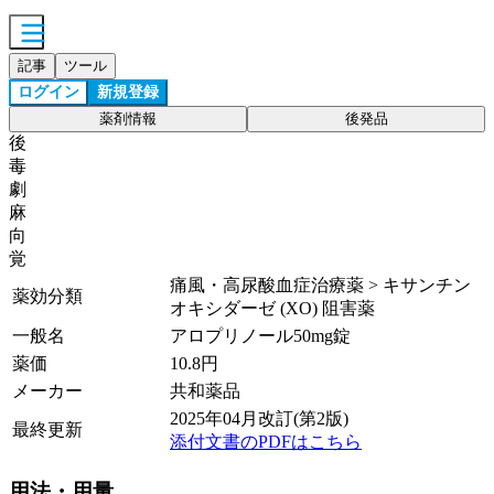
記事
ツール
ログイン
新規登録
薬剤情報
後発品
後
毒
劇
麻
向
覚
痛風・高尿酸血症治療薬 > キサンチン
薬効分類
オキシダーゼ (XO) 阻害薬
一般名
アロプリノール50mg錠
薬価
10.8
円
メーカー
共和薬品
2025年04月改訂(第2版)
最終更新
添付文書のPDFはこちら
用法・用量