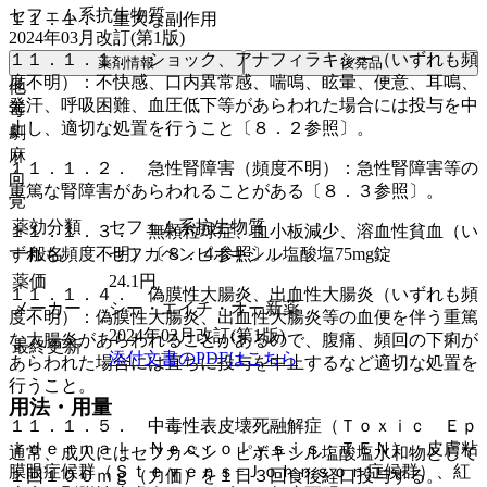
セフェム系抗生物質
１１．１． 重大な副作用
2024年03月改訂(第1版)
１１．１．１． ショック、アナフィラキシー（いずれも頻
薬剤情報
後発品
度不明）：不快感、口内異常感、喘鳴、眩暈、便意、耳鳴、
他
発汗、呼吸困難、血圧低下等があらわれた場合には投与を中
毒
止し、適切な処置を行うこと〔８．２参照〕。
劇
麻
１１．１．２． 急性腎障害（頻度不明）：急性腎障害等の
向
重篤な腎障害があらわれることがある〔８．３参照〕。
覚
薬効分類
セフェム系抗生物質
１１．１．３． 無顆粒球症、血小板減少、溶血性貧血（い
一般名
セフカペンピボキシル塩酸塩75mg錠
ずれも頻度不明）〔８．４参照〕。
薬価
24.1
円
１１．１．４． 偽膜性大腸炎、出血性大腸炎（いずれも頻
メーカー
シー・エイチ・オー新薬
度不明）：偽膜性大腸炎、出血性大腸炎等の血便を伴う重篤
2024年03月改訂(第1版)
な大腸炎があらわれることがあるので、腹痛、頻回の下痢が
最終更新
添付文書のPDFはこちら
あらわれた場合には直ちに投与を中止するなど適切な処置を
行うこと。
用法・用量
１１．１．５． 中毒性表皮壊死融解症（Ｔｏｘｉｃ Ｅｐ
ｉｄｅｒｍａｌ Ｎｅｃｒｏｌｙｓｉｓ：ＴＥＮ）、皮膚粘
通常、成人にはセフカペン ピボキシル塩酸塩水和物として
膜眼症候群（Ｓｔｅｖｅｎｓ−Ｊｏｈｎｓｏｎ症候群）、紅
１回１００ｍｇ（力価）を１日３回食後経口投与する。