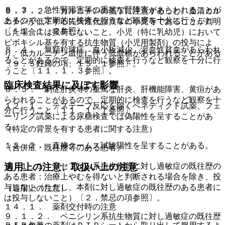
８．３． 急性腎障害等の重篤な腎障害があらわれることが
９．７．２． カルニチンの低下に注意すること。血清カル
あるので、定期的に検査を行うなど観察を十分に行うこと
ニチンが低下する先天性代謝異常の小児等であることが判明
〔１１．１．２参照〕。
した場合には投与しないこと。小児（特に乳幼児）において
ピボキシル基を有する抗生物質（小児用製剤）の投与によ
８．４． 無顆粒球症、血小板減少、溶血性貧血があらわれ
り、低カルニチン血症に伴う低血糖があらわれることがある
ることがあるので、定期的に検査を行うなど観察を十分に行
〔９．５妊婦の項、１５．１参照〕。
うこと〔１１．１．３参照〕。
臨床検査結果に及ぼす影響
８．５． 劇症肝炎等の重篤な肝炎、肝機能障害、黄疸があ
らわれることがあるので、定期的に検査を行うなど観察を十
１２．１． テステープ反応を除くベネディクト試薬、フェ
分に行うこと〔１１．１．７参照〕。
ーリング試薬による尿糖検査では偽陽性を呈することがあ
る。
（特定の背景を有する患者に関する注意）
１２．２． 直接クームス試験陽性を呈することがある。
（合併症・既往歴等のある患者）
９．１．１． セフェム系抗生物質に対し過敏症の既往歴の
適用上の注意、取扱い上の注意
ある患者：治療上やむを得ないと判断される場合を除き、投
与しない（ただし、本剤に対し過敏症の既往歴のある患者に
（適用上の注意）
は投与しないこと）〔２．禁忌の項参照〕。
１４．１． 薬剤交付時の注意
９．１．２． ペニシリン系抗生物質に対し過敏症の既往歴