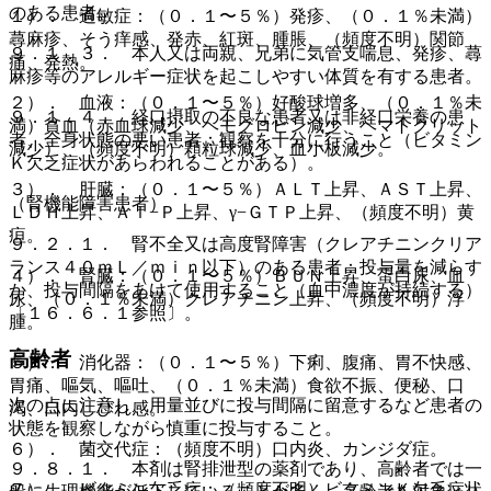
のある患者。
１）． 過敏症：（０．１〜５％）発疹、（０．１％未満）
蕁麻疹、そう痒感、発赤、紅斑、腫脹、（頻度不明）関節
９．１．３． 本人又は両親、兄弟に気管支喘息、発疹、蕁
痛、発熱。
麻疹等のアレルギー症状を起こしやすい体質を有する患者。
２）． 血液：（０．１〜５％）好酸球増多、（０．１％未
９．１．４． 経口摂取の不良な患者又は非経口栄養の患
満）貧血（赤血球減少、ヘモグロビン減少、ヘマトクリット
者、全身状態の悪い患者：観察を十分に行うこと（ビタミン
減少）、（頻度不明）顆粒球減少、血小板減少。
Ｋ欠乏症状があらわれることがある）。
３）． 肝臓：（０．１〜５％）ＡＬＴ上昇、ＡＳＴ上昇、
（腎機能障害患者）
ＬＤＨ上昇、Ａｌ−Ｐ上昇、γ−ＧＴＰ上昇、（頻度不明）黄
疸。
９．２．１． 腎不全又は高度腎障害（クレアチニンクリア
ランス４０ｍＬ／ｍｉｎ以下）のある患者：投与量を減らす
４）． 腎臓：（０．１〜５％）ＢＵＮ上昇、蛋白尿、血
か、投与間隔をあけて使用すること（血中濃度が持続する）
尿、（０．１％未満）クレアチニン上昇、（頻度不明）浮
〔１６．６．１参照〕。
腫。
高齢者
５）． 消化器：（０．１〜５％）下痢、腹痛、胃不快感、
胃痛、嘔気、嘔吐、（０．１％未満）食欲不振、便秘、口
次の点に注意し、用量並びに投与間隔に留意するなど患者の
渇、口内しびれ感。
状態を観察しながら慎重に投与すること。
６）． 菌交代症：（頻度不明）口内炎、カンジダ症。
９．８．１． 本剤は腎排泄型の薬剤であり、高齢者では一
７）． ビタミン欠乏症：（頻度不明）ビタミンＫ欠乏症状