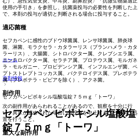
む）、急性気管支炎、中耳炎、副鼻腔炎〉「抗微生物薬適正
使用の手引き」を参照し、抗菌薬投与の必要性を判断した上
で、本剤の投与が適切と判断される場合に投与すること。
適応菌種
セフカペンに感性のブドウ球菌属、レンサ球菌属、肺炎球
菌、淋菌、モラクセラ・カタラーリス（ブランハメラ・カタ
ラーリス）、大腸菌、シトロバクター属、クレブシエラ属、
ホーム
エンテロバクター属、セラチア属、プロテウス属、モルガネ
ラ・モルガニー、プロビデンシア属、インフルエンザ菌、ペ
プトストレプトコッカス属、バクテロイデス属、プレボテラ
薬剤情報
属（プレボテラ・ビビアを除く）、アクネ菌。
副作用
セフカペンピボキシル塩酸塩錠７５ｍｇ「トーワ」
次の副作用があらわれることがあるので、観察を十分に行
セフカペンピボキシル塩酸塩
い、異常が認められた場合には投与を中止するなど適切な処
置を行うこと。
錠７５ｍｇ「トーワ」
重大な副作用