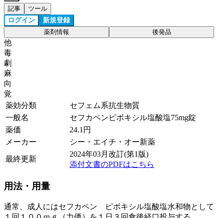
記事
ツール
ログイン
新規登録
薬剤情報
後発品
他
毒
劇
麻
向
覚
薬効分類
セフェム系抗生物質
一般名
セフカペンピボキシル塩酸塩75mg錠
薬価
24.1
円
メーカー
シー・エイチ・オー新薬
2024年03月改訂(第1版)
最終更新
添付文書のPDFはこちら
用法・用量
通常、成人にはセフカペン ピボキシル塩酸塩水和物として
１回１００ｍｇ（力価）を１日３回食後経口投与する。