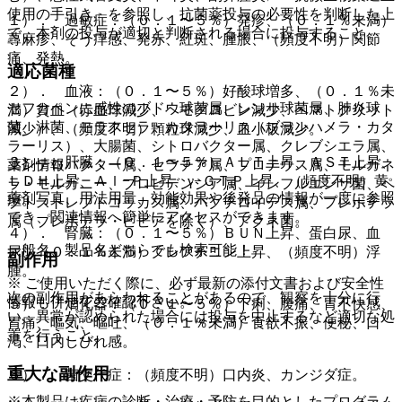
使用の手引き」を参照し、抗菌薬投与の必要性を判断した上
１）． 過敏症：（０．１〜５％）発疹、（０．１％未満）
で、本剤の投与が適切と判断される場合に投与すること。
蕁麻疹、そう痒感、発赤、紅斑、腫脹、（頻度不明）関節
痛、発熱。
適応菌種
２）． 血液：（０．１〜５％）好酸球増多、（０．１％未
セフカペンに感性のブドウ球菌属、レンサ球菌属、肺炎球
満）貧血（赤血球減少、ヘモグロビン減少、ヘマトクリット
菌、淋菌、モラクセラ・カタラーリス（ブランハメラ・カタ
減少）、（頻度不明）顆粒球減少、血小板減少。
ラーリス）、大腸菌、シトロバクター属、クレブシエラ属、
３）． 肝臓：（０．１〜５％）ＡＬＴ上昇、ＡＳＴ上昇、
薬剤情報
エンテロバクター属、セラチア属、プロテウス属、モルガネ
ＬＤＨ上昇、Ａｌ−Ｐ上昇、γ−ＧＴＰ上昇、（頻度不明）黄
ラ・モルガニー、プロビデンシア属、インフルエンザ菌、ペ
薬剤写真、用法用量、効能効果や後発品の情報が一度に参照
疸。
プトストレプトコッカス属、バクテロイデス属、プレボテラ
でき、関連情報へ簡単にアクセスができます。
属（プレボテラ・ビビアを除く）、アクネ菌。
４）． 腎臓：（０．１〜５％）ＢＵＮ上昇、蛋白尿、血
一般名、製品名どちらでも検索可能！
尿、（０．１％未満）クレアチニン上昇、（頻度不明）浮
副作用
腫。
※ ご使用いただく際に、必ず最新の添付文書および安全性
次の副作用があらわれることがあるので、観察を十分に行
情報も併せてご確認下さい。
５）． 消化器：（０．１〜５％）下痢、腹痛、胃不快感、
い、異常が認められた場合には投与を中止するなど適切な処
胃痛、嘔気、嘔吐、（０．１％未満）食欲不振、便秘、口
置を行うこと。
渇、口内しびれ感。
重大な副作用
６）． 菌交代症：（頻度不明）口内炎、カンジダ症。
※本製品は疾病の診断・治療・予防を目的としたプログラム