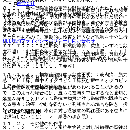
運営会社
８．３． 急性腎障害等の重篤な腎障害があらわれることが
１１．１．６． 間質性肺炎、好酸球性肺炎（いずれも頻度
© 2021 HOKUTO Inc. All rights reserved.
あるので、定期的に検査を行うなど観察を十分に行うこと
不明）：発熱、咳嗽、呼吸困難等の症状があらわれた場合に
〔１１．１．２参照〕。
は投与を中止し、速やかに胸部Ｘ線検査、速やかに血液検査
※本製品は疾病の診断・治療・予防を目的としたプログラム
等を実施し、副腎皮質ホルモン剤の投与等の適切な処置を行
ではありません。
８．４． 無顆粒球症、血小板減少、溶血性貧血があらわれ
うこと。
ることがあるので、定期的に検査を行うなど観察を十分に行
利用規約
プライバシーポリシー
お問い合わせ
うこと〔１１．１．３参照〕。
１１．１．７． 劇症肝炎、肝機能障害、黄疸（いずれも頻
度不明）：劇症肝炎等の重篤な肝炎、ＡＳＴ上昇、ＡＬＴ上
８．５． 劇症肝炎等の重篤な肝炎、肝機能障害、黄疸があ
昇、Ａｌ−Ｐ上昇等を伴う肝機能障害、黄疸があらわれるこ
らわれることがあるので、定期的に検査を行うなど観察を十
とがある〔８．５参照〕。
分に行うこと〔１１．１．７参照〕。
１１．１．８． 横紋筋融解症（頻度不明）：筋肉痛、脱力
（特定の背景を有する患者に関する注意）
感、ＣＫ上昇、血中ミオグロビン上昇及び尿中ミオグロビン
上昇を特徴とする横紋筋融解症があらわれることがあるの
（合併症・既往歴等のある患者）
で、このような場合には、直ちに投与を中止するなど適切な
９．１．１． セフェム系抗生物質に対し過敏症の既往歴の
処置を行うこと。
ある患者：治療上やむを得ないと判断される場合を除き、投
与しない（ただし、本剤に対し過敏症の既往歴のある患者に
その他の副作用
は投与しないこと）〔２．禁忌の項参照〕。
１１．２． その他の副作用
９．１．２． ペニシリン系抗生物質に対し過敏症の既往歴