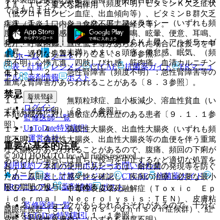
７）． ビタミン欠乏症：（頻度不明）ビタミンＫ欠乏症状
１１．１． 重大な副作用
ではありません。
（低プロトロンビン血症、出血傾向等）、ビタミンＢ群欠乏
１１．１．１． ショック、アナフィラキシー（いずれも頻
症状（舌炎、口内炎、食欲不振、神経炎等）。
度不明）：不快感、口内異常感、喘鳴、眩暈、便意、耳鳴、
８）． その他：（０．１〜５％）ＣＫ上昇、アルドラーゼ
発汗、呼吸困難、血圧低下等があらわれた場合には投与を中
上昇、（０．１％未満）めまい、頭痛、倦怠感、眠気、（頻
止し、適切な処置を行うこと〔８．２参照〕。
ホーム
ノート
度不明）心悸亢進、四肢しびれ感、筋肉痛、血清カルニチン
表・計算
レジメン
CTCAE
抗菌薬ガイド
ERマニュ
１１．１．２． 急性腎障害（頻度不明）：急性腎障害等の
低下。
アル
薬剤情報
ポスト
重篤な腎障害があらわれることがある〔８．３参照〕。
禁忌
新規登録
１１．１．３． 無顆粒球症、血小板減少、溶血性貧血（い
ログイン
ずれも頻度不明）〔８．４参照〕。
本剤の成分に対し過敏症の既往歴のある患者〔９．１．１参
監修医師一覧
照〕。
UpToDate特別割引
１１．１．４． 偽膜性大腸炎、出血性大腸炎（いずれも頻
運営会社
度不明）：偽膜性大腸炎、出血性大腸炎等の血便を伴う重篤
重要な基本的注意
な大腸炎があらわれることがあるので、腹痛、頻回の下痢が
© 2021 HOKUTO Inc. All rights reserved.
あらわれた場合には直ちに投与を中止するなど適切な処置を
利用規約
プライバシーポリシー
お問い合わせ
８．１． 本剤の使用にあたっては、耐性菌の発現等を防ぐ
行うこと。
ホーム
表・計算
レジメン
CTCAE
抗菌薬ガイド
ため、原則として感受性を確認し、疾病の治療上必要な最小
ERマニュアル
薬剤情報
ポスト
限の期間の投与にとどめること。
１１．１．５． 中毒性表皮壊死融解症（Ｔｏｘｉｃ Ｅｐ
ｉｄｅｒｍａｌ Ｎｅｃｒｏｌｙｓｉｓ：ＴＥＮ）、皮膚粘
監修医師一覧
８．２． ショックがあらわれるおそれがあるので、十分な
膜眼症候群（Ｓｔｅｖｅｎｓ−Ｊｏｈｎｓｏｎ症候群）、紅
UpToDate特別割引
問診を行うこと〔１１．１．１参照〕。
皮症（剥脱性皮膚炎）（いずれも頻度不明）。