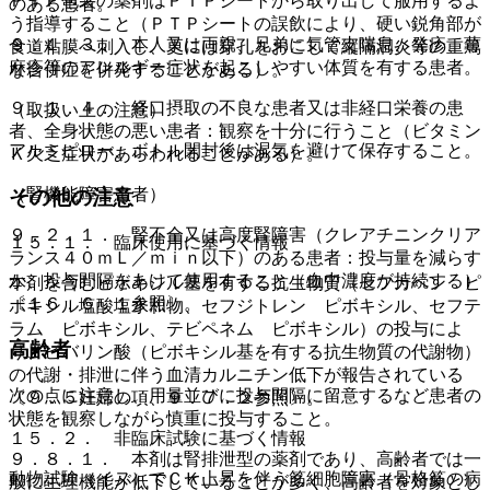
ＰＴＰ包装の薬剤はＰＴＰシートから取り出して服用するよ
のある患者。
う指導すること（ＰＴＰシートの誤飲により、硬い鋭角部が
９．１．３． 本人又は両親、兄弟に気管支喘息、発疹、蕁
食道粘膜へ刺入し、更には穿孔をおこして縦隔洞炎等の重篤
麻疹等のアレルギー症状を起こしやすい体質を有する患者。
な合併症を併発することがある）。
９．１．４． 経口摂取の不良な患者又は非経口栄養の患
（取扱い上の注意）
者、全身状態の悪い患者：観察を十分に行うこと（ビタミン
アルミピロー、ボトル開封後は湿気を避けて保存すること。
Ｋ欠乏症状があらわれることがある）。
（腎機能障害患者）
その他の注意
９．２．１． 腎不全又は高度腎障害（クレアチニンクリア
１５．１． 臨床使用に基づく情報
ランス４０ｍＬ／ｍｉｎ以下）のある患者：投与量を減らす
か、投与間隔をあけて使用すること（血中濃度が持続する）
本剤を含むピボキシル基を有する抗生物質（セフカペン ピ
〔１６．６．１参照〕。
ボキシル塩酸塩水和物、セフジトレン ピボキシル、セフテ
ラム ピボキシル、テビペネム ピボキシル）の投与によ
高齢者
り、ピバリン酸（ピボキシル基を有する抗生物質の代謝物）
の代謝・排泄に伴う血清カルニチン低下が報告されている
次の点に注意し、用量並びに投与間隔に留意するなど患者の
〔９．５妊婦の項、９．７．２参照〕。
状態を観察しながら慎重に投与すること。
１５．２． 非臨床試験に基づく情報
９．８．１． 本剤は腎排泄型の薬剤であり、高齢者では一
動物試験（イヌ）でＣＫ上昇を伴う筋細胞障害（骨格筋の病
般に生理機能が低下していることが多く、高齢者を対象とし