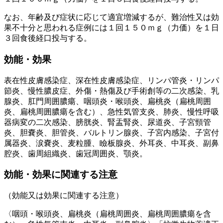
なお、年齢及び症状に応じて適宜増減するが、難治性又は効
果不十分と思われる症例には１回１５０ｍｇ（力価）を１日
３回食後経口投与する。
効能・効果
表在性皮膚感染症、深在性皮膚感染症、リンパ管炎・リンパ
節炎、慢性膿皮症、外傷・熱傷及び手術創等の二次感染、乳
腺炎、肛門周囲膿瘍、咽頭炎・喉頭炎、扁桃炎（扁桃周囲
炎、扁桃周囲膿瘍を含む）、急性気管支炎、肺炎、慢性呼吸
器病変の二次感染、膀胱炎、腎盂腎炎、尿道炎、子宮頸管
炎、胆嚢炎、胆管炎、バルトリン腺炎、子宮内感染、子宮付
属器炎、涙嚢炎、麦粒腫、瞼板腺炎、外耳炎、中耳炎、副鼻
腔炎、歯周組織炎、歯冠周囲炎、顎炎。
効能・効果に関連する注意
（効能又は効果に関連する注意）
〈咽頭・喉頭炎、扁桃炎（扁桃周囲炎、扁桃周囲膿瘍を含