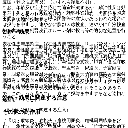
皮症（剥脱性皮膚炎）（いずれも頻度不明）。
なお、年齢及び症状に応じて適宜増減するが、難治性又は効
１１．１．６． 間質性肺炎、好酸球性肺炎（いずれも頻度
果不十分と思われる症例には１回１５０ｍｇ（力価）を１日
不明）：発熱、咳嗽、呼吸困難等の症状があらわれた場合に
３回食後経口投与する。
は投与を中止し、速やかに胸部Ｘ線検査、速やかに血液検査
等を実施し、副腎皮質ホルモン剤の投与等の適切な処置を行
効能・効果
うこと。
表在性皮膚感染症、深在性皮膚感染症、リンパ管炎・リンパ
１１．１．７． 劇症肝炎、肝機能障害、黄疸（いずれも頻
節炎、慢性膿皮症、外傷・熱傷及び手術創等の二次感染、乳
度不明）：劇症肝炎等の重篤な肝炎、ＡＳＴ上昇、ＡＬＴ上
腺炎、肛門周囲膿瘍、咽頭炎・喉頭炎、扁桃炎（扁桃周囲
昇、Ａｌ−Ｐ上昇等を伴う肝機能障害、黄疸があらわれるこ
炎、扁桃周囲膿瘍を含む）、急性気管支炎、肺炎、慢性呼吸
とがある〔８．５参照〕。
器病変の二次感染、膀胱炎、腎盂腎炎、尿道炎、子宮頸管
炎、胆嚢炎、胆管炎、バルトリン腺炎、子宮内感染、子宮付
１１．１．８． 横紋筋融解症（頻度不明）：筋肉痛、脱力
属器炎、涙嚢炎、麦粒腫、瞼板腺炎、外耳炎、中耳炎、副鼻
感、ＣＫ上昇、血中ミオグロビン上昇及び尿中ミオグロビン
腔炎、歯周組織炎、歯冠周囲炎、顎炎。
上昇を特徴とする横紋筋融解症があらわれることがあるの
で、このような場合には、直ちに投与を中止するなど適切な
効能・効果に関連する注意
処置を行うこと。
（効能又は効果に関連する注意）
その他の副作用
〈咽頭・喉頭炎、扁桃炎（扁桃周囲炎、扁桃周囲膿瘍を含
１１．２． その他の副作用
む）、急性気管支炎、中耳炎、副鼻腔炎〉「抗微生物薬適正