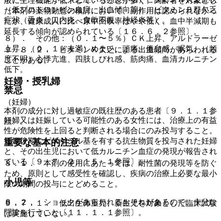
般に生理機能が低下していることが多く、高齢者を対象とし
（低プロトロンビン血症、出血傾向等）、ビタミンＢ群欠乏
た本剤の薬物動態の検討において、副作用は認められなかっ
症状（舌炎、口内炎、食欲不振、神経炎等）。
たが、健康成人に比べ尿中回収率はやや低く、血中半減期も
延長する傾向が認められている〔１６．６．２参照〕。
８）． その他：（０．１〜５％）ＣＫ上昇、アルドラーゼ
上昇、（０．１％未満）めまい、頭痛、倦怠感、眠気、（頻
９．８．２． ビタミンＫ欠乏による出血傾向があらわれる
度不明）心悸亢進、四肢しびれ感、筋肉痛、血清カルニチン
ことがある。
低下。
妊婦・授乳婦
禁忌
（妊婦）
本剤の成分に対し過敏症の既往歴のある患者〔９．１．１参
妊婦又は妊娠している可能性のある女性には、治療上の有益
照〕。
性が危険性を上回ると判断される場合にのみ投与すること。
妊娠後期にピボキシル基を有する抗生物質を投与された妊婦
重要な基本的注意
と、その出生児において低カルニチン血症の発現が報告され
ている〔９．７．２、１５．１参照〕。
８．１． 本剤の使用にあたっては、耐性菌の発現等を防ぐ
ため、原則として感受性を確認し、疾病の治療上必要な最小
小児等
限の期間の投与にとどめること。
８．２． ショックがあらわれるおそれがあるので、十分な
９．７．１． 低出生体重児、新生児を対象とした臨床試験
問診を行うこと〔１１．１．１参照〕。
は実施していない。