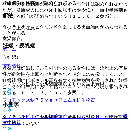
理組織学的検査）が認められている。
た本剤の薬物動態の検討において、副作用は認められなかっ
たが、健康成人に比べ尿中回収率はやや低く、血中半減期も
貯法
延長する傾向が認められている〔１６．６．２参照〕。
９．８．２． ビタミンＫ欠乏による出血傾向があらわれる
（保管上の注意）
ことがある。
室温保存。
妊婦・授乳婦
ホーム
（妊婦）
薬剤情報
妊婦又は妊娠している可能性のある女性には、治療上の有益
性が危険性を上回ると判断される場合にのみ投与すること。
妊娠後期にピボキシル基を有する抗生物質を投与された妊婦
セフカペンピボキシル塩酸塩錠７５ｍｇ「トーワ」
と、その出生児において低カルニチン血症の発現が報告され
ている〔９．７．２、１５．１参照〕。
フロモックス錠７５ｍｇ
セフェム系抗生物質
小児等
セフカペンピボキシル塩酸塩錠７５ｍｇ「ＣＨ」
セフェム系
９．７．１． 低出生体重児、新生児を対象とした臨床試験
抗生物質
は実施していない。