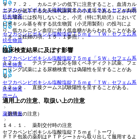
９．７．２． カルニチンの低下に注意すること。血清カル
セフカペンピボキシル塩酸塩錠７５ｍｇ「ＳＷ」
セフェム系
ニチンが低下する先天性代謝異常の小児等であることが判明
抗生物質
した場合には投与しないこと。小児（特に乳幼児）において
ピボキシル基を有する抗生物質（小児用製剤）の投与によ
り、低カルニチン血症に伴う低血糖があらわれることがある
セフカペンピボキシル塩酸塩錠７５ｍｇ「ＴＷ」
セフェム系
〔９．５妊婦の項、１５．１参照〕。
抗生物質
臨床検査結果に及ぼす影響
セフカペンピボキシル塩酸塩錠７５ｍｇ「ＳＷ」
セフェム系
１２．１． テステープ反応を除くベネディクト試薬、フェ
抗生物質
ーリング試薬による尿糖検査では偽陽性を呈することがあ
る。
セフカペンピボキシル塩酸塩錠７５ｍｇ「ＴＷ」
セフェム系
１２．２． 直接クームス試験陽性を呈することがある。
抗生物質
ホーム
適用上の注意、取扱い上の注意
薬剤情報
（適用上の注意）
１４．１． 薬剤交付時の注意
セフカペンピボキシル塩酸塩錠７５ｍｇ「トーワ」
ＰＴＰ包装の薬剤はＰＴＰシートから取り出して服用するよ