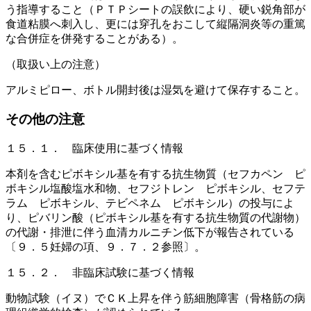
う指導すること（ＰＴＰシートの誤飲により、硬い鋭角部が
食道粘膜へ刺入し、更には穿孔をおこして縦隔洞炎等の重篤
な合併症を併発することがある）。
（取扱い上の注意）
アルミピロー、ボトル開封後は湿気を避けて保存すること。
その他の注意
１５．１． 臨床使用に基づく情報
本剤を含むピボキシル基を有する抗生物質（セフカペン ピ
ボキシル塩酸塩水和物、セフジトレン ピボキシル、セフテ
ラム ピボキシル、テビペネム ピボキシル）の投与によ
り、ピバリン酸（ピボキシル基を有する抗生物質の代謝物）
の代謝・排泄に伴う血清カルニチン低下が報告されている
〔９．５妊婦の項、９．７．２参照〕。
１５．２． 非臨床試験に基づく情報
動物試験（イヌ）でＣＫ上昇を伴う筋細胞障害（骨格筋の病