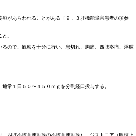
黄疸があらわれることがある〔９．３肝機能障害患者の項参
こと。
いるので、観察を十分に行い、息切れ、胸痛、四肢疼痛、浮腫
、通常１日５０〜４５０ｍｇを分割経口投与する。
動、四肢不随意運動等の不随意運動等）、ジストニア（眼球上