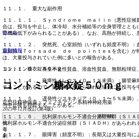
１１．１． 重大な副作用
１１．１．１． Ｓｙｎｄｒｏｍｅ ｍａｌｉｎ（悪性症候
合は、投与を中止し、体冷却、水分補給等の全身管理ととも
ホーム
腎機能低下がみられることがある）、なお、高熱が持続し、
１１．１．２． 突然死、心室頻拍（いずれも頻度不明）：
薬剤情報
室頻拍（Ｔｏｒｓａｄｅ ｄｅ ｐｏｉｎｔｅｓを含む）が
は、大量投与されていた例に多いとの報告がある。
コントミン糖衣錠５０ｍｇ
１１．１．３． 再生不良性貧血、溶血性貧血、無顆粒球症
１１．１．４． 麻痺性イレウス（０．１％未満）：腸管麻
コントミン糖衣錠５０ｍｇ
することがあるので、腸管麻痺があらわれた場合には投与を
１１．１．５． 遅発性ジスキネジア（０．１〜５％未満）
定型抗精神病薬 > フェノチアジン系精神神経用薬
与中止後も持続することがある。
2025年12月改訂(第4版)
薬剤情報
１１．１．６． 抗利尿ホルモン不適合分泌症候群（ＳＩＡ
他
抗利尿ホルモン不適合分泌症候群（ＳＩＡＤＨ）があらわれ
毒
１１．１．７． 眼障害（頻度不明）：長期又は大量投与に
劇