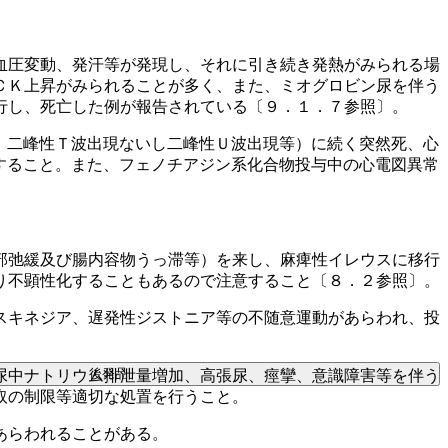
血圧変動、発汗等が発現し、それに引き続き発熱がみられる場
ＣＫ上昇がみられることが多く、また、ミオグロビン尿を伴う
行し、死亡した例が報告されている〔９．１．７参照〕。
、二峰性Ｔ波出現ないし二峰性Ｕ波出現等）に続く突然死、心
すること。また、フェノチアジン系化合物投与中の心電図異常
部弛緩及び腸内容物うっ滞等）を来し、麻痺性イレウスに移行
り不顕性化することもあるので注意すること〔８．２参照〕。
スキネジア、遅発性ジストニア等の不随意運動があらわれ、投
後発品
尿中ナトリウム排泄量増加、高張尿、痙攣、意識障害等を伴う
取の制限等適切な処置を行うこと。
あらわれることがある。