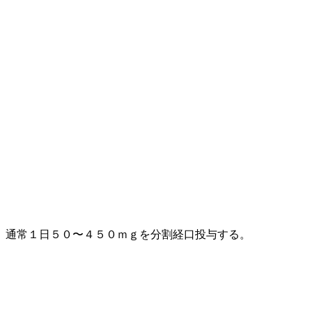
、通常１日５０〜４５０ｍｇを分割経口投与する。