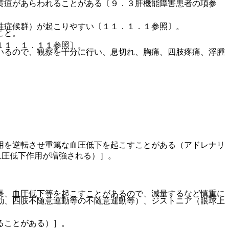
黄疸があらわれることがある〔９．３肝機能障害患者の項参
性症候群）が起こりやすい〔１１．１．１参照〕。
こと。
１１．１．１１参照〕。
いるので、観察を十分に行い、息切れ、胸痛、四肢疼痛、浮腫
用を逆転させ重篤な血圧低下を起こすことがある（アドレナリ
血圧低下作用が増強される）］。
長、血圧低下等を起こすことがあるので、減量するなど慎重に
動、四肢不随意運動等の不随意運動等）、ジストニア（眼球上
ることがある）］。