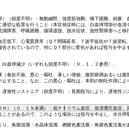
群）（頻度不明）：無動緘黙、強度筋強剛、嚥下困難、頻脈、
に適切な処置を行うこと（本症発症時には、白血球増加や血清
意識障害、呼吸困難、循環虚脱、脱水症状、急性腎障害へと移
血圧低下、心電図異常（ＱＴ間隔延長、Ｔ波平低化やＴ波逆転
報告されているので、特にＱＴ部分に変化があれば投与を中止
、白血球減少（いずれも頻度不明）〔９．１．２参照〕。
痺（食欲不振、悪心・嘔吐、著しい便秘、腹部膨満あるいは腹
中止すること。なお、この悪心・嘔吐は、本剤の制吐作用によ
、遅発性ジストニア（頻度不明）：長期投与により、遅発性ジ
ＤＨ）（０．１％未満）：低ナトリウム血症、低浸透圧血症、
ることがあるので、このような場合には投与を中止し、水分摂
より、角膜混濁・水晶体混濁、網膜色素沈着・角膜色素沈着が