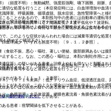
群）（頻度不明）：無動緘黙、強度筋強剛、嚥下困難、頻脈、
に適切な処置を行うこと（本症発症時には、白血球増加や血清
意識障害、呼吸困難、循環虚脱、脱水症状、急性腎障害へと移
起こることがあるので、本剤投与中の患者には自動車の運転等
でき、関連情報へ簡単にアクセスができます。
血圧低下、心電図異常（ＱＴ間隔延長、Ｔ波平低化やＴ波逆転
腸閉塞、脳腫瘍等による嘔吐症状を不顕性化することがあるの
報告されているので、特にＱＴ部分に変化があれば投与を中止
ので、このような症状があらわれた場合には減量等適切な処置
報も併せてご確認下さい。
、白血球減少（いずれも頻度不明）〔９．１．２参照〕。
痺（食欲不振、悪心・嘔吐、著しい便秘、腹部膨満あるいは腹
中止すること。なお、この悪心・嘔吐は、本剤の制吐作用によ
後遺症等）の疑いがある患者：治療上やむを得ないと判断され
、遅発性ジストニア（頻度不明）：長期投与により、遅発性ジ
ではありません。
解熱剤を投与するなど適切な処置を行うこと）。
おそれがある〔１１．１．３参照〕。
ＤＨ）（０．１％未満）：低ナトリウム血症、低浸透圧血症、
ることがあるので、このような場合には投与を中止し、水分摂
化症あるいは心疾患の疑いのある患者：血圧急速変動がみられ
より、角膜混濁・水晶体混濁、網膜色素沈着・角膜色素沈着が
アル
薬剤情報
ポスト
呼吸抑制があらわれることがある。
のある患者：痙攣閾値を低下させることがある。