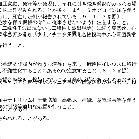
血圧変動、発汗等が発現し、それに引き続き発熱がみられる場
ＣＫ上昇がみられることが多く、また、ミオグロビン尿を伴う
行し、死亡した例が報告されている〔９．１．７参照〕。
危険を伴う機械の操作に従事させないように注意すること。
、二峰性Ｔ波出現ないし二峰性Ｕ波出現等）に続く突然死、心
で注意すること〔１１．１．４参照〕。
すること。また、フェノチアジン系化合物投与中の心電図異常
を行うこと。
部弛緩及び腸内容物うっ滞等）を来し、麻痺性イレウスに移行
り不顕性化することもあるので注意すること〔８．２参照〕。
る場合を除き、投与しないこと（高熱反応があらわれるおそれ
スキネジア、遅発性ジストニア等の不随意運動があらわれ、投
尿中ナトリウム排泄量増加、高張尿、痙攣、意識障害等を伴う
取の制限等適切な処置を行うこと。
ることがある。
あらわれることがある。