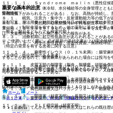
１１．１．１． Ｓｙｎｄｒｏｍｅ ｍａｌｉｎ（悪性症候
重要な基本的注意
合は、投与を中止し、体冷却、水分補給等の全身管理ととも
薬剤情報
腎機能低下がみられることがある）、なお、高熱が持続し、
８．１． 眠気、注意力・集中力・反射運動能力等の低下が
薬剤写真、用法用量、効能効果や後発品の情報が一度に参照
１１．１．２． 突然死、心室頻拍（いずれも頻度不明）：
８．２． 制吐作用を有するため、他の薬剤に基づく中毒、
室頻拍（Ｔｏｒｓａｄｅ ｄｅ ｐｏｉｎｔｅｓを含む）が
一般名、製品名どちらでも検索可能！
は、大量投与されていた例に多いとの報告がある。
８．３． 治療初期に起立性低血圧があらわれることがある
※ ご使用いただく際に、必ず最新の添付文書および安全性情
１１．１．３． 再生不良性貧血、溶血性貧血、無顆粒球症
（特定の背景を有する患者に関する注意）
１１．１．４． 麻痺性イレウス（０．１％未満）：腸管麻
（合併症・既往歴等のある患者）
することがあるので、腸管麻痺があらわれた場合には投与を
９．１．１． 皮質下部の脳障害（脳炎、脳腫瘍、頭部外傷
１１．１．５． 遅発性ジスキネジア（０．１〜５％未満）
※本製品は疾病の診断・治療・予防を目的としたプログラム
があるので、このような場合には全身を氷で冷やすか、又は
与中止後も持続することがある。
９．１．２． 血液障害のある患者：血液障害を悪化させる
１１．１．６． 抗利尿ホルモン不適合分泌症候群（ＳＩＡ
抗利尿ホルモン不適合分泌症候群（ＳＩＡＤＨ）があらわれ
９．１．３． 褐色細胞腫又はパラガングリオーマ、動脈硬
ホーム
ノート
１１．１．７． 眼障害（頻度不明）：長期又は大量投与に
表・計算
レジメン
CTCAE
抗菌薬ガイド
ERマニュ
９．１．４． 重症喘息、肺気腫、呼吸器感染症等の患者：
１１．１．８． ＳＬＥ様症状（頻度不明）。
９．１．５． てんかん等の痙攣性疾患又はこれらの既往歴
新規登録