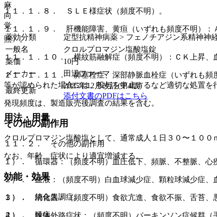
麻
１１．１．８． ＳＬＥ様症状（頻度不明）。
向
覚
１１．１．９． 肝機能障害、黄疸（いずれも頻度不明）：
薬効分類
定型抗精神病薬 > フェノチアジン系精神神
照〕。
一般名
クロルプロマジン塩酸塩錠
１１．１．１０． 横紋筋融解症（頻度不明）：ＣＫ上昇、
薬価
10
円
メーカー
田辺ファーマ
１１．１．１１． 肺塞栓症、深部静脈血栓症（いずれも頻
等が認められた場合には、投与を中止するなど適切な処置を
2025年12月改訂(第4版)
最終更新
添付文書のPDFはこちら
発現頻度は、製造販売後調査の結果を含む。
用法・用量
その他の副作用
クロルプロマジン塩酸塩として、通常成人１日３０〜１００
１１．２． その他の副作用
なお、年齢、症状により適宜増減する。
１）． 循環器：（頻度不明）血圧低下、頻脈、不整脈、心
効能・効果
２）． 血液：（頻度不明）白血球減少症、顆粒球減少症、
１）． 統合失調症。
３）． 消化器：（頻度不明）食欲亢進、食欲不振、舌苔、
２）． 躁病。
４）． 錐体外路症状：（頻度不明）パーキンソン症候群（