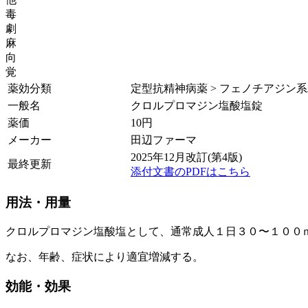
毒
劇
麻
向
覚
薬効分類
定型抗精神病薬 > フェノチアジン
一般名
クロルプロマジン塩酸塩錠
薬価
10
円
メーカー
田辺ファーマ
2025年12月改訂(第4版)
最終更新
添付文書のPDFはこちら
用法・用量
クロルプロマジン塩酸塩として、通常成人１日３０〜１００
なお、年齢、症状により適宜増減する。
効能・効果