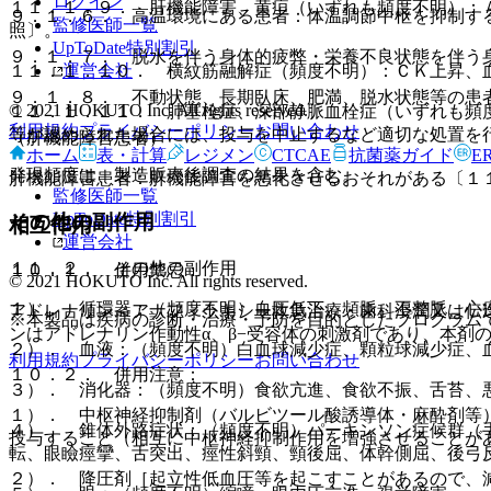
ログイン
１１．１．９． 肝機能障害、黄疸（いずれも頻度不明）：
９．１．６． 高温環境にある患者：体温調節中枢を抑制す
監修医師一覧
照〕。
UpToDate特別割引
９．１．７． 脱水を伴う身体的疲弊・栄養不良状態を伴う
運営会社
１１．１．１０． 横紋筋融解症（頻度不明）：ＣＫ上昇、
９．１．８． 不動状態、長期臥床、肥満、脱水状態等の患
© 2021 HOKUTO Inc. All rights reserved.
１１．１．１１． 肺塞栓症、深部静脈血栓症（いずれも頻
利用規約
プライバシーポリシー
お問い合わせ
等が認められた場合には、投与を中止するなど適切な処置を
（肝機能障害患者）
ホーム
表・計算
レジメン
CTCAE
抗菌薬ガイド
E
発現頻度は、製造販売後調査の結果を含む。
肝機能障害患者：肝機能障害を悪化させるおそれがある〔１
監修医師一覧
UpToDate特別割引
その他の副作用
相互作用
運営会社
１１．２． その他の副作用
１０．１． 併用禁忌：
© 2021 HOKUTO Inc. All rights reserved.
１）． 循環器：（頻度不明）血圧低下、頻脈、不整脈、心
アドレナリン＜アナフィラキシー救急治療・歯科浸潤又は伝
※本製品は疾病の診断・治療・予防を目的としたプログラム
ンはアドレナリン作動性α、β−受容体の刺激剤であり、本剤
２）． 血液：（頻度不明）白血球減少症、顆粒球減少症、
利用規約
プライバシーポリシー
お問い合わせ
１０．２． 併用注意：
３）． 消化器：（頻度不明）食欲亢進、食欲不振、舌苔、
１）． 中枢神経抑制剤（バルビツール酸誘導体・麻酔剤等
４）． 錐体外路症状：（頻度不明）パーキンソン症候群（
投与すること（相互に中枢神経抑制作用を増強させることが
転、眼瞼痙攣、舌突出、痙性斜頸、頸後屈、体幹側屈、後弓
２）． 降圧剤［起立性低血圧等を起こすことがあるので、