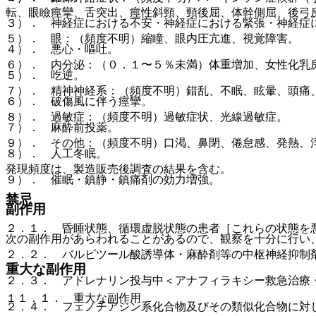
転、眼瞼痙攣、舌突出、痙性斜頸、頸後屈、体幹側屈、後弓
３）． 神経症における不安・神経症における緊張・神経症
５）． 眼：（頻度不明）縮瞳、眼内圧亢進、視覚障害。
４）． 悪心・嘔吐。
６）． 内分泌：（０．１〜５％未満）体重増加、女性化乳
５）． 吃逆。
７）． 精神神経系：（頻度不明）錯乱、不眠、眩暈、頭痛
６）． 破傷風に伴う痙攣。
８）． 過敏症：（頻度不明）過敏症状、光線過敏症。
７）． 麻酔前投薬。
９）． その他：（頻度不明）口渇、鼻閉、倦怠感、発熱、
８）． 人工冬眠。
発現頻度は、製造販売後調査の結果を含む。
９）． 催眠・鎮静・鎮痛剤の効力増強。
禁忌
副作用
２．１． 昏睡状態、循環虚脱状態の患者［これらの状態を
次の副作用があらわれることがあるので、観察を十分に行い
２．２． バルビツール酸誘導体・麻酔剤等の中枢神経抑制
重大な副作用
２．３． アドレナリン投与中＜アナフィラキシー救急治療
１１．１． 重大な副作用
２．４． フェノチアジン系化合物及びその類似化合物に対