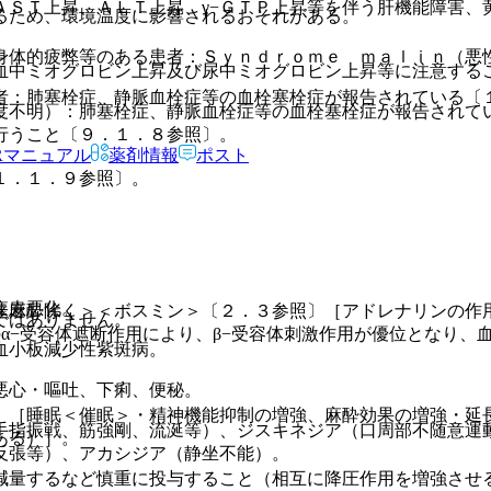
ＡＳＴ上昇、ＡＬＴ上昇、γ−ＧＴＰ上昇等を伴う肝機能障害、
るため、環境温度に影響されるおそれがある。
身体的疲弊等のある患者：Ｓｙｎｄｒｏｍｅ ｍａｌｉｎ（悪
血中ミオグロビン上昇及び尿中ミオグロビン上昇等に注意する
者：肺塞栓症、静脈血栓症等の血栓塞栓症が報告されている〔
度不明）：肺塞栓症、静脈血栓症等の血栓塞栓症が報告されて
行うこと〔９．１．８参照〕。
Rマニュアル
薬剤情報
ポスト
１．１．９参照〕。
疾患悪化。
達麻酔除く＞＜ボスミン＞〔２．３参照〕［アドレナリンの作
ではありません。
のα−受容体遮断作用により、β−受容体刺激作用が優位となり、
血小板減少性紫斑病。
悪心・嘔吐、下痢、便秘。
）［睡眠＜催眠＞・精神機能抑制の増強、麻酔効果の増強・延
手指振戦、筋強剛、流涎等）、ジスキネジア（口周部不随意運
ある）］。
反張等）、アカシジア（静坐不能）。
減量するなど慎重に投与すること（相互に降圧作用を増強させ