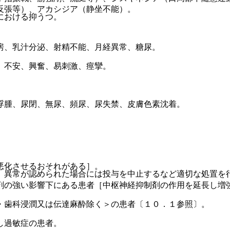
反張等）、アカシジア（静坐不能）。
における抑うつ。
房、乳汁分泌、射精不能、月経異常、糖尿。
、不安、興奮、易刺激、痙攣。
浮腫、尿閉、無尿、頻尿、尿失禁、皮膚色素沈着。
悪化させるおそれがある］。
、異常が認められた場合には投与を中止するなど適切な処置を
剤の強い影響下にある患者［中枢神経抑制剤の作用を延長し増
・歯科浸潤又は伝達麻酔除く＞の患者〔１０．１参照〕。
し過敏症の患者。