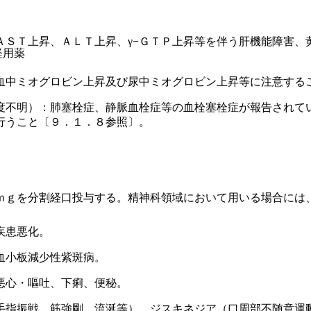
ＡＳＴ上昇、ＡＬＴ上昇、γ−ＧＴＰ上昇等を伴う肝機能障害、
経用薬
血中ミオグロビン上昇及び尿中ミオグロビン上昇等に注意する
度不明）：肺塞栓症、静脈血栓症等の血栓塞栓症が報告されて
行うこと〔９．１．８参照〕。
ｍｇを分割経口投与する。精神科領域において用いる場合には
疾患悪化。
血小板減少性紫斑病。
悪心・嘔吐、下痢、便秘。
手指振戦、筋強剛、流涎等）、ジスキネジア（口周部不随意運