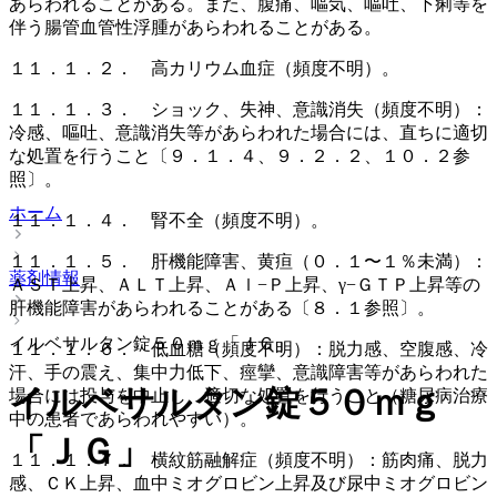
あらわれることがある。また、腹痛、嘔気、嘔吐、下痢等を
伴う腸管血管性浮腫があらわれることがある。
１１．１．２． 高カリウム血症（頻度不明）。
１１．１．３． ショック、失神、意識消失（頻度不明）：
冷感、嘔吐、意識消失等があらわれた場合には、直ちに適切
な処置を行うこと〔９．１．４、９．２．２、１０．２参
照〕。
ホーム
１１．１．４． 腎不全（頻度不明）。
１１．１．５． 肝機能障害、黄疸（０．１〜１％未満）：
薬剤情報
ＡＳＴ上昇、ＡＬＴ上昇、Ａｌ−Ｐ上昇、γ−ＧＴＰ上昇等の
肝機能障害があらわれることがある〔８．１参照〕。
イルベサルタン錠５０ｍｇ「ＪＧ」
１１．１．６． 低血糖（頻度不明）：脱力感、空腹感、冷
汗、手の震え、集中力低下、痙攣、意識障害等があらわれた
イルベサルタン錠５０ｍｇ
場合には投与を中止し、適切な処置を行うこと（糖尿病治療
中の患者であらわれやすい）。
「ＪＧ」
１１．１．７． 横紋筋融解症（頻度不明）：筋肉痛、脱力
感、ＣＫ上昇、血中ミオグロビン上昇及び尿中ミオグロビン