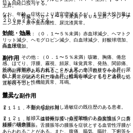
日１回経口投与する。
上昇。
なお、年齢、症状により適宜増減するが、１日最大投与量は
６）． 腎臓：（０．１〜５％未満）ＢＵＮ上昇、クレアチ
２００ｍｇまでとする。
ニン上昇、尿中蛋白陽性、尿沈渣異常。
効能・効果
７）． 血液：（０．１〜５％未満）赤血球減少、ヘマトク
リット減少、ヘモグロビン減少、白血球減少、好酸球増加、
高血圧症。
白血球増加。
８）． その他：（０．１〜５％未満）咳嗽、胸痛、倦怠
副作用
感、ほてり、浮腫、霧視、頻尿、味覚異常、発熱、関節痛、
筋痛、背部痛、筋力低下、ＣＫ上昇、血清カリウム上昇、尿
次の副作用があらわれることがあるので、観察を十分に行
酸上昇、コレステロール上昇、総蛋白減少、ＣＲＰ上昇、
い、異常が認められた場合には投与を中止するなど適切な処
（頻度不明）性機能異常、耳鳴。
置を行うこと。
禁忌
重大な副作用
２．１． 本剤の成分に対し過敏症の既往歴のある患者。
１１．１． 重大な副作用
２．２． 妊婦又は妊娠している可能性のある女性〔９．５
１１．１．１． 血管性浮腫（頻度不明）：顔面腫脹、口唇
妊婦の項参照〕。
腫脹、咽頭腫脹、舌腫脹等の腫脹を症状とする血管性浮腫が
あらわれることがある。また、腹痛、嘔気、嘔吐、下痢等を