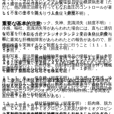
２．３． アリスキレンフマル酸塩投与中の糖尿病患者（た
伴う腸管血管性浮腫があらわれることがある。
だし、他の降圧治療を行ってもなお血圧のコントロールが著
しく不良の患者を除く）〔１０．１参照〕。
１１．１．２． 高カリウム血症（頻度不明）。
１１．１．３． ショック、失神、意識消失（頻度不明）：
重要な基本的注意
冷感、嘔吐、意識消失等があらわれた場合には、直ちに適切
な処置を行うこと〔９．１．４、９．２．２、１０．２参
８．１． 本剤を含むアンジオテンシン２受容体拮抗剤投与
照〕。
中に重篤な肝機能障害があらわれたとの報告があるので、肝
機能検査を実施するなど観察を十分に行うこと〔１１．１．
薬剤情報
１１．１．４． 腎不全（頻度不明）。
５参照〕。
薬剤写真、用法用量、効能効果や後発品の情報が一度に参照
１１．１．５． 肝機能障害、黄疸（０．１〜１％未満）：
８．２． 降圧作用に基づくめまい、ふらつきがあらわれる
でき、関連情報へ簡単にアクセスができます。
ＡＳＴ上昇、ＡＬＴ上昇、Ａｌ−Ｐ上昇、γ−ＧＴＰ上昇等の
ことがあるので、高所作業、自動車の運転等危険を伴う機械
肝機能障害があらわれることがある〔８．１参照〕。
を操作する際には注意させること。
一般名、製品名どちらでも検索可能！
１１．１．６． 低血糖（頻度不明）：脱力感、空腹感、冷
８．３． 手術前２４時間は投与しないことが望ましい（ア
※ ご使用いただく際に、必ず最新の添付文書および安全性
汗、手の震え、集中力低下、痙攣、意識障害等があらわれた
ンジオテンシン２受容体拮抗剤投与中の患者は、麻酔及び手
情報も併せてご確認下さい。
場合には投与を中止し、適切な処置を行うこと（糖尿病治療
術中にレニン−アンジオテンシン系の抑制作用による高度な
中の患者であらわれやすい）。
血圧低下を起こす可能性がある）。
１１．１．７． 横紋筋融解症（頻度不明）：筋肉痛、脱力
（特定の背景を有する患者に関する注意）
感、ＣＫ上昇、血中ミオグロビン上昇及び尿中ミオグロビン
※本製品は疾病の診断・治療・予防を目的としたプログラム
上昇を特徴とする横紋筋融解症があらわれることがあるの