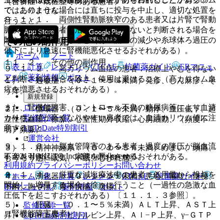
（合併症・既往歴等のある患者）
ではありません。
で、このような場合には直ちに投与を中止し、適切な処置を
９．１．１． 両側性腎動脈狭窄のある患者又は片腎で腎動
行うこと。
脈狭窄のある患者：治療上やむを得ないと判断される場合を
除き、使用は避けること（腎血流量の減少や糸球体ろ過圧の
その他の副作用
低下により急速に腎機能悪化させるおそれがある）。
ホーム
ノート
１１．２． その他の副作用
表・計算
レジメン
CTCAE
抗菌薬ガイド
ERマニュ
９．１．２． 高カリウム血症の患者：治療上やむを得ない
アル
薬剤情報
ポスト
と判断される場合を除き、使用は避けること（高カリウム血
１）． 過敏症：（０．１〜５％未満）発疹、じん麻疹、そ
症を増悪させるおそれがある）。
う痒。
新規登録
ログイン
また、腎機能障害、コントロール不良の糖尿病等により血清
２）． 循環器：（０．１〜５％未満）動悸、血圧低下、起
監修医師一覧
カリウム値が高くなりやすい患者では、血清カリウム値に注
立性低血圧、徐脈、心室性期外収縮、心房細動、（頻度不
UpToDate特別割引
意すること。
明）頻脈。
運営会社
９．１．３． 脳血管障害のある患者：過度の降圧が脳血流
３）． 精神神経系：（０．１〜５％未満）めまい、頭痛、
© 2021 HOKUTO Inc. All rights reserved.
不全を引き起こし、病態を悪化させるおそれがある。
もうろう感、眠気、不眠、しびれ感。
利用規約
プライバシーポリシー
お問い合わせ
９．１．４． 厳重な減塩療法中の患者：低用量から投与を
ホーム
表・計算
レジメン
CTCAE
抗菌薬ガイド
４）． 消化器：（０．１〜５％未満）悪心、嘔吐、便秘、
開始し、増量する場合は徐々に行うこと（一過性の急激な血
下痢、胸やけ、胃不快感、腹痛。
ERマニュアル
薬剤情報
ポスト
圧低下を起こすおそれがある）〔１１．１．３参照〕。
５）． 肝臓：（０．１〜５％未満）ＡＬＴ上昇、ＡＳＴ上
監修医師一覧
（腎機能障害患者）
昇、ＬＤＨ上昇、ビリルビン上昇、Ａｌ−Ｐ上昇、γ−ＧＴＰ
UpToDate特別割引