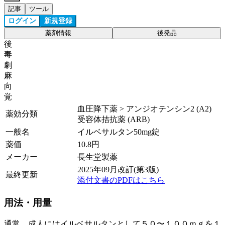
記事
ツール
ログイン
新規登録
薬剤情報
後発品
後
毒
劇
麻
向
覚
血圧降下薬 > アンジオテンシン2 (A2)
薬効分類
受容体拮抗薬 (ARB)
一般名
イルベサルタン50mg錠
薬価
10.8
円
メーカー
長生堂製薬
2025年09月改訂(第3版)
最終更新
添付文書のPDFはこちら
用法・用量
通常、成人にはイルベサルタンとして５０〜１００ｍｇを１