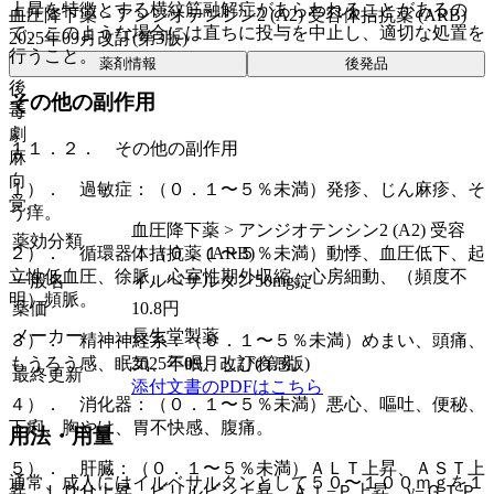
上昇を特徴とする横紋筋融解症があらわれることがあるの
血圧降下薬 > アンジオテンシン2 (A2) 受容体拮抗薬 (ARB)
で、このような場合には直ちに投与を中止し、適切な処置を
2025年09月改訂(第3版)
行うこと。
薬剤情報
後発品
後
その他の副作用
毒
劇
１１．２． その他の副作用
麻
向
１）． 過敏症：（０．１〜５％未満）発疹、じん麻疹、そ
覚
う痒。
血圧降下薬 > アンジオテンシン2 (A2) 受容
薬効分類
体拮抗薬 (ARB)
２）． 循環器：（０．１〜５％未満）動悸、血圧低下、起
立性低血圧、徐脈、心室性期外収縮、心房細動、（頻度不
一般名
イルベサルタン50mg錠
明）頻脈。
薬価
10.8
円
メーカー
長生堂製薬
３）． 精神神経系：（０．１〜５％未満）めまい、頭痛、
2025年09月改訂(第3版)
もうろう感、眠気、不眠、しびれ感。
最終更新
添付文書のPDFはこちら
４）． 消化器：（０．１〜５％未満）悪心、嘔吐、便秘、
下痢、胸やけ、胃不快感、腹痛。
用法・用量
５）． 肝臓：（０．１〜５％未満）ＡＬＴ上昇、ＡＳＴ上
通常、成人にはイルベサルタンとして５０〜１００ｍｇを１
昇、ＬＤＨ上昇、ビリルビン上昇、Ａｌ−Ｐ上昇、γ−ＧＴＰ