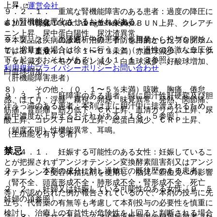
上昇。
運営会社
９．２．１． 重篤な腎機能障害のある患者：過度の降圧に
より腎機能を悪化させるおそれがある。
© 2021 HOKUTO Inc. All rights reserved.
６）． 腎臓：（０．１〜５％未満）ＢＵＮ上昇、クレアチ
ニン上昇、尿中蛋白陽性、尿沈渣異常。
９．２．２． 血液透析中の患者：低用量から投与を開始
※本製品は疾病の診断・治療・予防を目的としたプログラム
し、増量する場合は徐々に行うこと（一過性の急激な血圧低
ではありません。
７）． 血液：（０．１〜５％未満）赤血球減少、ヘマトク
下を起こすおそれがある）〔１１．１．３参照〕。
リット減少、ヘモグロビン減少、白血球減少、好酸球増加、
利用規約
プライバシーポリシー
お問い合わせ
白血球増加。
（肝機能障害患者）
８）． その他：（０．１〜５％未満）咳嗽、胸痛、倦怠
９．３．１． 肝障害のある患者、特に胆汁性肝硬変及び胆
感、ほてり、浮腫、霧視、頻尿、味覚異常、発熱、関節痛、
汁うっ滞のある患者：本剤は主に胆汁中に排泄されるため、
筋痛、背部痛、筋力低下、ＣＫ上昇、血清カリウム上昇、尿
血中濃度が上昇するおそれがある〔１６．５参照〕。
酸上昇、コレステロール上昇、総蛋白減少、ＣＲＰ上昇、
（頻度不明）性機能異常、耳鳴。
（生殖能を有する者）
禁忌
９．４．１． 妊娠する可能性のある女性：妊娠しているこ
とが把握されずアンジオテンシン変換酵素阻害剤又はアンジ
２．１． 本剤の成分に対し過敏症の既往歴のある患者。
オテンシン２受容体拮抗剤を使用し、胎児・新生児への影響
（腎不全、頭蓋形成不全・肺形成不全・腎形成不全、死亡
２．２． 妊婦又は妊娠している可能性のある女性〔９．５
等）が認められた例が報告されているので、本剤の投与に先
妊婦の項参照〕。
立ち、代替薬の有無等も考慮して本剤投与の必要性を慎重に
検討し、治療上の有益性が危険性を上回ると判断される場合
２．３． アリスキレンフマル酸塩投与中の糖尿病患者（た