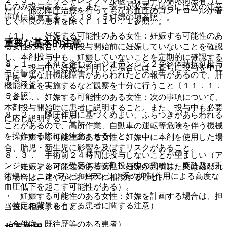
にのみ投与すること。また、投与が必要な場合には次の注意
だし、他の降圧治療を行ってもなお血圧のコントロールが著
事項に留意すること〔９．５妊婦の項参照〕。
しく不良の患者を除く）〔１０．１参照〕。
（１）． 妊娠する可能性のある女性：妊娠する可能性のあ
重要な基本的注意
る女性の場合、本剤投与開始前に妊娠していないことを確認
し、本剤投与中も、妊娠していないことを定期的に確認する
８．１． 本剤を含むアンジオテンシン２受容体拮抗剤投与
こと。投与中に妊娠が判明した場合には、直ちに投与を中止
中に重篤な肝機能障害があらわれたとの報告があるので、肝
すること。
機能検査を実施するなど観察を十分に行うこと〔１１．１．
５参照〕。
（２）． 妊娠する可能性のある女性：次の事項について、
本剤投与開始時に患者に説明すること。また、投与中も必要
８．２． 降圧作用に基づくめまい、ふらつきがあらわれる
に応じ説明すること。
ことがあるので、高所作業、自動車の運転等危険を伴う機械
を操作する際には注意させること。
・ 妊娠する可能性のある女性：妊娠中に本剤を使用した場
合、胎児・新生児に影響を及ぼすリスクがあること。
８．３． 手術前２４時間は投与しないことが望ましい（ア
ンジオテンシン２受容体拮抗剤投与中の患者は、麻酔及び手
・ 妊娠する可能性のある女性：妊娠が判明した又は疑われ
術中にレニン−アンジオテンシン系の抑制作用による高度な
る場合は、速やかに担当医に相談すること。
血圧低下を起こす可能性がある）。
・ 妊娠する可能性のある女性：妊娠を計画する場合は、担
（特定の背景を有する患者に関する注意）
当医に相談すること。
（合併症・既往歴等のある患者）