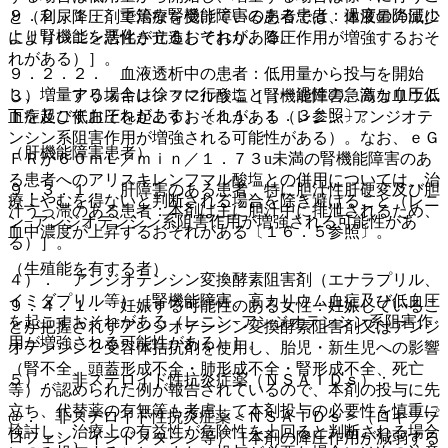
９．２．１． 重篤な腎機能障害のある患者：過度の降圧に
と（利尿降圧剤で治療を受けている患者では、体液量の減少
より腎機能を悪化させるおそれがある。
によりレニン活性が亢進しており、降圧作用が増強するおそ
れがある）］。
９．２．２． 血液透析中の患者：低用量から投与を開始
し、増量する場合は徐々に行うこと（一過性の急激な血圧低
３）． アリスキレンフマル酸塩［腎機能障害、高カリウム
下を起こすおそれがある）〔１１．１．３参照〕。
血症及び低血圧を起こすおそれがある（レニン−アンジオテ
ンシン系阻害作用が増強される可能性がある）。なお、ｅＧ
（肝機能障害患者）
ＦＲが６０ｍＬ／ｍｉｎ／１．７３u未満の腎機能障害のあ
る患者へのアリスキレンフマル酸塩との併用については、治
９．３．１． 肝障害のある患者、特に胆汁性肝硬変及び胆
療上やむを得ないと判断される場合を除き避けること（レニ
汁うっ滞のある患者：本剤は主に胆汁中に排泄されるため、
ン−アンジオテンシン系阻害作用が増強される可能性があ
血中濃度が上昇するおそれがある〔１６．５参照〕。
る）］。
（生殖能を有する者）
４）． アンジオテンシン変換酵素阻害剤（エナラプリル、
イミダプリル等）［腎機能障害、高カリウム血症及び低血圧
９．４．１． 妊娠する可能性のある女性：妊娠しているこ
を起こすおそれがある（レニン−アンジオテンシン系阻害作
とが把握されずアンジオテンシン変換酵素阻害剤又はアンジ
用が増強される可能性がある）］。
オテンシン２受容体拮抗剤を使用し、胎児・新生児への影響
（腎不全、頭蓋形成不全・肺形成不全・腎形成不全、死亡
５）． 非ステロイド性抗炎症薬（ＮＳＡＩＤｓ）：
等）が認められた例が報告されているので、本剤の投与に先
立ち、代替薬の有無等も考慮して本剤投与の必要性を慎重に
@． 非ステロイド性抗炎症薬＜ＮＳＡＩＤｓ＞（ロキソプ
検討し、治療上の有益性が危険性を上回ると判断される場合
ロフェン、インドメタシン等）［本剤の降圧作用が減弱する