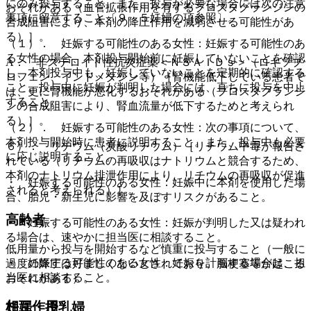
にのみ投与すること。また、投与が必要な場合には次の注意
おそれがある（血管拡張作用を有するプロスタグランジンの
事項に留意すること〔９．５妊婦の項参照〕。
合成阻害により、本剤の降圧作用を減弱させる可能性があ
る）］。
（１）． 妊娠する可能性のある女性：妊娠する可能性のあ
る女性の場合、本剤投与開始前に妊娠していないことを確認
A． 非ステロイド性抗炎症薬＜ＮＳＡＩＤｓ＞（ロキソプ
し、本剤投与中も、妊娠していないことを定期的に確認する
ロフェン、インドメタシン等）［腎機能低下している患者で
こと。投与中に妊娠が判明した場合には、直ちに投与を中止
は、更に腎機能が悪化するおそれがある（プロスタグランジ
すること。
ンの合成阻害により、腎血流量が低下するためと考えられ
る）］。
（２）． 妊娠する可能性のある女性：次の事項について、
本剤投与開始時に患者に説明すること。また、投与中も必要
６）． リチウム（炭酸リチウム）［リチウム中毒が報告さ
に応じ説明すること。
れている（リチウムの再吸収はナトリウムと競合するため、
本剤のナトリウム排泄作用により、リチウムの再吸収が促進
・ 妊娠する可能性のある女性：妊娠中に本剤を使用した場
されると考えられる）］。
合、胎児・新生児に影響を及ぼすリスクがあること。
高齢者
・ 妊娠する可能性のある女性：妊娠が判明した又は疑われ
る場合は、速やかに担当医に相談すること。
低用量から投与を開始するなど慎重に投与すること（一般に
・ 妊娠する可能性のある女性：妊娠を計画する場合は、担
過度の降圧は好ましくないとされており、脳梗塞等が起こる
当医に相談すること。
おそれがある）。
相互作用
妊婦・授乳婦