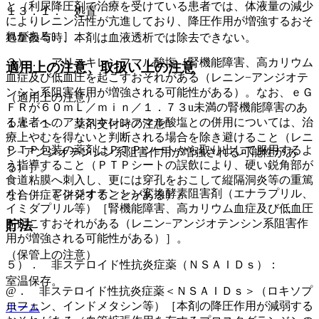
と（利尿降圧剤で治療を受けている患者では、体液量の減少
１３．１． 処置
によりレニン活性が亢進しており、降圧作用が増強するおそ
れがある）］。
過量投与時、本剤は血液透析では除去できない。
３）． アリスキレンフマル酸塩［腎機能障害、高カリウム
適用上の注意、取扱い上の注意
血症及び低血圧を起こすおそれがある（レニン−アンジオテ
ンシン系阻害作用が増強される可能性がある）。なお、ｅＧ
（適用上の注意）
ＦＲが６０ｍＬ／ｍｉｎ／１．７３u未満の腎機能障害のあ
る患者へのアリスキレンフマル酸塩との併用については、治
１４．１． 薬剤交付時の注意
療上やむを得ないと判断される場合を除き避けること（レニ
ＰＴＰ包装の薬剤はＰＴＰシートから取り出して服用するよ
ン−アンジオテンシン系阻害作用が増強される可能性があ
う指導すること（ＰＴＰシートの誤飲により、硬い鋭角部が
る）］。
食道粘膜へ刺入し、更には穿孔をおこして縦隔洞炎等の重篤
４）． アンジオテンシン変換酵素阻害剤（エナラプリル、
な合併症を併発することがある）。
イミダプリル等）［腎機能障害、高カリウム血症及び低血圧
を起こすおそれがある（レニン−アンジオテンシン系阻害作
貯法
用が増強される可能性がある）］。
（保管上の注意）
５）． 非ステロイド性抗炎症薬（ＮＳＡＩＤｓ）：
室温保存。
@． 非ステロイド性抗炎症薬＜ＮＳＡＩＤｓ＞（ロキソプ
ロフェン、インドメタシン等）［本剤の降圧作用が減弱する
ホーム