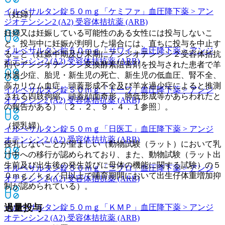
イルベサルタン錠５０ｍｇ「ケミファ」
血圧降下薬 > アン
（妊婦）
ジオテンシン2 (A2) 受容体拮抗薬 (ARB)
妊婦又は妊娠している可能性のある女性には投与しないこ
と。投与中に妊娠が判明した場合には、直ちに投与を中止す
イルベサルタン錠５０ｍｇ「サワイ」
血圧降下薬 > アンジ
ること（妊娠中期及び末期にアンジオテンシン２受容体拮抗
オテンシン2 (A2) 受容体拮抗薬 (ARB)
剤やアンジオテンシン変換酵素阻害剤を投与された患者で羊
水過少症、胎児・新生児の死亡、新生児の低血圧、腎不全、
高カリウム血症、頭蓋形成不全及び羊水過少症によると推測
イルベサルタン錠５０ｍｇ「トーワ」
血圧降下薬 > アンジ
される四肢拘縮、頭蓋顔面奇形、肺低形成等があらわれたと
オテンシン2 (A2) 受容体拮抗薬 (ARB)
の報告がある）〔２．２、９．４．１参照〕。
（授乳婦）
イルベサルタン錠５０ｍｇ「日医工」
血圧降下薬 > アンジ
オテンシン2 (A2) 受容体拮抗薬 (ARB)
授乳しないことが望ましい（動物試験（ラット）において乳
汁中への移行が認められており、また、動物試験（ラット出
生前及び出生後の発生並びに母体の機能に関する試験）の５
イルベサルタン錠５０ｍｇ「ニプロ」
血圧降下薬 > アンジ
０ｍｇ／ｋｇ／日以上で哺育期間において出生仔体重増加抑
オテンシン2 (A2) 受容体拮抗薬 (ARB)
制が認められている）。
過量投与
イルベサルタン錠５０ｍｇ「ＫＭＰ」
血圧降下薬 > アンジ
オテンシン2 (A2) 受容体拮抗薬 (ARB)