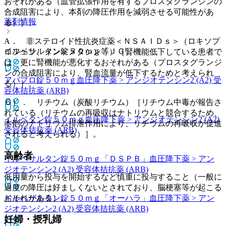
おそれがある（血管拡張作用を有するプロスタグランジンの
合成阻害により、本剤の降圧作用を減弱させる可能性があ
薬剤情報
る）］。
A． 非ステロイド性抗炎症薬＜ＮＳＡＩＤｓ＞（ロキソプ
イルベサルタン錠５０ｍｇ「ＪＧ」
ロフェン、インドメタシン等）［腎機能低下している患者で
は、更に腎機能が悪化するおそれがある（プロスタグランジ
ンの合成阻害により、腎血流量が低下するためと考えられ
アバプロ錠５０ｍｇ
血圧降下薬 > アンジオテンシン2 (A2) 受
る）］。
容体拮抗薬 (ARB)
６）． リチウム（炭酸リチウム）［リチウム中毒が報告さ
れている（リチウムの再吸収はナトリウムと競合するため、
イルベタン錠５０ｍｇ
血圧降下薬 > アンジオテンシン2 (A2)
本剤のナトリウム排泄作用により、リチウムの再吸収が促進
受容体拮抗薬 (ARB)
されると考えられる）］。
高齢者
イルベサルタン錠５０ｍｇ「ＤＳＰＢ」
血圧降下薬 > アン
ジオテンシン2 (A2) 受容体拮抗薬 (ARB)
低用量から投与を開始するなど慎重に投与すること（一般に
過度の降圧は好ましくないとされており、脳梗塞等が起こる
おそれがある）。
イルベサルタン錠５０ｍｇ「オーハラ」
血圧降下薬 > アン
ジオテンシン2 (A2) 受容体拮抗薬 (ARB)
妊婦・授乳婦