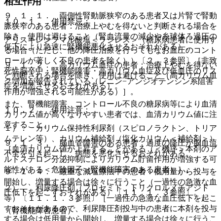
相互作用
９．１．１． 両側性腎動脈狭窄のある患者又は片腎で腎動
１０．１． 併用禁忌：
脈狭窄のある患者：治療上やむを得ないと判断される場合を
除き、使用は避けること（腎血流量の減少や糸球体ろ過圧の
アリスキレンフマル酸塩＜ラジレス＞（糖尿病患者に使用す
低下により急速に腎機能悪化させるおそれがある）。
る場合（ただし、他の降圧治療を行ってもなお血圧のコント
ロールが著しく不良の患者を除く））〔２．３参照〕［非致
９．１．２． 高カリウム血症の患者：治療上やむを得ない
死性脳卒中・腎機能障害・高カリウム血症及び低血圧のリス
と判断される場合を除き、使用は避けること（高カリウム血
ク増加が報告されている（レニン−アンジオテンシン系阻害
症を増悪させるおそれがある）。
作用が増強される可能性がある）］。
また、腎機能障害、コントロール不良の糖尿病等により血清
１０．２． 併用注意：
カリウム値が高くなりやすい患者では、血清カリウム値に注
意すること。
１）． カリウム保持性利尿剤（スピロノラクトン、トリア
ムテレン等）、カリウム補給剤（塩化カリウム＜補給剤＞）
９．１．３． 脳血管障害のある患者：過度の降圧が脳血流
［血清カリウム値が上昇することがある（＜機序＞本剤のア
不全を引き起こし、病態を悪化させるおそれがある。
ルドステロン分泌抑制によりカリウム貯留作用が増強する可
能性がある＜危険因子＞腎機能障害のある患者）］。
９．１．４． 厳重な減塩療法中の患者：低用量から投与を
開始し、増量する場合は徐々に行うこと（一過性の急激な血
２）． 利尿降圧剤（フロセミド、トリクロルメチアジド
圧低下を起こすおそれがある）〔１１．１．３参照〕。
等）〔１１．１．３参照〕［一過性の急激な血圧低下を起こ
すおそれがあるので、利尿降圧剤投与中の患者に本剤を投与
（腎機能障害患者）
する場合は低用量から開始し、増量する場合は徐々に行うこ