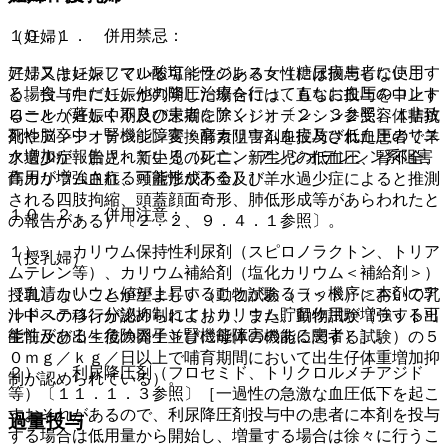
１０．１． 併用禁忌：
（妊婦）
アリスキレンフマル酸塩＜ラジレス＞（糖尿病患者に使用す
妊婦又は妊娠している可能性のある女性には投与しないこ
る場合（ただし、他の降圧治療を行ってもなお血圧のコント
と。投与中に妊娠が判明した場合には、直ちに投与を中止す
ロールが著しく不良の患者を除く））〔２．３参照〕［非致
ること（妊娠中期及び末期にアンジオテンシン２受容体拮抗
死性脳卒中・腎機能障害・高カリウム血症及び低血圧のリス
剤やアンジオテンシン変換酵素阻害剤を投与された患者で羊
ク増加が報告されている（レニン−アンジオテンシン系阻害
水過少症、胎児・新生児の死亡、新生児の低血圧、腎不全、
作用が増強される可能性がある）］。
高カリウム血症、頭蓋形成不全及び羊水過少症によると推測
される四肢拘縮、頭蓋顔面奇形、肺低形成等があらわれたと
１０．２． 併用注意：
の報告がある）〔２．２、９．４．１参照〕。
１）． カリウム保持性利尿剤（スピロノラクトン、トリア
（授乳婦）
ムテレン等）、カリウム補給剤（塩化カリウム＜補給剤＞）
［血清カリウム値が上昇することがある（＜機序＞本剤のア
授乳しないことが望ましい（動物試験（ラット）において乳
ルドステロン分泌抑制によりカリウム貯留作用が増強する可
汁中への移行が認められており、また、動物試験（ラット出
能性がある＜危険因子＞腎機能障害のある患者）］。
生前及び出生後の発生並びに母体の機能に関する試験）の５
０ｍｇ／ｋｇ／日以上で哺育期間において出生仔体重増加抑
２）． 利尿降圧剤（フロセミド、トリクロルメチアジド
制が認められている）。
等）〔１１．１．３参照〕［一過性の急激な血圧低下を起こ
すおそれがあるので、利尿降圧剤投与中の患者に本剤を投与
過量投与
する場合は低用量から開始し、増量する場合は徐々に行うこ