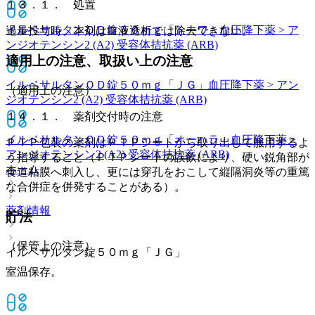
１３．１． 処置
イルベサルタンＯＤ錠５０ｍｇ「トーワ」
血圧降下薬 > ア
過量投与時、本剤は血液透析では除去できない。
ンジオテンシン2 (A2) 受容体拮抗薬 (ARB)
適用上の注意、取扱い上の注意
イルベサルタンＯＤ錠５０ｍｇ「ＪＧ」
血圧降下薬 > アン
（適用上の注意）
ジオテンシン2 (A2) 受容体拮抗薬 (ARB)
１４．１． 薬剤交付時の注意
イルベサルタンＯＤ錠５０ｍｇ「オーハラ」
血圧降下薬 >
ＰＴＰ包装の薬剤はＰＴＰシートから取り出して服用するよ
アンジオテンシン2 (A2) 受容体拮抗薬 (ARB)
う指導すること（ＰＴＰシートの誤飲により、硬い鋭角部が
ホーム
食道粘膜へ刺入し、更には穿孔をおこして縦隔洞炎等の重篤
な合併症を併発することがある）。
薬剤情報
貯法
（保管上の注意）
イルベサルタン錠５０ｍｇ「ＪＧ」
室温保存。