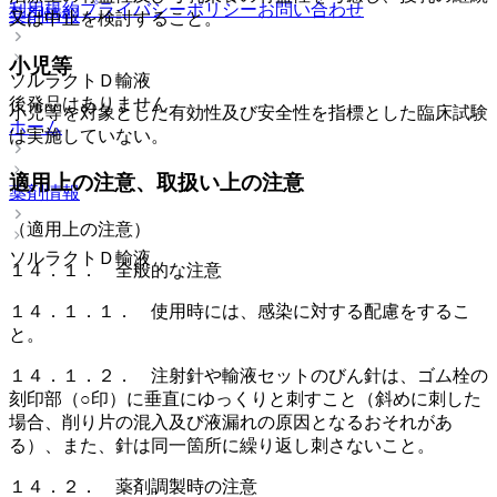
利用規約
プライバシーポリシー
お問い合わせ
薬剤情報
又は中止を検討すること。
小児等
ソルラクトＤ輸液
後発品はありません
小児等を対象とした有効性及び安全性を指標とした臨床試験
ホーム
は実施していない。
適用上の注意、取扱い上の注意
薬剤情報
（適用上の注意）
ソルラクトＤ輸液
１４．１． 全般的な注意
１４．１．１． 使用時には、感染に対する配慮をするこ
と。
１４．１．２． 注射針や輸液セットのびん針は、ゴム栓の
刻印部（○印）に垂直にゆっくりと刺すこと（斜めに刺した
場合、削り片の混入及び液漏れの原因となるおそれがあ
る）、また、針は同一箇所に繰り返し刺さないこと。
１４．２． 薬剤調製時の注意