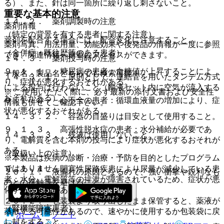
る）、また、針は同一箇所に繰り返し刺さないこと。
重要な基本的注意
１４．２． 薬剤調製時の注意
薬剤情報
（特定の背景を有する患者に関する注意）
薬剤を配合する場合には、配合変化に注意すること。
薬剤写真、用法用量、効能効果や後発品の情報が一度に参照
（合併症・既往歴等のある患者）
でき、関連情報へ簡単にアクセスができます。
１４．３． 薬剤投与時の注意
９．１．１． 糖尿病の患者：血糖値が上昇することによ
一般名、製品名どちらでも検索可能！
１４．３．１． 原則として、連結管を用いたタンデム方式
り、症状が悪化するおそれがある。
による投与は行わないこと（輸液セット内に空気が流入する
※ ご使用いただく際に、必ず最新の添付文書および安全性
おそれがある）。
９．１．２． 心不全の患者：循環血液量の増加により、症
情報も併せてご確認下さい。
状が悪化するおそれがある。
１４．３．２． 容器の目盛りは目安として使用すること。
９．１．３． 高張性脱水症の患者：水分補給が必要であ
１４．３．３． 残液は使用しないこと。
り、電解質を含む本剤の投与により症状が悪化するおそれが
ある。
（取扱い上の注意）
※本製品は疾病の診断・治療・予防を目的としたプログラム
ではありません。
９．１．４． 閉塞性尿路疾患により尿量が減少している患
２０．１． 液漏れの原因となるので、強い衝撃や鋭利なも
者：水分、電解質等の排泄が障害されているため、症状が悪
のとの接触等を避けること。
化するおそれがある。
２０．２． 包装袋より取り出したまま保管すると、薬液が
（腎機能障害患者）
蒸散する可能性があるので、速やかに使用するか包装袋に戻
ホーム
ノート
し封をすること。