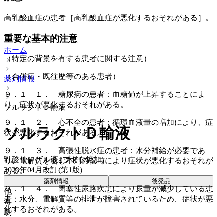
高乳酸血症の患者［高乳酸血症が悪化するおそれがある］。
重要な基本的注意
ホーム
（特定の背景を有する患者に関する注意）
（合併症・既往歴等のある患者）
薬剤情報
９．１．１． 糖尿病の患者：血糖値が上昇することによ
り、症状が悪化するおそれがある。
ソルラクトＤ輸液
９．１．２． 心不全の患者：循環血液量の増加により、症
ソルラクトＤ輸液
状が悪化するおそれがある。
９．１．３． 高張性脱水症の患者：水分補給が必要であ
乳酸リンゲル液 (ブドウ糖加)
り、電解質を含む本剤の投与により症状が悪化するおそれが
2023年04月改訂(第1版)
ある。
薬剤情報
後発品
９．１．４． 閉塞性尿路疾患により尿量が減少している患
他
者：水分、電解質等の排泄が障害されているため、症状が悪
毒
化するおそれがある。
劇