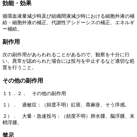
効能・効果
循環血液量減少時及び組織間液減少時における細胞外液の補
給・細胞外液の補正、代謝性アシドーシスの補正、エネルギ
ー補給。
副作用
次の副作用があらわれることがあるので、観察を十分に行
い、異常が認められた場合には投与を中止するなど適切な処
置を行うこと。
その他の副作用
１１．２． その他の副作用
１）． 過敏症：（頻度不明）紅斑、蕁麻疹、そう痒感。
２）． 大量・急速投与：（頻度不明）肺水腫、脳浮腫、末
梢浮腫。
禁忌