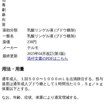
毒
劇
麻
向
覚
薬効分類
乳酸リンゲル液 (ブドウ糖加)
一般名
乳酸リンゲル液 (ブドウ糖加)
薬価
238
円
メーカー
テルモ
2023年04月改訂(第1版)
最終更新
添付文書のPDFはこちら
用法・用量
通常成人、１回５００〜１０００ｍＬを点滴静注する。投与
速度は通常成人ブドウ糖として１時間当たり０．５ｇ／ｋｇ
体重以下とする。
なお、年齢、症状、体重により適宜増減する。