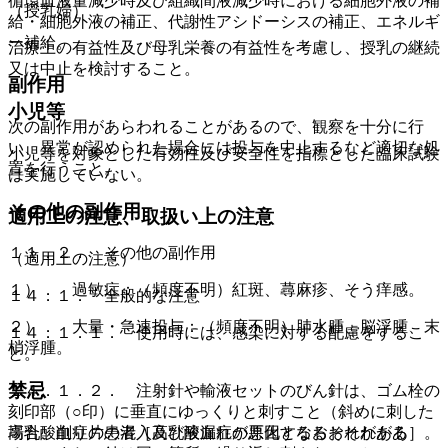
循環血液量減少時及び組織間液減少時における細胞外液の補
（授乳婦）
給・細胞外液の補正、代謝性アシドーシスの補正、エネルギ
ー補給。
治療上の有益性及び母乳栄養の有益性を考慮し、授乳の継続
又は中止を検討すること。
副作用
小児等
次の副作用があらわれることがあるので、観察を十分に行
い、異常が認められた場合には投与を中止するなど適切な処
小児等を対象とした有効性及び安全性を指標とした臨床試験
置を行うこと。
は実施していない。
その他の副作用
適用上の注意、取扱い上の注意
１１．２． その他の副作用
（適用上の注意）
１）． 過敏症：（頻度不明）紅斑、蕁麻疹、そう痒感。
１４．１． 全般的な注意
２）． 大量・急速投与：（頻度不明）肺水腫、脳浮腫、末
１４．１．１． 使用時には、感染に対する配慮をするこ
梢浮腫。
と。
禁忌
１４．１．２． 注射針や輸液セットのびん針は、ゴム栓の
刻印部（○印）に垂直にゆっくりと刺すこと（斜めに刺した
高乳酸血症の患者［高乳酸血症が悪化するおそれがある］。
場合、削り片の混入及び液漏れの原因となるおそれがあ