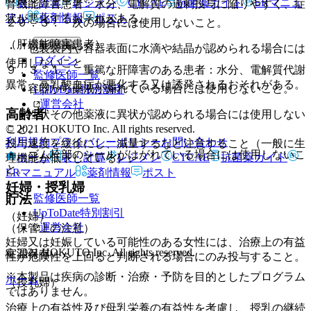
表・計算
レジメン
CTCAE
抗菌薬ガイド
ERマニュ
腎機能障害患者：水分、電解質の過剰投与に陥りやすく、症
アル
薬剤情報
ポスト
状が悪化するおそれがある。
２０．３． 次の場合には使用しないこと。
（肝機能障害患者）
新規登録
・ 包装袋内や容器表面に水滴や結晶が認められる場合には
ログイン
使用しないこと。
９．３．１． 重篤な肝障害のある患者：水分、電解質代謝
監修医師一覧
異常、高乳酸血症が悪化する又は誘発されるおそれがある。
・ 容器から薬液が漏れている場合には使用しないこと。
UpToDate特別割引
運営会社
高齢者
・ 性状その他薬液に異状が認められる場合には使用しない
© 2021 HOKUTO Inc. All rights reserved.
こと。
利用規約
プライバシーポリシー
お問い合わせ
投与速度を緩徐にし、減量するなど注意すること（一般に生
・ ゴム栓部のシールがはがれている場合には使用しないこ
ホーム
表・計算
レジメン
CTCAE
抗菌薬ガイド
理機能が低下している）。
と。
ERマニュアル
薬剤情報
ポスト
妊婦・授乳婦
貯法
監修医師一覧
UpToDate特別割引
（妊婦）
運営会社
（保管上の注意）
妊婦又は妊娠している可能性のある女性には、治療上の有益
© 2021 HOKUTO Inc. All rights reserved.
室温保存。
性が危険性を上回ると判断される場合にのみ投与すること。
※本製品は疾病の診断・治療・予防を目的としたプログラム
ホーム
（授乳婦）
ではありません。
治療上の有益性及び母乳栄養の有益性を考慮し、授乳の継続