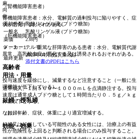
麻
（腎機能障害患者）
向
覚
腎機能障害患者：水分、電解質の過剰投与に陥りやすく、症
薬効分類
乳酸リンゲル液 (ブドウ糖加)
状が悪化するおそれがある。
一般名
乳酸リンゲル液 (ブドウ糖加)
（肝機能障害患者）
薬価
238
円
メーカー
テルモ
９．３．１． 重篤な肝障害のある患者：水分、電解質代謝
異常、高乳酸血症が悪化する又は誘発されるおそれがある。
2023年04月改訂(第1版)
最終更新
添付文書のPDFはこちら
高齢者
用法・用量
投与速度を緩徐にし、減量するなど注意すること（一般に生
理機能が低下している）。
通常成人、１回５００〜１０００ｍＬを点滴静注する。投与
速度は通常成人ブドウ糖として１時間当たり０．５ｇ／ｋｇ
妊婦・授乳婦
体重以下とする。
なお、年齢、症状、体重により適宜増減する。
（妊婦）
妊婦又は妊娠している可能性のある女性には、治療上の有益
効能・効果
性が危険性を上回ると判断される場合にのみ投与すること。