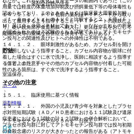
れたが、これらの変化は背景データの範囲内であった（この
１４．１． 薬剤交付時の注意
用量では軽度の体重増加抑制及び摂餌量低下等の母体毒性も
認められており、このときのＡＵＣは臨床最大用量投与時
１４．１．１． ＰＴＰ包装の薬剤はＰＴＰシートから取り
（１．８ｍｇ／ｋｇ）のＡＵＣと比較すると２．６倍（Ｅ
出して服用するよう指導すること（ＰＴＰシートの誤飲によ
Ｍ）又は０．３倍（ＰＭ）であった）。なお、これらの所見
り、硬い鋭角部が食道粘膜へ刺入し、更には穿孔をおこして
が認められたのは３試験のうち１試験であり、アトモキセチ
縦隔洞炎等の重篤な合併症を併発することがある）。
ン投与との関連性及びヒトへの外挿性は不明である。
１４．１．２． 眼球刺激性があるため、カプセル剤を開け
貯法
て服用しないよう指導すること。カプセル内容物が眼球に付
着した場合はすぐに水で洗浄し、医師に相談するよう指導す
（保管上の注意）
ること。また、手やその他のカプセル内容物が付着した可能
性のある箇所は、すぐ水で洗浄するよう指導すること。
室温保存。
その他の注意
ホーム
１５．１． 臨床使用に基づく情報
薬剤情報
１５．１．１． 外国の小児及び青少年を対象としたプラセ
ボ対照短期試験（ＡＤ／ＨＤ患者における１１試験及び遺尿
症患者における１試験の計１２試験）の併合解析において、
アトモキセチンカプセル２５ｍｇ「日医工」
プラセボ投与群に対してアトモキセチン投与群では投与初期
の自殺念慮のリスクが大きかったとの報告がある（アトモキ