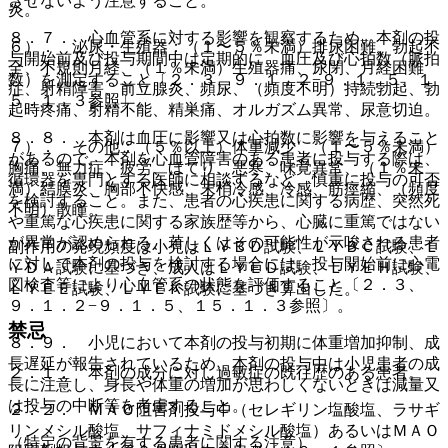
させないよう注意すること。
炎。
８．７． 心血管系に対する影響を観察するため、本剤の投
６）． 泌尿・生殖器：（１〜５％未満）排尿困難、勃起不
与開始前及び投与期間中は定期的に、血圧及び心拍数（脈拍
全、不規則月経、（１％未満）生殖器痛、尿閉、月経困難
数）を測定すること〔２．３、９．１．２−９．１．５、１
症、射精障害、前立腺炎、頻尿、（頻度不明）持続勃起、勃
５．１．３参照〕。
起時疼痛、射精不能、精巣痛、オルガズム異常、尿意切迫。
８．８． 本剤は血圧に影響又は心拍数に影響を与えること
７）． その他：（５％以上）体重減少、（１〜５％未満）
があるので、本剤を心血管障害のある患者に投与する際は、
胸痛、無力症、疲労、ほてり、悪寒、味覚異常、（１％未
循環器を専門とする医師に相談するなど、慎重に投与の可否
満）結膜炎、胸部不快感、末梢冷感、冷感、筋痙縮、（頻度
を検討すること。また、患者の心疾患に関する病歴、突然死
不明）散瞳。
や重篤な心疾患に関する家族歴等から、心臓に重篤ではない
が異常が認められる、若しくはその可能性が示唆される患者
副作用の発現頻度は小児はＬＹＢＤ試験、ＬＹＢＣ試験、Ｌ
に対して本剤の投与を検討する場合には、投与開始前に心電
ＹＤＡ試験に基づき、成人はＬＹＥＤ試験、ＬＹＥＨ試験、
図検査等により心血管系の状態を評価すること〔２．３、
ＬＹＥＥ試験、ＬＹＥＫ試験に基づき算出した。
９．１．２−９．１．５、１５．１．３参照〕。
禁忌
８．９． 小児において本剤の投与初期に体重増加抑制、成
長遅延が報告されているため、本剤の投与中は小児患者の成
２．１． 本剤の成分に対し過敏症の既往歴のある患者。
長に注意し、身長や体重の増加が思わしくないときは減量又
は投与の中断等を考慮すること。
２．２． ＭＡＯ阻害剤投与中（セレギリン塩酸塩、ラサギ
リンメシル酸塩、サフィナミドメシル酸塩）あるいはＭＡＯ
（特定の背景を有する患者に関する注意）