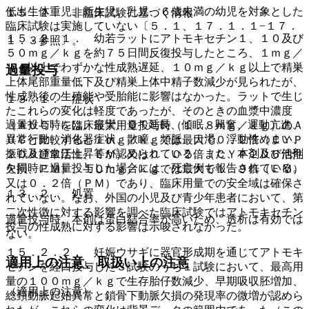
低出生体重児、新生児、乳児、６歳未満の幼児を対象とした
１５．２． 非臨床試験に基づく情報
臨床試験は実施していない〔５．１、１７．１．１−１７．
１５．２．１． 幼若ラットにアトモキセチン１、１０及び
１．３参照〕。
５０ｍｇ／ｋｇを約７５日間反復投与したところ、１ｍｇ／
ｋｇ以上でわずかな性成熟遅延、１０ｍｇ／ｋｇ以上で精巣
過量投与
上体尾部重量低下及び精巣上体中精子数減少が見られたが、
性成熟後の生殖能や受胎能に影響はなかった。ラットで生じ
１３．１． 症状
たこれらの変化は軽度であったが、そのときの血漿中濃度
過量投与時には、痙攣、ＱＴ延長、傾眠、興奮、運動亢進、
（ＡＵＣ）を臨床最大用量投与時（１．８ｍｇ／ｋｇ）のＡ
異常行動、消化器症状、散瞳、頻脈、口渇、浮動性めまい、
ＵＣと比較すると１ｍｇ／ｋｇでは最大で０．２倍（ＣＹＰ
振戦及び血圧上昇等が認められている。また、本剤及び他剤
２Ｄ６通常活性、ＥＭ）又は０．０２倍（ＣＹＰ２Ｄ６活性
を同時に過量投与した場合には、死亡例も報告されている。
欠損、ＰＭ）、１０ｍｇ／ｋｇでは最大で１．９倍（ＥＭ）
又は０．２倍（ＰＭ）であり、臨床用量での安全域は確保さ
１３．２． 処置
れていない。なお、外国の小児及び青少年患者において、第
二次性徴に対する影響を調べた臨床試験ではアトモキセチン
過量投与時、本剤は蛋白結合率が高いため、透析は有効では
投与の性成熟に対する影響は示唆されなかった。
ない。
１５．２．２． 妊娠ウサギに器官形成期を通じてアトモキ
適用上の注意、取扱い上の注意
セチンを経口投与した３試験のうち１試験において、最高用
量の１００ｍｇ／ｋｇで生存胎仔数減少、早期吸収胚増加、
（適用上の注意）
総頚動脈起始異常と鎖骨下動脈欠損の発現率の微増が認めら