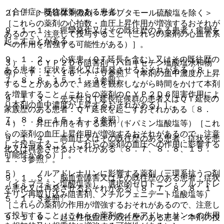
（合併症・既往歴等のある患者）
２）． β−受容体刺激剤＜サルブタモール硫酸塩を除く＞
［これらの薬剤の心拍数・血圧上昇作用が増強するおそれが
９．１．１． 痙攣発作又はその既往歴のある患者：痙攣を
あるので、注意して投与すること（これらの薬剤の心血管系
起こすことがある。
への作用を増強する可能性がある）］。
９．１．２． 心疾患（ＱＴ延長を含む）又はその既往歴の
３）． ＣＹＰ２Ｄ６阻害剤（パロキセチン塩酸塩水和物
ある患者：症状を悪化又は再発させるおそれがある〔８．
等）〔７．１、１６．７．５参照〕［本剤の血中濃度が上昇
７、８．８、１５．１．３参照〕。
することがあるので、経過を観察しながら時間をかけて本剤
を増量すること（これらの薬剤のＣＹＰ２Ｄ６阻害作用によ
９．１．３． 先天性ＱＴ延長症候群の患者又はＱＴ延長の
り本剤の血中濃度が上昇するおそれがある）］。
家族歴のある患者：ＱＴ延長を起こすおそれがある〔８．
７、８．８、１５．１．３参照〕。
４）． 昇圧作用を有する薬剤（ドパミン塩酸塩等）［これ
らの薬剤の血圧上昇作用が増強するおそれがあるので、注意
９．１．４． 高血圧又はその既往歴のある患者：症状を悪
して投与すること（これらの薬剤の血圧への作用に影響する
化又は再発させるおそれがある〔８．７、８．８、１５．
可能性がある）］。
１．３参照〕。
５）． ノルアドレナリンに影響する薬剤（三環系抗うつ剤
９．１．５． 脳血管障害又はその既往歴のある患者：症状
（イミプラミン塩酸塩等）、選択的セロトニン・ノルアドレ
を悪化又は再発させるおそれがある〔８．７、８．８、１
ナリン再取り込み阻害剤、メチルフェニデート塩酸塩等）
５．１．３参照〕。
［これらの薬剤の作用が増強するおそれがあるので、注意し
て投与すること（これらの薬剤のノルアドレナリンへの作用
９．１．６． 起立性低血圧の既往歴のある患者：本剤の投