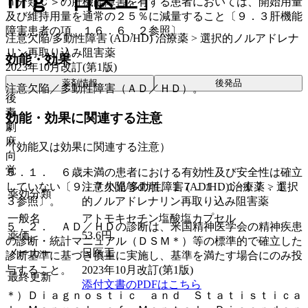
ｍｇ「日医工」
ｈ分類Ｃ＞の肝機能障害を有する患者においては、開始用量
及び維持用量を通常の２５％に減量すること〔９．３肝機能
障害患者の項、１６．６．２参照〕。
注意欠陥/多動性障害 (AD/HD) 治療薬 > 選択的ノルアドレナ
リン再取り込み阻害薬
効能・効果
2023年10月改訂(第1版)
薬剤情報
後発品
注意欠陥／多動性障害（ＡＤ／ＨＤ）。
後
毒
効能・効果に関連する注意
劇
麻
（効能又は効果に関連する注意）
向
覚
５．１． ６歳未満の患者における有効性及び安全性は確立
していない〔９．７小児等の項、１７．１．１−１７．１．
注意欠陥/多動性障害 (AD/HD) 治療薬 > 選択
薬効分類
３参照〕。
的ノルアドレナリン再取り込み阻害薬
一般名
アトモキセチン塩酸塩カプセル
５．２． ＡＤ／ＨＤの診断は、米国精神医学会の精神疾患
薬価
53.6
円
の診断・統計マニュアル（ＤＳＭ＊）等の標準的で確立した
メーカー
日医工
診断基準に基づき慎重に実施し、基準を満たす場合にのみ投
与すること。
2023年10月改訂(第1版)
最終更新
添付文書のPDFはこちら
＊）Ｄｉａｇｎｏｓｔｉｃ ａｎｄ Ｓｔａｔｉｓｔｉｃａ