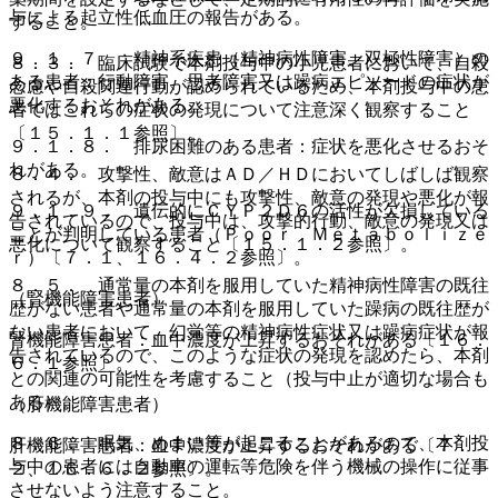
与による起立性低血圧の報告がある。
すること。
９．１．７． 精神系疾患（精神病性障害、双極性障害）の
８．３． 臨床試験で本剤投与中の小児患者において、自殺
ある患者：行動障害、思考障害又は躁病エピソードの症状が
念慮や自殺関連行動が認められているため、本剤投与中の患
悪化するおそれがある。
者ではこれらの症状の発現について注意深く観察すること
〔１５．１．１参照〕。
９．１．８． 排尿困難のある患者：症状を悪化させるおそ
れがある。
８．４． 攻撃性、敵意はＡＤ／ＨＤにおいてしばしば観察
されるが、本剤の投与中にも攻撃性、敵意の発現や悪化が報
９．１．９． 遺伝的にＣＹＰ２Ｄ６の活性が欠損している
告されているので、投与中は、攻撃的行動、敵意の発現又は
ことが判明している患者（Ｐｏｏｒ Ｍｅｔａｂｏｌｉｚｅ
悪化について観察すること〔１５．１．２参照〕。
ｒ）〔７．１、１６．４．２参照〕。
８．５． 通常量の本剤を服用していた精神病性障害の既往
（腎機能障害患者）
歴がない患者や通常量の本剤を服用していた躁病の既往歴が
ない患者において、幻覚等の精神病性症状又は躁病症状が報
腎機能障害患者：血中濃度が上昇するおそれがある〔１６．
告されているので、このような症状の発現を認めたら、本剤
６．１参照〕。
との関連の可能性を考慮すること（投与中止が適切な場合も
ある）。
（肝機能障害患者）
８．６． 眠気、めまい等が起こることがあるので、本剤投
肝機能障害患者：血中濃度が上昇するおそれがある〔７．
与中の患者には自動車の運転等危険を伴う機械の操作に従事
２、１６．６．２参照〕。
させないよう注意すること。