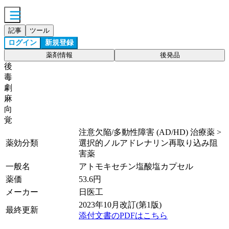
記事
ツール
ログイン
新規登録
薬剤情報
後発品
後
毒
劇
麻
向
覚
注意欠陥/多動性障害 (AD/HD) 治療薬 >
薬効分類
選択的ノルアドレナリン再取り込み阻
害薬
一般名
アトモキセチン塩酸塩カプセル
薬価
53.6
円
メーカー
日医工
2023年10月改訂(第1版)
最終更新
添付文書のPDFはこちら