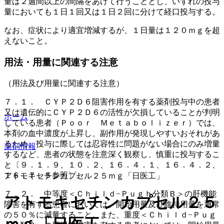
量は２週間以上の間隔をあけて行うこととし、いずれの投与
量においても１日１回又は１日２回に分けて経口投与する。
なお、症状により適宜増減するが、１日量は１２０ｍｇを超
えないこと。
用法・用量に関連する注意
（用法及び用量に関連する注意）
７．１． ＣＹＰ２Ｄ６阻害作用を有する薬剤投与中の患者
又は遺伝的にＣＹＰ２Ｄ６の活性が欠損していることが判明
ホーム
している患者（Ｐｏｏｒ Ｍｅｔａｂｏｌｉｚｅｒ）では、
本剤の血中濃度が上昇し、副作用が発現しやすいおそれがあ
るため、投与に際しては忍容性に問題がない場合にのみ増量
薬剤情報
するなど、患者の状態を注意深く観察し、慎重に投与するこ
と〔９．１．９、１０．２、１６．４．１、１６．４．２、
１６．７．５参照〕。
アトモキセチンカプセル２５ｍｇ「日医工」
７．２． 中等度＜Ｃｈｉｌｄ−Ｐｕｇｈ分類Ｂ＞の肝機能
アトモキセチンカプセル２５
障害を有する患者においては、開始用量及び維持用量を通常
の５０％に減量すること。また、重度＜Ｃｈｉｌｄ−Ｐｕｇ