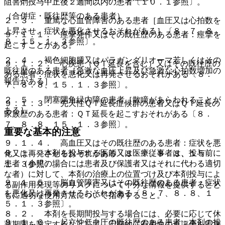
阻害剤投与中止後２週間以内の患者〔１０．１参照〕。
（合併症・既往歴等のある患者）
２．３． 重篤な心血管障害のある患者［血圧又は心拍数を
上昇させ、症状を悪化させるおそれがある］〔８．７、８．
９．１．１． 痙攣発作又はその既往歴のある患者：痙攣を
８、１５．１．３参照〕。
起こすことがある。
２．４． 褐色細胞腫又はパラガングリオーマ若しくはその
９．１．２． 心疾患（ＱＴ延長を含む）又はその既往歴の
既往歴のある患者［急激な血圧上昇及び急激な心拍数増加の
ある患者：症状を悪化又は再発させるおそれがある〔８．
報告がある］。
７、８．８、１５．１．３参照〕。
２．５． 閉塞隅角緑内障の患者［散瞳があらわれることが
９．１．３． 先天性ＱＴ延長症候群の患者又はＱＴ延長の
ある］。
家族歴のある患者：ＱＴ延長を起こすおそれがある〔８．
７、８．８、１５．１．３参照〕。
重要な基本的注意
９．１．４． 高血圧又はその既往歴のある患者：症状を悪
８．１． 本剤を投与する医師又は医療従事者は、投与前に
化又は再発させるおそれがある〔８．７、８．８、１５．
患者（小児の場合には患者及び保護者又はそれに代わる適切
１．３参照〕。
な者）に対して、本剤の治療上の位置づけ及び本剤投与によ
９．１．５． 脳血管障害又はその既往歴のある患者：症状
る副作用発現等のリスクについて十分な情報を提供するとと
を悪化又は再発させるおそれがある〔８．７、８．８、１
もに適切な使用方法について指導すること。
５．１．３参照〕。
８．２． 本剤を長期間投与する場合には、必要に応じて休
９．１．６． 起立性低血圧の既往歴のある患者：本剤の投
薬期間を設定するなどして、定期的に有用性の再評価を実施