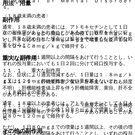
ｌ Ｍａｎｕａｌ ｏｆ Ｍｅｎｔａｌ Ｄｉｓｏｒｄｅｒ
用法・用量
ｓ。
〈１８歳未満の患者〉
副作用
通常、１８歳未満の患者には、アトモキセチンとして１日
次の副作用があらわれることがあるので、観察を十分に行
０．５ｍｇ／ｋｇより開始し、その後１日０．８ｍｇ／ｋｇ
い、異常が認められた場合には投与を中止するなど適切な処
とし、さらに１日１．２ｍｇ／ｋｇまで増量した後、１日
置を行うこと。
１．２〜１．８ｍｇ／ｋｇで維持する。
ただし、増量は１週間以上の間隔をあけて行うこととし、い
重大な副作用
ずれの投与量においても１日２回に分けて経口投与する。
１１．１． 重大な副作用
なお、症状により適宜増減するが、１日量は１．８ｍｇ／ｋ
ｇ又は１２０ｍｇのいずれか少ない量を超えないこと。
１１．１．１． 肝機能障害、黄疸、肝不全（いずれも頻度
不明）：肝機能検査値上昇を伴う肝機能障害、黄疸、肝不全
〈１８歳以上の患者〉
があらわれることがある。
通常、１８歳以上の患者には、アトモキセチンとして１日４
１１．１．２． アナフィラキシー（頻度不明）：血管神経
０ｍｇより開始し、その後１日８０ｍｇまで増量した後、１
性浮腫、蕁麻疹等のアナフィラキシーがあらわれることがあ
日８０〜１２０ｍｇで維持する。
る。
ただし、１日８０ｍｇまでの増量は１週間以上、その後の増
その他の副作用
量は２週間以上の間隔をあけて行うこととし、いずれの投与