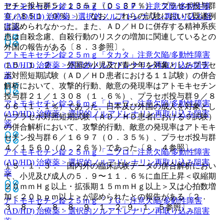
セチン投与群５／１３５７（０．３７％）、プラセボ投与群
アトモキセチン錠２５ｍｇ「ＤＳＥＰ」
注意欠陥/多動性障
０／８５１（０％））。なお、これらの試験において既遂例
害 (AD/HD) 治療薬 > 選択的ノルアドレナリン再取り込み阻
は認められなかった。また、ＡＤ／ＨＤに併存する精神系疾
害薬
患は自殺念慮、自殺行動のリスクの増加に関連しているとの
外国の報告がある〔８．３参照〕。
アトモキセチン錠２５ｍｇ「タカタ」
注意欠陥/多動性障害
１５．１．２． 外国の小児及び青少年を対象としたプラセ
(AD/HD) 治療薬 > 選択的ノルアドレナリン再取り込み阻害
ボ対照短期試験（ＡＤ／ＨＤ患者における１１試験）の併合
薬
解析において、攻撃的行動、敵意の発現率はアトモキセチン
投与群２１／１３０８（１．６％）、プラセボ投与群９／８
アトモキセチン錠２５ｍｇ「トーワ」
注意欠陥/多動性障害
０６（１．１％）であった。日本及び外国の成人を対象とし
(AD/HD) 治療薬 > 選択的ノルアドレナリン再取り込み阻害
たプラセボ対照短期試験（ＡＤ／ＨＤ患者における９試験）
薬
の併合解析において、攻撃的行動、敵意の発現率はアトモキ
セチン投与群６／１６９７（０．３５％）、プラセボ投与群
４／１５６０（０．２６％）であった〔８．４参照〕。
アトモキセチン錠２５ｍｇ「ニプロ」
注意欠陥/多動性障害
(AD/HD) 治療薬 > 選択的ノルアドレナリン再取り込み阻害
１５．１．３． 国内外の臨床試験データの併合解析におい
薬
て、小児及び成人の５．９〜１１．６％に血圧上昇＜収縮期
２０ｍｍＨｇ以上・拡張期１５ｍｍＨｇ以上＞又は心拍数増
加＜２０ｂｐｍ以上＞が認められたとの報告がある〔２．
アトモキセチン錠２５ｍｇ「ＪＧ」
注意欠陥/多動性障害
３、８．７、８．８、９．１．２−９．１．５参照〕。
(AD/HD) 治療薬 > 選択的ノルアドレナリン再取り込み阻害