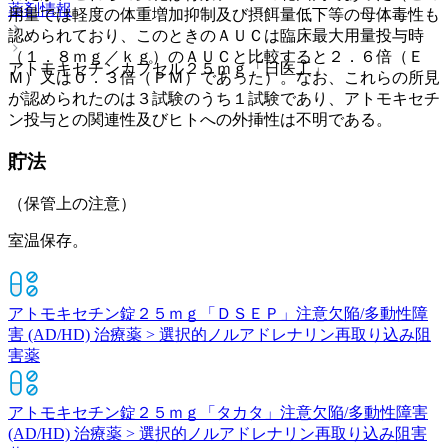
薬剤情報
用量では軽度の体重増加抑制及び摂餌量低下等の母体毒性も
認められており、このときのＡＵＣは臨床最大用量投与時
（１．８ｍｇ／ｋｇ）のＡＵＣと比較すると２．６倍（Ｅ
アトモキセチンカプセル２５ｍｇ「日医工」
Ｍ）又は０．３倍（ＰＭ）であった）。なお、これらの所見
が認められたのは３試験のうち１試験であり、アトモキセチ
ン投与との関連性及びヒトへの外挿性は不明である。
貯法
（保管上の注意）
室温保存。
アトモキセチン錠２５ｍｇ「ＤＳＥＰ」
注意欠陥/多動性障
害 (AD/HD) 治療薬 > 選択的ノルアドレナリン再取り込み阻
害薬
アトモキセチン錠２５ｍｇ「タカタ」
注意欠陥/多動性障害
(AD/HD) 治療薬 > 選択的ノルアドレナリン再取り込み阻害