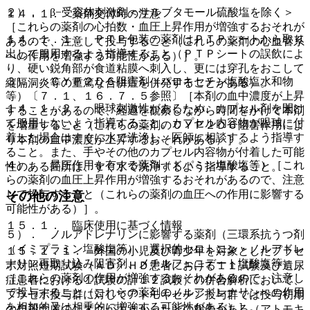
２）． β−受容体刺激剤＜サルブタモール硫酸塩を除く＞
１４．１． 薬剤交付時の注意
［これらの薬剤の心拍数・血圧上昇作用が増強するおそれが
１４．１．１． ＰＴＰ包装の薬剤はＰＴＰシートから取り
あるので、注意して投与すること（これらの薬剤の心血管系
出して服用するよう指導すること（ＰＴＰシートの誤飲によ
への作用を増強する可能性がある）］。
り、硬い鋭角部が食道粘膜へ刺入し、更には穿孔をおこして
３）． ＣＹＰ２Ｄ６阻害剤（パロキセチン塩酸塩水和物
縦隔洞炎等の重篤な合併症を併発することがある）。
等）〔７．１、１６．７．５参照〕［本剤の血中濃度が上昇
１４．１．２． 眼球刺激性があるため、カプセル剤を開け
することがあるので、経過を観察しながら時間をかけて本剤
て服用しないよう指導すること。カプセル内容物が眼球に付
を増量すること（これらの薬剤のＣＹＰ２Ｄ６阻害作用によ
着した場合はすぐに水で洗浄し、医師に相談するよう指導す
り本剤の血中濃度が上昇するおそれがある）］。
ること。また、手やその他のカプセル内容物が付着した可能
４）． 昇圧作用を有する薬剤（ドパミン塩酸塩等）［これ
性のある箇所は、すぐ水で洗浄するよう指導すること。
らの薬剤の血圧上昇作用が増強するおそれがあるので、注意
して投与すること（これらの薬剤の血圧への作用に影響する
その他の注意
可能性がある）］。
１５．１． 臨床使用に基づく情報
５）． ノルアドレナリンに影響する薬剤（三環系抗うつ剤
（イミプラミン塩酸塩等）、選択的セロトニン・ノルアドレ
１５．１．１． 外国の小児及び青少年を対象としたプラセ
ナリン再取り込み阻害剤、メチルフェニデート塩酸塩等）
ボ対照短期試験（ＡＤ／ＨＤ患者における１１試験及び遺尿
［これらの薬剤の作用が増強するおそれがあるので、注意し
症患者における１試験の計１２試験）の併合解析において、
て投与すること（これらの薬剤のノルアドレナリンへの作用
プラセボ投与群に対してアトモキセチン投与群では投与初期
を相加的又は相乗的に増強する可能性がある）］。
の自殺念慮のリスクが大きかったとの報告がある（アトモキ