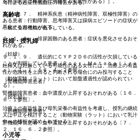
を相加的又は相乗的に増強する可能性がある）］。
与による起立性低血圧の報告がある。
９．１．７． 精神系疾患（精神病性障害、双極性障害）の
高齢者
ある患者：行動障害、思考障害又は躁病エピソードの症状が
悪化するおそれがある。
一般に生理機能が低下している。
９．１．８． 排尿困難のある患者：症状を悪化させるおそ
妊婦・授乳婦
れがある。
（妊婦）
９．１．９． 遺伝的にＣＹＰ２Ｄ６の活性が欠損している
ことが判明している患者（Ｐｏｏｒ Ｍｅｔａｂｏｌｉｚｅ
妊婦又は妊娠している可能性のある女性には、治療上の有益
ｒ）〔７．１、１６．４．２参照〕。
性が危険性を上回ると判断される場合にのみ投与すること
（動物実験（ラット）において胎盤通過性が認められてい
（腎機能障害患者）
る）。
腎機能障害患者：血中濃度が上昇するおそれがある〔１６．
（授乳婦）
６．１参照〕。
治療上の有益性及び母乳栄養の有益性を考慮し、授乳の継続
（肝機能障害患者）
又は中止を検討すること（動物実験（ラット）において乳汁
中への移行が認められている）。
肝機能障害患者：血中濃度が上昇するおそれがある〔７．
２、１６．６．２参照〕。
小児等