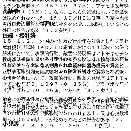
セチン投与群５／１３５７（０．３７％）、プラセボ投与群
高齢者
０／８５１（０％））。なお、これらの試験において既遂例
は認められなかった。また、ＡＤ／ＨＤに併存する精神系疾
一般に生理機能が低下している。
患は自殺念慮、自殺行動のリスクの増加に関連しているとの
外国の報告がある〔８．３参照〕。
妊婦・授乳婦
１５．１．２． 外国の小児及び青少年を対象としたプラセ
ボ対照短期試験（ＡＤ／ＨＤ患者における１１試験）の併合
（妊婦）
解析において、攻撃的行動、敵意の発現率はアトモキセチン
妊婦又は妊娠している可能性のある女性には、治療上の有益
投与群２１／１３０８（１．６％）、プラセボ投与群９／８
性が危険性を上回ると判断される場合にのみ投与すること
０６（１．１％）であった。日本及び外国の成人を対象とし
（動物実験（ラット）において胎盤通過性が認められてい
たプラセボ対照短期試験（ＡＤ／ＨＤ患者における９試験）
る）。
の併合解析において、攻撃的行動、敵意の発現率はアトモキ
セチン投与群６／１６９７（０．３５％）、プラセボ投与群
（授乳婦）
４／１５６０（０．２６％）であった〔８．４参照〕。
治療上の有益性及び母乳栄養の有益性を考慮し、授乳の継続
１５．１．３． 国内外の臨床試験データの併合解析におい
又は中止を検討すること（動物実験（ラット）において乳汁
て、小児及び成人の５．９〜１１．６％に血圧上昇＜収縮期
中への移行が認められている）。
２０ｍｍＨｇ以上・拡張期１５ｍｍＨｇ以上＞又は心拍数増
加＜２０ｂｐｍ以上＞が認められたとの報告がある〔２．
小児等
３、８．７、８．８、９．１．２−９．１．５参照〕。