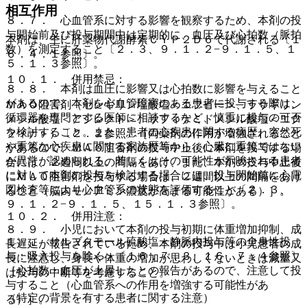
相互作用
８．７． 心血管系に対する影響を観察するため、本剤の投
与開始前及び投与期間中は定期的に、血圧及び心拍数（脈拍
本剤は、主に肝薬物代謝酵素ＣＹＰ２Ｄ６で代謝される〔１
数）を測定すること〔２．３、９．１．２−９．１．５、１
６．４．１参照〕。
５．１．３参照〕。
１０．１． 併用禁忌：
８．８． 本剤は血圧に影響又は心拍数に影響を与えること
があるので、本剤を心血管障害のある患者に投与する際は、
ＭＡＯ阻害剤（セレギリン塩酸塩＜エフピー＞、ラサギリン
循環器を専門とする医師に相談するなど、慎重に投与の可否
メシル酸塩＜アジレクト＞、サフィナミドメシル酸塩＜エク
を検討すること。また、患者の心疾患に関する病歴、突然死
フィナ＞）〔２．２参照〕［両薬剤の作用が増強されること
や重篤な心疾患に関する家族歴等から、心臓に重篤ではない
があるので、ＭＡＯ阻害剤の投与中止後に本剤を投与する場
が異常が認められる、若しくはその可能性が示唆される患者
合には、２週間以上の間隔をあけ、また、本剤の投与中止後
に対して本剤の投与を検討する場合には、投与開始前に心電
にＭＡＯ阻害剤を投与する場合は、２週間以上の間隔をあけ
図検査等により心血管系の状態を評価すること〔２．３、
ること（脳内モノアミン濃度が高まる可能性がある）］。
９．１．２−９．１．５、１５．１．３参照〕。
１０．２． 併用注意：
８．９． 小児において本剤の投与初期に体重増加抑制、成
１）． サルブタモール硫酸塩＜静脈内投与等の全身性投
長遅延が報告されているため、本剤の投与中は小児患者の成
与：吸入投与を除く＞〔１６．７．３、１６．７．４参照〕
長に注意し、身長や体重の増加が思わしくないときは減量又
［心拍数・血圧が上昇したとの報告があるので、注意して投
は投与の中断等を考慮すること。
与すること（心血管系への作用を増強する可能性があ
（特定の背景を有する患者に関する注意）
る）］。