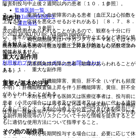
阻害剤投与中止後２週間以内の患者〔１０．１参照〕。
ｓ。
監修医師一覧
２．３． 重篤な心血管障害のある患者［血圧又は心拍数を
UpToDate特別割引
副作用
上昇させ、症状を悪化させるおそれがある］〔８．７、８．
運営会社
８、１５．１．３参照〕。
次の副作用があらわれることがあるので、観察を十分に行
© 2021 HOKUTO Inc. All rights reserved.
い、異常が認められた場合には投与を中止するなど適切な処
２．４． 褐色細胞腫又はパラガングリオーマ若しくはその
置を行うこと。
※本製品は疾病の診断・治療・予防を目的としたプログラム
既往歴のある患者［急激な血圧上昇及び急激な心拍数増加の
ではありません。
報告がある］。
重大な副作用
利用規約
プライバシーポリシー
お問い合わせ
２．５． 閉塞隅角緑内障の患者［散瞳があらわれることが
１１．１． 重大な副作用
ある］。
１１．１．１． 肝機能障害、黄疸、肝不全（いずれも頻度
重要な基本的注意
不明）：肝機能検査値上昇を伴う肝機能障害、黄疸、肝不全
があらわれることがある。
８．１． 本剤を投与する医師又は医療従事者は、投与前に
患者（小児の場合には患者及び保護者又はそれに代わる適切
１１．１．２． アナフィラキシー（頻度不明）：血管神経
な者）に対して、本剤の治療上の位置づけ及び本剤投与によ
性浮腫、蕁麻疹等のアナフィラキシーがあらわれることがあ
る副作用発現等のリスクについて十分な情報を提供するとと
る。
もに適切な使用方法について指導すること。
その他の副作用
８．２． 本剤を長期間投与する場合には、必要に応じて休