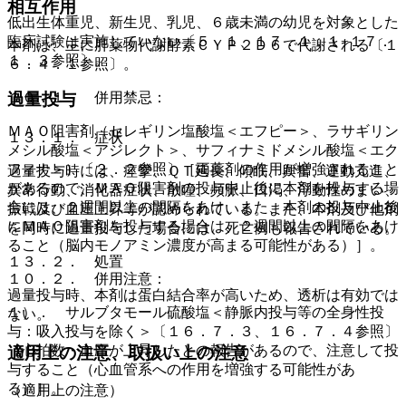
相互作用
低出生体重児、新生児、乳児、６歳未満の幼児を対象とした
臨床試験は実施していない〔５．１、１７．１．１−１７．
本剤は、主に肝薬物代謝酵素ＣＹＰ２Ｄ６で代謝される〔１
１．３参照〕。
６．４．１参照〕。
１０．１． 併用禁忌：
過量投与
ＭＡＯ阻害剤（セレギリン塩酸塩＜エフピー＞、ラサギリン
１３．１． 症状
メシル酸塩＜アジレクト＞、サフィナミドメシル酸塩＜エク
フィナ＞）〔２．２参照〕［両薬剤の作用が増強されること
過量投与時には、痙攣、ＱＴ延長、傾眠、興奮、運動亢進、
があるので、ＭＡＯ阻害剤の投与中止後に本剤を投与する場
異常行動、消化器症状、散瞳、頻脈、口渇、浮動性めまい、
合には、２週間以上の間隔をあけ、また、本剤の投与中止後
振戦及び血圧上昇等が認められている。また、本剤及び他剤
にＭＡＯ阻害剤を投与する場合は、２週間以上の間隔をあけ
を同時に過量投与した場合には、死亡例も報告されている。
ること（脳内モノアミン濃度が高まる可能性がある）］。
１３．２． 処置
１０．２． 併用注意：
過量投与時、本剤は蛋白結合率が高いため、透析は有効では
１）． サルブタモール硫酸塩＜静脈内投与等の全身性投
ない。
与：吸入投与を除く＞〔１６．７．３、１６．７．４参照〕
［心拍数・血圧が上昇したとの報告があるので、注意して投
適用上の注意、取扱い上の注意
与すること（心血管系への作用を増強する可能性があ
る）］。
（適用上の注意）