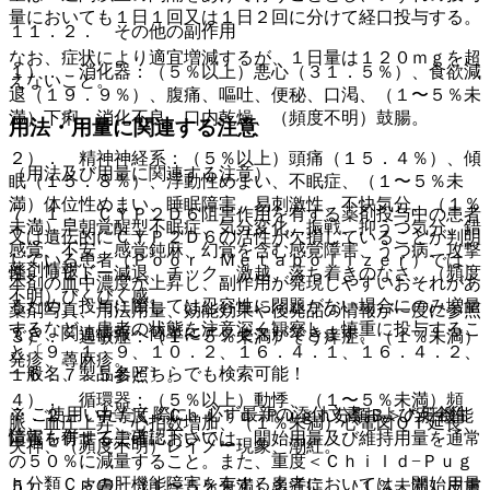
量においても１日１回又は１日２回に分けて経口投与する。
１１．２． その他の副作用
なお、症状により適宜増減するが、１日量は１２０ｍｇを超
１）． 消化器：（５％以上）悪心（３１．５％）、食欲減
えないこと。
退（１９．９％）、腹痛、嘔吐、便秘、口渇、（１〜５％未
満）下痢、消化不良、口内乾燥、（頻度不明）鼓腸。
用法・用量に関連する注意
２）． 精神神経系：（５％以上）頭痛（１５．４％）、傾
（用法及び用量に関連する注意）
眠（１５．８％）、浮動性めまい、不眠症、（１〜５％未
満）体位性めまい、睡眠障害、易刺激性、不快気分、（１％
７．１． ＣＹＰ２Ｄ６阻害作用を有する薬剤投与中の患者
未満）早朝覚醒型不眠症、気分変化、振戦、抑うつ気分、錯
又は遺伝的にＣＹＰ２Ｄ６の活性が欠損していることが判明
感覚、不安、感覚鈍麻、幻覚を含む感覚障害、うつ病、攻撃
している患者（Ｐｏｏｒ Ｍｅｔａｂｏｌｉｚｅｒ）では、
薬剤情報
性、リビドー減退、チック、激越、落ち着きのなさ、（頻度
本剤の血中濃度が上昇し、副作用が発現しやすいおそれがあ
不明）びくびく感。
るため、投与に際しては忍容性に問題がない場合にのみ増量
薬剤写真、用法用量、効能効果や後発品の情報が一度に参照
するなど、患者の状態を注意深く観察し、慎重に投与するこ
でき、関連情報へ簡単にアクセスができます。
３）． 過敏症：（１〜５％未満）そう痒症、（１％未満）
と〔９．１．９、１０．２、１６．４．１、１６．４．２、
発疹、蕁麻疹。
一般名、製品名どちらでも検索可能！
１６．７．５参照〕。
４）． 循環器：（５％以上）動悸、（１〜５％未満）頻
※ ご使用いただく際に、必ず最新の添付文書および安全性
７．２． 中等度＜Ｃｈｉｌｄ−Ｐｕｇｈ分類Ｂ＞の肝機能
脈、血圧上昇、心拍数増加、（１％未満）心電図ＱＴ延長、
情報も併せてご確認下さい。
障害を有する患者においては、開始用量及び維持用量を通常
失神、（頻度不明）レイノー現象、潮紅。
の５０％に減量すること。また、重度＜Ｃｈｉｌｄ−Ｐｕｇ
ｈ分類Ｃ＞の肝機能障害を有する患者においては、開始用量
５）． 皮膚：（１〜５％未満）多汗症、（１％未満）皮膚