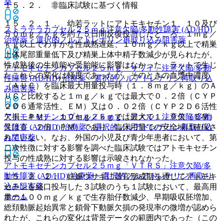
薬
１５．２． 非臨床試験に基づく情報
１５．２．１． 幼若ラットにアトモキセチン１、１０及び
ストラテラカプセル２５ｍｇ
注意欠陥/多動性障害 (AD/HD)
５０ｍｇ／ｋｇを約７５日間反復投与したところ、１ｍｇ／
治療薬 > 選択的ノルアドレナリン再取り込み阻害薬
ｋｇ以上でわずかな性成熟遅延、１０ｍｇ／ｋｇ以上で精巣
上体尾部重量低下及び精巣上体中精子数減少が見られたが、
性成熟後の生殖能や受胎能に影響はなかった。ラットで生じ
アトモキセチンカプセル２５ｍｇ「サワイ」
注意欠陥/多動
たこれらの変化は軽度であったが、そのときの血漿中濃度
性障害 (AD/HD) 治療薬 > 選択的ノルアドレナリン再取り込
（ＡＵＣ）を臨床最大用量投与時（１．８ｍｇ／ｋｇ）のＡ
み阻害薬
ＵＣと比較すると１ｍｇ／ｋｇでは最大で０．２倍（ＣＹＰ
２Ｄ６通常活性、ＥＭ）又は０．０２倍（ＣＹＰ２Ｄ６活性
欠損、ＰＭ）、１０ｍｇ／ｋｇでは最大で１．９倍（ＥＭ）
アトモキセチンカプセル２５ｍｇ「アメル」
注意欠陥/多動
又は０．２倍（ＰＭ）であり、臨床用量での安全域は確保さ
性障害 (AD/HD) 治療薬 > 選択的ノルアドレナリン再取り込
れていない。なお、外国の小児及び青少年患者において、第
み阻害薬
二次性徴に対する影響を調べた臨床試験ではアトモキセチン
投与の性成熟に対する影響は示唆されなかった。
アトモキセチンカプセル２５ｍｇ「ＶＴＲＳ」
注意欠陥/多
動性障害 (AD/HD) 治療薬 > 選択的ノルアドレナリン再取り
１５．２．２． 妊娠ウサギに器官形成期を通じてアトモキ
込み阻害薬
セチンを経口投与した３試験のうち１試験において、最高用
ホーム
量の１００ｍｇ／ｋｇで生存胎仔数減少、早期吸収胚増加、
総頚動脈起始異常と鎖骨下動脈欠損の発現率の微増が認めら
れたが、これらの変化は背景データの範囲内であった（この