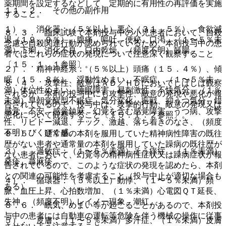
薬期間を設定するなどして、定期的に有用性の再評価を実施
１１．２． その他の副作用
すること。
１）． 消化器：（５％以上）悪心（３１．５％）、食欲減
８．３． 臨床試験で本剤投与中の小児患者において、自殺
退（１９．９％）、腹痛、嘔吐、便秘、口渇、（１〜５％未
念慮や自殺関連行動が認められているため、本剤投与中の患
満）下痢、消化不良、口内乾燥、（頻度不明）鼓腸。
者ではこれらの症状の発現について注意深く観察すること
〔１５．１．１参照〕。
２）． 精神神経系：（５％以上）頭痛（１５．４％）、傾
眠（１５．８％）、浮動性めまい、不眠症、（１〜５％未
８．４． 攻撃性、敵意はＡＤ／ＨＤにおいてしばしば観察
満）体位性めまい、睡眠障害、易刺激性、不快気分、（１％
されるが、本剤の投与中にも攻撃性、敵意の発現や悪化が報
未満）早朝覚醒型不眠症、気分変化、振戦、抑うつ気分、錯
告されているので、投与中は、攻撃的行動、敵意の発現又は
感覚、不安、感覚鈍麻、幻覚を含む感覚障害、うつ病、攻撃
悪化について観察すること〔１５．１．２参照〕。
性、リビドー減退、チック、激越、落ち着きのなさ、（頻度
不明）びくびく感。
８．５． 通常量の本剤を服用していた精神病性障害の既往
歴がない患者や通常量の本剤を服用していた躁病の既往歴が
３）． 過敏症：（１〜５％未満）そう痒症、（１％未満）
ない患者において、幻覚等の精神病性症状又は躁病症状が報
発疹、蕁麻疹。
告されているので、このような症状の発現を認めたら、本剤
との関連の可能性を考慮すること（投与中止が適切な場合も
４）． 循環器：（５％以上）動悸、（１〜５％未満）頻
ある）。
脈、血圧上昇、心拍数増加、（１％未満）心電図ＱＴ延長、
失神、（頻度不明）レイノー現象、潮紅。
８．６． 眠気、めまい等が起こることがあるので、本剤投
与中の患者には自動車の運転等危険を伴う機械の操作に従事
５）． 皮膚：（１〜５％未満）多汗症、（１％未満）皮膚