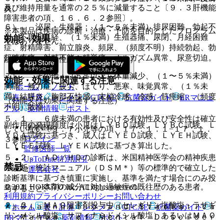
及び維持用量を通常の２５％に減量すること〔９．３肝機能
炎。
障害患者の項、１６．６．２参照〕。
６）． 泌尿・生殖器：（１〜５％未満）排尿困難、勃起不
※本製品は疾病の診断・治療・予防を目的としたプログラム
全、不規則月経、（１％未満）生殖器痛、尿閉、月経困難
効能・効果
ではありません。
症、射精障害、前立腺炎、頻尿、（頻度不明）持続勃起、勃
起時疼痛、射精不能、精巣痛、オルガズム異常、尿意切迫。
注意欠陥／多動性障害（ＡＤ／ＨＤ）。
７）． その他：（５％以上）体重減少、（１〜５％未満）
効能・効果に関連する注意
胸痛、無力症、疲労、ほてり、悪寒、味覚異常、（１％未
ホーム
ノート
満）結膜炎、胸部不快感、末梢冷感、冷感、筋痙縮、（頻度
表・計算
レジメン
CTCAE
抗菌薬ガイド
ERマニュ
（効能又は効果に関連する注意）
不明）散瞳。
アル
薬剤情報
ポスト
５．１． ６歳未満の患者における有効性及び安全性は確立
副作用の発現頻度は小児はＬＹＢＤ試験、ＬＹＢＣ試験、Ｌ
新規登録
していない〔９．７小児等の項、１７．１．１−１７．１．
ＹＤＡ試験に基づき、成人はＬＹＥＤ試験、ＬＹＥＨ試験、
ログイン
３参照〕。
ＬＹＥＥ試験、ＬＹＥＫ試験に基づき算出した。
監修医師一覧
５．２． ＡＤ／ＨＤの診断は、米国精神医学会の精神疾患
UpToDate特別割引
禁忌
の診断・統計マニュアル（ＤＳＭ＊）等の標準的で確立した
運営会社
診断基準に基づき慎重に実施し、基準を満たす場合にのみ投
© 2021 HOKUTO Inc. All rights reserved.
２．１． 本剤の成分に対し過敏症の既往歴のある患者。
与すること。
利用規約
プライバシーポリシー
お問い合わせ
２．２． ＭＡＯ阻害剤投与中（セレギリン塩酸塩、ラサギ
＊）Ｄｉａｇｎｏｓｔｉｃ ａｎｄ Ｓｔａｔｉｓｔｉｃａ
ホーム
表・計算
レジメン
CTCAE
抗菌薬ガイド
リンメシル酸塩、サフィナミドメシル酸塩）あるいはＭＡＯ
ｌ Ｍａｎｕａｌ ｏｆ Ｍｅｎｔａｌ Ｄｉｓｏｒｄｅｒ
ERマニュアル
薬剤情報
ポスト