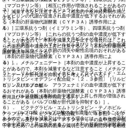
（マプロチリン等）［相互に作用が増強されることがあるの
３）． リルピビリン＜エジュラント＞〔２．３参照〕［リ
で、減量するなど注意すること（相加的中枢神経抑制作用に
ルピビリンの代謝が促進され血中濃度が低下するおそれがあ
よる）］。
る（本剤の肝薬物代謝酵素（ＣＹＰ３Ａ）誘導作用によ
る）］。
A． 三環系抗うつ剤（イミプラミン等）、四環系抗うつ剤
（マプロチリン等）［これらの抗うつ剤の血中濃度が低下す
４）． ニルマトレルビル・リトナビル＜パキロビッド＞
ることがあるので、本剤を減量又は中止する場合には、これ
〔２．３参照〕［ニルマトレルビル及びリトナビルの血中濃
らの薬剤の血中濃度の上昇に注意すること（本剤の肝薬物代
度が低下し抗ウイルス作用の消失や耐性出現のおそれがある
謝酵素誘導作用による）］。
（本剤の肝薬物代謝酵素（ＣＹＰ３Ａ）誘導作用によ
る）］。
４）． メチルフェニデート［本剤の血中濃度が上昇するこ
とがあるので、本剤を減量するなど注意すること（メチルフ
５）． リルピビリン・テノホビル アラフェナミド・エム
ェニデートが肝代謝を抑制すると考えられている）］。
トリシタビン＜オデフシィ配合錠＞〔２．３参照〕［リルピ
ビリン及びテノホビル アラフェナミドの血中濃度が低下す
５）． バルプロ酸：
るおそれがある（本剤の肝薬物代謝酵素（ＣＹＰ３Ａ）誘導
@． バルプロ酸［本剤の血中濃度が上昇し作用が増強され
作用及びＰ糖蛋白誘導作用による）］。
ることがある（バルプロ酸が肝代謝を抑制する）］。
６）． ビクテグラビル・エムトリシタビン・テノホビル
A． バルプロ酸［バルプロ酸の血中濃度が低下することが
アラフェナミド＜ビクタルビ配合錠＞〔２．３参照〕［ビク
あるので、本剤を減量又は中止する場合には、これらの薬剤
テグラビル及びテノホビル アラフェナミドの血中濃度が低
の血中濃度の上昇に注意すること（本剤の肝薬物代謝酵素誘
下するため、この薬剤の効果が減弱しこの薬剤に対する耐性