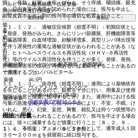
明）：発熱、紅斑、水疱・びらん、そう痒感、咽頭痛、眼充
バルビツール酸系睡眠・抗痙攣薬
血、口内炎等の異常が認められた場合には、投与を中止し、
2026年04月改訂(第4版)
副腎皮質ホルモン剤の投与等の適切な処置を行うこと。
薬剤情報
後発品
他
１１．１．２． 過敏症症候群（頻度不明）：初期症状とし
毒
て発疹、発熱がみられ、さらにリンパ節腫脹、肝機能障害等
劇
の臓器障害、白血球増加、好酸球増多、異型リンパ球出現等
麻
を伴う遅発性の重篤な過敏症状があらわれることがある（な
向
お、ヒトヘルペスウイルス６再活性化（ＨＨＶ−６再活性
覚
化）等のウイルス再活性化を伴うことが多く、発疹、発熱、
薬効分類
バルビツール酸系睡眠・抗痙攣薬
肝機能障害等の症状が再燃あるいは遷延化することがあるの
一般名
フェノバルビタール
で注意すること）。
薬価
46.3
円
１１．１．３． 依存性（頻度不明）：連用により薬物依存
メーカー
ヴィアトリス・ヘルスケア
を生じることがあるので、観察を十分に行い、用量及び使用
2026年04月改訂(第4版)
期間に注意し慎重に投与すること。また、連用中における投
最終更新
添付文書のPDFはこちら
与量の急激な減少ないし投与の中止により、不安、不眠、け
いれん、悪心、幻覚、妄想、興奮、錯乱又は抑うつ状態等の
用法・用量
離脱症状があらわれることがあるので、投与を中止する場合
には、徐々に減量するなど慎重に行うこと〔８．２、９．
１）． 不眠症：フェノバルビタールとして、通常成人１回
１．６、９．１．７、９．８．１参照〕。
３０〜２００ｍｇを就寝前に経口投与する。