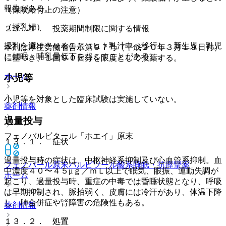
報告がある。
（保険給付上の注意）
（授乳婦）
２５．１． 投薬期間制限に関する情報
授乳を避けさせること（ヒト乳汁中へ移行し、新生児、乳児
本剤は厚生労働省告示第９７号（平成２０年３月１９日付）
に傾眠、哺乳量低下を起こすことがある）。
に基づき、１回９０日分を限度として投薬する。
ホーム
小児等
小児等を対象とした臨床試験は実施していない。
薬剤情報
過量投与
フェノバルビタール「ホエイ」原末
１３．１． 症状
過量投与時の症状は、中枢神経系抑制及び心血管系抑制。血
フェノバール原末
バルビツール酸系睡眠・抗痙攣薬
中濃度４０〜４５μｇ／ｍＬ以上で眠気、眼振、運動失調が
ホーム
起こり、過量投与時、重症の中毒では昏睡状態となり、呼吸
は早期抑制され、脈拍弱く、皮膚には冷汗があり、体温下降
し、肺合併症や腎障害の危険性もある。
薬剤情報
１３．２． 処置