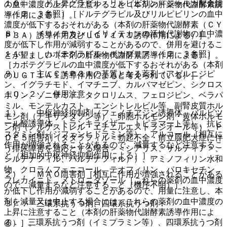
１０）． ドルテグラビル・リルピビリン＜ジャルカ配合錠
の血中濃度の上昇に注意すること（本剤の肝薬物代謝酵素誘
＞〔２．３参照〕［ドルテグラビル及びリルピビリンの血中
導作用による）］。
濃度が低下するおそれがある（本剤の肝薬物代謝酵素（ＣＹ
８）． イリノテカン［イリノテカンの活性代謝物の血中濃
Ｐ３Ａ）誘導作用及びＵＧＴ１Ａ１誘導作用による）］。
度が低下し作用が減弱することがあるので、併用を避けるこ
１１）． カボテグラビル＜ボカブリア＞〔２．３参照〕
とが望ましい（本剤の肝薬物代謝酵素誘導作用による）］。
［カボテグラビルの血中濃度が低下するおそれがある（本剤
９）． 主にＣＹＰ３Ａの基質となる薬剤（アゼルニジピ
のＵＧＴ１Ａ１誘導作用によると考えられている）］。
ン、イグラチモド、イマチニブ、カルバマゼピン、シクロス
１０．２． 併用注意：
ポリン、ゾニサミド、タクロリムス、フェロジピン、ベラパ
ミル、モンテルカスト、エンシトレルビル等、副腎皮質ホル
１）． 中枢神経抑制剤（フェノチアジン誘導体、バルビツ
モン剤（デキサメタゾン等）、卵胞ホルモン剤・黄体ホルモ
ール酸誘導体、トランキライザー、トピラマート等）、抗ヒ
ン剤（ノルゲストレル・エチニルエストラジオール等）、Ｐ
スタミン剤（ジフェンヒドラミン等）、アルコール［相互に
ＤＥ５阻害剤（タダラフィル＜勃起不全・前立腺肥大症に伴
作用が増強されることがあるので、減量するなど注意するこ
う排尿障害を適応とする場合＞＜シアリス、ザルティア＞、
と（相加的中枢神経抑制作用による）］。
シルデナフィル、バルデナフィル））、アミノフィリン水和
物、クロラムフェニコール、テオフィリン、パロキセチン、
２）． ＭＡＯ阻害剤［相互に作用が増強されることがある
フレカイニド、メトロニダゾール［これらの薬剤の血中濃度
ので、減量するなど注意すること（機序不明）］。
が低下し作用が減弱することがあるので、用量に注意し、本
剤を減量又は中止する場合には、これらの薬剤の血中濃度の
３）． 三環系抗うつ剤、四環系抗うつ剤：
上昇に注意すること（本剤の肝薬物代謝酵素誘導作用によ
@． 三環系抗うつ剤（イミプラミン等）、四環系抗うつ剤
る）］。