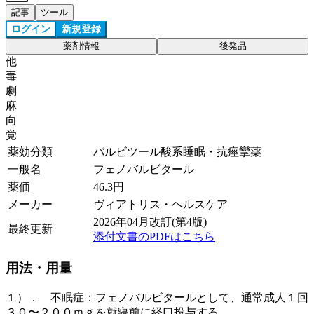
記事
ツール
ログイン
新規登録
薬剤情報
後発品
他
毒
劇
麻
向
覚
薬効分類
バルビツール酸系睡眠・抗痙攣薬
一般名
フェノバルビタール
薬価
46.3
円
メーカー
ヴィアトリス・ヘルスケア
2026年04月改訂(第4版)
最終更新
添付文書のPDFはこちら
用法・用量
１）． 不眠症：フェノバルビタールとして、通常成人１回
３０〜２００ｍｇを就寝前に経口投与する。