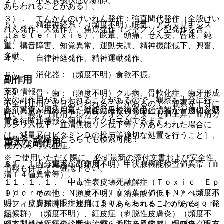
２）． 不安緊張状態の鎮静。
あらわれることがある］。
３）． てんかんのけいれん発作：強直間代発作（全般けい
５）． 精神神経系：（頻度不明）眠気、アステリキシス
れん発作、大発作）、焦点発作（ジャクソン型発作を含
（ａｓｔｅｒｉｘｉｓ）、眩暈、頭痛、せん妄、昏迷、鈍
む）。
重、構音障害、知覚異常、運動失調、精神機能低下、興奮、
多動。
４）． 自律神経発作、精神運動発作。
６）． 消化器：（頻度不明）食欲不振。
副作用
薬剤情報
７）． 骨・歯：（頻度不明）クル病、骨軟化症、歯牙形成
次の副作用があらわれることがあるので、観察を十分に行
不全［連用によりあらわれることがあるので、観察を十分に
薬剤写真、用法用量、効能効果や後発品の情報が一度に参照
い、異常が認められた場合には投与を中止するなど適切な処
行い、異常（血清アルカリフォスファターゼ値上昇、血清カ
でき、関連情報へ簡単にアクセスができます。
置を行うこと。
ルシウム低下・血清無機リン低下等）があらわれた場合に
は、減量又はビタミンＤの投与等適切な処置を行うこと］、
一般名、製品名どちらでも検索可能！
重大な副作用
低カルシウム血症。
※ ご使用いただく際に、必ず最新の添付文書および安全性
１１．１． 重大な副作用
８）． 内分泌系：（頻度不明）甲状腺機能検査値異常（血
情報も併せてご確認下さい。
清Ｔ４値異常等）。
１１．１．１． 中毒性表皮壊死融解症（Ｔｏｘｉｃ Ｅｐ
ｉｄｅｒｍａｌ Ｎｅｃｒｏｌｙｓｉｓ：ＴＥＮ）（頻度不
９）． その他：（頻度不明）血清葉酸値低下、＊ヘマトポ
明）、皮膚粘膜眼症候群（Ｓｔｅｖｅｎｓ−Ｊｏｈｎｓｏｎ
ルフィリン尿［＊：連用によりあらわれることがある］、発
症候群）（頻度不明）、紅皮症（剥脱性皮膚炎）（頻度不
熱。
※本製品は疾病の診断・治療・予防を目的としたプログラム