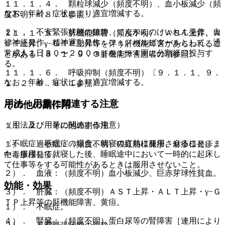
１１．１．４． 顆粒球減少（頻度不明）、血小板減少（頻
なお、年齢、症状により適宜増減する。
度不明）〔８．１参照〕。
２）． 不安緊張状態の鎮静、てんかんのけいれん発作、自
１１．１．５． 肝機能障害（頻度不明）：ＡＳＴ上昇、Ａ
律神経発作、精神運動発作：フェノバルビタールとして、通
ＬＴ上昇、γ−ＧＴＰ上昇等を伴う肝機能障害があらわれるこ
常成人１日３０〜２００ｍｇを１〜４回に分割経口投与す
とがある〔８．１、９．３肝機能障害患者の項参照〕。
る。
１１．１．６． 呼吸抑制（頻度不明）〔９．１．１、９．
なお、年齢、症状により適宜増減する。
１．２、９．８．１参照〕。
用法・用量に関連する注意
その他の副作用
（用法及び用量に関連する注意）
１１．２． その他の副作用
〈不眠症〉不眠症の場合、就寝の直前に服用させること。ま
１）． 過敏症：（頻度不明）猩紅熱様発疹、麻疹様発疹、
た、服用して就寝した後、睡眠途中において一時的に起床し
中毒疹様発疹。
て仕事等をする可能性があるときは服用させないこと。
２）． 血液：（頻度不明）血小板減少、巨赤芽球性貧血。
効能・効果
３）． 肝臓：（頻度不明）ＡＳＴ上昇・ＡＬＴ上昇・γ−Ｇ
ＴＰ上昇等の肝機能障害、黄疸。
１）． 不眠症。
４）． 腎臓：（頻度不明）蛋白尿等の腎障害［連用により