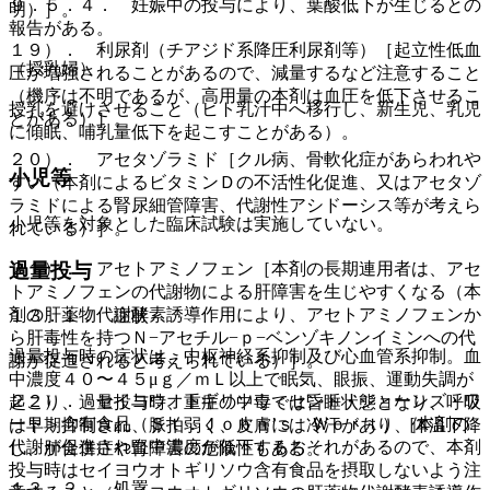
９．５．４． 妊娠中の投与により、葉酸低下が生じるとの
明）］。
報告がある。
１９）． 利尿剤（チアジド系降圧利尿剤等）［起立性低血
（授乳婦）
圧が増強されることがあるので、減量するなど注意すること
（機序は不明であるが、高用量の本剤は血圧を低下させるこ
授乳を避けさせること（ヒト乳汁中へ移行し、新生児、乳児
とがある）］。
に傾眠、哺乳量低下を起こすことがある）。
２０）． アセタゾラミド［クル病、骨軟化症があらわれや
小児等
すい（本剤によるビタミンＤの不活性化促進、又はアセタゾ
ラミドによる腎尿細管障害、代謝性アシドーシス等が考えら
小児等を対象とした臨床試験は実施していない。
れている）］。
２１）． アセトアミノフェン［本剤の長期連用者は、アセ
過量投与
トアミノフェンの代謝物による肝障害を生じやすくなる（本
剤の肝薬物代謝酵素誘導作用により、アセトアミノフェンか
１３．１． 症状
ら肝毒性を持つＮ−アセチル−ｐ−ベンゾキノンイミンへの代
過量投与時の症状は、中枢神経系抑制及び心血管系抑制。血
謝が促進されると考えられている）］。
中濃度４０〜４５μｇ／ｍＬ以上で眠気、眼振、運動失調が
２２）． セイヨウオトギリソウ＜セント・ジョーンズ・ワ
起こり、過量投与時、重症の中毒では昏睡状態となり、呼吸
ート＞含有食品（Ｓｔ．Ｊｏｈｎ’ｓ Ｗｏｒｔ）［本剤の
は早期抑制され、脈拍弱く、皮膚には冷汗があり、体温下降
代謝が促進され血中濃度が低下するおそれがあるので、本剤
し、肺合併症や腎障害の危険性もある。
投与時はセイヨウオトギリソウ含有食品を摂取しないよう注
１３．２． 処置