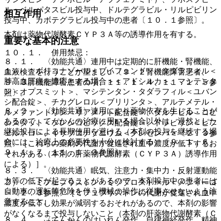
ル・ベルパタスビル投与中、ドルテグラビル・リルピビリン
相互作用
投与中、カボテグラビル投与中の患者〔１０．１参照〕。
本剤は薬物代謝酵素ＣＹＰ３Ａ等の誘導作用を有する。
重要な基本的注意
１０．１． 併用禁忌：
８．１． 〈効能共通〉連用中は定期的に肝機能・腎機能、
１）． ボリコナゾール＜ブイフェンド＞、タダラフィル＜
血液検査を行うことが望ましい〔９．２腎機能障害患者、
肺高血圧症を適応とする場合＞＜アドシルカ＞、マシテンタ
９．３肝機能障害患者の項、１１．１．４、１１．１．５参
ン＜オプスミット＞、マシテンタン・タダラフィル＜ユバン
照〕。
シ配合錠＞、チカグレロル＜ブリリンタ＞、アルテメテル・
８．２． 〈効能共通〉連用により薬物依存を生じることが
ルメファントリン＜リアメット配合錠＞、ダルナビル・コビ
あるので、てんかんの治療に用いる場合以外は、漫然とした
シスタット＜プレジコビックス配合錠＞、ドラビリン＜ピフ
継続投与による長期使用を避ける（本剤の投与を継続する場
ェルトロ＞、イサブコナゾニウム＜クレセンバ＞〔２．３参
合には、治療上の必要性を十分に検討する）〔９．１．６、
照〕［これらの薬剤の代謝が促進され血中濃度が低下するお
９．１．７、１１．１．３参照〕。
それがある（本剤の肝薬物代謝酵素（ＣＹＰ３Ａ）誘導作用
による）］。
８．３． 〈効能共通〉眠気、注意力・集中力・反射運動能
力等の低下が起こることがあるので、本剤投与中の患者には
２）． ミフェプリストン・ミソプロストール＜メフィーゴ
自動車の運転等危険を伴う機械の操作に従事させないよう注
＞〔２．３参照〕［ミフェプリストンの代謝が促進され血中
意すること。
濃度が低下し効果が減弱するおそれがあるので、本剤の影響
がなくなるまで投与しないこと（本剤の肝薬物代謝酵素（Ｃ
８．４． 〈てんかんのけいれん発作、自律神経発作、精神