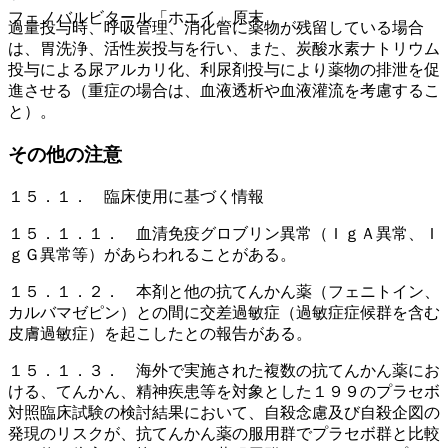
フェノバルビタール「ホエイ」原末
過量投与時、呼吸管理、消化管に薬物が残留している場合
は、胃洗浄、活性炭投与を行い、また、炭酸水素ナトリウム
投与による尿アルカリ化、利尿剤投与により薬物の排泄を促
進させる（重症の場合は、血液透析や血液灌流を考慮するこ
と）。
その他の注意
１５．１． 臨床使用に基づく情報
１５．１．１． 血清免疫グロブリン異常（ＩｇＡ異常、Ｉ
ｇＧ異常等）があらわれることがある。
１５．１．２． 本剤と他の抗てんかん薬（フェニトイン、
カルバマゼピン）との間に交差過敏症（過敏症症候群を含む
皮膚過敏症）を起こしたとの報告がある。
１５．１．３． 海外で実施された複数の抗てんかん薬にお
ける、てんかん、精神疾患等を対象とした１９９のプラセボ
対照臨床試験の検討結果において、自殺念慮及び自殺企図の
発現のリスクが、抗てんかん薬の服用群でプラセボ群と比較