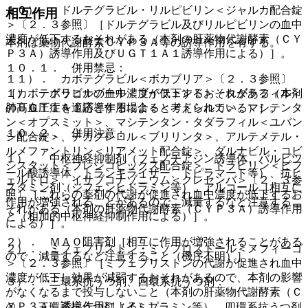
１０）． ドルテグラビル・リルピビリン＜ジャルカ配合錠
相互作用
＞〔２．３参照〕［ドルテグラビル及びリルピビリンの血中
濃度が低下するおそれがある（本剤の肝薬物代謝酵素（ＣＹ
本剤は薬物代謝酵素ＣＹＰ３Ａ等の誘導作用を有する。
Ｐ３Ａ）誘導作用及びＵＧＴ１Ａ１誘導作用による）］。
１０．１． 併用禁忌：
１１）． カボテグラビル＜ボカブリア＞〔２．３参照〕
１）． ボリコナゾール＜ブイフェンド＞、タダラフィル＜
［カボテグラビルの血中濃度が低下するおそれがある（本剤
肺高血圧症を適応とする場合＞＜アドシルカ＞、マシテンタ
のＵＧＴ１Ａ１誘導作用によると考えられている）］。
ン＜オプスミット＞、マシテンタン・タダラフィル＜ユバン
１０．２． 併用注意：
シ配合錠＞、チカグレロル＜ブリリンタ＞、アルテメテル・
ルメファントリン＜リアメット配合錠＞、ダルナビル・コビ
１）． 中枢神経抑制剤（フェノチアジン誘導体、バルビツ
シスタット＜プレジコビックス配合錠＞、ドラビリン＜ピフ
ール酸誘導体、トランキライザー、トピラマート等）、抗ヒ
ェルトロ＞、イサブコナゾニウム＜クレセンバ＞〔２．３参
スタミン剤（ジフェンヒドラミン等）、アルコール［相互に
照〕［これらの薬剤の代謝が促進され血中濃度が低下するお
作用が増強されることがあるので、減量するなど注意するこ
それがある（本剤の肝薬物代謝酵素（ＣＹＰ３Ａ）誘導作用
と（相加的中枢神経抑制作用による）］。
による）］。
２）． ＭＡＯ阻害剤［相互に作用が増強されることがある
２）． ミフェプリストン・ミソプロストール＜メフィーゴ
ので、減量するなど注意すること（機序不明）］。
＞〔２．３参照〕［ミフェプリストンの代謝が促進され血中
濃度が低下し効果が減弱するおそれがあるので、本剤の影響
３）． 三環系抗うつ剤、四環系抗うつ剤：
がなくなるまで投与しないこと（本剤の肝薬物代謝酵素（Ｃ
ＹＰ３Ａ）誘導作用による）］。
@． 三環系抗うつ剤（イミプラミン等）、四環系抗うつ剤