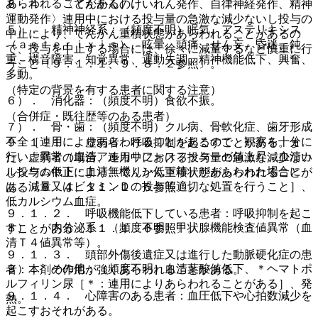
あらわれることがある］。
８．４． 〈てんかんのけいれん発作、自律神経発作、精神
運動発作〉連用中における投与量の急激な減少ないし投与の
５）． 精神神経系：（頻度不明）眠気、アステリキシス
中止により、てんかん重積状態があらわれることがあるの
（ａｓｔｅｒｉｘｉｓ）、眩暈、頭痛、せん妄、昏迷、鈍
で、投与を中止する場合には、徐々に減量するなど慎重に行
重、構音障害、知覚異常、運動失調、精神機能低下、興奮、
うこと〔９．１．１、９．８．２参照〕。
多動。
（特定の背景を有する患者に関する注意）
６）． 消化器：（頻度不明）食欲不振。
（合併症・既往歴等のある患者）
７）． 骨・歯：（頻度不明）クル病、骨軟化症、歯牙形成
不全［連用によりあらわれることがあるので、観察を十分に
９．１．１． 虚弱者：呼吸抑制を起こすことがある。ま
行い、異常（血清アルカリフォスファターゼ値上昇、血清カ
た、虚弱者の場合、連用中における投与量の急激な減少ない
ルシウム低下・血清無機リン低下等）があらわれた場合に
し投与の中止により、てんかん重積状態があらわれることが
は、減量又はビタミンＤの投与等適切な処置を行うこと］、
ある〔８．４、１１．１．６参照〕。
低カルシウム血症。
９．１．２． 呼吸機能低下している患者：呼吸抑制を起こ
８）． 内分泌系：（頻度不明）甲状腺機能検査値異常（血
すことがある〔１１．１．６参照〕。
清Ｔ４値異常等）。
９．１．３． 頭部外傷後遺症又は進行した動脈硬化症の患
９）． その他：（頻度不明）血清葉酸値低下、＊ヘマトポ
者：本剤の作用が強くあらわれることがある。
ルフィリン尿［＊：連用によりあらわれることがある］、発
９．１．４． 心障害のある患者：血圧低下や心拍数減少を
熱。
起こすおそれがある。