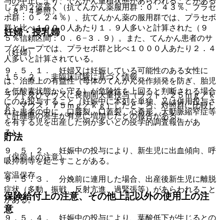
与の中止により、てんかん重積状態があらわれることがある
して約２倍高く（抗てんかん薬服用群：０．４３％、プラセ
〔８．４参照〕。
ボ群：０．２４％）、抗てんかん薬の服用群では、プラセボ
群と比べ１０００人あたり１．９人多いと計算された（９
妊婦・授乳婦
５％信頼区間：０．６−３．９）。また、てんかん患者のサ
ブグループでは、プラセボ群と比べ１０００人あたり２．４
（妊婦）
人多いと計算されている。
９．５．１． 妊婦又は妊娠している可能性のある女性に
１５．２． 非臨床試験に基づく情報
は、治療上の有益性（母体のてんかん発作頻発を防ぎ、胎児
を低酸素状態から守る）が危険性を上回ると判断される場合
ラット及びマウスに長期間大量投与（ラット：２５ｍｇ／ｋ
にのみ投与すること（妊娠中に本剤を単独、又は併用投与さ
ｇ、マウス：７５ｍｇ／ｋｇ）したところ、対照群に比較し
れた患者の中に、口唇裂、口蓋裂、心奇形、大動脈縮窄症等
て肝腫瘍の発生が有意に増加したとの報告がある。
を有する児を出産した例が多いとの疫学的調査報告があ
る）。
貯法
９．５．２． 妊娠中の投与により、新生児に出血傾向、呼
（保管上の注意）
吸抑制等を起こすことがある。
室温保存。
９．５．３． 分娩前に連用した場合、出産後新生児に離脱
症状（多動、振戦、反射亢進、過緊張等）があらわれること
保険給付上の注意、その他上記以外の使用上の注
がある。
意
９．５．４． 妊娠中の投与により、葉酸低下が生じるとの