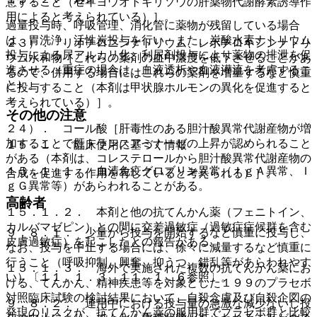
意すること（セイヨウオトギリソウの肝薬物代謝酵素誘導作
用によると考えられている）］。
過量投与時、呼吸管理、消化管に薬物が残留している場合
は、胃洗浄、活性炭投与を行い、また、炭酸水素ナトリウム
２３）． リオチロニンナトリウム、レボチロキシンナトリ
投与による尿アルカリ化、利尿剤投与により薬物の排泄を促
ウム水和物［これらの薬剤の血中濃度を低下させることがあ
進させる（重症の場合は、血液透析や血液灌流を考慮するこ
るので、併用する場合にはこれらの薬剤を増量するなど慎重
と）。
に投与すること（本剤は甲状腺ホルモンの異化を促進すると
考えられている）］。
その他の注意
２４）． コール酸［肝毒性のある胆汁酸異常代謝産物が増
加することで肝トランスアミナーゼの上昇が認められること
１５．１． 臨床使用に基づく情報
がある（本剤は、コレステロールから胆汁酸異常代謝産物の
１５．１．１． 血清免疫グロブリン異常（ＩｇＡ異常、Ｉ
合成を促進する作用を有していると考えられる）］。
ｇＧ異常等）があらわれることがある。
高齢者
１５．１．２． 本剤と他の抗てんかん薬（フェニトイン、
カルバマゼピン）との間に交差過敏症（過敏症症候群を含む
９．８．１． 少量から投与を開始するなど慎重に投与し、
皮膚過敏症）を起こしたとの報告がある。
なお、投与を中止する場合には、徐々に減量するなど慎重に
行うこと（呼吸抑制、興奮、抑うつ、錯乱等があらわれやす
１５．１．３． 海外で実施された複数の抗てんかん薬にお
い）〔１１．１．３、１１．１．６参照〕。
ける、てんかん、精神疾患等を対象とした１９９のプラセボ
対照臨床試験の検討結果において、自殺念慮及び自殺企図の
９．８．２． 連用中における投与量の急激な減少ないし投
発現のリスクが、抗てんかん薬の服用群でプラセボ群と比較