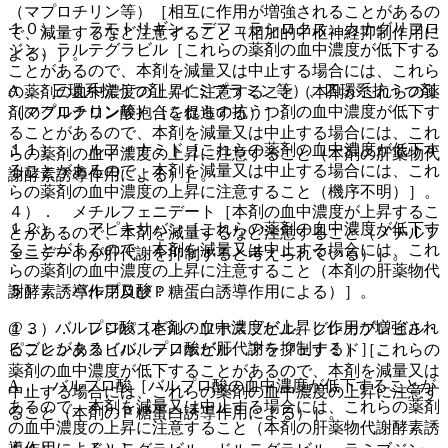
（マプロチリン等）［相互に作用が増強されることがあるの
１０）． ラモトリギン、デフェラシロクス、カナグリフロ
で、減量するなど注意すること（相加的中枢神経抑制作用に
ジン、ラルテグラビル［これらの薬剤の血中濃度が低下する
よる）］。
ことがあるので、本剤を減量又は中止する場合には、これら
A． 三環系抗うつ剤（イミプラミン等）、四環系抗うつ剤
の薬剤の血中濃度の上昇に注意すること（本剤がこれらの薬
（マプロチリン等）［これらの抗うつ剤の血中濃度が低下す
剤のグルクロン酸抱合を促進する）］。
ることがあるので、本剤を減量又は中止する場合には、これ
１１）． ルフィナミド［これらの薬剤の血中濃度が低下す
らの薬剤の血中濃度の上昇に注意すること（本剤の肝薬物代
ることがあるので、本剤を減量又は中止する場合には、これ
謝酵素誘導作用による）］。
らの薬剤の血中濃度の上昇に注意すること（機序不明）］。
４）． メチルフェニデート［本剤の血中濃度が上昇するこ
１２）． アピキサバン［これらの薬剤の血中濃度が低下す
とがあるので、本剤を減量するなど注意すること（メチルフ
ることがあるので、本剤を減量又は中止する場合には、これ
ェニデートが肝代謝を抑制すると考えられている）］。
らの薬剤の血中濃度の上昇に注意すること（本剤の肝薬物代
５）． バルプロ酸：
謝酵素誘導作用及びＰ糖蛋白誘導作用による）］。
@． バルプロ酸［本剤の血中濃度が上昇し作用が増強され
１３）． レジパスビル・ソホスブビル、グレカプレビル・
ることがある（バルプロ酸が肝代謝を抑制する）］。
ピブレンタスビル、テノホビル アラフェナミド［これらの
薬剤の血中濃度が低下することがあるので、本剤を減量又は
A． バルプロ酸［バルプロ酸の血中濃度が低下することが
中止する場合には、これらの薬剤の血中濃度の上昇に注意す
あるので、本剤を減量又は中止する場合には、これらの薬剤
ること（本剤のＰ糖蛋白誘導作用による）］。
の血中濃度の上昇に注意すること（本剤の肝薬物代謝酵素誘