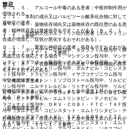
禁忌
９．１．５． アルコール中毒のある患者：中枢抑制作用が
増強される。
２．１． 本剤の成分又はバルビツール酸系化合物に対して
過敏症の患者。
９．１．６． 薬物依存傾向又は薬物依存の既往歴のある患
者：精神依存及び身体依存を示すことがある〔８．２、１
２．２． 急性間欠性ポルフィリン症の患者［ポルフィリン
１．１．３参照〕。
合成が増加し、症状が悪化するおそれがある］。
９．１．７． 重篤な神経症の患者：依存を示すおそれがあ
２．３． ボリコナゾール投与中、タダラフィル投与中＜肺
る〔８．２、１１．１．３参照〕。
高血圧症を適応とする場合＞、マシテンタン投与中、マシテ
ンタン・タダラフィル投与中、チカグレロル投与中、アルテ
９．１．８． 甲状腺機能低下症の患者：甲状腺機能の異常
メテル・ルメファントリン投与中、ダルナビル・コビシスタ
をきたすおそれがある。
ット投与中、ドラビリン投与中、イサブコナゾニウム投与
中、ミフェプリストン・ミソプロストール投与中、リルピビ
（腎機能障害患者）
リン投与中、ニルマトレルビル・リトナビル投与中、リルピ
腎機能障害患者：症状の悪化、また血中濃度上昇のおそれが
ビリン・テノホビル アラフェナミド・エムトリシタビン投
ある〔８．１参照〕。
与中、ビクテグラビル・エムトリシタビン・テノホビル ア
ラフェナミド投与中、ＤＲＶ・ＣＯＢＩ・ＦＴＣ・ＴＡＦ投
（肝機能障害患者）
与中（ダルナビル・コビシスタット・エムトリシタビン・テ
ノホビル アラフェナミド）、ＥＶＧ・ＣＯＢＩ・ＦＴＣ・
肝機能障害患者：症状の悪化、また血中濃度上昇のおそれが
ＴＡＦ投与中（エルビテグラビル・コビシスタット・エムト
ある〔８．１、１１．１．５参照〕。
リシタビン・テノホビル アラフェナミド）、ソホスブビ