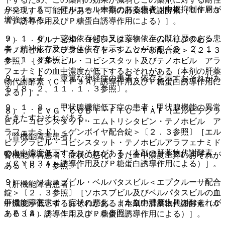
９．１．５． アルコール中毒のある患者：中枢抑制作用が
が発現する可能性がある（本剤の肝薬物代謝酵素（ＣＹＰ３
増強される。
Ａ）誘導作用及びＰ糖蛋白誘導作用による）］。
９．１．６． 薬物依存傾向又は薬物依存の既往歴のある患
７）． ダルナビル・コビシスタット・エムトリシタビン・
者：精神依存及び身体依存を示すことがある〔８．２、１
テノホビル アラフェナミド＜シムツーザ配合錠＞〔２．３
１．１．３参照〕。
参照〕［ダルナビル・コビシスタット及びテノホビル アラ
フェナミドの血中濃度が低下するおそれがある（本剤の肝薬
９．１．７． 重篤な神経症の患者：依存を示すおそれがあ
物代謝酵素（ＣＹＰ３Ａ）誘導作用及びＰ糖蛋白誘導作用に
る〔８．２、１１．１．３参照〕。
よる）］。
９．１．８． 甲状腺機能低下症の患者：甲状腺機能の異常
８）． ＥＶＧ・ＣＯＢＩ・ＦＴＣ・ＴＡＦ（エルビテグラ
をきたすおそれがある。
ビル・コビシスタット・エムトリシタビン・テノホビル ア
ラフェナミド）＜ゲンボイヤ配合錠＞〔２．３参照〕［エル
（腎機能障害患者）
ビテグラビル・コビシスタット・テノホビルアラフェナミド
の血中濃度低下するおそれがある（本剤の肝薬物代謝酵素
腎機能障害患者：症状の悪化、また血中濃度上昇のおそれが
（ＣＹＰ３Ａ）誘導作用及びＰ糖蛋白誘導作用による）］。
ある〔８．１参照〕。
９）． ソホスブビル・ベルパタスビル＜エプクルーサ配合
（肝機能障害患者）
錠＞〔２．３参照〕［ソホスブビル及びベルパタスビルの血
肝機能障害患者：症状の悪化、また血中濃度上昇のおそれが
中濃度が低下するおそれがある（本剤の肝薬物代謝酵素（Ｃ
ある〔８．１、１１．１．５参照〕。
ＹＰ３Ａ）誘導作用及びＰ糖蛋白誘導作用による）］。