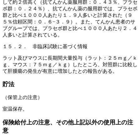
して約２倍高く（抗てんかん薬服用群：０．４３％、プラセ
ボ群：０．２４％）、抗てんかん薬の服用群では、プラセボ
群と比べ１０００人あたり１．９人多いと計算された（９
５％信頼区間：０．６−３．９）。また、てんかん患者のサ
ブグループでは、プラセボ群と比べ１０００人あたり２．４
人多いと計算されている。
１５．２． 非臨床試験に基づく情報
ラット及びマウスに長期間大量投与（ラット：２５ｍｇ／ｋ
ｇ、マウス：７５ｍｇ／ｋｇ）したところ、対照群に比較し
て肝腫瘍の発生が有意に増加したとの報告がある。
貯法
（保管上の注意）
室温保存。
保険給付上の注意、その他上記以外の使用上の注
意