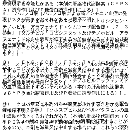
導作用による）］。
が発現する可能性がある（本剤の肝薬物代謝酵素（ＣＹＰ３
Ａ）誘導作用及びＰ糖蛋白誘導作用による）］。
B． バルプロ酸［バルプロ酸による高アンモニア血症の発
現リスクが高まるおそれがある（機序不明）］。
７）． ダルナビル・コビシスタット・エムトリシタビン・
テノホビル アラフェナミド＜シムツーザ配合錠＞〔２．３
６）． スチリペントール：
参照〕［ダルナビル・コビシスタット及びテノホビル アラ
フェナミドの血中濃度が低下するおそれがある（本剤の肝薬
@． スチリペントール［本剤の血中濃度が上昇し作用が増
物代謝酵素（ＣＹＰ３Ａ）誘導作用及びＰ糖蛋白誘導作用に
強されることがある（スチリペントールが肝代謝を抑制す
よる）］。
る）］。
８）． ＥＶＧ・ＣＯＢＩ・ＦＴＣ・ＴＡＦ（エルビテグラ
A． スチリペントール［スチリペントールの血中濃度が低
ビル・コビシスタット・エムトリシタビン・テノホビル ア
下することがあるので、本剤を減量又は中止する場合には、
ラフェナミド）＜ゲンボイヤ配合錠＞〔２．３参照〕［エル
これらの薬剤の血中濃度の上昇に注意すること（本剤の肝薬
ビテグラビル・コビシスタット・テノホビルアラフェナミド
物代謝酵素誘導作用による）］。
の血中濃度低下するおそれがある（本剤の肝薬物代謝酵素
（ＣＹＰ３Ａ）誘導作用及びＰ糖蛋白誘導作用による）］。
７）． クロバザム：
９）． ソホスブビル・ベルパタスビル＜エプクルーサ配合
@． クロバザム［本剤の血中濃度が上昇することがある
錠＞〔２．３参照〕［ソホスブビル及びベルパタスビルの血
（機序不明）］。
中濃度が低下するおそれがある（本剤の肝薬物代謝酵素（Ｃ
A． クロバザム［クロバザムの血中濃度が低下することが
ＹＰ３Ａ）誘導作用及びＰ糖蛋白誘導作用による）］。
あるので、本剤を減量又は中止する場合には、これらの薬剤