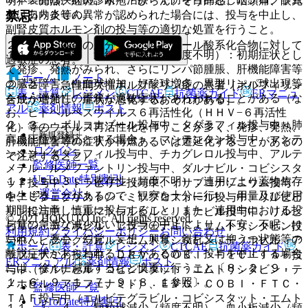
明）：発熱、紅斑、水疱・びらん、そう痒感、咽頭痛、眼充
ではありません。
血、口内炎等の異常が認められた場合には、投与を中止し、
禁忌
副腎皮質ホルモン剤の投与等の適切な処置を行うこと。
２．１． 本剤の成分又はバルビツール酸系化合物に対して
１１．１．２． 過敏症症候群（頻度不明）：初期症状とし
過敏症の患者。
て発疹、発熱がみられ、さらにリンパ節腫脹、肝機能障害等
ホーム
ノート
の臓器障害、白血球増加、好酸球増多、異型リンパ球出現等
２．２． 急性間欠性ポルフィリン症の患者［ポルフィリン
表・計算
レジメン
CTCAE
抗菌薬ガイド
ERマニュ
を伴う遅発性の重篤な過敏症状があらわれることがある（な
合成が増加し、症状が悪化するおそれがある］。
アル
薬剤情報
ポスト
お、ヒトヘルペスウイルス６再活性化（ＨＨＶ−６再活性
２．３． ボリコナゾール投与中、タダラフィル投与中＜肺
化）等のウイルス再活性化を伴うことが多く、発疹、発熱、
新規登録
高血圧症を適応とする場合＞、マシテンタン投与中、マシテ
肝機能障害等の症状が再燃あるいは遷延化することがあるの
ログイン
ンタン・タダラフィル投与中、チカグレロル投与中、アルテ
で注意すること）。
監修医師一覧
メテル・ルメファントリン投与中、ダルナビル・コビシスタ
UpToDate特別割引
１１．１．３． 依存性（頻度不明）：連用により薬物依存
ット投与中、ドラビリン投与中、イサブコナゾニウム投与
運営会社
を生じることがあるので、観察を十分に行い、用量及び使用
中、ミフェプリストン・ミソプロストール投与中、リルピビ
期間に注意し慎重に投与すること。また、連用中における投
リン投与中、ニルマトレルビル・リトナビル投与中、リルピ
© 2021 HOKUTO Inc. All rights reserved.
与量の急激な減少ないし投与の中止により、不安、不眠、け
ビリン・テノホビル アラフェナミド・エムトリシタビン投
利用規約
プライバシーポリシー
お問い合わせ
いれん、悪心、幻覚、妄想、興奮、錯乱又は抑うつ状態等の
与中、ビクテグラビル・エムトリシタビン・テノホビル ア
ホーム
表・計算
レジメン
CTCAE
抗菌薬ガイド
離脱症状があらわれることがあるので、投与を中止する場合
ラフェナミド投与中、ＤＲＶ・ＣＯＢＩ・ＦＴＣ・ＴＡＦ投
ERマニュアル
薬剤情報
ポスト
には、徐々に減量するなど慎重に行うこと〔８．２、９．
与中（ダルナビル・コビシスタット・エムトリシタビン・テ
１．６、９．１．７、９．８．１参照〕。
ノホビル アラフェナミド）、ＥＶＧ・ＣＯＢＩ・ＦＴＣ・
監修医師一覧
ＴＡＦ投与中（エルビテグラビル・コビシスタット・エムト
UpToDate特別割引
１１．１．４． 顆粒球減少（頻度不明）、血小板減少（頻