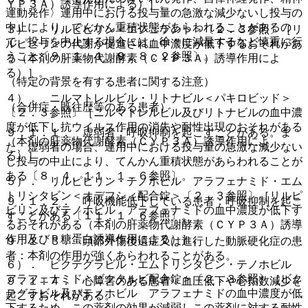
ＹＰ３Ａ）誘導作用による）］。
運動発作〉連用中における投与量の急激な減少ないし投与の
中止により、てんかん重積状態があらわれることがあるの
３）． リルピビリン＜エジュラント＞〔２．３参照〕［リ
で、投与を中止する場合には、徐々に減量するなど慎重に行
ルピビリンの代謝が促進され血中濃度が低下するおそれがあ
うこと〔９．１．１、９．８．２参照〕。
る（本剤の肝薬物代謝酵素（ＣＹＰ３Ａ）誘導作用によ
る）］。
（特定の背景を有する患者に関する注意）
４）． ニルマトレルビル・リトナビル＜パキロビッド＞
（合併症・既往歴等のある患者）
〔２．３参照〕［ニルマトレルビル及びリトナビルの血中濃
度が低下し抗ウイルス作用の消失や耐性出現のおそれがある
９．１．１． 虚弱者：呼吸抑制を起こすことがある。ま
（本剤の肝薬物代謝酵素（ＣＹＰ３Ａ）誘導作用によ
た、虚弱者の場合、連用中における投与量の急激な減少ない
る）］。
し投与の中止により、てんかん重積状態があらわれることが
ある〔８．４、１１．１．６参照〕。
５）． リルピビリン・テノホビル アラフェナミド・エム
トリシタビン＜オデフシィ配合錠＞〔２．３参照〕［リルピ
９．１．２． 呼吸機能低下している患者：呼吸抑制を起こ
ビリン及びテノホビル アラフェナミドの血中濃度が低下す
すことがある〔１１．１．６参照〕。
るおそれがある（本剤の肝薬物代謝酵素（ＣＹＰ３Ａ）誘導
作用及びＰ糖蛋白誘導作用による）］。
９．１．３． 頭部外傷後遺症又は進行した動脈硬化症の患
者：本剤の作用が強くあらわれることがある。
６）． ビクテグラビル・エムトリシタビン・テノホビル
アラフェナミド＜ビクタルビ配合錠＞〔２．３参照〕［ビク
９．１．４． 心障害のある患者：血圧低下や心拍数減少を
テグラビル及びテノホビル アラフェナミドの血中濃度が低
起こすおそれがある。
下するため、この薬剤の効果が減弱しこの薬剤に対する耐性