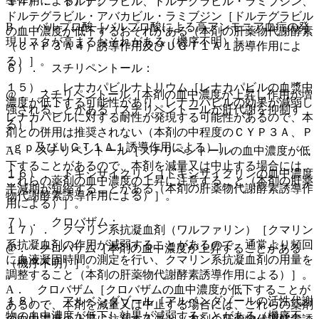
導作用による）］。
１４）． ドルテグラビル、ドルテグラビル・ラミブジン、
ドルテグラビル・アバカビル・ラミブジン［ドルテグラビル
B． バルプロ酸［バルプロ酸による高アンモニア血症の発
の血中濃度が低下するおそれがある（本剤の肝薬物代謝酵素
現リスクが高まるおそれがある（機序不明）］。
（ＣＹＰ３Ａ４）誘導作用及びＵＧＴ１Ａ１誘導作用によ
る）］。
６）． スチリペントール：
１５）． レナカパビルナトリウム［レナカパビルの血漿中
@． スチリペントール［本剤の血中濃度が上昇し作用が増
濃度が低下する可能性があり、レナカパビルの効果が減弱し
強されることがある（スチリペントールが肝代謝を抑制す
レナカパビルに対する耐性が発現する可能性があるので、本
る）］。
剤との併用は推奨されない（本剤の中程度のＣＹＰ３Ａ、Ｐ
−ｇｐ及びＵＧＴ１Ａ１誘導作用による）］。
A． スチリペントール［スチリペントールの血中濃度が低
下することがあるので、本剤を減量又は中止する場合には、
１６）． ドキシサイクリン［ドキシサイクリンの血中濃度
これらの薬剤の血中濃度の上昇に注意すること（本剤の肝薬
半減期が短縮することがある（本剤の肝薬物代謝酵素誘導作
物代謝酵素誘導作用による）］。
用による）］。
７）． クロバザム：
１７）． クマリン系抗凝血剤（ワルファリン）［クマリン
系抗凝血剤の作用が減弱することがあるので、通常より頻回
@． クロバザム［本剤の血中濃度が上昇することがある
に血液凝固時間の測定を行い、クマリン系抗凝血剤の用量を
（機序不明）］。
調整すること（本剤の肝薬物代謝酵素誘導作用による）］。
A． クロバザム［クロバザムの血中濃度が低下することが
１８）． アルベンダゾール［アルベンダゾールの活性代謝
あるので、本剤を減量又は中止する場合には、これらの薬剤
物の血中濃度が低下し効果が減弱することがある（機序不