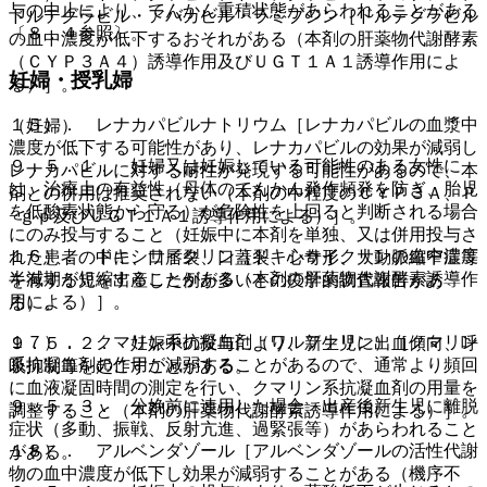
与の中止により、てんかん重積状態があらわれることがある
ドルテグラビル・アバカビル・ラミブジン［ドルテグラビル
〔８．４参照〕。
の血中濃度が低下するおそれがある（本剤の肝薬物代謝酵素
（ＣＹＰ３Ａ４）誘導作用及びＵＧＴ１Ａ１誘導作用によ
妊婦・授乳婦
る）］。
１５）． レナカパビルナトリウム［レナカパビルの血漿中
（妊婦）
濃度が低下する可能性があり、レナカパビルの効果が減弱し
９．５．１． 妊婦又は妊娠している可能性のある女性に
レナカパビルに対する耐性が発現する可能性があるので、本
は、治療上の有益性（母体のてんかん発作頻発を防ぎ、胎児
剤との併用は推奨されない（本剤の中程度のＣＹＰ３Ａ、Ｐ
を低酸素状態から守る）が危険性を上回ると判断される場合
−ｇｐ及びＵＧＴ１Ａ１誘導作用による）］。
にのみ投与すること（妊娠中に本剤を単独、又は併用投与さ
１６）． ドキシサイクリン［ドキシサイクリンの血中濃度
れた患者の中に、口唇裂、口蓋裂、心奇形、大動脈縮窄症等
半減期が短縮することがある（本剤の肝薬物代謝酵素誘導作
を有する児を出産した例が多いとの疫学的調査報告があ
用による）］。
る）。
１７）． クマリン系抗凝血剤（ワルファリン）［クマリン
９．５．２． 妊娠中の投与により、新生児に出血傾向、呼
系抗凝血剤の作用が減弱することがあるので、通常より頻回
吸抑制等を起こすことがある。
に血液凝固時間の測定を行い、クマリン系抗凝血剤の用量を
９．５．３． 分娩前に連用した場合、出産後新生児に離脱
調整すること（本剤の肝薬物代謝酵素誘導作用による）］。
症状（多動、振戦、反射亢進、過緊張等）があらわれること
１８）． アルベンダゾール［アルベンダゾールの活性代謝
がある。
物の血中濃度が低下し効果が減弱することがある（機序不