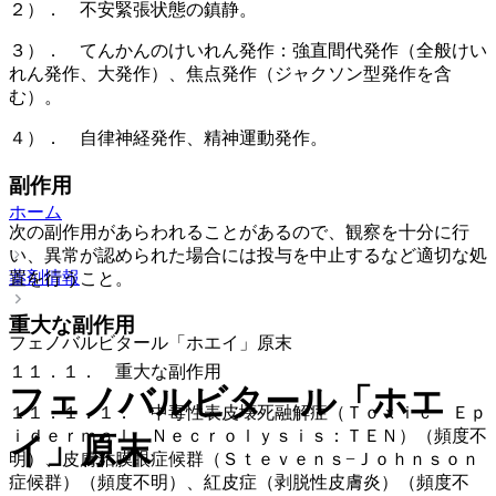
２）． 不安緊張状態の鎮静。
３）． てんかんのけいれん発作：強直間代発作（全般けい
れん発作、大発作）、焦点発作（ジャクソン型発作を含
む）。
４）． 自律神経発作、精神運動発作。
副作用
ホーム
次の副作用があらわれることがあるので、観察を十分に行
い、異常が認められた場合には投与を中止するなど適切な処
薬剤情報
置を行うこと。
重大な副作用
フェノバルビタール「ホエイ」原末
１１．１． 重大な副作用
フェノバルビタール「ホエ
１１．１．１． 中毒性表皮壊死融解症（Ｔｏｘｉｃ Ｅｐ
ｉｄｅｒｍａｌ Ｎｅｃｒｏｌｙｓｉｓ：ＴＥＮ）（頻度不
イ」原末
明）、皮膚粘膜眼症候群（Ｓｔｅｖｅｎｓ−Ｊｏｈｎｓｏｎ
症候群）（頻度不明）、紅皮症（剥脱性皮膚炎）（頻度不