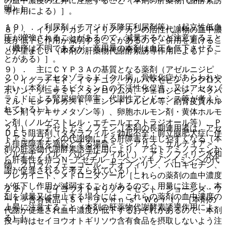
の血中濃度の上昇に注意すること（本剤の肝薬物代謝酵素誘
明）］。
導作用による）］。
１９）． 利尿剤（チアジド系降圧利尿剤等）［起立性低血
８）． イリノテカン［イリノテカンの活性代謝物の血中濃
圧が増強されることがあるので、減量するなど注意すること
度が低下し作用が減弱することがあるので、併用を避けるこ
（機序は不明であるが、高用量の本剤は血圧を低下させるこ
とが望ましい（本剤の肝薬物代謝酵素誘導作用による）］。
とがある）］。
９）． 主にＣＹＰ３Ａの基質となる薬剤（アゼルニジピ
２０）． アセタゾラミド［クル病、骨軟化症があらわれや
ン、イグラチモド、イマチニブ、カルバマゼピン、シクロス
すい（本剤によるビタミンＤの不活性化促進、又はアセタゾ
ポリン、ゾニサミド、タクロリムス、フェロジピン、ベラパ
ラミドによる腎尿細管障害、代謝性アシドーシス等が考えら
ミル、モンテルカスト、エンシトレルビル等、副腎皮質ホル
れている）］。
モン剤（デキサメタゾン等）、卵胞ホルモン剤・黄体ホルモ
ン剤（ノルゲストレル・エチニルエストラジオール等）、Ｐ
２１）． アセトアミノフェン［本剤の長期連用者は、アセ
ＤＥ５阻害剤（タダラフィル＜勃起不全・前立腺肥大症に伴
トアミノフェンの代謝物による肝障害を生じやすくなる（本
う排尿障害を適応とする場合＞＜シアリス、ザルティア＞、
剤の肝薬物代謝酵素誘導作用により、アセトアミノフェンか
シルデナフィル、バルデナフィル））、アミノフィリン水和
ら肝毒性を持つＮ−アセチル−ｐ−ベンゾキノンイミンへの代
物、クロラムフェニコール、テオフィリン、パロキセチン、
謝が促進されると考えられている）］。
フレカイニド、メトロニダゾール［これらの薬剤の血中濃度
が低下し作用が減弱することがあるので、用量に注意し、本
２２）． セイヨウオトギリソウ＜セント・ジョーンズ・ワ
剤を減量又は中止する場合には、これらの薬剤の血中濃度の
ート＞含有食品（Ｓｔ．Ｊｏｈｎ’ｓ Ｗｏｒｔ）［本剤の
上昇に注意すること（本剤の肝薬物代謝酵素誘導作用によ
代謝が促進され血中濃度が低下するおそれがあるので、本剤
る）］。
投与時はセイヨウオトギリソウ含有食品を摂取しないよう注