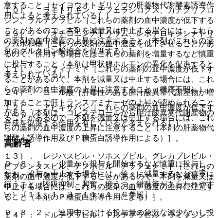
意すること（セイヨウオトギリソウの肝薬物代謝酵素誘導作
１０）． ラモトリギン、デフェラシロクス、カナグリフロ
用によると考えられている）］。
ジン、ラルテグラビル［これらの薬剤の血中濃度が低下する
ことがあるので、本剤を減量又は中止する場合には、これら
２３）． リオチロニンナトリウム、レボチロキシンナトリ
の薬剤の血中濃度の上昇に注意すること（本剤がこれらの薬
ウム水和物［これらの薬剤の血中濃度を低下させることがあ
剤のグルクロン酸抱合を促進する）］。
るので、併用する場合にはこれらの薬剤を増量するなど慎重
に投与すること（本剤は甲状腺ホルモンの異化を促進すると
１１）． ルフィナミド［これらの薬剤の血中濃度が低下す
考えられている）］。
ることがあるので、本剤を減量又は中止する場合には、これ
らの薬剤の血中濃度の上昇に注意すること（機序不明）］。
２４）． コール酸［肝毒性のある胆汁酸異常代謝産物が増
加することで肝トランスアミナーゼの上昇が認められること
１２）． アピキサバン［これらの薬剤の血中濃度が低下す
がある（本剤は、コレステロールから胆汁酸異常代謝産物の
ることがあるので、本剤を減量又は中止する場合には、これ
合成を促進する作用を有していると考えられる）］。
らの薬剤の血中濃度の上昇に注意すること（本剤の肝薬物代
謝酵素誘導作用及びＰ糖蛋白誘導作用による）］。
高齢者
１３）． レジパスビル・ソホスブビル、グレカプレビル・
９．８．１． 少量から投与を開始するなど慎重に投与し、
ピブレンタスビル、テノホビル アラフェナミド［これらの
なお、投与を中止する場合には、徐々に減量するなど慎重に
薬剤の血中濃度が低下することがあるので、本剤を減量又は
行うこと（呼吸抑制、興奮、抑うつ、錯乱等があらわれやす
中止する場合には、これらの薬剤の血中濃度の上昇に注意す
い）〔１１．１．３、１１．１．６参照〕。
ること（本剤のＰ糖蛋白誘導作用による）］。
９．８．２． 連用中における投与量の急激な減少ないし投
１４）． ドルテグラビル、ドルテグラビル・ラミブジン、