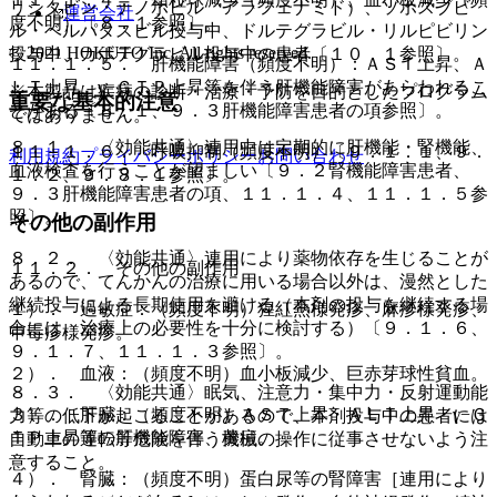
リシタビン・テノホビル アラフェナミド）、ソホスブビ
運営会社
度不明）〔８．１参照〕。
ル・ベルパタスビル投与中、ドルテグラビル・リルピビリン
© 2021 HOKUTO Inc. All rights reserved.
投与中、カボテグラビル投与中の患者〔１０．１参照〕。
１１．１．５． 肝機能障害（頻度不明）：ＡＳＴ上昇、Ａ
ＬＴ上昇、γ−ＧＴＰ上昇等を伴う肝機能障害があらわれるこ
※本製品は疾病の診断・治療・予防を目的としたプログラム
重要な基本的注意
とがある〔８．１、９．３肝機能障害患者の項参照〕。
ではありません。
８．１． 〈効能共通〉連用中は定期的に肝機能・腎機能、
１１．１．６． 呼吸抑制（頻度不明）〔９．１．１、９．
利用規約
プライバシーポリシー
お問い合わせ
血液検査を行うことが望ましい〔９．２腎機能障害患者、
１．２、９．８．１参照〕。
９．３肝機能障害患者の項、１１．１．４、１１．１．５参
照〕。
その他の副作用
８．２． 〈効能共通〉連用により薬物依存を生じることが
１１．２． その他の副作用
あるので、てんかんの治療に用いる場合以外は、漫然とした
継続投与による長期使用を避ける（本剤の投与を継続する場
１）． 過敏症：（頻度不明）猩紅熱様発疹、麻疹様発疹、
合には、治療上の必要性を十分に検討する）〔９．１．６、
中毒疹様発疹。
９．１．７、１１．１．３参照〕。
２）． 血液：（頻度不明）血小板減少、巨赤芽球性貧血。
８．３． 〈効能共通〉眠気、注意力・集中力・反射運動能
３）． 肝臓：（頻度不明）ＡＳＴ上昇・ＡＬＴ上昇・γ−Ｇ
力等の低下が起こることがあるので、本剤投与中の患者には
ＴＰ上昇等の肝機能障害、黄疸。
自動車の運転等危険を伴う機械の操作に従事させないよう注
意すること。
４）． 腎臓：（頻度不明）蛋白尿等の腎障害［連用により