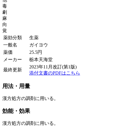
毒
劇
麻
向
覚
薬効分類
生薬
一般名
ガイヨウ
薬価
25.5
円
メーカー
栃本天海堂
2023年11月改訂(第1版)
最終更新
添付文書のPDFはこちら
用法・用量
漢方処方の調剤に用いる。
効能・効果
漢方処方の調剤に用いる。