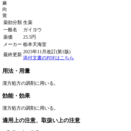
麻
向
覚
薬効分類
生薬
一般名
ガイヨウ
薬価
25.5
円
メーカー
栃本天海堂
2023年11月改訂(第1版)
最終更新
添付文書のPDFはこちら
用法・用量
漢方処方の調剤に用いる。
効能・効果
漢方処方の調剤に用いる。
適用上の注意、取扱い上の注意