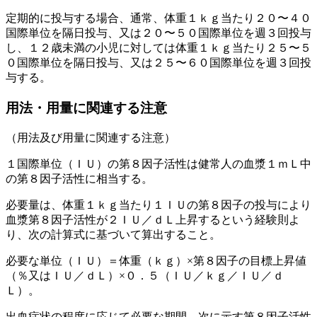
定期的に投与する場合、通常、体重１ｋｇ当たり２０〜４０
国際単位を隔日投与、又は２０〜５０国際単位を週３回投与
し、１２歳未満の小児に対しては体重１ｋｇ当たり２５〜５
０国際単位を隔日投与、又は２５〜６０国際単位を週３回投
与する。
用法・用量に関連する注意
（用法及び用量に関連する注意）
１国際単位（ＩＵ）の第８因子活性は健常人の血漿１ｍＬ中
の第８因子活性に相当する。
必要量は、体重１ｋｇ当たり１ＩＵの第８因子の投与により
血漿第８因子活性が２ＩＵ／ｄＬ上昇するという経験則よ
り、次の計算式に基づいて算出すること。
必要な単位（ＩＵ）＝体重（ｋｇ）×第８因子の目標上昇値
（％又はＩＵ／ｄＬ）×０．５（ＩＵ／ｋｇ／ＩＵ／ｄ
Ｌ）。
出血症状の程度に応じて必要な期間、次に示す第８因子活性