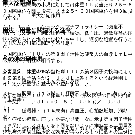
重大な副作用
し、１２歳未満の小児に対しては体重１ｋｇ当たり２５〜５
０国際単位を隔日投与、又は２５〜６０国際単位を週３回投
１１．１． 重大な副作用
与する。
１１．１．１． ショック、アナフィラキシー（頻度不
用法・用量に関連する注意
明）：じん麻疹、胸部圧迫感、喘鳴、低血圧、過敏症等の症
状が認められた場合には投与を中止し、適切な処置を行うこ
（用法及び用量に関連する注意）
と。
１国際単位（ＩＵ）の第８因子活性は健常人の血漿１ｍＬ中
その他の副作用
の第８因子活性に相当する。
１１．２． その他の副作用
必要量は、体重１ｋｇ当たり１ＩＵの第８因子の投与により
血漿第８因子活性が２ＩＵ／ｄＬ上昇するという経験則よ
１）． 過敏症：（１％未満）発疹。
り、次の計算式に基づいて算出すること。
２）． 肝臓：（１％以上）肝酵素上昇（ＡＬＴ上昇、ＡＳ
必要な単位（ＩＵ）＝体重（ｋｇ）×第８因子の目標上昇値
Ｔ上昇等）。
（％又はＩＵ／ｄＬ）×０．５（ＩＵ／ｋｇ／ＩＵ／ｄ
Ｌ）。
３）． 循環器：（１％未満）高血圧、心拍数増加、洞頻
脈。
出血症状の程度に応じて必要な期間、次に示す第８因子活性
（％又はＩＵ／ｄＬ）を下回らないように維持する。用量及
４）． 精神神経系：（１％未満）めまい、頭痛、不眠症。
び投与の間隔は臨床的な効果が得られるように個々の症例に