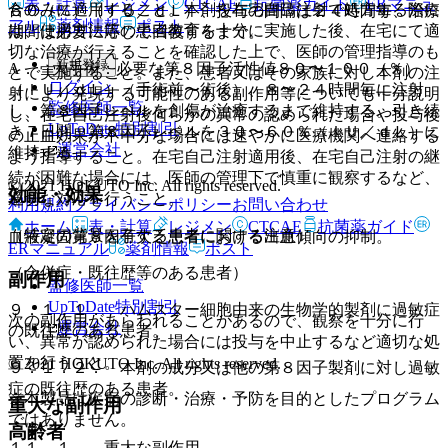
表・計算
レジメン
CTCAE
抗菌薬ガイド
ERマニュ
合のみに適用すること。本剤を在宅自己注射で処方する際に
６０（％）（ＩＵ／ｄＬ）、投与の間隔は２４時間毎、治療
アル
薬剤情報
ポスト
は、使用方法等の患者教育を十分に実施した後、在宅にて適
期間は必要に応じて回復するまで。
切な治療が行えることを確認した上で、医師の管理指導のも
新規登録
A． 大手術：必要な第８因子活性値８０〜１００（％）
とで実施すること。また、患者又はその家族に対し本剤の注
ログイン
（ＩＵ／ｄＬ）（手術前〜術後）、８〜２４時間毎に注射
射により発現する可能性のある副作用等についても十分説明
監修医師一覧
し、第８因子レベルを創傷が治癒するまで維持する。引き続
し、在宅自己注射後何らかの異常の認められた場合や投与後
UpToDate特別割引
き７日間、第８因子レベルを３０〜６０％（ＩＵ／ｄＬ）に
の止血効果が不十分な場合には速やかに医療機関へ連絡する
運営会社
維持する。
よう指導すること。在宅自己注射適用後、在宅自己注射の継
続が困難な場合には、医師の管理下で慎重に観察するなど、
© 2021 HOKUTO Inc. All rights reserved.
効能・効果
適切な対応を行うこと。
利用規約
プライバシーポリシー
お問い合わせ
ホーム
表・計算
レジメン
CTCAE
抗菌薬ガイド
（特定の背景を有する患者に関する注意）
血液凝固第８因子欠乏患者における出血傾向の抑制。
ERマニュアル
薬剤情報
ポスト
（合併症・既往歴等のある患者）
副作用
監修医師一覧
UpToDate特別割引
９．１．１． ハムスター細胞由来の生物学的製剤に過敏症
次の副作用があらわれることがあるので、観察を十分に行
運営会社
の既往歴のある患者。
い、異常が認められた場合には投与を中止するなど適切な処
置を行うこと。
© 2021 HOKUTO Inc. All rights reserved.
９．１．２． 本剤の成分又は他の第８因子製剤に対し過敏
症の既往歴のある患者。
※本製品は疾病の診断・治療・予防を目的としたプログラム
重大な副作用
ではありません。
高齢者
１１．１． 重大な副作用