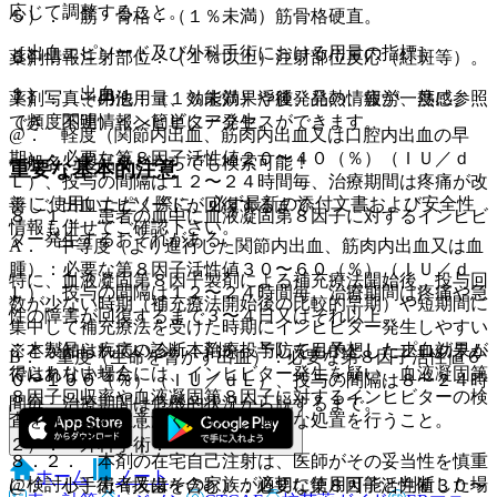
応じて調整すること。
５）． 筋・骨格：（１％未満）筋骨格硬直。
［出血エピソード及び外科手術における用量の指標］
薬剤情報
６）． 注射部位：（１％以上）注射部位反応（紅斑等）。
１）． 出血：
薬剤写真、用法用量、効能効果や後発品の情報が一度に参照
７）． その他：（１％未満）浮腫、発熱、疲労、熱感、
でき、関連情報へ簡単にアクセスができます。
（頻度不明）インヒビター発生。
@． 軽度（関節内出血、筋肉内出血又は口腔内出血の早
期）：必要な第８因子活性値２０〜４０（％）（ＩＵ／ｄ
一般名、製品名どちらでも検索可能！
重要な基本的注意
Ｌ）、投与の間隔は１２〜２４時間毎、治療期間は疼痛が改
※ ご使用いただく際に、必ず最新の添付文書および安全性
善し、出血エピソードが回復するまで。
８．１． 患者の血中に血液凝固第８因子に対するインヒビ
情報も併せてご確認下さい。
ター発生するおそれがある。
A． 中等度（より進行した関節内出血、筋肉内出血又は血
腫）：必要な第８因子活性値３０〜６０（％）（ＩＵ／ｄ
特に、血液凝固第８因子製剤による補充療法開始後、投与回
Ｌ）、投与の間隔は１２〜２４時間毎、治療期間は疼痛や急
数が少ない時期（補充療法開始後の比較的早期）や短期間に
性の障害が回復するまで３〜４日又はそれ以上。
集中して補充療法を受けた時期にインヒビター発生しやすい
※本製品は疾病の診断・治療・予防を目的としたプログラム
ことが知られている。本剤を投与しても予想した止血効果が
B． 重度（生命を脅かす出血）：必要な第８因子活性値６
ではありません。
得られない場合には、インヒビター発生を疑い、血液凝固第
０〜１００（％）（ＩＵ／ｄＬ）、投与の間隔は８〜２４時
８因子回収率や血液凝固第８因子に対するインヒビターの検
間毎、治療期間は危機的状況から脱するまで。
査を行うなど注意深く対応し、適切な処置を行うこと。
２）． 外科手術：
８．２． 本剤の在宅自己注射は、医師がその妥当性を慎重
ホーム
ノート
に検討し、患者又はその家族が適切に使用可能と判断した場
@． 小手術（抜歯を含む）：必要な第８因子活性値３０〜