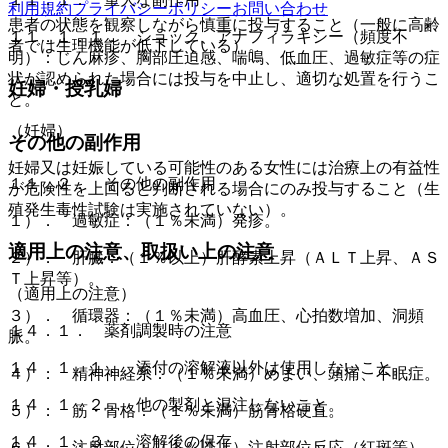
利用規約
プライバシーポリシー
お問い合わせ
患者の状態を観察しながら慎重に投与すること（一般に高齢
１１．１．１． ショック、アナフィラキシー（頻度不
者では生理機能が低下している）。
明）：じん麻疹、胸部圧迫感、喘鳴、低血圧、過敏症等の症
状が認められた場合には投与を中止し、適切な処置を行うこ
妊婦・授乳婦
と。
（妊婦）
その他の副作用
妊婦又は妊娠している可能性のある女性には治療上の有益性
１１．２． その他の副作用
が危険性を上回ると判断される場合にのみ投与すること（生
殖発生毒性試験は実施されていない）。
１）． 過敏症：（１％未満）発疹。
適用上の注意、取扱い上の注意
２）． 肝臓：（１％以上）肝酵素上昇（ＡＬＴ上昇、ＡＳ
Ｔ上昇等）。
（適用上の注意）
３）． 循環器：（１％未満）高血圧、心拍数増加、洞頻
１４．１． 薬剤調製時の注意
脈。
１４．１．１． 添付の溶解液以外は使用しないこと。
４）． 精神神経系：（１％未満）めまい、頭痛、不眠症。
１４．１．２． 他の製剤と混注しないこと。
５）． 筋・骨格：（１％未満）筋骨格硬直。
１４．１．３． 溶解後の保存
６）． 注射部位：（１％以上）注射部位反応（紅斑等）。