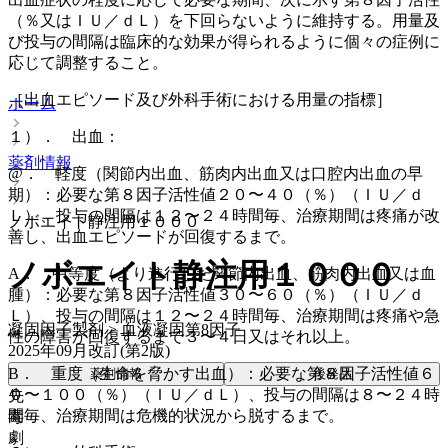
（％又はＩＵ／ｄＬ）を下回らないように維持する。用量及
び投与の間隔は臨床的な効果が得られるように個々の症例に
応じて調整すること。
［出血エピソード及び外科手術における用量の指標］
ホーム
１）． 出血：
薬剤情報
@． 軽度（関節内出血、筋肉内出血又は口腔内出血の早
期）：必要な第８因子活性値２０〜４０（％）（ＩＵ／ｄ
Ｌ）、投与の間隔は１２〜２４時間毎、治療期間は疼痛が改
ノボエイト静注用１０００
善し、出血エピソードが回復するまで。
ノボエイト静注用１０００
A． 中等度（より進行した関節内出血、筋肉内出血又は血
腫）：必要な第８因子活性値３０〜６０（％）（ＩＵ／ｄ
Ｌ）、投与の間隔は１２〜２４時間毎、治療期間は疼痛や急
凝固因子製剤 > 血液凝固第8因子
性の障害が回復するまで３〜４日又はそれ以上。
2025年09月改訂(第2版)
B． 重度（生命を脅かす出血）：必要な第８因子活性値６
薬剤情報
後発品
０〜１００（％）（ＩＵ／ｄＬ）、投与の間隔は８〜２４時
先
間毎、治療期間は危機的状況から脱するまで。
毒
劇