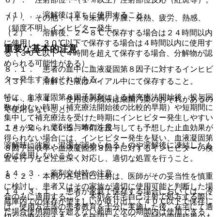
（１）． 溶解後は直ちに使用すること。
７）． その他：（１％未満）浮腫、発熱、疲労、熱感、
（頻度不明）インヒビター発生。
（２）． 溶解後、２〜８℃で保存する場合は２４時間以内
に使用し、３０℃以下で保存する場合は４時間以内に使用す
重要な基本的注意
る（３０℃以下で４時間を超えて保存する場合、分解物が認
められる可能性がある）。
８．１． 患者の血中に血液凝固第８因子に対するインヒビ
ター発生するおそれがある。
（３）． 溶解した液はバイアル中にて保存すること。
特に、血液凝固第８因子製剤による補充療法開始後、投与回
１４．１．４． 使用後の残液は細菌汚染のおそれがあるの
数が少ない時期（補充療法開始後の比較的早期）や短期間に
で使用しないこと。
集中して補充療法を受けた時期にインヒビター発生しやすい
１４．２． 薬剤投与時の注意
ことが知られている。本剤を投与しても予想した止血効果が
得られない場合には、インヒビター発生を疑い、血液凝固第
溶解時に沈殿・混濁が認められるものや溶解後に凍結したも
８因子回収率や血液凝固第８因子に対するインヒビターの検
のは使用しないこと。
査を行うなど注意深く対応し、適切な処置を行うこと。
１４．３． 薬剤交付時の注意
８．２． 本剤の在宅自己注射は、医師がその妥当性を慎重
に検討し、患者又はその家族が適切に使用可能と判断した場
１４．３．１． 患者が家庭で保存する場合においては、冷
合のみに適用すること。本剤を在宅自己注射で処方する際に
蔵庫内での保存が望ましいが取り出して４０℃以下で保存し
は、使用方法等の患者教育を十分に実施した後、在宅にて適
た場合使用期限を超えない範囲で次の期間内は使用できる
切な治療が行えることを確認した上で、医師の管理指導のも