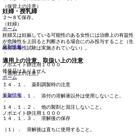
（保管上の注意）
妊婦・授乳婦
２〜８℃保存。
（妊婦）
ホーム
妊婦又は妊娠している可能性のある女性には治療上の有益性
が危険性を上回ると判断される場合にのみ投与すること（生
薬剤情報
殖発生毒性試験は実施されていない）。
適用上の注意、取扱い上の注意
ノボエイト静注用１０００
後発品はありません
（適用上の注意）
ホーム
１４．１． 薬剤調製時の注意
薬剤情報
１４．１．１． 添付の溶解液以外は使用しないこと。
１４．１．２． 他の製剤と混注しないこと。
ノボエイト静注用１０００
１４．１．３． 溶解後の保存
（１）． 溶解後は直ちに使用すること。