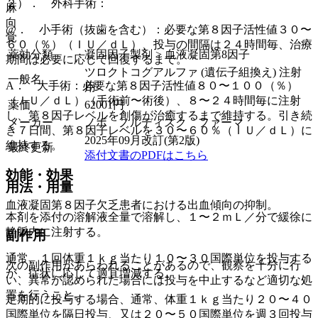
２）． 外科手術：
麻
向
@． 小手術（抜歯を含む）：必要な第８因子活性値３０〜
覚
６０（％）（ＩＵ／ｄＬ）、投与の間隔は２４時間毎、治療
薬効分類
凝固因子製剤 > 血液凝固第8因子
期間は必要に応じて回復するまで。
ツロクトコグアルファ (遺伝子組換え) 注射
一般名
A． 大手術：必要な第８因子活性値８０〜１００（％）
用
（ＩＵ／ｄＬ）（手術前〜術後）、８〜２４時間毎に注射
薬価
62001
円
し、第８因子レベルを創傷が治癒するまで維持する。引き続
メーカー
ノボ ノルディスク ファーマ
き７日間、第８因子レベルを３０〜６０％（ＩＵ／ｄＬ）に
2025年09月改訂(第2版)
維持する。
最終更新
添付文書のPDFはこちら
効能・効果
用法・用量
血液凝固第８因子欠乏患者における出血傾向の抑制。
本剤を添付の溶解液全量で溶解し、１〜２ｍＬ／分で緩徐に
静脈内に注射する。
副作用
通常、１回体重１ｋｇ当たり１０〜３０国際単位を投与する
次の副作用があらわれることがあるので、観察を十分に行
が、症状に応じて適宜増減する。
い、異常が認められた場合には投与を中止するなど適切な処
置を行うこと。
定期的に投与する場合、通常、体重１ｋｇ当たり２０〜４０
国際単位を隔日投与、又は２０〜５０国際単位を週３回投与