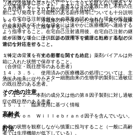
（再び冷蔵庫に戻さない）：１）３０℃を超えない場合１２
とで実施すること。また、患者又はその家族に対し本剤の注
ヵ月以内、２）３０℃超の場合３ヵ月以内。
射により発現する可能性のある副作用等についても十分説明
し、在宅自己注射後何らかの異常の認められた場合や投与後
１４．３．２． 冷蔵庫の外で保存した場合は、再び冷蔵庫
の止血効果が不十分な場合には速やかに医療機関へ連絡する
に戻さないように指導すること。
よう指導すること。在宅自己注射適用後、在宅自己注射の継
続が困難な場合には、医師の管理下で慎重に観察するなど、
１４．３．３． 子供による誤用等を避けるため、薬剤の保
適切な対応を行うこと。
管に十分注意すること。
（特定の背景を有する患者に関する注意）
１４．３．４． 光の影響を防ぐために、薬剤バイアルは外
箱に入れた状態で保存すること。
（合併症・既往歴等のある患者）
１４．３．５． 使用済みの医療機器の処理については、主
９．１．１． ハムスター細胞由来の生物学的製剤に過敏症
治医の指示に従うこと。
の既往歴のある患者。
その他の注意
９．１．２． 本剤の成分又は他の第８因子製剤に対し過敏
症の既往歴のある患者。
１５．１． 臨床使用に基づく情報
高齢者
本剤はｖｏｎ Ｗｉｌｌｅｂｒａｎｄ因子を含んでいない。
患者の状態を観察しながら慎重に投与すること（一般に高齢
貯法
者では生理機能が低下している）。