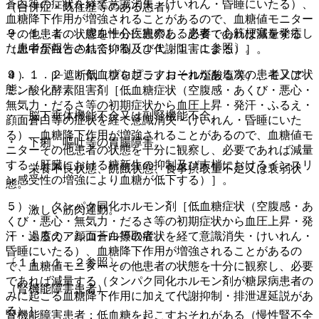
蒼白等の症状を経て意識消失・けいれん・昏睡にいたる）、
（合併症・既往歴等のある患者）
血糖降下作用が増強されることがあるので、血糖値モニター
９．１．１． 虚血性心疾患のある患者：心筋梗塞を発症し
その他患者の状態を十分に観察し、必要であれば減量する
た患者が報告されている〔１１．１．１参照〕。
（血中蛋白との結合抑制及び代謝阻害による）］。
９．１．２． 低血糖を起こすおそれがある次の患者又は状
４）． β−遮断剤（プロプラノロール塩酸塩等）、モノア
態。
ミン酸化酵素阻害剤［低血糖症状（空腹感・あくび・悪心・
無気力・だるさ等の初期症状から血圧上昇・発汗・ふるえ・
・ 脳下垂体機能不全又は副腎機能不全。
顔面蒼白等の症状を経て意識消失・けいれん・昏睡にいた
る）、血糖降下作用が増強されることがあるので、血糖値モ
・ 下痢、嘔吐等の胃腸障害。
ニターその他患者の状態を十分に観察し、必要であれば減量
する（肝臓における糖新生の抑制及び末梢におけるインスリ
・ 栄養不良状態、飢餓状態、食事摂取量不足又は衰弱状
ン感受性の増強により血糖が低下する）］。
態。
５）． タンパク同化ホルモン剤［低血糖症状（空腹感・あ
・ 激しい筋肉運動。
くび・悪心・無気力・だるさ等の初期症状から血圧上昇・発
・ 過度のアルコール摂取者。
汗・ふるえ・顔面蒼白等の症状を経て意識消失・けいれん・
昏睡にいたる）、血糖降下作用が増強されることがあるの
〔１１．１．２参照〕。
で、血糖値モニターその他患者の状態を十分に観察し、必要
であれば減量する（タンパク同化ホルモン剤が糖尿病患者の
（腎機能障害患者）
みに起こる血糖降下作用に加えて代謝抑制・排泄遅延説があ
る）］。
腎機能障害患者：低血糖を起こすおそれがある（慢性腎不全