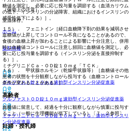
糖値を測定し、必要に応じ投与量を調節する（血清カリウム
（保管上の注意）
の低下、インスリンの分泌障害、組織におけるインスリンの
感受性低下による）］。
室温保存。
１５）． フェニトイン［経口血糖降下剤の効果を減弱させ
ホーム
血糖値が上昇してコントロール不良になることがあるので、
食後の血糖上昇が加わることによる影響に十分注意し、併用
時は血糖値コントロールに注意し頻回に血糖値を測定し、必
薬剤情報
要に応じ投与量を調節する（インスリン分泌を直接抑制す
る）］。
ミチグリニドＣａ・ＯＤ錠１０ｍｇ「ＴＣＫ」
１６）． 甲状腺ホルモン（乾燥甲状腺等）［血糖値その他
患者の状態を十分観察しながら投与する（血糖コントロール
グルファスト錠１０ｍｇ
速効型インスリン分泌促進薬
条件が変わることがある）］。
高齢者
グルファストＯＤ錠１０ｍｇ
速効型インスリン分泌促進薬
血糖値に留意して、経過を十分に観察しながら慎重に投与す
ること（一般に生理機能が低下している）〔７．２参照〕。
ミチグリニドＣａ・ＯＤ錠１０ｍｇ「ＪＧ」
速効型インスリ
ン分泌促進薬
妊婦・授乳婦