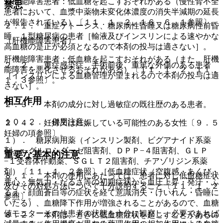
腎機能障害患者：低血糖を起こすおそれがある（慢性腎不全
禁忌
患者において、血漿中薬物未変化体濃度の消失半減期の延長
が報告されている）〔１１．１．２、１６．６．１参照〕。
２．１． 重症ケトーシス、糖尿病性昏睡又は糖尿病性前昏
睡、１型糖尿病の患者［輸液及びインスリンによる速やかな
（肝機能障害患者）
高血糖の是正が必須となるので本剤の投与は適さない］。
肝機能障害患者：低血糖を起こすおそれがある（また、肝機
２．２． 重症感染症、手術前後、重篤な外傷のある患者
能障害を悪化させるおそれがある）〔１１．１．２、１１．
［インスリンによる血糖管理が望まれるので本剤の投与は適
１．３参照〕。
さない］。
相互作用
２．３． 本剤の成分に対し過敏症の既往歴のある患者。
１０．２． 併用注意：
２．４． 妊婦又は妊娠している可能性のある女性〔９．５
妊婦の項参照〕。
１）． 糖尿病用薬（インスリン製剤、ビグアナイド系薬
剤、α−グルコシダーゼ阻害剤、ＤＰＰ−４阻害剤、ＧＬＰ
重要な基本的注意
−１受容体作動薬、ＳＧＬＴ２阻害剤、チアゾリジン系薬
剤）〔１１．１．２参照〕［低血糖症状（空腹感・あくび・
８．１． 本剤の使用にあたっては、患者に対し低血糖症状
悪心・無気力・だるさ等の初期症状から血圧上昇・発汗・ふ
及びその対処方法について十分説明すること〔１１．１．２
るえ・顔面蒼白等の症状を経て意識消失・けいれん・昏睡に
参照〕。
いたる）、血糖降下作用が増強されることがあるので、血糖
値モニターその他患者の状態を十分に観察し、必要であれば
８．２． 本剤は、ときに低血糖症状を起こすことがあるの