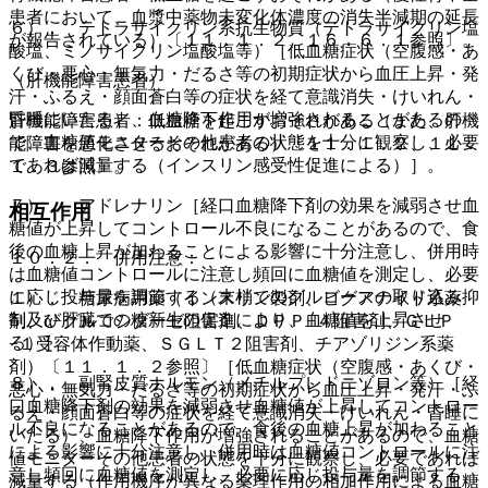
患者において、血漿中薬物未変化体濃度の消失半減期の延長
６）． テトラサイクリン系抗生物質（テトラサイクリン塩
が報告されている）〔１１．１．２、１６．６．１参照〕。
酸塩、ミノサイクリン塩酸塩等）［低血糖症状（空腹感・あ
くび・悪心・無気力・だるさ等の初期症状から血圧上昇・発
（肝機能障害患者）
汗・ふるえ・顔面蒼白等の症状を経て意識消失・けいれん・
昏睡にいたる）、血糖降下作用が増強されることがあるの
肝機能障害患者：低血糖を起こすおそれがある（また、肝機
で、血糖値モニターその他患者の状態を十分に観察し、必要
能障害を悪化させるおそれがある）〔１１．１．２、１１．
であれば減量する（インスリン感受性促進による）］。
１．３参照〕。
７）． アドレナリン［経口血糖降下剤の効果を減弱させ血
相互作用
糖値が上昇してコントロール不良になることがあるので、食
後の血糖上昇が加わることによる影響に十分注意し、併用時
１０．２． 併用注意：
は血糖値コントロールに注意し頻回に血糖値を測定し、必要
に応じ投与量を調節する（末梢でのグルコースの取り込み抑
１）． 糖尿病用薬（インスリン製剤、ビグアナイド系薬
制及び肝臓での糖新生の促進により、血糖値を上昇させ
剤、α−グルコシダーゼ阻害剤、ＤＰＰ−４阻害剤、ＧＬＰ
る）］。
−１受容体作動薬、ＳＧＬＴ２阻害剤、チアゾリジン系薬
剤）〔１１．１．２参照〕［低血糖症状（空腹感・あくび・
８）． 副腎皮質ホルモン（メチルプレドニゾロン等）［経
悪心・無気力・だるさ等の初期症状から血圧上昇・発汗・ふ
口血糖降下剤の効果を減弱させ血糖値が上昇してコントロー
るえ・顔面蒼白等の症状を経て意識消失・けいれん・昏睡に
ル不良になることがあるので、食後の血糖上昇が加わること
いたる）、血糖降下作用が増強されることがあるので、血糖
による影響に十分注意し、併用時は血糖値コントロールに注
値モニターその他患者の状態を十分に観察し、必要であれば
意し頻回に血糖値を測定し、必要に応じ投与量を調節する
減量する（作用機序が異なる薬理作用の相加作用による血糖