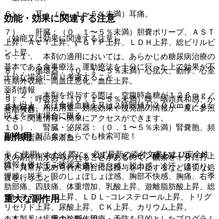
６）． 耳：（０．１〜５％未満）耳痛。
効能・効果に関連する注意
７）． 肝臓：（０．１〜５％未満）胆嚢ポリープ、ＡＳＴ
（効能又は効果に関連する注意）
上昇、ＡＬＴ上昇、γ−ＧＴＰ上昇、ＬＤＨ上昇、総ビリルビ
ン上昇。
５．１． 本剤の適用においては、あらかじめ糖尿病治療の
基本である食事療法、運動療法を十分に行った上で効果が不
８）． 循環器：（０．１〜５％未満）心拡大、動悸、心室
十分な場合に限り考慮すること。
性期外収縮、高血圧悪化、血圧上昇。
薬剤情報
５．２． 本剤を投与する際は、空腹時血糖が１２６ｍｇ／
９）． 呼吸器：（０．１〜５％未満）咳、咽頭異和感、か
ｄＬ以上、又は食後血糖１又は２時間値が２００ｍｇ／ｄＬ
薬剤写真、用法用量、効能効果や後発品の情報が一度に参照
ぜ症候群。
以上を示す場合に限る。
でき、関連情報へ簡単にアクセスができます。
１０）． 腎臓・泌尿器：（０．１〜５％未満）腎嚢胞、頻
副作用
一般名、製品名どちらでも検索可能！
尿、尿蛋白、尿潜血。
※ ご使用いただく際に、必ず最新の添付文書および安全性
１１）． その他：（５％以上）ピルビン酸上昇、ＢＮＰ上
次の副作用があらわれることがあるので、観察を十分に行
情報も併せてご確認下さい。
昇、（０．１〜５％未満）倦怠感、脱力感、冷汗、ほてり、
い、異常が認められた場合には投与を中止するなど適切な処
浮腫、脱毛、眼のしょぼしょぼ感、胸部不快感、胸痛、右季
置を行うこと。
肋部痛、四肢痛、体重増加、乳酸上昇、遊離脂肪酸上昇、総
コレステロール上昇、ＬＤＬ−コレステロール上昇、トリグ
重大な副作用
リセリド上昇、尿酸上昇、ＣＫ上昇、カリウム上昇。
※本製品は疾病の診断・治療・予防を目的としたプログラム
１１．１． 重大な副作用