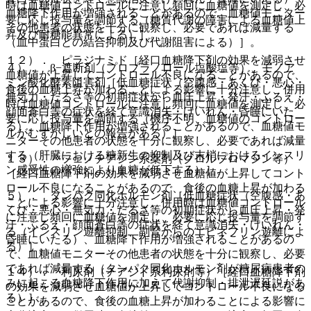
時は血糖値コントロールに注意し頻回に血糖値を測定し、必
血糖降下作用が増強されることがあるので、血糖値モニター
要に応じ投与量を調節する（糖質代謝の障害による血糖値上
その他患者の状態を十分に観察し、必要であれば減量する
昇及び耐糖能異常による）］。
（血中蛋白との結合抑制及び代謝阻害による）］。
１２）． ピラジナミド［経口血糖降下剤の効果を減弱させ
４）． β−遮断剤（プロプラノロール塩酸塩等）、モノア
血糖値が上昇してコントロール不良になることがあるので、
ミン酸化酵素阻害剤［低血糖症状（空腹感・あくび・悪心・
食後の血糖上昇が加わることによる影響に十分注意し、併用
無気力・だるさ等の初期症状から血圧上昇・発汗・ふるえ・
時は血糖値コントロールに注意し頻回に血糖値を測定し、必
顔面蒼白等の症状を経て意識消失・けいれん・昏睡にいた
要に応じ投与量を調節する（機序不明、血糖値のコントロー
る）、血糖降下作用が増強されることがあるので、血糖値モ
ルがむずかしいとの報告がある）］。
ニターその他患者の状態を十分に観察し、必要であれば減量
する（肝臓における糖新生の抑制及び末梢におけるインスリ
１３）． フェノチアジン系薬剤（クロルプロマジン等）
ン感受性の増強により血糖が低下する）］。
［経口血糖降下剤の効果を減弱させ血糖値が上昇してコント
ロール不良になることがあるので、食後の血糖上昇が加わる
５）． タンパク同化ホルモン剤［低血糖症状（空腹感・あ
ことによる影響に十分注意し、併用時は血糖値コントロール
くび・悪心・無気力・だるさ等の初期症状から血圧上昇・発
に注意し頻回に血糖値を測定し、必要に応じ投与量を調節す
汗・ふるえ・顔面蒼白等の症状を経て意識消失・けいれん・
る（インスリン遊離抑制、副腎からのエピネフリン遊離によ
昏睡にいたる）、血糖降下作用が増強されることがあるの
る）］。
で、血糖値モニターその他患者の状態を十分に観察し、必要
であれば減量する（タンパク同化ホルモン剤が糖尿病患者の
１４）． 利尿剤（チアジド系利尿剤等）［経口血糖降下剤
みに起こる血糖降下作用に加えて代謝抑制・排泄遅延説があ
の効果を減弱させ血糖値が上昇してコントロール不良になる
る）］。
ことがあるので、食後の血糖上昇が加わることによる影響に