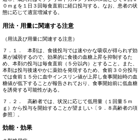
０ｍｇを１日３回毎食直前に経口投与する。なお、患者の状
態に応じて適宜増減する。
用法・用量に関連する注意
（用法及び用量に関連する注意）
７．１． 本剤は、食後投与では速やかな吸収が得られず効
果が減弱するので、効果的に食後の血糖上昇を抑制するた
め、本剤の投与は毎食直前（５分以内）とすること。また、
本剤は投与後速やかに薬効を発現するため、食前３０分投与
では食前１５分に血中インスリン値が上昇し食事開始時の血
糖値が低下することが報告されており、食事開始前に低血糖
を誘発する可能性がある。
７．２． 高齢者では、状況に応じて低用量（１回量５ｍ
ｇ）から投与を開始することが望ましい〔９．８高齢者の項
参照〕。
効能・効果