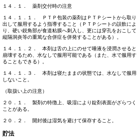
１４．１． 薬剤交付時の注意
１４．１．１． ＰＴＰ包装の薬剤はＰＴＰシートから取り
出して服用するよう指導すること（ＰＴＰシートの誤飲によ
り、硬い鋭角部が食道粘膜へ刺入し、更には穿孔をおこして
縦隔洞炎等の重篤な合併症を併発することがある）。
１４．１．２． 本剤は舌の上にのせて唾液を浸潤させると
崩壊するため、水なしで服用可能である（また、水で服用す
ることもできる）。
１４．１．３． 本剤は寝たままの状態では、水なしで服用
しないこと。
（取扱い上の注意）
２０．１． 製剤の特徴上、吸湿により錠剤表面がざらつく
ことがある。
２０．２． 開封後は湿気を避けて保存すること。
貯法