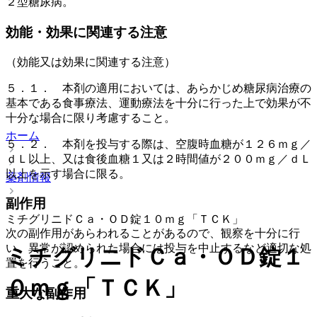
２型糖尿病。
効能・効果に関連する注意
（効能又は効果に関連する注意）
５．１． 本剤の適用においては、あらかじめ糖尿病治療の
基本である食事療法、運動療法を十分に行った上で効果が不
十分な場合に限り考慮すること。
ホーム
５．２． 本剤を投与する際は、空腹時血糖が１２６ｍｇ／
ｄＬ以上、又は食後血糖１又は２時間値が２００ｍｇ／ｄＬ
以上を示す場合に限る。
薬剤情報
副作用
ミチグリニドＣａ・ＯＤ錠１０ｍｇ「ＴＣＫ」
次の副作用があらわれることがあるので、観察を十分に行
い、異常が認められた場合には投与を中止するなど適切な処
ミチグリニドＣａ・ＯＤ錠１
置を行うこと。
０ｍｇ「ＴＣＫ」
重大な副作用