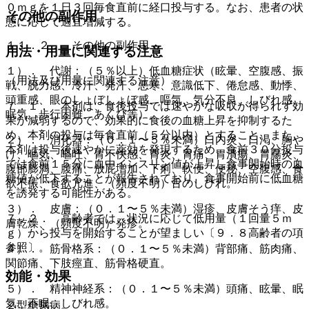
０ｍｇを１日３回毎食直前に経口投与する。なお、患者の状
その他の副作用
態に応じて適宜増減する。
１１．２． その他の副作用
用法・用量に関連する注意
１）． 代謝：（５％以上）低血糖症状（眩暈、空腹感、振
（用法及び用量に関連する注意）
戦、脱力感、冷汗、発汗、悪寒、意識低下、倦怠感、動悸、
頭重感、眼のしょぼしょぼ感、嘔気、気分不良、しびれ感、
７．１． 本剤は、食後投与では速やかな吸収が得られず効
眠気、歩行困難、あくび等）。
果が減弱するので、効果的に食後の血糖上昇を抑制するた
め、本剤の投与は毎食直前（５分以内）とすること。また、
２）． 消化器：（０．１〜５％未満）口内炎、口渇、胸や
本剤は投与後速やかに薬効を発現するため、食前３０分投与
け、嘔気、嘔吐、胃不快感、胃炎、胃痛、胃潰瘍、胃腸炎、
では食前１５分に血中インスリン値が上昇し食事開始時の血
腹部膨満、腹痛、放屁増加、下痢、軟便、便秘、空腹感、食
糖値が低下することが報告されており、食事開始前に低血糖
欲不振、食欲亢進、（頻度不明）舌のしびれ。
を誘発する可能性がある。
３）． 皮膚：（０．１〜５％未満）湿疹、皮膚そう痒、皮
７．２． 高齢者では、状況に応じて低用量（１回量５ｍ
膚乾燥、（頻度不明）発疹。
ｇ）から投与を開始することが望ましい〔９．８高齢者の項
参照〕。
４）． 筋骨格系：（０．１〜５％未満）背部痛、筋肉痛、
関節痛、下肢痙直、筋骨格硬直。
効能・効果
５）． 精神神経系：（０．１〜５％未満）頭痛、眩暈、眠
気、不眠、しびれ感。
２型糖尿病。