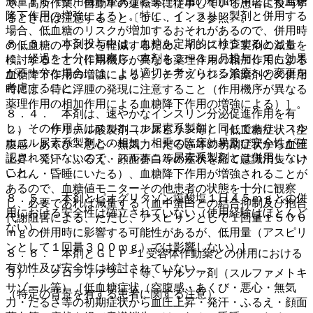
減量する（作用機序が異なる薬理作用の相加作用による血糖
で、高所作業、自動車の運転等に従事している患者に投与す
降下作用の増強による）。特に、インスリン製剤と併用する
るときには注意すること〔１１．１．２参照〕。
場合、低血糖のリスクが増加するおそれがあるので、併用時
８．３． 本剤投与中は、血糖を定期的に検査するととも
の低血糖のリスクを軽減するため、インスリン製剤の減量を
に、経過を十分に観察し、本剤を２〜３ヵ月投与しても効果
検討すること（作用機序が異なる薬理作用の相加作用による
が不十分な場合には、より適切と考えられる治療への変更を
血糖降下作用の増強による）。チアゾリジン系薬剤との併用
考慮すること。
時には、特に浮腫の発現に注意すること（作用機序が異なる
薬理作用の相加作用による血糖降下作用の増強による）］。
８．４． 本剤は、速やかなインスリン分泌促進作用を有
し、その作用点はスルホニル尿素系製剤と同じであり、スル
２）． サリチル酸製剤（アスピリン等）［低血糖症状（空
ホニル尿素系製剤との相加・相乗の臨床効果及び安全性が確
腹感・あくび・悪心・無気力・だるさ等の初期症状から血圧
認されていないので、スルホニル尿素系製剤とは併用しない
上昇・発汗・ふるえ・顔面蒼白等の症状を経て意識消失・け
こと。
いれん・昏睡にいたる）、血糖降下作用が増強されることが
あるので、血糖値モニターその他患者の状態を十分に観察
８．５． 本剤とピオグリタゾン塩酸塩１日４５ｍｇとの併
し、必要であれば減量する（血中蛋白との結合抑制及び抱合
用における安全性は確立されていない（使用経験はほとんど
代謝阻害による、ただし、アスピリンとして１回量１５００
ない）。
ｍｇの併用時に影響する可能性があるが、低用量（アスピリ
ンとして１回量３００ｍｇ）では影響しない）］。
８．６． 本剤とＧＬＰ−１受容体作動薬との併用における
有効性及び安全性は検討されていない。
３）． クロフィブラート等、サルファ剤（スルファメトキ
サゾール等）［低血糖症状（空腹感・あくび・悪心・無気
（特定の背景を有する患者に関する注意）
力・だるさ等の初期症状から血圧上昇・発汗・ふるえ・顔面