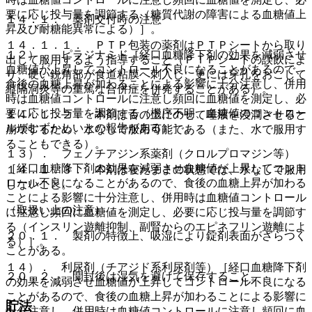
要に応じ投与量を調節する（糖質代謝の障害による血糖値上
１４．１． 薬剤交付時の注意
昇及び耐糖能異常による）］。
１４．１．１． ＰＴＰ包装の薬剤はＰＴＰシートから取り
１２）． ピラジナミド［経口血糖降下剤の効果を減弱させ
出して服用するよう指導すること（ＰＴＰシートの誤飲によ
血糖値が上昇してコントロール不良になることがあるので、
り、硬い鋭角部が食道粘膜へ刺入し、更には穿孔をおこして
食後の血糖上昇が加わることによる影響に十分注意し、併用
縦隔洞炎等の重篤な合併症を併発することがある）。
時は血糖値コントロールに注意し頻回に血糖値を測定し、必
要に応じ投与量を調節する（機序不明、血糖値のコントロー
１４．１．２． 本剤は舌の上にのせて唾液を浸潤させると
ルがむずかしいとの報告がある）］。
崩壊するため、水なしで服用可能である（また、水で服用す
ることもできる）。
１３）． フェノチアジン系薬剤（クロルプロマジン等）
［経口血糖降下剤の効果を減弱させ血糖値が上昇してコント
１４．１．３． 本剤は寝たままの状態では、水なしで服用
ロール不良になることがあるので、食後の血糖上昇が加わる
しないこと。
ことによる影響に十分注意し、併用時は血糖値コントロール
（取扱い上の注意）
に注意し頻回に血糖値を測定し、必要に応じ投与量を調節す
る（インスリン遊離抑制、副腎からのエピネフリン遊離によ
２０．１． 製剤の特徴上、吸湿により錠剤表面がざらつく
る）］。
ことがある。
１４）． 利尿剤（チアジド系利尿剤等）［経口血糖降下剤
２０．２． 開封後は湿気を避けて保存すること。
の効果を減弱させ血糖値が上昇してコントロール不良になる
ことがあるので、食後の血糖上昇が加わることによる影響に
貯法
十分注意し、併用時は血糖値コントロールに注意し頻回に血