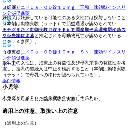
（妊婦）
ミチグリニドＣａ・ＯＤ錠１０ｍｇ「三和」
速効型インスリ
ン分泌促進薬
妊婦又は妊娠している可能性のある女性には投与しないこと
（本剤は動物実験（ラット）で胎盤通過が認められてい
る）。また、動物実験（ラット）で周産期に薬理作用に基づ
ミチグリニドＣａ・ＯＤ錠１０ｍｇ「フソー」
速効型インス
く低血糖によると推定される母動物死亡が認められている
リン分泌促進薬
〔２．４参照〕。
ミチグリニドＣａ・ＯＤ錠１０ｍｇ「ＳＮ」
速効型インスリ
（授乳婦）
ン分泌促進薬
授乳中の女性は、治療上の有益性及び母乳栄養の有益性を考
ホーム
慮し、授乳の継続又は中止を検討すること（本剤は動物実験
（ラット）で母乳への移行が認められている）。
薬剤情報
小児等
ミチグリニドＣａ・ＯＤ錠１０ｍｇ「ＴＣＫ」
小児等を対象とした臨床試験は実施していない。
適用上の注意、取扱い上の注意
（適用上の注意）