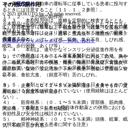
運営会社
で、高所作業、自動車の運転等に従事している患者に投与す
その他の副作用
るときには注意すること〔１１．１．２参照〕。
© 2021 HOKUTO Inc. All rights reserved.
１１．２． その他の副作用
８．３． 本剤投与中は、血糖を定期的に検査するととも
※本製品は疾病の診断・治療・予防を目的としたプログラム
に、経過を十分に観察し、本剤を２〜３ヵ月投与しても効果
１）． 代謝：（５％以上）低血糖症状（眩暈、空腹感、振
ではありません。
が不十分な場合には、より適切と考えられる治療への変更を
戦、脱力感、冷汗、発汗、悪寒、意識低下、倦怠感、動悸、
考慮すること。
頭重感、眼のしょぼしょぼ感、嘔気、気分不良、しびれ感、
利用規約
プライバシーポリシー
お問い合わせ
眠気、歩行困難、あくび等）。
８．４． 本剤は、速やかなインスリン分泌促進作用を有
し、その作用点はスルホニル尿素系製剤と同じであり、スル
２）． 消化器：（０．１〜５％未満）口内炎、口渇、胸や
ホニル尿素系製剤との相加・相乗の臨床効果及び安全性が確
け、嘔気、嘔吐、胃不快感、胃炎、胃痛、胃潰瘍、胃腸炎、
認されていないので、スルホニル尿素系製剤とは併用しない
腹部膨満、腹痛、放屁増加、下痢、軟便、便秘、空腹感、食
こと。
欲不振、食欲亢進、（頻度不明）舌のしびれ。
８．５． 本剤とピオグリタゾン塩酸塩１日４５ｍｇとの併
３）． 皮膚：（０．１〜５％未満）湿疹、皮膚そう痒、皮
用における安全性は確立されていない（使用経験はほとんど
膚乾燥、（頻度不明）発疹。
ない）。
４）． 筋骨格系：（０．１〜５％未満）背部痛、筋肉痛、
８．６． 本剤とＧＬＰ−１受容体作動薬との併用における
関節痛、下肢痙直、筋骨格硬直。
有効性及び安全性は検討されていない。
５）． 精神神経系：（０．１〜５％未満）頭痛、眩暈、眠
（特定の背景を有する患者に関する注意）
気、不眠、しびれ感。