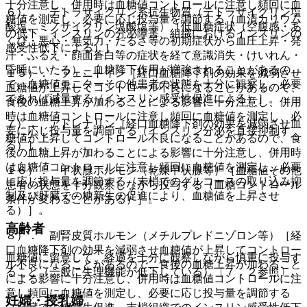
十分注意し、併用時は血糖値コントロールに注意し頻回に血
６）． テトラサイクリン系抗生物質（テトラサイクリン塩
糖値を測定し、必要に応じ投与量を調節する（血清カリウム
酸塩、ミノサイクリン塩酸塩等）［低血糖症状（空腹感・あ
の低下、インスリンの分泌障害、組織におけるインスリンの
くび・悪心・無気力・だるさ等の初期症状から血圧上昇・発
感受性低下による）］。
汗・ふるえ・顔面蒼白等の症状を経て意識消失・けいれん・
昏睡にいたる）、血糖降下作用が増強されることがあるの
１５）． フェニトイン［経口血糖降下剤の効果を減弱させ
で、血糖値モニターその他患者の状態を十分に観察し、必要
血糖値が上昇してコントロール不良になることがあるので、
であれば減量する（インスリン感受性促進による）］。
食後の血糖上昇が加わることによる影響に十分注意し、併用
時は血糖値コントロールに注意し頻回に血糖値を測定し、必
７）． アドレナリン［経口血糖降下剤の効果を減弱させ血
要に応じ投与量を調節する（インスリン分泌を直接抑制す
糖値が上昇してコントロール不良になることがあるので、食
る）］。
後の血糖上昇が加わることによる影響に十分注意し、併用時
は血糖値コントロールに注意し頻回に血糖値を測定し、必要
１６）． 甲状腺ホルモン（乾燥甲状腺等）［血糖値その他
に応じ投与量を調節する（末梢でのグルコースの取り込み抑
患者の状態を十分観察しながら投与する（血糖コントロール
制及び肝臓での糖新生の促進により、血糖値を上昇させ
条件が変わることがある）］。
る）］。
高齢者
８）． 副腎皮質ホルモン（メチルプレドニゾロン等）［経
口血糖降下剤の効果を減弱させ血糖値が上昇してコントロー
血糖値に留意して、経過を十分に観察しながら慎重に投与す
ル不良になることがあるので、食後の血糖上昇が加わること
ること（一般に生理機能が低下している）〔７．２参照〕。
による影響に十分注意し、併用時は血糖値コントロールに注
意し頻回に血糖値を測定し、必要に応じ投与量を調節する
妊婦・授乳婦