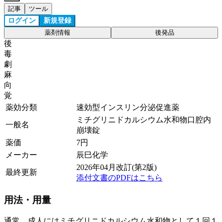
記事
ツール
ログイン
新規登録
薬剤情報
後発品
後
毒
劇
麻
向
覚
薬効分類
速効型インスリン分泌促進薬
ミチグリニドカルシウム水和物口腔内
一般名
崩壊錠
薬価
7
円
メーカー
辰巳化学
2026年04月改訂(第2版)
最終更新
添付文書のPDFはこちら
用法・用量
通常、成人にはミチグリニドカルシウム水和物として１回１