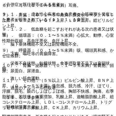
（合併症・既往歴等のある患者）
６）． 耳：（０．１〜５％未満）耳痛。
９．１．１． 虚血性心疾患のある患者：心筋梗塞を発症し
７）． 肝臓：（０．１〜５％未満）胆嚢ポリープ、ＡＳＴ
た患者が報告されている〔１１．１．１参照〕。
上昇、ＡＬＴ上昇、γ−ＧＴＰ上昇、ＬＤＨ上昇、総ビリルビ
ン上昇。
９．１．２． 低血糖を起こすおそれがある次の患者又は状
態。
８）． 循環器：（０．１〜５％未満）心拡大、動悸、心室
性期外収縮、高血圧悪化、血圧上昇。
・ 脳下垂体機能不全又は副腎機能不全。
９）． 呼吸器：（０．１〜５％未満）咳、咽頭異和感、か
・ 下痢、嘔吐等の胃腸障害。
ぜ症候群。
・ 栄養不良状態、飢餓状態、食事摂取量不足又は衰弱状
１０）． 腎臓・泌尿器：（０．１〜５％未満）腎嚢胞、頻
態。
尿、尿蛋白、尿潜血。
・ 激しい筋肉運動。
１１）． その他：（５％以上）ピルビン酸上昇、ＢＮＰ上
昇、（０．１〜５％未満）倦怠感、脱力感、冷汗、ほてり、
・ 過度のアルコール摂取者。
浮腫、脱毛、眼のしょぼしょぼ感、胸部不快感、胸痛、右季
肋部痛、四肢痛、体重増加、乳酸上昇、遊離脂肪酸上昇、総
〔１１．１．２参照〕。
コレステロール上昇、ＬＤＬ−コレステロール上昇、トリグ
（腎機能障害患者）
リセリド上昇、尿酸上昇、ＣＫ上昇、カリウム上昇。