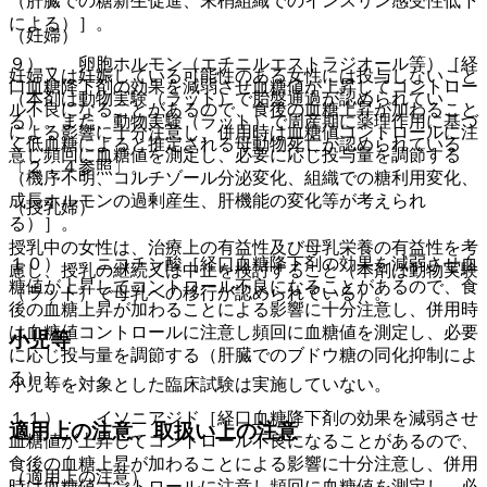
（肝臓での糖新生促進、末梢組織でのインスリン感受性低下
による）］。
（妊婦）
９）． 卵胞ホルモン（エチニルエストラジオール等）［経
妊婦又は妊娠している可能性のある女性には投与しないこと
口血糖降下剤の効果を減弱させ血糖値が上昇してコントロー
（本剤は動物実験（ラット）で胎盤通過が認められてい
ル不良になることがあるので、食後の血糖上昇が加わること
る）。また、動物実験（ラット）で周産期に薬理作用に基づ
による影響に十分注意し、併用時は血糖値コントロールに注
く低血糖によると推定される母動物死亡が認められている
意し頻回に血糖値を測定し、必要に応じ投与量を調節する
〔２．４参照〕。
（機序不明、コルチゾール分泌変化、組織での糖利用変化、
成長ホルモンの過剰産生、肝機能の変化等が考えられ
（授乳婦）
る）］。
授乳中の女性は、治療上の有益性及び母乳栄養の有益性を考
１０）． ニコチン酸［経口血糖降下剤の効果を減弱させ血
慮し、授乳の継続又は中止を検討すること（本剤は動物実験
糖値が上昇してコントロール不良になることがあるので、食
（ラット）で母乳への移行が認められている）。
後の血糖上昇が加わることによる影響に十分注意し、併用時
は血糖値コントロールに注意し頻回に血糖値を測定し、必要
小児等
に応じ投与量を調節する（肝臓でのブドウ糖の同化抑制によ
る）］。
小児等を対象とした臨床試験は実施していない。
１１）． イソニアジド［経口血糖降下剤の効果を減弱させ
適用上の注意、取扱い上の注意
血糖値が上昇してコントロール不良になることがあるので、
食後の血糖上昇が加わることによる影響に十分注意し、併用
（適用上の注意）
時は血糖値コントロールに注意し頻回に血糖値を測定し、必