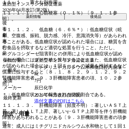
１１．１． 重大な副作用
速効型インスリン分泌促進薬
2026年04月改訂(第2版)
１１．１．１． 心筋梗塞（０．１％）〔９．１．１参
薬剤情報
後発品
照〕。
後
毒
１１．１．２． 低血糖（６．６％＊）：低血糖症状（眩
劇
暈、空腹感、振戦、脱力感、冷汗、意識消失等）があらわれ
麻
ることがある。低血糖症状が認められた場合には、糖質を含
向
む食品を摂取するなど適切な処置を行うこと。ただし、
覚
α−グルコシダーゼ阻害剤との併用により低血糖症状が認め
られた場合にはブドウ糖を投与すること。また、低血糖症状
薬効分類
速効型インスリン分泌促進薬
が認められた場合には、１回５ｍｇへの減量を検討するなど
ミチグリニドカルシウム水和物口腔内崩壊
一般名
慎重に投与すること〔８．１、８．２、９．１．２、９．２
錠
腎機能障害患者、９．３肝機能障害患者の項、１０．２参
薬価
7
円
照〕。
メーカー
辰巳化学
＊：低血糖症状として報告された発現割合である。
2026年04月改訂(第2版)
最終更新
添付文書のPDFはこちら
１１．１．３． 肝機能障害（頻度不明）：著しいＡＳＴ上
昇、著しいＡＬＴ上昇、著しいγ−ＧＴＰ上昇等を伴う肝機能
用法・用量
障害があらわれることがある〔９．３肝機能障害患者の項参
照〕。
通常、成人にはミチグリニドカルシウム水和物として１回１