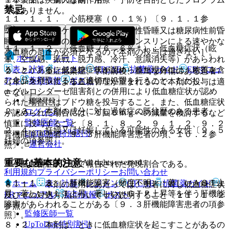
禁忌
ではありません。
１１．１．１． 心筋梗塞（０．１％）〔９．１．１参
照〕。
２．１． 重症ケトーシス、糖尿病性昏睡又は糖尿病性前昏
睡、１型糖尿病の患者［輸液及びインスリンによる速やかな
１１．１．２． 低血糖（６．６％＊）：低血糖症状（眩
高血糖の是正が必須となるので本剤の投与は適さない］。
ホーム
ノート
暈、空腹感、振戦、脱力感、冷汗、意識消失等）があらわれ
表・計算
レジメン
CTCAE
抗菌薬ガイド
ERマニュ
ることがある。低血糖症状が認められた場合には、糖質を含
２．２． 重症感染症、手術前後、重篤な外傷のある患者
アル
薬剤情報
ポスト
む食品を摂取するなど適切な処置を行うこと。ただし、
［インスリンによる血糖管理が望まれるので本剤の投与は適
α−グルコシダーゼ阻害剤との併用により低血糖症状が認め
さない］。
新規登録
られた場合にはブドウ糖を投与すること。また、低血糖症状
２．３． 本剤の成分に対し過敏症の既往歴のある患者。
ログイン
が認められた場合には、１回５ｍｇへの減量を検討するなど
監修医師一覧
慎重に投与すること〔８．１、８．２、９．１．２、９．２
２．４． 妊婦又は妊娠している可能性のある女性〔９．５
UpToDate特別割引
腎機能障害患者、９．３肝機能障害患者の項、１０．２参
妊婦の項参照〕。
運営会社
照〕。
重要な基本的注意
© 2021 HOKUTO Inc. All rights reserved.
＊：低血糖症状として報告された発現割合である。
利用規約
プライバシーポリシー
お問い合わせ
１１．１．３． 肝機能障害（頻度不明）：著しいＡＳＴ上
ホーム
表・計算
レジメン
CTCAE
抗菌薬ガイド
８．１． 本剤の使用にあたっては、患者に対し低血糖症状
昇、著しいＡＬＴ上昇、著しいγ−ＧＴＰ上昇等を伴う肝機能
ERマニュアル
薬剤情報
ポスト
及びその対処方法について十分説明すること〔１１．１．２
障害があらわれることがある〔９．３肝機能障害患者の項参
参照〕。
監修医師一覧
照〕。
UpToDate特別割引
８．２． 本剤は、ときに低血糖症状を起こすことがあるの