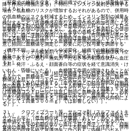
（肝臓での糖新生促進、末梢組織でのインスリン感受性低下
降下作用の増強による）。特に、インスリン製剤と併用する
による）］。
場合、低血糖のリスクが増加するおそれがあるので、併用時
の低血糖のリスクを軽減するため、インスリン製剤の減量を
９）． 卵胞ホルモン（エチニルエストラジオール等）［経
検討すること（作用機序が異なる薬理作用の相加作用による
口血糖降下剤の効果を減弱させ血糖値が上昇してコントロー
血糖降下作用の増強による）。チアゾリジン系薬剤との併用
ル不良になることがあるので、食後の血糖上昇が加わること
時には、特に浮腫の発現に注意すること（作用機序が異なる
による影響に十分注意し、併用時は血糖値コントロールに注
薬理作用の相加作用による血糖降下作用の増強による）］。
意し頻回に血糖値を測定し、必要に応じ投与量を調節する
（機序不明、コルチゾール分泌変化、組織での糖利用変化、
２）． サリチル酸製剤（アスピリン等）［低血糖症状（空
成長ホルモンの過剰産生、肝機能の変化等が考えられ
腹感・あくび・悪心・無気力・だるさ等の初期症状から血圧
る）］。
上昇・発汗・ふるえ・顔面蒼白等の症状を経て意識消失・け
いれん・昏睡にいたる）、血糖降下作用が増強されることが
１０）． ニコチン酸［経口血糖降下剤の効果を減弱させ血
あるので、血糖値モニターその他患者の状態を十分に観察
糖値が上昇してコントロール不良になることがあるので、食
し、必要であれば減量する（血中蛋白との結合抑制及び抱合
後の血糖上昇が加わることによる影響に十分注意し、併用時
代謝阻害による、ただし、アスピリンとして１回量１５００
は血糖値コントロールに注意し頻回に血糖値を測定し、必要
ｍｇの併用時に影響する可能性があるが、低用量（アスピリ
に応じ投与量を調節する（肝臓でのブドウ糖の同化抑制によ
ンとして１回量３００ｍｇ）では影響しない）］。
る）］。
３）． クロフィブラート等、サルファ剤（スルファメトキ
１１）． イソニアジド［経口血糖降下剤の効果を減弱させ
サゾール等）［低血糖症状（空腹感・あくび・悪心・無気
血糖値が上昇してコントロール不良になることがあるので、
力・だるさ等の初期症状から血圧上昇・発汗・ふるえ・顔面
食後の血糖上昇が加わることによる影響に十分注意し、併用
蒼白等の症状を経て意識消失・けいれん・昏睡にいたる）、