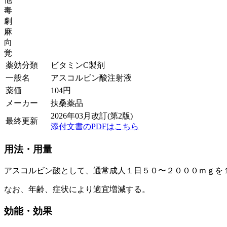
毒
劇
麻
向
覚
薬効分類
ビタミンC製剤
一般名
アスコルビン酸注射液
薬価
104
円
メーカー
扶桑薬品
2026年03月改訂(第2版)
最終更新
添付文書のPDFはこちら
用法・用量
アスコルビン酸として、通常成人１日５０〜２０００ｍｇを
なお、年齢、症状により適宜増減する。
効能・効果