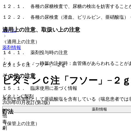
１２．１． 各種の尿糖検査で、尿糖の検出を妨害すること
１２．２． 各種の尿検査（潜血、ビリルビン、亜硝酸塩）
適用上の注意、取扱い上の注意
ホーム
（適用上の注意）
薬剤情報
１４．１． 薬剤投与時の注意
１４．１．１． 静脈内注射時：血管痛があらわれることが
ビタミンＣ注「フソー」−２ｇ
その他の注意
ビタミンＣ注「フソー」−２ｇ
１５．１． 臨床使用に基づく情報
ビタミンC製剤
本剤は添加剤として亜硫酸塩を含有している（喘息患者では
2026年03月改訂(第2版)
薬剤情報
貯法
他
毒
（保管上の注意）
劇