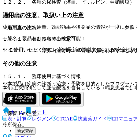
１２．２． 各種の尿検査（潜血、ビリルビン、亜硝酸塩）
適用上の注意、取扱い上の注意
薬剤情報
薬剤写真、用法用量、効能効果や後発品の情報が一度に参照
（適用上の注意）
一般名、製品名どちらでも検索可能！
１４．１． 薬剤投与時の注意
※ ご使用いただく際に、必ず最新の添付文書および安全性情
１４．１．１． 静脈内注射時：血管痛があらわれることが
その他の注意
１５．１． 臨床使用に基づく情報
※本製品は疾病の診断・治療・予防を目的としたプログラム
本剤は添加剤として亜硫酸塩を含有している（喘息患者では
貯法
ホーム
ノート
（保管上の注意）
表・計算
レジメン
CTCAE
抗菌薬ガイド
ERマニュ
冷所保存。
新規登録