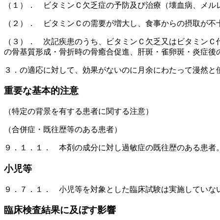
（１）． ビタミンＣ欠乏症の予防及び治療（壊血病、メル
（２）． ビタミンＣの需要が増大し、食事からの摂取が不
（３）． 次記疾患のうち、ビタミンＣ欠乏又はビタミンＣ
の骨基質形成・骨折時の骨癒合促進、肝斑・雀卵斑・炎症後
３．の適応に対して、効果がないのに月余にわたって漫然と
重要な基本的注意
（特定の背景を有する患者に関する注意）
（合併症・既往歴等のある患者）
９．１．１． 本剤の成分に対し過敏症の既往歴のある患者
小児等
９．７．１． 小児等を対象とした臨床試験は実施していな
臨床検査結果に及ぼす影響