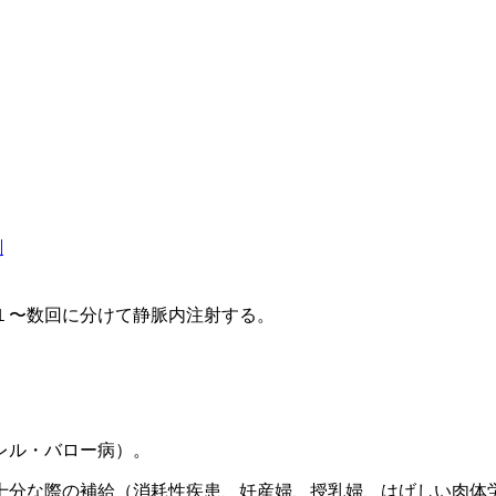
剤
１〜数回に分けて静脈内注射する。
レル・バロー病）。
十分な際の補給（消耗性疾患、妊産婦、授乳婦、はげしい肉体