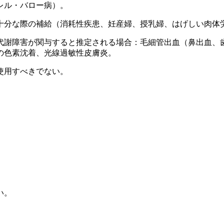
レル・バロー病）。
十分な際の補給（消耗性疾患、妊産婦、授乳婦、はげしい肉体
代謝障害が関与すると推定される場合：毛細管出血（鼻出血、
の色素沈着、光線過敏性皮膚炎。
使用すべきでない。
。
い。