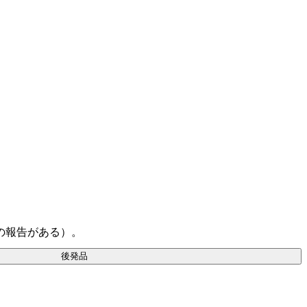
の報告がある）。
後発品