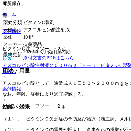
麻
冷所保存。
向
ホーム
覚
薬効分類
ビタミンC製剤
一般名
アスコルビン酸注射液
薬剤情報
薬価
104
円
メーカー
扶桑薬品
ビタミンＣ注「フソー」−２ｇ
2026年03月改訂(第2版)
最終更新
添付文書のPDFはこちら
アスコルビン酸注射液２０００ｍｇ「トーワ」
ビタミンC製
用法・用量
ホーム
アスコルビン酸として、通常成人１日５０〜２０００ｍｇを
薬剤情報
なお、年齢、症状により適宜増減する。
効能・効果
ビタミンＣ注「フソー」−２ｇ
（１）． ビタミンＣ欠乏症の予防及び治療（壊血病、メル
（２）． ビタミンＣの需要が増大し、食事からの摂取が不