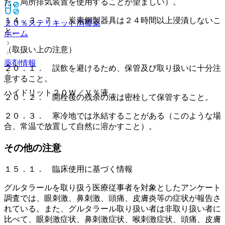
た、局所排気装置を使用することが望ましい）。
１４．３．７． 炭素鋼製器具は２４時間以上浸漬しないこ
２０％ステリキット
消毒薬
と。
ホーム
（取扱い上の注意）
薬剤情報
２０．１． 誤飲を避けるため、保管及び取り扱いに十分注
意すること。
ハイドリット２０Ｗ／Ｖ％液
２０．２． 開栓後の残余の液は密栓して保管すること。
２０．３． 寒冷地では氷結することがある（このような場
合、常温で放置して自然に溶かすこと）。
その他の注意
１５．１． 臨床使用に基づく情報
グルタラールを取り扱う医療従事者を対象としたアンケート
調査では、眼刺激、鼻刺激、頭痛、皮膚炎等の症状が報告さ
れている。また、グルタラール取り扱い者は非取り扱い者に
比べて、眼刺激症状、鼻刺激症状、喉刺激症状、頭痛、皮膚