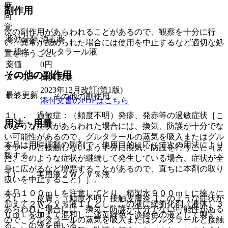
麻
副作用
向
覚
次の副作用があらわれることがあるので、観察を十分に行
薬効分類
消毒薬
い、異常が認められた場合には使用を中止するなど適切な処
一般名
グルタラール液
置を行うこと。
薬価
0
円
その他の副作用
メーカー
日興製薬
2023年12月改訂(第1版)
最終更新
１１．２． その他の副作用
添付文書のPDFはこちら
１）． 過敏症：（頻度不明）発疹、発赤等の過敏症状［こ
用法・用量
のような症状があらわれた場合には、換気、防護が十分でな
い可能性があるので、グルタラールの蒸気を吸入またはグル
本品は用時調製の製剤で、使用目的に応じて次の用法により
タラールと接触しないよう十分に換気、防護を行うこと（ま
製する。
た、このような症状が継続して発生している場合、症状が全
身に広がるなど増悪することがあるので、直ちに本剤の取り
１）． 実用液２Ｗ／Ｖ％液
扱いを中止すること）］。
本品１００ｍＬを注意してとり、精製水９００ｍＬに徐々に
２）． 皮膚：（頻度不明）接触皮膚炎［このような症状が
加えて２Ｗ／Ｖ％液１Ｌとし、この液に緩衝化剤（液体）３
あらわれた場合には、換気、防護が十分でない可能性がある
０ｍＬを加えて混和し、淡黄緑色〜淡緑色の液として製す
ので、グルタラールの蒸気を吸入またはグルタラールと接触
る。この液を用いる。