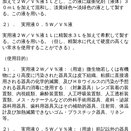
加えて２Ｗ／Ｖ％液１Ｌとし、この液に緩衝化剤（液体）３
０ｍＬを加えて混和し、淡黄緑色〜淡緑色の液として製す
る。この液を用いる。
２）． 実用液０．５Ｗ／Ｖ％液
実用液２Ｗ／Ｖ％液１Ｌに精製水３Ｌを加えて希釈して製す
る。この液を用いる。（但し、精製水に代えて硬度の高くな
い常水を使用することができる）。
（使用目的）
１）． 実用液２Ｗ／Ｖ％液：（用途）微生物若しくは有機
物により高度に汚染された器具又は皮下組織、粘膜に直接適
用される器具の化学的滅菌、及びＨＢウイルスの汚染が予想
される器具の消毒に使用する：（対象器具）レンズ装着の装
置類、内視鏡類、麻酔装置類、人工呼吸装置類、人工透析装
置類、メス・カテーテルなどの外科手術用器具、産科・泌尿
器科用器具、歯科用器具又はその補助的器具、注射筒、体温
計及び加熱滅菌できないゴム・プラスチック器具、リネン
等。
２）． 実用液０．５Ｗ／Ｖ％液：（用途）前記以外の器具