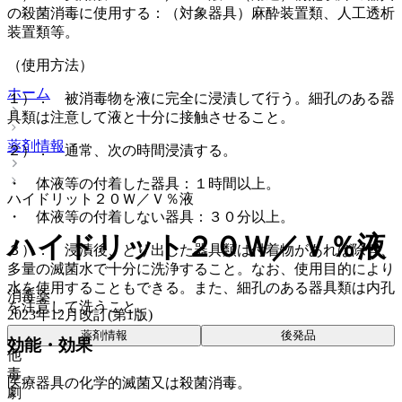
の殺菌消毒に使用する：（対象器具）麻酔装置類、人工透析
装置類等。
（使用方法）
ホーム
１）． 被消毒物を液に完全に浸漬して行う。細孔のある器
具類は注意して液と十分に接触させること。
薬剤情報
２）． 通常、次の時間浸漬する。
・ 体液等の付着した器具：１時間以上。
ハイドリット２０Ｗ／Ｖ％液
・ 体液等の付着しない器具：３０分以上。
ハイドリット２０Ｗ／Ｖ％液
３）． 浸漬後、とり出した器具類は付着物があれば除き、
多量の滅菌水で十分に洗浄すること。なお、使用目的により
水を使用することもできる。また、細孔のある器具類は内孔
消毒薬
を注意して洗うこと。
2023年12月改訂(第1版)
薬剤情報
後発品
効能・効果
他
毒
医療器具の化学的滅菌又は殺菌消毒。
劇