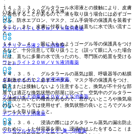
１４．３．３． グルタラール水溶液との接触により、皮膚
ハイドリット２０Ｗ／Ｖ％液
が着色することがあるので、液を取り扱う場合には必ずゴー
グル、防水エプロン、マスク、ゴム手袋等の保護具を装着す
ること。また、皮膚に付着したときは直ちに水で洗い流すこ
ステリハイドＬ２０Ｗ／Ｖ％液
消毒薬
と。
１４．３．４． 眼に入らぬようゴーグル等の保護具をつけ
ステリゾール液２０％
消毒薬
るなど、十分注意して取り扱うこと（誤って眼に入った場合
には、直ちに多量の水で洗ったのち、専門医の処置を受ける
ワシュライト２０Ｗ／Ｖ％液
消毒薬
こと）。
１４．３．５． グルタラールの蒸気は眼、呼吸器等の粘膜
グルトハイドＬ２０％液
消毒薬
を刺激するので、必ずゴーグル、マスク等の保護具をつけ、
吸入または接触しないよう注意すること。換気が不十分な部
屋では適正な換気状態の部屋に比べて、空気中のグルタラー
クリンハイド消毒液２０Ｗ／Ｖ％
消毒薬
ル濃度が高いとの報告があるので、窓がないところや換気扇
のないところでは使用せず、換気状態の良いところでグルタ
ラールを取り扱うこと。
デントハイド
消毒薬
１４．３．６． 浸漬の際にはグルタラール蒸気の漏出防止
のために、ふた付容器を用い、浸漬中はふたをすること（ま
２０％グルタルアルデヒド−兼一
消毒薬