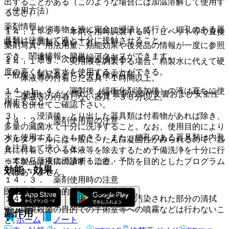
出することがある（このような場合には加温溶解して使用す
（使用方法）
ること）。
薬剤情報
１）． 被消毒物を液に完全に浸漬して行う。細孔のある器
１４．１．２． 本剤を用時調製する時、ピペット等で直接
具類は注意して液と十分に接触させること。
吸引して調製しないこと。
薬剤写真、用法用量、効能効果や後発品の情報が一度に参照
でき、関連情報へ簡単にアクセスができます。
２）． 通常、次の時間浸漬する。
１４．１．３． 実用液を調製する場合、精製水に代えて硬
度の高くない常水を使用することができる。
一般名、製品名どちらでも検索可能！
・ 体液等の付着した器具：１時間以上。
１４．１．４． 調製後（緩衝化剤添加後）の液は直ちに使
※ ご使用いただく際に、必ず最新の添付文書および安全性
・ 体液等の付着しない器具：３０分以上。
用すること。
情報も併せてご確認下さい。
３）． 浸漬後、とり出した器具類は付着物があれば除き、
１４．２． 薬剤使用前の注意
多量の滅菌水で十分に洗浄すること。なお、使用目的により
水を使用することもできる。また、細孔のある器具類は内孔
グルタラールには一般に、たん白凝固性がみられるので、器
を注意して洗うこと。
具に付着している体液等を除去するため予備洗浄を十分に行
ってから薬液に浸漬すること。
※本製品は疾病の診断・治療・予防を目的としたプログラム
効能・効果
ではありません。
１４．３． 薬剤使用時の注意
医療器具の化学的滅菌又は殺菌消毒。
１４．３．１． 手術室等における汚染された部分の清拭
や、環境殺菌の目的での手術室等への噴霧などは行わないこ
副作用
ホーム
ノート
と。