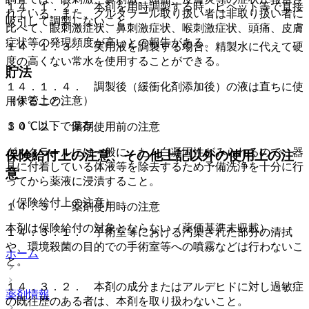
１４．１．２． 本剤を用時調製する時、ピペット等で直接
れている。また、グルタラール取り扱い者は非取り扱い者に
吸引して調製しないこと。
比べて、眼刺激症状、鼻刺激症状、喉刺激症状、頭痛、皮膚
症状等の発現頻度が高いとの報告がある。
１４．１．３． 実用液を調製する場合、精製水に代えて硬
度の高くない常水を使用することができる。
貯法
１４．１．４． 調製後（緩衝化剤添加後）の液は直ちに使
（保管上の注意）
用すること。
３０℃以下で保存。
１４．２． 薬剤使用前の注意
グルタラールには一般に、たん白凝固性がみられるので、器
保険給付上の注意、その他上記以外の使用上の注
具に付着している体液等を除去するため予備洗浄を十分に行
意
ってから薬液に浸漬すること。
（保険給付上の注意）
１４．３． 薬剤使用時の注意
本剤は保険給付の対象とならない（薬価基準未収載）。
１４．３．１． 手術室等における汚染された部分の清拭
や、環境殺菌の目的での手術室等への噴霧などは行わないこ
ホーム
と。
１４．３．２． 本剤の成分またはアルデヒドに対し過敏症
薬剤情報
の既往歴のある者は、本剤を取り扱わないこと。