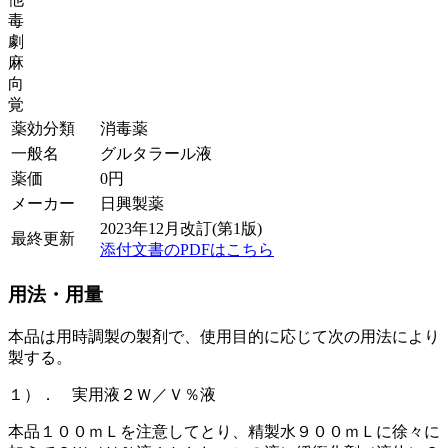
毒
劇
麻
向
覚
薬効分類
消毒薬
一般名
グルタラール液
薬価
0
円
メーカー
日興製薬
2023年12月改訂(第1版)
最終更新
添付文書のPDFはこちら
用法・用量
本品は用時調製の製剤で、使用目的に応じて次の用法により
製する。
１）． 実用液２Ｗ／Ｖ％液
本品１００ｍＬを注意してとり、精製水９００ｍＬに徐々に