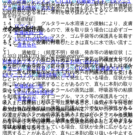
表・計算
レジメン
CTCAE
抗菌薬ガイド
ERマニュ
次の副作用があらわれることがあるので、観察を十分に行
１４．３．２． 本剤の成分またはアルデヒドに対し過敏症
アル
薬剤情報
ポスト
い、異常が認められた場合には使用を中止するなど適切な処
の既往歴のある者は、本剤を取り扱わないこと。
置を行うこと。
新規登録
１４．３．３． グルタラール水溶液との接触により、皮膚
ログイン
その他の副作用
が着色することがあるので、液を取り扱う場合には必ずゴー
監修医師一覧
グル、防水エプロン、マスク、ゴム手袋等の保護具を装着す
UpToDate特別割引
１１．２． その他の副作用
ること。また、皮膚に付着したときは直ちに水で洗い流すこ
運営会社
と。
１）． 過敏症：（頻度不明）発疹、発赤等の過敏症状［こ
© 2021 HOKUTO Inc. All rights reserved.
のような症状があらわれた場合には、換気、防護が十分でな
１４．３．４． 眼に入らぬようゴーグル等の保護具をつけ
利用規約
プライバシーポリシー
お問い合わせ
い可能性があるので、グルタラールの蒸気を吸入またはグル
るなど、十分注意して取り扱うこと（誤って眼に入った場合
ホーム
表・計算
レジメン
CTCAE
抗菌薬ガイド
タラールと接触しないよう十分に換気、防護を行うこと（ま
には、直ちに多量の水で洗ったのち、専門医の処置を受ける
ERマニュアル
薬剤情報
ポスト
た、このような症状が継続して発生している場合、症状が全
こと）。
身に広がるなど増悪することがあるので、直ちに本剤の取り
監修医師一覧
１４．３．５． グルタラールの蒸気は眼、呼吸器等の粘膜
扱いを中止すること）］。
UpToDate特別割引
を刺激するので、必ずゴーグル、マスク等の保護具をつけ、
運営会社
２）． 皮膚：（頻度不明）接触皮膚炎［このような症状が
吸入または接触しないよう注意すること。換気が不十分な部
あらわれた場合には、換気、防護が十分でない可能性がある
屋では適正な換気状態の部屋に比べて、空気中のグルタラー
© 2021 HOKUTO Inc. All rights reserved.
ので、グルタラールの蒸気を吸入またはグルタラールと接触
ル濃度が高いとの報告があるので、窓がないところや換気扇
※本製品は疾病の診断・治療・予防を目的としたプログラム
しないよう十分に換気、防護を行うこと（また、このような
のないところでは使用せず、換気状態の良いところでグルタ
ではありません。
症状が継続して発生している場合、症状が全身に広がるなど
ラールを取り扱うこと。
増悪することがあるので、直ちに本剤の取り扱いを中止する