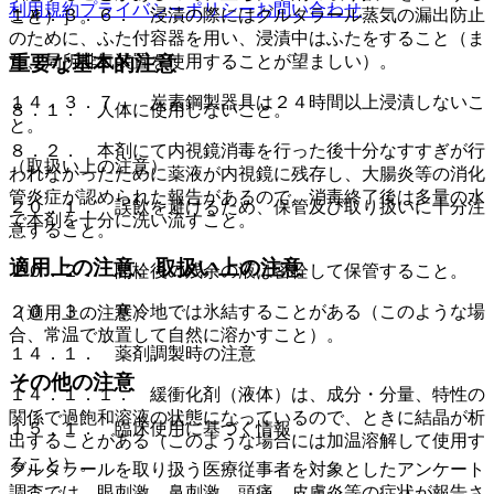
利用規約
プライバシーポリシー
お問い合わせ
１４．３．６． 浸漬の際にはグルタラール蒸気の漏出防止
こと）］。
のために、ふた付容器を用い、浸漬中はふたをすること（ま
重要な基本的注意
た、局所排気装置を使用することが望ましい）。
１４．３．７． 炭素鋼製器具は２４時間以上浸漬しないこ
８．１． 人体に使用しないこと。
と。
８．２． 本剤にて内視鏡消毒を行った後十分なすすぎが行
（取扱い上の注意）
われなかったために薬液が内視鏡に残存し、大腸炎等の消化
管炎症が認められた報告があるので、消毒終了後は多量の水
２０．１． 誤飲を避けるため、保管及び取り扱いに十分注
で本剤を十分に洗い流すこと。
意すること。
適用上の注意、取扱い上の注意
２０．２． 開栓後の残余の液は密栓して保管すること。
２０．３． 寒冷地では氷結することがある（このような場
（適用上の注意）
合、常温で放置して自然に溶かすこと）。
１４．１． 薬剤調製時の注意
その他の注意
１４．１．１． 緩衝化剤（液体）は、成分・分量、特性の
関係で過飽和溶液の状態になっているので、ときに結晶が析
１５．１． 臨床使用に基づく情報
出することがある（このような場合には加温溶解して使用す
ること）。
グルタラールを取り扱う医療従事者を対象としたアンケート
調査では、眼刺激、鼻刺激、頭痛、皮膚炎等の症状が報告さ