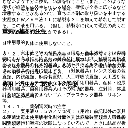
しないよう十分に換気、防護を行うこと（また、このような
症状が継続して発生している場合、症状が全身に広がるなど
２）． 実用液０．５Ｗ／Ｖ％液
増悪することがあるので、直ちに本剤の取り扱いを中止する
こと）］。
実用液２Ｗ／Ｖ％液１Ｌに精製水３Ｌを加えて希釈して製す
る。この液を用いる。（但し、精製水に代えて硬度の高くな
重要な基本的注意
い常水を使用することができる）。
（使用目的）
８．１． 人体に使用しないこと。
１）． 実用液２Ｗ／Ｖ％液：（用途）微生物若しくは有機
８．２． 本剤にて内視鏡消毒を行った後十分なすすぎが行
物により高度に汚染された器具又は皮下組織、粘膜に直接適
われなかったために薬液が内視鏡に残存し、大腸炎等の消化
用される器具の化学的滅菌、及びＨＢウイルスの汚染が予想
管炎症が認められた報告があるので、消毒終了後は多量の水
される器具の消毒に使用する：（対象器具）レンズ装着の装
で本剤を十分に洗い流すこと。
置類、内視鏡類、麻酔装置類、人工呼吸装置類、人工透析装
置類、メス・カテーテルなどの外科手術用器具、産科・泌尿
適用上の注意、取扱い上の注意
器科用器具、歯科用器具又はその補助的器具、注射筒、体温
計及び加熱滅菌できないゴム・プラスチック器具、リネン
（適用上の注意）
等。
１４．１． 薬剤調製時の注意
２）． 実用液０．５Ｗ／Ｖ％液：（用途）前記以外の器具
１４．１．１． 緩衝化剤（液体）は、成分・分量、特性の
の殺菌消毒に使用する：（対象器具）麻酔装置類、人工透析
関係で過飽和溶液の状態になっているので、ときに結晶が析
装置類等。