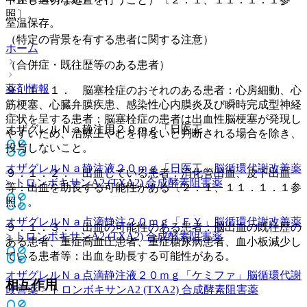
照〕。
室温保存。
（特定の背景を有する患者に関する注意）
ホーム
（合併症・既往歴等のある患者）
薬剤情報
９．１．１． 脳塞栓症のおそれのある患者：心房細動、心
筋梗塞、心臓弁膜疾患、感染性心内膜炎及び瞬時完成型神経
症状を呈する患者：脳塞栓症の患者は出血性脳梗塞が発現し
オザグレルＮａ静注用２０ｍｇ「日医工」
やすいため、治療上やむを得ないと判断される場合を除き、
投与しないこと。
オザグレルＮａ静注液２０ｍｇ「日医工」
脳循環代謝改善薬
９．１．２． 出血している患者：消化管出血、皮下出血
> トロンボキサンA2 (TXA2) 合成酵素阻害薬
等：出血を助長する可能性がある〔２．１、１１．１．１参
照〕。
オザグレルＮａ点滴静注２０ｍｇ「ＦＹ」
脳循環代謝改善薬
９．１．３． 出血の可能性のある患者：脳出血の既往歴の
> トロンボキサンA2 (TXA2) 合成酵素阻害薬
ある患者、重症高血圧患者、重症糖尿病患者、血小板減少し
ている患者等：出血を助長する可能性がある。
オザグレルＮａ点滴静注液２０ｍｇ「ケミファ」
脳循環代謝
相互作用
改善薬 > トロンボキサンA2 (TXA2) 合成酵素阻害薬