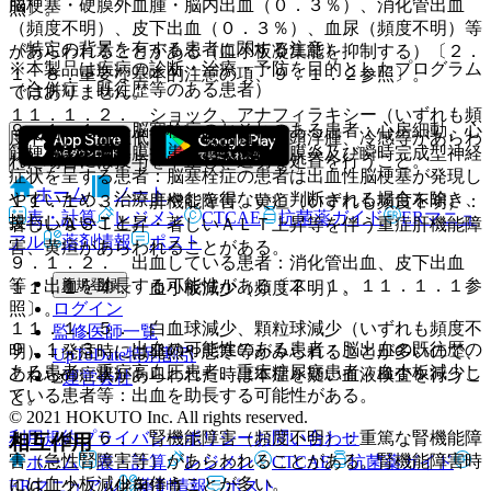
脳梗塞・硬膜外血腫・脳内出血（０．３％）、消化管出血
照〕。
（頻度不明）、皮下出血（０．３％）、血尿（頻度不明）等
（特定の背景を有する患者に関する注意）
があらわれることがある（血小板凝集能を抑制する）〔２．
※本製品は疾病の診断・治療・予防を目的としたプログラム
１、８．重要な基本的注意の項、９．１．２参照〕。
（合併症・既往歴等のある患者）
ではありません。
１１．１．２． ショック、アナフィラキシー（いずれも頻
９．１．１． 脳塞栓症のおそれのある患者：心房細動、心
度不明）：血圧低下、呼吸困難、喉頭浮腫、冷感等があらわ
筋梗塞、心臓弁膜疾患、感染性心内膜炎及び瞬時完成型神経
れた場合には投与を中止し、適切な処置を行うこと。
症状を呈する患者：脳塞栓症の患者は出血性脳梗塞が発現し
ホーム
ノート
やすいため、治療上やむを得ないと判断される場合を除き、
１１．１．３． 肝機能障害、黄疸（いずれも頻度不明）：
表・計算
レジメン
CTCAE
抗菌薬ガイド
ERマニュ
投与しないこと。
著しいＡＳＴ上昇・著しいＡＬＴ上昇等を伴う重症肝機能障
アル
薬剤情報
ポスト
害、黄疸があらわれることがある。
９．１．２． 出血している患者：消化管出血、皮下出血
新規登録
等：出血を助長する可能性がある〔２．１、１１．１．１参
１１．１．４． 血小板減少（頻度不明）。
ログイン
照〕。
１１．１．５． 白血球減少、顆粒球減少（いずれも頻度不
監修医師一覧
９．１．３． 出血の可能性のある患者：脳出血の既往歴の
明）：発症時には発熱や悪寒等がみられることが多いので、
UpToDate特別割引
ある患者、重症高血圧患者、重症糖尿病患者、血小板減少し
これらの症状があらわれた時は本症を疑い血液検査を行うこ
運営会社
ている患者等：出血を助長する可能性がある。
と。
© 2021 HOKUTO Inc. All rights reserved.
利用規約
プライバシーポリシー
お問い合わせ
１１．１．６． 腎機能障害（頻度不明）：重篤な腎機能障
相互作用
害（急性腎障害等）があらわれることがある。腎機能障害時
ホーム
表・計算
レジメン
CTCAE
抗菌薬ガイド
には血小板減少を伴うことが多い。
ERマニュアル
薬剤情報
ポスト
１０．２． 併用注意：