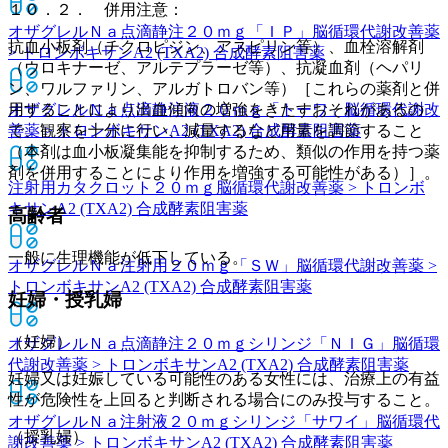
１０．２． 併用注意：
オザグレルＮａ点滴静注２０ｍｇ「ＩＰ」
脳循環代謝改善薬
抗血小板剤（チクロピジン、アスピリン等）、血栓溶解剤
> トロンボキサンA2 (TXA2) 合成酵素阻害薬
（ウロキナーゼ、アルテプラーゼ等）、抗凝血剤（ヘパリ
ン、ワルファリン、アルガトロバン等）［これらの薬剤と併
用することにより出血傾向の増強をきたすおそれがあるの
オザグレルＮａ点滴静注液２０ｍｇ「トーワ」
脳循環代謝改
で、観察を十分に行い、減量するなど用量を調節すること
善薬 > トロンボキサンA2 (TXA2) 合成酵素阻害薬
（本剤は血小板凝集能を抑制するため、類似の作用を持つ薬
剤を併用することにより作用を増強する可能性がある）］。
注射用カタクロット２０ｍｇ
脳循環代謝改善薬 > トロンボ
キサンA2 (TXA2) 合成酵素阻害薬
高齢者
一般に生理機能が低下している。
オザグレルＮａ注射用２０ｍｇ「ＳＷ」
脳循環代謝改善薬 >
トロンボキサンA2 (TXA2) 合成酵素阻害薬
妊婦・授乳婦
（妊婦）
オザグレルＮａ点滴静注２０ｍｇシリンジ「ＮＩＧ」
脳循環
代謝改善薬 > トロンボキサンA2 (TXA2) 合成酵素阻害薬
妊婦又は妊娠している可能性のある女性には、治療上の有益
性が危険性を上回ると判断される場合にのみ投与すること。
オザグレルＮａ注射液２０ｍｇシリンジ「サワイ」
脳循環代
（授乳婦）
謝改善薬 > トロンボキサンA2 (TXA2) 合成酵素阻害薬