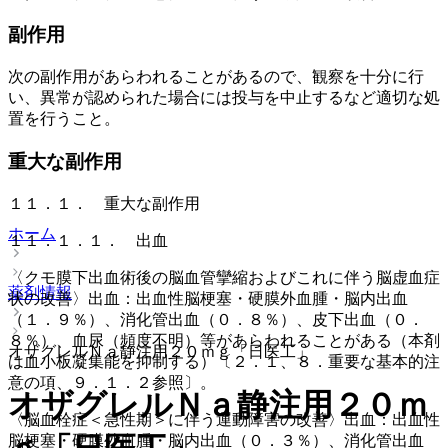
副作用
次の副作用があらわれることがあるので、観察を十分に行
い、異常が認められた場合には投与を中止するなど適切な処
置を行うこと。
重大な副作用
１１．１． 重大な副作用
ホーム
１１．１．１． 出血
〈クモ膜下出血術後の脳血管攣縮およびこれに伴う脳虚血症
薬剤情報
状の改善〉出血：出血性脳梗塞・硬膜外血腫・脳内出血
（１．９％）、消化管出血（０．８％）、皮下出血（０．
８％）、血尿（頻度不明）等があらわれることがある（本剤
オザグレルＮａ静注用２０ｍｇ「日医工」
は血小板凝集能を抑制する）〔２．１、８．重要な基本的注
意の項、９．１．２参照〕。
オザグレルＮａ静注用２０ｍ
〈脳血栓症＜急性期＞に伴う運動障害の改善〉出血：出血性
脳梗塞・硬膜外血腫・脳内出血（０．３％）、消化管出血