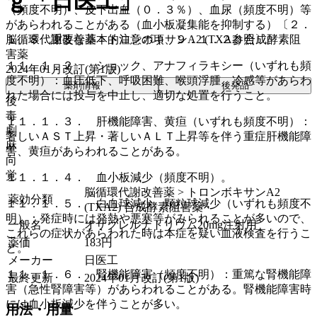
ｇ「日医工」
（頻度不明）、皮下出血（０．３％）、血尿（頻度不明）等
があらわれることがある（血小板凝集能を抑制する）〔２．
１、８．重要な基本的注意の項、９．１．２参照〕。
脳循環代謝改善薬 > トロンボキサンA2 (TXA2) 合成酵素阻
害薬
１１．１．２． ショック、アナフィラキシー（いずれも頻
2024年01月改訂(第1版)
度不明）：血圧低下、呼吸困難、喉頭浮腫、冷感等があらわ
薬剤情報
後発品
れた場合には投与を中止し、適切な処置を行うこと。
後
毒
１１．１．３． 肝機能障害、黄疸（いずれも頻度不明）：
劇
著しいＡＳＴ上昇・著しいＡＬＴ上昇等を伴う重症肝機能障
麻
害、黄疸があらわれることがある。
向
覚
１１．１．４． 血小板減少（頻度不明）。
脳循環代謝改善薬 > トロンボキサンA2
薬効分類
１１．１．５． 白血球減少、顆粒球減少（いずれも頻度不
(TXA2) 合成酵素阻害薬
明）：発症時には発熱や悪寒等がみられることが多いので、
一般名
オザグレルナトリウム20mg注射用
これらの症状があらわれた時は本症を疑い血液検査を行うこ
薬価
183
円
と。
メーカー
日医工
１１．１．６． 腎機能障害（頻度不明）：重篤な腎機能障
最終更新
2024年01月改訂(第1版)
害（急性腎障害等）があらわれることがある。腎機能障害時
には血小板減少を伴うことが多い。
用法・用量