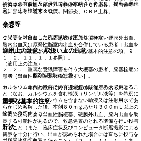
治療上の有益性及び母乳栄養の有益性を考慮し、授乳の継続
部の発赤・腫脹・疼痛、（頻度不明）ＣＫ上昇、胸内苦悶
又は中止を検討すること。
感、ほてり、悪寒・戦慄、関節炎、ＣＲＰ上昇。
小児等
禁忌
小児等を対象とした臨床試験は実施していない。
２．１． 出血している患者：出血性脳梗塞、硬膜外出血、
脳内出血又は原発性脳室内出血を合併している患者［出血を
適用上の注意、取扱い上の注意
助長する可能性がある］〔８．重要な基本的注意の項、９．
１．２、１１．１．１参照〕。
（適用上の注意）
２．２． 重篤な意識障害を伴う大梗塞の患者、脳塞栓症の
１４．１． 薬剤調製時の注意
患者［出血性脳梗塞が発現しやすい］。
カルシウムを含む輸液での直接溶解は白濁するので避けるこ
２．３． 本剤の成分に対し過敏症の既往歴のある患者。
と（なお、カルシウムを含む輸液（リンゲル液等）を希釈に
用いるときは、カルシウムを含まない輸液又は注射用水であ
重要な基本的注意
らかじめ溶解した後、本剤８０ｍｇあたり３００ｍＬ以上の
輸液で希釈すること）。
本剤の投与により出血性脳梗塞、硬膜外出血、脳内出血を助
長する可能性があるので、救急処置のとれる準備を行い投与
貯法
すること（また、臨床症状及びコンピュータ断層撮影による
観察を十分に行い、出血が認められた場合には直ちに投与を
（保管上の注意）
中止し適切な処置を行うこと）〔２．１、１１．１．１参