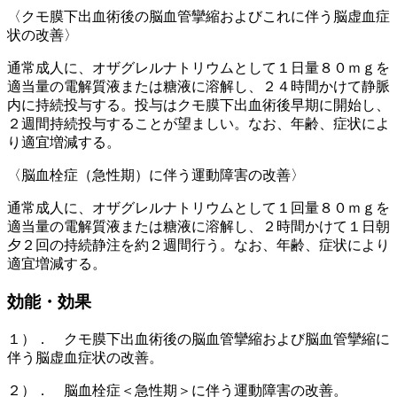
〈クモ膜下出血術後の脳血管攣縮およびこれに伴う脳虚血症
状の改善〉
通常成人に、オザグレルナトリウムとして１日量８０ｍｇを
適当量の電解質液または糖液に溶解し、２４時間かけて静脈
内に持続投与する。投与はクモ膜下出血術後早期に開始し、
２週間持続投与することが望ましい。なお、年齢、症状によ
り適宜増減する。
〈脳血栓症（急性期）に伴う運動障害の改善〉
通常成人に、オザグレルナトリウムとして１回量８０ｍｇを
適当量の電解質液または糖液に溶解し、２時間かけて１日朝
夕２回の持続静注を約２週間行う。なお、年齢、症状により
適宜増減する。
効能・効果
１）． クモ膜下出血術後の脳血管攣縮および脳血管攣縮に
伴う脳虚血症状の改善。
２）． 脳血栓症＜急性期＞に伴う運動障害の改善。