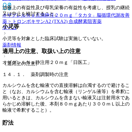
治療上の有益性及び母乳栄養の有益性を考慮し、授乳の継続
又は中止を検討すること。
オザグレルＮａ点滴静注２０ｍｇ「タカタ」
脳循環代謝改善
薬 > トロンボキサンA2 (TXA2) 合成酵素阻害薬
小児等
ホーム
小児等を対象とした臨床試験は実施していない。
薬剤情報
適用上の注意、取扱い上の注意
オザグレルＮａ静注用２０ｍｇ「日医工」
（適用上の注意）
１４．１． 薬剤調製時の注意
カルシウムを含む輸液での直接溶解は白濁するので避けるこ
と（なお、カルシウムを含む輸液（リンゲル液等）を希釈に
用いるときは、カルシウムを含まない輸液又は注射用水であ
らかじめ溶解した後、本剤８０ｍｇあたり３００ｍＬ以上の
輸液で希釈すること）。
貯法