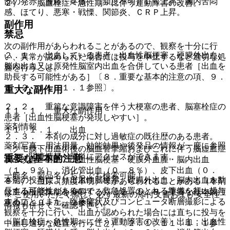
部の発赤・腫脹・疼痛、（頻度不明）ＣＫ上昇、胸内苦悶
２）． 脳血栓症＜急性期＞に伴う運動障害の改善。
感、ほてり、悪寒・戦慄、関節炎、ＣＲＰ上昇。
副作用
禁忌
次の副作用があらわれることがあるので、観察を十分に行
２．１． 出血している患者：出血性脳梗塞、硬膜外出血、
い、異常が認められた場合には投与を中止するなど適切な処
脳内出血又は原発性脳室内出血を合併している患者［出血を
置を行うこと。
助長する可能性がある］〔８．重要な基本的注意の項、９．
１．２、１１．１．１参照〕。
重大な副作用
２．２． 重篤な意識障害を伴う大梗塞の患者、脳塞栓症の
１１．１． 重大な副作用
患者［出血性脳梗塞が発現しやすい］。
薬剤情報
１１．１．１． 出血
２．３． 本剤の成分に対し過敏症の既往歴のある患者。
薬剤写真、用法用量、効能効果や後発品の情報が一度に参照
〈クモ膜下出血術後の脳血管攣縮およびこれに伴う脳虚血症
でき、関連情報へ簡単にアクセスができます。
重要な基本的注意
状の改善〉出血：出血性脳梗塞・硬膜外血腫・脳内出血
（１．９％）、消化管出血（０．８％）、皮下出血（０．
一般名、製品名どちらでも検索可能！
本剤の投与により出血性脳梗塞、硬膜外出血、脳内出血を助
８％）、血尿（頻度不明）等があらわれることがある（本剤
長する可能性があるので、救急処置のとれる準備を行い投与
は血小板凝集能を抑制する）〔２．１、８．重要な基本的注
※ ご使用いただく際に、必ず最新の添付文書および安全性
すること（また、臨床症状及びコンピュータ断層撮影による
意の項、９．１．２参照〕。
情報も併せてご確認下さい。
観察を十分に行い、出血が認められた場合には直ちに投与を
〈脳血栓症＜急性期＞に伴う運動障害の改善〉出血：出血性
中止し適切な処置を行うこと）〔２．１、１１．１．１参