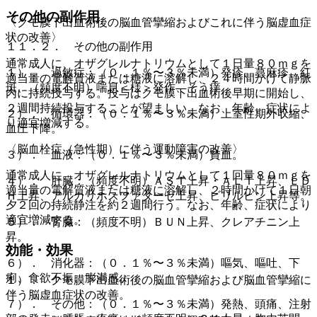
その他の副作用
〈クモ膜下出血術後の脳血管攣縮およびこれに伴う脳虚血症
状の改善〉
１１．２． その他の副作用
通常成人に、オザグレルナトリウムとして１日量８０ｍｇを
１）． 過敏症：（０．１％〜３％未満）発疹、蕁麻疹、紅
適当量の電解質液または糖液に溶解し、２４時間かけて静脈
斑、（頻度不明）喘息＜様＞発作、そう痒。
内に持続投与する。投与はクモ膜下出血術後早期に開始し、
２週間持続投与することが望ましい。なお、年齢、症状によ
２）． 循環器：（０．１％〜３％未満）上室性期外収縮、
り適宜増減する。
血圧下降。
〈脳血栓症（急性期）に伴う運動障害の改善〉
３）． 血液：（０．１％〜３％未満）貧血。
通常成人に、オザグレルナトリウムとして１回量８０ｍｇを
４）． 肝臓：（頻度不明）ＡＳＴ上昇・ＡＬＴ上昇、ＬＤ
適当量の電解質液または糖液に溶解し、２時間かけて１日朝
Ｈ上昇、アルカリホスファターゼ上昇、ビリルビン上昇等。
夕２回の持続静注を約２週間行う。なお、年齢、症状により
適宜増減する。
５）． 腎臓：（頻度不明）ＢＵＮ上昇、クレアチニン上
昇。
効能・効果
６）． 消化器：（０．１％〜３％未満）嘔気、嘔吐、下
痢、食欲不振、膨満感。
１）． クモ膜下出血術後の脳血管攣縮および脳血管攣縮に
伴う脳虚血症状の改善。
７）． その他：（０．１％〜３％未満）発熱、頭痛、注射