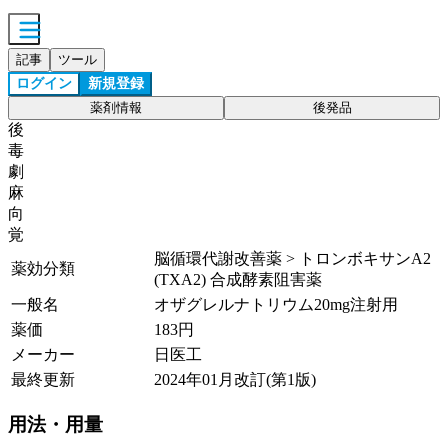
記事
ツール
ログイン
新規登録
薬剤情報
後発品
後
毒
劇
麻
向
覚
脳循環代謝改善薬 > トロンボキサンA2
薬効分類
(TXA2) 合成酵素阻害薬
一般名
オザグレルナトリウム20mg注射用
薬価
183
円
メーカー
日医工
最終更新
2024年01月改訂(第1版)
用法・用量