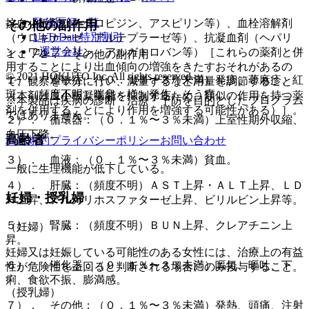
監修医師一覧
抗血小板剤（チクロピジン、アスピリン等）、血栓溶解剤
その他の副作用
UpToDate特別割引
（ウロキナーゼ、アルテプラーゼ等）、抗凝血剤（ヘパリ
運営会社
ン、ワルファリン、アルガトロバン等）［これらの薬剤と併
１１．２． その他の副作用
用することにより出血傾向の増強をきたすおそれがあるの
© 2021 HOKUTO Inc. All rights reserved.
１）． 過敏症：（０．１％〜３％未満）発疹、蕁麻疹、紅
で、観察を十分に行い、減量するなど用量を調節すること
斑、（頻度不明）喘息＜様＞発作、そう痒。
（本剤は血小板凝集能を抑制するため、類似の作用を持つ薬
※本製品は疾病の診断・治療・予防を目的としたプログラム
剤を併用することにより作用を増強する可能性がある）］。
ではありません。
２）． 循環器：（０．１％〜３％未満）上室性期外収縮、
血圧下降。
高齢者
利用規約
プライバシーポリシー
お問い合わせ
３）． 血液：（０．１％〜３％未満）貧血。
一般に生理機能が低下している。
４）． 肝臓：（頻度不明）ＡＳＴ上昇・ＡＬＴ上昇、ＬＤ
妊婦・授乳婦
Ｈ上昇、アルカリホスファターゼ上昇、ビリルビン上昇等。
５）． 腎臓：（頻度不明）ＢＵＮ上昇、クレアチニン上
（妊婦）
昇。
妊婦又は妊娠している可能性のある女性には、治療上の有益
６）． 消化器：（０．１％〜３％未満）嘔気、嘔吐、下
性が危険性を上回ると判断される場合にのみ投与すること。
痢、食欲不振、膨満感。
（授乳婦）
７）． その他：（０．１％〜３％未満）発熱、頭痛、注射