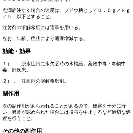
点滴静注する場合の速度は、ブドウ糖として０．５ｇ／ｋｇ
／ｈｒ以下とすること。
注射剤の溶解希釈には適量を用いる。
なお、年齢、症状により適宜増減する。
効能・効果
１）． 脱水症特に水欠乏時の水補給、薬物中毒・毒物中
毒、肝疾患。
２）． 注射剤の溶解希釈剤。
副作用
次の副作用があらわれることがあるので、観察を十分に行
い、異常が認められた場合には投与を中止するなど適切な処
置を行うこと。
その他の副作用