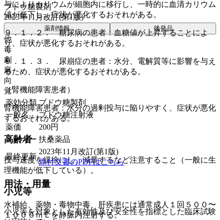
与によりカリウムが細胞内に移行し、一時的に血清カリウム
ブドウ糖製剤
値が低下し、症状が悪化するおそれがある。
2023年11月改訂(第1版)
薬剤情報
後発品
９．１．２． 糖尿病の患者：血糖値が上昇することによ
他
り、症状が悪化するおそれがある。
毒
劇
９．１．３． 尿崩症の患者：水分、電解質等に影響を与え
麻
るため、症状が悪化するおそれがある。
向
（腎機能障害患者）
覚
薬効分類
ブドウ糖製剤
腎機能障害患者：水分の過剰投与に陥りやすく、症状が悪化
一般名
ブドウ糖注射液
するおそれがある。
薬価
200
円
高齢者
メーカー
扶桑薬品
2023年11月改訂(第1版)
最終更新
投与速度を緩徐にし、減量するなど注意すること（一般に生
添付文書のPDFはこちら
理機能が低下している）。
用法・用量
小児等
水補給、薬物・毒物中毒、肝疾患には通常成人１回５００〜
小児等を対象とした有効性及び安全性を指標とした臨床試験
１０００ｍＬを静脈内注射する。