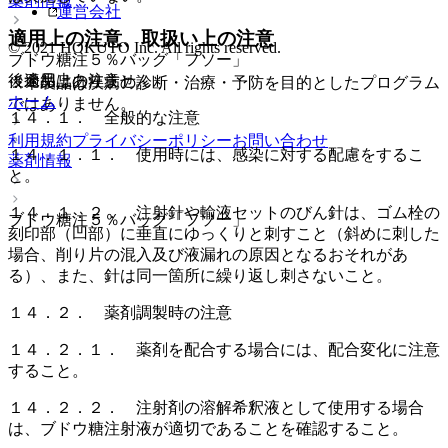
薬剤情報
運営会社
適用上の注意、取扱い上の注意
© 2021 HOKUTO Inc. All rights reserved.
ブドウ糖注５％バッグ「フソー」
（適用上の注意）
後発品はありません
※本製品は疾病の診断・治療・予防を目的としたプログラム
ホーム
ではありません。
１４．１． 全般的な注意
利用規約
プライバシーポリシー
お問い合わせ
１４．１．１． 使用時には、感染に対する配慮をするこ
薬剤情報
と。
１４．１．２． 注射針や輸液セットのびん針は、ゴム栓の
ブドウ糖注５％バッグ「フソー」
刻印部（凹部）に垂直にゆっくりと刺すこと（斜めに刺した
場合、削り片の混入及び液漏れの原因となるおそれがあ
る）、また、針は同一箇所に繰り返し刺さないこと。
１４．２． 薬剤調製時の注意
１４．２．１． 薬剤を配合する場合には、配合変化に注意
すること。
１４．２．２． 注射剤の溶解希釈液として使用する場合
は、ブドウ糖注射液が適切であることを確認すること。