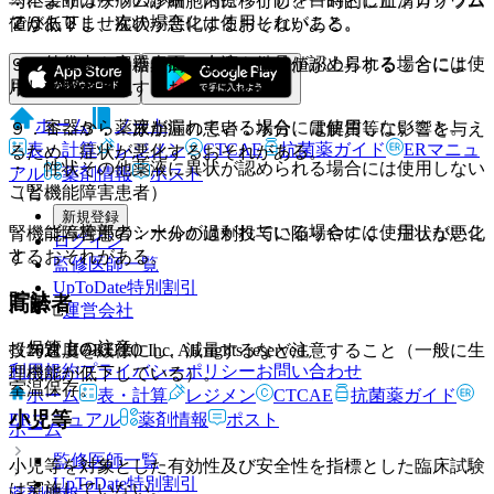
与によりカリウムが細胞内に移行し、一時的に血清カリウム
ではありません。
２０．２． 次の場合には使用しないこと。
値が低下し、症状が悪化するおそれがある。
・ 外袋内や容器表面に水滴や結晶が認められる場合には使
９．１．２． 糖尿病の患者：血糖値が上昇することによ
用しないこと。
り、症状が悪化するおそれがある。
ホーム
ノート
・ 容器から薬液が漏れている場合には使用しないこと。
９．１．３． 尿崩症の患者：水分、電解質等に影響を与え
表・計算
レジメン
CTCAE
抗菌薬ガイド
ERマニュ
るため、症状が悪化するおそれがある。
・ 性状その他薬液に異状が認められる場合には使用しない
アル
薬剤情報
ポスト
こと。
（腎機能障害患者）
新規登録
・ ゴム栓部のシールがはがれている場合には使用しないこ
腎機能障害患者：水分の過剰投与に陥りやすく、症状が悪化
ログイン
と。
するおそれがある。
監修医師一覧
UpToDate特別割引
貯法
高齢者
運営会社
（保管上の注意）
© 2021 HOKUTO Inc. All rights reserved.
投与速度を緩徐にし、減量するなど注意すること（一般に生
利用規約
プライバシーポリシー
お問い合わせ
理機能が低下している）。
室温保存。
ホーム
表・計算
レジメン
CTCAE
抗菌薬ガイド
小児等
ERマニュアル
薬剤情報
ポスト
ホーム
監修医師一覧
小児等を対象とした有効性及び安全性を指標とした臨床試験
UpToDate特別割引
は実施していない。