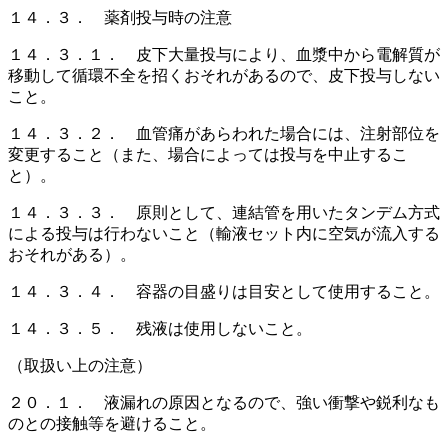
１４．３． 薬剤投与時の注意
１４．３．１． 皮下大量投与により、血漿中から電解質が
移動して循環不全を招くおそれがあるので、皮下投与しない
こと。
１４．３．２． 血管痛があらわれた場合には、注射部位を
変更すること（また、場合によっては投与を中止するこ
と）。
１４．３．３． 原則として、連結管を用いたタンデム方式
による投与は行わないこと（輸液セット内に空気が流入する
おそれがある）。
１４．３．４． 容器の目盛りは目安として使用すること。
１４．３．５． 残液は使用しないこと。
（取扱い上の注意）
２０．１． 液漏れの原因となるので、強い衝撃や鋭利なも
のとの接触等を避けること。