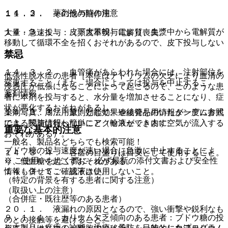
１４．３． 薬剤投与時の注意
１１．２． その他の副作用
１４．３．１． 皮下大量投与により、血漿中から電解質が
大量・急速投与：（頻度不明）電解質喪失。
移動して循環不全を招くおそれがあるので、皮下投与しない
こと。
禁忌
１４．３．２． 血管痛があらわれた場合には、注射部位を
低張性脱水症の患者［本症はナトリウムの欠乏により血清の
変更すること（また、場合によっては投与を中止するこ
浸透圧が低張になることによって起こるので、このような患
薬剤情報
と）。
者に本剤を投与すると、水分量を増加させることになり、症
状が悪化するおそれがある］。
薬剤写真、用法用量、効能効果や後発品の情報が一度に参照
１４．３．３． 原則として、連結管を用いたタンデム方式
でき、関連情報へ簡単にアクセスができます。
による投与は行わないこと（輸液セット内に空気が流入する
重要な基本的注意
おそれがある）。
一般名、製品名どちらでも検索可能！
ブドウ糖の投与速度が速い場合に急激に中止することによ
１４．３．４． 容器の目盛りは目安として使用すること。
※ ご使用いただく際に、必ず最新の添付文書および安全性
り、低血糖を起こすおそれがある。
情報も併せてご確認下さい。
１４．３．５． 残液は使用しないこと。
（特定の背景を有する患者に関する注意）
（取扱い上の注意）
（合併症・既往歴等のある患者）
２０．１． 液漏れの原因となるので、強い衝撃や鋭利なも
９．１．１． カリウム欠乏傾向のある患者：ブドウ糖の投
のとの接触等を避けること。
※本製品は疾病の診断・治療・予防を目的としたプログラム