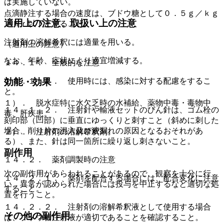
は実施していない。
点滴静注する場合の速度は、ブドウ糖として０．５ｇ／ｋｇ
適用上の注意、取扱い上の注意
／ｈｒ以下とすること。
注射剤の溶解希釈には適量を用いる。
（適用上の注意）
なお、年齢、症状により適宜増減する。
１４．１． 全般的な注意
１４．１．１． 使用時には、感染に対する配慮をするこ
効能・効果
と。
１）． 脱水症特に水欠乏時の水補給、薬物中毒・毒物中
１４．１．２． 注射針や輸液セットのびん針は、ゴム栓の
毒、肝疾患。
刻印部（凹部）に垂直にゆっくりと刺すこと（斜めに刺した
場合、削り片の混入及び液漏れの原因となるおそれがあ
２）． 注射剤の溶解希釈剤。
る）、また、針は同一箇所に繰り返し刺さないこと。
副作用
１４．２． 薬剤調製時の注意
次の副作用があらわれることがあるので、観察を十分に行
１４．２．１． 薬剤を配合する場合には、配合変化に注意
い、異常が認められた場合には投与を中止するなど適切な処
すること。
置を行うこと。
１４．２．２． 注射剤の溶解希釈液として使用する場合
その他の副作用
は、ブドウ糖注射液が適切であることを確認すること。