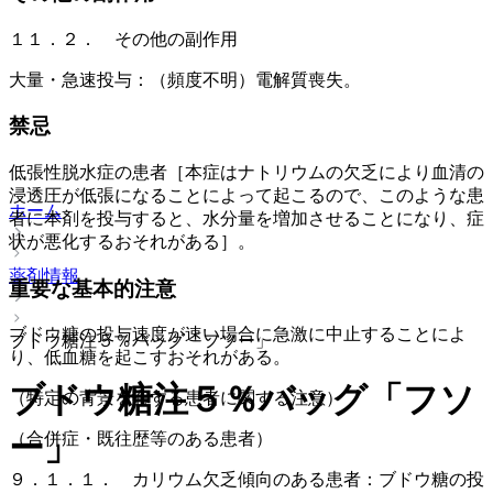
１１．２． その他の副作用
大量・急速投与：（頻度不明）電解質喪失。
禁忌
低張性脱水症の患者［本症はナトリウムの欠乏により血清の
浸透圧が低張になることによって起こるので、このような患
ホーム
者に本剤を投与すると、水分量を増加させることになり、症
状が悪化するおそれがある］。
薬剤情報
重要な基本的注意
ブドウ糖の投与速度が速い場合に急激に中止することによ
ブドウ糖注５％バッグ「フソー」
り、低血糖を起こすおそれがある。
ブドウ糖注５％バッグ「フソ
（特定の背景を有する患者に関する注意）
ー」
（合併症・既往歴等のある患者）
９．１．１． カリウム欠乏傾向のある患者：ブドウ糖の投