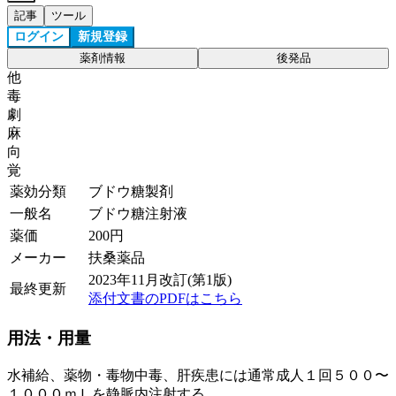
記事
ツール
ログイン
新規登録
薬剤情報
後発品
他
毒
劇
麻
向
覚
薬効分類
ブドウ糖製剤
一般名
ブドウ糖注射液
薬価
200
円
メーカー
扶桑薬品
2023年11月改訂(第1版)
最終更新
添付文書のPDFはこちら
用法・用量
水補給、薬物・毒物中毒、肝疾患には通常成人１回５００〜
１０００ｍＬを静脈内注射する。