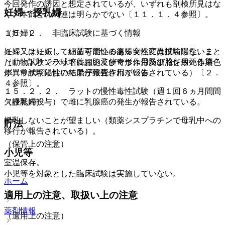
今回発作の誘因と想定されているが、いずれも剖検所見はな
妊婦・授乳婦
く、本剤との関連は明らかでない〔１１．１．４参照〕。
１５．２． 非臨床試験に基づく情報
（妊婦）
１５．２．１． 細菌を用いる復帰突然変異試験陽性、ま
妊婦又は妊娠している可能性のある女性には投与しないこと
た、ヒトリンパ球培養細胞及びマウス骨髄細胞を用いる染色
（動物試験でラットにおいて催奇形作用及び胎仔致死作用
体異常試験陽性の結果が報告されている。
が、ウサギにおいて胎仔致死作用が報告されている）〔２．
４参照〕。
１５．２．２． ラットの慢性毒性試験（週１回６ヵ月間間
欠静脈内投与）で雌に乳腺癌の発生が報告されている。
（授乳婦）
授乳しないことが望ましい（類薬シスプラチンで母乳中への
貯法
移行が報告されている）。
（保管上の注意）
小児等
室温保存。
小児等を対象とした臨床試験は実施していない。
ホーム
適用上の注意、取扱い上の注意
薬剤情報
（適用上の注意）