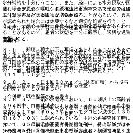
水分補給を十分行うこと）、また、経口による水分摂取が困
２）． アミノグリコシド系抗生物質、バンコマイシン塩酸
難な場合や悪心・嘔吐、食欲不振、下痢等のある患者では特
塩［腎障害及び聴器障害が増強されることがあるので、異常
に注意すること〔１１．１．３参照〕。
が認められた場合には休薬するなど適切な処置を行うこと
８．４． 悪心・嘔吐、食欲不振等の消化器症状があらわれ
（機序は不明；共に腎毒性及び聴器毒性を有する）］。
ることがあるので、患者の状態を十分に観察し、適切な処置
を行うこと。
高齢者
８．５． 難聴・聴力低下、耳鳴があらわれることがあるの
９．８．１． 骨髄抑制の発現に注意し、異常が認められた
で、適宜聴力検査を行うなど患者の状態を十分に観察するこ
場合は、回復を十分に確認してから投与を行うなど、投与間
と（前治療に他の白金製剤の投与を受けた患者、投与前から
隔に留意すること（本剤は、主として腎臓から排泄される
聴力低下、腎機能低下のある患者には特に注意すること）
が、一般に腎機能が低下しており、排泄が遅れる）。
〔１１．１．５参照〕。
９．８．２． １日１回８０ｍｇ／u（体表面積）から投与
（特定の背景を有する患者に関する注意）
を開始することが望ましい。
（合併症・既往歴等のある患者）
９．８．３． 本剤の承認時において、６５歳以上の高齢者
１９４例中、白血球減少は１５３例（７８．９％）、血小板
９．１．１． 骨髄抑制のある患者：骨髄抑制が増悪するお
減少は１１７例（６０．３％）、ヘモグロビン減少は１３０
それがある〔２．１、８．１参照〕。
例（６７．０％）に認められている。本剤の再審査終了時に
おいて、６５歳以上の高齢者１１１３例中、白血球減少は５
９．１．２． 前治療を受け骨髄機能低下、特にシスプラチ
６０例（５０．３１％）、血小板減少は５２５例（４７．１
ンの投与を受け骨髄機能低下している患者：初回投与量を適