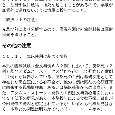
と、注射部位に硬結・壊死を起こすことがあるので、薬液が
血管外に漏れないように慎重に投与すること。
（取扱い上の注意）
光及び熱により分解するので、高温を避け外箱開封後は直射
日光を避けること。
その他の注意
１５．１． 臨床使用に基づく情報
本剤の臨床試験（全投与例６３２例）において、突然死（２
例）及びアダムス・ストークス発作を起こして死亡した症例
（１例）が報告されている。突然死の１例は基礎疾患として
存在した高血圧による心不全が、他の１例は既往の心筋梗塞
に由来する冠動脈梗塞、あるいは脳転移巣からの出血が、ま
た、アダムス・ストークス発作の１例は投与前心電図におい
てＳＴ低下の所見があり、本剤投与による食欲不振、貧血が
今回発作の誘因と想定されているが、いずれも剖検所見はな
く、本剤との関連は明らかでない〔１１．１．４参照〕。