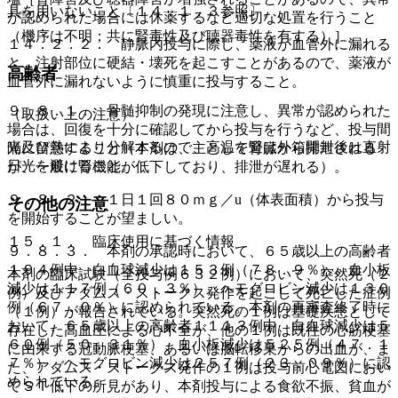
具を用いないこと〔１４．１．３参照〕。
が認められた場合には休薬するなど適切な処置を行うこと
（機序は不明；共に腎毒性及び聴器毒性を有する）］。
１４．２．２． 静脈内投与に際し、薬液が血管外に漏れる
と、注射部位に硬結・壊死を起こすことがあるので、薬液が
高齢者
血管外に漏れないように慎重に投与すること。
９．８．１． 骨髄抑制の発現に注意し、異常が認められた
（取扱い上の注意）
場合は、回復を十分に確認してから投与を行うなど、投与間
光及び熱により分解するので、高温を避け外箱開封後は直射
隔に留意すること（本剤は、主として腎臓から排泄される
日光を避けること。
が、一般に腎機能が低下しており、排泄が遅れる）。
９．８．２． １日１回８０ｍｇ／u（体表面積）から投与
その他の注意
を開始することが望ましい。
１５．１． 臨床使用に基づく情報
９．８．３． 本剤の承認時において、６５歳以上の高齢者
１９４例中、白血球減少は１５３例（７８．９％）、血小板
本剤の臨床試験（全投与例６３２例）において、突然死（２
減少は１１７例（６０．３％）、ヘモグロビン減少は１３０
例）及びアダムス・ストークス発作を起こして死亡した症例
例（６７．０％）に認められている。本剤の再審査終了時に
（１例）が報告されている。突然死の１例は基礎疾患として
おいて、６５歳以上の高齢者１１１３例中、白血球減少は５
存在した高血圧による心不全が、他の１例は既往の心筋梗塞
６０例（５０．３１％）、血小板減少は５２５例（４７．１
に由来する冠動脈梗塞、あるいは脳転移巣からの出血が、ま
７％）、ヘモグロビン減少は２５７例（２３．０９％）に認
た、アダムス・ストークス発作の１例は投与前心電図におい
められている。
てＳＴ低下の所見があり、本剤投与による食欲不振、貧血が