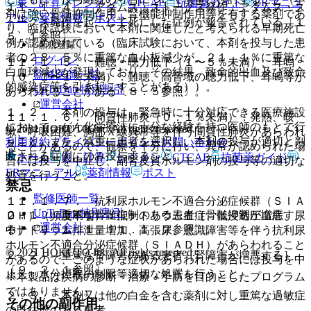
表・計算
レジメン
CTCAE
抗菌薬ガイド
ERマニュ
１１．１．４． アダムス・ストークス発作：アダムス・ス
剤は強い骨髄抑制作用、腎機能抑制作用等を有する薬剤であ
アル
薬剤情報
ポスト
トークス発作を起こして死亡した症例が報告されている〔１
り、臨床試験において本剤に関連したと考えられる早期死亡
５．１参照〕。
例が認められている（臨床試験において、本剤を投与した患
新規登録
者の２８．５％に重篤な血小板減少が、２１．１％に重篤な
ログイン
１１．１．５． 難聴・聴力低下（１〜５％未満）、耳鳴
白血球減少が発現しており、その結果、致命的出血及び致命
監修医師一覧
（０．１〜１％未満）：難聴、高音域の聴力低下、耳鳴等が
的感染症等を引き起こすことがある））。
UpToDate特別割引
あらわれることがある〔８．５参照〕。
運営会社
１．２． 本剤の投与は、緊急時に十分対応できる医療施設
１１．１．６． 間質性肺炎（０．１％未満）：発熱、咳
において、がん化学療法に十分な経験を持つ医師のもとで行
© 2021 HOKUTO Inc. All rights reserved.
嗽、呼吸困難、胸部Ｘ線異常等を伴う間質性肺炎があらわれ
うこと。また、慎重に患者を選択し、本剤の投与が適切と判
利用規約
プライバシーポリシー
お問い合わせ
ることがあるので、観察を十分に行い、異常が認められた場
断される症例にのみ投与すること。
ホーム
表・計算
レジメン
CTCAE
抗菌薬ガイド
合には投与を中止し、副腎皮質ホルモン剤の投与等の適切な
ERマニュアル
薬剤情報
ポスト
処置を行うこと。
禁忌
監修医師一覧
１１．１．７． 抗利尿ホルモン不適合分泌症候群（ＳＩＡ
UpToDate特別割引
２．１． 重篤な骨髄抑制のある患者［骨髄抑制が増悪す
ＤＨ）（頻度不明）：低ナトリウム血症、低浸透圧血症、尿
運営会社
る］〔９．１．１、１１．１．２参照〕。
中ナトリウム排泄量増加、高張尿、意識障害等を伴う抗利尿
ホルモン不適合分泌症候群（ＳＩＡＤＨ）があらわれること
© 2021 HOKUTO Inc. All rights reserved.
２．２． 重篤な腎障害のある患者［腎障害が増悪する］
があるので、このような症状があらわれた場合には投与を中
〔９．２．１参照〕。
止し、水分摂取の制限等適切な処置を行うこと。
※本製品は疾病の診断・治療・予防を目的としたプログラム
ではありません。
２．３． 本剤又は他の白金を含む薬剤に対し重篤な過敏症
その他の副作用
の既往歴のある患者。