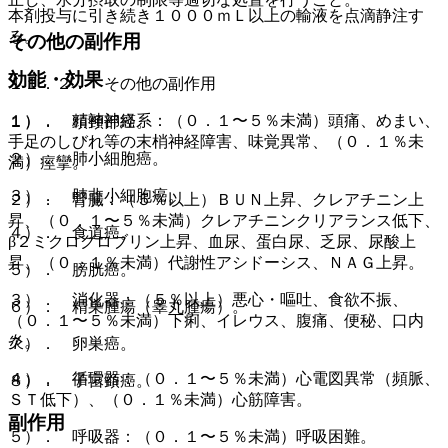
本剤投与に引き続き１０００ｍＬ以上の輸液を点滴静注す
る。
その他の副作用
効能・効果
１１．２． その他の副作用
１）． 精神神経系：（０．１〜５％未満）頭痛、めまい、
１）． 頭頸部癌。
手足のしびれ等の末梢神経障害、味覚異常、（０．１％未
２）． 肺小細胞癌。
満）痙攣。
３）． 肺非小細胞癌。
２）． 腎臓：（５％以上）ＢＵＮ上昇、クレアチニン上
昇、（０．１〜５％未満）クレアチニンクリアランス低下、
４）． 食道癌。
β２ミクログロブリン上昇、血尿、蛋白尿、乏尿、尿酸上
昇、（０．１％未満）代謝性アシドーシス、ＮＡＧ上昇。
５）． 膀胱癌。
３）． 消化器：（５％以上）悪心・嘔吐、食欲不振、
６）． 精巣腫瘍（睾丸腫瘍）。
（０．１〜５％未満）下痢、イレウス、腹痛、便秘、口内
炎。
７）． 卵巣癌。
４）． 循環器：（０．１〜５％未満）心電図異常（頻脈、
８）． 子宮頸癌。
ＳＴ低下）、（０．１％未満）心筋障害。
副作用
５）． 呼吸器：（０．１〜５％未満）呼吸困難。