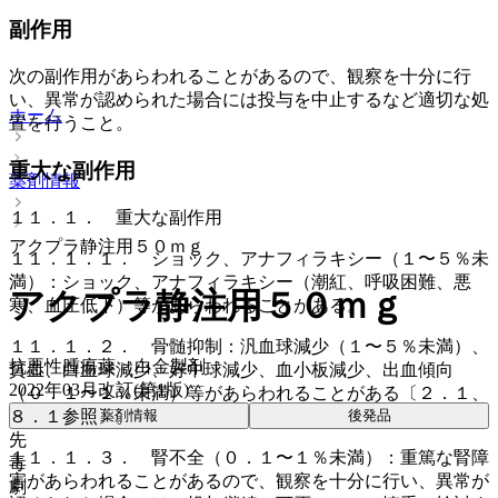
副作用
次の副作用があらわれることがあるので、観察を十分に行
い、異常が認められた場合には投与を中止するなど適切な処
ホーム
置を行うこと。
重大な副作用
薬剤情報
１１．１． 重大な副作用
アクプラ静注用５０ｍｇ
１１．１．１． ショック、アナフィラキシー（１〜５％未
満）：ショック、アナフィラキシー（潮紅、呼吸困難、悪
アクプラ静注用５０ｍｇ
寒、血圧低下）等があらわれることがある。
１１．１．２． 骨髄抑制：汎血球減少（１〜５％未満）、
抗悪性腫瘍薬 > 白金製剤
貧血、白血球減少、好中球減少、血小板減少、出血傾向
2022年03月改訂(第1版)
（０．１〜１％未満）等があらわれることがある〔２．１、
８．１参照〕。
薬剤情報
後発品
先
１１．１．３． 腎不全（０．１〜１％未満）：重篤な腎障
毒
害があらわれることがあるので、観察を十分に行い、異常が
劇