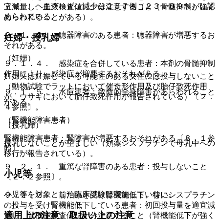
７％）、ヘモグロビン減少は２５７例（２３．０９％）に認
宜減量し、血液検査値に十分注意すること（骨髄抑制が強く
められている。
あらわれることがある）。
９．１．３． 聴器障害のある患者：聴器障害が増悪するお
妊婦・授乳婦
それがある。
（妊婦）
９．１．４． 感染症を合併している患者：本剤の骨髄抑制
作用により、感染症が増悪するおそれがある。
妊婦又は妊娠している可能性のある女性には投与しないこと
（動物試験でラットにおいて催奇形作用及び胎仔致死作用
９．１．５． 水痘患者：致命的全身障害があらわれること
が、ウサギにおいて胎仔致死作用が報告されている）〔２．
がある。
４参照〕。
（腎機能障害患者）
（授乳婦）
腎機能障害患者：腎障害が増悪するおそれがある〔８．１参
授乳しないことが望ましい（類薬シスプラチンで母乳中への
照〕。
移行が報告されている）。
９．２．１． 重篤な腎障害のある患者：投与しないこと
小児等
〔２．２参照〕。
小児等を対象とした臨床試験は実施していない。
９．２．２． 前治療を受け腎機能低下、特にシスプラチン
の投与を受け腎機能低下している患者：初回投与量を適宜減
適用上の注意、取扱い上の注意
量し、腎機能検査値に十分注意すること（腎機能低下が強く