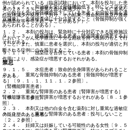
例が認められている（臨床試験において、本剤を投与した患
９．１．２． 前治療を受け骨髄機能低下、特にシスプラチ
者の２８．５％に重篤な血小板減少が、２１．１％に重篤な
ンの投与を受け骨髄機能低下している患者：初回投与量を適
白血球減少が発現しており、その結果、致命的出血及び致命
宜減量し、血液検査値に十分注意すること（骨髄抑制が強く
的感染症等を引き起こすことがある））。
あらわれることがある）。
１．２． 本剤の投与は、緊急時に十分対応できる医療施設
９．１．３． 聴器障害のある患者：聴器障害が増悪するお
において、がん化学療法に十分な経験を持つ医師のもとで行
それがある。
うこと。また、慎重に患者を選択し、本剤の投与が適切と判
断される症例にのみ投与すること。
９．１．４． 感染症を合併している患者：本剤の骨髄抑制
作用により、感染症が増悪するおそれがある。
禁忌
９．１．５． 水痘患者：致命的全身障害があらわれること
２．１． 重篤な骨髄抑制のある患者［骨髄抑制が増悪す
がある。
る］〔９．１．１、１１．１．２参照〕。
（腎機能障害患者）
２．２． 重篤な腎障害のある患者［腎障害が増悪する］
腎機能障害患者：腎障害が増悪するおそれがある〔８．１参
〔９．２．１参照〕。
照〕。
２．３． 本剤又は他の白金を含む薬剤に対し重篤な過敏症
９．２．１． 重篤な腎障害のある患者：投与しないこと
の既往歴のある患者。
〔２．２参照〕。
２．４． 妊婦又は妊娠している可能性のある女性〔９．５