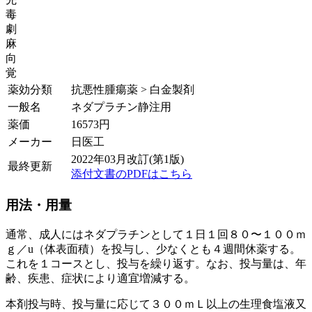
毒
劇
麻
向
覚
薬効分類
抗悪性腫瘍薬 > 白金製剤
一般名
ネダプラチン静注用
薬価
16573
円
メーカー
日医工
2022年03月改訂(第1版)
最終更新
添付文書のPDFはこちら
用法・用量
通常、成人にはネダプラチンとして１日１回８０〜１００ｍ
ｇ／u（体表面積）を投与し、少なくとも４週間休薬する。
これを１コースとし、投与を繰り返す。なお、投与量は、年
齢、疾患、症状により適宜増減する。
本剤投与時、投与量に応じて３００ｍＬ以上の生理食塩液又