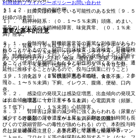
利用規約
プライバシーポリシー
お問い合わせ
１１．２． その他の副作用
２．４． 妊婦又は妊娠している可能性のある女性〔９．５
妊婦の項参照〕。
１）． 精神神経系：（０．１〜５％未満）頭痛、めまい、
手足のしびれ等の末梢神経障害、味覚異常、（０．１％未
重要な基本的注意
満）痙攣。
８．１． 骨髄抑制、腎機能異常等の重篤な副作用があらわ
２）． 腎臓：（５％以上）ＢＵＮ上昇、クレアチニン上
れることがあるので、頻回に臨床検査（血液検査、肝機能検
昇、（０．１〜５％未満）クレアチニンクリアランス低下、
査、腎機能検査等）を行うなど、患者の状態を十分に観察す
β２ミクログロブリン上昇、血尿、蛋白尿、乏尿、尿酸上
ること（使用が長期間にわたると副作用が強くあらわれ、遷
昇、（０．１％未満）代謝性アシドーシス、ＮＡＧ上昇。
延性に推移することがあるので、投与は慎重に行うこと）
〔９．１．１、９．２腎機能障害患者の項、１１．１．２参
３）． 消化器：（５％以上）悪心・嘔吐、食欲不振、
照〕。
（０．１〜５％未満）下痢、イレウス、腹痛、便秘、口内
炎。
８．２． 感染症の発現又は感染症増悪、出血傾向の発現又
は出血傾向増悪に十分注意すること。
４）． 循環器：（０．１〜５％未満）心電図異常（頻脈、
ＳＴ低下）、（０．１％未満）心筋障害。
８．３． 腎障害は尿量の減少時に強くあらわれる（尿量が
減少すると薬剤の尿中濃度が上昇し、薬剤との接触時間も長
５）． 呼吸器：（０．１〜５％未満）呼吸困難。
びくので尿細管部への毒性が強められる）ので、本剤投与時
６）． 泌尿器：（０．１％未満）排尿痛、排尿障害。
には尿量確保に注意し、必要に応じて適当な輸液やＤ−マン
ニトール、フロセミド等の利尿剤を投与すること（なお、フ