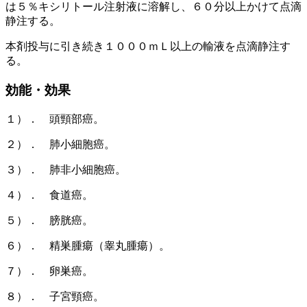
は５％キシリトール注射液に溶解し、６０分以上かけて点滴
静注する。
本剤投与に引き続き１０００ｍＬ以上の輸液を点滴静注す
る。
効能・効果
１）． 頭頸部癌。
２）． 肺小細胞癌。
３）． 肺非小細胞癌。
４）． 食道癌。
５）． 膀胱癌。
６）． 精巣腫瘍（睾丸腫瘍）。
７）． 卵巣癌。
８）． 子宮頸癌。