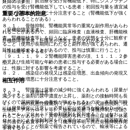
９．２．２． 前治療を受け腎機能低下、特にシスプラチン
妊婦の項参照〕。
の投与を受け腎機能低下している患者：初回投与量を適宜減
量し、腎機能検査値に十分注意すること（腎機能低下が強く
重要な基本的注意
あらわれることがある）。
８．１． 骨髄抑制、腎機能異常等の重篤な副作用があらわ
（肝機能障害患者）
れることがあるので、頻回に臨床検査（血液検査、肝機能検
査、腎機能検査等）を行うなど、患者の状態を十分に観察す
肝機能障害患者：肝障害が増悪するおそれがある。
ること（使用が長期間にわたると副作用が強くあらわれ、遷
延性に推移することがあるので、投与は慎重に行うこと）
（生殖能を有する者）
〔９．１．１、９．２腎機能障害患者の項、１１．１．２参
小児及び生殖可能な年齢の患者に投与する必要がある場合に
照〕。
は、性腺に対する影響を考慮すること。
８．２． 感染症の発現又は感染症増悪、出血傾向の発現又
は出血傾向増悪に十分注意すること。
相互作用
８．３． 腎障害は尿量の減少時に強くあらわれる（尿量が
１０．２． 併用注意：
減少すると薬剤の尿中濃度が上昇し、薬剤との接触時間も長
びくので尿細管部への毒性が強められる）ので、本剤投与時
１）． 他の抗悪性腫瘍剤（アルキル化剤、代謝拮抗剤、抗
には尿量確保に注意し、必要に応じて適当な輸液やＤ−マン
生物質、アルカロイド等）、放射線照射［骨髄抑制が増強さ
ニトール、フロセミド等の利尿剤を投与すること（なお、フ
れることがあるので、異常が認められた場合には減量、休薬
ロセミドによる強制利尿を行う場合は、腎障害、聴器障害が
等の適切な処置を行うこと（機序は不明；共に骨髄抑制作用
増強されることが類薬で報告されているので、輸液等による
を有する）］。