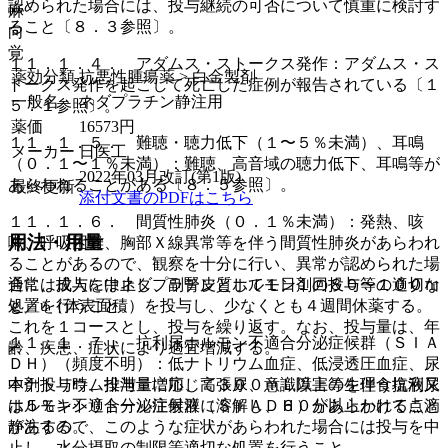
認められた場合には、投与継続の可否について慎重に検討す
麻
ること〔８．３参照〕。
向
覚
１１．１．４． アダムス・ストークス発作：アダムス・ス
薬効分類
抗悪性腫瘍薬 > 白金製剤
トークス発作を起こして死亡した症例が報告されている〔１
一般名
ネダプラチン静注用
５．１参照〕。
薬価
16573
円
１１．１．５． 難聴・聴力低下（１〜５％未満）、耳鳴
メーカー
日医工
（０．１〜１％未満）：難聴、高音域の聴力低下、耳鳴等が
2022年03月改訂(第1版)
あらわれることがある〔８．５参照〕。
最終更新
添付文書のPDFはこちら
１１．１．６． 間質性肺炎（０．１％未満）：発熱、咳
用法・用量
嗽、呼吸困難、胸部Ｘ線異常等を伴う間質性肺炎があらわれ
ることがあるので、観察を十分に行い、異常が認められた場
合には投与を中止し、副腎皮質ホルモン剤の投与等の適切な
通常、成人にはネダプラチンとして１日１回８０〜１００ｍ
処置を行うこと。
ｇ／u（体表面積）を投与し、少なくとも４週間休薬する。
これを１コースとし、投与を繰り返す。なお、投与量は、年
１１．１．７． 抗利尿ホルモン不適合分泌症候群（ＳＩＡ
齢、疾患、症状により適宜増減する。
ＤＨ）（頻度不明）：低ナトリウム血症、低浸透圧血症、尿
中ナトリウム排泄量増加、高張尿、意識障害等を伴う抗利尿
本剤投与時、投与量に応じて３００ｍＬ以上の生理食塩液又
ホルモン不適合分泌症候群（ＳＩＡＤＨ）があらわれること
は５％キシリトール注射液に溶解し、６０分以上かけて点滴
があるので、このような症状があらわれた場合には投与を中
静注する。
止し、水分摂取の制限等適切な処置を行うこと。