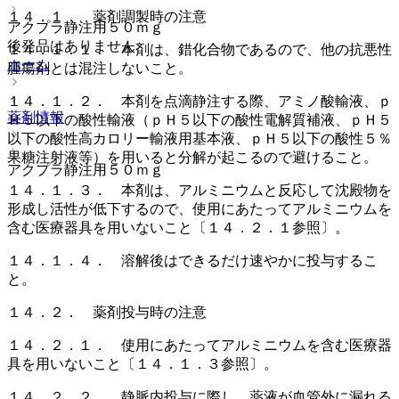
１４．１． 薬剤調製時の注意
アクプラ静注用５０ｍｇ
後発品はありません
１４．１．１． 本剤は、錯化合物であるので、他の抗悪性
ホーム
腫瘍剤とは混注しないこと。
１４．１．２． 本剤を点滴静注する際、アミノ酸輸液、ｐ
薬剤情報
Ｈ５以下の酸性輸液（ｐＨ５以下の酸性電解質補液、ｐＨ５
以下の酸性高カロリー輸液用基本液、ｐＨ５以下の酸性５％
果糖注射液等）を用いると分解が起こるので避けること。
アクプラ静注用５０ｍｇ
１４．１．３． 本剤は、アルミニウムと反応して沈殿物を
形成し活性が低下するので、使用にあたってアルミニウムを
含む医療器具を用いないこと〔１４．２．１参照〕。
１４．１．４． 溶解後はできるだけ速やかに投与するこ
と。
１４．２． 薬剤投与時の注意
１４．２．１． 使用にあたってアルミニウムを含む医療器
具を用いないこと〔１４．１．３参照〕。
１４．２．２． 静脈内投与に際し、薬液が血管外に漏れる