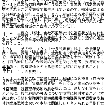
７）． 過敏症：（０．１〜５％未満）アレルギー反応（膨
ロセミドによる強制利尿を行う場合は、腎障害、聴器障害が
疹、発赤）、発疹。
増強されることが類薬で報告されているので、輸液等による
水分補給を十分行うこと）、また、経口による水分摂取が困
８）． 肝臓：（５％以上）ＡＳＴ上昇、ＡＬＴ上昇、ＬＤ
難な場合や悪心・嘔吐、食欲不振、下痢等のある患者では特
Ｈ上昇、Ａｌ−Ｐ上昇、（０．１〜５％未満）ビリルビン上
に注意すること〔１１．１．３参照〕。
昇、血清総蛋白減少、血清アルブミン低下。
８．４． 悪心・嘔吐、食欲不振等の消化器症状があらわれ
９）． 電解質：（５％以上）ナトリウム異常、カリウム異
ることがあるので、患者の状態を十分に観察し、適切な処置
常、クロール異常等の電解質異常。
を行うこと。
１０）． その他：（０．１〜５％未満）脱毛、全身倦怠
８．５． 難聴・聴力低下、耳鳴があらわれることがあるの
感、発熱、浮腫、皮膚潮紅、単純疱疹、白血球増多＜一過性
で、適宜聴力検査を行うなど患者の状態を十分に観察するこ
＞、（０．１％未満）静脈炎、胸痛。
と（前治療に他の白金製剤の投与を受けた患者、投与前から
聴力低下、腎機能低下のある患者には特に注意すること）
警告
〔１１．１．５参照〕。
１．１． 本剤の投与に際しては、頻回に臨床検査（血液検
（特定の背景を有する患者に関する注意）
査、肝機能検査、腎機能検査等）を行うなど患者の状態を十
分に観察し、異常が認められた場合には、適切な処置を行う
（合併症・既往歴等のある患者）
とともに、投与継続の可否について慎重に検討すること（本
９．１．１． 骨髄抑制のある患者：骨髄抑制が増悪するお
剤は強い骨髄抑制作用、腎機能抑制作用等を有する薬剤であ
それがある〔２．１、８．１参照〕。
り、臨床試験において本剤に関連したと考えられる早期死亡