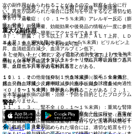
次の副作用があらわれることがあるので、観察を十分に行
６）． 泌尿器：（０．１％未満）排尿痛、排尿障害。
い、異常が認められた場合には投与を中止するなど適切な処
薬剤情報
置を行うこと。
７）． 過敏症：（０．１〜５％未満）アレルギー反応（膨
疹、発赤）、発疹。
薬剤写真、用法用量、効能効果や後発品の情報が一度に参照
重大な副作用
でき、関連情報へ簡単にアクセスができます。
８）． 肝臓：（５％以上）ＡＳＴ上昇、ＡＬＴ上昇、ＬＤ
Ｈ上昇、Ａｌ−Ｐ上昇、（０．１〜５％未満）ビリルビン上
１１．１． 重大な副作用
一般名、製品名どちらでも検索可能！
昇、血清総蛋白減少、血清アルブミン低下。
１１．１．１． ショック、アナフィラキシー（１〜５％未
※ ご使用いただく際に、必ず最新の添付文書および安全性
９）． 電解質：（５％以上）ナトリウム異常、カリウム異
満）：ショック、アナフィラキシー（潮紅、呼吸困難、悪
情報も併せてご確認下さい。
常、クロール異常等の電解質異常。
寒、血圧低下）等があらわれることがある。
１０）． その他：（０．１〜５％未満）脱毛、全身倦怠
１１．１．２． 骨髄抑制：汎血球減少（１〜５％未満）、
感、発熱、浮腫、皮膚潮紅、単純疱疹、白血球増多＜一過性
貧血、白血球減少、好中球減少、血小板減少、出血傾向
＞、（０．１％未満）静脈炎、胸痛。
（０．１〜１％未満）等があらわれることがある〔２．１、
※本製品は疾病の診断・治療・予防を目的としたプログラム
８．１参照〕。
ではありません。
警告
１１．１．３． 腎不全（０．１〜１％未満）：重篤な腎障
害があらわれることがあるので、観察を十分に行い、異常が
１．１． 本剤の投与に際しては、頻回に臨床検査（血液検
認められた場合には、投与継続の可否について慎重に検討す
査、肝機能検査、腎機能検査等）を行うなど患者の状態を十
ること〔８．３参照〕。
分に観察し、異常が認められた場合には、適切な処置を行う
ホーム
ノート
とともに、投与継続の可否について慎重に検討すること（本