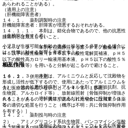
あらわれることがある）。
（適用上の注意）
（肝機能障害患者）
１４．１． 薬剤調製時の注意
肝機能障害患者：肝障害が増悪するおそれがある。
１４．１．１． 本剤は、錯化合物であるので、他の抗悪性
（生殖能を有する者）
腫瘍剤とは混注しないこと。
小児及び生殖可能な年齢の患者に投与する必要がある場合に
１４．１．２． 本剤を点滴静注する際、アミノ酸輸液、ｐ
は、性腺に対する影響を考慮すること。
Ｈ５以下の酸性輸液（ｐＨ５以下の酸性電解質補液、ｐＨ５
以下の酸性高カロリー輸液用基本液、ｐＨ５以下の酸性５％
相互作用
果糖注射液等）を用いると分解が起こるので避けること。
１４．１．３． 本剤は、アルミニウムと反応して沈殿物を
１０．２． 併用注意：
形成し活性が低下するので、使用にあたってアルミニウムを
１）． 他の抗悪性腫瘍剤（アルキル化剤、代謝拮抗剤、抗
含む医療器具を用いないこと〔１４．２．１参照〕。
生物質、アルカロイド等）、放射線照射［骨髄抑制が増強さ
１４．１．４． 溶解後はできるだけ速やかに投与するこ
れることがあるので、異常が認められた場合には減量、休薬
と。
等の適切な処置を行うこと（機序は不明；共に骨髄抑制作用
を有する）］。
１４．２． 薬剤投与時の注意
２）． アミノグリコシド系抗生物質、バンコマイシン塩酸
１４．２．１． 使用にあたってアルミニウムを含む医療器
塩［腎障害及び聴器障害が増強されることがあるので、異常