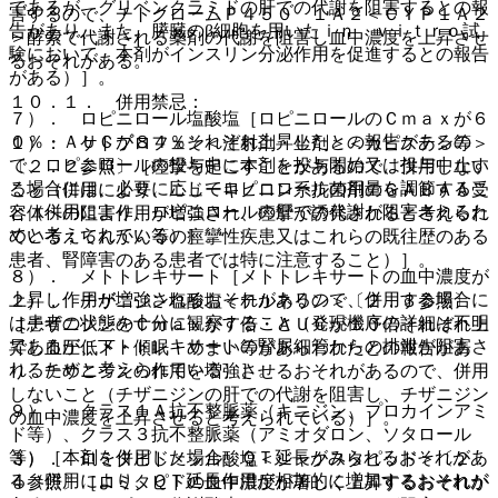
であるが、グリベンクラミドの肝での代謝を阻害するとの報
害するので、チトクロームＰ４５０ １Ａ２＜ＣＹＰ１Ａ２
告があり、また、膵臓のβ細胞を用いたｉｎ ｖｉｔｒｏ試
＞酵素で代謝される薬剤の代謝を阻害し血中濃度を上昇させ
験において、本剤がインスリン分泌作用を促進するとの報告
るおそれがある。
がある）］。
１０．１． 併用禁忌：
７）． ロピニロール塩酸塩［ロピニロールのＣｍａｘが６
０％・ＡＵＣが８４％それぞれ上昇したとの報告があるの
１）． ケトプロフェン＜注射剤・坐剤＞＜カピステン等＞
で、ロピニロールの投与中に本剤を投与開始又は投与中止す
〔２．２参照〕［痙攣を起こすことがあるので、併用しない
る場合には、必要に応じてロピニロールの用量を調節するこ
こと（併用により、ニューキノロン系抗菌剤のＧＡＢＡＡ受
と（併用により、ロピニロールの肝での代謝が阻害されるた
容体への阻害作用が増強され、痙攣が誘発されると考えられ
めと考えられている）］。
ている；てんかん等の痙攣性疾患又はこれらの既往歴のある
患者、腎障害のある患者では特に注意すること）］。
８）． メトトレキサート［メトトレキサートの血中濃度が
上昇し作用が増強されるおそれがあるので、併用する場合に
２）． チザニジン塩酸塩＜テルネリン＞〔２．３参照〕
は患者の状態を十分に観察すること（発現機序の詳細は不明
［チザニジンのＣｍａｘが７倍・ＡＵＣが１０倍それぞれ上
であるが、メトトレキサートの腎尿細管からの排泄が阻害さ
昇し血圧低下・傾眠・めまい等があらわれたとの報告があ
れるためと考えられている）］。
り、チザニジンの作用を増強させるおそれがあるので、併用
しないこと（チザニジンの肝での代謝を阻害し、チザニジン
９）． クラス１Ａ抗不整脈薬（キニジン、プロカインアミ
の血中濃度を上昇させると考えられている）］。
ド等）、クラス３抗不整脈薬（アミオダロン、ソタロール
等）［本剤を併用した場合、ＱＴ延長がみられるおそれがあ
３）． ロミタピドメシル酸塩＜ジャクスタピッド＞〔２．
る（併用により、ＱＴ延長作用が相加的に増加するおそれが
４参照〕［ロミタピドの血中濃度が著しく上昇するおそれが