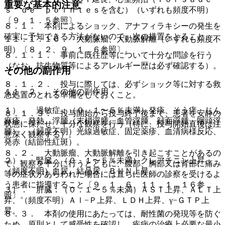
重要な基本的注意
ｓ ｄｅ ｐｏｉｎｔｅｓを含む）（いずれも頻度不明）
〔９．１．５参照〕。
８．１． 本剤によるショック、アナフィラキシーの発生を
確実に予知できる方法がないので、次の措置をとること。
１１．１．１６． 大動脈瘤、大動脈解離（いずれも頻度不
明）〔８．２、９．１．６参照〕。
８．１．１． 事前に既往歴等について十分な問診を行う
（なお、抗生物質等によるアレルギー歴は必ず確認する）。
その他の副作用
８．１．２． 投与に際しては、必ずショック等に対する救
１１．２． その他の副作用
急処置のとれる準備をしておくこと。
１）． 過敏症：（０．１〜５％未満）発疹、そう痒、じん
８．１．３． 投与開始から投与終了後まで、患者を安静の
麻疹、発熱、浮腫（末梢浮腫、血管浮腫、顔面浮腫、咽頭浮
状態に保たせ、十分な観察を行う（特に、投与開始直後は注
腫）、（頻度不明）光線過敏症、固定薬疹、血清病様反応、
意深く観察する）。
発赤（結節性紅斑）。
８．２． 大動脈瘤、大動脈解離を引き起こすことがあるの
２）． 腎臓：（０．１〜５％未満）クレアチニン上昇、
で、観察を十分に行うとともに、腹部、胸部又は背部に痛み
（頻度不明）血尿、結晶尿、ＢＵＮ上昇。
等の症状があらわれた場合には直ちに医師の診察を受けるよ
う患者に指導すること〔９．１．６、１１．１．１６参
３）． 肝臓：（０．１〜５％未満）ＡＳＴ上昇、ＡＬＴ上
照〕。
昇、（頻度不明）Ａｌ−Ｐ上昇、ＬＤＨ上昇、γ−ＧＴＰ上
昇。
８．３． 本剤の使用にあたっては、耐性菌の発現等を防ぐ
ため、原則として感受性を確認し、疾病の治療上必要な最小