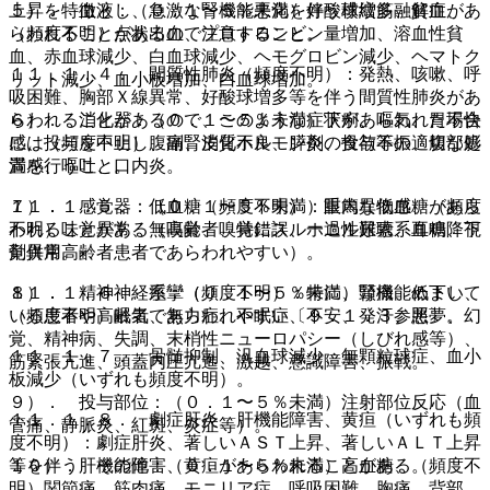
上昇を特徴とし、急激な腎機能悪化を伴う横紋筋融解症があ
５）． 血液：（０．１〜５％未満）好酸球増多、貧血、
らわれることがあるので注意すること。
（頻度不明）点状出血、プロトロンビン量増加、溶血性貧
血、赤血球減少、白血球減少、ヘモグロビン減少、ヘマトク
１１．１．４． 間質性肺炎（頻度不明）：発熱、咳嗽、呼
リット減少、血小板増加、白血球増加。
吸困難、胸部Ｘ線異常、好酸球増多等を伴う間質性肺炎があ
らわれることがあるので、このような症状があらわれた場合
６）． 消化器：（０．１〜５％未満）下痢、嘔気、胃不快
には投与を中止し、副腎皮質ホルモン剤の投与等の適切な処
感、（頻度不明）腹痛、消化不良、膵炎、食欲不振、腹部膨
置を行うこと。
満感、嘔吐、口内炎。
１１．１．５． 低血糖（頻度不明）：重篤な低血糖があら
７）． 感覚器：（０．１〜５％未満）眼内異物感、（頻度
われることがある（高齢者、特にスルホニル尿素系血糖降下
不明）味覚異常、無嗅覚、嗅覚錯誤、一過性難聴、耳鳴、視
剤併用高齢者患者であらわれやすい）。
覚異常。
１１．１．６． 痙攣（頻度不明）：特に、腎機能低下して
８）． 精神神経系：（０．１〜５％未満）頭痛、めまい、
いる患者や高齢者であらわれやすい〔９．１．３参照〕。
（頻度不明）眠気、無力症、不眠症、不安、発汗、悪夢、幻
覚、精神病、失調、末梢性ニューロパシー（しびれ感等）、
１１．１．７． 骨髄抑制、汎血球減少、無顆粒球症、血小
筋緊張亢進、頭蓋内圧亢進、激越、意識障害、振戦。
板減少（いずれも頻度不明）。
９）． 投与部位：（０．１〜５％未満）注射部位反応（血
１１．１．８． 劇症肝炎、肝機能障害、黄疸（いずれも頻
管痛、静脈炎、紅斑、炎症等）。
度不明）：劇症肝炎、著しいＡＳＴ上昇、著しいＡＬＴ上昇
等を伴う肝機能障害、黄疸があらわれることがある。
１０）． その他：（０．１〜５％未満）高血糖、（頻度不
明）関節痛、筋肉痛、モニリア症、呼吸困難、胸痛、背部