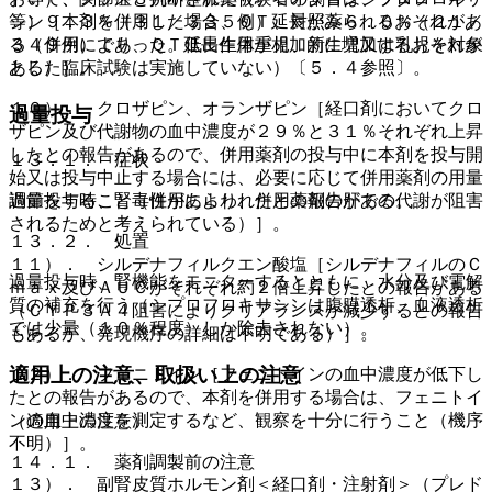
シン９．３％（３１／３３５例）、対照薬６．０％（２１／
等）［本剤を併用した場合、ＱＴ延長がみられるおそれがあ
３４９例）であった。低出生体重児、新生児又は乳児を対象
る（併用により、ＱＴ延長作用が相加的に増加するおそれが
とした臨床試験は実施していない）〔５．４参照〕。
ある）］。
１０）． クロザピン、オランザピン［経口剤においてクロ
過量投与
ザピン及び代謝物の血中濃度が２９％と３１％それぞれ上昇
したとの報告があるので、併用薬剤の投与中に本剤を投与開
１３．１． 症状
始又は投与中止する場合には、必要に応じて併用薬剤の用量
過量投与時、腎毒性があらわれたとの報告がある。
調節をすること（併用により、併用薬剤の肝での代謝が阻害
されるためと考えられている）］。
１３．２． 処置
１１）． シルデナフィルクエン酸塩［シルデナフィルのＣ
過量投与時、腎機能をモニターするとともに、水分及び電解
ｍａｘ及びＡＵＣがそれぞれ約２倍上昇したとの報告がある
質の補充を行う（シプロフロキサシンは腹膜透析、血液透析
（ＣＹＰ３Ａ４阻害によりクリアランスが減少するとの報告
では少量（１０％程度）しか除去されない）。
もあるが、発現機序の詳細は不明である）］。
適用上の注意、取扱い上の注意
１２）． フェニトイン［フェニトインの血中濃度が低下し
たとの報告があるので、本剤を併用する場合は、フェニトイ
ンの血中濃度を測定するなど、観察を十分に行うこと（機序
（適用上の注意）
不明）］。
１４．１． 薬剤調製前の注意
１３）． 副腎皮質ホルモン剤＜経口剤・注射剤＞（プレド