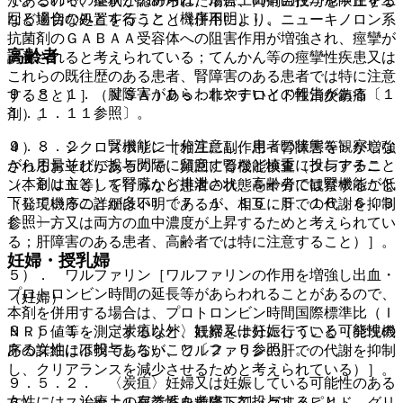
があるので、症状が認められた場合、両剤の投与を中止する
回る場合のみとすること（機序不明）］。
など適切な処置を行うこと（併用により、ニューキノロン系
抗菌剤のＧＡＢＡＡ受容体への阻害作用が増強され、痙攣が
高齢者
誘発されると考えられている；てんかん等の痙攣性疾患又は
これらの既往歴のある患者、腎障害のある患者では特に注意
９．８．１． 腱障害があらわれやすいとの報告がある〔１
すること）］（ＮＳＡＩＤｓ：非ステロイド性消炎鎮痛
１．１．１１参照〕。
剤）。
９．８．２． 腎機能に十分注意し、患者の状態を観察しな
４）． シクロスポリン［相互に副作用＜腎障害等＞が増強
がら用量並びに投与間隔に留意するなど慎重に投与すること
されるおそれがあるので、頻回に腎機能検査（クレアチニ
（本剤は主として腎臓から排泄され、高齢者では腎機能が低
ン、ＢＵＮ等）を行うなど患者の状態を十分に観察すること
下していることが多い）〔７．１、１６．５、１６．６．３
（発現機序の詳細は不明であるが、相互に肝での代謝を抑制
参照〕。
し、一方又は両方の血中濃度が上昇するためと考えられてい
る；肝障害のある患者、高齢者では特に注意すること）］。
妊婦・授乳婦
５）． ワルファリン［ワルファリンの作用を増強し出血・
プロトロンビン時間の延長等があらわれることがあるので、
（妊婦）
本剤を併用する場合は、プロトロンビン時間国際標準比（Ｉ
９．５．１． 〈炭疽以外〉妊婦又は妊娠している可能性の
ＮＲ）値等を測定するなど、観察を十分に行うこと（発現機
ある女性には投与しないこと〔２．５参照〕。
序の詳細は不明であるが、ワルファリンの肝での代謝を抑制
し、クリアランスを減少させるためと考えられている）］。
９．５．２． 〈炭疽〉妊婦又は妊娠している可能性のある
女性には、治療上の有益性を考慮して投与すること。
６）． スルホニル尿素系血糖降下剤（グリメピリド、グリ