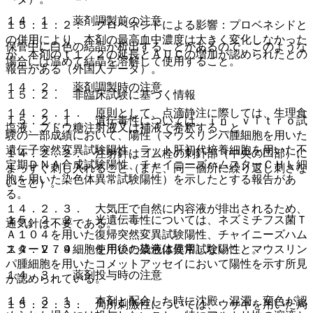
１４．１． 薬剤調製前の注意
１５．１．２． プロベネシドによる影響：プロベネシドと
の併用により、本剤の最高血中濃度は大きく変化しなかった
保管中に白色の結晶が析出することがあるので、このような
が、本剤のｔ１／２の延長とＡＵＣの増加が認められたとの
場合には温めて結晶を溶解して使用すること。
報告がある（外国人データ）。
１４．２． 薬剤調製時の注意
１５．２． 非臨床試験に基づく情報
１４．２．１． 原則として、点滴静注に際しては、生理食
１５．２．１． 遺伝毒性については、ｉｎ ｖｉｔｒｏ試
塩液、ブドウ糖注射液又は補液で希釈すること。
験の一部成績において、陽性（マウスリンパ腫細胞を用いた
遺伝子突然変異試験陽性、ラット肝初代培養細胞を用いた不
１４．２．２． 注射針はゴム栓の刺針部（中央の凹部）に
定期ＤＮＡ合成試験陽性、チャイニーズハムスターＣＨＬ細
まっすぐ刺し入れること（また、同一個所に繰り返し刺さな
胞を用いた染色体異常試験陽性）を示したとする報告があ
いこと）。
る。
１４．２．３． 大気圧で自然に内容液が排出されるため、
１５．２．２． 光遺伝毒性については、ネズミチフス菌Ｔ
通気針は不要である。
Ａ１０４を用いた復帰突然変異試験陽性、チャイニーズハム
１４．２．４． 使用後の残液は使用しないこと。
スターＶ７９細胞を用いた染色体異常試験陽性、マウスリン
パ腫細胞を用いたコメットアッセイにおいて陽性を示す所見
１４．３． 薬剤投与時の注意
が認められている。
１４．３．１． 本剤と配合した時に沈殿、混濁、変色が認
１５．２．３． 局所刺激性については、ウサギを用いた局