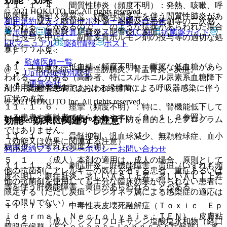
１１．１．４． 間質性肺炎（頻度不明）：発熱、咳嗽、呼
© 2021 HOKUTO Inc. All rights reserved.
吸困難、胸部Ｘ線異常、好酸球増多等を伴う間質性肺炎があ
利用規約
プライバシーポリシー
お問い合わせ
１）． 成人：敗血症、外傷・熱傷及び手術創等の二次感
らわれることがあるので、このような症状があらわれた場合
染、肺炎、腹膜炎、胆嚢炎、胆管炎、炭疽。
ホーム
表・計算
レジメン
CTCAE
抗菌薬ガイド
には投与を中止し、副腎皮質ホルモン剤の投与等の適切な処
ERマニュアル
薬剤情報
ポスト
置を行うこと。
２）． 小児：
監修医師一覧
１１．１．５． 低血糖（頻度不明）：重篤な低血糖があら
@． 一般感染症：複雑性膀胱炎、腎盂腎炎、炭疽。
UpToDate特別割引
われることがある（高齢者、特にスルホニル尿素系血糖降下
運営会社
剤併用高齢者患者であらわれやすい）。
A． 嚢胞性線維症における緑膿菌による呼吸器感染に伴う
症状の改善。
© 2021 HOKUTO Inc. All rights reserved.
１１．１．６． 痙攣（頻度不明）：特に、腎機能低下して
いる患者や高齢者であらわれやすい〔９．１．３参照〕。
※本製品は疾病の診断・治療・予防を目的としたプログラム
効能・効果に関連する注意
ではありません。
１１．１．７． 骨髄抑制、汎血球減少、無顆粒球症、血小
（効能又は効果に関連する注意）
板減少（いずれも頻度不明）。
利用規約
プライバシーポリシー
お問い合わせ
５．１． 〈成人〉本剤の適用は、成人の場合、原則として
１１．１．８． 劇症肝炎、肝機能障害、黄疸（いずれも頻
他の抗菌剤にアレルギーの既往を有する患者、重症あるいは
度不明）：劇症肝炎、著しいＡＳＴ上昇、著しいＡＬＴ上昇
他の抗菌剤を使用しても十分な臨床効果が得られない患者に
等を伴う肝機能障害、黄疸があらわれることがある。
限定する（ただし炭疽・レジオネラ属による感染症の適応は
この限りでない）。
１１．１．９． 中毒性表皮壊死融解症（Ｔｏｘｉｃ Ｅｐ
ｉｄｅｒｍａｌ Ｎｅｃｒｏｌｙｓｉｓ：ＴＥＮ）、皮膚粘
５．２． 〈成人〉シプロフロキサシン塩酸塩水和物（経口
膜眼症候群（Ｓｔｅｖｅｎｓ−Ｊｏｈｎｓｏｎ症候群）、多