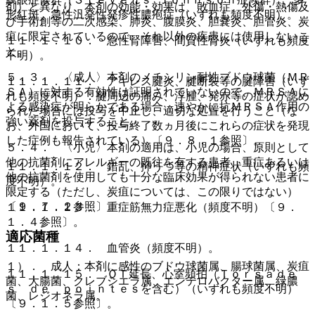
剤）と異なり、本剤の効能・効果は、敗血症、外傷・熱傷及
形紅斑、急性汎発性発疹性膿疱症（いずれも頻度不明）。
び手術創等の二次感染、肺炎、腹膜炎、胆嚢炎、胆管炎、炭
疽に限定されているので、それ以外の疾患には使用しないこ
１１．１．１０． 急性腎障害、間質性腎炎（いずれも頻度
と。
不明）。
５．３． 〈成人〉本剤のメチシリン耐性ブドウ球菌（ＭＲ
１１．１．１１． アキレス腱炎、腱断裂等の腱障害（いず
ＳＡ）に対する有効性は証明されていないので、ＭＲＳＡに
れも頻度不明）：腱周辺の痛み、浮腫、発赤等の症状が認め
よる感染症が明らかである場合、速やかに抗ＭＲＳＡ作用の
られた場合には投与を中止し、適切な処置を行うこと（な
強い薬剤を投与すること。
お、外国において、投与終了数ヵ月後にこれらの症状を発現
した症例も報告されている）〔９．８．１参照〕。
５．４． 〈小児〉本剤の適用は、小児の場合、原則として
他の抗菌剤にアレルギーの既往を有する患者、重症あるいは
１１．１．１２． 錯乱、抑うつ等の精神症状（いずれも頻
他の抗菌剤を使用しても十分な臨床効果が得られない患者に
度不明）。
限定する（ただし、炭疽については、この限りではない）
〔９．７．２参照〕。
１１．１．１３． 重症筋無力症悪化（頻度不明）〔９．
１．４参照〕。
適応菌種
１１．１．１４． 血管炎（頻度不明）。
１）． 成人：本剤に感性のブドウ球菌属、腸球菌属、炭疽
１１．１．１５． ＱＴ延長、心室頻拍（Ｔｏｒｓａｄｅ
菌、大腸菌、クレブシエラ属、エンテロバクター属、緑膿
ｓ ｄｅ ｐｏｉｎｔｅｓを含む）（いずれも頻度不明）
菌、レジオネラ属。
〔９．１．５参照〕。