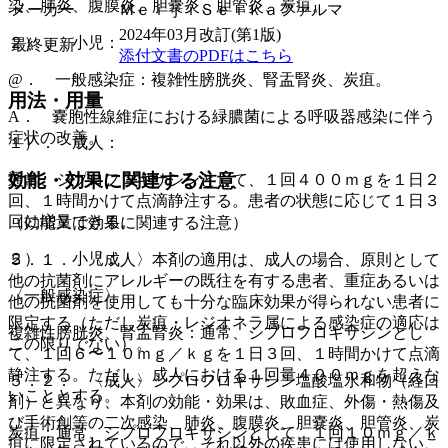
染、肺炎、腹膜炎、胆嚢炎、胆管炎、炭疽。
メーカー
ＭｅｉｊｉＳｅｉｋａファルマ
2024年03月改訂(第1版)
２）． 小児：
最終更新
添付文書のPDFはこちら
@． 一般感染症：複雑性膀胱炎、腎盂腎炎、炭疽。
用法・用量
A． 嚢胞性線維症における緑膿菌による呼吸器感染に伴う
症状の改善。
１）． 成人：
効能・効果に関連する注意
通常、シプロフロキサシンとして、１回４００ｍｇを１日２
回、１時間かけて点滴静注する。患者の状態に応じて１日３
回に増量できる。
（効能又は効果に関連する注意）
２）． 小児：
５．１． 〈成人〉本剤の適用は、成人の場合、原則として
他の抗菌剤にアレルギーの既往を有する患者、重症あるいは
〈一般感染症〉
他の抗菌剤を使用しても十分な臨床効果が得られない患者に
限定する（ただし炭疽・レジオネラ属による感染症の適応は
複雑性膀胱炎、腎盂腎炎：通常、シプロフロキサシンとし
この限りでない）。
て、１回６〜１０ｍｇ／ｋｇを１日３回、１時間かけて点滴
静注する。ただし、成人における１回量４００ｍｇを超えな
５．２． 〈成人〉シプロフロキサシン塩酸塩水和物（経口
いこととする。
剤）と異なり、本剤の効能・効果は、敗血症、外傷・熱傷及
び手術創等の二次感染、肺炎、腹膜炎、胆嚢炎、胆管炎、炭
炭疽：通常、シプロフロキサシンとして、１回１０ｍｇ／ｋ
疽に限定されているので、それ以外の疾患には使用しないこ