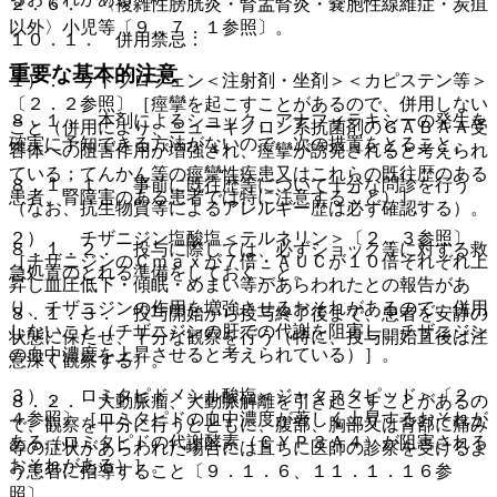
２．６． 〈複雑性膀胱炎・腎盂腎炎・嚢胞性線維症・炭疽
以外〉小児等〔９．７．１参照〕。
１０．１． 併用禁忌：
重要な基本的注意
１）． ケトプロフェン＜注射剤・坐剤＞＜カピステン等＞
〔２．２参照〕［痙攣を起こすことがあるので、併用しない
８．１． 本剤によるショック、アナフィラキシーの発生を
こと（併用により、ニューキノロン系抗菌剤のＧＡＢＡＡ受
確実に予知できる方法がないので、次の措置をとること。
容体への阻害作用が増強され、痙攣が誘発されると考えられ
ている；てんかん等の痙攣性疾患又はこれらの既往歴のある
８．１．１． 事前に既往歴等について十分な問診を行う
患者、腎障害のある患者では特に注意すること）］。
（なお、抗生物質等によるアレルギー歴は必ず確認する）。
２）． チザニジン塩酸塩＜テルネリン＞〔２．３参照〕
８．１．２． 投与に際しては、必ずショック等に対する救
［チザニジンのＣｍａｘが７倍・ＡＵＣが１０倍それぞれ上
急処置のとれる準備をしておくこと。
昇し血圧低下・傾眠・めまい等があらわれたとの報告があ
り、チザニジンの作用を増強させるおそれがあるので、併用
８．１．３． 投与開始から投与終了後まで、患者を安静の
しないこと（チザニジンの肝での代謝を阻害し、チザニジン
状態に保たせ、十分な観察を行う（特に、投与開始直後は注
の血中濃度を上昇させると考えられている）］。
意深く観察する）。
３）． ロミタピドメシル酸塩＜ジャクスタピッド＞〔２．
８．２． 大動脈瘤、大動脈解離を引き起こすことがあるの
４参照〕［ロミタピドの血中濃度が著しく上昇するおそれが
で、観察を十分に行うとともに、腹部、胸部又は背部に痛み
ある（ロミタピドの代謝酵素（ＣＹＰ３Ａ４）が阻害される
等の症状があらわれた場合には直ちに医師の診察を受けるよ
おそれがある）］。
う患者に指導すること〔９．１．６、１１．１．１６参
照〕。