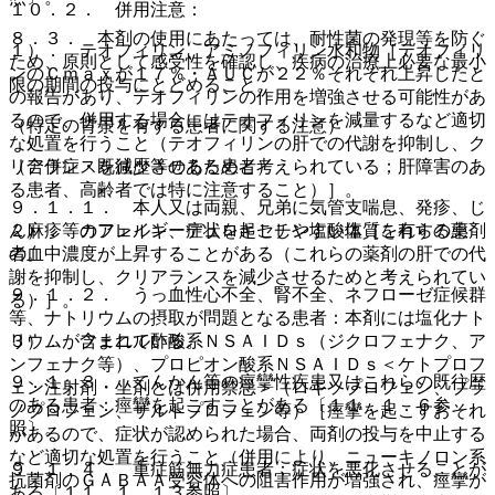
１０．２． 併用注意：
８．３． 本剤の使用にあたっては、耐性菌の発現等を防ぐ
１）． テオフィリン、アミノフィリン水和物［テオフィリ
ため、原則として感受性を確認し、疾病の治療上必要な最小
ンのＣｍａｘが１７％・ＡＵＣが２２％それぞれ上昇したと
限の期間の投与にとどめること。
の報告があり、テオフィリンの作用を増強させる可能性があ
るので、併用する場合にはテオフィリンを減量するなど適切
（特定の背景を有する患者に関する注意）
な処置を行うこと（テオフィリンの肝での代謝を抑制し、ク
リアランスを減少させるためと考えられている；肝障害のあ
（合併症・既往歴等のある患者）
る患者、高齢者では特に注意すること）］。
９．１．１． 本人又は両親、兄弟に気管支喘息、発疹、じ
２）． カフェイン、デュロキセチン塩酸塩［これらの薬剤
ん麻疹等のアレルギー症状を起こしやすい体質を有する患
の血中濃度が上昇することがある（これらの薬剤の肝での代
者。
謝を抑制し、クリアランスを減少させるためと考えられてい
９．１．２． うっ血性心不全、腎不全、ネフローゼ症候群
る）］。
等、ナトリウムの摂取が問題となる患者：本剤には塩化ナト
３）． フェニル酢酸系ＮＳＡＩＤｓ（ジクロフェナク、ア
リウムが含まれている。
ンフェナク等）、プロピオン酸系ＮＳＡＩＤｓ＜ケトプロフ
９．１．３． てんかん等の痙攣性疾患又はこれらの既往歴
ェン注射剤・坐剤とは併用禁忌＞（ロキソプロフェン、プラ
のある患者：痙攣を起こすことがある〔１１．１．６参
ノプロフェン、ザルトプロフェン等）［痙攣を起こすおそれ
照〕。
があるので、症状が認められた場合、両剤の投与を中止する
など適切な処置を行うこと（併用により、ニューキノロン系
９．１．４． 重症筋無力症患者：症状を悪化させることが
抗菌剤のＧＡＢＡＡ受容体への阻害作用が増強され、痙攣が
ある〔１１．１．１３参照〕。