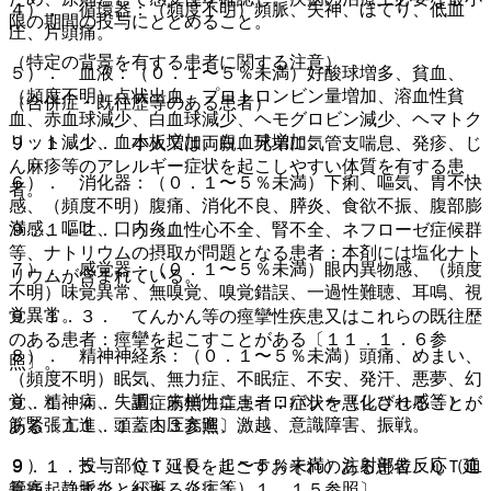
４）． 循環器：（頻度不明）頻脈、失神、ほてり、低血
限の期間の投与にとどめること。
圧、片頭痛。
（特定の背景を有する患者に関する注意）
５）． 血液：（０．１〜５％未満）好酸球増多、貧血、
（頻度不明）点状出血、プロトロンビン量増加、溶血性貧
（合併症・既往歴等のある患者）
血、赤血球減少、白血球減少、ヘモグロビン減少、ヘマトク
リット減少、血小板増加、白血球増加。
９．１．１． 本人又は両親、兄弟に気管支喘息、発疹、じ
ん麻疹等のアレルギー症状を起こしやすい体質を有する患
６）． 消化器：（０．１〜５％未満）下痢、嘔気、胃不快
者。
感、（頻度不明）腹痛、消化不良、膵炎、食欲不振、腹部膨
満感、嘔吐、口内炎。
９．１．２． うっ血性心不全、腎不全、ネフローゼ症候群
等、ナトリウムの摂取が問題となる患者：本剤には塩化ナト
７）． 感覚器：（０．１〜５％未満）眼内異物感、（頻度
リウムが含まれている。
不明）味覚異常、無嗅覚、嗅覚錯誤、一過性難聴、耳鳴、視
覚異常。
９．１．３． てんかん等の痙攣性疾患又はこれらの既往歴
のある患者：痙攣を起こすことがある〔１１．１．６参
８）． 精神神経系：（０．１〜５％未満）頭痛、めまい、
照〕。
（頻度不明）眠気、無力症、不眠症、不安、発汗、悪夢、幻
覚、精神病、失調、末梢性ニューロパシー（しびれ感等）、
９．１．４． 重症筋無力症患者：症状を悪化させることが
筋緊張亢進、頭蓋内圧亢進、激越、意識障害、振戦。
ある〔１１．１．１３参照〕。
９）． 投与部位：（０．１〜５％未満）注射部位反応（血
９．１．５． ＱＴ延長を起こすおそれのある患者：ＱＴ延
管痛、静脈炎、紅斑、炎症等）。
長を起こすことがある〔１１．１．１５参照〕。