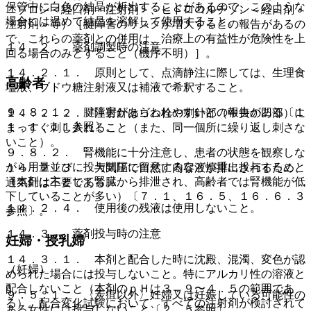
保管中に白色の結晶が析出することがあるので、このような
ニゾロン＜経口剤・注射剤＞、ヒドロコルチゾン＜経口剤・
場合には温めて結晶を溶解して使用すること。
注射剤＞等）［腱障害のリスクが増大するとの報告があるの
で、これらの薬剤との併用は、治療上の有益性が危険性を上
１４．２． 薬剤調製時の注意
回る場合のみとすること（機序不明）］。
１４．２．１． 原則として、点滴静注に際しては、生理食
高齢者
塩液、ブドウ糖注射液又は補液で希釈すること。
９．８．１． 腱障害があらわれやすいとの報告がある〔１
１４．２．２． 注射針はゴム栓の刺針部（中央の凹部）に
１．１．１１参照〕。
まっすぐ刺し入れること（また、同一個所に繰り返し刺さな
いこと）。
９．８．２． 腎機能に十分注意し、患者の状態を観察しな
がら用量並びに投与間隔に留意するなど慎重に投与すること
１４．２．３． 大気圧で自然に内容液が排出されるため、
（本剤は主として腎臓から排泄され、高齢者では腎機能が低
通気針は不要である。
下していることが多い）〔７．１、１６．５、１６．６．３
１４．２．４． 使用後の残液は使用しないこと。
参照〕。
１４．３． 薬剤投与時の注意
妊婦・授乳婦
１４．３．１． 本剤と配合した時に沈殿、混濁、変色が認
（妊婦）
められた場合には投与しないこと。特にアルカリ性の溶液と
配合しないこと（本剤のｐＨは３．９〜４．５の範囲であ
９．５．１． 〈炭疽以外〉妊婦又は妊娠している可能性の
る）。配合変化試験において、すべての注射剤が検討されて
ある女性には投与しないこと〔２．５参照〕。