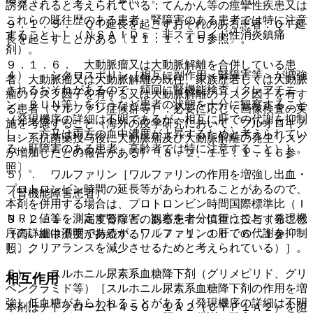
誘発されると考えられている；てんかん等の痙攣性疾患又は
これらの既往歴のある患者、腎障害のある患者では特に注意
９．１．５． ＱＴ延長を起こすおそれのある患者：ＱＴ延
すること）］（ＮＳＡＩＤｓ：非ステロイド性消炎鎮痛
長を起こすことがある〔１１．１．１５参照〕。
剤）。
９．１．６． 大動脈瘤又は大動脈解離を合併している患
４）． シクロスポリン［相互に副作用＜腎障害等＞が増強
者、大動脈瘤又は大動脈解離の既往、家族歴若しくは大動脈
されるおそれがあるので、頻回に腎機能検査（クレアチニ
瘤のリスク因子を有する又は大動脈解離のリスク因子を有す
ン、ＢＵＮ等）を行うなど患者の状態を十分に観察すること
る患者（マルファン症候群等）：必要に応じて画像検査の実
（発現機序の詳細は不明であるが、相互に肝での代謝を抑制
施を考慮すること（海外の疫学研究において、フルオロキノ
し、一方又は両方の血中濃度が上昇するためと考えられてい
ロン系抗菌薬投与後に大動脈瘤及び大動脈解離の発生リスク
る；肝障害のある患者、高齢者では特に注意すること）］。
が増加したとの報告がある）〔８．２、１１．１．１６参
照〕。
５）． ワルファリン［ワルファリンの作用を増強し出血・
プロトロンビン時間の延長等があらわれることがあるので、
（腎機能障害患者）
本剤を併用する場合は、プロトロンビン時間国際標準比（Ｉ
ＮＲ）値等を測定するなど、観察を十分に行うこと（発現機
９．２．１． 高度腎障害のある患者：慎重に投与すること
序の詳細は不明であるが、ワルファリンの肝での代謝を抑制
（高い血中濃度が持続する）〔７．１、１６．６．１参
し、クリアランスを減少させるためと考えられている）］。
照〕。
６）． スルホニル尿素系血糖降下剤（グリメピリド、グリ
相互作用
ベンクラミド等）［スルホニル尿素系血糖降下剤の作用を増
強し低血糖があらわれることがある（発現機序の詳細は不明
本剤はチトクロームＰ４５０ １Ａ２（ＣＹＰ１Ａ２）を阻