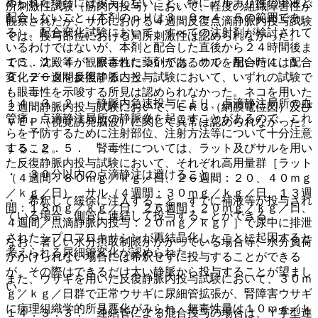
められた場合には投与しないこと。特にアルカリ性の溶液と
所刺激性試験（筋肉内投与）において、軽度の組織障害性が
配合しないこと（本剤のｐＨは３．９〜４．５の範囲であ
観察されたが、サルにおける４週間反復点滴静脈内投与試験
る）。配合変化試験において、すべての注射剤が検討されて
では、投与部位における局所刺激性は認められなかった。
いるわけではないが、本剤と配合した直後から２４時間後ま
でに、沈殿等が観察された薬剤があるので、配合時には配合
１５．２．４． 眼毒性については、サルを用いた４、１
変化データを参照すること。
３、２６週間反復静脈内投与試験において、いずれの試験で
も眼毒性を示唆する所見は認められなかった。ネコを用いた
１４．３．２． 静脈内急速投与により、点滴静注局所の血
２週間静脈内投与試験において、ＥＲＧ（網膜電位図）及び
管痛、点滴静注局所の静脈炎を起こすことがあるので、これ
ＶＥＰ（視覚誘発脳波）に関して異常は認められなかった。
らを予防するために注射部位、注射方法等について十分注意
すること。
１５．２．５． 腎毒性については、ラット及びサルを用い
た反復静脈内投与試験において、それぞれ高用量群［ラット
・ ３０分以内の点滴静注は避けること。
（４週間：８０ｍｇ／ｋｇ／日、２６週間：２０、４０ｍｇ
／ｋｇ／日）、サル（４週間：３０ｍｇ／ｋｇ／日、１３週
・ 希釈して緩徐に注入すること。すでに補液等が投与され
間：１８ｍｇ／ｋｇ／日、２６週間：２０ｍｇ／ｋｇ／日、
ている場合、側管に連結して投与することができる。
４週間／点滴静脈内投与：２０ｍｇ／ｋｇ）］で尿中に排泄
されたシプロフロキサシンが再結晶化したことに起因すると
なお、著しい水分摂取制限がかかっている場合等、水分負荷
考えられる尿細管変化が認められた。
がかけられない場合には希釈せずに投与することができる
が、その際はできるだけ太い静脈から投与することが望まし
また、ウサギを用いた反復静脈内投与試験において、３０ｍ
い。
ｇ／ｋｇ／日群で正常ウサギに尿細管拡張が、腎障害ウサギ
に病理組織学的所見悪化がみられ、無毒性量は１０ｍｇ／ｋ
１４．３．３． 連結管による混合投与の場合は、Ｙ字型連