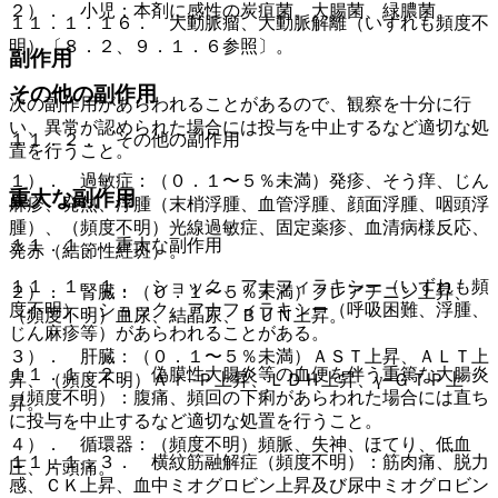
２）． 小児：本剤に感性の炭疽菌、大腸菌、緑膿菌。
１１．１．１６． 大動脈瘤、大動脈解離（いずれも頻度不
明）〔８．２、９．１．６参照〕。
副作用
その他の副作用
次の副作用があらわれることがあるので、観察を十分に行
い、異常が認められた場合には投与を中止するなど適切な処
１１．２． その他の副作用
置を行うこと。
１）． 過敏症：（０．１〜５％未満）発疹、そう痒、じん
重大な副作用
麻疹、発熱、浮腫（末梢浮腫、血管浮腫、顔面浮腫、咽頭浮
腫）、（頻度不明）光線過敏症、固定薬疹、血清病様反応、
１１．１． 重大な副作用
発赤（結節性紅斑）。
１１．１．１． ショック、アナフィラキシー（いずれも頻
２）． 腎臓：（０．１〜５％未満）クレアチニン上昇、
度不明）：ショック、アナフィラキシー（呼吸困難、浮腫、
（頻度不明）血尿、結晶尿、ＢＵＮ上昇。
じん麻疹等）があらわれることがある。
３）． 肝臓：（０．１〜５％未満）ＡＳＴ上昇、ＡＬＴ上
１１．１．２． 偽膜性大腸炎等の血便を伴う重篤な大腸炎
昇、（頻度不明）Ａｌ−Ｐ上昇、ＬＤＨ上昇、γ−ＧＴＰ上
（頻度不明）：腹痛、頻回の下痢があらわれた場合には直ち
昇。
に投与を中止するなど適切な処置を行うこと。
４）． 循環器：（頻度不明）頻脈、失神、ほてり、低血
１１．１．３． 横紋筋融解症（頻度不明）：筋肉痛、脱力
圧、片頭痛。
感、ＣＫ上昇、血中ミオグロビン上昇及び尿中ミオグロビン