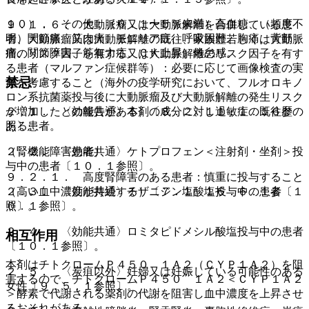
１０）． その他：（０．１〜５％未満）高血糖、（頻度不
９．１．６． 大動脈瘤又は大動脈解離を合併している患
明）関節痛、筋肉痛、モニリア症、呼吸困難、胸痛、背部
者、大動脈瘤又は大動脈解離の既往、家族歴若しくは大動脈
痛、関節障害、筋無力症、ＣＫ上昇、倦怠感。
瘤のリスク因子を有する又は大動脈解離のリスク因子を有す
る患者（マルファン症候群等）：必要に応じて画像検査の実
禁忌
施を考慮すること（海外の疫学研究において、フルオロキノ
ロン系抗菌薬投与後に大動脈瘤及び大動脈解離の発生リスク
２．１． 〈効能共通〉本剤の成分に対し過敏症の既往歴の
が増加したとの報告がある）〔８．２、１１．１．１６参
ある患者。
照〕。
２．２． 〈効能共通〉ケトプロフェン＜注射剤・坐剤＞投
（腎機能障害患者）
与中の患者〔１０．１参照〕。
９．２．１． 高度腎障害のある患者：慎重に投与すること
２．３． 〈効能共通〉チザニジン塩酸塩投与中の患者〔１
（高い血中濃度が持続する）〔７．１、１６．６．１参
０．１参照〕。
照〕。
２．４． 〈効能共通〉ロミタピドメシル酸塩投与中の患者
相互作用
〔１０．１参照〕。
本剤はチトクロームＰ４５０ １Ａ２（ＣＹＰ１Ａ２）を阻
２．５． 〈炭疽以外〉妊婦又は妊娠している可能性のある
害するので、チトクロームＰ４５０ １Ａ２＜ＣＹＰ１Ａ２
女性〔９．５．１参照〕。
＞酵素で代謝される薬剤の代謝を阻害し血中濃度を上昇させ
るおそれがある。