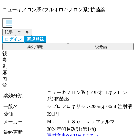
ニューキノロン系 (フルオロキノロン系) 抗菌薬
記事
ツール
ログイン
新規登録
薬剤情報
後発品
後
毒
劇
麻
向
覚
ニューキノロン系 (フルオロキノロン
薬効分類
系) 抗菌薬
一般名
シプロフロキサシン200mg100mL注射液
薬価
991
円
メーカー
ＭｅｉｊｉＳｅｉｋａファルマ
2024年03月改訂(第1版)
最終更新
添付文書のPDFはこちら