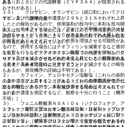
ある）］。
ある（ロミタピドの代謝酵素（ＣＹＰ３Ａ４）が阻害される
おそれがある）］。
１０）． クロザピン、オランザピン［経口剤においてクロ
ザピン及び代謝物の血中濃度が２９％と３１％それぞれ上昇
１０．２． 併用注意：
したとの報告があるので、併用薬剤の投与中に本剤を投与開
１）． テオフィリン、アミノフィリン水和物［テオフィリ
始又は投与中止する場合には、必要に応じて併用薬剤の用量
ンのＣｍａｘが１７％・ＡＵＣが２２％それぞれ上昇したと
調節をすること（併用により、併用薬剤の肝での代謝が阻害
の報告があり、テオフィリンの作用を増強させる可能性があ
されるためと考えられている）］。
るので、併用する場合にはテオフィリンを減量するなど適切
１１）． シルデナフィルクエン酸塩［シルデナフィルのＣ
な処置を行うこと（テオフィリンの肝での代謝を抑制し、ク
ｍａｘ及びＡＵＣがそれぞれ約２倍上昇したとの報告がある
リアランスを減少させるためと考えられている；肝障害のあ
（ＣＹＰ３Ａ４阻害によりクリアランスが減少するとの報告
る患者、高齢者では特に注意すること）］。
もあるが、発現機序の詳細は不明である）］。
２）． カフェイン、デュロキセチン塩酸塩［これらの薬剤
１２）． フェニトイン［フェニトインの血中濃度が低下し
の血中濃度が上昇することがある（これらの薬剤の肝での代
たとの報告があるので、本剤を併用する場合は、フェニトイ
謝を抑制し、クリアランスを減少させるためと考えられてい
ンの血中濃度を測定するなど、観察を十分に行うこと（機序
る）］。
不明）］。
３）． フェニル酢酸系ＮＳＡＩＤｓ（ジクロフェナク、ア
１３）． 副腎皮質ホルモン剤＜経口剤・注射剤＞（プレド
ンフェナク等）、プロピオン酸系ＮＳＡＩＤｓ＜ケトプロフ
ニゾロン＜経口剤・注射剤＞、ヒドロコルチゾン＜経口剤・
ェン注射剤・坐剤とは併用禁忌＞（ロキソプロフェン、プラ
注射剤＞等）［腱障害のリスクが増大するとの報告があるの
ノプロフェン、ザルトプロフェン等）［痙攣を起こすおそれ
で、これらの薬剤との併用は、治療上の有益性が危険性を上