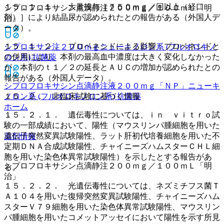
１５．１．１． 大量投与［７５０ｍｇ／回以上（経口
シプロフロキサシン点滴静注２００ｍｇ／１００ｍＬ「明
剤）］により結晶尿が認められたとの報告がある（外国人デ
治」
ータ）。
１５．１．２． プロベネシドによる影響：プロベネシドと
シプロキサン注２００ｍｇ
ニューキノロン系 (フルオロキノ
の併用により、本剤の最高血中濃度は大きく変化しなかった
ロン系) 抗菌薬
が、本剤のｔ１／２の延長とＡＵＣの増加が認められたとの
報告がある（外国人データ）。
シプロフロキサシン点滴静注液２００ｍｇ「ＮＰ」
ニューキ
ノロン系 (フルオロキノロン系) 抗菌薬
１５．２． 非臨床試験に基づく情報
ホーム
１５．２．１． 遺伝毒性については、ｉｎ ｖｉｔｒｏ試
験の一部成績において、陽性（マウスリンパ腫細胞を用いた
遺伝子突然変異試験陽性、ラット肝初代培養細胞を用いた不
薬剤情報
定期ＤＮＡ合成試験陽性、チャイニーズハムスターＣＨＬ細
胞を用いた染色体異常試験陽性）を示したとする報告があ
シプロフロキサシン点滴静注２００ｍｇ／１００ｍＬ「明
る。
治」
１５．２．２． 光遺伝毒性については、ネズミチフス菌Ｔ
Ａ１０４を用いた復帰突然変異試験陽性、チャイニーズハム
スターＶ７９細胞を用いた染色体異常試験陽性、マウスリン
パ腫細胞を用いたコメットアッセイにおいて陽性を示す所見