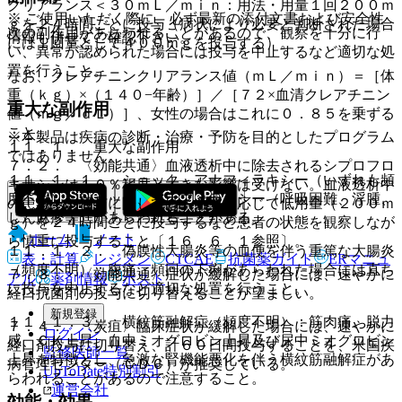
クリアランス＜３０ｍＬ／ｍｉｎ：用法・用量１回２００ｍ
※ ご使用いただく際に、必ず最新の添付文書および安全性
ｇを２４時間ごとに投与（病状により必要と判断された場合
次の副作用があらわれることがあるので、観察を十分に行
情報も併せてご確認下さい。
には１回量として４００ｍｇを投与する）。
い、異常が認められた場合には投与を中止するなど適切な処
置を行うこと。
なお、クレアチニンクリアランス値（ｍＬ／ｍｉｎ）＝［体
重（ｋｇ）×（１４０−年齢）］／［７２×血清クレアチニン
重大な副作用
値（ｍｇ／ｄＬ）］、女性の場合はこれに０．８５を乗ずる
こと。
※本製品は疾病の診断・治療・予防を目的としたプログラム
１１．１． 重大な副作用
ではありません。
７．２． 〈効能共通〉血液透析中に除去されるシプロフロ
１１．１．１． ショック、アナフィラキシー（いずれも頻
キサシンは１０％程度と大きな影響は受けない。血液透析中
度不明）：ショック、アナフィラキシー（呼吸困難、浮腫、
の患者への投与に際しては、必要に応じて低用量（２００ｍ
じん麻疹等）があらわれることがある。
ｇ）を２４時間ごとに投与するなど患者の状態を観察しなが
ホーム
ノート
ら慎重に投与すること〔１６．６．１参照〕。
１１．１．２． 偽膜性大腸炎等の血便を伴う重篤な大腸炎
表・計算
レジメン
CTCAE
抗菌薬ガイド
ERマニュ
（頻度不明）：腹痛、頻回の下痢があらわれた場合には直ち
７．３． 〈効能共通〉症状が緩解した場合には、速やかに
アル
薬剤情報
ポスト
に投与を中止するなど適切な処置を行うこと。
経口抗菌剤の投与に切り替えることが望ましい。
新規登録
１１．１．３． 横紋筋融解症（頻度不明）：筋肉痛、脱力
７．４． 〈炭疽〉臨床症状が緩解した場合には、速やかに
ログイン
感、ＣＫ上昇、血中ミオグロビン上昇及び尿中ミオグロビン
経口剤投与に切り替え、計６０日間投与することを、米国疾
監修医師一覧
上昇を特徴とし、急激な腎機能悪化を伴う横紋筋融解症があ
病管理センター（ＣＤＣ）が推奨している。
UpToDate特別割引
らわれることがあるので注意すること。
運営会社
効能・効果