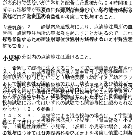
いるわけではないが、本剤と配合した直後から２４時間後ま
でに、沈殿等が観察された薬剤があるので、配合時には配合
９．５．２． 〈炭疽〉妊婦又は妊娠している可能性のある
変化データを参照すること。
女性には、治療上の有益性を考慮して投与すること。
１４．３．２． 静脈内急速投与により、点滴静注局所の血
（授乳婦）
管痛、点滴静注局所の静脈炎を起こすことがあるので、これ
授乳しないことが望ましい（母乳中へ移行することが報告さ
らを予防するために注射部位、注射方法等について十分注意
れている）。
すること。
・ ３０分以内の点滴静注は避けること。
小児等
・ 希釈して緩徐に注入すること。すでに補液等が投与され
９．７．１． 〈複雑性膀胱炎・腎盂腎炎・嚢胞性線維症・
ている場合、側管に連結して投与することができる。
炭疽以外〉投与しないこと（動物実験（幼若イヌ、幼若ラッ
ト）で関節毒性が認められており、幼若ラット及び幼若ビー
なお、著しい水分摂取制限がかかっている場合等、水分負荷
グル犬を用いた反復投与試験（経口）において、関節軟骨び
がかけられない場合には希釈せずに投与することができる
らん等が認められた。成熟動物（サル）を用いた反復静脈内
が、その際はできるだけ太い静脈から投与することが望まし
投与試験においてはいずれの試験でも関節毒性は認められな
い。
かった）〔２．６参照〕。
１４．３．３． 連結管による混合投与の場合は、Ｙ字型連
９．７．２． 〈複雑性膀胱炎〉小児等、〈腎盂腎炎〉小児
結にして使用すること。
等、〈嚢胞性線維症〉小児等、〈炭疽〉小児等の場合、本剤
の投与についてはリスクとベネフィットを考慮し慎重に判断
１４．３．４． 分割投与しないこと。