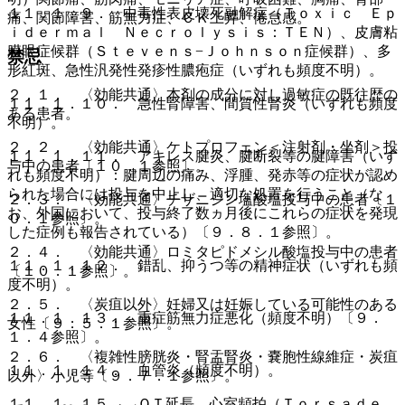
１１．１．９． 中毒性表皮壊死融解症（Ｔｏｘｉｃ Ｅｐ
痛、関節障害、筋無力症、ＣＫ上昇、倦怠感。
ｉｄｅｒｍａｌ Ｎｅｃｒｏｌｙｓｉｓ：ＴＥＮ）、皮膚粘
膜眼症候群（Ｓｔｅｖｅｎｓ−Ｊｏｈｎｓｏｎ症候群）、多
禁忌
形紅斑、急性汎発性発疹性膿疱症（いずれも頻度不明）。
２．１． 〈効能共通〉本剤の成分に対し過敏症の既往歴の
１１．１．１０． 急性腎障害、間質性腎炎（いずれも頻度
ある患者。
不明）。
２．２． 〈効能共通〉ケトプロフェン＜注射剤・坐剤＞投
１１．１．１１． アキレス腱炎、腱断裂等の腱障害（いず
与中の患者〔１０．１参照〕。
れも頻度不明）：腱周辺の痛み、浮腫、発赤等の症状が認め
られた場合には投与を中止し、適切な処置を行うこと（な
２．３． 〈効能共通〉チザニジン塩酸塩投与中の患者〔１
お、外国において、投与終了数ヵ月後にこれらの症状を発現
０．１参照〕。
した症例も報告されている）〔９．８．１参照〕。
２．４． 〈効能共通〉ロミタピドメシル酸塩投与中の患者
１１．１．１２． 錯乱、抑うつ等の精神症状（いずれも頻
〔１０．１参照〕。
度不明）。
２．５． 〈炭疽以外〉妊婦又は妊娠している可能性のある
１１．１．１３． 重症筋無力症悪化（頻度不明）〔９．
女性〔９．５．１参照〕。
１．４参照〕。
２．６． 〈複雑性膀胱炎・腎盂腎炎・嚢胞性線維症・炭疽
１１．１．１４． 血管炎（頻度不明）。
以外〉小児等〔９．７．１参照〕。
１１．１．１５． ＱＴ延長、心室頻拍（Ｔｏｒｓａｄｅ