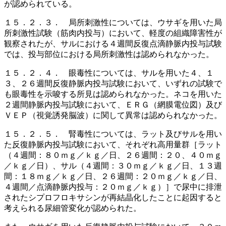
が認められている。
１５．２．３． 局所刺激性については、ウサギを用いた局
所刺激性試験（筋肉内投与）において、軽度の組織障害性が
観察されたが、サルにおける４週間反復点滴静脈内投与試験
では、投与部位における局所刺激性は認められなかった。
１５．２．４． 眼毒性については、サルを用いた４、１
３、２６週間反復静脈内投与試験において、いずれの試験で
も眼毒性を示唆する所見は認められなかった。ネコを用いた
２週間静脈内投与試験において、ＥＲＧ（網膜電位図）及び
ＶＥＰ（視覚誘発脳波）に関して異常は認められなかった。
１５．２．５． 腎毒性については、ラット及びサルを用い
た反復静脈内投与試験において、それぞれ高用量群［ラット
（４週間：８０ｍｇ／ｋｇ／日、２６週間：２０、４０ｍｇ
／ｋｇ／日）、サル（４週間：３０ｍｇ／ｋｇ／日、１３週
間：１８ｍｇ／ｋｇ／日、２６週間：２０ｍｇ／ｋｇ／日、
４週間／点滴静脈内投与：２０ｍｇ／ｋｇ）］で尿中に排泄
されたシプロフロキサシンが再結晶化したことに起因すると
考えられる尿細管変化が認められた。