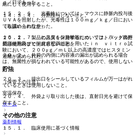
ｇ／日であった。
結にして使用すること。
１５．２．６． 光毒性については、マウスに静脈内投与後
１４．３．４． 分割投与しないこと。
ＵＶＡを照射したが、光毒性は１００ｍｇ／ｋｇ／日におい
ても認められなかった。
（取扱い上の注意）
１５．２．７． ヒスタミン遊離能については、ラット腹腔
２０．１． 製品の品質を保持するため、ソフトバッグの外
肥満細胞及びヒト皮膚肥満細胞を用いたｉｎ ｖｉｔｒｏ試
袋は使用時まで開封しないこと。
験において、２００μｇ／ｍＬ以上の高濃度ではヒスタミン
２０．２． 外袋の内側に内容液の漏出が認められる場合
遊離が認められた。
は、無菌性が損なわれている可能性があるので、使用しない
こと。
貯法
２０．３． 排出口をシールしているフィルムが万一はがれ
（保管上の注意）
ているときは使用しないこと。
室温保存。
２０．４． 外袋より取り出した後は、直射日光を避けて保
存すること。
ホーム
その他の注意
薬剤情報
１５．１． 臨床使用に基づく情報