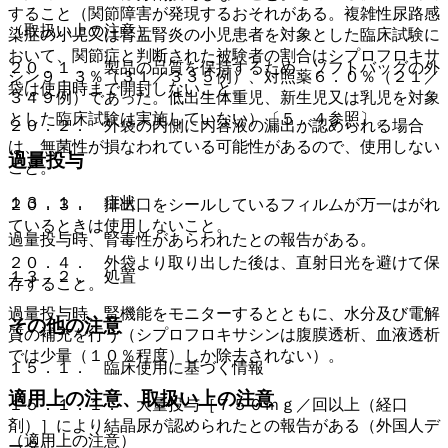
すること（関節障害が発現するおそれがある。複雑性尿路感
（取扱い上の注意）
染症の小児又は腎盂腎炎の小児患者を対象とした臨床試験に
おいて、関節症と判断された被験者の割合はシプロフロキサ
２０．１． 製品の品質を保持するため、ソフトバッグの外
シン９．３％（３１／３３５例）、対照薬６．０％（２１／
袋は使用時まで開封しないこと。
３４９例）であった。低出生体重児、新生児又は乳児を対象
とした臨床試験は実施していない）〔５．４参照〕。
２０．２． 外袋の内側に内容液の漏出が認められる場合
は、無菌性が損なわれている可能性があるので、使用しない
過量投与
こと。
１３．１． 症状
２０．３． 排出口をシールしているフィルムが万一はがれ
ているときは使用しないこと。
過量投与時、腎毒性があらわれたとの報告がある。
２０．４． 外袋より取り出した後は、直射日光を避けて保
１３．２． 処置
存すること。
過量投与時、腎機能をモニターするとともに、水分及び電解
その他の注意
質の補充を行う（シプロフロキサシンは腹膜透析、血液透析
では少量（１０％程度）しか除去されない）。
１５．１． 臨床使用に基づく情報
適用上の注意、取扱い上の注意
１５．１．１． 大量投与［７５０ｍｇ／回以上（経口
剤）］により結晶尿が認められたとの報告がある（外国人デ
（適用上の注意）
ータ）。