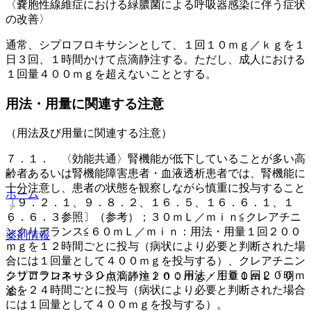
〈嚢胞性線維症における緑膿菌による呼吸器感染に伴う症状
の改善〉
通常、シプロフロキサシンとして、１回１０ｍｇ／ｋｇを１
日３回、１時間かけて点滴静注する。ただし、成人における
１回量４００ｍｇを超えないこととする。
用法・用量に関連する注意
（用法及び用量に関連する注意）
７．１． 〈効能共通〉腎機能が低下していることが多い高
齢者あるいは腎機能障害患者・血液透析患者では、腎機能に
十分注意し、患者の状態を観察しながら慎重に投与すること
ホーム
〔９．２．１、９．８．２、１６．５、１６．６．１、１
６．６．３参照〕（参考）；３０ｍＬ／ｍｉｎ≦クレアチニ
ンクリアランス≦６０ｍＬ／ｍｉｎ：用法・用量１回２００
薬剤情報
ｍｇを１２時間ごとに投与（病状により必要と判断された場
合には１回量として４００ｍｇを投与する）、クレアチニン
クリアランス＜３０ｍＬ／ｍｉｎ：用法・用量１回２００ｍ
シプロフロキサシン点滴静注２００ｍｇ／１００ｍＬ「明
ｇを２４時間ごとに投与（病状により必要と判断された場合
治」
には１回量として４００ｍｇを投与する）。