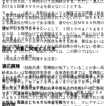
ｇを１日２回、１時間かけて点滴静注する。ただし、成人に
と。
おける１回量４００ｍｇを超えないこととする。
５．３． 〈成人〉本剤のメチシリン耐性ブドウ球菌（ＭＲ
〈嚢胞性線維症における緑膿菌による呼吸器感染に伴う症状
ＳＡ）に対する有効性は証明されていないので、ＭＲＳＡに
の改善〉
よる感染症が明らかである場合、速やかに抗ＭＲＳＡ作用の
強い薬剤を投与すること。
通常、シプロフロキサシンとして、１回１０ｍｇ／ｋｇを１
日３回、１時間かけて点滴静注する。ただし、成人における
５．４． 〈小児〉本剤の適用は、小児の場合、原則として
１回量４００ｍｇを超えないこととする。
他の抗菌剤にアレルギーの既往を有する患者、重症あるいは
他の抗菌剤を使用しても十分な臨床効果が得られない患者に
用法・用量に関連する注意
限定する（ただし、炭疽については、この限りではない）
〔９．７．２参照〕。
（用法及び用量に関連する注意）
適応菌種
７．１． 〈効能共通〉腎機能が低下していることが多い高
齢者あるいは腎機能障害患者・血液透析患者では、腎機能に
１）． 成人：本剤に感性のブドウ球菌属、腸球菌属、炭疽
十分注意し、患者の状態を観察しながら慎重に投与すること
薬剤情報
菌、大腸菌、クレブシエラ属、エンテロバクター属、緑膿
〔９．２．１、９．８．２、１６．５、１６．６．１、１
菌、レジオネラ属。
６．６．３参照〕（参考）；３０ｍＬ／ｍｉｎ≦クレアチニ
薬剤写真、用法用量、効能効果や後発品の情報が一度に参照
ンクリアランス≦６０ｍＬ／ｍｉｎ：用法・用量１回２００
でき、関連情報へ簡単にアクセスができます。
２）． 小児：本剤に感性の炭疽菌、大腸菌、緑膿菌。
ｍｇを１２時間ごとに投与（病状により必要と判断された場
一般名、製品名どちらでも検索可能！
合には１回量として４００ｍｇを投与する）、クレアチニン
副作用