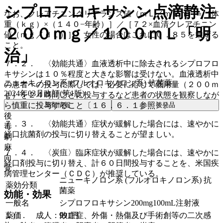
シプロフロキサシン点滴静注
なお、クレアチニンクリアランス値（ｍＬ／ｍｉｎ）＝［体
重（ｋｇ）×（１４０−年齢）］／［７２×血清クレアチニン
２００ｍｇ／１００ｍＬ「明
値（ｍｇ／ｄＬ）］、女性の場合はこれに０．８５を乗ずる
こと。
治」
７．２． 〈効能共通〉血液透析中に除去されるシプロフロ
キサシンは１０％程度と大きな影響は受けない。血液透析中
ニューキノロン系 (フルオロキノロン系) 抗菌薬
の患者への投与に際しては、必要に応じて低用量（２００ｍ
2024年03月改訂(第1版)
ｇ）を２４時間ごとに投与するなど患者の状態を観察しなが
ら慎重に投与すること〔１６．６．１参照〕。
薬剤情報
後発品
後
７．３． 〈効能共通〉症状が緩解した場合には、速やかに
毒
経口抗菌剤の投与に切り替えることが望ましい。
劇
麻
７．４． 〈炭疽〉臨床症状が緩解した場合には、速やかに
向
経口剤投与に切り替え、計６０日間投与することを、米国疾
覚
病管理センター（ＣＤＣ）が推奨している。
ニューキノロン系 (フルオロキノロン系) 抗
薬効分類
菌薬
効能・効果
一般名
シプロフロキサシン200mg100mL注射液
薬価
991
円
１）． 成人：敗血症、外傷・熱傷及び手術創等の二次感