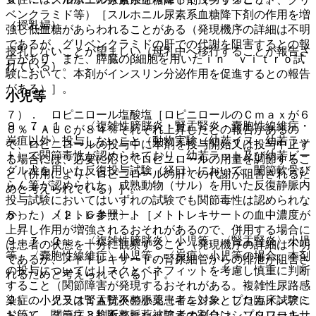
ベンクラミド等）［スルホニル尿素系血糖降下剤の作用を増
（授乳婦）
強し低血糖があらわれることがある（発現機序の詳細は不明
であるが、グリベンクラミドの肝での代謝を阻害するとの報
授乳しないことが望ましい（母乳中へ移行することが報告さ
告があり、また、膵臓のβ細胞を用いたｉｎ ｖｉｔｒｏ試
れている）。
験において、本剤がインスリン分泌作用を促進するとの報告
がある）］。
小児等
７）． ロピニロール塩酸塩［ロピニロールのＣｍａｘが６
９．７．１． 〈複雑性膀胱炎・腎盂腎炎・嚢胞性線維症・
０％・ＡＵＣが８４％それぞれ上昇したとの報告があるの
炭疽以外〉投与しないこと（動物実験（幼若イヌ、幼若ラッ
で、ロピニロールの投与中に本剤を投与開始又は投与中止す
ト）で関節毒性が認められており、幼若ラット及び幼若ビー
る場合には、必要に応じてロピニロールの用量を調節するこ
グル犬を用いた反復投与試験（経口）において、関節軟骨び
と（併用により、ロピニロールの肝での代謝が阻害されるた
らん等が認められた。成熟動物（サル）を用いた反復静脈内
めと考えられている）］。
投与試験においてはいずれの試験でも関節毒性は認められな
かった）〔２．６参照〕。
８）． メトトレキサート［メトトレキサートの血中濃度が
上昇し作用が増強されるおそれがあるので、併用する場合に
９．７．２． 〈複雑性膀胱炎〉小児等、〈腎盂腎炎〉小児
は患者の状態を十分に観察すること（発現機序の詳細は不明
等、〈嚢胞性線維症〉小児等、〈炭疽〉小児等の場合、本剤
であるが、メトトレキサートの腎尿細管からの排泄が阻害さ
の投与についてはリスクとベネフィットを考慮し慎重に判断
れるためと考えられている）］。
すること（関節障害が発現するおそれがある。複雑性尿路感
染症の小児又は腎盂腎炎の小児患者を対象とした臨床試験に
９）． クラス１Ａ抗不整脈薬（キニジン、プロカインアミ
おいて、関節症と判断された被験者の割合はシプロフロキサ
ド等）、クラス３抗不整脈薬（アミオダロン、ソタロール