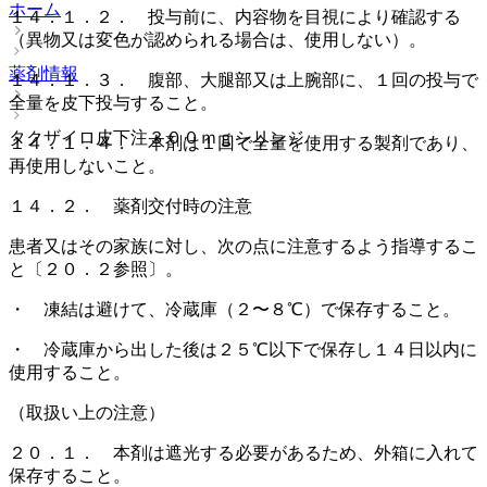
ホーム
１４．１．２． 投与前に、内容物を目視により確認する
（異物又は変色が認められる場合は、使用しない）。
薬剤情報
１４．１．３． 腹部、大腿部又は上腕部に、１回の投与で
全量を皮下投与すること。
タクザイロ皮下注３００ｍｇシリンジ
１４．１．４． 本剤は１回で全量を使用する製剤であり、
再使用しないこと。
１４．２． 薬剤交付時の注意
患者又はその家族に対し、次の点に注意するよう指導するこ
と〔２０．２参照〕。
・ 凍結は避けて、冷蔵庫（２〜８℃）で保存すること。
・ 冷蔵庫から出した後は２５℃以下で保存し１４日以内に
使用すること。
（取扱い上の注意）
２０．１． 本剤は遮光する必要があるため、外箱に入れて
保存すること。