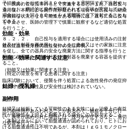
子組換え）として１回３００ｍｇを２週間隔で皮下注射す
で、医師の管理指導のもとで実施すること。また、自己投与
る。なお、継続的に発作が観察されず、症状が安定している
適用後、本剤による副作用が疑われる場合や自己投与の継続
場合には、１回３００ｍｇを４週間隔で皮下注射することも
が困難な状況となる可能性がある場合には、直ちに自己投与
できる。
を中止させ、医師の管理下で慎重に観察するなど適切な処置
を行うこと。
効能・効果
８．２．２． 自己投与を適用する場合には使用済みの注射
針及び注射器を再使用しないように患者又はその家族に注意
遺伝性血管性浮腫の急性発作の発症抑制。
を促し、全ての器具の安全な廃棄方法に関する指導を行うと
同時に使用済みの注射針及び注射器を廃棄する容器を提供す
効能・効果に関連する注意
ること。
（効能又は効果に関連する注意）
（特定の背景を有する患者に関する注意）
臨床試験において、侵襲を伴う処置による急性発作の発症抑
妊婦・授乳婦
制に対する有効性及び安全性は検討されていない。
（妊婦）
副作用
妊婦又は妊娠している可能性のある女性には、治療上の有益
次の副作用があらわれることがあるので、観察を十分に行
性が危険性を上回ると判断される場合にのみ投与すること
い、異常が認められた場合には、投与を中止するなど、適切
（本剤はサルにおいて胎盤通過が認められており、ヒトにお
な処置を行うこと。
ける胎盤通過性は不明であるが、本剤はＩｇＧ１モノクロー