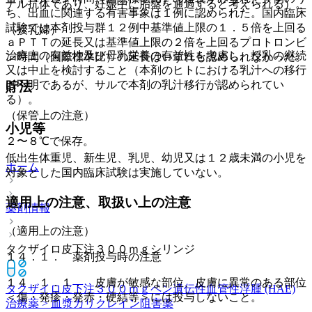
ナル抗体であり、妊娠中に胎盤を通過すると考えられる）。
ち、出血に関連する有害事象は１例に認められた。国内臨床
試験では本剤投与群１２例中基準値上限の１．５倍を上回る
（授乳婦）
ａＰＴＴの延長又は基準値上限の２倍を上回るプロトロンビ
治療上の有益性及び母乳栄養の有益性を考慮し、授乳の継続
ン時間（国際標準比）の延長はいずれも認められなかった。
又は中止を検討すること（本剤のヒトにおける乳汁への移行
は不明であるが、サルで本剤の乳汁移行が認められてい
貯法
る）。
（保管上の注意）
小児等
２〜８℃で保存。
低出生体重児、新生児、乳児、幼児又は１２歳未満の小児を
ホーム
対象とした国内臨床試験は実施していない。
適用上の注意、取扱い上の注意
薬剤情報
（適用上の注意）
タクザイロ皮下注３００ｍｇシリンジ
１４．１． 薬剤投与時の注意
１４．１．１． 皮膚が敏感な部位、皮膚に異常のある部位
タクザイロ皮下注３００ｍｇペン
遺伝性血管性浮腫 (HAE)
＜傷・発疹・発赤・硬結等＞には投与しないこと。
治療薬 > 血漿カリクレイン阻害薬