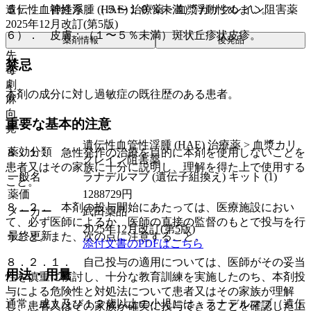
遺伝性血管性浮腫 (HAE) 治療薬 > 血漿カリクレイン阻害薬
５）． 神経系：（５〜１０％未満）浮動性めまい。
2025年12月改訂(第5版)
６）． 皮膚：（１〜５％未満）斑状丘疹状皮疹。
薬剤情報
後発品
先
禁忌
毒
劇
本剤の成分に対し過敏症の既往歴のある患者。
麻
向
重要な基本的注意
覚
遺伝性血管性浮腫 (HAE) 治療薬 > 血漿カリ
薬効分類
８．１． 急性発作の治療を目的に本剤を使用しないことを
クレイン阻害薬
患者又はその家族に十分に説明し、理解を得た上で使用する
一般名
ラナデルマブ (遺伝子組換え) キット (1)
こと。
薬価
1288729
円
８．２． 本剤の投与開始にあたっては、医療施設におい
メーカー
武田薬品
て、必ず医師によるか、医師の直接の監督のもとで投与を行
2025年12月改訂(第5版)
最終更新
うこと。また、次の点に注意すること。
添付文書のPDFはこちら
８．２．１． 自己投与の適用については、医師がその妥当
用法・用量
性を慎重に検討し、十分な教育訓練を実施したのち、本剤投
与による危険性と対処法について患者又はその家族が理解
通常、成人及び１２歳以上の小児には、ラナデルマブ（遺伝
し、患者又はその家族が確実に投与できることを確認した上