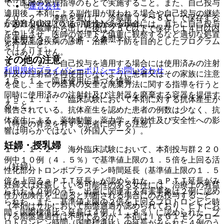
で、医師の管理指導のもとで実施すること。また、自己投与
運営会社
適用後、本剤による副作用が疑われる場合や自己投与の継続
２０．２． 凍結を避けて、冷蔵庫（２〜８℃）で保存する
© 2021 HOKUTO Inc. All rights reserved.
が困難な状況となる可能性がある場合には、直ちに自己投与
こと。冷蔵庫から出した後は２５℃以下で保存し１４日以内
を中止させ、医師の管理下で慎重に観察するなど適切な処置
に使用すること〔１４．２参照〕。
※本製品は疾病の診断・治療・予防を目的としたプログラム
を行うこと。
ではありません。
その他の注意
８．２．２． 自己投与を適用する場合には使用済みの注射
利用規約
プライバシーポリシー
お問い合わせ
針及び注射器を再使用しないように患者又はその家族に注意
１５．１． 臨床使用に基づく情報
を促し、全ての器具の安全な廃棄方法に関する指導を行うと
同時に使用済みの注射針及び注射器を廃棄する容器を提供す
１５．１．１． 臨床試験において本剤に対する抗体産生が
ること。
報告されている。抗体産生を認めた患者の例数は少なく、抗
体産生による、薬物動態、薬力学、有効性及び安全性への影
（特定の背景を有する患者に関する注意）
響は明らかではない（外国人データ）。
妊婦・授乳婦
１５．１．２． 海外臨床試験において、本剤投与群２２０
例中１０例（４．５％）で基準値上限の１．５倍を上回る活
（妊婦）
性化部分トロンボプラスチン時間延長（基準値上限の１．５
倍を上回るａＰＴＴ延長）が認められた。ａＰＴＴ延長がみ
妊婦又は妊娠している可能性のある女性には、治療上の有益
られた１０例のうち、出血に関連する有害事象は２例に認め
性が危険性を上回ると判断される場合にのみ投与すること
られた。また、基準値上限の２倍を上回るプロトロンビン時
（本剤はサルにおいて胎盤通過が認められており、ヒトにお
間＜国際標準比＞延長は４例（１．８％）に認められた。プ
ける胎盤通過性は不明であるが、本剤はＩｇＧ１モノクロー
ロトロンビン時間（国際標準比）の延長がみられた４例のう