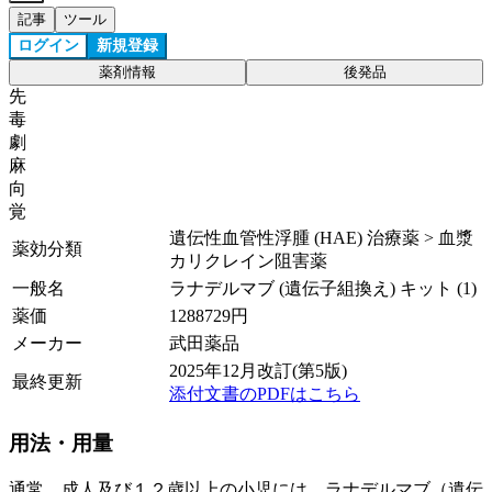
記事
ツール
ログイン
新規登録
薬剤情報
後発品
先
毒
劇
麻
向
覚
遺伝性血管性浮腫 (HAE) 治療薬 > 血漿
薬効分類
カリクレイン阻害薬
一般名
ラナデルマブ (遺伝子組換え) キット (1)
薬価
1288729
円
メーカー
武田薬品
2025年12月改訂(第5版)
最終更新
添付文書のPDFはこちら
用法・用量
通常、成人及び１２歳以上の小児には、ラナデルマブ（遺伝