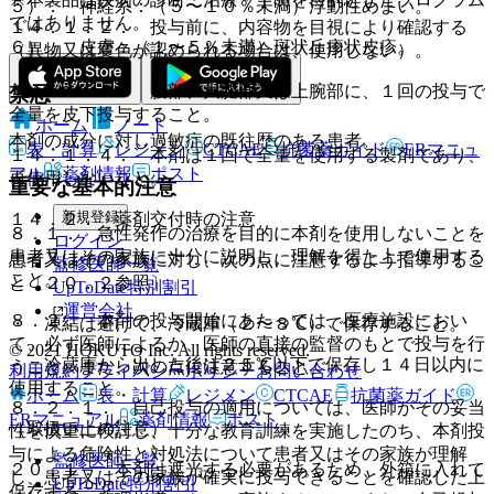
５）． 神経系：（５〜１０％未満）浮動性めまい。
ではありません。
１４．１．２． 投与前に、内容物を目視により確認する
６）． 皮膚：（１〜５％未満）斑状丘疹状皮疹。
（異物又は変色が認められる場合は、使用しない）。
１４．１．３． 腹部、大腿部又は上腕部に、１回の投与で
禁忌
全量を皮下投与すること。
ホーム
ノート
本剤の成分に対し過敏症の既往歴のある患者。
表・計算
レジメン
CTCAE
抗菌薬ガイド
ERマニュ
１４．１．４． 本剤は１回で全量を使用する製剤であり、
アル
薬剤情報
ポスト
再使用しないこと。
重要な基本的注意
新規登録
１４．２． 薬剤交付時の注意
８．１． 急性発作の治療を目的に本剤を使用しないことを
ログイン
患者又はその家族に十分に説明し、理解を得た上で使用する
患者又はその家族に対し、次の点に注意するよう指導するこ
監修医師一覧
こと。
と〔２０．２参照〕。
UpToDate特別割引
運営会社
８．２． 本剤の投与開始にあたっては、医療施設におい
・ 凍結は避けて、冷蔵庫（２〜８℃）で保存すること。
て、必ず医師によるか、医師の直接の監督のもとで投与を行
© 2021 HOKUTO Inc. All rights reserved.
・ 冷蔵庫から出した後は２５℃以下で保存し１４日以内に
うこと。また、次の点に注意すること。
利用規約
プライバシーポリシー
お問い合わせ
使用すること。
ホーム
表・計算
レジメン
CTCAE
抗菌薬ガイド
８．２．１． 自己投与の適用については、医師がその妥当
ERマニュアル
薬剤情報
ポスト
（取扱い上の注意）
性を慎重に検討し、十分な教育訓練を実施したのち、本剤投
与による危険性と対処法について患者又はその家族が理解
監修医師一覧
２０．１． 本剤は遮光する必要があるため、外箱に入れて
し、患者又はその家族が確実に投与できることを確認した上
UpToDate特別割引
保存すること。