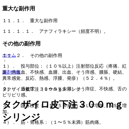
重大な副作用
１１．１． 重大な副作用
１１．１．１． アナフィラキシー（頻度不明）。
その他の副作用
ホーム
１１．２． その他の副作用
１）． 投与部位：（１０％以上）注射部位反応（疼痛、紅
薬剤情報
斑、内出血、不快感、血腫、出血、そう痒感、腫脹、硬結、
異常感覚、反応、熱感、浮腫、発疹）（５２．４％）。
２）． 過敏症：（１〜５％未満）そう痒症、不快感、舌の
タクザイロ皮下注３００ｍｇシリンジ
ピリピリ感。
タクザイロ皮下注３００ｍｇ
３）． 臨床検査：（１〜５％未満）ＡＬＴ増加、ＡＳＴ増
加。
シリンジ
４）． 筋・骨格系：（１〜５％未満）筋肉痛。