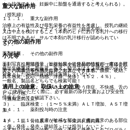
ナル抗体であり、妊娠中に胎盤を通過すると考えられる）。
重大な副作用
（授乳婦）
１１．１． 重大な副作用
治療上の有益性及び母乳栄養の有益性を考慮し、授乳の継続
１１．１．１． アナフィラキシー（頻度不明）。
又は中止を検討すること（本剤のヒトにおける乳汁への移行
は不明であるが、サルで本剤の乳汁移行が認められてい
その他の副作用
る）。
薬剤情報
１１．２． その他の副作用
小児等
薬剤写真、用法用量、効能効果や後発品の情報が一度に参照
１）． 投与部位：（１０％以上）注射部位反応（疼痛、紅
低出生体重児、新生児、乳児、幼児又は１２歳未満の小児を
でき、関連情報へ簡単にアクセスができます。
斑、内出血、不快感、血腫、出血、そう痒感、腫脹、硬結、
対象とした国内臨床試験は実施していない。
異常感覚、反応、熱感、浮腫、発疹）（５２．４％）。
一般名、製品名どちらでも検索可能！
適用上の注意、取扱い上の注意
２）． 過敏症：（１〜５％未満）そう痒症、不快感、舌の
※ ご使用いただく際に、必ず最新の添付文書および安全性
ピリピリ感。
情報も併せてご確認下さい。
（適用上の注意）
３）． 臨床検査：（１〜５％未満）ＡＬＴ増加、ＡＳＴ増
１４．１． 薬剤投与時の注意
加。
１４．１．１． 皮膚が敏感な部位、皮膚に異常のある部位
４）． 筋・骨格系：（１〜５％未満）筋肉痛。
＜傷・発疹・発赤・硬結等＞には投与しないこと。
※本製品は疾病の診断・治療・予防を目的としたプログラム