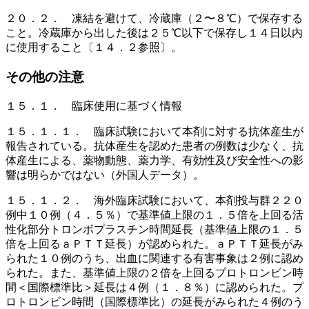
２０．２． 凍結を避けて、冷蔵庫（２〜８℃）で保存する
こと。冷蔵庫から出した後は２５℃以下で保存し１４日以内
に使用すること〔１４．２参照〕。
その他の注意
１５．１． 臨床使用に基づく情報
１５．１．１． 臨床試験において本剤に対する抗体産生が
報告されている。抗体産生を認めた患者の例数は少なく、抗
体産生による、薬物動態、薬力学、有効性及び安全性への影
響は明らかではない（外国人データ）。
１５．１．２． 海外臨床試験において、本剤投与群２２０
例中１０例（４．５％）で基準値上限の１．５倍を上回る活
性化部分トロンボプラスチン時間延長（基準値上限の１．５
倍を上回るａＰＴＴ延長）が認められた。ａＰＴＴ延長がみ
られた１０例のうち、出血に関連する有害事象は２例に認め
られた。また、基準値上限の２倍を上回るプロトロンビン時
間＜国際標準比＞延長は４例（１．８％）に認められた。プ
ロトロンビン時間（国際標準比）の延長がみられた４例のう