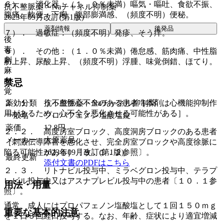
６）． 消化器：（１．０％未満）嘔気・嘔吐、食欲不振、
抗不整脈薬 > Naチャネル抑制薬
腹痛、軟便・下痢、腹部膨満感、（頻度不明）便秘。
2023年09月改訂(第1版)
薬剤情報
後発品
７）． 過敏症：（頻度不明）発疹、そう痒。
後
毒
８）． その他：（１．０％未満）倦怠感、筋肉痛、中性脂
劇
肪上昇、尿酸上昇、（頻度不明）浮腫、味覚倒錯、ほてり。
麻
向
禁忌
覚
薬効分類
抗不整脈薬 > Naチャネル抑制薬
２．１． うっ血性心不全のある患者［本剤は心機能抑制作
用があるため、心不全を悪化させる可能性がある］。
一般名
プロパフェノン塩酸塩錠
薬価
12.8
円
２．２． 高度房室ブロック、高度洞房ブロックのある患者
メーカー
大原薬品
［刺激伝導障害を悪化させ、完全房室ブロックや高度徐脈に
2023年09月改訂(第1版)
陥る可能性がある］〔９．１．２参照〕。
最終更新
添付文書のPDFはこちら
２．３． リトナビル投与中、ミラベグロン投与中、テラプ
レビル投与中又はアスナプレビル投与中の患者〔１０．１参
用法・用量
照〕。
通常、成人にはプロパフェノン塩酸塩として１回１５０ｍｇ
重要な基本的注意
を１日３回経口投与する。なお、年齢、症状により適宜増減