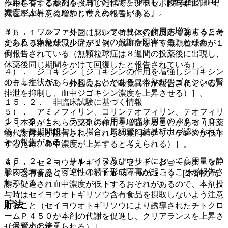
らわれることがある（肝での代謝を抑制し、β遮断剤の血中
作用を有する薬剤を投与した群で、プラセボ投与群に比べ、
濃度が上昇するためと考えられている）］。
死亡率が有意に増加したとの報告がある。
３）． ワルファリン［ワルファリンの作用を増強すること
１５．１．２． 外国において特異体質的反応であろうと考
がある（本剤がワルファリンの代謝を阻害することがあ
えられる顆粒球減少症が１例、敗血症を伴う無顆粒球症が１
る）］。
例報告されている（無顆粒球症は８週間の投薬後に出現し、
休薬後同じ期間をかけて回復したと報告されている）。
４）． ジゴキシン［ジゴキシンの作用を増強しジゴキシン
の中毒症状があらわれることがある（本剤がジゴキシンの腎
１５．１．３． 外国において味覚異常が報告されている。
排泄を抑制し、血中ジゴキシン濃度を上昇させる）］。
１５．２． 非臨床試験に基づく情報
５）． アミノフィリン、コリンテオフィリン、テオフィリ
１５．２．１． ラットに高用量（臨床用量の４０〜７０
ン［本剤がこれらの薬剤の作用を増強することがある（肝薬
倍）を長期間投与した場合、尿細管に結晶析出が認められた
物代謝酵素が阻害され、これらの薬剤のクリアランスが低下
との報告がある。
するため、血中濃度が上昇すると考えられる）］。
１５．２．２． サル、イヌ及びウサギにおいて高用量を静
６）． セイヨウオトギリソウ＜セント・ジョーンズ・ワー
脈内投与すると可逆性の精子形成障害が起こることが報告さ
ト＞含有食品（Ｓｔ．Ｊｏｈｎ’ｓ Ｗｏｒｔ）［本剤の代
れている。
謝が促進され血中濃度が低下するおそれがあるので、本剤投
与時はセイヨウオトギリソウ含有食品を摂取しないよう注意
貯法
すること（セイヨウオトギリソウにより誘導されたチトクロ
ームＰ４５０が本剤の代謝を促進し、クリアランスを上昇さ
（保管上の注意）
せるためと考えられる）］。