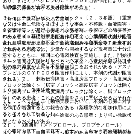
あり、またミラベグロンのＣＹＰ２Ｄ６阻害作用により、本
剤の血中濃度が上昇する可能性がある）］。
（特定の背景を有する患者に関する注意）
３）． テラプレビル＜テラビック＞〔２．３参照〕［重篤
（合併症・既往歴等のある患者）
な又は生命に危険を及ぼすような事象＜不整脈・血液障害・
９．１．１． 基礎心疾患（心筋梗塞、弁膜症、心筋症等）
血管攣縮等＞が起こるおそれがある（テラプレビルのチトク
のある患者：基礎心疾患があり心不全（心筋梗塞があり心不
ロームＰ４５０に対する阻害作用により、本剤の代謝が阻害
全、弁膜症があり心不全、心筋症があり心不全等）を来すお
され血中濃度が上昇し、作用の増強や相加的なＱＴ延長を起
それのある患者では、少量から開始するなど投与量に十分注
こすおそれがある）］。
意するとともに、頻回に心電図検査を実施し、また、開始後
４）． アスナプレビル＜スンベプラ＞〔２．３参照〕［本
１〜２週間は入院させること（心不全、心室頻拍等が発現す
剤の血中濃度が上昇し不整脈が起こるおそれがある（アスナ
るおそれがある）〔８．２参照〕。
プレビルのＣＹＰ２Ｄ６阻害作用により、本剤の代謝が阻害
９．１．２． 刺激伝導障害＜高度房室ブロック・高度洞房
される）］。
ブロックは除く＞（房室ブロック＜高度房室ブロックは除く
１０．２． 併用注意：
＞、洞房ブロック＜高度洞房ブロックは除く＞、脚ブロック
等）のある患者：これらの障害をさらに悪化させるおそれが
１）． ベラパミル［動物実験において、本剤の心臓に対す
ある〔２．２参照〕。
る作用が増強するとの報告がある（薬理学的な相加作用によ
ると考えられている）］。
９．１．３． 著明な洞性徐脈のある患者：より強い徐脈状
態となるおそれがある。
２）． β遮断剤（メトプロロール、プロプラノロール）
［心収縮力低下、血圧低下、めまい、ふらつき等の症状があ
９．１．４． 血清カリウム低下のある患者：心室頻拍等を