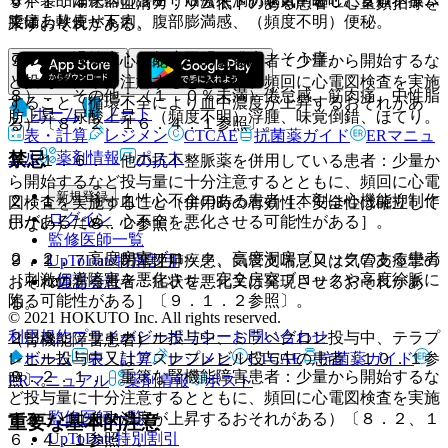
６）． 消化器：（１．０％未満）嘔気・嘔吐、食欲不振、
９．１．４． 血清カリウム低下のある患者：心室頻拍等を
ではありません。
腹痛、軟便・下痢、腹部膨満感、（頻度不明）便秘。
来すおそれがある。
７）． 過敏症：（頻度不明）発疹、そう痒。
９．１．５． 心機能低下のある患者：少量から開始するな
ど投与量に十分注意するとともに、頻回に心電図検査を実施
８）． その他：（１．０％未満）倦怠感、筋肉痛、中性脂
すること（循環不全により血中濃度が上昇するおそれがあ
ホーム
ノート
肪上昇、尿酸上昇、（頻度不明）浮腫、味覚倒錯、ほてり。
る）〔８．２、１６．４．１参照〕。
表・計算
レジメン
CTCAE
抗菌薬ガイド
ERマニュ
禁忌
アル
薬剤情報
ポスト
９．１．６． 他の抗不整脈薬を併用している患者：少量か
ら開始するなど投与量に十分注意するとともに、頻回に心電
新規登録
２．１． うっ血性心不全のある患者［本剤は心機能抑制作
図検査を実施すること（併用時の有効性、安全性は確立して
ログイン
用があるため、心不全を悪化させる可能性がある］。
いない）〔８．２参照〕。
監修医師一覧
２．２． 高度房室ブロック、高度洞房ブロックのある患者
UpToDate特別割引
９．１．７． 閉塞性肺疾患、気管支喘息又は気管支痙攣の
［刺激伝導障害を悪化させ、完全房室ブロックや高度徐脈に
運営会社
おそれのある患者：症状を悪化又は発現させるおそれがあ
陥る可能性がある］〔９．１．２参照〕。
る。
© 2021 HOKUTO Inc. All rights reserved.
利用規約
プライバシーポリシー
お問い合わせ
２．３． リトナビル投与中、ミラベグロン投与中、テラプ
（腎機能障害患者）
ホーム
表・計算
レジメン
CTCAE
抗菌薬ガイド
レビル投与中又はアスナプレビル投与中の患者〔１０．１参
９．２．１． 重篤な腎機能障害患者：少量から開始するな
照〕。
ERマニュアル
薬剤情報
ポスト
ど投与量に十分注意するとともに、頻回に心電図検査を実施
監修医師一覧
すること（血中濃度が上昇するおそれがある）〔８．２、１
重要な基本的注意
UpToDate特別割引
６．４．１参照〕。