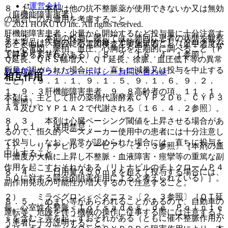
運営会社
８．１． 本剤は他の抗不整脈薬が使用できないか又は無効
（肝機能障害患者）
の場合にのみ適用を考慮すること。
© 2021 HOKUTO Inc. All rights reserved.
肝機能障害患者：少量から開始するなど投与量に十分注意す
８．２． 本剤の投与に際しては、頻回に患者の状態を観察
※本製品は疾病の診断・治療・予防を目的としたプログラム
るとともに、頻回に心電図検査を実施すること（血中濃度が
し、心電図、脈拍、血圧、心胸比を定期的に調べること（Ｐ
ではありません。
上昇するおそれがある）〔８．２、１６．４．１参照〕。
Ｑ延長、ＱＲＳ幅増大、ＱＴ延長、徐脈、血圧低下等の異常
所見が認められた場合には、直ちに減量又は投与を中止する
利用規約
プライバシーポリシー
お問い合わせ
相互作用
こと）〔９．１．１、９．１．５、９．１．６、９．２．
１、９．３肝機能障害患者、９．８高齢者の項、１１．１．
本剤は、主として肝の薬物代謝酵素ＣＹＰ２Ｄ６、ＣＹＰ３
１参照〕。
Ａ４及びＣＹＰ１Ａ２で代謝される〔１６．４．２参照〕。
８．３． 本剤は心臓ペーシング閾値を上昇させる場合があ
１０．１． 併用禁忌：
るので、恒久的ペースメーカー使用中の患者には十分注意し
て投与し、なお、異常が認められた場合には、直ちに投与を
１）． リトナビル＜ノービア＞〔２．３参照〕［本剤の血
中止すること。
中濃度が大幅に上昇し不整脈・血液障害・痙攣等の重篤な副
作用を起こすおそれがある（リトナビルのチトクロームＰ４
８．４． 一日用量４５０ｍｇを超えて投与する場合には、
５０に対する競合的阻害作用によると考えられている）］。
副作用発現の可能性が増大するので注意すること。
２）． ミラベグロン＜ベタニス＞〔２．３参照〕［ＱＴ延
８．５． めまい等があらわれることがあるので、自動車の
長、心室性不整脈＜Ｔｏｒｓａｄｅｓ ｄｅ Ｐｏｉｎｔｅ
運転等、危険を伴う機械の操作に従事する際には注意するよ
ｓを含む＞等を起こすおそれがある（ともに催不整脈作用が
う患者に十分説明すること。