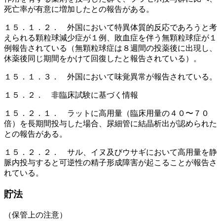
死亡率が有意に増加したとの報告がある。
１５．１．２． 外国において特異体質的反応であろうと考
えられる顆粒球減少症が１例、敗血症を伴う無顆粒球症が１
例報告されている（無顆粒球症は８週間の投薬後に出現し、
休薬後同じ期間をかけて回復したと報告されている）。
１５．１．３． 外国において味覚異常が報告されている。
１５．２． 非臨床試験に基づく情報
１５．２．１． ラットに高用量（臨床用量の４０〜７０
倍）を長期間投与した場合、尿細管に結晶析出が認められた
との報告がある。
１５．２．２． サル、イヌ及びウサギにおいて高用量を静
脈内投与すると可逆性の精子形成障害が起こることが報告さ
れている。
貯法
（保管上の注意）