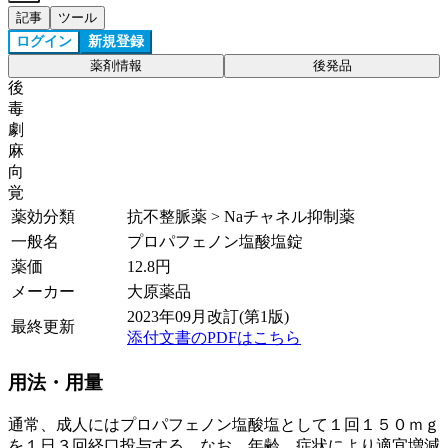
記事
ツール
ログイン
新規登録
薬剤情報
後発品
後
毒
劇
麻
向
覚
薬効分類
抗不整脈薬 > Naチャネル抑制薬
一般名
プロパフェノン塩酸塩錠
薬価
12.8
円
メーカー
大原薬品
2023年09月改訂(第1版)
最終更新
添付文書のPDFはこちら
用法・用量
通常、成人にはプロパフェノン塩酸塩として１回１５０ｍｇ
を１日３回経口投与する。なお、年齢、症状により適宜増減