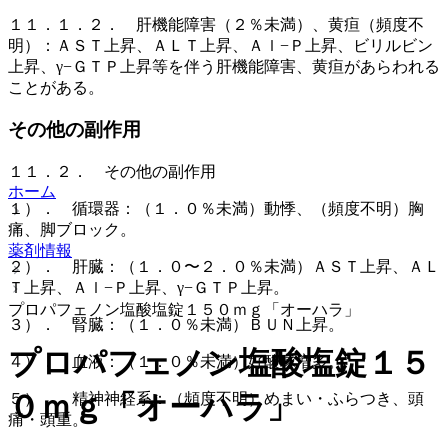
１１．１．２． 肝機能障害（２％未満）、黄疸（頻度不
明）：ＡＳＴ上昇、ＡＬＴ上昇、Ａｌ−Ｐ上昇、ビリルビン
上昇、γ−ＧＴＰ上昇等を伴う肝機能障害、黄疸があらわれる
ことがある。
その他の副作用
１１．２． その他の副作用
ホーム
１）． 循環器：（１．０％未満）動悸、（頻度不明）胸
痛、脚ブロック。
薬剤情報
２）． 肝臓：（１．０〜２．０％未満）ＡＳＴ上昇、ＡＬ
Ｔ上昇、Ａｌ−Ｐ上昇、γ−ＧＴＰ上昇。
プロパフェノン塩酸塩錠１５０ｍｇ「オーハラ」
３）． 腎臓：（１．０％未満）ＢＵＮ上昇。
プロパフェノン塩酸塩錠１５
４）． 血液：（１．０％未満）好酸球増多。
０ｍｇ「オーハラ」
５）． 精神神経系：（頻度不明）めまい・ふらつき、頭
痛・頭重。