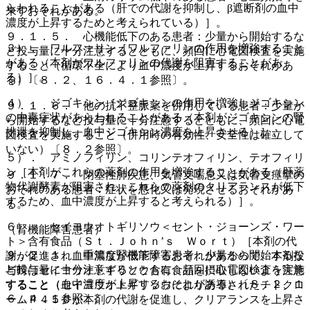
らわれることがある（肝での代謝を抑制し、β遮断剤の血中
来すおそれがある。
濃度が上昇するためと考えられている）］。
９．１．５． 心機能低下のある患者：少量から開始するな
３）． ワルファリン［ワルファリンの作用を増強すること
ど投与量に十分注意するとともに、頻回に心電図検査を実施
がある（本剤がワルファリンの代謝を阻害することがあ
すること（循環不全により血中濃度が上昇するおそれがあ
る）］。
る）〔８．２、１６．４．１参照〕。
４）． ジゴキシン［ジゴキシンの作用を増強しジゴキシン
９．１．６． 他の抗不整脈薬を併用している患者：少量か
の中毒症状があらわれることがある（本剤がジゴキシンの腎
ら開始するなど投与量に十分注意するとともに、頻回に心電
排泄を抑制し、血中ジゴキシン濃度を上昇させる）］。
図検査を実施すること（併用時の有効性、安全性は確立して
いない）〔８．２参照〕。
５）． アミノフィリン、コリンテオフィリン、テオフィリ
ン［本剤がこれらの薬剤の作用を増強することがある（肝薬
９．１．７． 閉塞性肺疾患、気管支喘息又は気管支痙攣の
物代謝酵素が阻害され、これらの薬剤のクリアランスが低下
おそれのある患者：症状を悪化又は発現させるおそれがあ
するため、血中濃度が上昇すると考えられる）］。
る。
６）． セイヨウオトギリソウ＜セント・ジョーンズ・ワー
（腎機能障害患者）
ト＞含有食品（Ｓｔ．Ｊｏｈｎ’ｓ Ｗｏｒｔ）［本剤の代
９．２．１． 重篤な腎機能障害患者：少量から開始するな
謝が促進され血中濃度が低下するおそれがあるので、本剤投
ど投与量に十分注意するとともに、頻回に心電図検査を実施
与時はセイヨウオトギリソウ含有食品を摂取しないよう注意
すること（血中濃度が上昇するおそれがある）〔８．２、１
すること（セイヨウオトギリソウにより誘導されたチトクロ
６．４．１参照〕。
ームＰ４５０が本剤の代謝を促進し、クリアランスを上昇さ