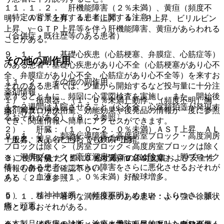
１１．１．２． 肝機能障害（２％未満）、黄疸（頻度不
（特定の背景を有する患者に関する注意）
明）：ＡＳＴ上昇、ＡＬＴ上昇、Ａｌ−Ｐ上昇、ビリルビン
上昇、γ−ＧＴＰ上昇等を伴う肝機能障害、黄疸があらわれる
（合併症・既往歴等のある患者）
ことがある。
９．１．１． 基礎心疾患（心筋梗塞、弁膜症、心筋症等）
その他の副作用
のある患者：基礎心疾患があり心不全（心筋梗塞があり心不
全、弁膜症があり心不全、心筋症があり心不全等）を来すお
１１．２． その他の副作用
それのある患者では、少量から開始するなど投与量に十分注
薬剤情報
意するとともに、頻回に心電図検査を実施し、また、開始後
１）． 循環器：（１．０％未満）動悸、（頻度不明）胸
１〜２週間は入院させること（心不全、心室頻拍等が発現す
薬剤写真、用法用量、効能効果や後発品の情報が一度に参照
痛、脚ブロック。
るおそれがある）〔８．２参照〕。
でき、関連情報へ簡単にアクセスができます。
２）． 肝臓：（１．０〜２．０％未満）ＡＳＴ上昇、ＡＬ
９．１．２． 刺激伝導障害＜高度房室ブロック・高度洞房
一般名、製品名どちらでも検索可能！
Ｔ上昇、Ａｌ−Ｐ上昇、γ−ＧＴＰ上昇。
ブロックは除く＞（房室ブロック＜高度房室ブロックは除く
＞、洞房ブロック＜高度洞房ブロックは除く＞、脚ブロック
※ ご使用いただく際に、必ず最新の添付文書および安全性
３）． 腎臓：（１．０％未満）ＢＵＮ上昇。
等）のある患者：これらの障害をさらに悪化させるおそれが
情報も併せてご確認下さい。
４）． 血液：（１．０％未満）好酸球増多。
ある〔２．２参照〕。
５）． 精神神経系：（頻度不明）めまい・ふらつき、頭
９．１．３． 著明な洞性徐脈のある患者：より強い徐脈状
痛・頭重。
態となるおそれがある。
※本製品は疾病の診断・治療・予防を目的としたプログラム