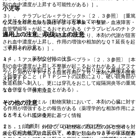
剤の血中濃度が上昇する可能性がある）］。
小児等
３）． テラプレビル＜テラビック＞〔２．３参照〕［重篤
小児等を対象とした臨床試験は実施していない。
な又は生命に危険を及ぼすような事象＜不整脈・血液障害・
血管攣縮等＞が起こるおそれがある（テラプレビルのチトク
適用上の注意、取扱い上の注意
ロームＰ４５０に対する阻害作用により、本剤の代謝が阻害
され血中濃度が上昇し、作用の増強や相加的なＱＴ延長を起
（適用上の注意）
こすおそれがある）］。
１４．１． 薬剤交付時の注意
４）． アスナプレビル＜スンベプラ＞〔２．３参照〕［本
剤の血中濃度が上昇し不整脈が起こるおそれがある（アスナ
ＰＴＰ包装の薬剤はＰＴＰシートから取り出して服用するよ
プレビルのＣＹＰ２Ｄ６阻害作用により、本剤の代謝が阻害
う指導すること（ＰＴＰシートの誤飲により、硬い鋭角部が
される）］。
食道粘膜へ刺入し、更には穿孔をおこして縦隔洞炎等の重篤
な合併症を併発することがある）。
１０．２． 併用注意：
１）． ベラパミル［動物実験において、本剤の心臓に対す
その他の注意
る作用が増強するとの報告がある（薬理学的な相加作用によ
ると考えられている）］。
１５．１． 臨床使用に基づく情報
２）． β遮断剤（メトプロロール、プロプラノロール）
１５．１．１． 外国で、心筋梗塞の既往歴のある患者を対
［心収縮力低下、血圧低下、めまい、ふらつき等の症状があ
象とした比較試験において、本剤と類似のＮａチャネル阻害