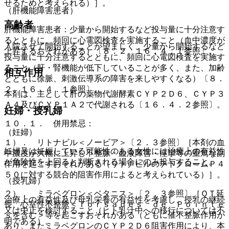
せるためと考えられる）］。
（肝機能障害患者）
高齢者
肝機能障害患者：少量から開始するなど投与量に十分注意す
るとともに、頻回に心電図検査を実施すること（血中濃度が
入院させて開始することが望ましく、少量から開始するなど
上昇するおそれがある）〔８．２、１６．４．１参照〕。
投与量に十分注意するとともに、頻回に心電図検査を実施す
ること（肝・腎機能が低下していることが多く、また、加齢
相互作用
とともに徐脈、刺激伝導系の障害を来しやすくなる）〔８．
２、１６．４．１参照〕。
本剤は、主として肝の薬物代謝酵素ＣＹＰ２Ｄ６、ＣＹＰ３
Ａ４及びＣＹＰ１Ａ２で代謝される〔１６．４．２参照〕。
妊婦・授乳婦
１０．１． 併用禁忌：
（妊婦）
１）． リトナビル＜ノービア＞〔２．３参照〕［本剤の血
妊婦又は妊娠している可能性のある女性には治療上の有益性
中濃度が大幅に上昇し不整脈・血液障害・痙攣等の重篤な副
が危険性を上回ると判断される場合にのみ投与すること。
作用を起こすおそれがある（リトナビルのチトクロームＰ４
５０に対する競合的阻害作用によると考えられている）］。
（授乳婦）
２）． ミラベグロン＜ベタニス＞〔２．３参照〕［ＱＴ延
治療上の有益性及び母乳栄養の有益性を考慮し、授乳の継続
長、心室性不整脈＜Ｔｏｒｓａｄｅｓ ｄｅ Ｐｏｉｎｔｅ
又は中止を検討すること（ヒト乳汁中への移行については不
ｓを含む＞等を起こすおそれがある（ともに催不整脈作用が
明である）。
あり、またミラベグロンのＣＹＰ２Ｄ６阻害作用により、本